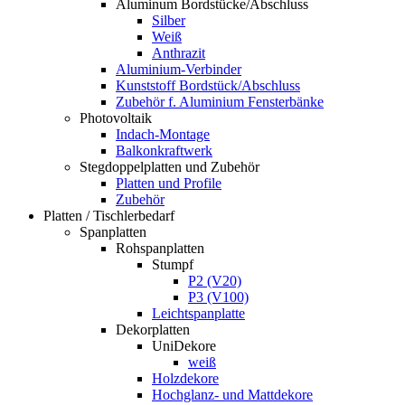
Aluminum Bordstücke/Abschluss
Silber
Weiß
Anthrazit
Aluminium-Verbinder
Kunststoff Bordstück/Abschluss
Zubehör f. Aluminium Fensterbänke
Photovoltaik
Indach-Montage
Balkonkraftwerk
Stegdoppelplatten und Zubehör
Platten und Profile
Zubehör
Platten / Tischlerbedarf
Spanplatten
Rohspanplatten
Stumpf
P2 (V20)
P3 (V100)
Leichtspanplatte
Dekorplatten
UniDekore
weiß
Holzdekore
Hochglanz- und Mattdekore