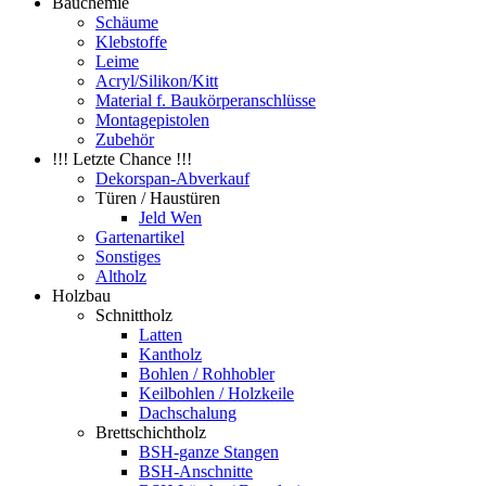
Bauchemie
Schäume
Klebstoffe
Leime
Acryl/Silikon/Kitt
Material f. Baukörperanschlüsse
Montagepistolen
Zubehör
!!! Letzte Chance !!!
Dekorspan-Abverkauf
Türen / Haustüren
Jeld Wen
Gartenartikel
Sonstiges
Altholz
Holzbau
Schnittholz
Latten
Kantholz
Bohlen / Rohhobler
Keilbohlen / Holzkeile
Dachschalung
Brettschichtholz
BSH-ganze Stangen
BSH-Anschnitte