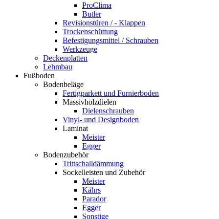
ProClima
Butler
Revisionstüren / - Klappen
Trockenschüttung
Befestigungsmittel / Schrauben
Werkzeuge
Deckenplatten
Lehmbau
Fußboden
Bodenbeläge
Fertigparkett und Furnierboden
Massivholzdielen
Dielenschrauben
Vinyl- und Designboden
Laminat
Meister
Egger
Bodenzubehör
Trittschalldämmung
Sockelleisten und Zubehör
Meister
Kährs
Parador
Egger
Sonstige