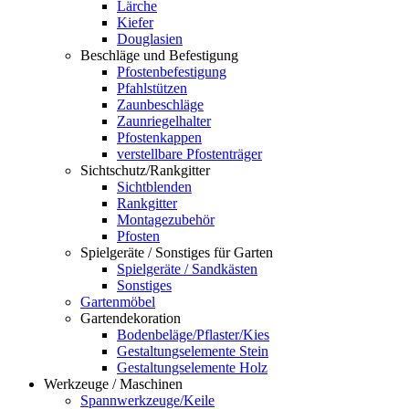
Lärche
Kiefer
Douglasien
Beschläge und Befestigung
Pfostenbefestigung
Pfahlstützen
Zaunbeschläge
Zaunriegelhalter
Pfostenkappen
verstellbare Pfostenträger
Sichtschutz/Rankgitter
Sichtblenden
Rankgitter
Montagezubehör
Pfosten
Spielgeräte / Sonstiges für Garten
Spielgeräte / Sandkästen
Sonstiges
Gartenmöbel
Gartendekoration
Bodenbeläge/Pflaster/Kies
Gestaltungselemente Stein
Gestaltungselemente Holz
Werkzeuge / Maschinen
Spannwerkzeuge/Keile