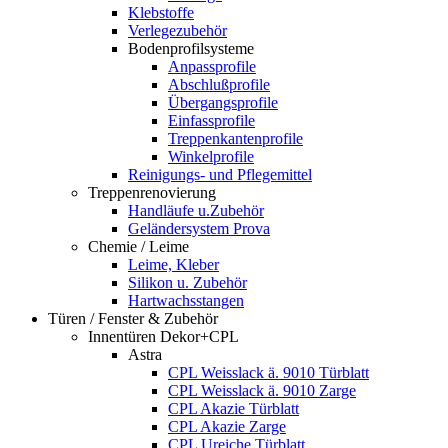
Klebstoffe
Verlegezubehör
Bodenprofilsysteme
Anpassprofile
Abschlußprofile
Übergangsprofile
Einfassprofile
Treppenkantenprofile
Winkelprofile
Reinigungs- und Pflegemittel
Treppenrenovierung
Handläufe u.Zubehör
Geländersystem Prova
Chemie / Leime
Leime, Kleber
Silikon u. Zubehör
Hartwachsstangen
Türen / Fenster & Zubehör
Innentüren Dekor+CPL
Astra
CPL Weisslack ä. 9010 Türblatt
CPL Weisslack ä. 9010 Zarge
CPL Akazie Türblatt
CPL Akazie Zarge
CPL Ureiche Türblatt