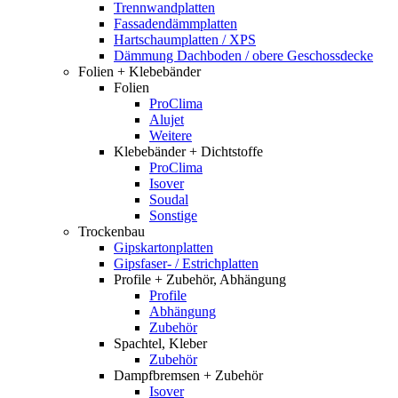
Trennwandplatten
Fassadendämmplatten
Hartschaumplatten / XPS
Dämmung Dachboden / obere Geschossdecke
Folien + Klebebänder
Folien
ProClima
Alujet
Weitere
Klebebänder + Dichtstoffe
ProClima
Isover
Soudal
Sonstige
Trockenbau
Gipskartonplatten
Gipsfaser- / Estrichplatten
Profile + Zubehör, Abhängung
Profile
Abhängung
Zubehör
Spachtel, Kleber
Zubehör
Dampfbremsen + Zubehör
Isover