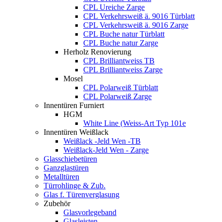
CPL Ureiche Zarge
CPL Verkehrsweiß ä. 9016 Türblatt
CPL Verkehrsweiß ä. 9016 Zarge
CPL Buche natur Türblatt
CPL Buche natur Zarge
Herholz Renovierung
CPL Brilliantweiss TB
CPL Brilliantweiss Zarge
Mosel
CPL Polarweiß Türblatt
CPL Polarweiß Zarge
Innentüren Furniert
HGM
White Line (Weiss-Art Typ 101e
Innentüren Weißlack
Weißlack -Jeld Wen -TB
Weißlack-Jeld Wen - Zarge
Glasschiebetüren
Ganzglastüren
Metalltüren
Türrohlinge & Zub.
Glas f. Türenverglasung
Zubehör
Glasvorlegeband
Glasleisten