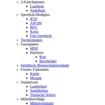
3-Schichtplatten
Laubholz
Nadelholz
Sperrholz/Multiplex
IF20
AW100
BFU
Kerto
Fräs-Sperrholz
Tischlerplatten
Faserplatten
MDF
Hartfaser
Roh
Beschichtet
Siebdruck-/Betonschalungsplatte
Fenster-Türkanteln
Kiefer
Meranti
Stammware
Laubhölzer
Nadelhölzer
Tropische Hölzer
Möbelbeschläge
Möbelverbinder