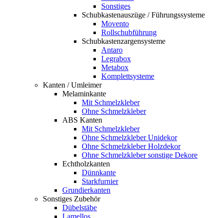
Sonstiges
Schubkastenauszüge / Führungssysteme
Movento
Rollschubführung
Schubkastenzargensysteme
Antaro
Legrabox
Metabox
Komplettsysteme
Kanten / Umleimer
Melaminkante
Mit Schmelzkleber
Ohne Schmelzkleber
ABS Kanten
Mit Schmelzkleber
Ohne Schmelzkleber Unidekor
Ohne Schmelzkleber Holzdekor
Ohne Schmelzkleber sonstige Dekore
Echtholzkanten
Dünnkante
Starkfurnier
Grundierkanten
Sonstiges Zubehör
Dübelstäbe
Lamellos