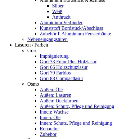
Aluminium Bordstück/Abschluss
Silber
Weiß
Anthrazit
Aluminium Verbinder
Kunststoff Bordstück/Abschluss
Zubehör f. Aluminium Fensterbänke
Nebeneingangstüren
Lasuren / Farben
Gori
Imprägnierung
Gori 33 Futur Plus Holzlasur
Gori 66 Holzschutzlasur
Gori 79 Farblos
Gori 88 Compactlasur
Osmo
Außen: Öle
Außen: Lasuren
Außen: Deckfarben
Außen: Schutz, Pflege und Reinigung
Innen: Wachse
Innen: Öle
Innen: Schutz, Pflege und Reinigung
Reparatur
Zubehör