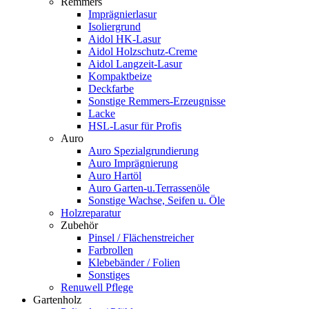
Remmers
Imprägnierlasur
Isoliergrund
Aidol HK-Lasur
Aidol Holzschutz-Creme
Aidol Langzeit-Lasur
Kompaktbeize
Deckfarbe
Sonstige Remmers-Erzeugnisse
Lacke
HSL-Lasur für Profis
Auro
Auro Spezialgrundierung
Auro Imprägnierung
Auro Hartöl
Auro Garten-u.Terrassenöle
Sonstige Wachse, Seifen u. Öle
Holzreparatur
Zubehör
Pinsel / Flächenstreicher
Farbrollen
Klebebänder / Folien
Sonstiges
Renuwell Pflege
Gartenholz