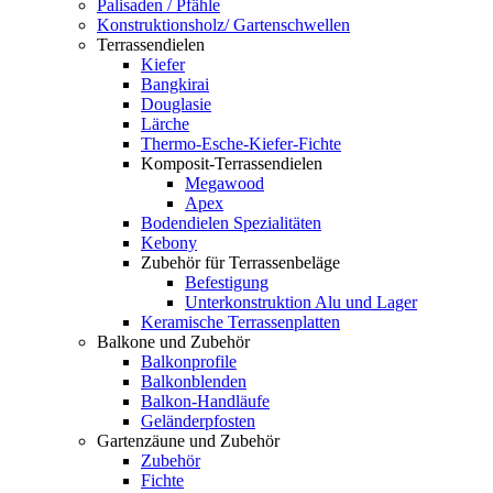
Palisaden / Pfähle
Konstruktionsholz/ Gartenschwellen
Terrassendielen
Kiefer
Bangkirai
Douglasie
Lärche
Thermo-Esche-Kiefer-Fichte
Komposit-Terrassendielen
Megawood
Apex
Bodendielen Spezialitäten
Kebony
Zubehör für Terrassenbeläge
Befestigung
Unterkonstruktion Alu und Lager
Keramische Terrassenplatten
Balkone und Zubehör
Balkonprofile
Balkonblenden
Balkon-Handläufe
Geländerpfosten
Gartenzäune und Zubehör
Zubehör
Fichte