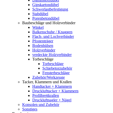
Dämmstoffdübel
Gipskartondübel
Schwerlastbefestigung
Stabdübel
Porenbetondübel
Baubeschläge und Holzverbinder
Winkel
Balkenschuhe / Knaggen
Flach- und Lochverbinder
Pfostenträger
Bodenhülsen
Holzverbinder
verdeckte Holzverbinder
Torbeschläge
Torbeschläge
Schiebetorzubehör
Fensterbeschläge
Zubehör/Werkzeuge
Tacker, Klammern und Krallen
Handtacker + Klammern
Drucklufttacker + Klammern
Profilbrettkrallen
Druckluftnagler + Nägel
Konsolen und Zubehör
Sonstiges