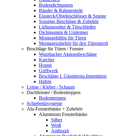
Bodendichtungen
Bänder & Rahmenteile
Einsteck/Objektschlösser & Spione
Sonstige Beschläge & Zubehör
Lüftungsgitter & Türschließer
Dichtgummi & Umleimer
Montagehilfen für Türen
Montagezubehör für den Türenprofi
Beschläge für Türen / Fenster
Wurzbacher Aktionsbeschläge
Karcher
Hoppe
Griffwerk
Beschläge f. Glastürenu.Innentüren
Häfele
Leime / Kleber / Schaum
Dachfenster / Bodentreppen
Bodentreppen
Schiebetürsysteme
Alu-Fensterbänke + Zubehör
Aluminium Fensterbänke
Silber
Weiß
Anthrazit