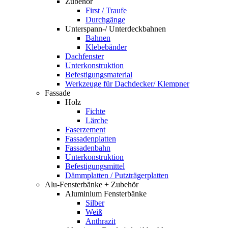
Zubehör
First / Traufe
Durchgänge
Unterspann-/ Unterdeckbahnen
Bahnen
Klebebänder
Dachfenster
Unterkonstruktion
Befestigungsmaterial
Werkzeuge für Dachdecker/ Klempner
Fassade
Holz
Fichte
Lärche
Faserzement
Fassadenplatten
Fassadenbahn
Unterkonstruktion
Befestigungsmittel
Dämmplatten / Putzträgerplatten
Alu-Fensterbänke + Zubehör
Aluminium Fensterbänke
Silber
Weiß
Anthrazit