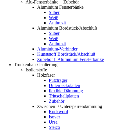
Alu-Fensterbänke + Zubehör
Aluminium Fensterbänke
Silber
Weiß
Anthrazit
Aluminium Bordstück/Abschluß
Silber
Weiß
Anthrazit
Aluminium-Verbinder
Kunststoff Bordstück/Abschluß
Zubehör f. Aluminium Fensterbänke
Trockenbau / Isolierung
Isolierstoffe
Holzfaser
Putzträger
Unterdeckplatten
flexible Dämmung
Trittschallplatten
Zubehör
Zwischen- / Untersparrendämmung
Rockwool
Isover
Ursa
Steico