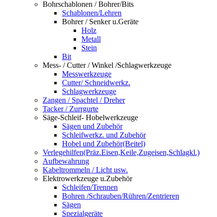
Bohrschablonen / Bohrer/Bits
Schablonen/Lehren
Bohrer / Senker u.Geräte
Holz
Metall
Stein
Bit
Mess- / Cutter / Winkel /Schlagwerkzeuge
Messwerkzeuge
Cutter/ Schneidwerkz.
Schlagwerkzeuge
Zangen / Spachtel / Dreher
Tacker / Zurrgurte
Säge-Schleif- Hobelwerkzeuge
Sägen und Zubehör
Schleifwerkz. und Zubehör
Hobel und Zubehör(Beitel)
Verlegehilfen(Präz.Eisen,Keile,Zugeisen,Schlagkl.)
Aufbewahrung
Kabeltrommeln / Licht usw.
Elektrowerkzeuge u.Zubehör
Schleifen/Trennen
Bohren /Schrauben/Rühren/Zentrieren
Sägen
Spezialgeräte