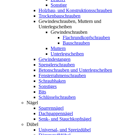
Sonstige
Holzbau- und Konstruktionsschrauben
Trockenbauschrauben
Gewindeschrauben, Muttern und
Unterlegscheiben
Gewindeschrauben
Flachrundkopfschrauben
Bauschrauben
Muttern
Unterlegscheiben
Gewindestangen
Spenglerschrauben
Betonschrauben und Unterlegscheiben
Fensterrahmenschrauben
Schraubhaken
Sonstiges
Bits
Schlüsselschrauben
Nägel
Sparrennägel
Dachpappennägel
Senk- und Stauchkopfnägel
Dübel
Universal- und Spreizdübel