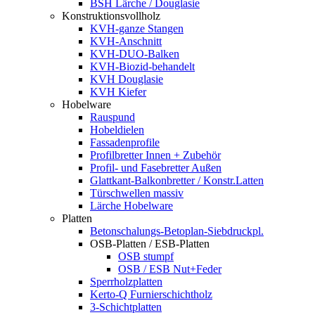
BSH Lärche / Douglasie
Konstruktionsvollholz
KVH-ganze Stangen
KVH-Anschnitt
KVH-DUO-Balken
KVH-Biozid-behandelt
KVH Douglasie
KVH Kiefer
Hobelware
Rauspund
Hobeldielen
Fassadenprofile
Profilbretter Innen + Zubehör
Profil- und Fasebretter Außen
Glattkant-Balkonbretter / Konstr.Latten
Türschwellen massiv
Lärche Hobelware
Platten
Betonschalungs-Betoplan-Siebdruckpl.
OSB-Platten / ESB-Platten
OSB stumpf
OSB / ESB Nut+Feder
Sperrholzplatten
Kerto-Q Furnierschichtholz
3-Schichtplatten