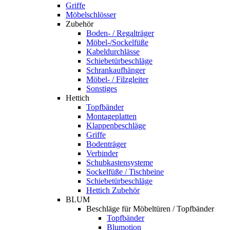
Griffe
Möbelschlösser
Zubehör
Boden- / Regalträger
Möbel-/Sockelfüße
Kabeldurchlässe
Schiebetürbeschläge
Schrankaufhänger
Möbel- / Filzgleiter
Sonstiges
Hettich
Topfbänder
Montageplatten
Klappenbeschläge
Griffe
Bodenträger
Verbinder
Schubkastensysteme
Sockelfüße / Tischbeine
Schiebetürbeschläge
Hettich Zubehör
BLUM
Beschläge für Möbeltüren / Topfbänder
Topfbänder
Blumotion