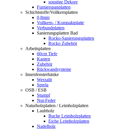
sonstige Dekore
Furnierspanplatten
Schichtstoffe/Vollkernplatten
0,8mm
Vollkern- / Kompaktplatte
Verbundplatten
Sanierungsplatten Bad
Rocko-Sanierungsplatten
Rocko Zubehör
Arbeitsplatten
60cm Tiefe
Kanten
Zubehör
Rückwandsysteme
Innenfensterbänke
Werzalit
Sprela
OSB / ESB
Stumpf
Nut-Feder
Naturholzplatten / Leimholzplatten
Laubholz
Buche Leimholzplatten
Eiche Leimholzplatten
Nadelholz