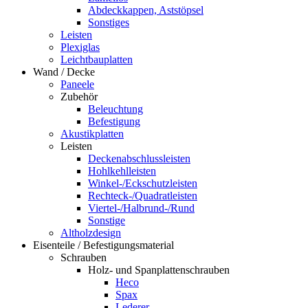
Abdeckkappen, Aststöpsel
Sonstiges
Leisten
Plexiglas
Leichtbauplatten
Wand / Decke
Paneele
Zubehör
Beleuchtung
Befestigung
Akustikplatten
Leisten
Deckenabschlussleisten
Hohlkehlleisten
Winkel-/Eckschutzleisten
Rechteck-/Quadratleisten
Viertel-/Halbrund-/Rund
Sonstige
Altholzdesign
Eisenteile / Befestigungsmaterial
Schrauben
Holz- und Spanplattenschrauben
Heco
Spax
Lederer