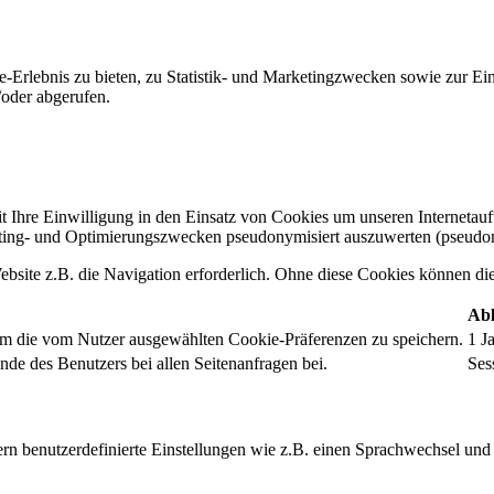
-Erlebnis zu bieten, zu Statistik- und Marketingzwecken sowie zur E
oder abgerufen.
t Ihre Einwilligung in den Einsatz von Cookies um unseren Internetauftr
ing- und Optimierungszwecken pseudonymisiert auszuwerten (pseudon
bsite z.B. die Navigation erforderlich. Ohne diese Cookies können die 
Abl
um die vom Nutzer ausgewählten Cookie-Präferenzen zu speichern.
1 J
nde des Benutzers bei allen Seitenanfragen bei.
Ses
rn benutzerdefinierte Einstellungen wie z.B. einen Sprachwechsel und