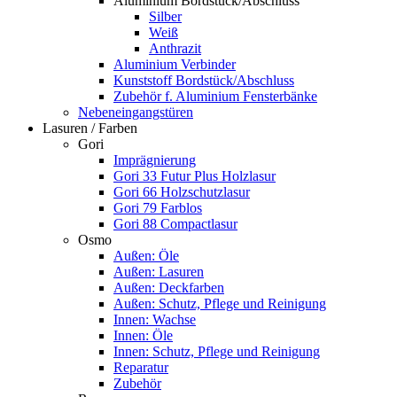
Aluminium Bordstück/Abschluss
Silber
Weiß
Anthrazit
Aluminium Verbinder
Kunststoff Bordstück/Abschluss
Zubehör f. Aluminium Fensterbänke
Nebeneingangstüren
Lasuren / Farben
Gori
Imprägnierung
Gori 33 Futur Plus Holzlasur
Gori 66 Holzschutzlasur
Gori 79 Farblos
Gori 88 Compactlasur
Osmo
Außen: Öle
Außen: Lasuren
Außen: Deckfarben
Außen: Schutz, Pflege und Reinigung
Innen: Wachse
Innen: Öle
Innen: Schutz, Pflege und Reinigung
Reparatur
Zubehör