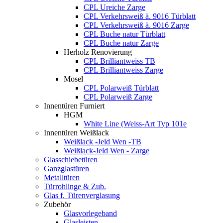
CPL Ureiche Zarge
CPL Verkehrsweiß ä. 9016 Türblatt
CPL Verkehrsweiß ä. 9016 Zarge
CPL Buche natur Türblatt
CPL Buche natur Zarge
Herholz Renovierung
CPL Brilliantweiss TB
CPL Brilliantweiss Zarge
Mosel
CPL Polarweiß Türblatt
CPL Polarweiß Zarge
Innentüren Furniert
HGM
White Line (Weiss-Art Typ 101e
Innentüren Weißlack
Weißlack -Jeld Wen -TB
Weißlack-Jeld Wen - Zarge
Glasschiebetüren
Ganzglastüren
Metalltüren
Türrohlinge & Zub.
Glas f. Türenverglasung
Zubehör
Glasvorlegeband
Glasleisten