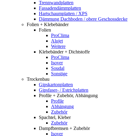
Trennwandplatten
Fassadendämmplatten
Hartschaumplatten / XPS
Dämmung Dachboden / obere Geschossdecke
Folien + Klebebänder
Folien
ProClima
Alujet
Weitere
Klebebänder + Dichtstoffe
ProClima
Isover
Soudal
Sonstige
Trockenbau
Gipskartonplatten
Gipsfaser- / Estrichplatten
Profile + Zubehör, Abhängung
Profile
Abhängung
Zubehör
Spachtel, Kleber
Zubehör
Dampfbremsen + Zubehör
Isover