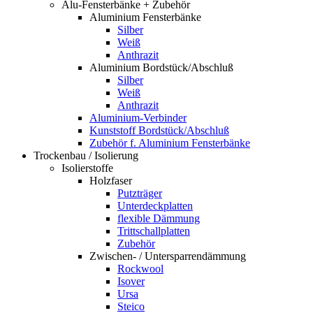
Alu-Fensterbänke + Zubehör
Aluminium Fensterbänke
Silber
Weiß
Anthrazit
Aluminium Bordstück/Abschluß
Silber
Weiß
Anthrazit
Aluminium-Verbinder
Kunststoff Bordstück/Abschluß
Zubehör f. Aluminium Fensterbänke
Trockenbau / Isolierung
Isolierstoffe
Holzfaser
Putzträger
Unterdeckplatten
flexible Dämmung
Trittschallplatten
Zubehör
Zwischen- / Untersparrendämmung
Rockwool
Isover
Ursa
Steico