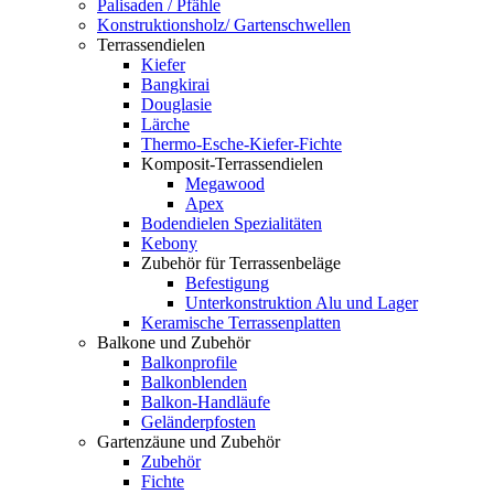
Palisaden / Pfähle
Konstruktionsholz/ Gartenschwellen
Terrassendielen
Kiefer
Bangkirai
Douglasie
Lärche
Thermo-Esche-Kiefer-Fichte
Komposit-Terrassendielen
Megawood
Apex
Bodendielen Spezialitäten
Kebony
Zubehör für Terrassenbeläge
Befestigung
Unterkonstruktion Alu und Lager
Keramische Terrassenplatten
Balkone und Zubehör
Balkonprofile
Balkonblenden
Balkon-Handläufe
Geländerpfosten
Gartenzäune und Zubehör
Zubehör
Fichte