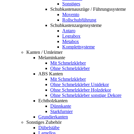
Sonstiges
Schubkastenauszüge / Führungssysteme
Movento
Rollschubführung
Schubkastenzargensysteme
Antaro
Legrabox
Metabox
Komplettsysteme
Kanten / Umleimer
Melaminkante
Mit Schmelzkleber
Ohne Schmelzkleber
ABS Kanten
Mit Schmelzkleber
Ohne Schmelzkleber Unidekor
Ohne Schmelzkleber Holzdekor
Ohne Schmelzkleber sonstige Dekore
Echtholzkanten
Dünnkante
Starkfurnier
Grundierkanten
Sonstiges Zubehör
Dübelstäbe
Lamellos