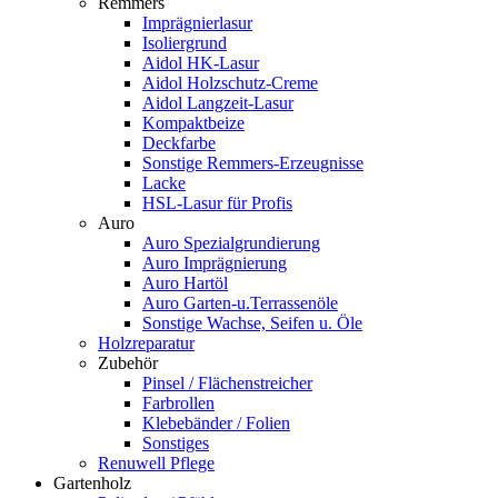
Remmers
Imprägnierlasur
Isoliergrund
Aidol HK-Lasur
Aidol Holzschutz-Creme
Aidol Langzeit-Lasur
Kompaktbeize
Deckfarbe
Sonstige Remmers-Erzeugnisse
Lacke
HSL-Lasur für Profis
Auro
Auro Spezialgrundierung
Auro Imprägnierung
Auro Hartöl
Auro Garten-u.Terrassenöle
Sonstige Wachse, Seifen u. Öle
Holzreparatur
Zubehör
Pinsel / Flächenstreicher
Farbrollen
Klebebänder / Folien
Sonstiges
Renuwell Pflege
Gartenholz