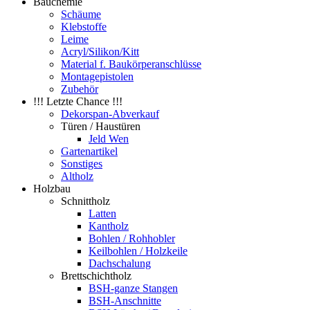
Bauchemie
Schäume
Klebstoffe
Leime
Acryl/Silikon/Kitt
Material f. Baukörperanschlüsse
Montagepistolen
Zubehör
!!! Letzte Chance !!!
Dekorspan-Abverkauf
Türen / Haustüren
Jeld Wen
Gartenartikel
Sonstiges
Altholz
Holzbau
Schnittholz
Latten
Kantholz
Bohlen / Rohhobler
Keilbohlen / Holzkeile
Dachschalung
Brettschichtholz
BSH-ganze Stangen
BSH-Anschnitte