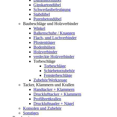
Dämmstoffdübel
Gipskartondübel
Schwerlastbefestigung
Stabdübel
Porenbetondübel
Baubeschläge und Holzverbinder
Winkel
Balkenschuhe / Knaggen
Flach- und Lochverbinder
Pfostenträger
Bodenhülsen
Holzverbinder
verdeckte Holzverbinder
Torbeschläge
Torbeschläge
Schiebetorzubehör
Fensterbeschläge
Zubehör/Werkzeuge
Tacker, Klammern und Krallen
Handtacker + Klammern
Drucklufttacker + Klammern
Profilbrettkrallen
Druckluftnagler + Nägel
Konsolen und Zubehör
Sonstiges