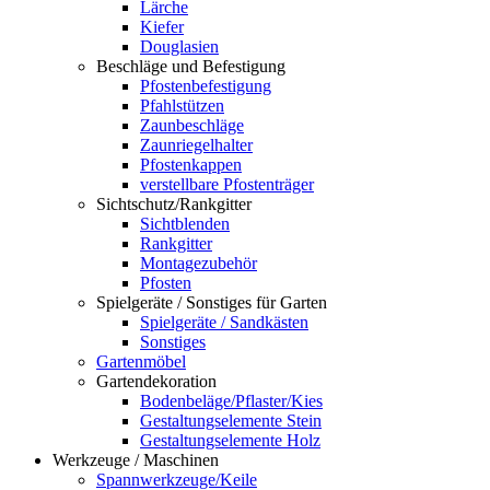
Lärche
Kiefer
Douglasien
Beschläge und Befestigung
Pfostenbefestigung
Pfahlstützen
Zaunbeschläge
Zaunriegelhalter
Pfostenkappen
verstellbare Pfostenträger
Sichtschutz/Rankgitter
Sichtblenden
Rankgitter
Montagezubehör
Pfosten
Spielgeräte / Sonstiges für Garten
Spielgeräte / Sandkästen
Sonstiges
Gartenmöbel
Gartendekoration
Bodenbeläge/Pflaster/Kies
Gestaltungselemente Stein
Gestaltungselemente Holz
Werkzeuge / Maschinen
Spannwerkzeuge/Keile