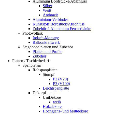
Aluminum Bordstücke/Abschluss
Silber
Weiß
Anthrazit
Aluminium-Verbinder
Kunststoff Bordstück/Abschluss
Zubehör f. Aluminium Fensterbänke
Photovoltaik
Indach-Montage
Balkonkraftwerk
Stegdoppelplatten und Zubehör
Platten und Profile
Zubehör
Platten / Tischlerbedarf
Spanplatten
Rohspanplatten
Stumpf
P2 (V20)
P3 (V100)
Leichtspanplatte
Dekorplatten
UniDekore
weiß
Holzdekore
Hochglanz- und Mattdekore