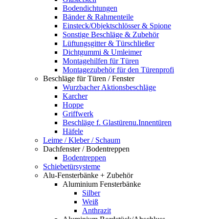
Bodendichtungen
Bänder & Rahmenteile
Einsteck/Objektschlösser & Spione
Sonstige Beschläge & Zubehör
Lüftungsgitter & Türschließer
Dichtgummi & Umleimer
Montagehilfen für Türen
Montagezubehör für den Türenprofi
Beschläge für Türen / Fenster
Wurzbacher Aktionsbeschläge
Karcher
Hoppe
Griffwerk
Beschläge f. Glastürenu.Innentüren
Häfele
Leime / Kleber / Schaum
Dachfenster / Bodentreppen
Bodentreppen
Schiebetürsysteme
Alu-Fensterbänke + Zubehör
Aluminium Fensterbänke
Silber
Weiß
Anthrazit