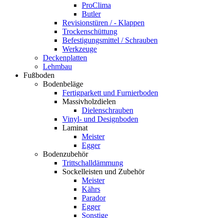
ProClima
Butler
Revisionstüren / - Klappen
Trockenschüttung
Befestigungsmittel / Schrauben
Werkzeuge
Deckenplatten
Lehmbau
Fußboden
Bodenbeläge
Fertigparkett und Furnierboden
Massivholzdielen
Dielenschrauben
Vinyl- und Designboden
Laminat
Meister
Egger
Bodenzubehör
Trittschalldämmung
Sockelleisten und Zubehör
Meister
Kährs
Parador
Egger
Sonstige