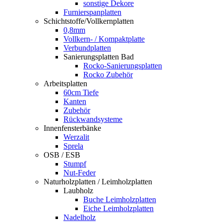
sonstige Dekore
Furnierspanplatten
Schichtstoffe/Vollkernplatten
0,8mm
Vollkern- / Kompaktplatte
Verbundplatten
Sanierungsplatten Bad
Rocko-Sanierungsplatten
Rocko Zubehör
Arbeitsplatten
60cm Tiefe
Kanten
Zubehör
Rückwandsysteme
Innenfensterbänke
Werzalit
Sprela
OSB / ESB
Stumpf
Nut-Feder
Naturholzplatten / Leimholzplatten
Laubholz
Buche Leimholzplatten
Eiche Leimholzplatten
Nadelholz