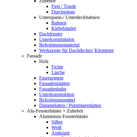
Zubehör
First / Traufe
Durchgänge
Unterspann-/ Unterdeckbahnen
Bahnen
Klebebänder
Dachfenster
Unterkonstruktion
Befestigungsmaterial
Werkzeuge für Dachdecker/ Klempner
Fassade
Holz
Fichte
Lärche
Faserzement
Fassadenplatten
Fassadenbahn
Unterkonstruktion
Befestigungsmittel
Dämmplatten / Putzträgerplatten
Alu-Fensterbänke + Zubehör
Aluminium Fensterbänke
Silber
Weiß
Anthrazit