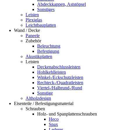
Abdeckkappen, Aststöpsel
Sonstiges
Leisten
Plexiglas
Leichtbauplatten
Wand / Decke
Paneele
Zubehör
Beleuchtung
Befestigung
Akustikplatten
Leisten
Deckenabschlussleisten
Hohlkehlleisten
Winkel-/Eckschutzleisten
Rechteck-/Quadratleisten
Viertel-/Halbrund-/Rund
Sonstige
Altholzdesign
Eisenteile / Befestigungsmaterial
Schrauben
Holz- und Spanplattenschrauben
Heco
Spax
Lederer