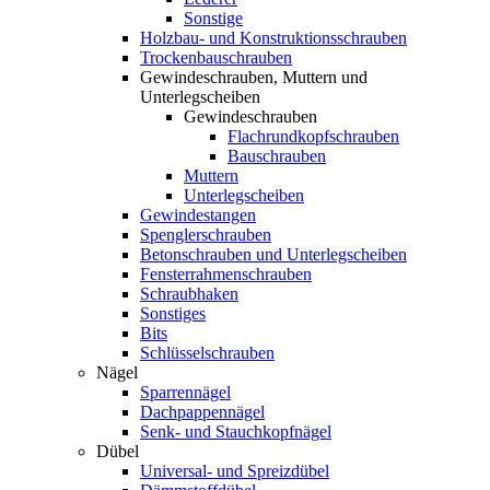
Sonstige
Holzbau- und Konstruktionsschrauben
Trockenbauschrauben
Gewindeschrauben, Muttern und
Unterlegscheiben
Gewindeschrauben
Flachrundkopfschrauben
Bauschrauben
Muttern
Unterlegscheiben
Gewindestangen
Spenglerschrauben
Betonschrauben und Unterlegscheiben
Fensterrahmenschrauben
Schraubhaken
Sonstiges
Bits
Schlüsselschrauben
Nägel
Sparrennägel
Dachpappennägel
Senk- und Stauchkopfnägel
Dübel
Universal- und Spreizdübel