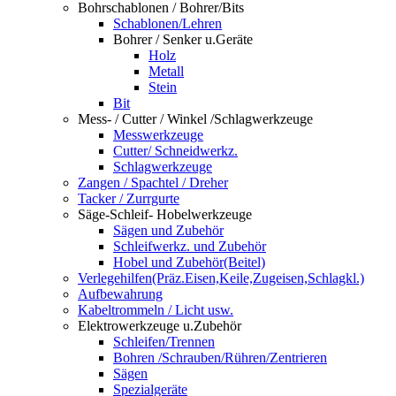
Bohrschablonen / Bohrer/Bits
Schablonen/Lehren
Bohrer / Senker u.Geräte
Holz
Metall
Stein
Bit
Mess- / Cutter / Winkel /Schlagwerkzeuge
Messwerkzeuge
Cutter/ Schneidwerkz.
Schlagwerkzeuge
Zangen / Spachtel / Dreher
Tacker / Zurrgurte
Säge-Schleif- Hobelwerkzeuge
Sägen und Zubehör
Schleifwerkz. und Zubehör
Hobel und Zubehör(Beitel)
Verlegehilfen(Präz.Eisen,Keile,Zugeisen,Schlagkl.)
Aufbewahrung
Kabeltrommeln / Licht usw.
Elektrowerkzeuge u.Zubehör
Schleifen/Trennen
Bohren /Schrauben/Rühren/Zentrieren
Sägen
Spezialgeräte