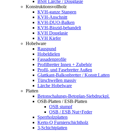
BSH Lärche / Douglasie
Konstruktionsvollholz
KVH-ganze Stangen
KVH-Anschnitt
KVH-DUO-Balken
KVH-Biozid-behandelt
KVH Douglasie
KVH Kiefer
Hobelware
Rauspund
Hobeldielen
Fassadenprofile
Profilbretter Innen + Zubehör
Profil- und Fasebretter Außen
Glattkant-Balkonbretter / Konstr.Latten
Türschwellen massiv
Lärche Hobelware
Platten
Betonschalungs-Betoplan-Siebdruckpl.
OSB-Platten / ESB-Platten
OSB stumpf
OSB / ESB Nut+Feder
Sperrholzplatten
Kerto-Q Furnierschichtholz
3-Schichtplatten