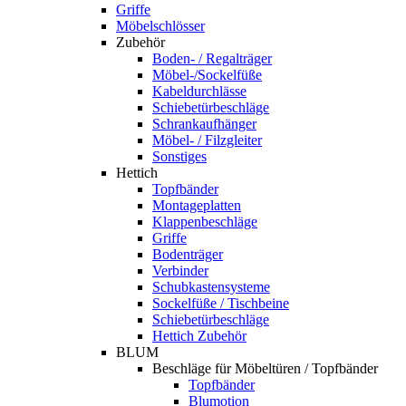
Griffe
Möbelschlösser
Zubehör
Boden- / Regalträger
Möbel-/Sockelfüße
Kabeldurchlässe
Schiebetürbeschläge
Schrankaufhänger
Möbel- / Filzgleiter
Sonstiges
Hettich
Topfbänder
Montageplatten
Klappenbeschläge
Griffe
Bodenträger
Verbinder
Schubkastensysteme
Sockelfüße / Tischbeine
Schiebetürbeschläge
Hettich Zubehör
BLUM
Beschläge für Möbeltüren / Topfbänder
Topfbänder
Blumotion