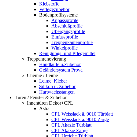
Klebstoffe
Verlegezubehör
Bodenprofilsysteme
Anpassprofile
Abschlußprofile
Übergangsprofile
Einfassprofile
Treppenkantenprofile
Winkelprofile
Reinigungs- und Pflegemittel
Treppenrenovierung
Handläufe u.Zubehör
Geländersystem Prova
Chemie / Leime
Leime, Kleber
Silikon u. Zubehör
Hartwachsstangen
Türen / Fenster & Zubehör
Innentüren Dekor+CPL
Astra
CPL Weisslack ä. 9010 Türblatt
CPL Weisslack ä. 9010 Zarge
CPL Akazie Türblatt
CPL Akazie Zarge
CPL Ureiche Türblatt