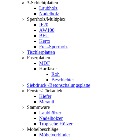
3-Schichtplatten
Laubholz
Nadelholz
Sperrholz/Multiplex
IF20
AW100
BFU
Kerto
Fräs-Sperrholz
Tischlerplatten
Faserplatten
MDF
Hartfaser
Roh
Beschichtet
Siebdruck-/Betonschalungsplatte
Fenster-Türkanteln
Kiefer
Meranti
Stammware
Laubhölzer
Nadelhölzer
Tropische Hölzer
Möbelbeschläge
Möbelverbinder