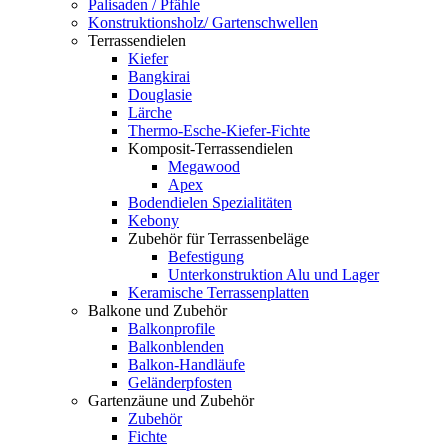
Palisaden / Pfähle
Konstruktionsholz/ Gartenschwellen
Terrassendielen
Kiefer
Bangkirai
Douglasie
Lärche
Thermo-Esche-Kiefer-Fichte
Komposit-Terrassendielen
Megawood
Apex
Bodendielen Spezialitäten
Kebony
Zubehör für Terrassenbeläge
Befestigung
Unterkonstruktion Alu und Lager
Keramische Terrassenplatten
Balkone und Zubehör
Balkonprofile
Balkonblenden
Balkon-Handläufe
Geländerpfosten
Gartenzäune und Zubehör
Zubehör
Fichte