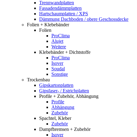
Trennwandplatten
Fassadendämmplatten
Hartschaumplatten / XPS
Dämmung Dachboden / obere Geschossdecke
Folien + Klebebänder
Folien
ProClima
Alujet
Weitere
Klebebänder + Dichtstoffe
ProClima
Isover
Soudal
Sonstige
Trockenbau
Gipskartonplatten
Gipsfaser- / Estrichplatten
Profile + Zubehör, Abhängung
Profile
Abhängung
Zubehör
Spachtel, Kleber
Zubehör
Dampfbremsen + Zubehör
Isover