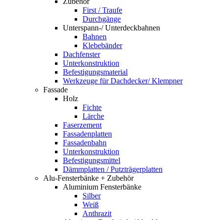
Zubehör
First / Traufe
Durchgänge
Unterspann-/ Unterdeckbahnen
Bahnen
Klebebänder
Dachfenster
Unterkonstruktion
Befestigungsmaterial
Werkzeuge für Dachdecker/ Klempner
Fassade
Holz
Fichte
Lärche
Faserzement
Fassadenplatten
Fassadenbahn
Unterkonstruktion
Befestigungsmittel
Dämmplatten / Putzträgerplatten
Alu-Fensterbänke + Zubehör
Aluminium Fensterbänke
Silber
Weiß
Anthrazit