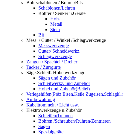
Bohrschablonen / Bohrer/Bits
Schablonen/Lehren
Bohrer / Senker u.Geräte
Holz
Metall
Stein
Bit
Mess- / Cutter / Winkel /Schlagwerkzeuge
Messwerkzeuge
Cutter/ Schneidwerkz.
Schlagwerkzeuge
Zangen / Spachtel / Dreher
Tacker / Zurrgurte
Säge-Schleif- Hobelwerkzeuge
Sägen und Zubehör
Schleifwerkz. und Zubehör
Hobel und Zubehör(Beitel)
Verlegehilfen(Präz.Eisen,Keile,Zugeisen,Schlagkl.)
Aufbewahrung
Kabeltrommeln / Licht usw.
Elektrowerkzeuge u.Zubehör
Schleifen/Trennen
Bohren /Schrauben/Rühren/Zentrieren
Sägen
Spezialgeräte