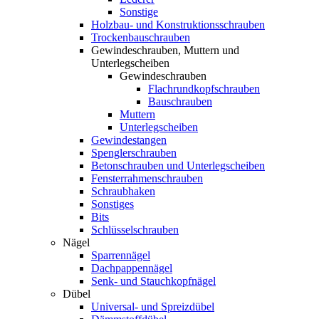
Sonstige
Holzbau- und Konstruktionsschrauben
Trockenbauschrauben
Gewindeschrauben, Muttern und
Unterlegscheiben
Gewindeschrauben
Flachrundkopfschrauben
Bauschrauben
Muttern
Unterlegscheiben
Gewindestangen
Spenglerschrauben
Betonschrauben und Unterlegscheiben
Fensterrahmenschrauben
Schraubhaken
Sonstiges
Bits
Schlüsselschrauben
Nägel
Sparrennägel
Dachpappennägel
Senk- und Stauchkopfnägel
Dübel
Universal- und Spreizdübel