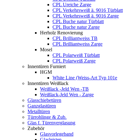
CPL Ureiche Zarge
CPL Verkehrsweiß ä. 9016 Türblatt
CPL Verkehrsweiß ä. 9016 Zarge
CPL Buche natur Türblatt
CPL Buche natur Zarge
Herholz Renovierung
CPL Brilliantweiss TB
CPL Brilliantweiss Zarge
Mosel
CPL Polarweiß Türblatt
CPL Polarweiß Zarge
Innentüren Furniert
HGM
White Line (Weiss-Art Typ 101e
Innentüren Weißlack
Weißlack -Jeld Wen -TB
Weißlack-Jeld Wen - Zarge
Glasschiebetüren
Ganzglastüren
Metalltüren
Türrohlinge & Zub.
Glas f. Türenverglasung
Zubehör
Glasvorlegeband
Glasleisten