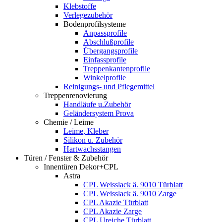
Klebstoffe
Verlegezubehör
Bodenprofilsysteme
Anpassprofile
Abschlußprofile
Übergangsprofile
Einfassprofile
Treppenkantenprofile
Winkelprofile
Reinigungs- und Pflegemittel
Treppenrenovierung
Handläufe u.Zubehör
Geländersystem Prova
Chemie / Leime
Leime, Kleber
Silikon u. Zubehör
Hartwachsstangen
Türen / Fenster & Zubehör
Innentüren Dekor+CPL
Astra
CPL Weisslack ä. 9010 Türblatt
CPL Weisslack ä. 9010 Zarge
CPL Akazie Türblatt
CPL Akazie Zarge
CPL Ureiche Türblatt