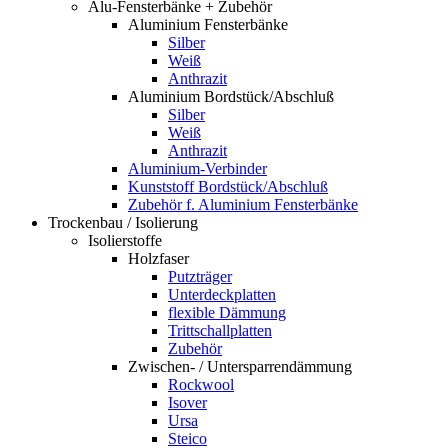
Alu-Fensterbänke + Zubehör
Aluminium Fensterbänke
Silber
Weiß
Anthrazit
Aluminium Bordstück/Abschluß
Silber
Weiß
Anthrazit
Aluminium-Verbinder
Kunststoff Bordstück/Abschluß
Zubehör f. Aluminium Fensterbänke
Trockenbau / Isolierung
Isolierstoffe
Holzfaser
Putzträger
Unterdeckplatten
flexible Dämmung
Trittschallplatten
Zubehör
Zwischen- / Untersparrendämmung
Rockwool
Isover
Ursa
Steico