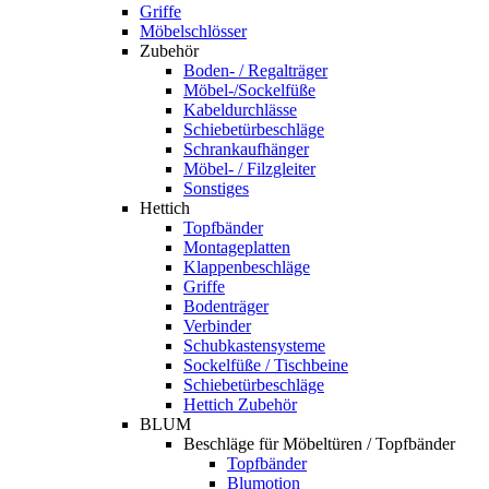
Griffe
Möbelschlösser
Zubehör
Boden- / Regalträger
Möbel-/Sockelfüße
Kabeldurchlässe
Schiebetürbeschläge
Schrankaufhänger
Möbel- / Filzgleiter
Sonstiges
Hettich
Topfbänder
Montageplatten
Klappenbeschläge
Griffe
Bodenträger
Verbinder
Schubkastensysteme
Sockelfüße / Tischbeine
Schiebetürbeschläge
Hettich Zubehör
BLUM
Beschläge für Möbeltüren / Topfbänder
Topfbänder
Blumotion