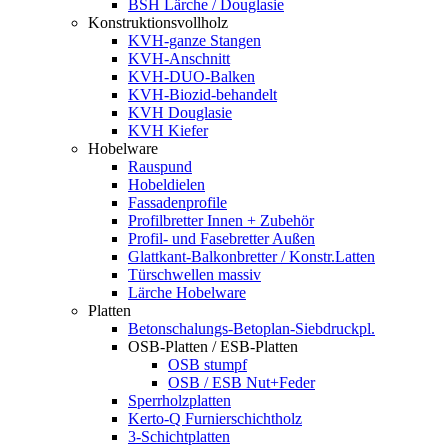
BSH Lärche / Douglasie
Konstruktionsvollholz
KVH-ganze Stangen
KVH-Anschnitt
KVH-DUO-Balken
KVH-Biozid-behandelt
KVH Douglasie
KVH Kiefer
Hobelware
Rauspund
Hobeldielen
Fassadenprofile
Profilbretter Innen + Zubehör
Profil- und Fasebretter Außen
Glattkant-Balkonbretter / Konstr.Latten
Türschwellen massiv
Lärche Hobelware
Platten
Betonschalungs-Betoplan-Siebdruckpl.
OSB-Platten / ESB-Platten
OSB stumpf
OSB / ESB Nut+Feder
Sperrholzplatten
Kerto-Q Furnierschichtholz
3-Schichtplatten