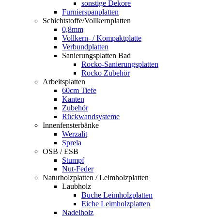
sonstige Dekore
Furnierspanplatten
Schichtstoffe/Vollkernplatten
0,8mm
Vollkern- / Kompaktplatte
Verbundplatten
Sanierungsplatten Bad
Rocko-Sanierungsplatten
Rocko Zubehör
Arbeitsplatten
60cm Tiefe
Kanten
Zubehör
Rückwandsysteme
Innenfensterbänke
Werzalit
Sprela
OSB / ESB
Stumpf
Nut-Feder
Naturholzplatten / Leimholzplatten
Laubholz
Buche Leimholzplatten
Eiche Leimholzplatten
Nadelholz