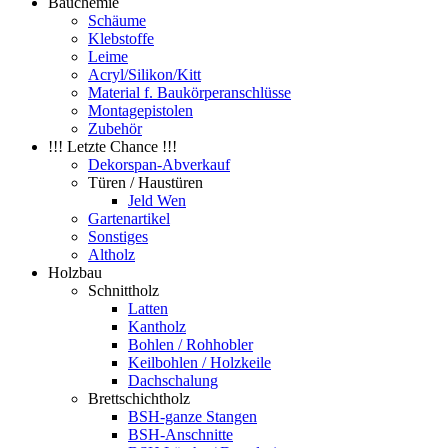
Bauchemie
Schäume
Klebstoffe
Leime
Acryl/Silikon/Kitt
Material f. Baukörperanschlüsse
Montagepistolen
Zubehör
!!! Letzte Chance !!!
Dekorspan-Abverkauf
Türen / Haustüren
Jeld Wen
Gartenartikel
Sonstiges
Altholz
Holzbau
Schnittholz
Latten
Kantholz
Bohlen / Rohhobler
Keilbohlen / Holzkeile
Dachschalung
Brettschichtholz
BSH-ganze Stangen
BSH-Anschnitte