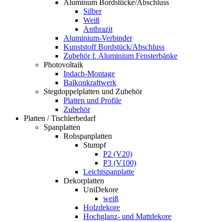
Aluminum Bordstücke/Abschluss
Silber
Weiß
Anthrazit
Aluminium-Verbinder
Kunststoff Bordstück/Abschluss
Zubehör f. Aluminium Fensterbänke
Photovoltaik
Indach-Montage
Balkonkraftwerk
Stegdoppelplatten und Zubehör
Platten und Profile
Zubehör
Platten / Tischlerbedarf
Spanplatten
Rohspanplatten
Stumpf
P2 (V20)
P3 (V100)
Leichtspanplatte
Dekorplatten
UniDekore
weiß
Holzdekore
Hochglanz- und Mattdekore