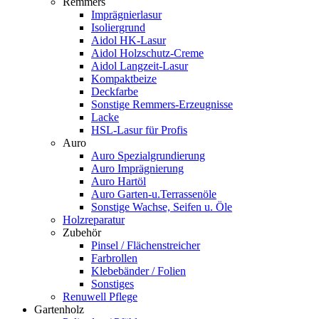
Remmers
Imprägnierlasur
Isoliergrund
Aidol HK-Lasur
Aidol Holzschutz-Creme
Aidol Langzeit-Lasur
Kompaktbeize
Deckfarbe
Sonstige Remmers-Erzeugnisse
Lacke
HSL-Lasur für Profis
Auro
Auro Spezialgrundierung
Auro Imprägnierung
Auro Hartöl
Auro Garten-u.Terrassenöle
Sonstige Wachse, Seifen u. Öle
Holzreparatur
Zubehör
Pinsel / Flächenstreicher
Farbrollen
Klebebänder / Folien
Sonstiges
Renuwell Pflege
Gartenholz