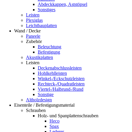
Abdeckkappen, Aststöpsel
Sonstiges
Leisten
Plexiglas
Leichtbauplatten
Wand / Decke
Paneele
Zubehör
Beleuchtung
Befestigung
Akustikplatten
Leisten
Deckenabschlussleisten
Hohlkehlleisten
Winkel-/Eckschutzleisten
Rechteck-/Quadratleisten
Viertel-/Halbrund-/Rund
Sonstige
Altholzdesign
Eisenteile / Befestigungsmaterial
Schrauben
Holz- und Spanplattenschrauben
Heco
Spax
Lederer