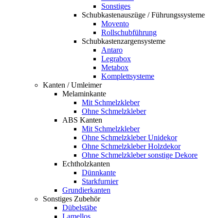
Sonstiges
Schubkastenauszüge / Führungssysteme
Movento
Rollschubführung
Schubkastenzargensysteme
Antaro
Legrabox
Metabox
Komplettsysteme
Kanten / Umleimer
Melaminkante
Mit Schmelzkleber
Ohne Schmelzkleber
ABS Kanten
Mit Schmelzkleber
Ohne Schmelzkleber Unidekor
Ohne Schmelzkleber Holzdekor
Ohne Schmelzkleber sonstige Dekore
Echtholzkanten
Dünnkante
Starkfurnier
Grundierkanten
Sonstiges Zubehör
Dübelstäbe
Lamellos