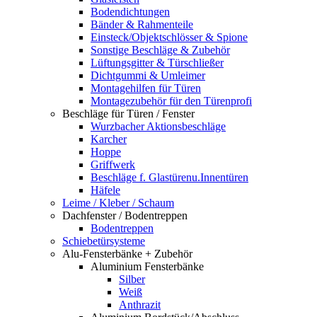
Bodendichtungen
Bänder & Rahmenteile
Einsteck/Objektschlösser & Spione
Sonstige Beschläge & Zubehör
Lüftungsgitter & Türschließer
Dichtgummi & Umleimer
Montagehilfen für Türen
Montagezubehör für den Türenprofi
Beschläge für Türen / Fenster
Wurzbacher Aktionsbeschläge
Karcher
Hoppe
Griffwerk
Beschläge f. Glastürenu.Innentüren
Häfele
Leime / Kleber / Schaum
Dachfenster / Bodentreppen
Bodentreppen
Schiebetürsysteme
Alu-Fensterbänke + Zubehör
Aluminium Fensterbänke
Silber
Weiß
Anthrazit