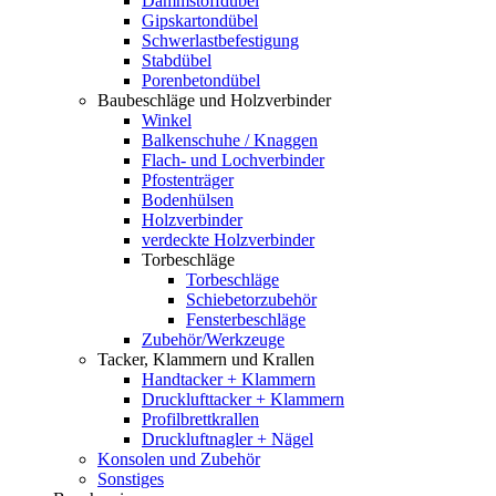
Dämmstoffdübel
Gipskartondübel
Schwerlastbefestigung
Stabdübel
Porenbetondübel
Baubeschläge und Holzverbinder
Winkel
Balkenschuhe / Knaggen
Flach- und Lochverbinder
Pfostenträger
Bodenhülsen
Holzverbinder
verdeckte Holzverbinder
Torbeschläge
Torbeschläge
Schiebetorzubehör
Fensterbeschläge
Zubehör/Werkzeuge
Tacker, Klammern und Krallen
Handtacker + Klammern
Drucklufttacker + Klammern
Profilbrettkrallen
Druckluftnagler + Nägel
Konsolen und Zubehör
Sonstiges