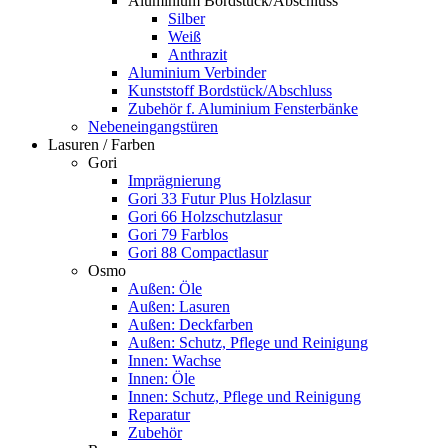
Aluminium Bordstück/Abschluss
Silber
Weiß
Anthrazit
Aluminium Verbinder
Kunststoff Bordstück/Abschluss
Zubehör f. Aluminium Fensterbänke
Nebeneingangstüren
Lasuren / Farben
Gori
Imprägnierung
Gori 33 Futur Plus Holzlasur
Gori 66 Holzschutzlasur
Gori 79 Farblos
Gori 88 Compactlasur
Osmo
Außen: Öle
Außen: Lasuren
Außen: Deckfarben
Außen: Schutz, Pflege und Reinigung
Innen: Wachse
Innen: Öle
Innen: Schutz, Pflege und Reinigung
Reparatur
Zubehör