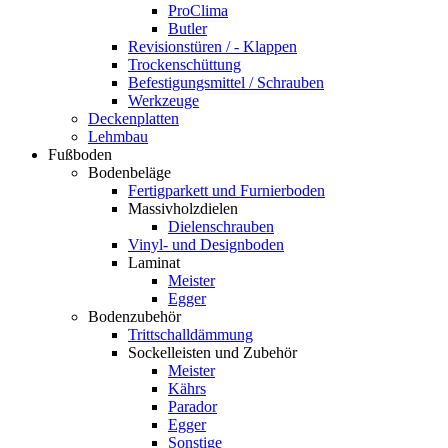
ProClima
Butler
Revisionstüren / - Klappen
Trockenschüttung
Befestigungsmittel / Schrauben
Werkzeuge
Deckenplatten
Lehmbau
Fußboden
Bodenbeläge
Fertigparkett und Furnierboden
Massivholzdielen
Dielenschrauben
Vinyl- und Designboden
Laminat
Meister
Egger
Bodenzubehör
Trittschalldämmung
Sockelleisten und Zubehör
Meister
Kährs
Parador
Egger
Sonstige