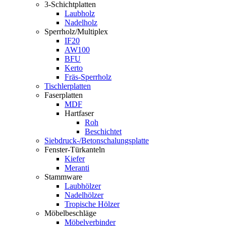
3-Schichtplatten
Laubholz
Nadelholz
Sperrholz/Multiplex
IF20
AW100
BFU
Kerto
Fräs-Sperrholz
Tischlerplatten
Faserplatten
MDF
Hartfaser
Roh
Beschichtet
Siebdruck-/Betonschalungsplatte
Fenster-Türkanteln
Kiefer
Meranti
Stammware
Laubhölzer
Nadelhölzer
Tropische Hölzer
Möbelbeschläge
Möbelverbinder