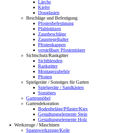
Lärche
Kiefer
Douglasien
Beschläge und Befestigung
Pfostenbefestigung
Pfahlstützen
Zaunbeschläge
Zaunriegelhalter
Pfostenkappen
verstellbare Pfostenträger
Sichtschutz/Rankgitter
Sichtblenden
Rankgitter
Montagezubehör
Pfosten
Spielgeräte / Sonstiges für Garten
Spielgeräte / Sandkästen
Sonstiges
Gartenmöbel
Gartendekoration
Bodenbeläge/Pflaster/Kies
Gestaltungselemente Stein
Gestaltungselemente Holz
Werkzeuge / Maschinen
Spannwerkzeuge/Keile