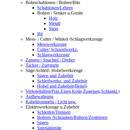
Bohrschablonen / Bohrer/Bits
Schablonen/Lehren
Bohrer / Senker u.Geräte
Holz
Metall
Stein
Bit
Mess- / Cutter / Winkel /Schlagwerkzeuge
Messwerkzeuge
Cutter/ Schneidwerkz.
Schlagwerkzeuge
Zangen / Spachtel / Dreher
Tacker / Zurrgurte
Säge-Schleif- Hobelwerkzeuge
Sägen und Zubehör
Schleifwerkz. und Zubehör
Hobel und Zubehör(Beitel)
Verlegehilfen(Präz.Eisen,Keile,Zugeisen,Schlagkl.)
Aufbewahrung
Kabeltrommeln / Licht usw.
Elektrowerkzeuge u.Zubehör
Schleifen/Trennen
Bohren /Schrauben/Rühren/Zentrieren
Sägen
Spezialgeräte