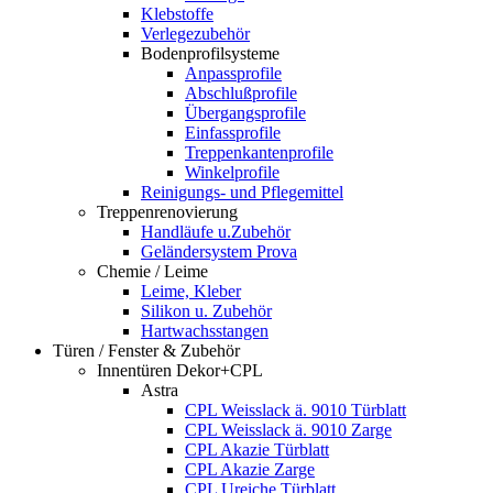
Klebstoffe
Verlegezubehör
Bodenprofilsysteme
Anpassprofile
Abschlußprofile
Übergangsprofile
Einfassprofile
Treppenkantenprofile
Winkelprofile
Reinigungs- und Pflegemittel
Treppenrenovierung
Handläufe u.Zubehör
Geländersystem Prova
Chemie / Leime
Leime, Kleber
Silikon u. Zubehör
Hartwachsstangen
Türen / Fenster & Zubehör
Innentüren Dekor+CPL
Astra
CPL Weisslack ä. 9010 Türblatt
CPL Weisslack ä. 9010 Zarge
CPL Akazie Türblatt
CPL Akazie Zarge
CPL Ureiche Türblatt