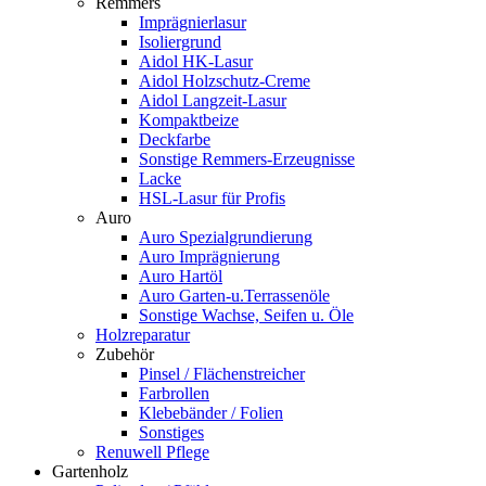
Remmers
Imprägnierlasur
Isoliergrund
Aidol HK-Lasur
Aidol Holzschutz-Creme
Aidol Langzeit-Lasur
Kompaktbeize
Deckfarbe
Sonstige Remmers-Erzeugnisse
Lacke
HSL-Lasur für Profis
Auro
Auro Spezialgrundierung
Auro Imprägnierung
Auro Hartöl
Auro Garten-u.Terrassenöle
Sonstige Wachse, Seifen u. Öle
Holzreparatur
Zubehör
Pinsel / Flächenstreicher
Farbrollen
Klebebänder / Folien
Sonstiges
Renuwell Pflege
Gartenholz