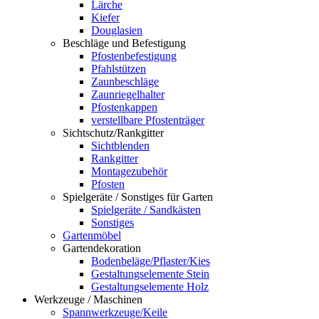
Lärche
Kiefer
Douglasien
Beschläge und Befestigung
Pfostenbefestigung
Pfahlstützen
Zaunbeschläge
Zaunriegelhalter
Pfostenkappen
verstellbare Pfostenträger
Sichtschutz/Rankgitter
Sichtblenden
Rankgitter
Montagezubehör
Pfosten
Spielgeräte / Sonstiges für Garten
Spielgeräte / Sandkästen
Sonstiges
Gartenmöbel
Gartendekoration
Bodenbeläge/Pflaster/Kies
Gestaltungselemente Stein
Gestaltungselemente Holz
Werkzeuge / Maschinen
Spannwerkzeuge/Keile