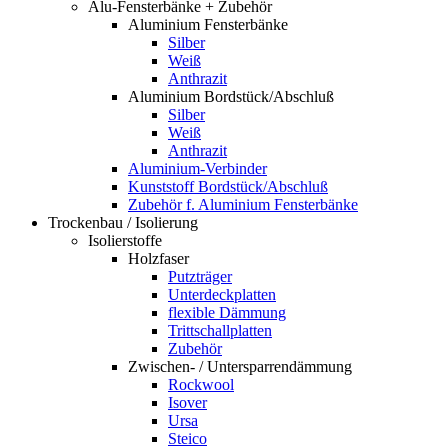
Alu-Fensterbänke + Zubehör
Aluminium Fensterbänke
Silber
Weiß
Anthrazit
Aluminium Bordstück/Abschluß
Silber
Weiß
Anthrazit
Aluminium-Verbinder
Kunststoff Bordstück/Abschluß
Zubehör f. Aluminium Fensterbänke
Trockenbau / Isolierung
Isolierstoffe
Holzfaser
Putzträger
Unterdeckplatten
flexible Dämmung
Trittschallplatten
Zubehör
Zwischen- / Untersparrendämmung
Rockwool
Isover
Ursa
Steico