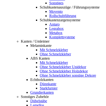
Sonstiges
Schubkastenauszüge / Führungssysteme
Movento
Rollschubführung
Schubkastenzargensysteme
Antaro
Legrabox
Metabox
Komplettsysteme
Kanten / Umleimer
Melaminkante
Mit Schmelzkleber
Ohne Schmelzkleber
ABS Kanten
Mit Schmelzkleber
Ohne Schmelzkleber Unidekor
Ohne Schmelzkleber Holzdekor
Ohne Schmelzkleber sonstige Dekore
Echtholzkanten
Dünnkante
Starkfurnier
Grundierkanten
Sonstiges Zubehör
Dübelstäbe
Lamellos