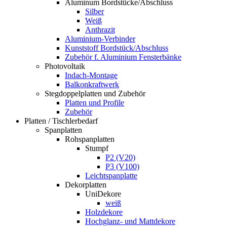
Aluminum Bordstücke/Abschluss
Silber
Weiß
Anthrazit
Aluminium-Verbinder
Kunststoff Bordstück/Abschluss
Zubehör f. Aluminium Fensterbänke
Photovoltaik
Indach-Montage
Balkonkraftwerk
Stegdoppelplatten und Zubehör
Platten und Profile
Zubehör
Platten / Tischlerbedarf
Spanplatten
Rohspanplatten
Stumpf
P2 (V20)
P3 (V100)
Leichtspanplatte
Dekorplatten
UniDekore
weiß
Holzdekore
Hochglanz- und Mattdekore