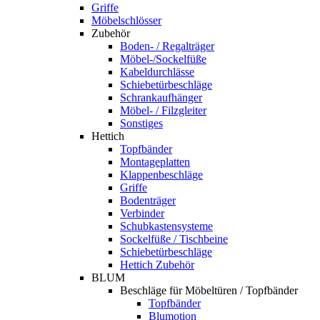
Griffe
Möbelschlösser
Zubehör
Boden- / Regalträger
Möbel-/Sockelfüße
Kabeldurchlässe
Schiebetürbeschläge
Schrankaufhänger
Möbel- / Filzgleiter
Sonstiges
Hettich
Topfbänder
Montageplatten
Klappenbeschläge
Griffe
Bodenträger
Verbinder
Schubkastensysteme
Sockelfüße / Tischbeine
Schiebetürbeschläge
Hettich Zubehör
BLUM
Beschläge für Möbeltüren / Topfbänder
Topfbänder
Blumotion