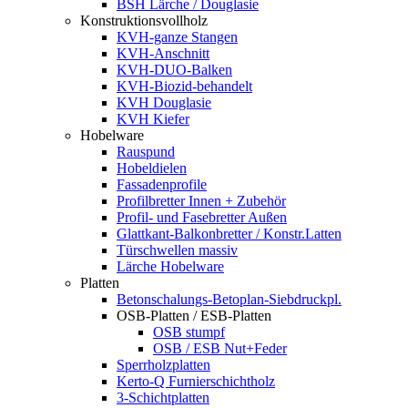
BSH Lärche / Douglasie
Konstruktionsvollholz
KVH-ganze Stangen
KVH-Anschnitt
KVH-DUO-Balken
KVH-Biozid-behandelt
KVH Douglasie
KVH Kiefer
Hobelware
Rauspund
Hobeldielen
Fassadenprofile
Profilbretter Innen + Zubehör
Profil- und Fasebretter Außen
Glattkant-Balkonbretter / Konstr.Latten
Türschwellen massiv
Lärche Hobelware
Platten
Betonschalungs-Betoplan-Siebdruckpl.
OSB-Platten / ESB-Platten
OSB stumpf
OSB / ESB Nut+Feder
Sperrholzplatten
Kerto-Q Furnierschichtholz
3-Schichtplatten