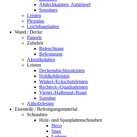
Abdeckkappen, Aststöpsel
Sonstiges
Leisten
Plexiglas
Leichtbauplatten
Wand / Decke
Paneele
Zubehör
Beleuchtung
Befestigung
Akustikplatten
Leisten
Deckenabschlussleisten
Hohlkehlleisten
Winkel-/Eckschutzleisten
Rechteck-/Quadratleisten
Viertel-/Halbrund-/Rund
Sonstige
Altholzdesign
Eisenteile / Befestigungsmaterial
Schrauben
Holz- und Spanplattenschrauben
Heco
Spax
Lederer