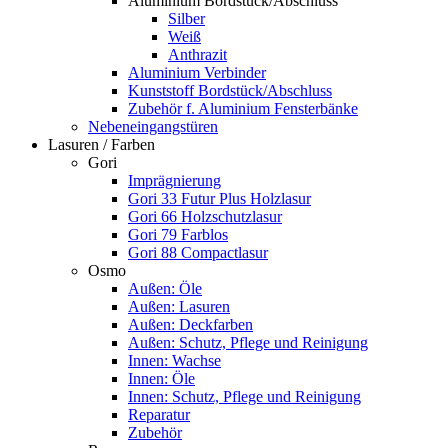
Aluminium Bordstück/Abschluss
Silber
Weiß
Anthrazit
Aluminium Verbinder
Kunststoff Bordstück/Abschluss
Zubehör f. Aluminium Fensterbänke
Nebeneingangstüren
Lasuren / Farben
Gori
Imprägnierung
Gori 33 Futur Plus Holzlasur
Gori 66 Holzschutzlasur
Gori 79 Farblos
Gori 88 Compactlasur
Osmo
Außen: Öle
Außen: Lasuren
Außen: Deckfarben
Außen: Schutz, Pflege und Reinigung
Innen: Wachse
Innen: Öle
Innen: Schutz, Pflege und Reinigung
Reparatur
Zubehör