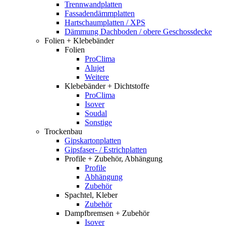
Trennwandplatten
Fassadendämmplatten
Hartschaumplatten / XPS
Dämmung Dachboden / obere Geschossdecke
Folien + Klebebänder
Folien
ProClima
Alujet
Weitere
Klebebänder + Dichtstoffe
ProClima
Isover
Soudal
Sonstige
Trockenbau
Gipskartonplatten
Gipsfaser- / Estrichplatten
Profile + Zubehör, Abhängung
Profile
Abhängung
Zubehör
Spachtel, Kleber
Zubehör
Dampfbremsen + Zubehör
Isover