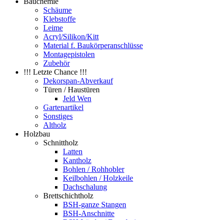
Bauchemie
Schäume
Klebstoffe
Leime
Acryl/Silikon/Kitt
Material f. Baukörperanschlüsse
Montagepistolen
Zubehör
!!! Letzte Chance !!!
Dekorspan-Abverkauf
Türen / Haustüren
Jeld Wen
Gartenartikel
Sonstiges
Altholz
Holzbau
Schnittholz
Latten
Kantholz
Bohlen / Rohhobler
Keilbohlen / Holzkeile
Dachschalung
Brettschichtholz
BSH-ganze Stangen
BSH-Anschnitte