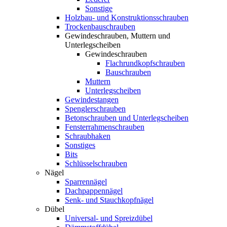
Sonstige
Holzbau- und Konstruktionsschrauben
Trockenbauschrauben
Gewindeschrauben, Muttern und
Unterlegscheiben
Gewindeschrauben
Flachrundkopfschrauben
Bauschrauben
Muttern
Unterlegscheiben
Gewindestangen
Spenglerschrauben
Betonschrauben und Unterlegscheiben
Fensterrahmenschrauben
Schraubhaken
Sonstiges
Bits
Schlüsselschrauben
Nägel
Sparrennägel
Dachpappennägel
Senk- und Stauchkopfnägel
Dübel
Universal- und Spreizdübel