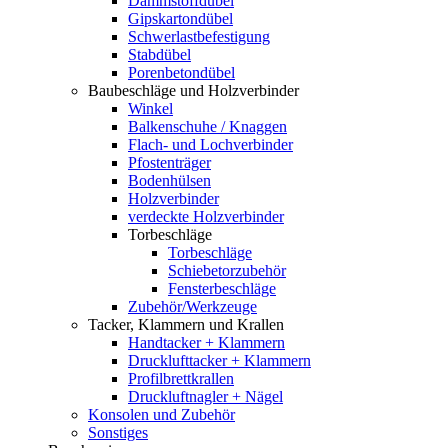
Dämmstoffdübel
Gipskartondübel
Schwerlastbefestigung
Stabdübel
Porenbetondübel
Baubeschläge und Holzverbinder
Winkel
Balkenschuhe / Knaggen
Flach- und Lochverbinder
Pfostenträger
Bodenhülsen
Holzverbinder
verdeckte Holzverbinder
Torbeschläge
Torbeschläge
Schiebetorzubehör
Fensterbeschläge
Zubehör/Werkzeuge
Tacker, Klammern und Krallen
Handtacker + Klammern
Drucklufttacker + Klammern
Profilbrettkrallen
Druckluftnagler + Nägel
Konsolen und Zubehör
Sonstiges