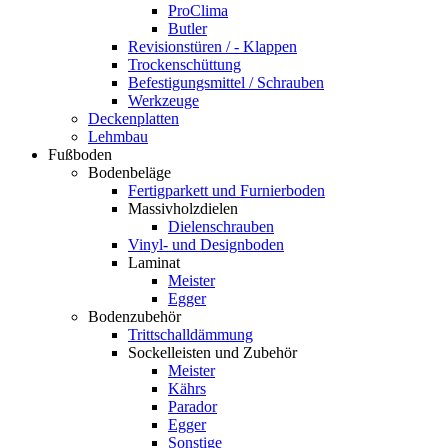
ProClima
Butler
Revisionstüren / - Klappen
Trockenschüttung
Befestigungsmittel / Schrauben
Werkzeuge
Deckenplatten
Lehmbau
Fußboden
Bodenbeläge
Fertigparkett und Furnierboden
Massivholzdielen
Dielenschrauben
Vinyl- und Designboden
Laminat
Meister
Egger
Bodenzubehör
Trittschalldämmung
Sockelleisten und Zubehör
Meister
Kährs
Parador
Egger
Sonstige