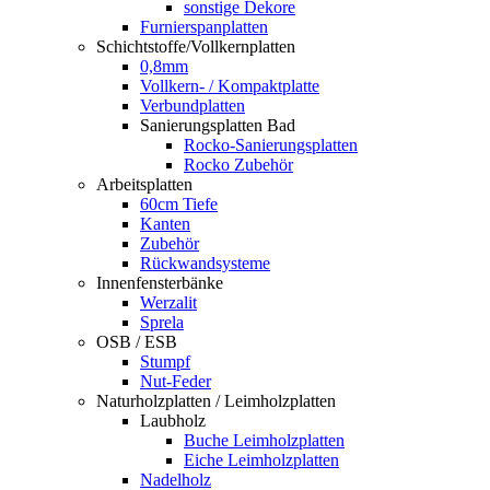
sonstige Dekore
Furnierspanplatten
Schichtstoffe/Vollkernplatten
0,8mm
Vollkern- / Kompaktplatte
Verbundplatten
Sanierungsplatten Bad
Rocko-Sanierungsplatten
Rocko Zubehör
Arbeitsplatten
60cm Tiefe
Kanten
Zubehör
Rückwandsysteme
Innenfensterbänke
Werzalit
Sprela
OSB / ESB
Stumpf
Nut-Feder
Naturholzplatten / Leimholzplatten
Laubholz
Buche Leimholzplatten
Eiche Leimholzplatten
Nadelholz