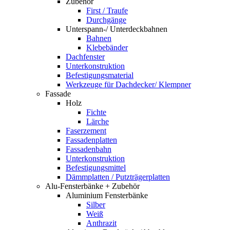
Zubehör
First / Traufe
Durchgänge
Unterspann-/ Unterdeckbahnen
Bahnen
Klebebänder
Dachfenster
Unterkonstruktion
Befestigungsmaterial
Werkzeuge für Dachdecker/ Klempner
Fassade
Holz
Fichte
Lärche
Faserzement
Fassadenplatten
Fassadenbahn
Unterkonstruktion
Befestigungsmittel
Dämmplatten / Putzträgerplatten
Alu-Fensterbänke + Zubehör
Aluminium Fensterbänke
Silber
Weiß
Anthrazit