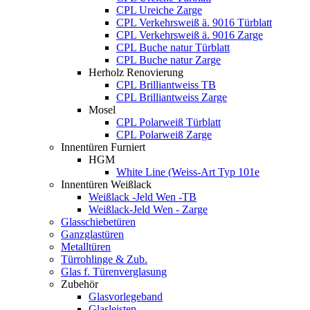
CPL Ureiche Zarge
CPL Verkehrsweiß ä. 9016 Türblatt
CPL Verkehrsweiß ä. 9016 Zarge
CPL Buche natur Türblatt
CPL Buche natur Zarge
Herholz Renovierung
CPL Brilliantweiss TB
CPL Brilliantweiss Zarge
Mosel
CPL Polarweiß Türblatt
CPL Polarweiß Zarge
Innentüren Furniert
HGM
White Line (Weiss-Art Typ 101e
Innentüren Weißlack
Weißlack -Jeld Wen -TB
Weißlack-Jeld Wen - Zarge
Glasschiebetüren
Ganzglastüren
Metalltüren
Türrohlinge & Zub.
Glas f. Türenverglasung
Zubehör
Glasvorlegeband
Glasleisten