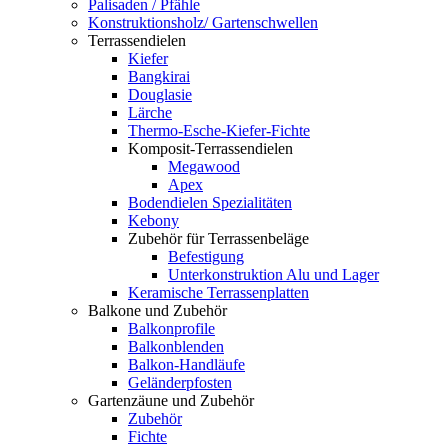
Palisaden / Pfähle
Konstruktionsholz/ Gartenschwellen
Terrassendielen
Kiefer
Bangkirai
Douglasie
Lärche
Thermo-Esche-Kiefer-Fichte
Komposit-Terrassendielen
Megawood
Apex
Bodendielen Spezialitäten
Kebony
Zubehör für Terrassenbeläge
Befestigung
Unterkonstruktion Alu und Lager
Keramische Terrassenplatten
Balkone und Zubehör
Balkonprofile
Balkonblenden
Balkon-Handläufe
Geländerpfosten
Gartenzäune und Zubehör
Zubehör
Fichte