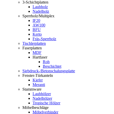
3-Schichtplatten
Laubholz
Nadelholz
Sperrholz/Multiplex
IF20
AW100
BFU
Kerto
Fräs-Sperrholz
Tischlerplatten
Faserplatten
MDF
Hartfaser
Roh
Beschichtet
Siebdruck-/Betonschalungsplatte
Fenster-Türkanteln
Kiefer
Meranti
Stammware
Laubhölzer
Nadelhölzer
Tropische Hölzer
Möbelbeschläge
Möbelverbinder