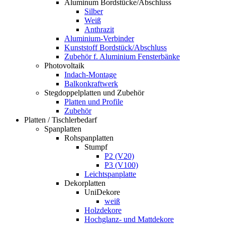
Aluminum Bordstücke/Abschluss
Silber
Weiß
Anthrazit
Aluminium-Verbinder
Kunststoff Bordstück/Abschluss
Zubehör f. Aluminium Fensterbänke
Photovoltaik
Indach-Montage
Balkonkraftwerk
Stegdoppelplatten und Zubehör
Platten und Profile
Zubehör
Platten / Tischlerbedarf
Spanplatten
Rohspanplatten
Stumpf
P2 (V20)
P3 (V100)
Leichtspanplatte
Dekorplatten
UniDekore
weiß
Holzdekore
Hochglanz- und Mattdekore