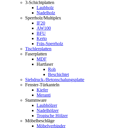
3-Schichtplatten
Laubholz
Nadelholz
Sperrholz/Multiplex
IF20
AW100
BFU
Kerto
Fräs-Sperrholz
Tischlerplatten
Faserplatten
MDF
Hartfaser
Roh
Beschichtet
Siebdruck-/Betonschalungsplatte
Fenster-Türkanteln
Kiefer
Meranti
Stammware
Laubhölzer
Nadelhölzer
Tropische Hölzer
Möbelbeschläge
Möbelverbinder