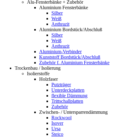
Alu-Fensterbänke + Zubehör
Aluminium Fensterbänke
Silber
Weiß
Anthrazit
Aluminium Bordstück/Abschluß
Silber
Weiß
Anthrazit
Aluminium-Verbinder
Kunststoff Bordstück/Abschluß
Zubehör f. Aluminium Fensterbänke
Trockenbau / Isolierung
Isolierstoffe
Holzfaser
Putzträger
Unterdeckplatten
flexible Dämmung
Trittschallplatten
Zubehör
Zwischen- / Untersparrendämmung
Rockwool
Isover
Ursa
Steico