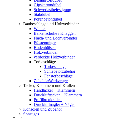
Dämmstoffdübel
Gipskartondübel
Schwerlastbefestigung
Stabdübel
Porenbetondübel
Baubeschläge und Holzverbinder
Winkel
Balkenschuhe / Knaggen
Flach- und Lochverbinder
Pfostenträger
Bodenhülsen
Holzverbinder
verdeckte Holzverbinder
Torbeschläge
Torbeschläge
Schiebetorzubehör
Fensterbeschläge
Zubehör/Werkzeuge
Tacker, Klammern und Krallen
Handtacker + Klammern
Drucklufttacker + Klammern
Profilbrettkrallen
Druckluftnagler + Nägel
Konsolen und Zubehör
Sonstiges