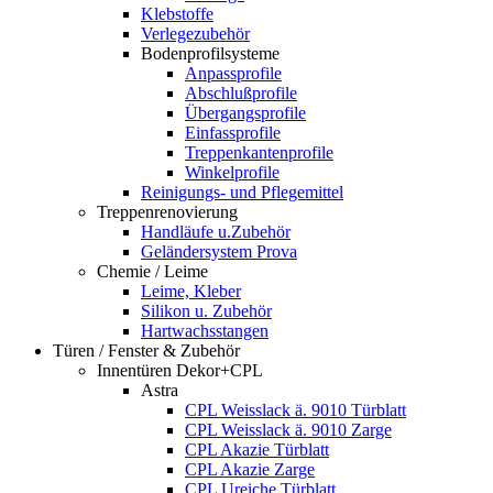
Klebstoffe
Verlegezubehör
Bodenprofilsysteme
Anpassprofile
Abschlußprofile
Übergangsprofile
Einfassprofile
Treppenkantenprofile
Winkelprofile
Reinigungs- und Pflegemittel
Treppenrenovierung
Handläufe u.Zubehör
Geländersystem Prova
Chemie / Leime
Leime, Kleber
Silikon u. Zubehör
Hartwachsstangen
Türen / Fenster & Zubehör
Innentüren Dekor+CPL
Astra
CPL Weisslack ä. 9010 Türblatt
CPL Weisslack ä. 9010 Zarge
CPL Akazie Türblatt
CPL Akazie Zarge
CPL Ureiche Türblatt