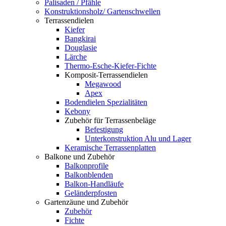
Palisaden / Pfähle
Konstruktionsholz/ Gartenschwellen
Terrassendielen
Kiefer
Bangkirai
Douglasie
Lärche
Thermo-Esche-Kiefer-Fichte
Komposit-Terrassendielen
Megawood
Apex
Bodendielen Spezialitäten
Kebony
Zubehör für Terrassenbeläge
Befestigung
Unterkonstruktion Alu und Lager
Keramische Terrassenplatten
Balkone und Zubehör
Balkonprofile
Balkonblenden
Balkon-Handläufe
Geländerpfosten
Gartenzäune und Zubehör
Zubehör
Fichte