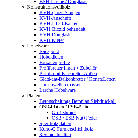
BSH Lärche / Douglasie
Konstruktionsvollholz
KVH-ganze Stangen
KVH-Anschnitt
KVH-DUO-Balken
KVH-Biozid-behandelt
KVH Douglasie
KVH Kiefer
Hobelware
Rauspund
Hobeldielen
Fassadenprofile
Profilbretter Innen + Zubehör
Profil- und Fasebretter Außen
Glattkant-Balkonbretter / Konstr.Latten
Türschwellen massiv
Lärche Hobelware
Platten
Betonschalungs-Betoplan-Siebdruckpl.
OSB-Platten / ESB-Platten
OSB stumpf
OSB / ESB Nut+Feder
Sperrholzplatten
Kerto-Q Furnierschichtholz
3-Schichtplatten