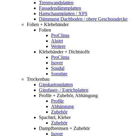
Trennwandplatten
Fassadendämmplatten
Hartschaumplatten / XPS
Dämmung Dachboden / obere Geschossdecke
Folien + Klebebänder
Folien
ProClima
Alujet
Weitere
Klebebänder + Dichtstoffe
ProClima
Isover
Soudal
Sonstige
Trockenbau
Gipskartonplatten
Gipsfaser- / Estrichplatten
Profile + Zubehör, Abhängung
Profile
Abhängung
Zubehör
Spachtel, Kleber
Zubehör
Dampfbremsen + Zubehör
Isover