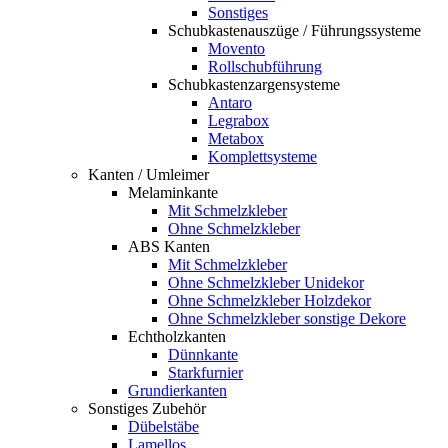
Sonstiges
Schubkastenauszüge / Führungssysteme
Movento
Rollschubführung
Schubkastenzargensysteme
Antaro
Legrabox
Metabox
Komplettsysteme
Kanten / Umleimer
Melaminkante
Mit Schmelzkleber
Ohne Schmelzkleber
ABS Kanten
Mit Schmelzkleber
Ohne Schmelzkleber Unidekor
Ohne Schmelzkleber Holzdekor
Ohne Schmelzkleber sonstige Dekore
Echtholzkanten
Dünnkante
Starkfurnier
Grundierkanten
Sonstiges Zubehör
Dübelstäbe
Lamellos