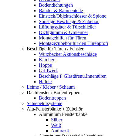
Bodendichtungen
Bänder & Rahmenteile
Einsteck/Objektschlösser & Spione
Sonstige Beschläge & Zubehör
Lüftungsgitter & Türschließer
Dichtgummi & Umleimer
Montagehilfen für Türen
Montagezubehör für den Türenprofi
Beschläge für Türen / Fenster
Wurzbacher Aktionsbeschläge
Karcher
Hoppe
Griffwerk
Beschläge f. Glastürenu.Innentüren
Häfele
Leime / Kleber / Schaum
Dachfenster / Bodentreppen
Bodentreppen
Schiebetürsysteme
Alu-Fensterbänke + Zubehör
Aluminium Fensterbänke
Silber
Weiß
Anthrazit