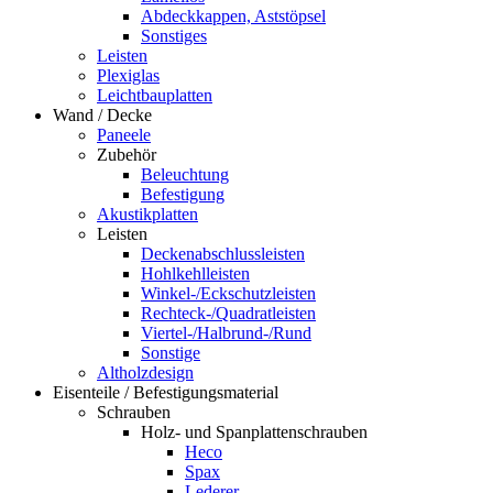
Abdeckkappen, Aststöpsel
Sonstiges
Leisten
Plexiglas
Leichtbauplatten
Wand / Decke
Paneele
Zubehör
Beleuchtung
Befestigung
Akustikplatten
Leisten
Deckenabschlussleisten
Hohlkehlleisten
Winkel-/Eckschutzleisten
Rechteck-/Quadratleisten
Viertel-/Halbrund-/Rund
Sonstige
Altholzdesign
Eisenteile / Befestigungsmaterial
Schrauben
Holz- und Spanplattenschrauben
Heco
Spax
Lederer