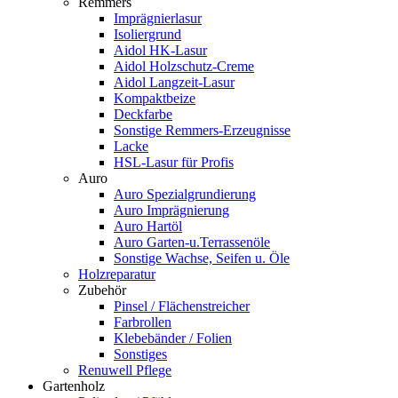
Remmers
Imprägnierlasur
Isoliergrund
Aidol HK-Lasur
Aidol Holzschutz-Creme
Aidol Langzeit-Lasur
Kompaktbeize
Deckfarbe
Sonstige Remmers-Erzeugnisse
Lacke
HSL-Lasur für Profis
Auro
Auro Spezialgrundierung
Auro Imprägnierung
Auro Hartöl
Auro Garten-u.Terrassenöle
Sonstige Wachse, Seifen u. Öle
Holzreparatur
Zubehör
Pinsel / Flächenstreicher
Farbrollen
Klebebänder / Folien
Sonstiges
Renuwell Pflege
Gartenholz