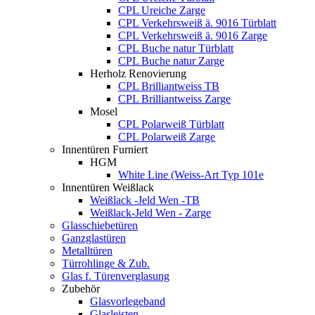
CPL Ureiche Zarge
CPL Verkehrsweiß ä. 9016 Türblatt
CPL Verkehrsweiß ä. 9016 Zarge
CPL Buche natur Türblatt
CPL Buche natur Zarge
Herholz Renovierung
CPL Brilliantweiss TB
CPL Brilliantweiss Zarge
Mosel
CPL Polarweiß Türblatt
CPL Polarweiß Zarge
Innentüren Furniert
HGM
White Line (Weiss-Art Typ 101e
Innentüren Weißlack
Weißlack -Jeld Wen -TB
Weißlack-Jeld Wen - Zarge
Glasschiebetüren
Ganzglastüren
Metalltüren
Türrohlinge & Zub.
Glas f. Türenverglasung
Zubehör
Glasvorlegeband
Glasleisten