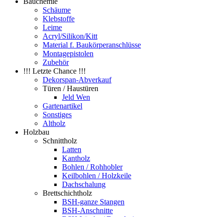
Bauchemie
Schäume
Klebstoffe
Leime
Acryl/Silikon/Kitt
Material f. Baukörperanschlüsse
Montagepistolen
Zubehör
!!! Letzte Chance !!!
Dekorspan-Abverkauf
Türen / Haustüren
Jeld Wen
Gartenartikel
Sonstiges
Altholz
Holzbau
Schnittholz
Latten
Kantholz
Bohlen / Rohhobler
Keilbohlen / Holzkeile
Dachschalung
Brettschichtholz
BSH-ganze Stangen
BSH-Anschnitte