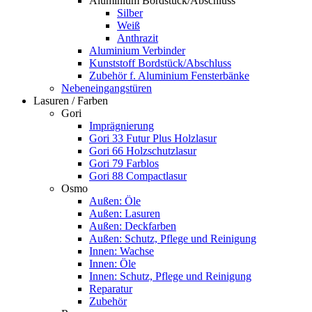
Aluminium Bordstück/Abschluss
Silber
Weiß
Anthrazit
Aluminium Verbinder
Kunststoff Bordstück/Abschluss
Zubehör f. Aluminium Fensterbänke
Nebeneingangstüren
Lasuren / Farben
Gori
Imprägnierung
Gori 33 Futur Plus Holzlasur
Gori 66 Holzschutzlasur
Gori 79 Farblos
Gori 88 Compactlasur
Osmo
Außen: Öle
Außen: Lasuren
Außen: Deckfarben
Außen: Schutz, Pflege und Reinigung
Innen: Wachse
Innen: Öle
Innen: Schutz, Pflege und Reinigung
Reparatur
Zubehör