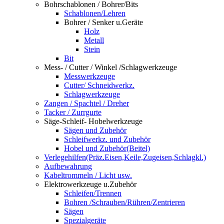
Bohrschablonen / Bohrer/Bits
Schablonen/Lehren
Bohrer / Senker u.Geräte
Holz
Metall
Stein
Bit
Mess- / Cutter / Winkel /Schlagwerkzeuge
Messwerkzeuge
Cutter/ Schneidwerkz.
Schlagwerkzeuge
Zangen / Spachtel / Dreher
Tacker / Zurrgurte
Säge-Schleif- Hobelwerkzeuge
Sägen und Zubehör
Schleifwerkz. und Zubehör
Hobel und Zubehör(Beitel)
Verlegehilfen(Präz.Eisen,Keile,Zugeisen,Schlagkl.)
Aufbewahrung
Kabeltrommeln / Licht usw.
Elektrowerkzeuge u.Zubehör
Schleifen/Trennen
Bohren /Schrauben/Rühren/Zentrieren
Sägen
Spezialgeräte