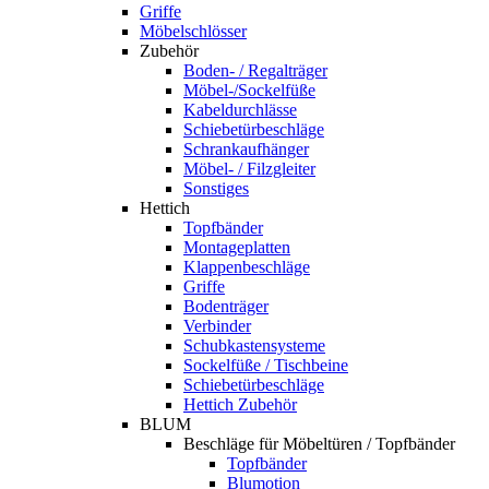
Griffe
Möbelschlösser
Zubehör
Boden- / Regalträger
Möbel-/Sockelfüße
Kabeldurchlässe
Schiebetürbeschläge
Schrankaufhänger
Möbel- / Filzgleiter
Sonstiges
Hettich
Topfbänder
Montageplatten
Klappenbeschläge
Griffe
Bodenträger
Verbinder
Schubkastensysteme
Sockelfüße / Tischbeine
Schiebetürbeschläge
Hettich Zubehör
BLUM
Beschläge für Möbeltüren / Topfbänder
Topfbänder
Blumotion