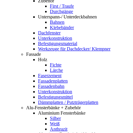
Zubehör
First / Traufe
Durchgänge
Unterspann-/ Unterdeckbahnen
Bahnen
Klebebänder
Dachfenster
Unterkonstruktion
Befestigungsmaterial
Werkzeuge für Dachdecker/ Klempner
Fassade
Holz
Fichte
Lärche
Faserzement
Fassadenplatten
Fassadenbahn
Unterkonstruktion
Befestigungsmittel
Dämmplatten / Putzträgerplatten
Alu-Fensterbänke + Zubehör
Aluminium Fensterbänke
Silber
Weiß
Anthrazit