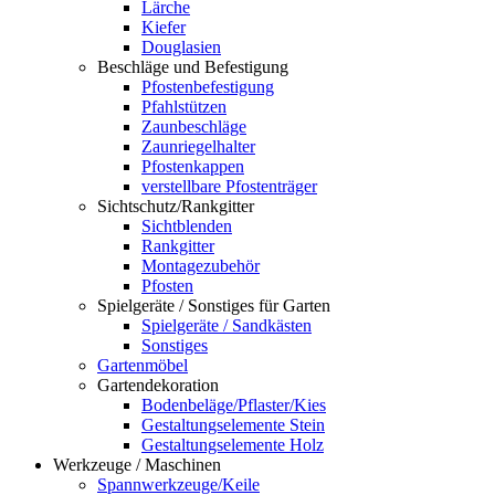
Lärche
Kiefer
Douglasien
Beschläge und Befestigung
Pfostenbefestigung
Pfahlstützen
Zaunbeschläge
Zaunriegelhalter
Pfostenkappen
verstellbare Pfostenträger
Sichtschutz/Rankgitter
Sichtblenden
Rankgitter
Montagezubehör
Pfosten
Spielgeräte / Sonstiges für Garten
Spielgeräte / Sandkästen
Sonstiges
Gartenmöbel
Gartendekoration
Bodenbeläge/Pflaster/Kies
Gestaltungselemente Stein
Gestaltungselemente Holz
Werkzeuge / Maschinen
Spannwerkzeuge/Keile