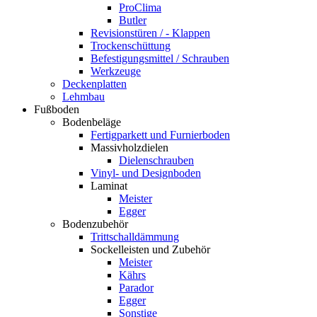
ProClima
Butler
Revisionstüren / - Klappen
Trockenschüttung
Befestigungsmittel / Schrauben
Werkzeuge
Deckenplatten
Lehmbau
Fußboden
Bodenbeläge
Fertigparkett und Furnierboden
Massivholzdielen
Dielenschrauben
Vinyl- und Designboden
Laminat
Meister
Egger
Bodenzubehör
Trittschalldämmung
Sockelleisten und Zubehör
Meister
Kährs
Parador
Egger
Sonstige