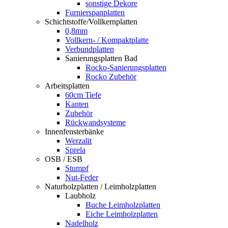
sonstige Dekore
Furnierspanplatten
Schichtstoffe/Vollkernplatten
0,8mm
Vollkern- / Kompaktplatte
Verbundplatten
Sanierungsplatten Bad
Rocko-Sanierungsplatten
Rocko Zubehör
Arbeitsplatten
60cm Tiefe
Kanten
Zubehör
Rückwandsysteme
Innenfensterbänke
Werzalit
Sprela
OSB / ESB
Stumpf
Nut-Feder
Naturholzplatten / Leimholzplatten
Laubholz
Buche Leimholzplatten
Eiche Leimholzplatten
Nadelholz