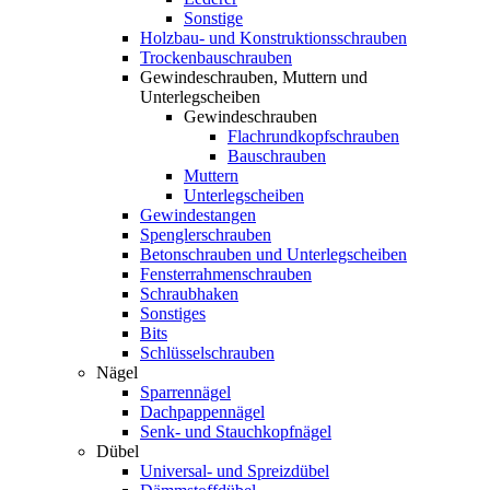
Sonstige
Holzbau- und Konstruktionsschrauben
Trockenbauschrauben
Gewindeschrauben, Muttern und
Unterlegscheiben
Gewindeschrauben
Flachrundkopfschrauben
Bauschrauben
Muttern
Unterlegscheiben
Gewindestangen
Spenglerschrauben
Betonschrauben und Unterlegscheiben
Fensterrahmenschrauben
Schraubhaken
Sonstiges
Bits
Schlüsselschrauben
Nägel
Sparrennägel
Dachpappennägel
Senk- und Stauchkopfnägel
Dübel
Universal- und Spreizdübel