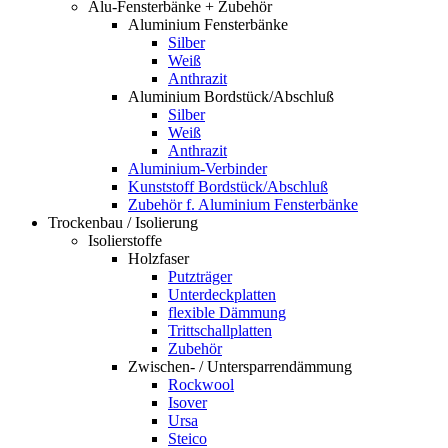
Alu-Fensterbänke + Zubehör
Aluminium Fensterbänke
Silber
Weiß
Anthrazit
Aluminium Bordstück/Abschluß
Silber
Weiß
Anthrazit
Aluminium-Verbinder
Kunststoff Bordstück/Abschluß
Zubehör f. Aluminium Fensterbänke
Trockenbau / Isolierung
Isolierstoffe
Holzfaser
Putzträger
Unterdeckplatten
flexible Dämmung
Trittschallplatten
Zubehör
Zwischen- / Untersparrendämmung
Rockwool
Isover
Ursa
Steico