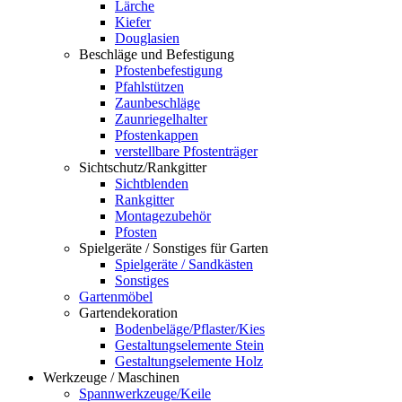
Lärche
Kiefer
Douglasien
Beschläge und Befestigung
Pfostenbefestigung
Pfahlstützen
Zaunbeschläge
Zaunriegelhalter
Pfostenkappen
verstellbare Pfostenträger
Sichtschutz/Rankgitter
Sichtblenden
Rankgitter
Montagezubehör
Pfosten
Spielgeräte / Sonstiges für Garten
Spielgeräte / Sandkästen
Sonstiges
Gartenmöbel
Gartendekoration
Bodenbeläge/Pflaster/Kies
Gestaltungselemente Stein
Gestaltungselemente Holz
Werkzeuge / Maschinen
Spannwerkzeuge/Keile