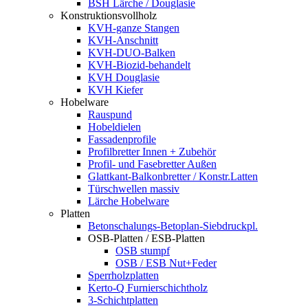
BSH Lärche / Douglasie
Konstruktionsvollholz
KVH-ganze Stangen
KVH-Anschnitt
KVH-DUO-Balken
KVH-Biozid-behandelt
KVH Douglasie
KVH Kiefer
Hobelware
Rauspund
Hobeldielen
Fassadenprofile
Profilbretter Innen + Zubehör
Profil- und Fasebretter Außen
Glattkant-Balkonbretter / Konstr.Latten
Türschwellen massiv
Lärche Hobelware
Platten
Betonschalungs-Betoplan-Siebdruckpl.
OSB-Platten / ESB-Platten
OSB stumpf
OSB / ESB Nut+Feder
Sperrholzplatten
Kerto-Q Furnierschichtholz
3-Schichtplatten