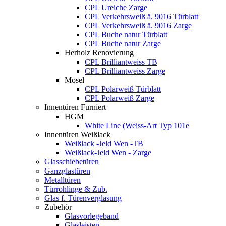
CPL Ureiche Zarge
CPL Verkehrsweiß ä. 9016 Türblatt
CPL Verkehrsweiß ä. 9016 Zarge
CPL Buche natur Türblatt
CPL Buche natur Zarge
Herholz Renovierung
CPL Brilliantweiss TB
CPL Brilliantweiss Zarge
Mosel
CPL Polarweiß Türblatt
CPL Polarweiß Zarge
Innentüren Furniert
HGM
White Line (Weiss-Art Typ 101e
Innentüren Weißlack
Weißlack -Jeld Wen -TB
Weißlack-Jeld Wen - Zarge
Glasschiebetüren
Ganzglastüren
Metalltüren
Türrohlinge & Zub.
Glas f. Türenverglasung
Zubehör
Glasvorlegeband
Glasleisten