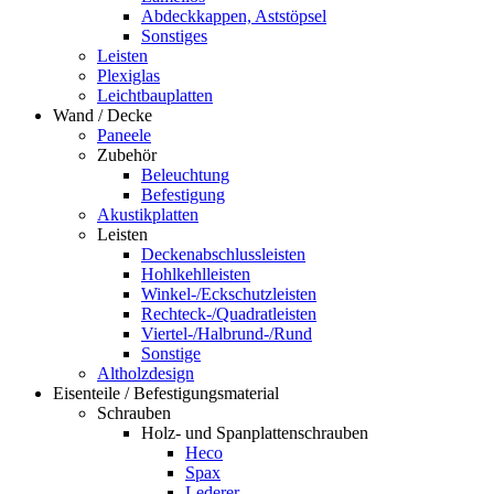
Abdeckkappen, Aststöpsel
Sonstiges
Leisten
Plexiglas
Leichtbauplatten
Wand / Decke
Paneele
Zubehör
Beleuchtung
Befestigung
Akustikplatten
Leisten
Deckenabschlussleisten
Hohlkehlleisten
Winkel-/Eckschutzleisten
Rechteck-/Quadratleisten
Viertel-/Halbrund-/Rund
Sonstige
Altholzdesign
Eisenteile / Befestigungsmaterial
Schrauben
Holz- und Spanplattenschrauben
Heco
Spax
Lederer