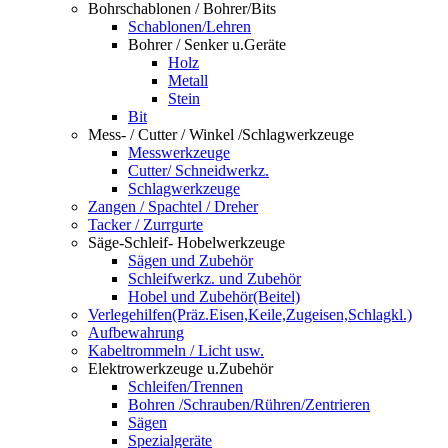
Bohrschablonen / Bohrer/Bits
Schablonen/Lehren
Bohrer / Senker u.Geräte
Holz
Metall
Stein
Bit
Mess- / Cutter / Winkel /Schlagwerkzeuge
Messwerkzeuge
Cutter/ Schneidwerkz.
Schlagwerkzeuge
Zangen / Spachtel / Dreher
Tacker / Zurrgurte
Säge-Schleif- Hobelwerkzeuge
Sägen und Zubehör
Schleifwerkz. und Zubehör
Hobel und Zubehör(Beitel)
Verlegehilfen(Präz.Eisen,Keile,Zugeisen,Schlagkl.)
Aufbewahrung
Kabeltrommeln / Licht usw.
Elektrowerkzeuge u.Zubehör
Schleifen/Trennen
Bohren /Schrauben/Rühren/Zentrieren
Sägen
Spezialgeräte