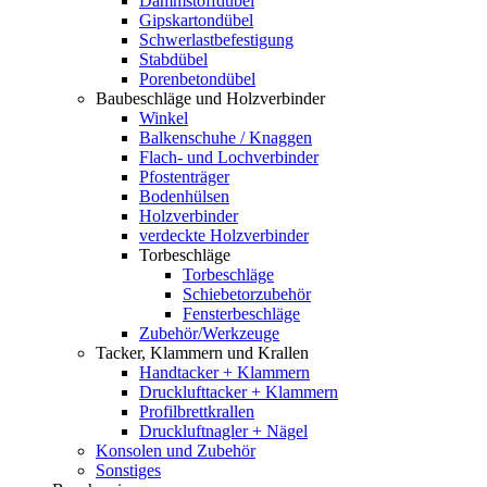
Dämmstoffdübel
Gipskartondübel
Schwerlastbefestigung
Stabdübel
Porenbetondübel
Baubeschläge und Holzverbinder
Winkel
Balkenschuhe / Knaggen
Flach- und Lochverbinder
Pfostenträger
Bodenhülsen
Holzverbinder
verdeckte Holzverbinder
Torbeschläge
Torbeschläge
Schiebetorzubehör
Fensterbeschläge
Zubehör/Werkzeuge
Tacker, Klammern und Krallen
Handtacker + Klammern
Drucklufttacker + Klammern
Profilbrettkrallen
Druckluftnagler + Nägel
Konsolen und Zubehör
Sonstiges