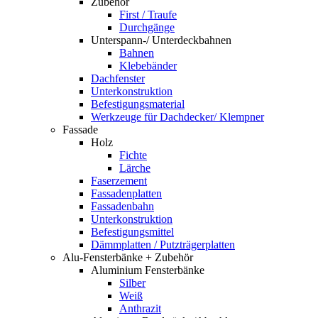
Zubehör
First / Traufe
Durchgänge
Unterspann-/ Unterdeckbahnen
Bahnen
Klebebänder
Dachfenster
Unterkonstruktion
Befestigungsmaterial
Werkzeuge für Dachdecker/ Klempner
Fassade
Holz
Fichte
Lärche
Faserzement
Fassadenplatten
Fassadenbahn
Unterkonstruktion
Befestigungsmittel
Dämmplatten / Putzträgerplatten
Alu-Fensterbänke + Zubehör
Aluminium Fensterbänke
Silber
Weiß
Anthrazit