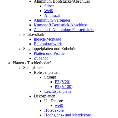
Aluminum Bordstücke/Abschluss
Silber
Weiß
Anthrazit
Aluminium-Verbinder
Kunststoff Bordstück/Abschluss
Zubehör f. Aluminium Fensterbänke
Photovoltaik
Indach-Montage
Balkonkraftwerk
Stegdoppelplatten und Zubehör
Platten und Profile
Zubehör
Platten / Tischlerbedarf
Spanplatten
Rohspanplatten
Stumpf
P2 (V20)
P3 (V100)
Leichtspanplatte
Dekorplatten
UniDekore
weiß
Holzdekore
Hochglanz- und Mattdekore