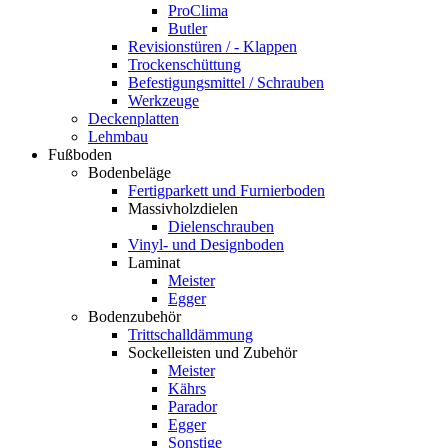
ProClima
Butler
Revisionstüren / - Klappen
Trockenschüttung
Befestigungsmittel / Schrauben
Werkzeuge
Deckenplatten
Lehmbau
Fußboden
Bodenbeläge
Fertigparkett und Furnierboden
Massivholzdielen
Dielenschrauben
Vinyl- und Designboden
Laminat
Meister
Egger
Bodenzubehör
Trittschalldämmung
Sockelleisten und Zubehör
Meister
Kährs
Parador
Egger
Sonstige