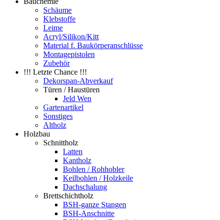
Bauchemie
Schäume
Klebstoffe
Leime
Acryl/Silikon/Kitt
Material f. Baukörperanschlüsse
Montagepistolen
Zubehör
!!! Letzte Chance !!!
Dekorspan-Abverkauf
Türen / Haustüren
Jeld Wen
Gartenartikel
Sonstiges
Altholz
Holzbau
Schnittholz
Latten
Kantholz
Bohlen / Rohhobler
Keilbohlen / Holzkeile
Dachschalung
Brettschichtholz
BSH-ganze Stangen
BSH-Anschnitte