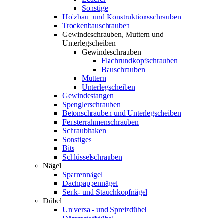
Sonstige
Holzbau- und Konstruktionsschrauben
Trockenbauschrauben
Gewindeschrauben, Muttern und
Unterlegscheiben
Gewindeschrauben
Flachrundkopfschrauben
Bauschrauben
Muttern
Unterlegscheiben
Gewindestangen
Spenglerschrauben
Betonschrauben und Unterlegscheiben
Fensterrahmenschrauben
Schraubhaken
Sonstiges
Bits
Schlüsselschrauben
Nägel
Sparrennägel
Dachpappennägel
Senk- und Stauchkopfnägel
Dübel
Universal- und Spreizdübel