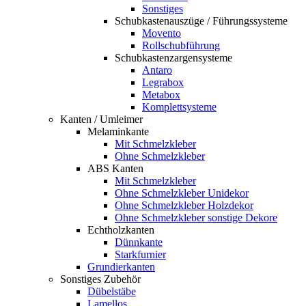
Sonstiges
Schubkastenauszüge / Führungssysteme
Movento
Rollschubführung
Schubkastenzargensysteme
Antaro
Legrabox
Metabox
Komplettsysteme
Kanten / Umleimer
Melaminkante
Mit Schmelzkleber
Ohne Schmelzkleber
ABS Kanten
Mit Schmelzkleber
Ohne Schmelzkleber Unidekor
Ohne Schmelzkleber Holzdekor
Ohne Schmelzkleber sonstige Dekore
Echtholzkanten
Dünnkante
Starkfurnier
Grundierkanten
Sonstiges Zubehör
Dübelstäbe
Lamellos