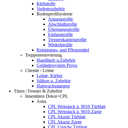
Klebstoffe
Verlegezubehör
Bodenprofilsysteme
Anpassprofile
Abschlußprofile
Übergangsprofile
Einfassprofile
Treppenkantenprofile
Winkelprofile
Reinigungs- und Pflegemittel
Treppenrenovierung
Handläufe u.Zubehör
Geländersystem Prova
Chemie / Leime
Leime, Kleber
Silikon u. Zubehör
Hartwachsstangen
Türen / Fenster & Zubehör
Innentüren Dekor+CPL
Astra
CPL Weisslack ä. 9010 Türblatt
CPL Weisslack ä. 9010 Zarge
CPL Akazie Türblatt
CPL Akazie Zarge
CPL Ureiche Türblatt