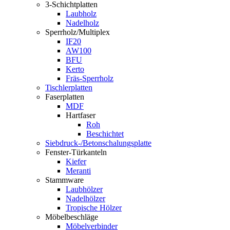
3-Schichtplatten
Laubholz
Nadelholz
Sperrholz/Multiplex
IF20
AW100
BFU
Kerto
Fräs-Sperrholz
Tischlerplatten
Faserplatten
MDF
Hartfaser
Roh
Beschichtet
Siebdruck-/Betonschalungsplatte
Fenster-Türkanteln
Kiefer
Meranti
Stammware
Laubhölzer
Nadelhölzer
Tropische Hölzer
Möbelbeschläge
Möbelverbinder