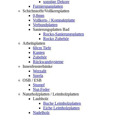
sonstige Dekore
Furnierspanplatten
Schichtstoffe/Vollkernplatten
0,8mm
Vollkern- / Kompaktplatte
Verbundplatten
Sanierungsplatten Bad
Rocko-Sanierungsplatten
Rocko Zubehör
Arbeitsplatten
60cm Tiefe
Kanten
Zubehör
Rückwandsysteme
Innenfensterbänke
Werzalit
Sprela
OSB / ESB
Stumpf
Nut-Feder
Naturholzplatten / Leimholzplatten
Laubholz
Buche Leimholzplatten
Eiche Leimholzplatten
Nadelholz