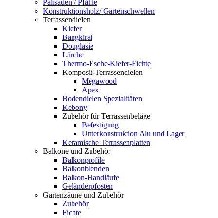
Palisaden / Pfähle
Konstruktionsholz/ Gartenschwellen
Terrassendielen
Kiefer
Bangkirai
Douglasie
Lärche
Thermo-Esche-Kiefer-Fichte
Komposit-Terrassendielen
Megawood
Apex
Bodendielen Spezialitäten
Kebony
Zubehör für Terrassenbeläge
Befestigung
Unterkonstruktion Alu und Lager
Keramische Terrassenplatten
Balkone und Zubehör
Balkonprofile
Balkonblenden
Balkon-Handläufe
Geländerpfosten
Gartenzäune und Zubehör
Zubehör
Fichte