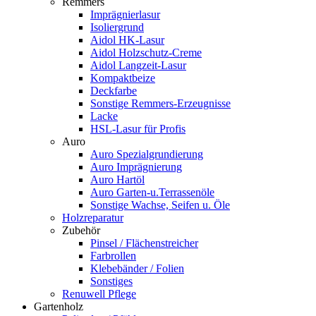
Remmers
Imprägnierlasur
Isoliergrund
Aidol HK-Lasur
Aidol Holzschutz-Creme
Aidol Langzeit-Lasur
Kompaktbeize
Deckfarbe
Sonstige Remmers-Erzeugnisse
Lacke
HSL-Lasur für Profis
Auro
Auro Spezialgrundierung
Auro Imprägnierung
Auro Hartöl
Auro Garten-u.Terrassenöle
Sonstige Wachse, Seifen u. Öle
Holzreparatur
Zubehör
Pinsel / Flächenstreicher
Farbrollen
Klebebänder / Folien
Sonstiges
Renuwell Pflege
Gartenholz