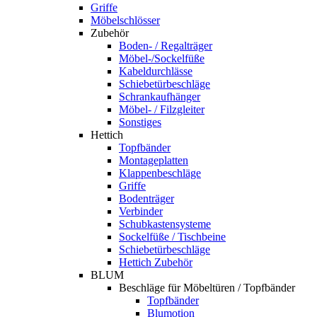
Griffe
Möbelschlösser
Zubehör
Boden- / Regalträger
Möbel-/Sockelfüße
Kabeldurchlässe
Schiebetürbeschläge
Schrankaufhänger
Möbel- / Filzgleiter
Sonstiges
Hettich
Topfbänder
Montageplatten
Klappenbeschläge
Griffe
Bodenträger
Verbinder
Schubkastensysteme
Sockelfüße / Tischbeine
Schiebetürbeschläge
Hettich Zubehör
BLUM
Beschläge für Möbeltüren / Topfbänder
Topfbänder
Blumotion