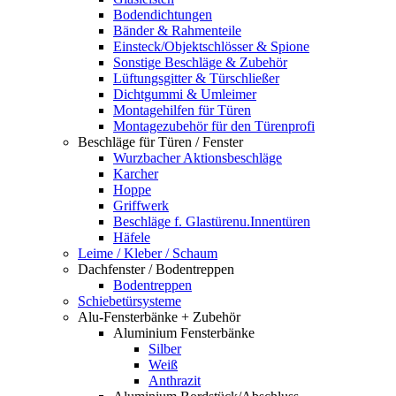
Bodendichtungen
Bänder & Rahmenteile
Einsteck/Objektschlösser & Spione
Sonstige Beschläge & Zubehör
Lüftungsgitter & Türschließer
Dichtgummi & Umleimer
Montagehilfen für Türen
Montagezubehör für den Türenprofi
Beschläge für Türen / Fenster
Wurzbacher Aktionsbeschläge
Karcher
Hoppe
Griffwerk
Beschläge f. Glastürenu.Innentüren
Häfele
Leime / Kleber / Schaum
Dachfenster / Bodentreppen
Bodentreppen
Schiebetürsysteme
Alu-Fensterbänke + Zubehör
Aluminium Fensterbänke
Silber
Weiß
Anthrazit