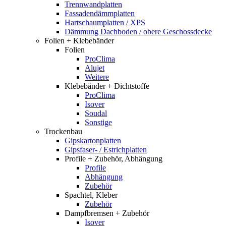
Trennwandplatten
Fassadendämmplatten
Hartschaumplatten / XPS
Dämmung Dachboden / obere Geschossdecke
Folien + Klebebänder
Folien
ProClima
Alujet
Weitere
Klebebänder + Dichtstoffe
ProClima
Isover
Soudal
Sonstige
Trockenbau
Gipskartonplatten
Gipsfaser- / Estrichplatten
Profile + Zubehör, Abhängung
Profile
Abhängung
Zubehör
Spachtel, Kleber
Zubehör
Dampfbremsen + Zubehör
Isover