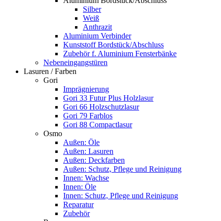
Aluminium Bordstück/Abschluss
Silber
Weiß
Anthrazit
Aluminium Verbinder
Kunststoff Bordstück/Abschluss
Zubehör f. Aluminium Fensterbänke
Nebeneingangstüren
Lasuren / Farben
Gori
Imprägnierung
Gori 33 Futur Plus Holzlasur
Gori 66 Holzschutzlasur
Gori 79 Farblos
Gori 88 Compactlasur
Osmo
Außen: Öle
Außen: Lasuren
Außen: Deckfarben
Außen: Schutz, Pflege und Reinigung
Innen: Wachse
Innen: Öle
Innen: Schutz, Pflege und Reinigung
Reparatur
Zubehör