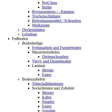
ProClima
Butler
Revisionstüren / - Klappen
Trockenschüttung
Befestigungsmittel / Schrauben
Werkzeuge
Deckenplatten
Lehmbau
Fußboden
Bodenbeläge
Fertigparkett und Furnierboden
Massivholzdielen
Dielenschrauben
Vinyl- und Designboden
Laminat
Meister
Egger
Bodenzubehör
Trittschalldämmung
Sockelleisten und Zubehör
Meister
Kährs
Parador
Egger
Sonstige