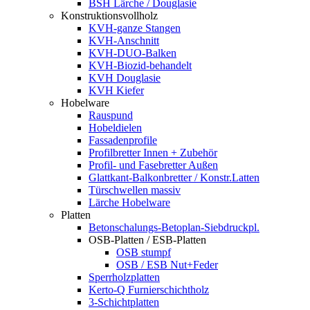
BSH Lärche / Douglasie
Konstruktionsvollholz
KVH-ganze Stangen
KVH-Anschnitt
KVH-DUO-Balken
KVH-Biozid-behandelt
KVH Douglasie
KVH Kiefer
Hobelware
Rauspund
Hobeldielen
Fassadenprofile
Profilbretter Innen + Zubehör
Profil- und Fasebretter Außen
Glattkant-Balkonbretter / Konstr.Latten
Türschwellen massiv
Lärche Hobelware
Platten
Betonschalungs-Betoplan-Siebdruckpl.
OSB-Platten / ESB-Platten
OSB stumpf
OSB / ESB Nut+Feder
Sperrholzplatten
Kerto-Q Furnierschichtholz
3-Schichtplatten