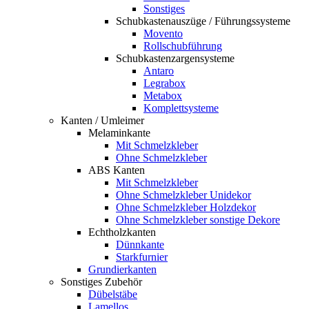
Sonstiges
Schubkastenauszüge / Führungssysteme
Movento
Rollschubführung
Schubkastenzargensysteme
Antaro
Legrabox
Metabox
Komplettsysteme
Kanten / Umleimer
Melaminkante
Mit Schmelzkleber
Ohne Schmelzkleber
ABS Kanten
Mit Schmelzkleber
Ohne Schmelzkleber Unidekor
Ohne Schmelzkleber Holzdekor
Ohne Schmelzkleber sonstige Dekore
Echtholzkanten
Dünnkante
Starkfurnier
Grundierkanten
Sonstiges Zubehör
Dübelstäbe
Lamellos