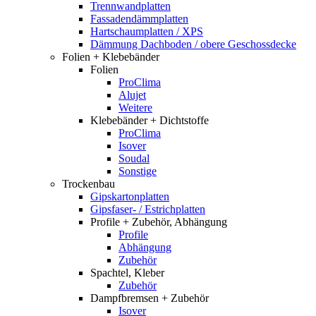
Trennwandplatten
Fassadendämmplatten
Hartschaumplatten / XPS
Dämmung Dachboden / obere Geschossdecke
Folien + Klebebänder
Folien
ProClima
Alujet
Weitere
Klebebänder + Dichtstoffe
ProClima
Isover
Soudal
Sonstige
Trockenbau
Gipskartonplatten
Gipsfaser- / Estrichplatten
Profile + Zubehör, Abhängung
Profile
Abhängung
Zubehör
Spachtel, Kleber
Zubehör
Dampfbremsen + Zubehör
Isover