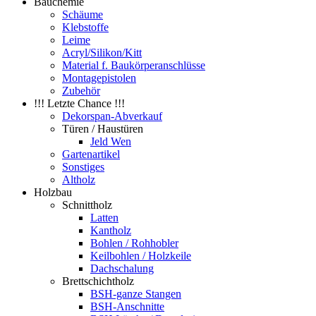
Bauchemie
Schäume
Klebstoffe
Leime
Acryl/Silikon/Kitt
Material f. Baukörperanschlüsse
Montagepistolen
Zubehör
!!! Letzte Chance !!!
Dekorspan-Abverkauf
Türen / Haustüren
Jeld Wen
Gartenartikel
Sonstiges
Altholz
Holzbau
Schnittholz
Latten
Kantholz
Bohlen / Rohhobler
Keilbohlen / Holzkeile
Dachschalung
Brettschichtholz
BSH-ganze Stangen
BSH-Anschnitte