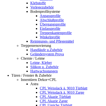
Klebstoffe
Verlegezubehör
Bodenprofilsysteme
Anpassprofile
Abschlußprofile
Übergangsprofile
Einfassprofile
Treppenkantenprofile
Winkelprofile
Reinigungs- und Pflegemittel
Treppenrenovierung
Handläufe u.Zubehör
Geländersystem Prova
Chemie / Leime
Leime, Kleber
Silikon u. Zubehör
Hartwachsstangen
Türen / Fenster & Zubehör
Innentüren Dekor+CPL
Astra
CPL Weisslack ä. 9010 Türblatt
CPL Weisslack ä. 9010 Zarge
CPL Akazie Türblatt
CPL Akazie Zarge
CPL Ureiche Türblatt