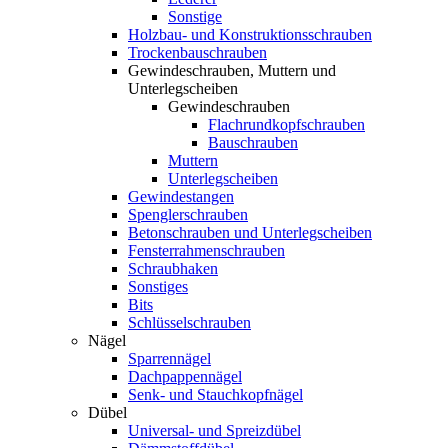
Sonstige
Holzbau- und Konstruktionsschrauben
Trockenbauschrauben
Gewindeschrauben, Muttern und
Unterlegscheiben
Gewindeschrauben
Flachrundkopfschrauben
Bauschrauben
Muttern
Unterlegscheiben
Gewindestangen
Spenglerschrauben
Betonschrauben und Unterlegscheiben
Fensterrahmenschrauben
Schraubhaken
Sonstiges
Bits
Schlüsselschrauben
Nägel
Sparrennägel
Dachpappennägel
Senk- und Stauchkopfnägel
Dübel
Universal- und Spreizdübel