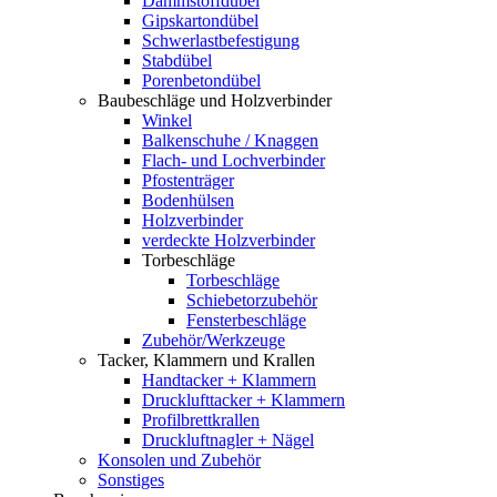
Dämmstoffdübel
Gipskartondübel
Schwerlastbefestigung
Stabdübel
Porenbetondübel
Baubeschläge und Holzverbinder
Winkel
Balkenschuhe / Knaggen
Flach- und Lochverbinder
Pfostenträger
Bodenhülsen
Holzverbinder
verdeckte Holzverbinder
Torbeschläge
Torbeschläge
Schiebetorzubehör
Fensterbeschläge
Zubehör/Werkzeuge
Tacker, Klammern und Krallen
Handtacker + Klammern
Drucklufttacker + Klammern
Profilbrettkrallen
Druckluftnagler + Nägel
Konsolen und Zubehör
Sonstiges