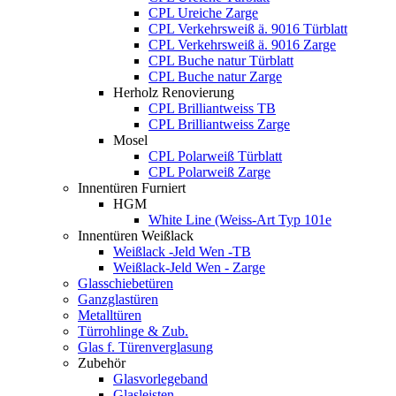
CPL Ureiche Zarge
CPL Verkehrsweiß ä. 9016 Türblatt
CPL Verkehrsweiß ä. 9016 Zarge
CPL Buche natur Türblatt
CPL Buche natur Zarge
Herholz Renovierung
CPL Brilliantweiss TB
CPL Brilliantweiss Zarge
Mosel
CPL Polarweiß Türblatt
CPL Polarweiß Zarge
Innentüren Furniert
HGM
White Line (Weiss-Art Typ 101e
Innentüren Weißlack
Weißlack -Jeld Wen -TB
Weißlack-Jeld Wen - Zarge
Glasschiebetüren
Ganzglastüren
Metalltüren
Türrohlinge & Zub.
Glas f. Türenverglasung
Zubehör
Glasvorlegeband
Glasleisten