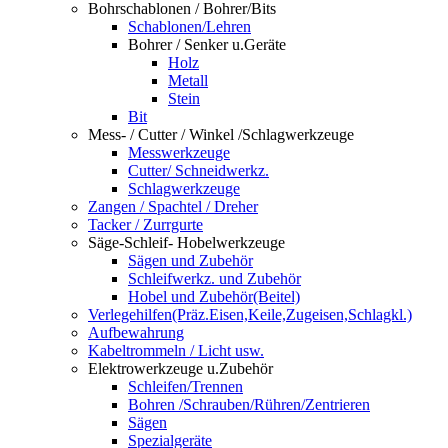
Bohrschablonen / Bohrer/Bits
Schablonen/Lehren
Bohrer / Senker u.Geräte
Holz
Metall
Stein
Bit
Mess- / Cutter / Winkel /Schlagwerkzeuge
Messwerkzeuge
Cutter/ Schneidwerkz.
Schlagwerkzeuge
Zangen / Spachtel / Dreher
Tacker / Zurrgurte
Säge-Schleif- Hobelwerkzeuge
Sägen und Zubehör
Schleifwerkz. und Zubehör
Hobel und Zubehör(Beitel)
Verlegehilfen(Präz.Eisen,Keile,Zugeisen,Schlagkl.)
Aufbewahrung
Kabeltrommeln / Licht usw.
Elektrowerkzeuge u.Zubehör
Schleifen/Trennen
Bohren /Schrauben/Rühren/Zentrieren
Sägen
Spezialgeräte