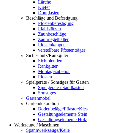
Lärche
Kiefer
Douglasien
Beschläge und Befestigung
Pfostenbefestigung
Pfahlstützen
Zaunbeschläge
Zaunriegelhalter
Pfostenkappen
verstellbare Pfostenträger
Sichtschutz/Rankgitter
Sichtblenden
Rankgitter
Montagezubehör
Pfosten
Spielgeräte / Sonstiges für Garten
Spielgeräte / Sandkästen
Sonstiges
Gartenmöbel
Gartendekoration
Bodenbeläge/Pflaster/Kies
Gestaltungselemente Stein
Gestaltungselemente Holz
Werkzeuge / Maschinen
Spannwerkzeuge/Keile