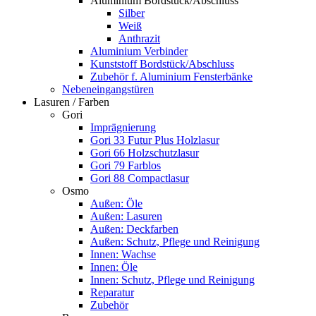
Aluminium Bordstück/Abschluss
Silber
Weiß
Anthrazit
Aluminium Verbinder
Kunststoff Bordstück/Abschluss
Zubehör f. Aluminium Fensterbänke
Nebeneingangstüren
Lasuren / Farben
Gori
Imprägnierung
Gori 33 Futur Plus Holzlasur
Gori 66 Holzschutzlasur
Gori 79 Farblos
Gori 88 Compactlasur
Osmo
Außen: Öle
Außen: Lasuren
Außen: Deckfarben
Außen: Schutz, Pflege und Reinigung
Innen: Wachse
Innen: Öle
Innen: Schutz, Pflege und Reinigung
Reparatur
Zubehör