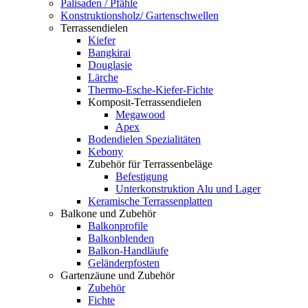
Palisaden / Pfähle
Konstruktionsholz/ Gartenschwellen
Terrassendielen
Kiefer
Bangkirai
Douglasie
Lärche
Thermo-Esche-Kiefer-Fichte
Komposit-Terrassendielen
Megawood
Apex
Bodendielen Spezialitäten
Kebony
Zubehör für Terrassenbeläge
Befestigung
Unterkonstruktion Alu und Lager
Keramische Terrassenplatten
Balkone und Zubehör
Balkonprofile
Balkonblenden
Balkon-Handläufe
Geländerpfosten
Gartenzäune und Zubehör
Zubehör
Fichte