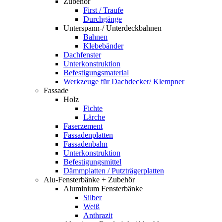
Zubehör
First / Traufe
Durchgänge
Unterspann-/ Unterdeckbahnen
Bahnen
Klebebänder
Dachfenster
Unterkonstruktion
Befestigungsmaterial
Werkzeuge für Dachdecker/ Klempner
Fassade
Holz
Fichte
Lärche
Faserzement
Fassadenplatten
Fassadenbahn
Unterkonstruktion
Befestigungsmittel
Dämmplatten / Putzträgerplatten
Alu-Fensterbänke + Zubehör
Aluminium Fensterbänke
Silber
Weiß
Anthrazit