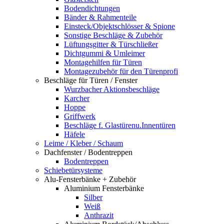
Bodendichtungen
Bänder & Rahmenteile
Einsteck/Objektschlösser & Spione
Sonstige Beschläge & Zubehör
Lüftungsgitter & Türschließer
Dichtgummi & Umleimer
Montagehilfen für Türen
Montagezubehör für den Türenprofi
Beschläge für Türen / Fenster
Wurzbacher Aktionsbeschläge
Karcher
Hoppe
Griffwerk
Beschläge f. Glastürenu.Innentüren
Häfele
Leime / Kleber / Schaum
Dachfenster / Bodentreppen
Bodentreppen
Schiebetürsysteme
Alu-Fensterbänke + Zubehör
Aluminium Fensterbänke
Silber
Weiß
Anthrazit