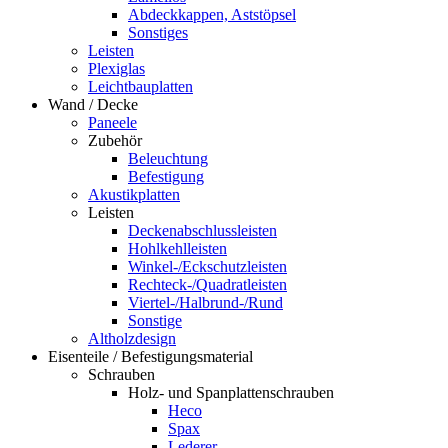
Abdeckkappen, Aststöpsel
Sonstiges
Leisten
Plexiglas
Leichtbauplatten
Wand / Decke
Paneele
Zubehör
Beleuchtung
Befestigung
Akustikplatten
Leisten
Deckenabschlussleisten
Hohlkehlleisten
Winkel-/Eckschutzleisten
Rechteck-/Quadratleisten
Viertel-/Halbrund-/Rund
Sonstige
Altholzdesign
Eisenteile / Befestigungsmaterial
Schrauben
Holz- und Spanplattenschrauben
Heco
Spax
Lederer