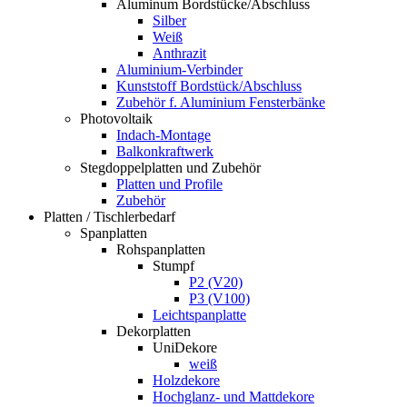
Aluminum Bordstücke/Abschluss
Silber
Weiß
Anthrazit
Aluminium-Verbinder
Kunststoff Bordstück/Abschluss
Zubehör f. Aluminium Fensterbänke
Photovoltaik
Indach-Montage
Balkonkraftwerk
Stegdoppelplatten und Zubehör
Platten und Profile
Zubehör
Platten / Tischlerbedarf
Spanplatten
Rohspanplatten
Stumpf
P2 (V20)
P3 (V100)
Leichtspanplatte
Dekorplatten
UniDekore
weiß
Holzdekore
Hochglanz- und Mattdekore