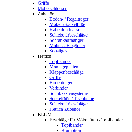
Griffe
Möbelschlösser
Zubehör
Boden- / Regalträger
Möbel-/Sockelfüße
Kabeldurchlässe
Schiebetürbeschläge
Schrankaufhänger
Möbel- / Filzgleiter
Sonstiges
Hettich
Topfbänder
Montageplatten
Klappenbeschläge
Griffe
Bodenträger
Verbinder
Schubkastensysteme
Sockelfüße / Tischbeine
Schiebetürbeschläge
Hettich Zubehör
BLUM
Beschläge für Möbeltüren / Topfbänder
Topfbänder
Blumotion