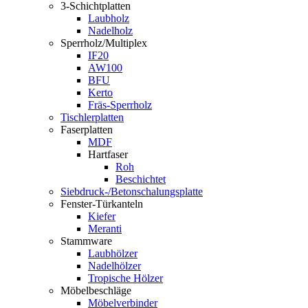
3-Schichtplatten
Laubholz
Nadelholz
Sperrholz/Multiplex
IF20
AW100
BFU
Kerto
Fräs-Sperrholz
Tischlerplatten
Faserplatten
MDF
Hartfaser
Roh
Beschichtet
Siebdruck-/Betonschalungsplatte
Fenster-Türkanteln
Kiefer
Meranti
Stammware
Laubhölzer
Nadelhölzer
Tropische Hölzer
Möbelbeschläge
Möbelverbinder