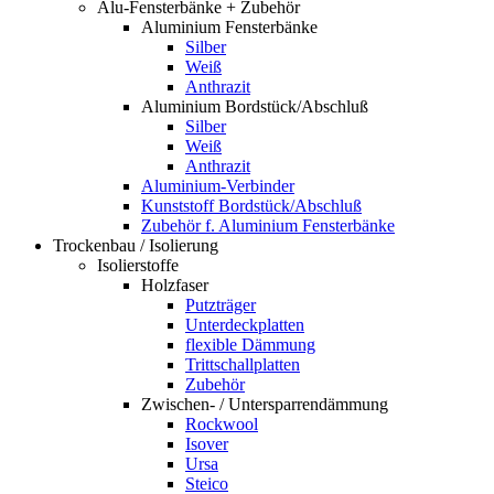
Alu-Fensterbänke + Zubehör
Aluminium Fensterbänke
Silber
Weiß
Anthrazit
Aluminium Bordstück/Abschluß
Silber
Weiß
Anthrazit
Aluminium-Verbinder
Kunststoff Bordstück/Abschluß
Zubehör f. Aluminium Fensterbänke
Trockenbau / Isolierung
Isolierstoffe
Holzfaser
Putzträger
Unterdeckplatten
flexible Dämmung
Trittschallplatten
Zubehör
Zwischen- / Untersparrendämmung
Rockwool
Isover
Ursa
Steico