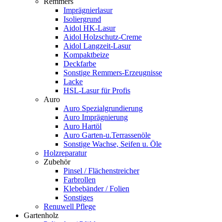
Remmers
Imprägnierlasur
Isoliergrund
Aidol HK-Lasur
Aidol Holzschutz-Creme
Aidol Langzeit-Lasur
Kompaktbeize
Deckfarbe
Sonstige Remmers-Erzeugnisse
Lacke
HSL-Lasur für Profis
Auro
Auro Spezialgrundierung
Auro Imprägnierung
Auro Hartöl
Auro Garten-u.Terrassenöle
Sonstige Wachse, Seifen u. Öle
Holzreparatur
Zubehör
Pinsel / Flächenstreicher
Farbrollen
Klebebänder / Folien
Sonstiges
Renuwell Pflege
Gartenholz