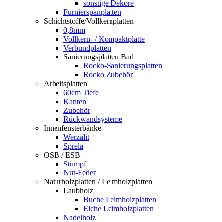
sonstige Dekore
Furnierspanplatten
Schichtstoffe/Vollkernplatten
0,8mm
Vollkern- / Kompaktplatte
Verbundplatten
Sanierungsplatten Bad
Rocko-Sanierungsplatten
Rocko Zubehör
Arbeitsplatten
60cm Tiefe
Kanten
Zubehör
Rückwandsysteme
Innenfensterbänke
Werzalit
Sprela
OSB / ESB
Stumpf
Nut-Feder
Naturholzplatten / Leimholzplatten
Laubholz
Buche Leimholzplatten
Eiche Leimholzplatten
Nadelholz