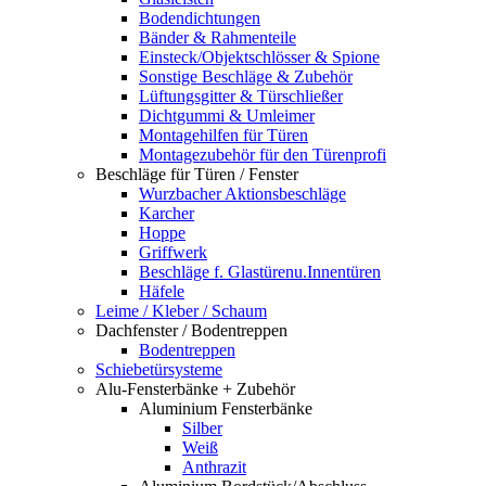
Bodendichtungen
Bänder & Rahmenteile
Einsteck/Objektschlösser & Spione
Sonstige Beschläge & Zubehör
Lüftungsgitter & Türschließer
Dichtgummi & Umleimer
Montagehilfen für Türen
Montagezubehör für den Türenprofi
Beschläge für Türen / Fenster
Wurzbacher Aktionsbeschläge
Karcher
Hoppe
Griffwerk
Beschläge f. Glastürenu.Innentüren
Häfele
Leime / Kleber / Schaum
Dachfenster / Bodentreppen
Bodentreppen
Schiebetürsysteme
Alu-Fensterbänke + Zubehör
Aluminium Fensterbänke
Silber
Weiß
Anthrazit