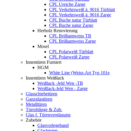
CPL Ureiche Zarge
CPL Verkehrsweiß ä. 9016 Türblatt
CPL Verkehrsweiß ä. 9016 Zarge
CPL Buche natur Türblatt
CPL Buche natur Zarge
Herholz Renovierung
CPL Brilliantweiss TB
CPL Brilliantweiss Zarge
Mosel
CPL Polarweiß Türblatt
CPL Polarweiß Zarge
Innentüren Furniert
HGM
White Line (Weiss-Art Typ 101e
Innentüren Weißlack
Weißlack -Jeld Wen -TB
Weißlack-Jeld Wen - Zarge
Glasschiebetüren
Ganzglastüren
Metalltüren
Türrohlinge & Zub.
Glas f. Türenverglasung
Zubehör
Glasvorlegeband
Glasleisten