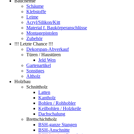
Bauchemie
Schäume
Klebstoffe
Leime
Acryl/Silikon/Kitt
Material f. Baukörperanschlüsse
Montagepistolen
Zubehör
!!! Letzte Chance !!!
Dekorspan-Abverkauf
Türen / Haustüren
Jeld Wen
Gartenartikel
Sonstiges
Altholz
Holzbau
Schnittholz
Latten
Kantholz
Bohlen / Rohhobler
Keilbohlen / Holzkeile
Dachschalung
Brettschichtholz
BSH-ganze Stangen
BSH-Anschnitte