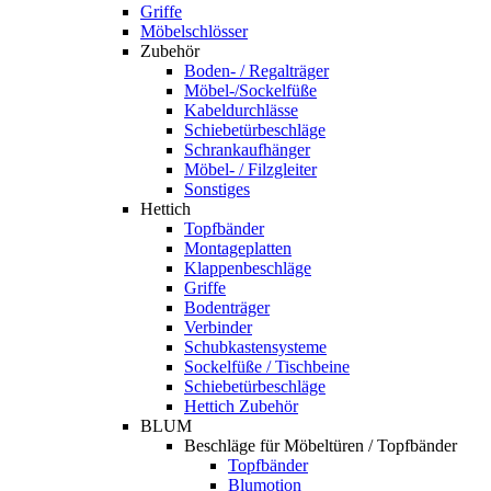
Griffe
Möbelschlösser
Zubehör
Boden- / Regalträger
Möbel-/Sockelfüße
Kabeldurchlässe
Schiebetürbeschläge
Schrankaufhänger
Möbel- / Filzgleiter
Sonstiges
Hettich
Topfbänder
Montageplatten
Klappenbeschläge
Griffe
Bodenträger
Verbinder
Schubkastensysteme
Sockelfüße / Tischbeine
Schiebetürbeschläge
Hettich Zubehör
BLUM
Beschläge für Möbeltüren / Topfbänder
Topfbänder
Blumotion