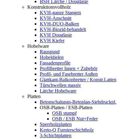
BSH Lärche / Douglasie
Konstruktionsvollholz
KVH-ganze Stangen
KVH-Anschnitt
KVH-DUO-Balken
KVH-Biozid-behandelt
KVH Douglasie
KVH Kiefer
Hobelware
Rauspund
Hobeldielen
Fassadenprofile
Profilbretter Innen + Zubehör
Profil- und Fasebretter Außen
Glattkant-Balkonbretter / Konstr.Latten
Türschwellen massiv
Lärche Hobelware
Platten
Betonschalungs-Betoplan-Siebdruckpl.
OSB-Platten / ESB-Platten
OSB stumpf
OSB / ESB Nut+Feder
Sperrholzplatten
Kerto-Q Furnierschichtholz
3-Schichtplatten