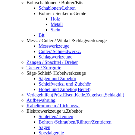
Bohrschablonen / Bohrer/Bits
Schablonen/Lehren
Bohrer / Senker u.Geräte
Holz
Metall
Stein
Bit
Mess- / Cutter / Winkel /Schlagwerkzeuge
Messwerkzeuge
Cutter/ Schneidwerkz.
Schlagwerkzeuge
Zangen / Spachtel / Dreher
Tacker / Zurrgurte
Säge-Schleif- Hobelwerkzeuge
Sägen und Zubehör
Schleifwerkz. und Zubehör
Hobel und Zubehör(Beitel)
Verlegehilfen(Präz.Eisen,Keile,Zugeisen,Schlagkl.)
Aufbewahrung
Kabeltrommeln / Licht usw.
Elektrowerkzeuge u.Zubehör
Schleifen/Trennen
Bohren /Schrauben/Rühren/Zentrieren
Sägen
Spezialgeräte