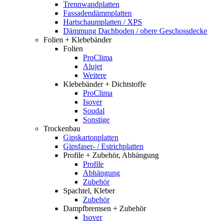
Trennwandplatten
Fassadendämmplatten
Hartschaumplatten / XPS
Dämmung Dachboden / obere Geschossdecke
Folien + Klebebänder
Folien
ProClima
Alujet
Weitere
Klebebänder + Dichtstoffe
ProClima
Isover
Soudal
Sonstige
Trockenbau
Gipskartonplatten
Gipsfaser- / Estrichplatten
Profile + Zubehör, Abhängung
Profile
Abhängung
Zubehör
Spachtel, Kleber
Zubehör
Dampfbremsen + Zubehör
Isover