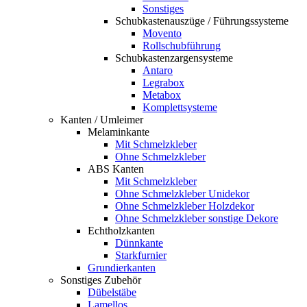
Sonstiges
Schubkastenauszüge / Führungssysteme
Movento
Rollschubführung
Schubkastenzargensysteme
Antaro
Legrabox
Metabox
Komplettsysteme
Kanten / Umleimer
Melaminkante
Mit Schmelzkleber
Ohne Schmelzkleber
ABS Kanten
Mit Schmelzkleber
Ohne Schmelzkleber Unidekor
Ohne Schmelzkleber Holzdekor
Ohne Schmelzkleber sonstige Dekore
Echtholzkanten
Dünnkante
Starkfurnier
Grundierkanten
Sonstiges Zubehör
Dübelstäbe
Lamellos