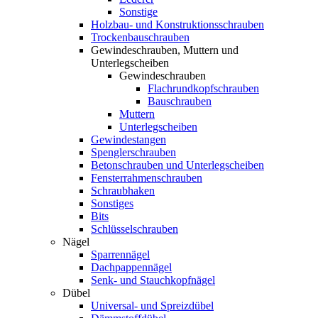
Sonstige
Holzbau- und Konstruktionsschrauben
Trockenbauschrauben
Gewindeschrauben, Muttern und
Unterlegscheiben
Gewindeschrauben
Flachrundkopfschrauben
Bauschrauben
Muttern
Unterlegscheiben
Gewindestangen
Spenglerschrauben
Betonschrauben und Unterlegscheiben
Fensterrahmenschrauben
Schraubhaken
Sonstiges
Bits
Schlüsselschrauben
Nägel
Sparrennägel
Dachpappennägel
Senk- und Stauchkopfnägel
Dübel
Universal- und Spreizdübel