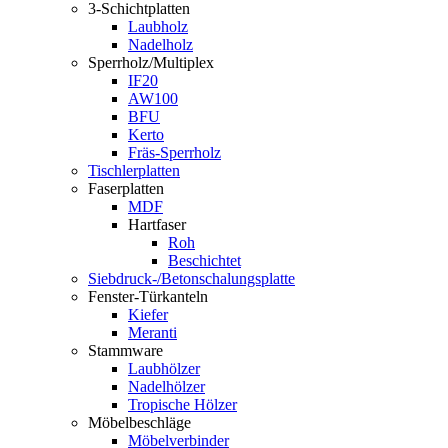
3-Schichtplatten
Laubholz
Nadelholz
Sperrholz/Multiplex
IF20
AW100
BFU
Kerto
Fräs-Sperrholz
Tischlerplatten
Faserplatten
MDF
Hartfaser
Roh
Beschichtet
Siebdruck-/Betonschalungsplatte
Fenster-Türkanteln
Kiefer
Meranti
Stammware
Laubhölzer
Nadelhölzer
Tropische Hölzer
Möbelbeschläge
Möbelverbinder