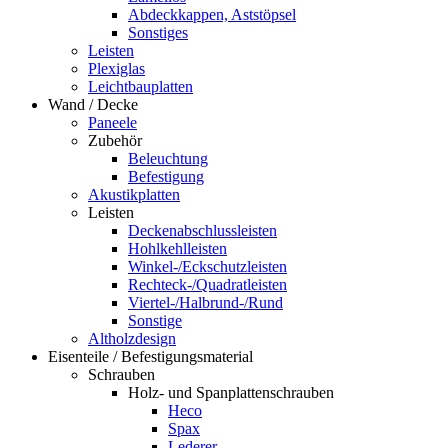
Abdeckkappen, Aststöpsel
Sonstiges
Leisten
Plexiglas
Leichtbauplatten
Wand / Decke
Paneele
Zubehör
Beleuchtung
Befestigung
Akustikplatten
Leisten
Deckenabschlussleisten
Hohlkehlleisten
Winkel-/Eckschutzleisten
Rechteck-/Quadratleisten
Viertel-/Halbrund-/Rund
Sonstige
Altholzdesign
Eisenteile / Befestigungsmaterial
Schrauben
Holz- und Spanplattenschrauben
Heco
Spax
Lederer