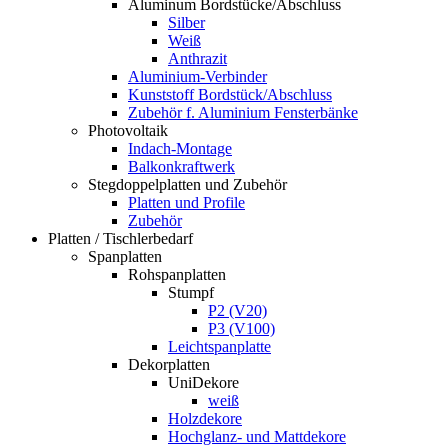
Aluminum Bordstücke/Abschluss
Silber
Weiß
Anthrazit
Aluminium-Verbinder
Kunststoff Bordstück/Abschluss
Zubehör f. Aluminium Fensterbänke
Photovoltaik
Indach-Montage
Balkonkraftwerk
Stegdoppelplatten und Zubehör
Platten und Profile
Zubehör
Platten / Tischlerbedarf
Spanplatten
Rohspanplatten
Stumpf
P2 (V20)
P3 (V100)
Leichtspanplatte
Dekorplatten
UniDekore
weiß
Holzdekore
Hochglanz- und Mattdekore