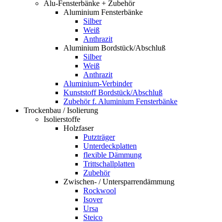
Alu-Fensterbänke + Zubehör
Aluminium Fensterbänke
Silber
Weiß
Anthrazit
Aluminium Bordstück/Abschluß
Silber
Weiß
Anthrazit
Aluminium-Verbinder
Kunststoff Bordstück/Abschluß
Zubehör f. Aluminium Fensterbänke
Trockenbau / Isolierung
Isolierstoffe
Holzfaser
Putzträger
Unterdeckplatten
flexible Dämmung
Trittschallplatten
Zubehör
Zwischen- / Untersparrendämmung
Rockwool
Isover
Ursa
Steico