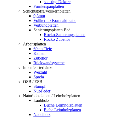
sonstige Dekore
Furnierspanplatten
Schichtstoffe/Vollkernplatten
0,8mm
Vollkern- / Kompaktplatte
Verbundplatten
Sanierungsplatten Bad
Rocko-Sanierungsplatten
Rocko Zubehör
Arbeitsplatten
60cm Tiefe
Kanten
Zubehör
Rückwandsysteme
Innenfensterbänke
Werzalit
Sprela
OSB / ESB
Stumpf
Nut-Feder
Naturholzplatten / Leimholzplatten
Laubholz
Buche Leimholzplatten
Eiche Leimholzplatten
Nadelholz