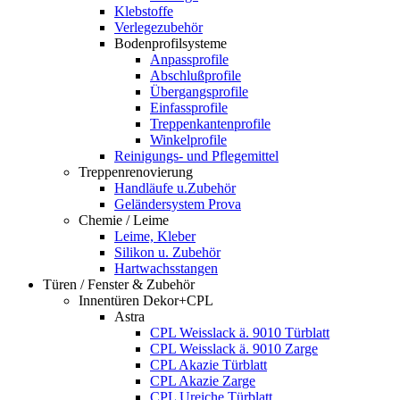
Klebstoffe
Verlegezubehör
Bodenprofilsysteme
Anpassprofile
Abschlußprofile
Übergangsprofile
Einfassprofile
Treppenkantenprofile
Winkelprofile
Reinigungs- und Pflegemittel
Treppenrenovierung
Handläufe u.Zubehör
Geländersystem Prova
Chemie / Leime
Leime, Kleber
Silikon u. Zubehör
Hartwachsstangen
Türen / Fenster & Zubehör
Innentüren Dekor+CPL
Astra
CPL Weisslack ä. 9010 Türblatt
CPL Weisslack ä. 9010 Zarge
CPL Akazie Türblatt
CPL Akazie Zarge
CPL Ureiche Türblatt