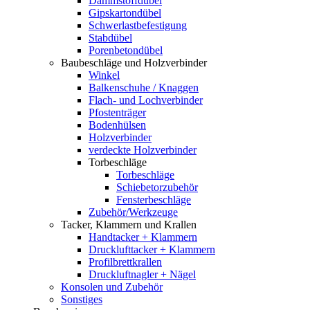
Dämmstoffdübel
Gipskartondübel
Schwerlastbefestigung
Stabdübel
Porenbetondübel
Baubeschläge und Holzverbinder
Winkel
Balkenschuhe / Knaggen
Flach- und Lochverbinder
Pfostenträger
Bodenhülsen
Holzverbinder
verdeckte Holzverbinder
Torbeschläge
Torbeschläge
Schiebetorzubehör
Fensterbeschläge
Zubehör/Werkzeuge
Tacker, Klammern und Krallen
Handtacker + Klammern
Drucklufttacker + Klammern
Profilbrettkrallen
Druckluftnagler + Nägel
Konsolen und Zubehör
Sonstiges