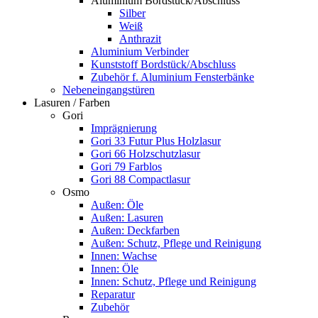
Aluminium Bordstück/Abschluss
Silber
Weiß
Anthrazit
Aluminium Verbinder
Kunststoff Bordstück/Abschluss
Zubehör f. Aluminium Fensterbänke
Nebeneingangstüren
Lasuren / Farben
Gori
Imprägnierung
Gori 33 Futur Plus Holzlasur
Gori 66 Holzschutzlasur
Gori 79 Farblos
Gori 88 Compactlasur
Osmo
Außen: Öle
Außen: Lasuren
Außen: Deckfarben
Außen: Schutz, Pflege und Reinigung
Innen: Wachse
Innen: Öle
Innen: Schutz, Pflege und Reinigung
Reparatur
Zubehör