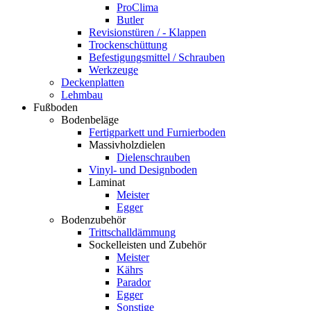
ProClima
Butler
Revisionstüren / - Klappen
Trockenschüttung
Befestigungsmittel / Schrauben
Werkzeuge
Deckenplatten
Lehmbau
Fußboden
Bodenbeläge
Fertigparkett und Furnierboden
Massivholzdielen
Dielenschrauben
Vinyl- und Designboden
Laminat
Meister
Egger
Bodenzubehör
Trittschalldämmung
Sockelleisten und Zubehör
Meister
Kährs
Parador
Egger
Sonstige