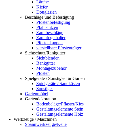
Lärche
Kiefer
Douglasien
Beschläge und Befestigung
Pfostenbefestigung
Pfahlstützen
Zaunbeschläge
Zaunriegelhalter
Pfostenkappen
verstellbare Pfostenträger
Sichtschutz/Rankgitter
Sichtblenden
Rankgitter
Montagezubehör
Pfosten
Spielgeräte / Sonstiges für Garten
Spielgeräte / Sandkästen
Sonstiges
Gartenmöbel
Gartendekoration
Bodenbeläge/Pflaster/Kies
Gestaltungselemente Stein
Gestaltungselemente Holz
Werkzeuge / Maschinen
Spannwerkzeuge/Keile