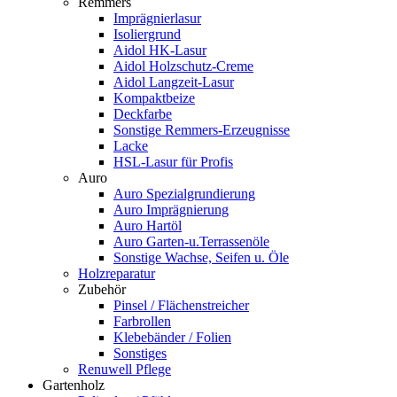
Remmers
Imprägnierlasur
Isoliergrund
Aidol HK-Lasur
Aidol Holzschutz-Creme
Aidol Langzeit-Lasur
Kompaktbeize
Deckfarbe
Sonstige Remmers-Erzeugnisse
Lacke
HSL-Lasur für Profis
Auro
Auro Spezialgrundierung
Auro Imprägnierung
Auro Hartöl
Auro Garten-u.Terrassenöle
Sonstige Wachse, Seifen u. Öle
Holzreparatur
Zubehör
Pinsel / Flächenstreicher
Farbrollen
Klebebänder / Folien
Sonstiges
Renuwell Pflege
Gartenholz