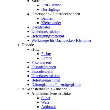
Zubehör
First / Traufe
Durchgänge
Unterspann-/ Unterdeckbahnen
Bahnen
Klebebänder
Dachfenster
Unterkonstruktion
Befestigungsmaterial
Werkzeuge für Dachdecker/ Klempner
Fassade
Holz
Fichte
Lärche
Faserzement
Fassadenplatten
Fassadenbahn
Unterkonstruktion
Befestigungsmittel
Dämmplatten / Putzträgerplatten
Alu-Fensterbänke + Zubehör
Aluminium Fensterbänke
Silber
Weiß
Anthrazit