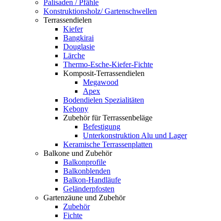
Palisaden / Pfähle
Konstruktionsholz/ Gartenschwellen
Terrassendielen
Kiefer
Bangkirai
Douglasie
Lärche
Thermo-Esche-Kiefer-Fichte
Komposit-Terrassendielen
Megawood
Apex
Bodendielen Spezialitäten
Kebony
Zubehör für Terrassenbeläge
Befestigung
Unterkonstruktion Alu und Lager
Keramische Terrassenplatten
Balkone und Zubehör
Balkonprofile
Balkonblenden
Balkon-Handläufe
Geländerpfosten
Gartenzäune und Zubehör
Zubehör
Fichte