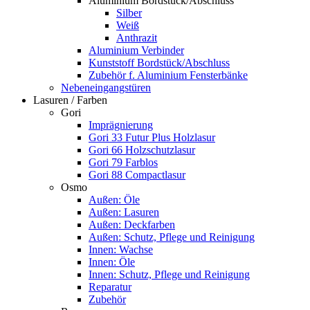
Aluminium Bordstück/Abschluss
Silber
Weiß
Anthrazit
Aluminium Verbinder
Kunststoff Bordstück/Abschluss
Zubehör f. Aluminium Fensterbänke
Nebeneingangstüren
Lasuren / Farben
Gori
Imprägnierung
Gori 33 Futur Plus Holzlasur
Gori 66 Holzschutzlasur
Gori 79 Farblos
Gori 88 Compactlasur
Osmo
Außen: Öle
Außen: Lasuren
Außen: Deckfarben
Außen: Schutz, Pflege und Reinigung
Innen: Wachse
Innen: Öle
Innen: Schutz, Pflege und Reinigung
Reparatur
Zubehör