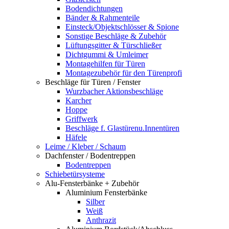
Bodendichtungen
Bänder & Rahmenteile
Einsteck/Objektschlösser & Spione
Sonstige Beschläge & Zubehör
Lüftungsgitter & Türschließer
Dichtgummi & Umleimer
Montagehilfen für Türen
Montagezubehör für den Türenprofi
Beschläge für Türen / Fenster
Wurzbacher Aktionsbeschläge
Karcher
Hoppe
Griffwerk
Beschläge f. Glastürenu.Innentüren
Häfele
Leime / Kleber / Schaum
Dachfenster / Bodentreppen
Bodentreppen
Schiebetürsysteme
Alu-Fensterbänke + Zubehör
Aluminium Fensterbänke
Silber
Weiß
Anthrazit