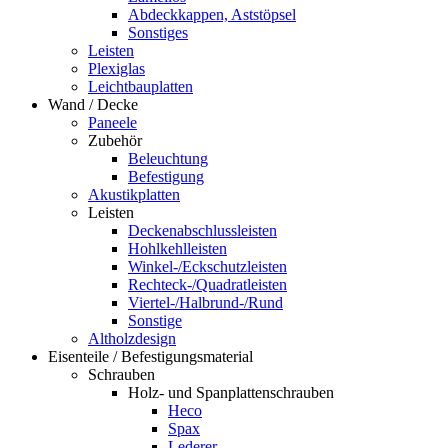
Abdeckkappen, Aststöpsel
Sonstiges
Leisten
Plexiglas
Leichtbauplatten
Wand / Decke
Paneele
Zubehör
Beleuchtung
Befestigung
Akustikplatten
Leisten
Deckenabschlussleisten
Hohlkehlleisten
Winkel-/Eckschutzleisten
Rechteck-/Quadratleisten
Viertel-/Halbrund-/Rund
Sonstige
Altholzdesign
Eisenteile / Befestigungsmaterial
Schrauben
Holz- und Spanplattenschrauben
Heco
Spax
Lederer