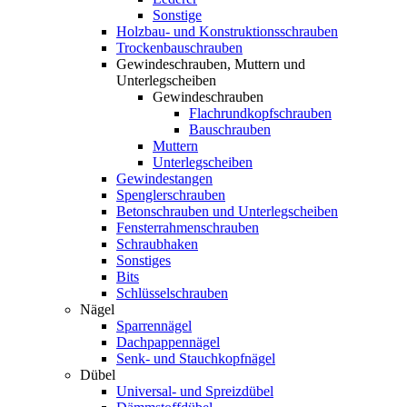
Sonstige
Holzbau- und Konstruktionsschrauben
Trockenbauschrauben
Gewindeschrauben, Muttern und
Unterlegscheiben
Gewindeschrauben
Flachrundkopfschrauben
Bauschrauben
Muttern
Unterlegscheiben
Gewindestangen
Spenglerschrauben
Betonschrauben und Unterlegscheiben
Fensterrahmenschrauben
Schraubhaken
Sonstiges
Bits
Schlüsselschrauben
Nägel
Sparrennägel
Dachpappennägel
Senk- und Stauchkopfnägel
Dübel
Universal- und Spreizdübel