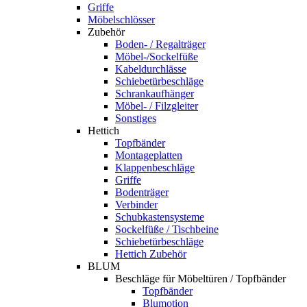
Griffe
Möbelschlösser
Zubehör
Boden- / Regalträger
Möbel-/Sockelfüße
Kabeldurchlässe
Schiebetürbeschläge
Schrankaufhänger
Möbel- / Filzgleiter
Sonstiges
Hettich
Topfbänder
Montageplatten
Klappenbeschläge
Griffe
Bodenträger
Verbinder
Schubkastensysteme
Sockelfüße / Tischbeine
Schiebetürbeschläge
Hettich Zubehör
BLUM
Beschläge für Möbeltüren / Topfbänder
Topfbänder
Blumotion