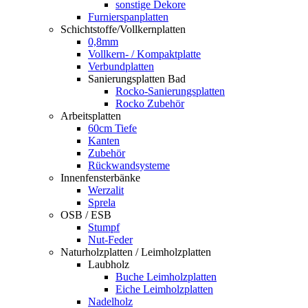
sonstige Dekore
Furnierspanplatten
Schichtstoffe/Vollkernplatten
0,8mm
Vollkern- / Kompaktplatte
Verbundplatten
Sanierungsplatten Bad
Rocko-Sanierungsplatten
Rocko Zubehör
Arbeitsplatten
60cm Tiefe
Kanten
Zubehör
Rückwandsysteme
Innenfensterbänke
Werzalit
Sprela
OSB / ESB
Stumpf
Nut-Feder
Naturholzplatten / Leimholzplatten
Laubholz
Buche Leimholzplatten
Eiche Leimholzplatten
Nadelholz