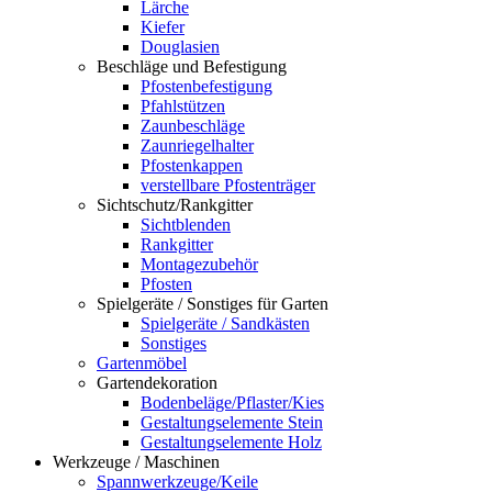
Lärche
Kiefer
Douglasien
Beschläge und Befestigung
Pfostenbefestigung
Pfahlstützen
Zaunbeschläge
Zaunriegelhalter
Pfostenkappen
verstellbare Pfostenträger
Sichtschutz/Rankgitter
Sichtblenden
Rankgitter
Montagezubehör
Pfosten
Spielgeräte / Sonstiges für Garten
Spielgeräte / Sandkästen
Sonstiges
Gartenmöbel
Gartendekoration
Bodenbeläge/Pflaster/Kies
Gestaltungselemente Stein
Gestaltungselemente Holz
Werkzeuge / Maschinen
Spannwerkzeuge/Keile