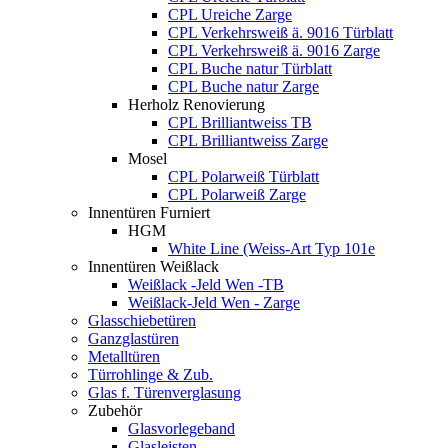
CPL Ureiche Zarge
CPL Verkehrsweiß ä. 9016 Türblatt
CPL Verkehrsweiß ä. 9016 Zarge
CPL Buche natur Türblatt
CPL Buche natur Zarge
Herholz Renovierung
CPL Brilliantweiss TB
CPL Brilliantweiss Zarge
Mosel
CPL Polarweiß Türblatt
CPL Polarweiß Zarge
Innentüren Furniert
HGM
White Line (Weiss-Art Typ 101e
Innentüren Weißlack
Weißlack -Jeld Wen -TB
Weißlack-Jeld Wen - Zarge
Glasschiebetüren
Ganzglastüren
Metalltüren
Türrohlinge & Zub.
Glas f. Türenverglasung
Zubehör
Glasvorlegeband
Glasleisten