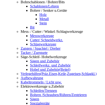
Bohrschablonen / Bohrer/Bits
Schablonen/Lehren
Bohrer / Senker u.Geräte
Holz
Metall
Stein
Bit
Mess- / Cutter / Winkel /Schlagwerkzeuge
Messwerkzeuge
Cutter/ Schneidwerkz.
Schlagwerkzeuge
Zangen / Spachtel / Dreher
Tacker / Zurrgurte
Säge-Schleif- Hobelwerkzeuge
Sägen und Zubehör
Schleifwerkz. und Zubehör
Hobel und Zubehör(Beitel)
Verlegehilfen(Präz.Eisen,Keile,Zugeisen,Schlagkl.)
Aufbewahrung
Kabeltrommeln / Licht usw.
Elektrowerkzeuge u.Zubehör
Schleifen/Trennen
Bohren /Schrauben/Rühren/Zentrieren
Sägen
Spezialgeräte