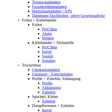
Trennwandplatten
Fassadendämmplatten
Hartschaumplatten / XPS
Dämmung Dachboden / obere Geschossdecke
Folien + Klebebänder
Folien
ProClima
Alujet
Weitere
Klebebänder + Dichtstoffe
ProClima
Isover
Soudal
Sonstige
Trockenbau
Gipskartonplatten
Gipsfaser- / Estrichplatten
Profile + Zubehör, Abhängung
Profile
Abhängung
Zubehör
Spachtel, Kleber
Zubehör
Dampfbremsen + Zubehör
Isover