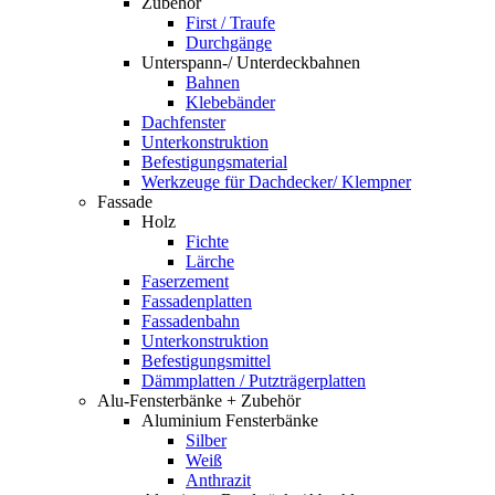
Zubehör
First / Traufe
Durchgänge
Unterspann-/ Unterdeckbahnen
Bahnen
Klebebänder
Dachfenster
Unterkonstruktion
Befestigungsmaterial
Werkzeuge für Dachdecker/ Klempner
Fassade
Holz
Fichte
Lärche
Faserzement
Fassadenplatten
Fassadenbahn
Unterkonstruktion
Befestigungsmittel
Dämmplatten / Putzträgerplatten
Alu-Fensterbänke + Zubehör
Aluminium Fensterbänke
Silber
Weiß
Anthrazit