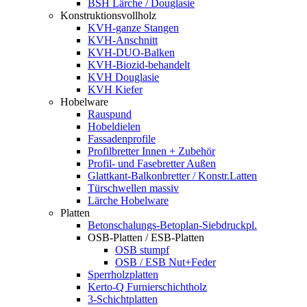
BSH Lärche / Douglasie
Konstruktionsvollholz
KVH-ganze Stangen
KVH-Anschnitt
KVH-DUO-Balken
KVH-Biozid-behandelt
KVH Douglasie
KVH Kiefer
Hobelware
Rauspund
Hobeldielen
Fassadenprofile
Profilbretter Innen + Zubehör
Profil- und Fasebretter Außen
Glattkant-Balkonbretter / Konstr.Latten
Türschwellen massiv
Lärche Hobelware
Platten
Betonschalungs-Betoplan-Siebdruckpl.
OSB-Platten / ESB-Platten
OSB stumpf
OSB / ESB Nut+Feder
Sperrholzplatten
Kerto-Q Furnierschichtholz
3-Schichtplatten