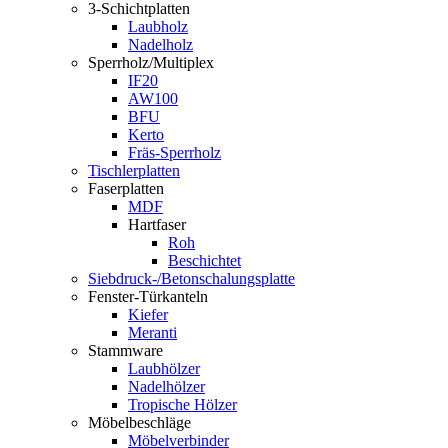
3-Schichtplatten
Laubholz
Nadelholz
Sperrholz/Multiplex
IF20
AW100
BFU
Kerto
Fräs-Sperrholz
Tischlerplatten
Faserplatten
MDF
Hartfaser
Roh
Beschichtet
Siebdruck-/Betonschalungsplatte
Fenster-Türkanteln
Kiefer
Meranti
Stammware
Laubhölzer
Nadelhölzer
Tropische Hölzer
Möbelbeschläge
Möbelverbinder