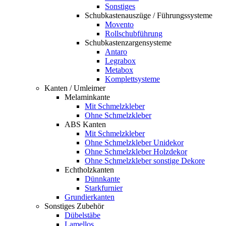
Sonstiges
Schubkastenauszüge / Führungssysteme
Movento
Rollschubführung
Schubkastenzargensysteme
Antaro
Legrabox
Metabox
Komplettsysteme
Kanten / Umleimer
Melaminkante
Mit Schmelzkleber
Ohne Schmelzkleber
ABS Kanten
Mit Schmelzkleber
Ohne Schmelzkleber Unidekor
Ohne Schmelzkleber Holzdekor
Ohne Schmelzkleber sonstige Dekore
Echtholzkanten
Dünnkante
Starkfurnier
Grundierkanten
Sonstiges Zubehör
Dübelstäbe
Lamellos