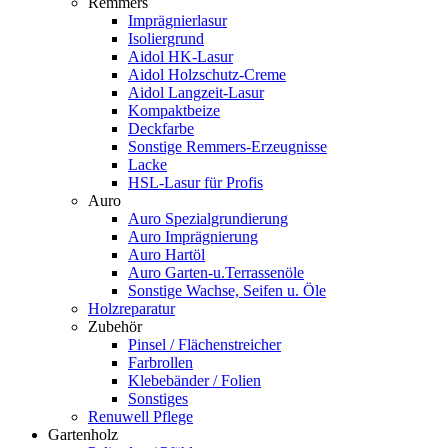
Remmers
Imprägnierlasur
Isoliergrund
Aidol HK-Lasur
Aidol Holzschutz-Creme
Aidol Langzeit-Lasur
Kompaktbeize
Deckfarbe
Sonstige Remmers-Erzeugnisse
Lacke
HSL-Lasur für Profis
Auro
Auro Spezialgrundierung
Auro Imprägnierung
Auro Hartöl
Auro Garten-u.Terrassenöle
Sonstige Wachse, Seifen u. Öle
Holzreparatur
Zubehör
Pinsel / Flächenstreicher
Farbrollen
Klebebänder / Folien
Sonstiges
Renuwell Pflege
Gartenholz