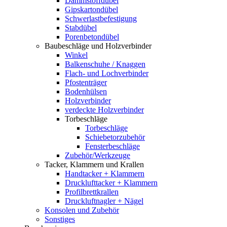
Dämmstoffdübel
Gipskartondübel
Schwerlastbefestigung
Stabdübel
Porenbetondübel
Baubeschläge und Holzverbinder
Winkel
Balkenschuhe / Knaggen
Flach- und Lochverbinder
Pfostenträger
Bodenhülsen
Holzverbinder
verdeckte Holzverbinder
Torbeschläge
Torbeschläge
Schiebetorzubehör
Fensterbeschläge
Zubehör/Werkzeuge
Tacker, Klammern und Krallen
Handtacker + Klammern
Drucklufttacker + Klammern
Profilbrettkrallen
Druckluftnagler + Nägel
Konsolen und Zubehör
Sonstiges