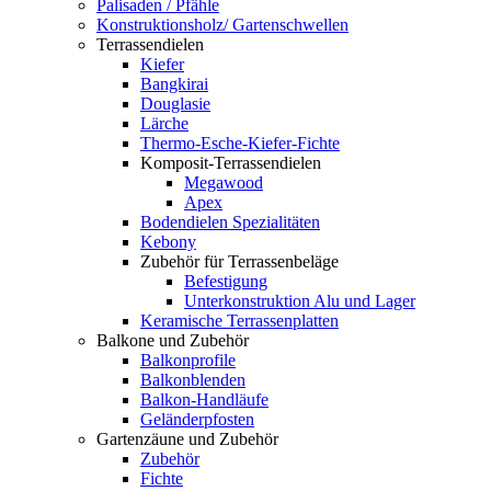
Palisaden / Pfähle
Konstruktionsholz/ Gartenschwellen
Terrassendielen
Kiefer
Bangkirai
Douglasie
Lärche
Thermo-Esche-Kiefer-Fichte
Komposit-Terrassendielen
Megawood
Apex
Bodendielen Spezialitäten
Kebony
Zubehör für Terrassenbeläge
Befestigung
Unterkonstruktion Alu und Lager
Keramische Terrassenplatten
Balkone und Zubehör
Balkonprofile
Balkonblenden
Balkon-Handläufe
Geländerpfosten
Gartenzäune und Zubehör
Zubehör
Fichte