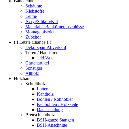
Bauchemie
Schäume
Klebstoffe
Leime
Acryl/Silikon/Kitt
Material f. Baukörperanschlüsse
Montagepistolen
Zubehör
!!! Letzte Chance !!!
Dekorspan-Abverkauf
Türen / Haustüren
Jeld Wen
Gartenartikel
Sonstiges
Altholz
Holzbau
Schnittholz
Latten
Kantholz
Bohlen / Rohhobler
Keilbohlen / Holzkeile
Dachschalung
Brettschichtholz
BSH-ganze Stangen
BSH-Anschnitte