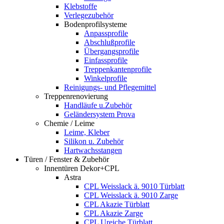
Klebstoffe
Verlegezubehör
Bodenprofilsysteme
Anpassprofile
Abschlußprofile
Übergangsprofile
Einfassprofile
Treppenkantenprofile
Winkelprofile
Reinigungs- und Pflegemittel
Treppenrenovierung
Handläufe u.Zubehör
Geländersystem Prova
Chemie / Leime
Leime, Kleber
Silikon u. Zubehör
Hartwachsstangen
Türen / Fenster & Zubehör
Innentüren Dekor+CPL
Astra
CPL Weisslack ä. 9010 Türblatt
CPL Weisslack ä. 9010 Zarge
CPL Akazie Türblatt
CPL Akazie Zarge
CPL Ureiche Türblatt