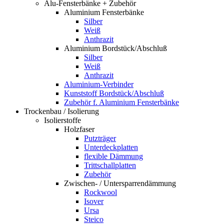
Alu-Fensterbänke + Zubehör
Aluminium Fensterbänke
Silber
Weiß
Anthrazit
Aluminium Bordstück/Abschluß
Silber
Weiß
Anthrazit
Aluminium-Verbinder
Kunststoff Bordstück/Abschluß
Zubehör f. Aluminium Fensterbänke
Trockenbau / Isolierung
Isolierstoffe
Holzfaser
Putzträger
Unterdeckplatten
flexible Dämmung
Trittschallplatten
Zubehör
Zwischen- / Untersparrendämmung
Rockwool
Isover
Ursa
Steico