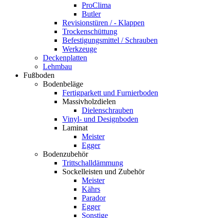
ProClima
Butler
Revisionstüren / - Klappen
Trockenschüttung
Befestigungsmittel / Schrauben
Werkzeuge
Deckenplatten
Lehmbau
Fußboden
Bodenbeläge
Fertigparkett und Furnierboden
Massivholzdielen
Dielenschrauben
Vinyl- und Designboden
Laminat
Meister
Egger
Bodenzubehör
Trittschalldämmung
Sockelleisten und Zubehör
Meister
Kährs
Parador
Egger
Sonstige