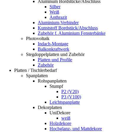
Aluminum Bordstücke/Abschluss
Silber
Weiß
Anthrazit
Aluminium-Verbinder
Kunststoff Bordstück/Abschluss
Zubehör f. Aluminium Fensterbänke
Photovoltaik
Indach-Montage
Balkonkraftwerk
Stegdoppelplatten und Zubehör
Platten und Profile
Zubehör
Platten / Tischlerbedarf
Spanplatten
Rohspanplatten
Stumpf
P2 (V20)
P3 (V100)
Leichtspanplatte
Dekorplatten
UniDekore
weiß
Holzdekore
Hochglanz- und Mattdekore