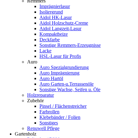
Remmers
Imprägnierlasur
Isoliergrund
Aidol HK-Lasur
Aidol Holzschutz-Creme
Aidol Langzeit-Lasur
Kompaktbeize
Deckfarbe
Sonstige Remmers-Erzeugnisse
Lacke
HSL-Lasur für Profis
Auro
Auro Spezialgrundierung
Auro Imprägnierung
Auro Hartöl
Auro Garten-u.Terrassenöle
Sonstige Wachse, Seifen u. Öle
Holzreparatur
Zubehör
Pinsel / Flächenstreicher
Farbrollen
Klebebänder / Folien
Sonstiges
Renuwell Pflege
Gartenholz