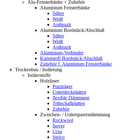
Alu-Fensterbänke + Zubehör
Aluminium Fensterbänke
Silber
Weiß
Anthrazit
Aluminium Bordstück/Abschluß
Silber
Weiß
Anthrazit
Aluminium-Verbinder
Kunststoff Bordstück/Abschluß
Zubehör f. Aluminium Fensterbänke
Trockenbau / Isolierung
Isolierstoffe
Holzfaser
Putzträger
Unterdeckplatten
flexible Dämmung
Trittschallplatten
Zubehör
Zwischen- / Untersparrendämmung
Rockwool
Isover
Ursa
Steico