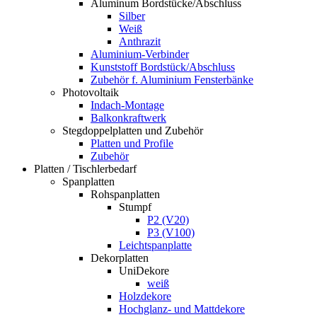
Aluminum Bordstücke/Abschluss
Silber
Weiß
Anthrazit
Aluminium-Verbinder
Kunststoff Bordstück/Abschluss
Zubehör f. Aluminium Fensterbänke
Photovoltaik
Indach-Montage
Balkonkraftwerk
Stegdoppelplatten und Zubehör
Platten und Profile
Zubehör
Platten / Tischlerbedarf
Spanplatten
Rohspanplatten
Stumpf
P2 (V20)
P3 (V100)
Leichtspanplatte
Dekorplatten
UniDekore
weiß
Holzdekore
Hochglanz- und Mattdekore