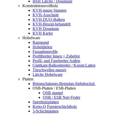
BSH Lärche / Douglasie
Konstruktionsvollholz
KVH-ganze Stangen
KVH-Anschnitt
KVH-DUO-Balken
KVH-Biozid-behandelt
KVH Douglasie
KVH Kiefer
Hobelware
Rauspund
Hobeldielen
Fassadenprofile
Profilbretter Innen + Zubehör
Profil- und Fasebretter Außen
Glattkant-Balkonbretter / Konstr.Latten
Türschwellen massiv
Lärche Hobelware
Platten
Betonschalungs-Betoplan-Siebdruckpl.
OSB-Platten / ESB-Platten
OSB stumpf
OSB / ESB Nut+Feder
Sperrholzplatten
Kerto-Q Furnierschichtholz
3-Schichtplatten