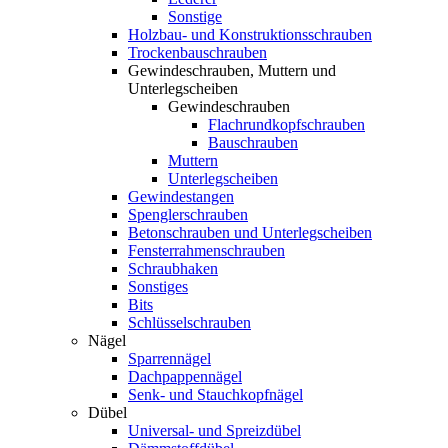
Sonstige
Holzbau- und Konstruktionsschrauben
Trockenbauschrauben
Gewindeschrauben, Muttern und
Unterlegscheiben
Gewindeschrauben
Flachrundkopfschrauben
Bauschrauben
Muttern
Unterlegscheiben
Gewindestangen
Spenglerschrauben
Betonschrauben und Unterlegscheiben
Fensterrahmenschrauben
Schraubhaken
Sonstiges
Bits
Schlüsselschrauben
Nägel
Sparrennägel
Dachpappennägel
Senk- und Stauchkopfnägel
Dübel
Universal- und Spreizdübel