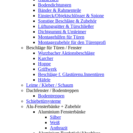
Bodendichtungen
Bänder & Rahmenteile
Einsteck/Objektschlösser & Spione
Sonstige Beschläge & Zubehör
Lüftungsgitter & Türschließer
Dichtgummi & Umleimer
Montagehilfen für Türen
Montagezubehör für den Türenprofi
Beschläge für Türen / Fenster
Wurzbacher Aktionsbeschläge
Karcher
Hoppe
Griffwerk
Beschläge f. Glastürenu.Innentüren
Häfele
Leime / Kleber / Schaum
Dachfenster / Bodentreppen
Bodentreppen
Schiebetürsysteme
Alu-Fensterbänke + Zubehör
Aluminium Fensterbänke
Silber
Weiß
Anthrazit