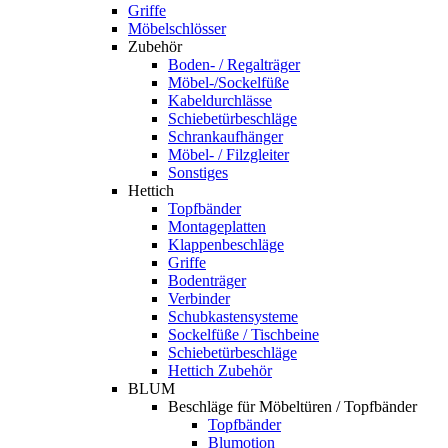
Griffe
Möbelschlösser
Zubehör
Boden- / Regalträger
Möbel-/Sockelfüße
Kabeldurchlässe
Schiebetürbeschläge
Schrankaufhänger
Möbel- / Filzgleiter
Sonstiges
Hettich
Topfbänder
Montageplatten
Klappenbeschläge
Griffe
Bodenträger
Verbinder
Schubkastensysteme
Sockelfüße / Tischbeine
Schiebetürbeschläge
Hettich Zubehör
BLUM
Beschläge für Möbeltüren / Topfbänder
Topfbänder
Blumotion