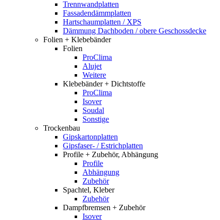
Trennwandplatten
Fassadendämmplatten
Hartschaumplatten / XPS
Dämmung Dachboden / obere Geschossdecke
Folien + Klebebänder
Folien
ProClima
Alujet
Weitere
Klebebänder + Dichtstoffe
ProClima
Isover
Soudal
Sonstige
Trockenbau
Gipskartonplatten
Gipsfaser- / Estrichplatten
Profile + Zubehör, Abhängung
Profile
Abhängung
Zubehör
Spachtel, Kleber
Zubehör
Dampfbremsen + Zubehör
Isover