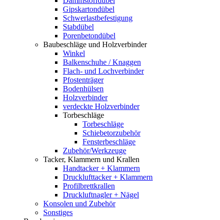
Dämmstoffdübel
Gipskartondübel
Schwerlastbefestigung
Stabdübel
Porenbetondübel
Baubeschläge und Holzverbinder
Winkel
Balkenschuhe / Knaggen
Flach- und Lochverbinder
Pfostenträger
Bodenhülsen
Holzverbinder
verdeckte Holzverbinder
Torbeschläge
Torbeschläge
Schiebetorzubehör
Fensterbeschläge
Zubehör/Werkzeuge
Tacker, Klammern und Krallen
Handtacker + Klammern
Drucklufttacker + Klammern
Profilbrettkrallen
Druckluftnagler + Nägel
Konsolen und Zubehör
Sonstiges