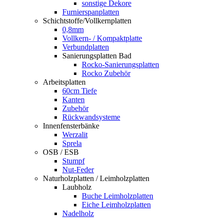
sonstige Dekore
Furnierspanplatten
Schichtstoffe/Vollkernplatten
0,8mm
Vollkern- / Kompaktplatte
Verbundplatten
Sanierungsplatten Bad
Rocko-Sanierungsplatten
Rocko Zubehör
Arbeitsplatten
60cm Tiefe
Kanten
Zubehör
Rückwandsysteme
Innenfensterbänke
Werzalit
Sprela
OSB / ESB
Stumpf
Nut-Feder
Naturholzplatten / Leimholzplatten
Laubholz
Buche Leimholzplatten
Eiche Leimholzplatten
Nadelholz