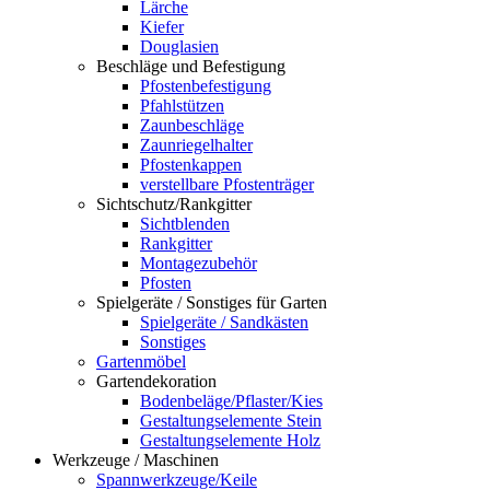
Lärche
Kiefer
Douglasien
Beschläge und Befestigung
Pfostenbefestigung
Pfahlstützen
Zaunbeschläge
Zaunriegelhalter
Pfostenkappen
verstellbare Pfostenträger
Sichtschutz/Rankgitter
Sichtblenden
Rankgitter
Montagezubehör
Pfosten
Spielgeräte / Sonstiges für Garten
Spielgeräte / Sandkästen
Sonstiges
Gartenmöbel
Gartendekoration
Bodenbeläge/Pflaster/Kies
Gestaltungselemente Stein
Gestaltungselemente Holz
Werkzeuge / Maschinen
Spannwerkzeuge/Keile