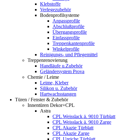
Klebstoffe
Verlegezubehör
Bodenprofilsysteme
Anpassprofile
Abschlußprofile
Übergangsprofile
Einfassprofile
Treppenkantenprofile
Winkelprofile
Reinigungs- und Pflegemittel
Treppenrenovierung
Handläufe u.Zubehör
Geländersystem Prova
Chemie / Leime
Leime, Kleber
Silikon u. Zubehör
Hartwachsstangen
Türen / Fenster & Zubehör
Innentüren Dekor+CPL
Astra
CPL Weisslack ä. 9010 Türblatt
CPL Weisslack ä. 9010 Zarge
CPL Akazie Türblatt
CPL Akazie Zarge
CPL Ureiche Türblatt