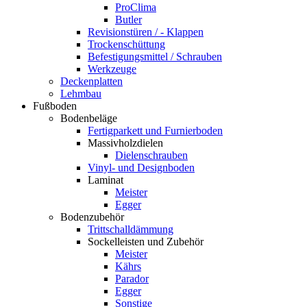
ProClima
Butler
Revisionstüren / - Klappen
Trockenschüttung
Befestigungsmittel / Schrauben
Werkzeuge
Deckenplatten
Lehmbau
Fußboden
Bodenbeläge
Fertigparkett und Furnierboden
Massivholzdielen
Dielenschrauben
Vinyl- und Designboden
Laminat
Meister
Egger
Bodenzubehör
Trittschalldämmung
Sockelleisten und Zubehör
Meister
Kährs
Parador
Egger
Sonstige