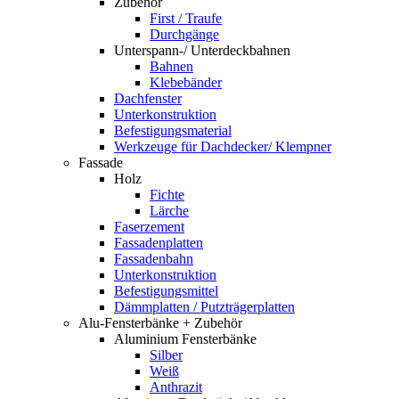
Zubehör
First / Traufe
Durchgänge
Unterspann-/ Unterdeckbahnen
Bahnen
Klebebänder
Dachfenster
Unterkonstruktion
Befestigungsmaterial
Werkzeuge für Dachdecker/ Klempner
Fassade
Holz
Fichte
Lärche
Faserzement
Fassadenplatten
Fassadenbahn
Unterkonstruktion
Befestigungsmittel
Dämmplatten / Putzträgerplatten
Alu-Fensterbänke + Zubehör
Aluminium Fensterbänke
Silber
Weiß
Anthrazit