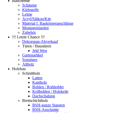
Bauchemie
Schäume
Klebstoffe
Leime
Acryl/Silikon/Kitt
Material f. Baukörperanschlüsse
Montagepistolen
Zubehör
!!! Letzte Chance !!!
Dekorspan-Abverkauf
Türen / Haustüren
Jeld Wen
Gartenartikel
Sonstiges
Altholz
Holzbau
Schnittholz
Latten
Kantholz
Bohlen / Rohhobler
Keilbohlen / Holzkeile
Dachschalung
Brettschichtholz
BSH-ganze Stangen
BSH-Anschnitte