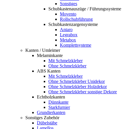
Sonstiges
Schubkastenauszüge / Führungssysteme
Movento
Rollschubführung
Schubkastenzargensysteme
Antaro
Legrabox
Metabox
Komplettsysteme
Kanten / Umleimer
Melaminkante
Mit Schmelzkleber
Ohne Schmelzkleber
ABS Kanten
Mit Schmelzkleber
Ohne Schmelzkleber Unidekor
Ohne Schmelzkleber Holzdekor
Ohne Schmelzkleber sonstige Dekore
Echtholzkanten
Dünnkante
Starkfurnier
Grundierkanten
Sonstiges Zubehör
Dübelstäbe
Lamellos