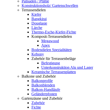
Palisaden / Pfähle
Konstruktionsholz/ Gartenschwellen
Terrassendielen
Kiefer
Bangkirai
Douglasie
Lärche
Thermo-Esche-Kiefer-Fichte
Komposit-Terrassendielen
Megawood
Apex
Bodendielen Spezialitäten
Kebony
Zubehör für Terrassenbeläge
Befestigung
Unterkonstruktion Alu und Lager
Keramische Terrassenplatten
Balkone und Zubehör
Balkonprofile
Balkonblenden
Balkon-Handläufe
Geländerpfosten
Gartenzäune und Zubehör
Zubehör
Fichte