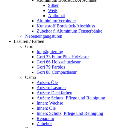
Aluminium Bordstück/Abschluss
Silber
Weiß
Anthrazit
Aluminium Verbinder
Kunststoff Bordstück/Abschluss
Zubehör f. Aluminium Fensterbänke
Nebeneingangstüren
Lasuren / Farben
Gori
Imprägnierung
Gori 33 Futur Plus Holzlasur
Gori 66 Holzschutzlasur
Gori 79 Farblos
Gori 88 Compactlasur
Osmo
Außen: Öle
Außen: Lasuren
Außen: Deckfarben
Außen: Schutz, Pflege und Reinigung
Innen: Wachse
Innen: Öle
Innen: Schutz, Pflege und Reinigung
Reparatur
Zubehör