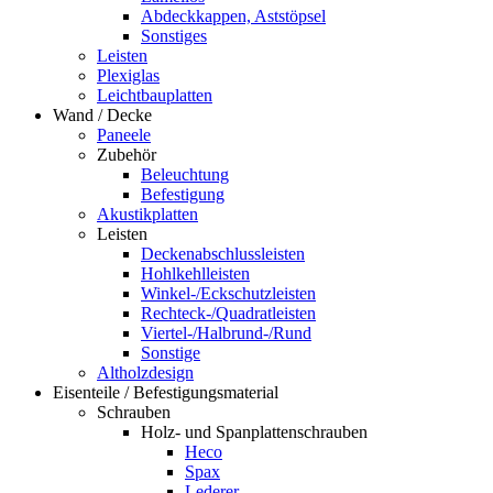
Abdeckkappen, Aststöpsel
Sonstiges
Leisten
Plexiglas
Leichtbauplatten
Wand / Decke
Paneele
Zubehör
Beleuchtung
Befestigung
Akustikplatten
Leisten
Deckenabschlussleisten
Hohlkehlleisten
Winkel-/Eckschutzleisten
Rechteck-/Quadratleisten
Viertel-/Halbrund-/Rund
Sonstige
Altholzdesign
Eisenteile / Befestigungsmaterial
Schrauben
Holz- und Spanplattenschrauben
Heco
Spax
Lederer