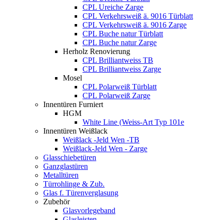
CPL Ureiche Zarge
CPL Verkehrsweiß ä. 9016 Türblatt
CPL Verkehrsweiß ä. 9016 Zarge
CPL Buche natur Türblatt
CPL Buche natur Zarge
Herholz Renovierung
CPL Brilliantweiss TB
CPL Brilliantweiss Zarge
Mosel
CPL Polarweiß Türblatt
CPL Polarweiß Zarge
Innentüren Furniert
HGM
White Line (Weiss-Art Typ 101e
Innentüren Weißlack
Weißlack -Jeld Wen -TB
Weißlack-Jeld Wen - Zarge
Glasschiebetüren
Ganzglastüren
Metalltüren
Türrohlinge & Zub.
Glas f. Türenverglasung
Zubehör
Glasvorlegeband
Glasleisten