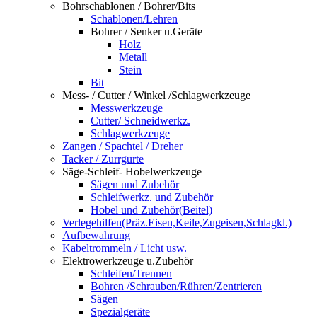
Bohrschablonen / Bohrer/Bits
Schablonen/Lehren
Bohrer / Senker u.Geräte
Holz
Metall
Stein
Bit
Mess- / Cutter / Winkel /Schlagwerkzeuge
Messwerkzeuge
Cutter/ Schneidwerkz.
Schlagwerkzeuge
Zangen / Spachtel / Dreher
Tacker / Zurrgurte
Säge-Schleif- Hobelwerkzeuge
Sägen und Zubehör
Schleifwerkz. und Zubehör
Hobel und Zubehör(Beitel)
Verlegehilfen(Präz.Eisen,Keile,Zugeisen,Schlagkl.)
Aufbewahrung
Kabeltrommeln / Licht usw.
Elektrowerkzeuge u.Zubehör
Schleifen/Trennen
Bohren /Schrauben/Rühren/Zentrieren
Sägen
Spezialgeräte