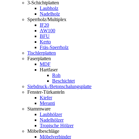
3-Schichtplatten
Laubholz
Nadelholz
Sperrholz/Multiplex
IF20
AW100
BFU
Kerto
Fräs-Sperrholz
Tischlerplatten
Faserplatten
MDF
Hartfaser
Roh
Beschichtet
Siebdruck-/Betonschalungsplatte
Fenster-Türkanteln
Kiefer
Meranti
Stammware
Laubhölzer
Nadelhölzer
Tropische Hölzer
Möbelbeschläge
Möbelverbinder