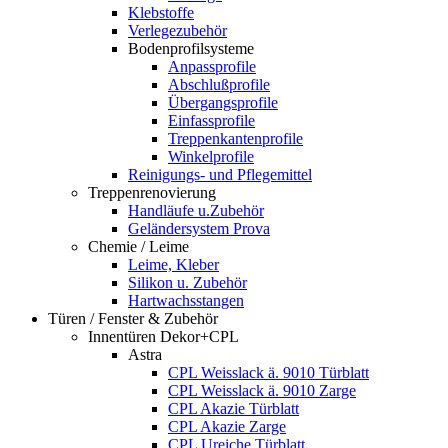
Klebstoffe
Verlegezubehör
Bodenprofilsysteme
Anpassprofile
Abschlußprofile
Übergangsprofile
Einfassprofile
Treppenkantenprofile
Winkelprofile
Reinigungs- und Pflegemittel
Treppenrenovierung
Handläufe u.Zubehör
Geländersystem Prova
Chemie / Leime
Leime, Kleber
Silikon u. Zubehör
Hartwachsstangen
Türen / Fenster & Zubehör
Innentüren Dekor+CPL
Astra
CPL Weisslack ä. 9010 Türblatt
CPL Weisslack ä. 9010 Zarge
CPL Akazie Türblatt
CPL Akazie Zarge
CPL Ureiche Türblatt