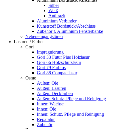
Aluminium Bordstück/Abschluss
Silber
Weiß
Anthrazit
Aluminium Verbinder
Kunststoff Bordstück/Abschluss
Zubehör f. Aluminium Fensterbänke
Nebeneingangstüren
Lasuren / Farben
Gori
Imprägnierung
Gori 33 Futur Plus Holzlasur
Gori 66 Holzschutzlasur
Gori 79 Farblos
Gori 88 Compactlasur
Osmo
Außen: Öle
Außen: Lasuren
Außen: Deckfarben
Außen: Schutz, Pflege und Reinigung
Innen: Wachse
Innen: Öle
Innen: Schutz, Pflege und Reinigung
Reparatur
Zubehör