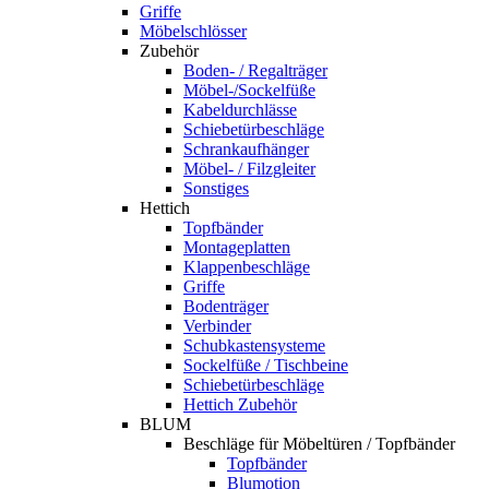
Griffe
Möbelschlösser
Zubehör
Boden- / Regalträger
Möbel-/Sockelfüße
Kabeldurchlässe
Schiebetürbeschläge
Schrankaufhänger
Möbel- / Filzgleiter
Sonstiges
Hettich
Topfbänder
Montageplatten
Klappenbeschläge
Griffe
Bodenträger
Verbinder
Schubkastensysteme
Sockelfüße / Tischbeine
Schiebetürbeschläge
Hettich Zubehör
BLUM
Beschläge für Möbeltüren / Topfbänder
Topfbänder
Blumotion