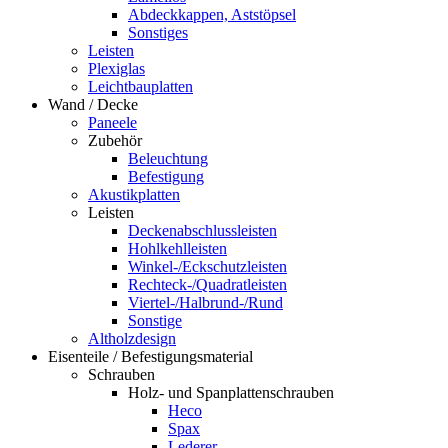
Abdeckkappen, Aststöpsel
Sonstiges
Leisten
Plexiglas
Leichtbauplatten
Wand / Decke
Paneele
Zubehör
Beleuchtung
Befestigung
Akustikplatten
Leisten
Deckenabschlussleisten
Hohlkehlleisten
Winkel-/Eckschutzleisten
Rechteck-/Quadratleisten
Viertel-/Halbrund-/Rund
Sonstige
Altholzdesign
Eisenteile / Befestigungsmaterial
Schrauben
Holz- und Spanplattenschrauben
Heco
Spax
Lederer