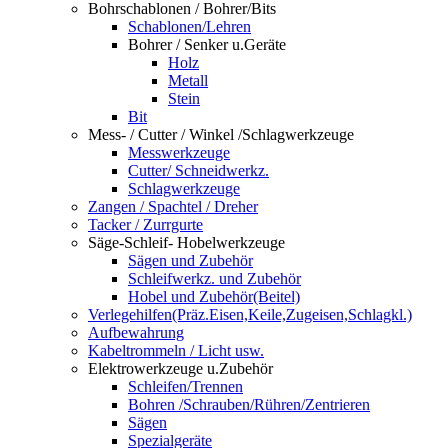
Bohrschablonen / Bohrer/Bits
Schablonen/Lehren
Bohrer / Senker u.Geräte
Holz
Metall
Stein
Bit
Mess- / Cutter / Winkel /Schlagwerkzeuge
Messwerkzeuge
Cutter/ Schneidwerkz.
Schlagwerkzeuge
Zangen / Spachtel / Dreher
Tacker / Zurrgurte
Säge-Schleif- Hobelwerkzeuge
Sägen und Zubehör
Schleifwerkz. und Zubehör
Hobel und Zubehör(Beitel)
Verlegehilfen(Präz.Eisen,Keile,Zugeisen,Schlagkl.)
Aufbewahrung
Kabeltrommeln / Licht usw.
Elektrowerkzeuge u.Zubehör
Schleifen/Trennen
Bohren /Schrauben/Rühren/Zentrieren
Sägen
Spezialgeräte