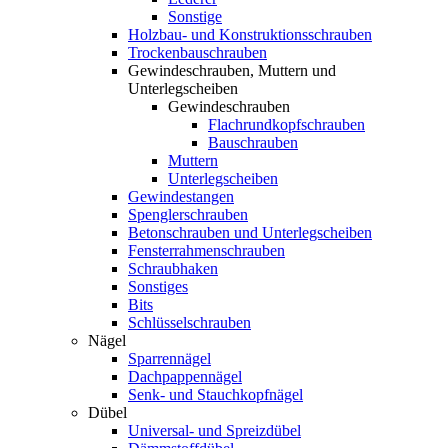
Sonstige
Holzbau- und Konstruktionsschrauben
Trockenbauschrauben
Gewindeschrauben, Muttern und
Unterlegscheiben
Gewindeschrauben
Flachrundkopfschrauben
Bauschrauben
Muttern
Unterlegscheiben
Gewindestangen
Spenglerschrauben
Betonschrauben und Unterlegscheiben
Fensterrahmenschrauben
Schraubhaken
Sonstiges
Bits
Schlüsselschrauben
Nägel
Sparrennägel
Dachpappennägel
Senk- und Stauchkopfnägel
Dübel
Universal- und Spreizdübel