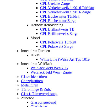
CPL Ureiche Zarge
CPL Verkehrsweiß ä. 9016 Türblatt
CPL Verkehrsweiß ä. 9016 Zarge
CPL Buche natur Türblatt
CPL Buche natur Zarge
Herholz Renovierung
CPL Brilliantweiss TB
CPL Brilliantweiss Zarge
Mosel
CPL Polarweiß Türblatt
CPL Polarweiß Zarge
Innentüren Furniert
HGM
White Line (Weiss-Art Typ 101e
Innentüren Weißlack
Weißlack -Jeld Wen -TB
Weißlack-Jeld Wen - Zarge
Glasschiebetüren
Ganzglastüren
Metalltüren
Türrohlinge & Zub.
Glas f. Türenverglasung
Zubehör
Glasvorlegeband
Glasleisten