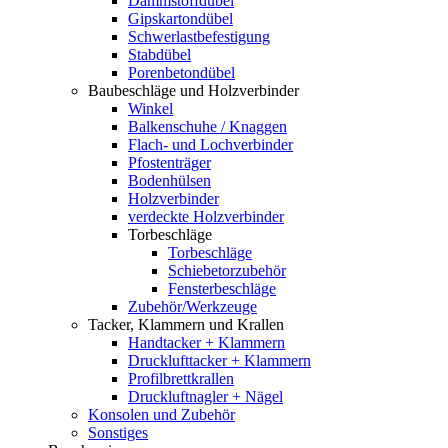
Dämmstoffdübel
Gipskartondübel
Schwerlastbefestigung
Stabdübel
Porenbetondübel
Baubeschläge und Holzverbinder
Winkel
Balkenschuhe / Knaggen
Flach- und Lochverbinder
Pfostenträger
Bodenhülsen
Holzverbinder
verdeckte Holzverbinder
Torbeschläge
Torbeschläge
Schiebetorzubehör
Fensterbeschläge
Zubehör/Werkzeuge
Tacker, Klammern und Krallen
Handtacker + Klammern
Drucklufttacker + Klammern
Profilbrettkrallen
Druckluftnagler + Nägel
Konsolen und Zubehör
Sonstiges