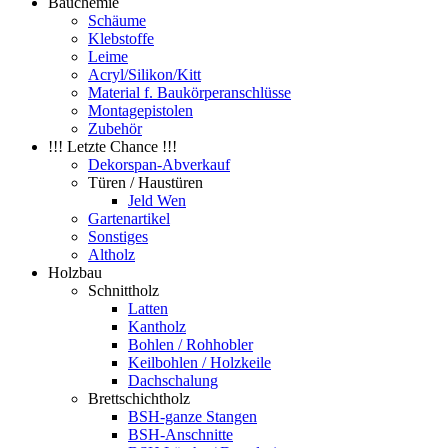
Bauchemie
Schäume
Klebstoffe
Leime
Acryl/Silikon/Kitt
Material f. Baukörperanschlüsse
Montagepistolen
Zubehör
!!! Letzte Chance !!!
Dekorspan-Abverkauf
Türen / Haustüren
Jeld Wen
Gartenartikel
Sonstiges
Altholz
Holzbau
Schnittholz
Latten
Kantholz
Bohlen / Rohhobler
Keilbohlen / Holzkeile
Dachschalung
Brettschichtholz
BSH-ganze Stangen
BSH-Anschnitte