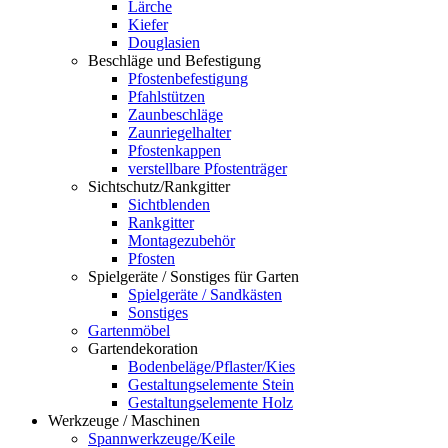
Lärche
Kiefer
Douglasien
Beschläge und Befestigung
Pfostenbefestigung
Pfahlstützen
Zaunbeschläge
Zaunriegelhalter
Pfostenkappen
verstellbare Pfostenträger
Sichtschutz/Rankgitter
Sichtblenden
Rankgitter
Montagezubehör
Pfosten
Spielgeräte / Sonstiges für Garten
Spielgeräte / Sandkästen
Sonstiges
Gartenmöbel
Gartendekoration
Bodenbeläge/Pflaster/Kies
Gestaltungselemente Stein
Gestaltungselemente Holz
Werkzeuge / Maschinen
Spannwerkzeuge/Keile