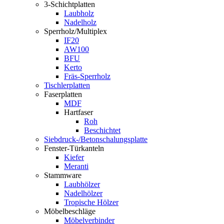
3-Schichtplatten
Laubholz
Nadelholz
Sperrholz/Multiplex
IF20
AW100
BFU
Kerto
Fräs-Sperrholz
Tischlerplatten
Faserplatten
MDF
Hartfaser
Roh
Beschichtet
Siebdruck-/Betonschalungsplatte
Fenster-Türkanteln
Kiefer
Meranti
Stammware
Laubhölzer
Nadelhölzer
Tropische Hölzer
Möbelbeschläge
Möbelverbinder