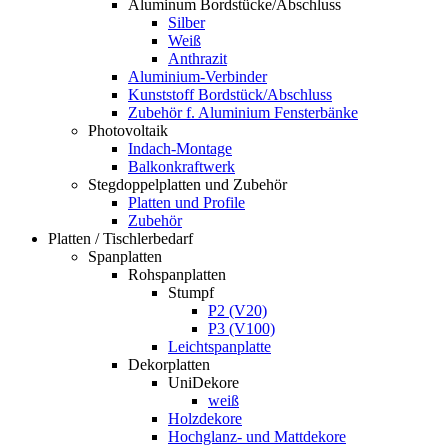
Aluminum Bordstücke/Abschluss
Silber
Weiß
Anthrazit
Aluminium-Verbinder
Kunststoff Bordstück/Abschluss
Zubehör f. Aluminium Fensterbänke
Photovoltaik
Indach-Montage
Balkonkraftwerk
Stegdoppelplatten und Zubehör
Platten und Profile
Zubehör
Platten / Tischlerbedarf
Spanplatten
Rohspanplatten
Stumpf
P2 (V20)
P3 (V100)
Leichtspanplatte
Dekorplatten
UniDekore
weiß
Holzdekore
Hochglanz- und Mattdekore