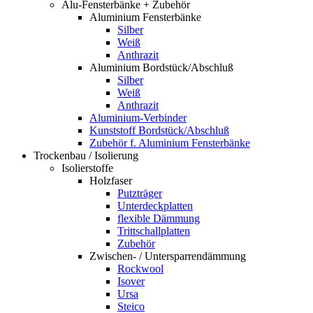
Alu-Fensterbänke + Zubehör
Aluminium Fensterbänke
Silber
Weiß
Anthrazit
Aluminium Bordstück/Abschluß
Silber
Weiß
Anthrazit
Aluminium-Verbinder
Kunststoff Bordstück/Abschluß
Zubehör f. Aluminium Fensterbänke
Trockenbau / Isolierung
Isolierstoffe
Holzfaser
Putzträger
Unterdeckplatten
flexible Dämmung
Trittschallplatten
Zubehör
Zwischen- / Untersparrendämmung
Rockwool
Isover
Ursa
Steico