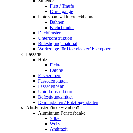
Zubehör
First / Traufe
Durchgänge
Unterspann-/ Unterdeckbahnen
Bahnen
Klebebänder
Dachfenster
Unterkonstruktion
Befestigungsmaterial
Werkzeuge für Dachdecker/ Klempner
Fassade
Holz
Fichte
Lärche
Faserzement
Fassadenplatten
Fassadenbahn
Unterkonstruktion
Befestigungsmittel
Dämmplatten / Putzträgerplatten
Alu-Fensterbänke + Zubehör
Aluminium Fensterbänke
Silber
Weiß
Anthrazit