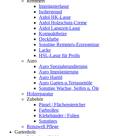
Remmers
Imprägnierlasur
Isoliergrund
Aidol HK-Lasur
Aidol Holzschutz-Creme
Aidol Langzeit-Lasur
Kompaktbeize
Deckfarbe
Sonstige Remmers-Erzeugnisse
Lacke
HSL-Lasur für Profis
Auro
Auro Spezialgrundierung
Auro Imprägnierung
Auro Hartöl
Auro Garten-u.Terrassenöle
Sonstige Wachse, Seifen u. Öle
Holzreparatur
Zubehör
Pinsel / Flächenstreicher
Farbrollen
Klebebänder / Folien
Sonstiges
Renuwell Pflege
Gartenholz