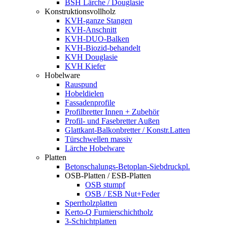
BSH Lärche / Douglasie
Konstruktionsvollholz
KVH-ganze Stangen
KVH-Anschnitt
KVH-DUO-Balken
KVH-Biozid-behandelt
KVH Douglasie
KVH Kiefer
Hobelware
Rauspund
Hobeldielen
Fassadenprofile
Profilbretter Innen + Zubehör
Profil- und Fasebretter Außen
Glattkant-Balkonbretter / Konstr.Latten
Türschwellen massiv
Lärche Hobelware
Platten
Betonschalungs-Betoplan-Siebdruckpl.
OSB-Platten / ESB-Platten
OSB stumpf
OSB / ESB Nut+Feder
Sperrholzplatten
Kerto-Q Furnierschichtholz
3-Schichtplatten