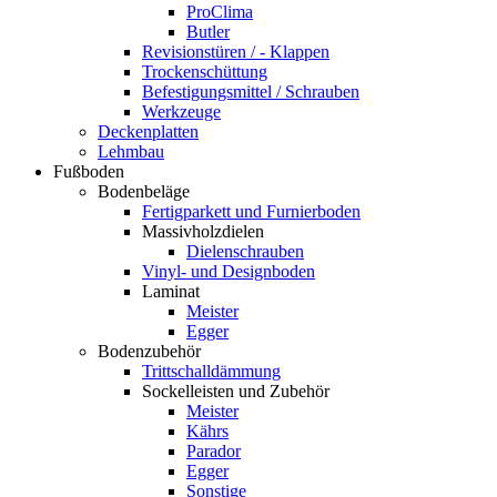
ProClima
Butler
Revisionstüren / - Klappen
Trockenschüttung
Befestigungsmittel / Schrauben
Werkzeuge
Deckenplatten
Lehmbau
Fußboden
Bodenbeläge
Fertigparkett und Furnierboden
Massivholzdielen
Dielenschrauben
Vinyl- und Designboden
Laminat
Meister
Egger
Bodenzubehör
Trittschalldämmung
Sockelleisten und Zubehör
Meister
Kährs
Parador
Egger
Sonstige