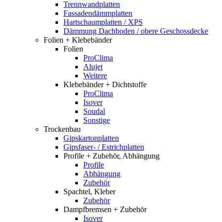
Trennwandplatten
Fassadendämmplatten
Hartschaumplatten / XPS
Dämmung Dachboden / obere Geschossdecke
Folien + Klebebänder
Folien
ProClima
Alujet
Weitere
Klebebänder + Dichtstoffe
ProClima
Isover
Soudal
Sonstige
Trockenbau
Gipskartonplatten
Gipsfaser- / Estrichplatten
Profile + Zubehör, Abhängung
Profile
Abhängung
Zubehör
Spachtel, Kleber
Zubehör
Dampfbremsen + Zubehör
Isover