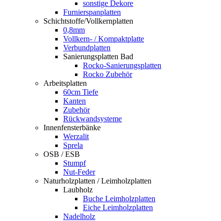
sonstige Dekore
Furnierspanplatten
Schichtstoffe/Vollkernplatten
0,8mm
Vollkern- / Kompaktplatte
Verbundplatten
Sanierungsplatten Bad
Rocko-Sanierungsplatten
Rocko Zubehör
Arbeitsplatten
60cm Tiefe
Kanten
Zubehör
Rückwandsysteme
Innenfensterbänke
Werzalit
Sprela
OSB / ESB
Stumpf
Nut-Feder
Naturholzplatten / Leimholzplatten
Laubholz
Buche Leimholzplatten
Eiche Leimholzplatten
Nadelholz