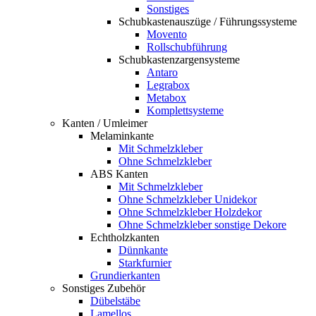
Sonstiges
Schubkastenauszüge / Führungssysteme
Movento
Rollschubführung
Schubkastenzargensysteme
Antaro
Legrabox
Metabox
Komplettsysteme
Kanten / Umleimer
Melaminkante
Mit Schmelzkleber
Ohne Schmelzkleber
ABS Kanten
Mit Schmelzkleber
Ohne Schmelzkleber Unidekor
Ohne Schmelzkleber Holzdekor
Ohne Schmelzkleber sonstige Dekore
Echtholzkanten
Dünnkante
Starkfurnier
Grundierkanten
Sonstiges Zubehör
Dübelstäbe
Lamellos