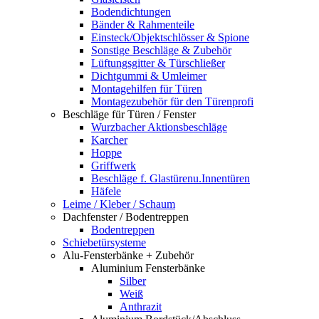
Bodendichtungen
Bänder & Rahmenteile
Einsteck/Objektschlösser & Spione
Sonstige Beschläge & Zubehör
Lüftungsgitter & Türschließer
Dichtgummi & Umleimer
Montagehilfen für Türen
Montagezubehör für den Türenprofi
Beschläge für Türen / Fenster
Wurzbacher Aktionsbeschläge
Karcher
Hoppe
Griffwerk
Beschläge f. Glastürenu.Innentüren
Häfele
Leime / Kleber / Schaum
Dachfenster / Bodentreppen
Bodentreppen
Schiebetürsysteme
Alu-Fensterbänke + Zubehör
Aluminium Fensterbänke
Silber
Weiß
Anthrazit