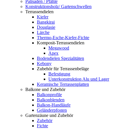
Palisaden / Pfähle
Konstruktionsholz/ Gartenschwellen
Terrassendielen
Kiefer
Bangkirai
Douglasie
Lärche
Thermo-Esche-Kiefer-Fichte
Komposit-Terrassendielen
Megawood
Apex
Bodendielen Spezialitäten
Kebony
Zubehör für Terrassenbeläge
Befestigung
Unterkonstruktion Alu und Lager
Keramische Terrassenplatten
Balkone und Zubehör
Balkonprofile
Balkonblenden
Balkon-Handläufe
Geländerpfosten
Gartenzäune und Zubehör
Zubehör
Fichte