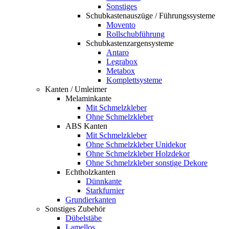
Sonstiges
Schubkastenauszüge / Führungssysteme
Movento
Rollschubführung
Schubkastenzargensysteme
Antaro
Legrabox
Metabox
Komplettsysteme
Kanten / Umleimer
Melaminkante
Mit Schmelzkleber
Ohne Schmelzkleber
ABS Kanten
Mit Schmelzkleber
Ohne Schmelzkleber Unidekor
Ohne Schmelzkleber Holzdekor
Ohne Schmelzkleber sonstige Dekore
Echtholzkanten
Dünnkante
Starkfurnier
Grundierkanten
Sonstiges Zubehör
Dübelstäbe
Lamellos