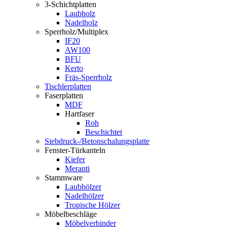
3-Schichtplatten
Laubholz
Nadelholz
Sperrholz/Multiplex
IF20
AW100
BFU
Kerto
Fräs-Sperrholz
Tischlerplatten
Faserplatten
MDF
Hartfaser
Roh
Beschichtet
Siebdruck-/Betonschalungsplatte
Fenster-Türkanteln
Kiefer
Meranti
Stammware
Laubhölzer
Nadelhölzer
Tropische Hölzer
Möbelbeschläge
Möbelverbinder