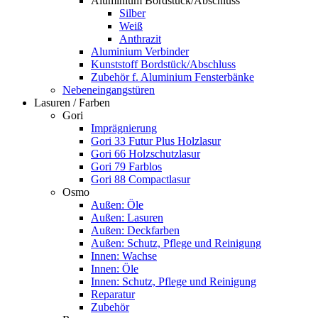
Aluminium Bordstück/Abschluss
Silber
Weiß
Anthrazit
Aluminium Verbinder
Kunststoff Bordstück/Abschluss
Zubehör f. Aluminium Fensterbänke
Nebeneingangstüren
Lasuren / Farben
Gori
Imprägnierung
Gori 33 Futur Plus Holzlasur
Gori 66 Holzschutzlasur
Gori 79 Farblos
Gori 88 Compactlasur
Osmo
Außen: Öle
Außen: Lasuren
Außen: Deckfarben
Außen: Schutz, Pflege und Reinigung
Innen: Wachse
Innen: Öle
Innen: Schutz, Pflege und Reinigung
Reparatur
Zubehör