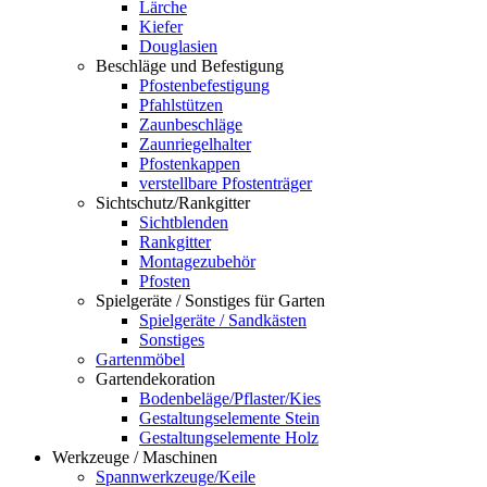
Lärche
Kiefer
Douglasien
Beschläge und Befestigung
Pfostenbefestigung
Pfahlstützen
Zaunbeschläge
Zaunriegelhalter
Pfostenkappen
verstellbare Pfostenträger
Sichtschutz/Rankgitter
Sichtblenden
Rankgitter
Montagezubehör
Pfosten
Spielgeräte / Sonstiges für Garten
Spielgeräte / Sandkästen
Sonstiges
Gartenmöbel
Gartendekoration
Bodenbeläge/Pflaster/Kies
Gestaltungselemente Stein
Gestaltungselemente Holz
Werkzeuge / Maschinen
Spannwerkzeuge/Keile