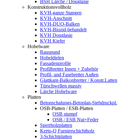
BSH Lärche / Douglasie
Konstruktionsvollholz
KVH-ganze Stangen
KVH-Anschnitt
KVH-DUO-Balken
KVH-Biozid-behandelt
KVH Douglasie
KVH Kiefer
Hobelware
Rauspund
Hobeldielen
Fassadenprofile
Profilbretter Innen + Zubehör
Profil- und Fasebretter Außen
Glattkant-Balkonbretter / Konstr.Latten
Türschwellen massiv
Lärche Hobelware
Platten
Betonschalungs-Betoplan-Siebdruckpl.
OSB-Platten / ESB-Platten
OSB stumpf
OSB / ESB Nut+Feder
Sperrholzplatten
Kerto-Q Furnierschichtholz
3-Schichtplatten