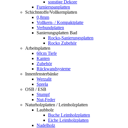
sonstige Dekore
Furnierspanplatten
Schichtstoffe/Vollkernplatten
0,8mm
Vollkern- / Kompaktplatte
Verbundplatten
Sanierungsplatten Bad
Rocko-Sanierungsplatten
Rocko Zubehör
Arbeitsplatten
60cm Tiefe
Kanten
Zubehör
Rückwandsysteme
Innenfensterbänke
Werzalit
Sprela
OSB / ESB
Stumpf
Nut-Feder
Naturholzplatten / Leimholzplatten
Laubholz
Buche Leimholzplatten
Eiche Leimholzplatten
Nadelholz