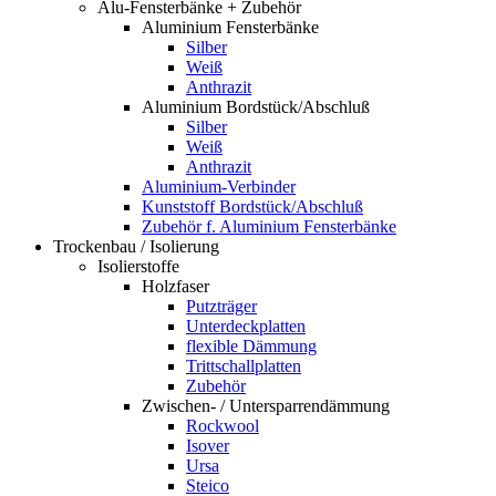
Alu-Fensterbänke + Zubehör
Aluminium Fensterbänke
Silber
Weiß
Anthrazit
Aluminium Bordstück/Abschluß
Silber
Weiß
Anthrazit
Aluminium-Verbinder
Kunststoff Bordstück/Abschluß
Zubehör f. Aluminium Fensterbänke
Trockenbau / Isolierung
Isolierstoffe
Holzfaser
Putzträger
Unterdeckplatten
flexible Dämmung
Trittschallplatten
Zubehör
Zwischen- / Untersparrendämmung
Rockwool
Isover
Ursa
Steico