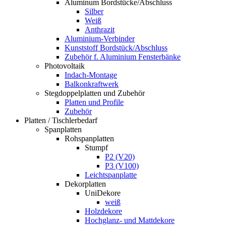
Aluminum Bordstücke/Abschluss
Silber
Weiß
Anthrazit
Aluminium-Verbinder
Kunststoff Bordstück/Abschluss
Zubehör f. Aluminium Fensterbänke
Photovoltaik
Indach-Montage
Balkonkraftwerk
Stegdoppelplatten und Zubehör
Platten und Profile
Zubehör
Platten / Tischlerbedarf
Spanplatten
Rohspanplatten
Stumpf
P2 (V20)
P3 (V100)
Leichtspanplatte
Dekorplatten
UniDekore
weiß
Holzdekore
Hochglanz- und Mattdekore