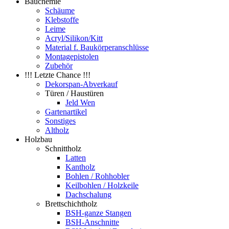
Bauchemie
Schäume
Klebstoffe
Leime
Acryl/Silikon/Kitt
Material f. Baukörperanschlüsse
Montagepistolen
Zubehör
!!! Letzte Chance !!!
Dekorspan-Abverkauf
Türen / Haustüren
Jeld Wen
Gartenartikel
Sonstiges
Altholz
Holzbau
Schnittholz
Latten
Kantholz
Bohlen / Rohhobler
Keilbohlen / Holzkeile
Dachschalung
Brettschichtholz
BSH-ganze Stangen
BSH-Anschnitte