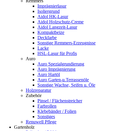
Remmers
Imprägnierlasur
Isoliergrund
Aidol HK-Lasur
Aidol Holzschutz-Creme
Aidol Langzeit-Lasur
Kompaktbeize
Deckfarbe
Sonstige Remmers-Erzeugnisse
Lacke
HSL-Lasur für Profis
Auro
Auro Spezialgrundierung
Auro Imprägnierung
Auro Hartöl
Auro Garten-u.Terrassenöle
Sonstige Wachse, Seifen u. Öle
Holzreparatur
Zubehör
Pinsel / Flächenstreicher
Farbrollen
Klebebänder / Folien
Sonstiges
Renuwell Pflege
Gartenholz