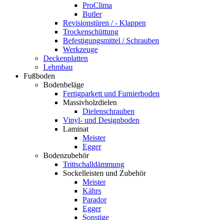
ProClima
Butler
Revisionstüren / - Klappen
Trockenschüttung
Befestigungsmittel / Schrauben
Werkzeuge
Deckenplatten
Lehmbau
Fußboden
Bodenbeläge
Fertigparkett und Furnierboden
Massivholzdielen
Dielenschrauben
Vinyl- und Designboden
Laminat
Meister
Egger
Bodenzubehör
Trittschalldämmung
Sockelleisten und Zubehör
Meister
Kährs
Parador
Egger
Sonstige