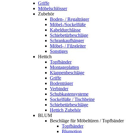
Griffe
Möbelschlösser
Zubehör
Boden- / Regalträger
Möbel-/Sockelfüße
Kabeldurchlässe
Schiebetürbeschläge
Schrankaufhänger
Möbel- / Filzgleiter
Sonstiges
Hettich
Topfbänder
Montageplatten
Klappenbeschläge
Griffe
Bodenträger
Verbinder
Schubkastensysteme
Sockelfüße / Tischbeine
Schiebetürbeschläge
Hettich Zubehör
BLUM
Beschläge für Möbeltüren / Topfbänder
Topfbänder
Blumotion