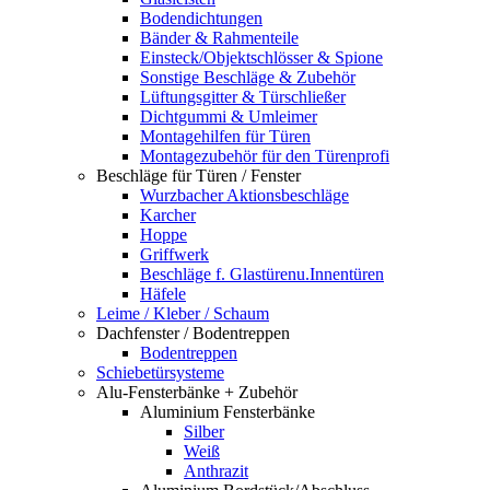
Bodendichtungen
Bänder & Rahmenteile
Einsteck/Objektschlösser & Spione
Sonstige Beschläge & Zubehör
Lüftungsgitter & Türschließer
Dichtgummi & Umleimer
Montagehilfen für Türen
Montagezubehör für den Türenprofi
Beschläge für Türen / Fenster
Wurzbacher Aktionsbeschläge
Karcher
Hoppe
Griffwerk
Beschläge f. Glastürenu.Innentüren
Häfele
Leime / Kleber / Schaum
Dachfenster / Bodentreppen
Bodentreppen
Schiebetürsysteme
Alu-Fensterbänke + Zubehör
Aluminium Fensterbänke
Silber
Weiß
Anthrazit