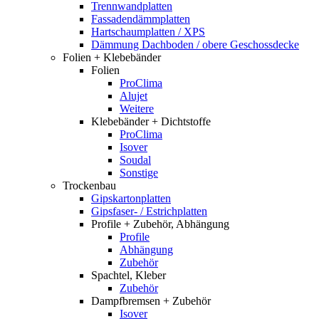
Trennwandplatten
Fassadendämmplatten
Hartschaumplatten / XPS
Dämmung Dachboden / obere Geschossdecke
Folien + Klebebänder
Folien
ProClima
Alujet
Weitere
Klebebänder + Dichtstoffe
ProClima
Isover
Soudal
Sonstige
Trockenbau
Gipskartonplatten
Gipsfaser- / Estrichplatten
Profile + Zubehör, Abhängung
Profile
Abhängung
Zubehör
Spachtel, Kleber
Zubehör
Dampfbremsen + Zubehör
Isover