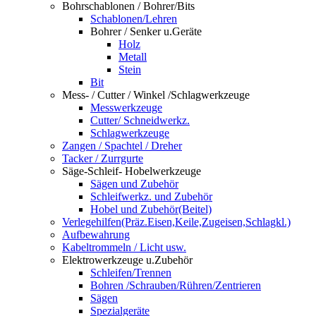
Bohrschablonen / Bohrer/Bits
Schablonen/Lehren
Bohrer / Senker u.Geräte
Holz
Metall
Stein
Bit
Mess- / Cutter / Winkel /Schlagwerkzeuge
Messwerkzeuge
Cutter/ Schneidwerkz.
Schlagwerkzeuge
Zangen / Spachtel / Dreher
Tacker / Zurrgurte
Säge-Schleif- Hobelwerkzeuge
Sägen und Zubehör
Schleifwerkz. und Zubehör
Hobel und Zubehör(Beitel)
Verlegehilfen(Präz.Eisen,Keile,Zugeisen,Schlagkl.)
Aufbewahrung
Kabeltrommeln / Licht usw.
Elektrowerkzeuge u.Zubehör
Schleifen/Trennen
Bohren /Schrauben/Rühren/Zentrieren
Sägen
Spezialgeräte