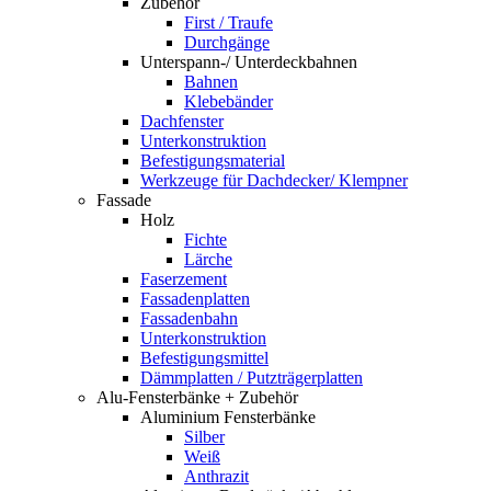
Zubehör
First / Traufe
Durchgänge
Unterspann-/ Unterdeckbahnen
Bahnen
Klebebänder
Dachfenster
Unterkonstruktion
Befestigungsmaterial
Werkzeuge für Dachdecker/ Klempner
Fassade
Holz
Fichte
Lärche
Faserzement
Fassadenplatten
Fassadenbahn
Unterkonstruktion
Befestigungsmittel
Dämmplatten / Putzträgerplatten
Alu-Fensterbänke + Zubehör
Aluminium Fensterbänke
Silber
Weiß
Anthrazit