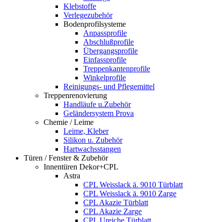
Klebstoffe
Verlegezubehör
Bodenprofilsysteme
Anpassprofile
Abschlußprofile
Übergangsprofile
Einfassprofile
Treppenkantenprofile
Winkelprofile
Reinigungs- und Pflegemittel
Treppenrenovierung
Handläufe u.Zubehör
Geländersystem Prova
Chemie / Leime
Leime, Kleber
Silikon u. Zubehör
Hartwachsstangen
Türen / Fenster & Zubehör
Innentüren Dekor+CPL
Astra
CPL Weisslack ä. 9010 Türblatt
CPL Weisslack ä. 9010 Zarge
CPL Akazie Türblatt
CPL Akazie Zarge
CPL Ureiche Türblatt