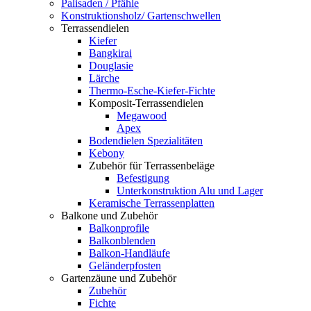
Palisaden / Pfähle
Konstruktionsholz/ Gartenschwellen
Terrassendielen
Kiefer
Bangkirai
Douglasie
Lärche
Thermo-Esche-Kiefer-Fichte
Komposit-Terrassendielen
Megawood
Apex
Bodendielen Spezialitäten
Kebony
Zubehör für Terrassenbeläge
Befestigung
Unterkonstruktion Alu und Lager
Keramische Terrassenplatten
Balkone und Zubehör
Balkonprofile
Balkonblenden
Balkon-Handläufe
Geländerpfosten
Gartenzäune und Zubehör
Zubehör
Fichte