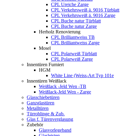
CPL Ureiche Zarge
CPL Verkehrsweiß ä. 9016 Türblatt
CPL Verkehrsweiß ä. 9016 Zarge
CPL Buche natur Türblatt
CPL Buche natur Zarge
Herholz Renovierung
CPL Brilliantweiss TB
CPL Brilliantweiss Zarge
Mosel
CPL Polarweiß Türblatt
CPL Polarweiß Zarge
Innentüren Furniert
HGM
White Line (Weiss-Art Typ 101e
Innentüren Weißlack
Weißlack -Jeld Wen -TB
Weißlack-Jeld Wen - Zarge
Glasschiebetüren
Ganzglastüren
Metalltüren
Türrohlinge & Zub.
Glas f. Türenverglasung
Zubehör
Glasvorlegeband
Glasleisten