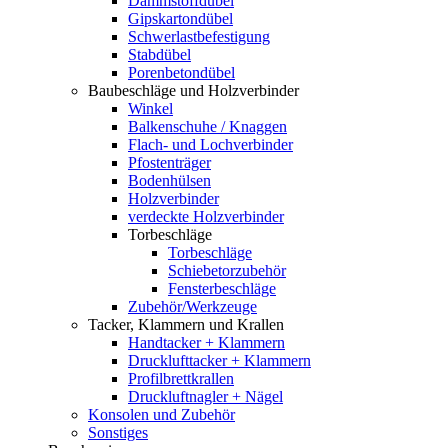
Dämmstoffdübel
Gipskartondübel
Schwerlastbefestigung
Stabdübel
Porenbetondübel
Baubeschläge und Holzverbinder
Winkel
Balkenschuhe / Knaggen
Flach- und Lochverbinder
Pfostenträger
Bodenhülsen
Holzverbinder
verdeckte Holzverbinder
Torbeschläge
Torbeschläge
Schiebetorzubehör
Fensterbeschläge
Zubehör/Werkzeuge
Tacker, Klammern und Krallen
Handtacker + Klammern
Drucklufttacker + Klammern
Profilbrettkrallen
Druckluftnagler + Nägel
Konsolen und Zubehör
Sonstiges