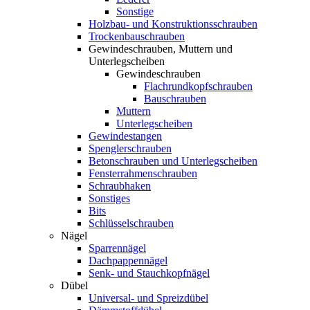
Sonstige
Holzbau- und Konstruktionsschrauben
Trockenbauschrauben
Gewindeschrauben, Muttern und
Unterlegscheiben
Gewindeschrauben
Flachrundkopfschrauben
Bauschrauben
Muttern
Unterlegscheiben
Gewindestangen
Spenglerschrauben
Betonschrauben und Unterlegscheiben
Fensterrahmenschrauben
Schraubhaken
Sonstiges
Bits
Schlüsselschrauben
Nägel
Sparrennägel
Dachpappennägel
Senk- und Stauchkopfnägel
Dübel
Universal- und Spreizdübel