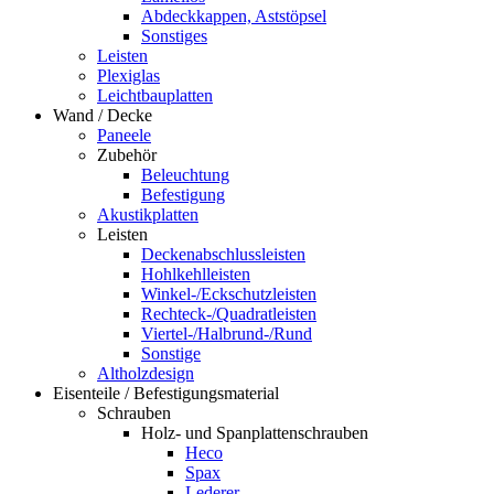
Abdeckkappen, Aststöpsel
Sonstiges
Leisten
Plexiglas
Leichtbauplatten
Wand / Decke
Paneele
Zubehör
Beleuchtung
Befestigung
Akustikplatten
Leisten
Deckenabschlussleisten
Hohlkehlleisten
Winkel-/Eckschutzleisten
Rechteck-/Quadratleisten
Viertel-/Halbrund-/Rund
Sonstige
Altholzdesign
Eisenteile / Befestigungsmaterial
Schrauben
Holz- und Spanplattenschrauben
Heco
Spax
Lederer