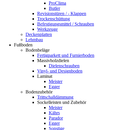
ProClima
Butler
Revisionstüren / - Klappen
Trockenschüttung
Befestigungsmittel / Schrauben
Werkzeuge
Deckenplatten
Lehmbau
Fußboden
Bodenbeläge
Fertigparkett und Furnierboden
Massivholzdielen
Dielenschrauben
Vinyl- und Designboden
Laminat
Meister
Egger
Bodenzubehör
Trittschalldämmung
Sockelleisten und Zubehör
Meister
Kährs
Parador
Egger
Sonstige