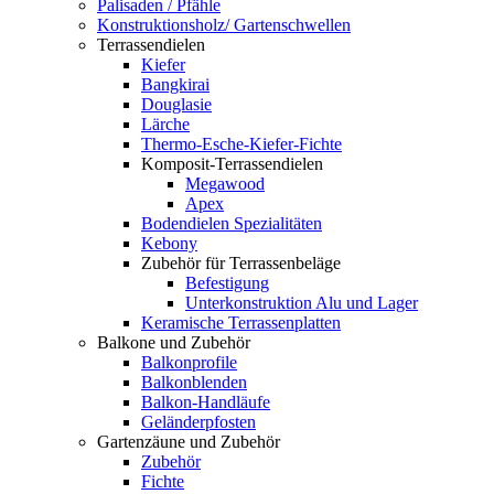
Palisaden / Pfähle
Konstruktionsholz/ Gartenschwellen
Terrassendielen
Kiefer
Bangkirai
Douglasie
Lärche
Thermo-Esche-Kiefer-Fichte
Komposit-Terrassendielen
Megawood
Apex
Bodendielen Spezialitäten
Kebony
Zubehör für Terrassenbeläge
Befestigung
Unterkonstruktion Alu und Lager
Keramische Terrassenplatten
Balkone und Zubehör
Balkonprofile
Balkonblenden
Balkon-Handläufe
Geländerpfosten
Gartenzäune und Zubehör
Zubehör
Fichte