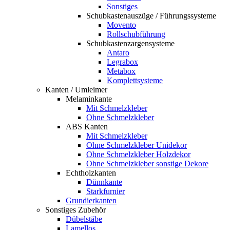
Sonstiges
Schubkastenauszüge / Führungssysteme
Movento
Rollschubführung
Schubkastenzargensysteme
Antaro
Legrabox
Metabox
Komplettsysteme
Kanten / Umleimer
Melaminkante
Mit Schmelzkleber
Ohne Schmelzkleber
ABS Kanten
Mit Schmelzkleber
Ohne Schmelzkleber Unidekor
Ohne Schmelzkleber Holzdekor
Ohne Schmelzkleber sonstige Dekore
Echtholzkanten
Dünnkante
Starkfurnier
Grundierkanten
Sonstiges Zubehör
Dübelstäbe
Lamellos