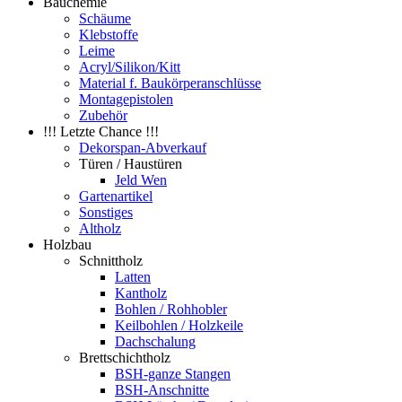
Bauchemie
Schäume
Klebstoffe
Leime
Acryl/Silikon/Kitt
Material f. Baukörperanschlüsse
Montagepistolen
Zubehör
!!! Letzte Chance !!!
Dekorspan-Abverkauf
Türen / Haustüren
Jeld Wen
Gartenartikel
Sonstiges
Altholz
Holzbau
Schnittholz
Latten
Kantholz
Bohlen / Rohhobler
Keilbohlen / Holzkeile
Dachschalung
Brettschichtholz
BSH-ganze Stangen
BSH-Anschnitte