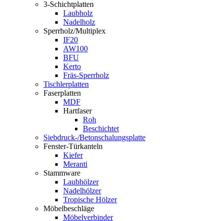
3-Schichtplatten
Laubholz
Nadelholz
Sperrholz/Multiplex
IF20
AW100
BFU
Kerto
Fräs-Sperrholz
Tischlerplatten
Faserplatten
MDF
Hartfaser
Roh
Beschichtet
Siebdruck-/Betonschalungsplatte
Fenster-Türkanteln
Kiefer
Meranti
Stammware
Laubhölzer
Nadelhölzer
Tropische Hölzer
Möbelbeschläge
Möbelverbinder