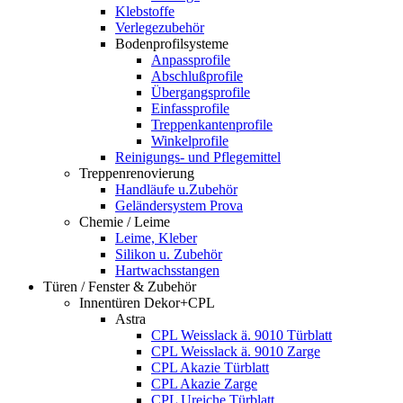
Klebstoffe
Verlegezubehör
Bodenprofilsysteme
Anpassprofile
Abschlußprofile
Übergangsprofile
Einfassprofile
Treppenkantenprofile
Winkelprofile
Reinigungs- und Pflegemittel
Treppenrenovierung
Handläufe u.Zubehör
Geländersystem Prova
Chemie / Leime
Leime, Kleber
Silikon u. Zubehör
Hartwachsstangen
Türen / Fenster & Zubehör
Innentüren Dekor+CPL
Astra
CPL Weisslack ä. 9010 Türblatt
CPL Weisslack ä. 9010 Zarge
CPL Akazie Türblatt
CPL Akazie Zarge
CPL Ureiche Türblatt