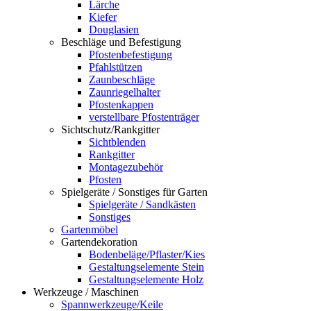
Lärche
Kiefer
Douglasien
Beschläge und Befestigung
Pfostenbefestigung
Pfahlstützen
Zaunbeschläge
Zaunriegelhalter
Pfostenkappen
verstellbare Pfostenträger
Sichtschutz/Rankgitter
Sichtblenden
Rankgitter
Montagezubehör
Pfosten
Spielgeräte / Sonstiges für Garten
Spielgeräte / Sandkästen
Sonstiges
Gartenmöbel
Gartendekoration
Bodenbeläge/Pflaster/Kies
Gestaltungselemente Stein
Gestaltungselemente Holz
Werkzeuge / Maschinen
Spannwerkzeuge/Keile