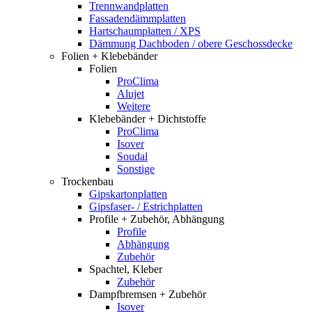
Trennwandplatten
Fassadendämmplatten
Hartschaumplatten / XPS
Dämmung Dachboden / obere Geschossdecke
Folien + Klebebänder
Folien
ProClima
Alujet
Weitere
Klebebänder + Dichtstoffe
ProClima
Isover
Soudal
Sonstige
Trockenbau
Gipskartonplatten
Gipsfaser- / Estrichplatten
Profile + Zubehör, Abhängung
Profile
Abhängung
Zubehör
Spachtel, Kleber
Zubehör
Dampfbremsen + Zubehör
Isover