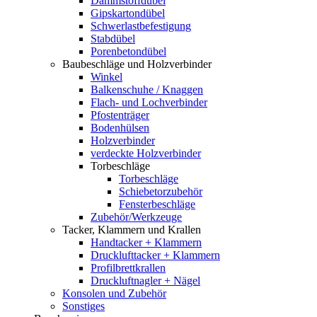
Dämmstoffdübel
Gipskartondübel
Schwerlastbefestigung
Stabdübel
Porenbetondübel
Baubeschläge und Holzverbinder
Winkel
Balkenschuhe / Knaggen
Flach- und Lochverbinder
Pfostenträger
Bodenhülsen
Holzverbinder
verdeckte Holzverbinder
Torbeschläge
Torbeschläge
Schiebetorzubehör
Fensterbeschläge
Zubehör/Werkzeuge
Tacker, Klammern und Krallen
Handtacker + Klammern
Drucklufttacker + Klammern
Profilbrettkrallen
Druckluftnagler + Nägel
Konsolen und Zubehör
Sonstiges