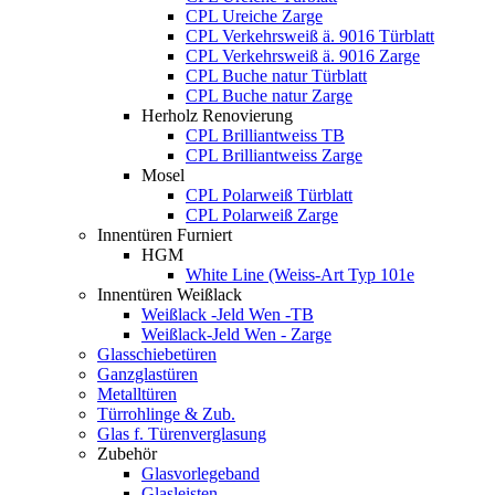
CPL Ureiche Zarge
CPL Verkehrsweiß ä. 9016 Türblatt
CPL Verkehrsweiß ä. 9016 Zarge
CPL Buche natur Türblatt
CPL Buche natur Zarge
Herholz Renovierung
CPL Brilliantweiss TB
CPL Brilliantweiss Zarge
Mosel
CPL Polarweiß Türblatt
CPL Polarweiß Zarge
Innentüren Furniert
HGM
White Line (Weiss-Art Typ 101e
Innentüren Weißlack
Weißlack -Jeld Wen -TB
Weißlack-Jeld Wen - Zarge
Glasschiebetüren
Ganzglastüren
Metalltüren
Türrohlinge & Zub.
Glas f. Türenverglasung
Zubehör
Glasvorlegeband
Glasleisten