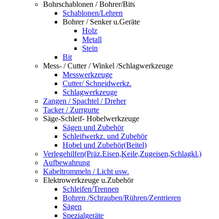
Bohrschablonen / Bohrer/Bits
Schablonen/Lehren
Bohrer / Senker u.Geräte
Holz
Metall
Stein
Bit
Mess- / Cutter / Winkel /Schlagwerkzeuge
Messwerkzeuge
Cutter/ Schneidwerkz.
Schlagwerkzeuge
Zangen / Spachtel / Dreher
Tacker / Zurrgurte
Säge-Schleif- Hobelwerkzeuge
Sägen und Zubehör
Schleifwerkz. und Zubehör
Hobel und Zubehör(Beitel)
Verlegehilfen(Präz.Eisen,Keile,Zugeisen,Schlagkl.)
Aufbewahrung
Kabeltrommeln / Licht usw.
Elektrowerkzeuge u.Zubehör
Schleifen/Trennen
Bohren /Schrauben/Rühren/Zentrieren
Sägen
Spezialgeräte