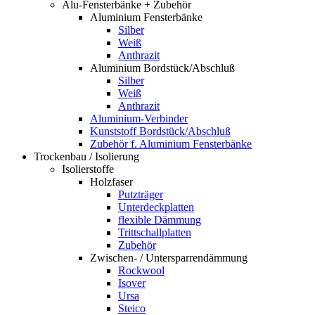
Alu-Fensterbänke + Zubehör
Aluminium Fensterbänke
Silber
Weiß
Anthrazit
Aluminium Bordstück/Abschluß
Silber
Weiß
Anthrazit
Aluminium-Verbinder
Kunststoff Bordstück/Abschluß
Zubehör f. Aluminium Fensterbänke
Trockenbau / Isolierung
Isolierstoffe
Holzfaser
Putzträger
Unterdeckplatten
flexible Dämmung
Trittschallplatten
Zubehör
Zwischen- / Untersparrendämmung
Rockwool
Isover
Ursa
Steico