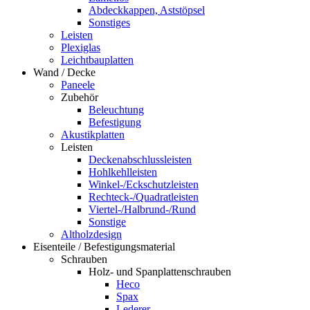
Abdeckkappen, Aststöpsel
Sonstiges
Leisten
Plexiglas
Leichtbauplatten
Wand / Decke
Paneele
Zubehör
Beleuchtung
Befestigung
Akustikplatten
Leisten
Deckenabschlussleisten
Hohlkehlleisten
Winkel-/Eckschutzleisten
Rechteck-/Quadratleisten
Viertel-/Halbrund-/Rund
Sonstige
Altholzdesign
Eisenteile / Befestigungsmaterial
Schrauben
Holz- und Spanplattenschrauben
Heco
Spax
Lederer