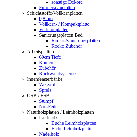
sonstige Dekore
Furnierspanplatten
Schichtstoffe/Vollkernplatten
0,8mm
Vollkern- / Kompaktplatte
Verbundplatten
Sanierungsplatten Bad
Rocko-Sanierungsplatten
Rocko Zubehör
Arbeitsplatten
60cm Tiefe
Kanten
Zubehör
Rückwandsysteme
Innenfensterbänke
Werzalit
Sprela
OSB / ESB
Stumpf
Nut-Feder
Naturholzplatten / Leimholzplatten
Laubholz
Buche Leimholzplatten
Eiche Leimholzplatten
Nadelholz