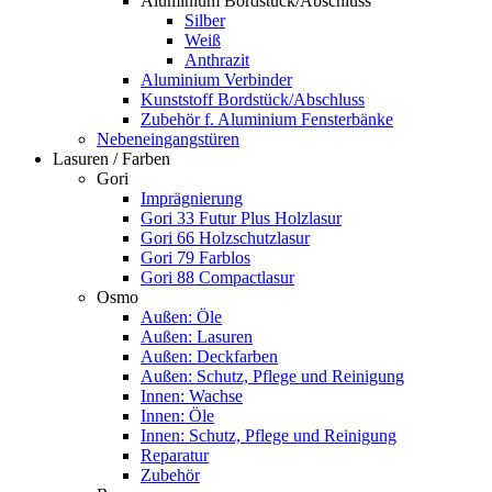
Aluminium Bordstück/Abschluss
Silber
Weiß
Anthrazit
Aluminium Verbinder
Kunststoff Bordstück/Abschluss
Zubehör f. Aluminium Fensterbänke
Nebeneingangstüren
Lasuren / Farben
Gori
Imprägnierung
Gori 33 Futur Plus Holzlasur
Gori 66 Holzschutzlasur
Gori 79 Farblos
Gori 88 Compactlasur
Osmo
Außen: Öle
Außen: Lasuren
Außen: Deckfarben
Außen: Schutz, Pflege und Reinigung
Innen: Wachse
Innen: Öle
Innen: Schutz, Pflege und Reinigung
Reparatur
Zubehör