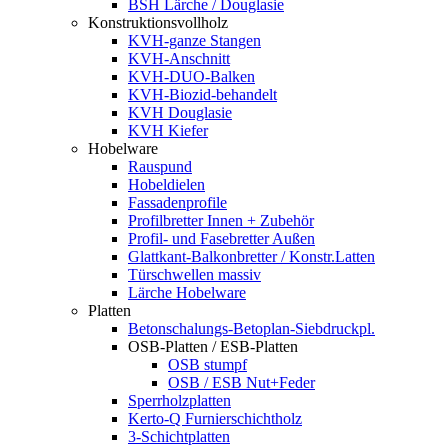
BSH Lärche / Douglasie
Konstruktionsvollholz
KVH-ganze Stangen
KVH-Anschnitt
KVH-DUO-Balken
KVH-Biozid-behandelt
KVH Douglasie
KVH Kiefer
Hobelware
Rauspund
Hobeldielen
Fassadenprofile
Profilbretter Innen + Zubehör
Profil- und Fasebretter Außen
Glattkant-Balkonbretter / Konstr.Latten
Türschwellen massiv
Lärche Hobelware
Platten
Betonschalungs-Betoplan-Siebdruckpl.
OSB-Platten / ESB-Platten
OSB stumpf
OSB / ESB Nut+Feder
Sperrholzplatten
Kerto-Q Furnierschichtholz
3-Schichtplatten