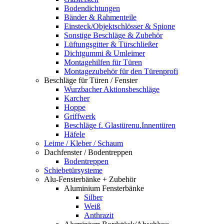
Bodendichtungen
Bänder & Rahmenteile
Einsteck/Objektschlösser & Spione
Sonstige Beschläge & Zubehör
Lüftungsgitter & Türschließer
Dichtgummi & Umleimer
Montagehilfen für Türen
Montagezubehör für den Türenprofi
Beschläge für Türen / Fenster
Wurzbacher Aktionsbeschläge
Karcher
Hoppe
Griffwerk
Beschläge f. Glastürenu.Innentüren
Häfele
Leime / Kleber / Schaum
Dachfenster / Bodentreppen
Bodentreppen
Schiebetürsysteme
Alu-Fensterbänke + Zubehör
Aluminium Fensterbänke
Silber
Weiß
Anthrazit