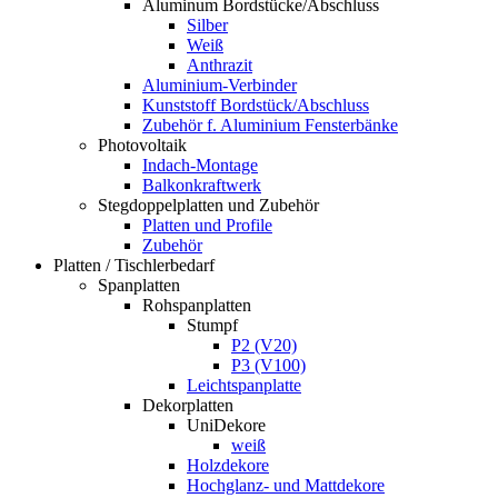
Aluminum Bordstücke/Abschluss
Silber
Weiß
Anthrazit
Aluminium-Verbinder
Kunststoff Bordstück/Abschluss
Zubehör f. Aluminium Fensterbänke
Photovoltaik
Indach-Montage
Balkonkraftwerk
Stegdoppelplatten und Zubehör
Platten und Profile
Zubehör
Platten / Tischlerbedarf
Spanplatten
Rohspanplatten
Stumpf
P2 (V20)
P3 (V100)
Leichtspanplatte
Dekorplatten
UniDekore
weiß
Holzdekore
Hochglanz- und Mattdekore