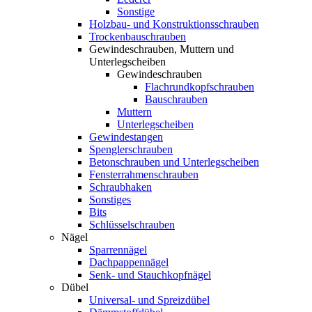
Sonstige
Holzbau- und Konstruktionsschrauben
Trockenbauschrauben
Gewindeschrauben, Muttern und
Unterlegscheiben
Gewindeschrauben
Flachrundkopfschrauben
Bauschrauben
Muttern
Unterlegscheiben
Gewindestangen
Spenglerschrauben
Betonschrauben und Unterlegscheiben
Fensterrahmenschrauben
Schraubhaken
Sonstiges
Bits
Schlüsselschrauben
Nägel
Sparrennägel
Dachpappennägel
Senk- und Stauchkopfnägel
Dübel
Universal- und Spreizdübel