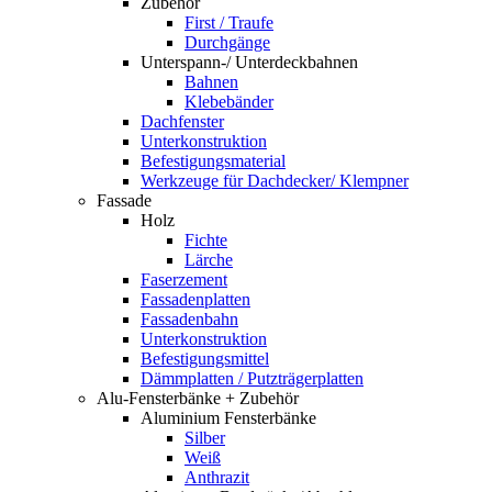
Zubehör
First / Traufe
Durchgänge
Unterspann-/ Unterdeckbahnen
Bahnen
Klebebänder
Dachfenster
Unterkonstruktion
Befestigungsmaterial
Werkzeuge für Dachdecker/ Klempner
Fassade
Holz
Fichte
Lärche
Faserzement
Fassadenplatten
Fassadenbahn
Unterkonstruktion
Befestigungsmittel
Dämmplatten / Putzträgerplatten
Alu-Fensterbänke + Zubehör
Aluminium Fensterbänke
Silber
Weiß
Anthrazit