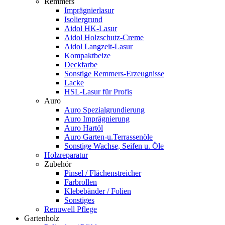
Remmers
Imprägnierlasur
Isoliergrund
Aidol HK-Lasur
Aidol Holzschutz-Creme
Aidol Langzeit-Lasur
Kompaktbeize
Deckfarbe
Sonstige Remmers-Erzeugnisse
Lacke
HSL-Lasur für Profis
Auro
Auro Spezialgrundierung
Auro Imprägnierung
Auro Hartöl
Auro Garten-u.Terrassenöle
Sonstige Wachse, Seifen u. Öle
Holzreparatur
Zubehör
Pinsel / Flächenstreicher
Farbrollen
Klebebänder / Folien
Sonstiges
Renuwell Pflege
Gartenholz