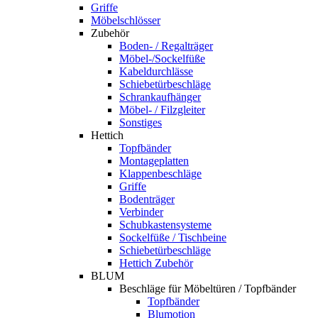
Griffe
Möbelschlösser
Zubehör
Boden- / Regalträger
Möbel-/Sockelfüße
Kabeldurchlässe
Schiebetürbeschläge
Schrankaufhänger
Möbel- / Filzgleiter
Sonstiges
Hettich
Topfbänder
Montageplatten
Klappenbeschläge
Griffe
Bodenträger
Verbinder
Schubkastensysteme
Sockelfüße / Tischbeine
Schiebetürbeschläge
Hettich Zubehör
BLUM
Beschläge für Möbeltüren / Topfbänder
Topfbänder
Blumotion