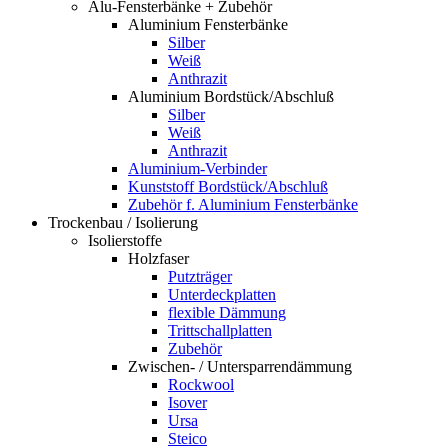
Alu-Fensterbänke + Zubehör
Aluminium Fensterbänke
Silber
Weiß
Anthrazit
Aluminium Bordstück/Abschluß
Silber
Weiß
Anthrazit
Aluminium-Verbinder
Kunststoff Bordstück/Abschluß
Zubehör f. Aluminium Fensterbänke
Trockenbau / Isolierung
Isolierstoffe
Holzfaser
Putzträger
Unterdeckplatten
flexible Dämmung
Trittschallplatten
Zubehör
Zwischen- / Untersparrendämmung
Rockwool
Isover
Ursa
Steico