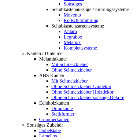
Sonstiges
Schubkastenauszüge / Führungssysteme
Movento
Rollschubführung
Schubkastenzargensysteme
Antaro
Legrabox
Metabox
Komplettsysteme
Kanten / Umleimer
Melaminkante
Mit Schmelzkleber
Ohne Schmelzkleber
ABS Kanten
Mit Schmelzkleber
Ohne Schmelzkleber Unidekor
Ohne Schmelzkleber Holzdekor
Ohne Schmelzkleber sonstige Dekore
Echtholzkanten
Dünnkante
Starkfurnier
Grundierkanten
Sonstiges Zubehör
Dübelstäbe
Lamellos