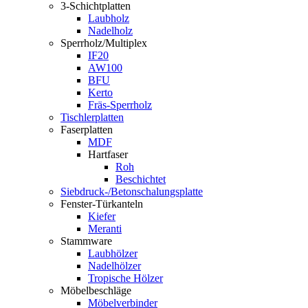
3-Schichtplatten
Laubholz
Nadelholz
Sperrholz/Multiplex
IF20
AW100
BFU
Kerto
Fräs-Sperrholz
Tischlerplatten
Faserplatten
MDF
Hartfaser
Roh
Beschichtet
Siebdruck-/Betonschalungsplatte
Fenster-Türkanteln
Kiefer
Meranti
Stammware
Laubhölzer
Nadelhölzer
Tropische Hölzer
Möbelbeschläge
Möbelverbinder