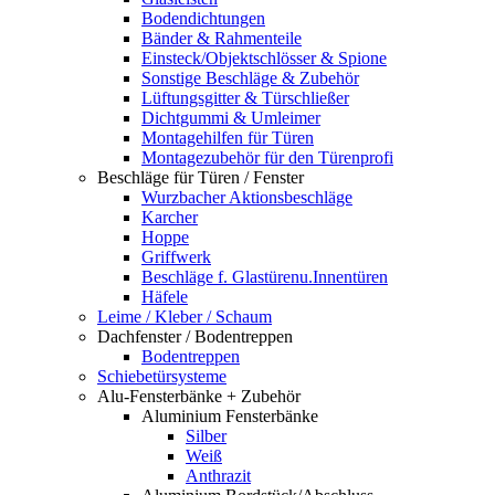
Bodendichtungen
Bänder & Rahmenteile
Einsteck/Objektschlösser & Spione
Sonstige Beschläge & Zubehör
Lüftungsgitter & Türschließer
Dichtgummi & Umleimer
Montagehilfen für Türen
Montagezubehör für den Türenprofi
Beschläge für Türen / Fenster
Wurzbacher Aktionsbeschläge
Karcher
Hoppe
Griffwerk
Beschläge f. Glastürenu.Innentüren
Häfele
Leime / Kleber / Schaum
Dachfenster / Bodentreppen
Bodentreppen
Schiebetürsysteme
Alu-Fensterbänke + Zubehör
Aluminium Fensterbänke
Silber
Weiß
Anthrazit