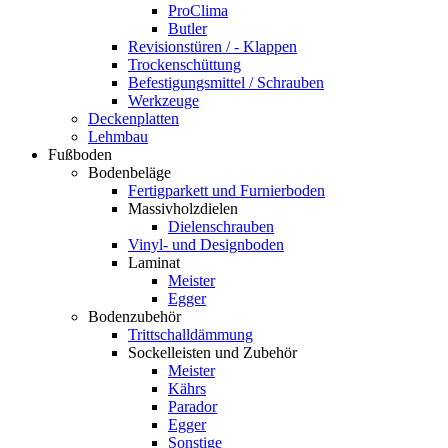
ProClima
Butler
Revisionstüren / - Klappen
Trockenschüttung
Befestigungsmittel / Schrauben
Werkzeuge
Deckenplatten
Lehmbau
Fußboden
Bodenbeläge
Fertigparkett und Furnierboden
Massivholzdielen
Dielenschrauben
Vinyl- und Designboden
Laminat
Meister
Egger
Bodenzubehör
Trittschalldämmung
Sockelleisten und Zubehör
Meister
Kährs
Parador
Egger
Sonstige