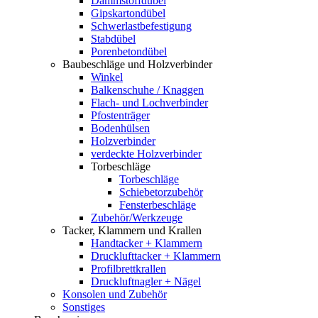
Dämmstoffdübel
Gipskartondübel
Schwerlastbefestigung
Stabdübel
Porenbetondübel
Baubeschläge und Holzverbinder
Winkel
Balkenschuhe / Knaggen
Flach- und Lochverbinder
Pfostenträger
Bodenhülsen
Holzverbinder
verdeckte Holzverbinder
Torbeschläge
Torbeschläge
Schiebetorzubehör
Fensterbeschläge
Zubehör/Werkzeuge
Tacker, Klammern und Krallen
Handtacker + Klammern
Drucklufttacker + Klammern
Profilbrettkrallen
Druckluftnagler + Nägel
Konsolen und Zubehör
Sonstiges