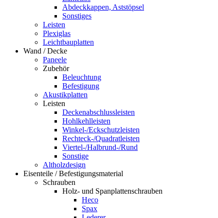
Abdeckkappen, Aststöpsel
Sonstiges
Leisten
Plexiglas
Leichtbauplatten
Wand / Decke
Paneele
Zubehör
Beleuchtung
Befestigung
Akustikplatten
Leisten
Deckenabschlussleisten
Hohlkehlleisten
Winkel-/Eckschutzleisten
Rechteck-/Quadratleisten
Viertel-/Halbrund-/Rund
Sonstige
Altholzdesign
Eisenteile / Befestigungsmaterial
Schrauben
Holz- und Spanplattenschrauben
Heco
Spax
Lederer