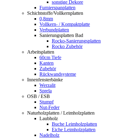
sonstige Dekore
Furnierspanplatten
Schichtstoffe/Vollkernplatten
0,8mm
Vollkern- / Kompaktplatte
Verbundplatten
Sanierungsplatten Bad
Rocko-Sanierungsplatten
Rocko Zubehör
Arbeitsplatten
60cm Tiefe
Kanten
Zubehör
Rückwandsysteme
Innenfensterbänke
Werzalit
Sprela
OSB / ESB
Stumpf
Nut-Feder
Naturholzplatten / Leimholzplatten
Laubholz
Buche Leimholzplatten
Eiche Leimholzplatten
Nadelholz