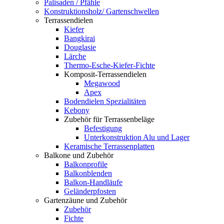
Palisaden / Pfähle
Konstruktionsholz/ Gartenschwellen
Terrassendielen
Kiefer
Bangkirai
Douglasie
Lärche
Thermo-Esche-Kiefer-Fichte
Komposit-Terrassendielen
Megawood
Apex
Bodendielen Spezialitäten
Kebony
Zubehör für Terrassenbeläge
Befestigung
Unterkonstruktion Alu und Lager
Keramische Terrassenplatten
Balkone und Zubehör
Balkonprofile
Balkonblenden
Balkon-Handläufe
Geländerpfosten
Gartenzäune und Zubehör
Zubehör
Fichte