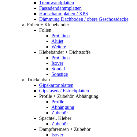
Trennwandplatten
Fassadendämmplatten
Hartschaumplatten / XPS
Dämmung Dachboden / obere Geschossdecke
Folien + Klebebänder
Folien
ProClima
Alujet
Weitere
Klebebänder + Dichtstoffe
ProClima
Isover
Soudal
Sonstige
Trockenbau
Gipskartonplatten
Gipsfaser- / Estrichplatten
Profile + Zubehör, Abhängung
Profile
Abhängung
Zubehör
Spachtel, Kleber
Zubehör
Dampfbremsen + Zubehör
Isover