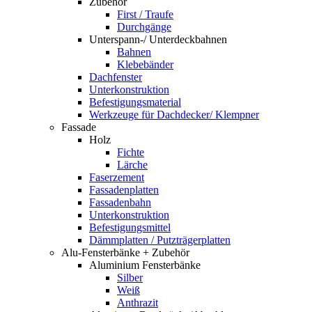
Zubehör
First / Traufe
Durchgänge
Unterspann-/ Unterdeckbahnen
Bahnen
Klebebänder
Dachfenster
Unterkonstruktion
Befestigungsmaterial
Werkzeuge für Dachdecker/ Klempner
Fassade
Holz
Fichte
Lärche
Faserzement
Fassadenplatten
Fassadenbahn
Unterkonstruktion
Befestigungsmittel
Dämmplatten / Putzträgerplatten
Alu-Fensterbänke + Zubehör
Aluminium Fensterbänke
Silber
Weiß
Anthrazit