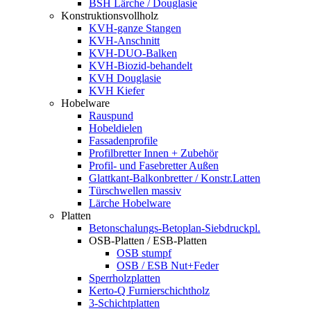
BSH Lärche / Douglasie
Konstruktionsvollholz
KVH-ganze Stangen
KVH-Anschnitt
KVH-DUO-Balken
KVH-Biozid-behandelt
KVH Douglasie
KVH Kiefer
Hobelware
Rauspund
Hobeldielen
Fassadenprofile
Profilbretter Innen + Zubehör
Profil- und Fasebretter Außen
Glattkant-Balkonbretter / Konstr.Latten
Türschwellen massiv
Lärche Hobelware
Platten
Betonschalungs-Betoplan-Siebdruckpl.
OSB-Platten / ESB-Platten
OSB stumpf
OSB / ESB Nut+Feder
Sperrholzplatten
Kerto-Q Furnierschichtholz
3-Schichtplatten