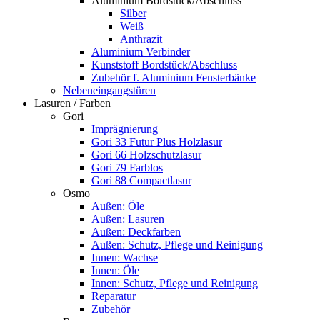
Aluminium Bordstück/Abschluss
Silber
Weiß
Anthrazit
Aluminium Verbinder
Kunststoff Bordstück/Abschluss
Zubehör f. Aluminium Fensterbänke
Nebeneingangstüren
Lasuren / Farben
Gori
Imprägnierung
Gori 33 Futur Plus Holzlasur
Gori 66 Holzschutzlasur
Gori 79 Farblos
Gori 88 Compactlasur
Osmo
Außen: Öle
Außen: Lasuren
Außen: Deckfarben
Außen: Schutz, Pflege und Reinigung
Innen: Wachse
Innen: Öle
Innen: Schutz, Pflege und Reinigung
Reparatur
Zubehör