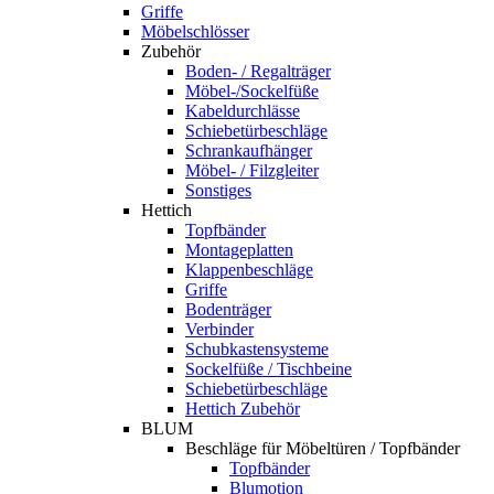
Griffe
Möbelschlösser
Zubehör
Boden- / Regalträger
Möbel-/Sockelfüße
Kabeldurchlässe
Schiebetürbeschläge
Schrankaufhänger
Möbel- / Filzgleiter
Sonstiges
Hettich
Topfbänder
Montageplatten
Klappenbeschläge
Griffe
Bodenträger
Verbinder
Schubkastensysteme
Sockelfüße / Tischbeine
Schiebetürbeschläge
Hettich Zubehör
BLUM
Beschläge für Möbeltüren / Topfbänder
Topfbänder
Blumotion