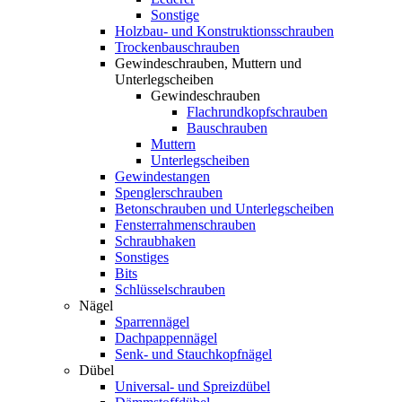
Sonstige
Holzbau- und Konstruktionsschrauben
Trockenbauschrauben
Gewindeschrauben, Muttern und
Unterlegscheiben
Gewindeschrauben
Flachrundkopfschrauben
Bauschrauben
Muttern
Unterlegscheiben
Gewindestangen
Spenglerschrauben
Betonschrauben und Unterlegscheiben
Fensterrahmenschrauben
Schraubhaken
Sonstiges
Bits
Schlüsselschrauben
Nägel
Sparrennägel
Dachpappennägel
Senk- und Stauchkopfnägel
Dübel
Universal- und Spreizdübel