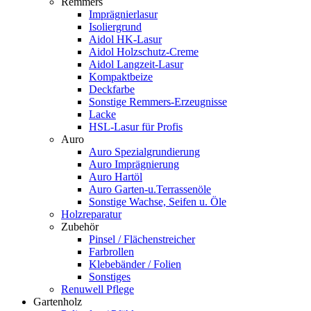
Remmers
Imprägnierlasur
Isoliergrund
Aidol HK-Lasur
Aidol Holzschutz-Creme
Aidol Langzeit-Lasur
Kompaktbeize
Deckfarbe
Sonstige Remmers-Erzeugnisse
Lacke
HSL-Lasur für Profis
Auro
Auro Spezialgrundierung
Auro Imprägnierung
Auro Hartöl
Auro Garten-u.Terrassenöle
Sonstige Wachse, Seifen u. Öle
Holzreparatur
Zubehör
Pinsel / Flächenstreicher
Farbrollen
Klebebänder / Folien
Sonstiges
Renuwell Pflege
Gartenholz