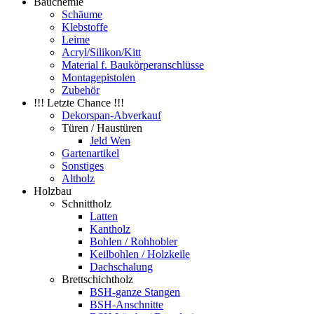
Bauchemie
Schäume
Klebstoffe
Leime
Acryl/Silikon/Kitt
Material f. Baukörperanschlüsse
Montagepistolen
Zubehör
!!! Letzte Chance !!!
Dekorspan-Abverkauf
Türen / Haustüren
Jeld Wen
Gartenartikel
Sonstiges
Altholz
Holzbau
Schnittholz
Latten
Kantholz
Bohlen / Rohhobler
Keilbohlen / Holzkeile
Dachschalung
Brettschichtholz
BSH-ganze Stangen
BSH-Anschnitte