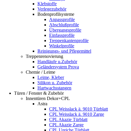
Klebstoffe
Verlegezubehör
Bodenprofilsysteme
Anpassprofile
Abschlußprofile
Übergangsprofile
Einfassprofile
Treppenkantenprofile
Winkelprofile
Reinigungs- und Pflegemittel
Treppenrenovierung
Handläufe u.Zubehör
Geländersystem Prova
Chemie / Leime
Leime, Kleber
Silikon u. Zubehör
Hartwachsstangen
Türen / Fenster & Zubehör
Innentüren Dekor+CPL
Astra
CPL Weisslack ä. 9010 Türblatt
CPL Weisslack ä. 9010 Zarge
CPL Akazie Türblatt
CPL Akazie Zarge
CPL Ureiche Türblatt