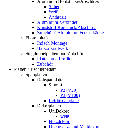
Aluminum Bordstücke/Abschluss
Silber
Weiß
Anthrazit
Aluminium-Verbinder
Kunststoff Bordstück/Abschluss
Zubehör f. Aluminium Fensterbänke
Photovoltaik
Indach-Montage
Balkonkraftwerk
Stegdoppelplatten und Zubehör
Platten und Profile
Zubehör
Platten / Tischlerbedarf
Spanplatten
Rohspanplatten
Stumpf
P2 (V20)
P3 (V100)
Leichtspanplatte
Dekorplatten
UniDekore
weiß
Holzdekore
Hochglanz- und Mattdekore