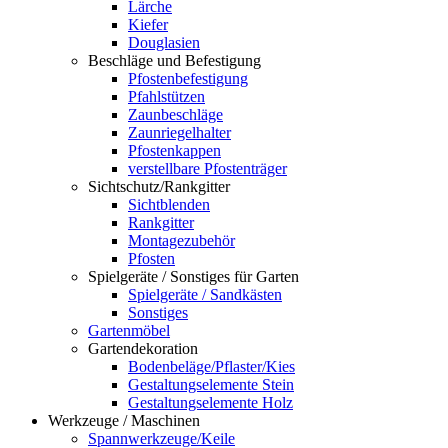
Lärche
Kiefer
Douglasien
Beschläge und Befestigung
Pfostenbefestigung
Pfahlstützen
Zaunbeschläge
Zaunriegelhalter
Pfostenkappen
verstellbare Pfostenträger
Sichtschutz/Rankgitter
Sichtblenden
Rankgitter
Montagezubehör
Pfosten
Spielgeräte / Sonstiges für Garten
Spielgeräte / Sandkästen
Sonstiges
Gartenmöbel
Gartendekoration
Bodenbeläge/Pflaster/Kies
Gestaltungselemente Stein
Gestaltungselemente Holz
Werkzeuge / Maschinen
Spannwerkzeuge/Keile