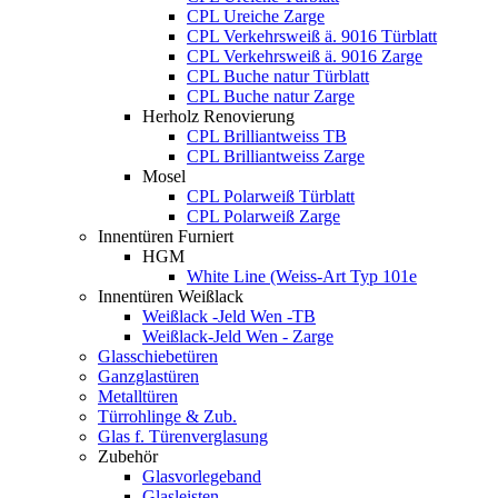
CPL Ureiche Zarge
CPL Verkehrsweiß ä. 9016 Türblatt
CPL Verkehrsweiß ä. 9016 Zarge
CPL Buche natur Türblatt
CPL Buche natur Zarge
Herholz Renovierung
CPL Brilliantweiss TB
CPL Brilliantweiss Zarge
Mosel
CPL Polarweiß Türblatt
CPL Polarweiß Zarge
Innentüren Furniert
HGM
White Line (Weiss-Art Typ 101e
Innentüren Weißlack
Weißlack -Jeld Wen -TB
Weißlack-Jeld Wen - Zarge
Glasschiebetüren
Ganzglastüren
Metalltüren
Türrohlinge & Zub.
Glas f. Türenverglasung
Zubehör
Glasvorlegeband
Glasleisten