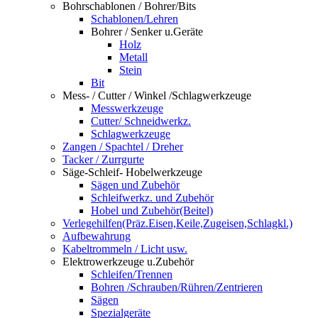
Bohrschablonen / Bohrer/Bits
Schablonen/Lehren
Bohrer / Senker u.Geräte
Holz
Metall
Stein
Bit
Mess- / Cutter / Winkel /Schlagwerkzeuge
Messwerkzeuge
Cutter/ Schneidwerkz.
Schlagwerkzeuge
Zangen / Spachtel / Dreher
Tacker / Zurrgurte
Säge-Schleif- Hobelwerkzeuge
Sägen und Zubehör
Schleifwerkz. und Zubehör
Hobel und Zubehör(Beitel)
Verlegehilfen(Präz.Eisen,Keile,Zugeisen,Schlagkl.)
Aufbewahrung
Kabeltrommeln / Licht usw.
Elektrowerkzeuge u.Zubehör
Schleifen/Trennen
Bohren /Schrauben/Rühren/Zentrieren
Sägen
Spezialgeräte