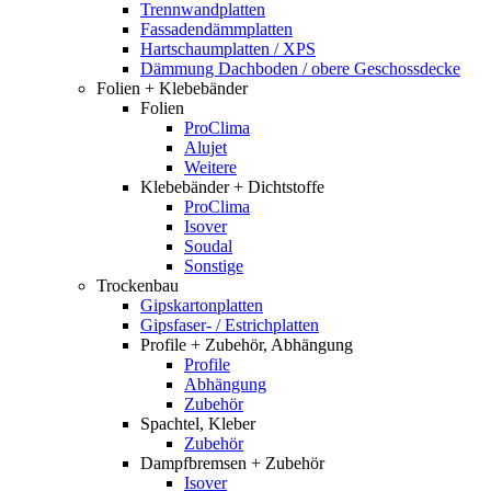
Trennwandplatten
Fassadendämmplatten
Hartschaumplatten / XPS
Dämmung Dachboden / obere Geschossdecke
Folien + Klebebänder
Folien
ProClima
Alujet
Weitere
Klebebänder + Dichtstoffe
ProClima
Isover
Soudal
Sonstige
Trockenbau
Gipskartonplatten
Gipsfaser- / Estrichplatten
Profile + Zubehör, Abhängung
Profile
Abhängung
Zubehör
Spachtel, Kleber
Zubehör
Dampfbremsen + Zubehör
Isover