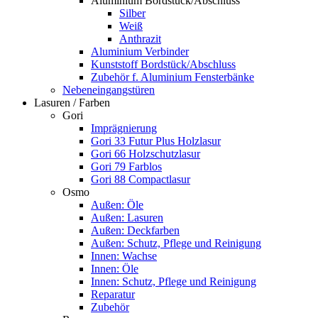
Aluminium Bordstück/Abschluss
Silber
Weiß
Anthrazit
Aluminium Verbinder
Kunststoff Bordstück/Abschluss
Zubehör f. Aluminium Fensterbänke
Nebeneingangstüren
Lasuren / Farben
Gori
Imprägnierung
Gori 33 Futur Plus Holzlasur
Gori 66 Holzschutzlasur
Gori 79 Farblos
Gori 88 Compactlasur
Osmo
Außen: Öle
Außen: Lasuren
Außen: Deckfarben
Außen: Schutz, Pflege und Reinigung
Innen: Wachse
Innen: Öle
Innen: Schutz, Pflege und Reinigung
Reparatur
Zubehör