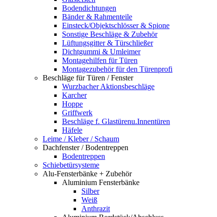
Bodendichtungen
Bänder & Rahmenteile
Einsteck/Objektschlösser & Spione
Sonstige Beschläge & Zubehör
Lüftungsgitter & Türschließer
Dichtgummi & Umleimer
Montagehilfen für Türen
Montagezubehör für den Türenprofi
Beschläge für Türen / Fenster
Wurzbacher Aktionsbeschläge
Karcher
Hoppe
Griffwerk
Beschläge f. Glastürenu.Innentüren
Häfele
Leime / Kleber / Schaum
Dachfenster / Bodentreppen
Bodentreppen
Schiebetürsysteme
Alu-Fensterbänke + Zubehör
Aluminium Fensterbänke
Silber
Weiß
Anthrazit