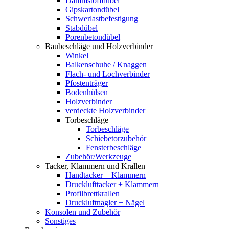
Dämmstoffdübel
Gipskartondübel
Schwerlastbefestigung
Stabdübel
Porenbetondübel
Baubeschläge und Holzverbinder
Winkel
Balkenschuhe / Knaggen
Flach- und Lochverbinder
Pfostenträger
Bodenhülsen
Holzverbinder
verdeckte Holzverbinder
Torbeschläge
Torbeschläge
Schiebetorzubehör
Fensterbeschläge
Zubehör/Werkzeuge
Tacker, Klammern und Krallen
Handtacker + Klammern
Drucklufttacker + Klammern
Profilbrettkrallen
Druckluftnagler + Nägel
Konsolen und Zubehör
Sonstiges