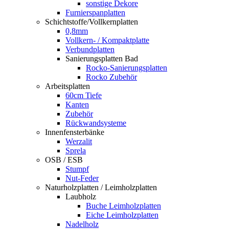
sonstige Dekore
Furnierspanplatten
Schichtstoffe/Vollkernplatten
0,8mm
Vollkern- / Kompaktplatte
Verbundplatten
Sanierungsplatten Bad
Rocko-Sanierungsplatten
Rocko Zubehör
Arbeitsplatten
60cm Tiefe
Kanten
Zubehör
Rückwandsysteme
Innenfensterbänke
Werzalit
Sprela
OSB / ESB
Stumpf
Nut-Feder
Naturholzplatten / Leimholzplatten
Laubholz
Buche Leimholzplatten
Eiche Leimholzplatten
Nadelholz