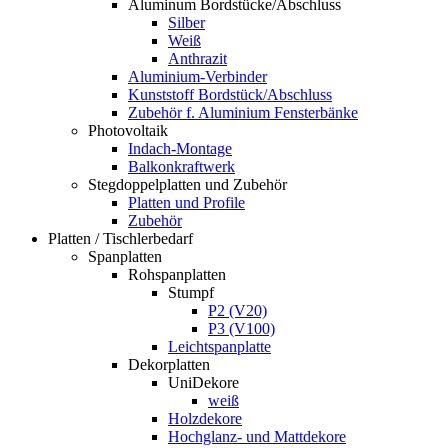
Aluminum Bordstücke/Abschluss
Silber
Weiß
Anthrazit
Aluminium-Verbinder
Kunststoff Bordstück/Abschluss
Zubehör f. Aluminium Fensterbänke
Photovoltaik
Indach-Montage
Balkonkraftwerk
Stegdoppelplatten und Zubehör
Platten und Profile
Zubehör
Platten / Tischlerbedarf
Spanplatten
Rohspanplatten
Stumpf
P2 (V20)
P3 (V100)
Leichtspanplatte
Dekorplatten
UniDekore
weiß
Holzdekore
Hochglanz- und Mattdekore