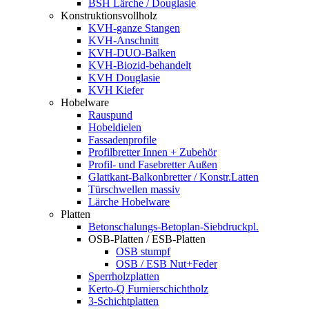
BSH Lärche / Douglasie
Konstruktionsvollholz
KVH-ganze Stangen
KVH-Anschnitt
KVH-DUO-Balken
KVH-Biozid-behandelt
KVH Douglasie
KVH Kiefer
Hobelware
Rauspund
Hobeldielen
Fassadenprofile
Profilbretter Innen + Zubehör
Profil- und Fasebretter Außen
Glattkant-Balkonbretter / Konstr.Latten
Türschwellen massiv
Lärche Hobelware
Platten
Betonschalungs-Betoplan-Siebdruckpl.
OSB-Platten / ESB-Platten
OSB stumpf
OSB / ESB Nut+Feder
Sperrholzplatten
Kerto-Q Furnierschichtholz
3-Schichtplatten