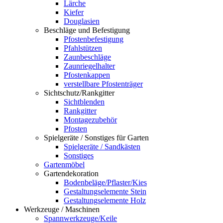
Lärche
Kiefer
Douglasien
Beschläge und Befestigung
Pfostenbefestigung
Pfahlstützen
Zaunbeschläge
Zaunriegelhalter
Pfostenkappen
verstellbare Pfostenträger
Sichtschutz/Rankgitter
Sichtblenden
Rankgitter
Montagezubehör
Pfosten
Spielgeräte / Sonstiges für Garten
Spielgeräte / Sandkästen
Sonstiges
Gartenmöbel
Gartendekoration
Bodenbeläge/Pflaster/Kies
Gestaltungselemente Stein
Gestaltungselemente Holz
Werkzeuge / Maschinen
Spannwerkzeuge/Keile