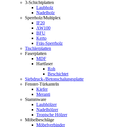
3-Schichtplatten
Laubholz
Nadelholz
Sperrholz/Multiplex
IF20
AW100
BFU
Kerto
Fräs-Sperrholz
Tischlerplatten
Faserplatten
MDF
Hartfaser
Roh
Beschichtet
Siebdruck-/Betonschalungsplatte
Fenster-Türkanteln
Kiefer
Meranti
Stammware
Laubhölzer
Nadelhölzer
Tropische Hölzer
Möbelbeschläge
Möbelverbinder