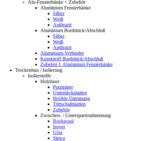
Alu-Fensterbänke + Zubehör
Aluminium Fensterbänke
Silber
Weiß
Anthrazit
Aluminium Bordstück/Abschluß
Silber
Weiß
Anthrazit
Aluminium-Verbinder
Kunststoff Bordstück/Abschluß
Zubehör f. Aluminium Fensterbänke
Trockenbau / Isolierung
Isolierstoffe
Holzfaser
Putzträger
Unterdeckplatten
flexible Dämmung
Trittschallplatten
Zubehör
Zwischen- / Untersparrendämmung
Rockwool
Isover
Ursa
Steico