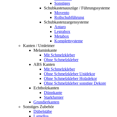
Sonstiges
Schubkastenauszüge / Führungssysteme
Movento
Rollschubführung
Schubkastenzargensysteme
Antaro
Legrabox
Metabox
Komplettsysteme
Kanten / Umleimer
Melaminkante
Mit Schmelzkleber
Ohne Schmelzkleber
ABS Kanten
Mit Schmelzkleber
Ohne Schmelzkleber Unidekor
Ohne Schmelzkleber Holzdekor
Ohne Schmelzkleber sonstige Dekore
Echtholzkanten
Dünnkante
Starkfurnier
Grundierkanten
Sonstiges Zubehör
Dübelstäbe
Lamellos