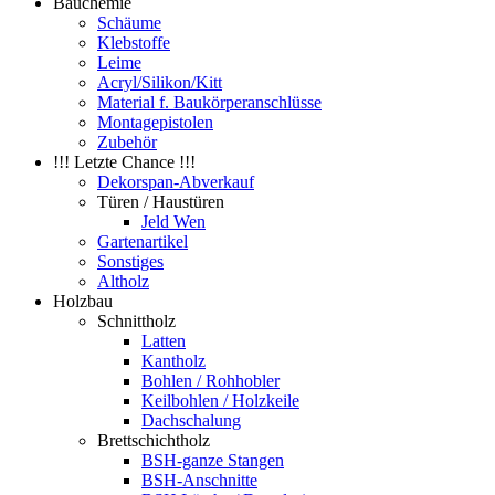
Bauchemie
Schäume
Klebstoffe
Leime
Acryl/Silikon/Kitt
Material f. Baukörperanschlüsse
Montagepistolen
Zubehör
!!! Letzte Chance !!!
Dekorspan-Abverkauf
Türen / Haustüren
Jeld Wen
Gartenartikel
Sonstiges
Altholz
Holzbau
Schnittholz
Latten
Kantholz
Bohlen / Rohhobler
Keilbohlen / Holzkeile
Dachschalung
Brettschichtholz
BSH-ganze Stangen
BSH-Anschnitte