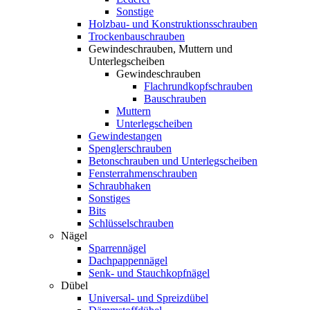
Sonstige
Holzbau- und Konstruktionsschrauben
Trockenbauschrauben
Gewindeschrauben, Muttern und
Unterlegscheiben
Gewindeschrauben
Flachrundkopfschrauben
Bauschrauben
Muttern
Unterlegscheiben
Gewindestangen
Spenglerschrauben
Betonschrauben und Unterlegscheiben
Fensterrahmenschrauben
Schraubhaken
Sonstiges
Bits
Schlüsselschrauben
Nägel
Sparrennägel
Dachpappennägel
Senk- und Stauchkopfnägel
Dübel
Universal- und Spreizdübel