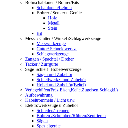
Bohrschablonen / Bohrer/Bits
Schablonen/Lehren
Bohrer / Senker u.Geräte
Holz
Metall
Stein
Bit
Mess- / Cutter / Winkel /Schlagwerkzeuge
Messwerkzeuge
Cutter/ Schneidwerkz.
Schlagwerkzeuge
Zangen / Spachtel / Dreher
Tacker / Zurrgurte
Säge-Schleif- Hobelwerkzeuge
Sägen und Zubehör
Schleifwerkz. und Zubehör
Hobel und Zubehör(Beitel)
Verlegehilfen(Präz.Eisen,Keile,Zugeisen,Schlagkl.)
Aufbewahrung
Kabeltrommeln / Licht usw.
Elektrowerkzeuge u.Zubehör
Schleifen/Trennen
Bohren /Schrauben/Rühren/Zentrieren
Sägen
Spezialgeräte