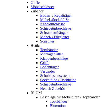
Griffe
Möbelschlösser
Zubehör
Boden- / Regalträger
Möbel-/Sockelfüße
Kabeldurchlässe
Schiebetürbeschläge
Schrankaufhänger
Möbel- / Filzgleiter
Sonstiges
Hettich
Topfbänder
Montageplatten
Klappenbeschläge
Griffe
Bodenträger
Verbinder
Schubkastensysteme
Sockelfüße / Tischbeine
Schiebetürbeschläge
Hettich Zubehör
BLUM
Beschläge für Möbeltüren / Topfbänder
Topfbänder
Blumotion