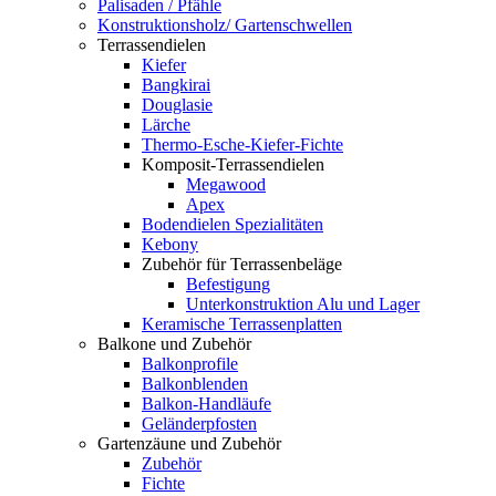
Palisaden / Pfähle
Konstruktionsholz/ Gartenschwellen
Terrassendielen
Kiefer
Bangkirai
Douglasie
Lärche
Thermo-Esche-Kiefer-Fichte
Komposit-Terrassendielen
Megawood
Apex
Bodendielen Spezialitäten
Kebony
Zubehör für Terrassenbeläge
Befestigung
Unterkonstruktion Alu und Lager
Keramische Terrassenplatten
Balkone und Zubehör
Balkonprofile
Balkonblenden
Balkon-Handläufe
Geländerpfosten
Gartenzäune und Zubehör
Zubehör
Fichte