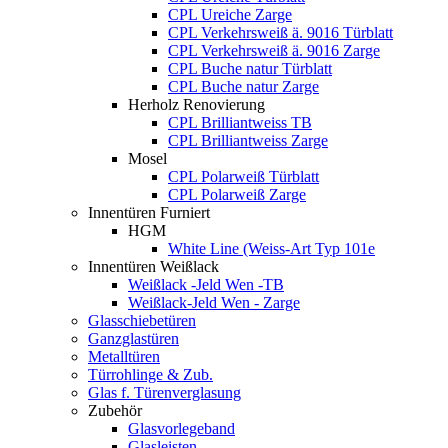
CPL Ureiche Zarge
CPL Verkehrsweiß ä. 9016 Türblatt
CPL Verkehrsweiß ä. 9016 Zarge
CPL Buche natur Türblatt
CPL Buche natur Zarge
Herholz Renovierung
CPL Brilliantweiss TB
CPL Brilliantweiss Zarge
Mosel
CPL Polarweiß Türblatt
CPL Polarweiß Zarge
Innentüren Furniert
HGM
White Line (Weiss-Art Typ 101e
Innentüren Weißlack
Weißlack -Jeld Wen -TB
Weißlack-Jeld Wen - Zarge
Glasschiebetüren
Ganzglastüren
Metalltüren
Türrohlinge & Zub.
Glas f. Türenverglasung
Zubehör
Glasvorlegeband
Glasleisten