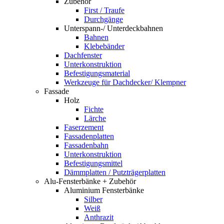
Zubehör
First / Traufe
Durchgänge
Unterspann-/ Unterdeckbahnen
Bahnen
Klebebänder
Dachfenster
Unterkonstruktion
Befestigungsmaterial
Werkzeuge für Dachdecker/ Klempner
Fassade
Holz
Fichte
Lärche
Faserzement
Fassadenplatten
Fassadenbahn
Unterkonstruktion
Befestigungsmittel
Dämmplatten / Putzträgerplatten
Alu-Fensterbänke + Zubehör
Aluminium Fensterbänke
Silber
Weiß
Anthrazit