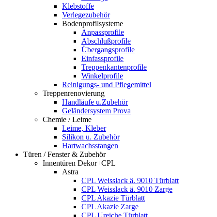
Klebstoffe
Verlegezubehör
Bodenprofilsysteme
Anpassprofile
Abschlußprofile
Übergangsprofile
Einfassprofile
Treppenkantenprofile
Winkelprofile
Reinigungs- und Pflegemittel
Treppenrenovierung
Handläufe u.Zubehör
Geländersystem Prova
Chemie / Leime
Leime, Kleber
Silikon u. Zubehör
Hartwachsstangen
Türen / Fenster & Zubehör
Innentüren Dekor+CPL
Astra
CPL Weisslack ä. 9010 Türblatt
CPL Weisslack ä. 9010 Zarge
CPL Akazie Türblatt
CPL Akazie Zarge
CPL Ureiche Türblatt