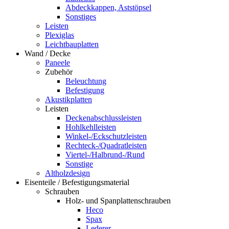
Abdeckkappen, Aststöpsel
Sonstiges
Leisten
Plexiglas
Leichtbauplatten
Wand / Decke
Paneele
Zubehör
Beleuchtung
Befestigung
Akustikplatten
Leisten
Deckenabschlussleisten
Hohlkehlleisten
Winkel-/Eckschutzleisten
Rechteck-/Quadratleisten
Viertel-/Halbrund-/Rund
Sonstige
Altholzdesign
Eisenteile / Befestigungsmaterial
Schrauben
Holz- und Spanplattenschrauben
Heco
Spax
Lederer