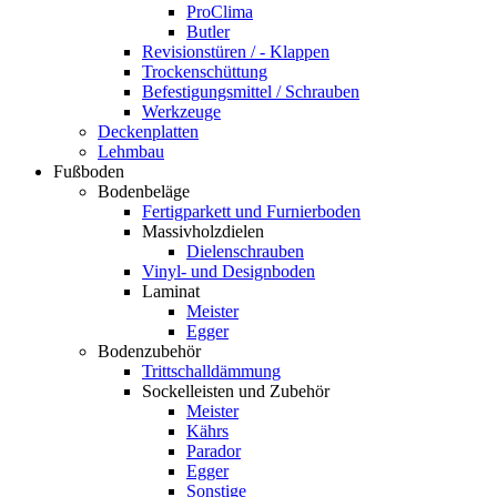
ProClima
Butler
Revisionstüren / - Klappen
Trockenschüttung
Befestigungsmittel / Schrauben
Werkzeuge
Deckenplatten
Lehmbau
Fußboden
Bodenbeläge
Fertigparkett und Furnierboden
Massivholzdielen
Dielenschrauben
Vinyl- und Designboden
Laminat
Meister
Egger
Bodenzubehör
Trittschalldämmung
Sockelleisten und Zubehör
Meister
Kährs
Parador
Egger
Sonstige