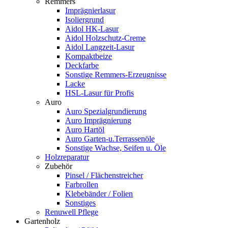
Remmers
Imprägnierlasur
Isoliergrund
Aidol HK-Lasur
Aidol Holzschutz-Creme
Aidol Langzeit-Lasur
Kompaktbeize
Deckfarbe
Sonstige Remmers-Erzeugnisse
Lacke
HSL-Lasur für Profis
Auro
Auro Spezialgrundierung
Auro Imprägnierung
Auro Hartöl
Auro Garten-u.Terrassenöle
Sonstige Wachse, Seifen u. Öle
Holzreparatur
Zubehör
Pinsel / Flächenstreicher
Farbrollen
Klebebänder / Folien
Sonstiges
Renuwell Pflege
Gartenholz