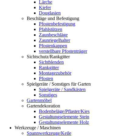
Lärche
Kiefer
Douglasien
Beschläge und Befestigung
Pfostenbefestigung
Pfahlstützen
Zaunbeschläge
Zaunriegelhalter
Pfostenkappen
verstellbare Pfostenträger
Sichtschutz/Rankgitter
Sichtblenden
Rankgitter
Montagezubehör
Pfosten
Spielgeräte / Sonstiges für Garten
Spielgeräte / Sandkästen
Sonstiges
Gartenmöbel
Gartendekoration
Bodenbeläge/Pflaster/Kies
Gestaltungselemente Stein
Gestaltungselemente Holz
Werkzeuge / Maschinen
Spannwerkzeuge/Keile