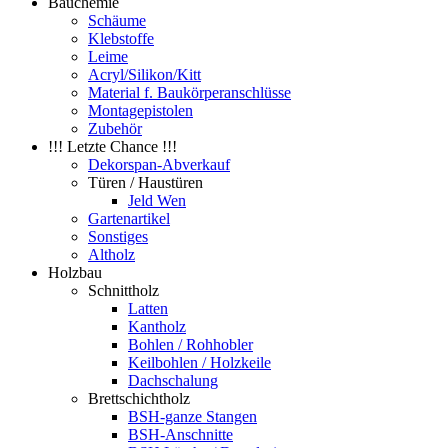
Bauchemie
Schäume
Klebstoffe
Leime
Acryl/Silikon/Kitt
Material f. Baukörperanschlüsse
Montagepistolen
Zubehör
!!! Letzte Chance !!!
Dekorspan-Abverkauf
Türen / Haustüren
Jeld Wen
Gartenartikel
Sonstiges
Altholz
Holzbau
Schnittholz
Latten
Kantholz
Bohlen / Rohhobler
Keilbohlen / Holzkeile
Dachschalung
Brettschichtholz
BSH-ganze Stangen
BSH-Anschnitte