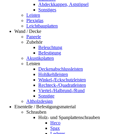
Abdeckkappen, Aststöpsel
Sonstiges
Leisten
Plexiglas
Leichtbauplatten
Wand / Decke
Paneele
Zubehör
Beleuchtung
Befestigung
Akustikplatten
Leisten
Deckenabschlussleisten
Hohlkehlleisten
Winkel-/Eckschutzleisten
Rechteck-/Quadratleisten
Viertel-/Halbrund-/Rund
Sonstige
Altholzdesign
Eisenteile / Befestigungsmaterial
Schrauben
Holz- und Spanplattenschrauben
Heco
Spax
Lederer