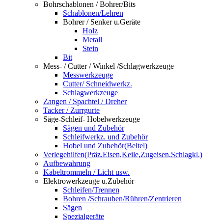
Bohrschablonen / Bohrer/Bits
Schablonen/Lehren
Bohrer / Senker u.Geräte
Holz
Metall
Stein
Bit
Mess- / Cutter / Winkel /Schlagwerkzeuge
Messwerkzeuge
Cutter/ Schneidwerkz.
Schlagwerkzeuge
Zangen / Spachtel / Dreher
Tacker / Zurrgurte
Säge-Schleif- Hobelwerkzeuge
Sägen und Zubehör
Schleifwerkz. und Zubehör
Hobel und Zubehör(Beitel)
Verlegehilfen(Präz.Eisen,Keile,Zugeisen,Schlagkl.)
Aufbewahrung
Kabeltrommeln / Licht usw.
Elektrowerkzeuge u.Zubehör
Schleifen/Trennen
Bohren /Schrauben/Rühren/Zentrieren
Sägen
Spezialgeräte