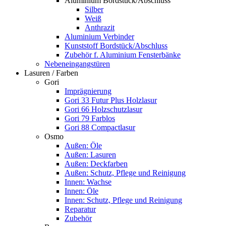
Aluminium Bordstück/Abschluss
Silber
Weiß
Anthrazit
Aluminium Verbinder
Kunststoff Bordstück/Abschluss
Zubehör f. Aluminium Fensterbänke
Nebeneingangstüren
Lasuren / Farben
Gori
Imprägnierung
Gori 33 Futur Plus Holzlasur
Gori 66 Holzschutzlasur
Gori 79 Farblos
Gori 88 Compactlasur
Osmo
Außen: Öle
Außen: Lasuren
Außen: Deckfarben
Außen: Schutz, Pflege und Reinigung
Innen: Wachse
Innen: Öle
Innen: Schutz, Pflege und Reinigung
Reparatur
Zubehör