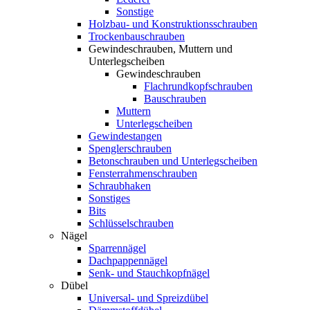
Sonstige
Holzbau- und Konstruktionsschrauben
Trockenbauschrauben
Gewindeschrauben, Muttern und
Unterlegscheiben
Gewindeschrauben
Flachrundkopfschrauben
Bauschrauben
Muttern
Unterlegscheiben
Gewindestangen
Spenglerschrauben
Betonschrauben und Unterlegscheiben
Fensterrahmenschrauben
Schraubhaken
Sonstiges
Bits
Schlüsselschrauben
Nägel
Sparrennägel
Dachpappennägel
Senk- und Stauchkopfnägel
Dübel
Universal- und Spreizdübel