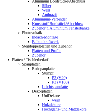
Aluminum Bordstücke/Abschluss
Silber
Weiß
Anthrazit
Aluminium-Verbinder
Kunststoff Bordstück/Abschluss
Zubehör f. Aluminium Fensterbänke
Photovoltaik
Indach-Montage
Balkonkraftwerk
Stegdoppelplatten und Zubehör
Platten und Profile
Zubehör
Platten / Tischlerbedarf
Spanplatten
Rohspanplatten
Stumpf
P2 (V20)
P3 (V100)
Leichtspanplatte
Dekorplatten
UniDekore
weiß
Holzdekore
Hochglanz- und Mattdekore