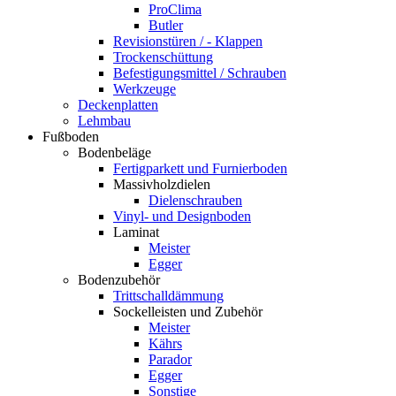
ProClima
Butler
Revisionstüren / - Klappen
Trockenschüttung
Befestigungsmittel / Schrauben
Werkzeuge
Deckenplatten
Lehmbau
Fußboden
Bodenbeläge
Fertigparkett und Furnierboden
Massivholzdielen
Dielenschrauben
Vinyl- und Designboden
Laminat
Meister
Egger
Bodenzubehör
Trittschalldämmung
Sockelleisten und Zubehör
Meister
Kährs
Parador
Egger
Sonstige