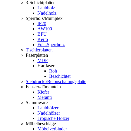
3-Schichtplatten
Laubholz
Nadelholz
Sperrholz/Multiplex
IF20
AW100
BFU
Kerto
Fräs-Sperrholz
Tischlerplatten
Faserplatten
MDF
Hartfaser
Roh
Beschichtet
Siebdruck-/Betonschalungsplatte
Fenster-Türkanteln
Kiefer
Meranti
Stammware
Laubhölzer
Nadelhölzer
Tropische Hölzer
Möbelbeschläge
Möbelverbinder