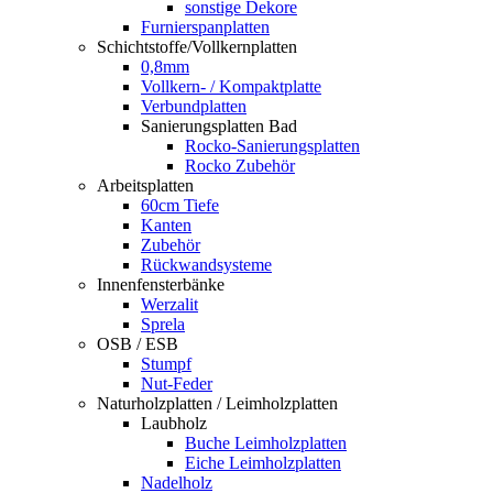
sonstige Dekore
Furnierspanplatten
Schichtstoffe/Vollkernplatten
0,8mm
Vollkern- / Kompaktplatte
Verbundplatten
Sanierungsplatten Bad
Rocko-Sanierungsplatten
Rocko Zubehör
Arbeitsplatten
60cm Tiefe
Kanten
Zubehör
Rückwandsysteme
Innenfensterbänke
Werzalit
Sprela
OSB / ESB
Stumpf
Nut-Feder
Naturholzplatten / Leimholzplatten
Laubholz
Buche Leimholzplatten
Eiche Leimholzplatten
Nadelholz