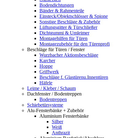
Bodendichtungen
Bänder & Rahmenteile
Einsteck/Objektschlösser & Spione
Sonstige Beschläge & Zubehör
Lüftungsgitter & Türschließer
Dichtgummi & Umleimer
Montagehilfen für Türen
Montagezubehör für den Türenprofi
Beschläge für Türen / Fenster
Wurzbacher Aktionsbeschläge
Karcher
Hoppe
Griffwerk
Beschläge f. Glastürenu.Innentüren
Häfele
Leime / Kleber / Schaum
Dachfenster / Bodentreppen
Bodentreppen
Schiebetürsysteme
Alu-Fensterbänke + Zubehör
Aluminium Fensterbänke
Silber
Weiß
Anthrazit