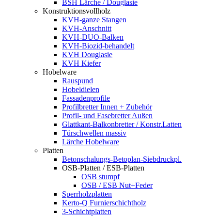
BSH Lärche / Douglasie
Konstruktionsvollholz
KVH-ganze Stangen
KVH-Anschnitt
KVH-DUO-Balken
KVH-Biozid-behandelt
KVH Douglasie
KVH Kiefer
Hobelware
Rauspund
Hobeldielen
Fassadenprofile
Profilbretter Innen + Zubehör
Profil- und Fasebretter Außen
Glattkant-Balkonbretter / Konstr.Latten
Türschwellen massiv
Lärche Hobelware
Platten
Betonschalungs-Betoplan-Siebdruckpl.
OSB-Platten / ESB-Platten
OSB stumpf
OSB / ESB Nut+Feder
Sperrholzplatten
Kerto-Q Furnierschichtholz
3-Schichtplatten