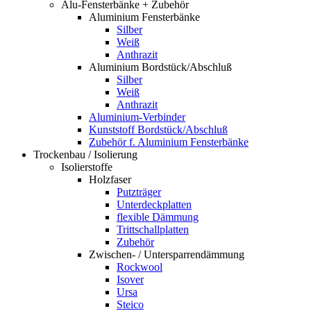
Alu-Fensterbänke + Zubehör
Aluminium Fensterbänke
Silber
Weiß
Anthrazit
Aluminium Bordstück/Abschluß
Silber
Weiß
Anthrazit
Aluminium-Verbinder
Kunststoff Bordstück/Abschluß
Zubehör f. Aluminium Fensterbänke
Trockenbau / Isolierung
Isolierstoffe
Holzfaser
Putzträger
Unterdeckplatten
flexible Dämmung
Trittschallplatten
Zubehör
Zwischen- / Untersparrendämmung
Rockwool
Isover
Ursa
Steico