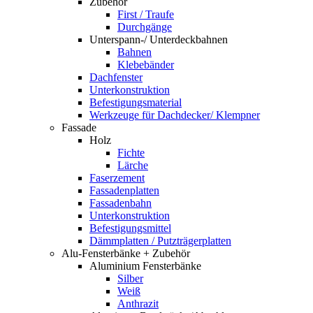
Zubehör
First / Traufe
Durchgänge
Unterspann-/ Unterdeckbahnen
Bahnen
Klebebänder
Dachfenster
Unterkonstruktion
Befestigungsmaterial
Werkzeuge für Dachdecker/ Klempner
Fassade
Holz
Fichte
Lärche
Faserzement
Fassadenplatten
Fassadenbahn
Unterkonstruktion
Befestigungsmittel
Dämmplatten / Putzträgerplatten
Alu-Fensterbänke + Zubehör
Aluminium Fensterbänke
Silber
Weiß
Anthrazit