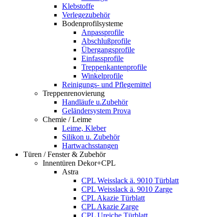
Klebstoffe
Verlegezubehör
Bodenprofilsysteme
Anpassprofile
Abschlußprofile
Übergangsprofile
Einfassprofile
Treppenkantenprofile
Winkelprofile
Reinigungs- und Pflegemittel
Treppenrenovierung
Handläufe u.Zubehör
Geländersystem Prova
Chemie / Leime
Leime, Kleber
Silikon u. Zubehör
Hartwachsstangen
Türen / Fenster & Zubehör
Innentüren Dekor+CPL
Astra
CPL Weisslack ä. 9010 Türblatt
CPL Weisslack ä. 9010 Zarge
CPL Akazie Türblatt
CPL Akazie Zarge
CPL Ureiche Türblatt