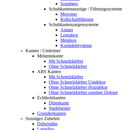
Sonstiges
Schubkastenauszüge / Führungssysteme
Movento
Rollschubführung
Schubkastenzargensysteme
Antaro
Legrabox
Metabox
Komplettsysteme
Kanten / Umleimer
Melaminkante
Mit Schmelzkleber
Ohne Schmelzkleber
ABS Kanten
Mit Schmelzkleber
Ohne Schmelzkleber Unidekor
Ohne Schmelzkleber Holzdekor
Ohne Schmelzkleber sonstige Dekore
Echtholzkanten
Dünnkante
Starkfurnier
Grundierkanten
Sonstiges Zubehör
Dübelstäbe
Lamellos