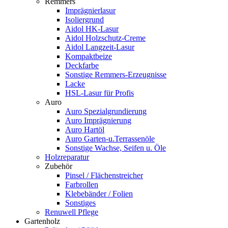
Remmers
Imprägnierlasur
Isoliergrund
Aidol HK-Lasur
Aidol Holzschutz-Creme
Aidol Langzeit-Lasur
Kompaktbeize
Deckfarbe
Sonstige Remmers-Erzeugnisse
Lacke
HSL-Lasur für Profis
Auro
Auro Spezialgrundierung
Auro Imprägnierung
Auro Hartöl
Auro Garten-u.Terrassenöle
Sonstige Wachse, Seifen u. Öle
Holzreparatur
Zubehör
Pinsel / Flächenstreicher
Farbrollen
Klebebänder / Folien
Sonstiges
Renuwell Pflege
Gartenholz