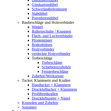
Dämmstoffdübel
Gipskartondübel
Schwerlastbefestigung
Stabdübel
Porenbetondübel
Baubeschläge und Holzverbinder
Winkel
Balkenschuhe / Knaggen
Flach- und Lochverbinder
Pfostenträger
Bodenhülsen
Holzverbinder
verdeckte Holzverbinder
Torbeschläge
Torbeschläge
Schiebetorzubehör
Fensterbeschläge
Zubehör/Werkzeuge
Tacker, Klammern und Krallen
Handtacker + Klammern
Drucklufttacker + Klammern
Profilbrettkrallen
Druckluftnagler + Nägel
Konsolen und Zubehör
Sonstiges