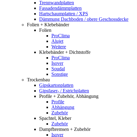
Trennwandplatten
Fassadendämmplatten
Hartschaumplatten / XPS
Dämmung Dachboden / obere Geschossdecke
Folien + Klebebänder
Folien
ProClima
Alujet
Weitere
Klebebänder + Dichtstoffe
ProClima
Isover
Soudal
Sonstige
Trockenbau
Gipskartonplatten
Gipsfaser- / Estrichplatten
Profile + Zubehör, Abhängung
Profile
Abhängung
Zubehör
Spachtel, Kleber
Zubehör
Dampfbremsen + Zubehör
Isover