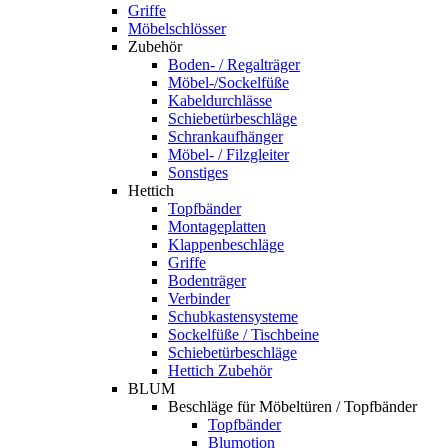
Griffe
Möbelschlösser
Zubehör
Boden- / Regalträger
Möbel-/Sockelfüße
Kabeldurchlässe
Schiebetürbeschläge
Schrankaufhänger
Möbel- / Filzgleiter
Sonstiges
Hettich
Topfbänder
Montageplatten
Klappenbeschläge
Griffe
Bodenträger
Verbinder
Schubkastensysteme
Sockelfüße / Tischbeine
Schiebetürbeschläge
Hettich Zubehör
BLUM
Beschläge für Möbeltüren / Topfbänder
Topfbänder
Blumotion