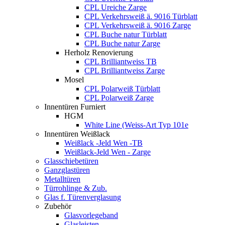
CPL Ureiche Zarge
CPL Verkehrsweiß ä. 9016 Türblatt
CPL Verkehrsweiß ä. 9016 Zarge
CPL Buche natur Türblatt
CPL Buche natur Zarge
Herholz Renovierung
CPL Brilliantweiss TB
CPL Brilliantweiss Zarge
Mosel
CPL Polarweiß Türblatt
CPL Polarweiß Zarge
Innentüren Furniert
HGM
White Line (Weiss-Art Typ 101e
Innentüren Weißlack
Weißlack -Jeld Wen -TB
Weißlack-Jeld Wen - Zarge
Glasschiebetüren
Ganzglastüren
Metalltüren
Türrohlinge & Zub.
Glas f. Türenverglasung
Zubehör
Glasvorlegeband
Glasleisten