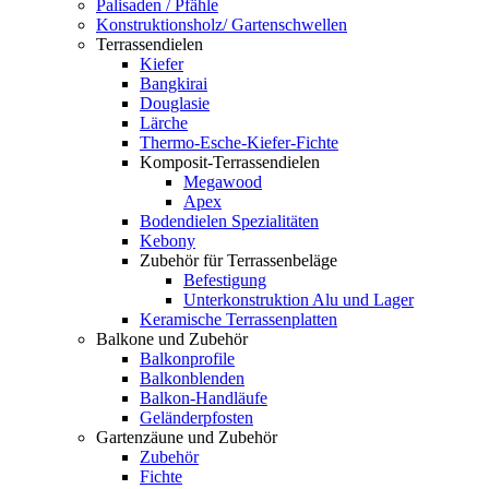
Palisaden / Pfähle
Konstruktionsholz/ Gartenschwellen
Terrassendielen
Kiefer
Bangkirai
Douglasie
Lärche
Thermo-Esche-Kiefer-Fichte
Komposit-Terrassendielen
Megawood
Apex
Bodendielen Spezialitäten
Kebony
Zubehör für Terrassenbeläge
Befestigung
Unterkonstruktion Alu und Lager
Keramische Terrassenplatten
Balkone und Zubehör
Balkonprofile
Balkonblenden
Balkon-Handläufe
Geländerpfosten
Gartenzäune und Zubehör
Zubehör
Fichte