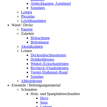
Abdeckkappen, Aststöpsel
Sonstiges
Leisten
Plexiglas
Leichtbauplatten
Wand / Decke
Paneele
Zubehör
Beleuchtung
Befestigung
Akustikplatten
Leisten
Deckenabschlussleisten
Hohlkehlleisten
Winkel-/Eckschutzleisten
Rechteck-/Quadratleisten
Viertel-/Halbrund-/Rund
Sonstige
Altholzdesign
Eisenteile / Befestigungsmaterial
Schrauben
Holz- und Spanplattenschrauben
Heco
Spax
Lederer