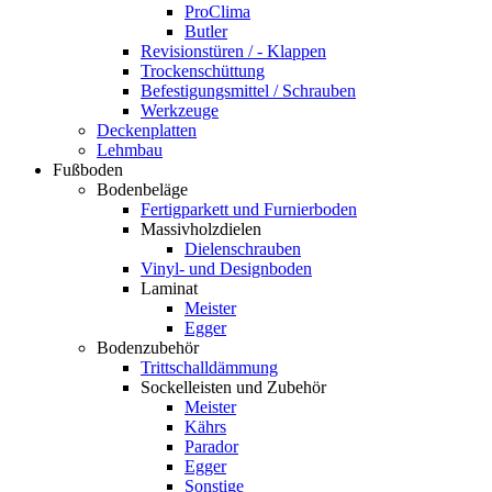
ProClima
Butler
Revisionstüren / - Klappen
Trockenschüttung
Befestigungsmittel / Schrauben
Werkzeuge
Deckenplatten
Lehmbau
Fußboden
Bodenbeläge
Fertigparkett und Furnierboden
Massivholzdielen
Dielenschrauben
Vinyl- und Designboden
Laminat
Meister
Egger
Bodenzubehör
Trittschalldämmung
Sockelleisten und Zubehör
Meister
Kährs
Parador
Egger
Sonstige