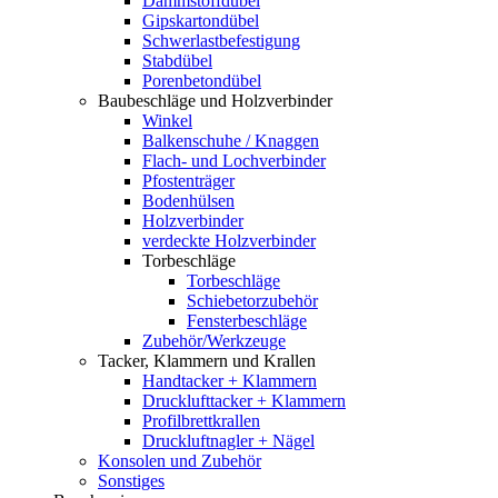
Dämmstoffdübel
Gipskartondübel
Schwerlastbefestigung
Stabdübel
Porenbetondübel
Baubeschläge und Holzverbinder
Winkel
Balkenschuhe / Knaggen
Flach- und Lochverbinder
Pfostenträger
Bodenhülsen
Holzverbinder
verdeckte Holzverbinder
Torbeschläge
Torbeschläge
Schiebetorzubehör
Fensterbeschläge
Zubehör/Werkzeuge
Tacker, Klammern und Krallen
Handtacker + Klammern
Drucklufttacker + Klammern
Profilbrettkrallen
Druckluftnagler + Nägel
Konsolen und Zubehör
Sonstiges