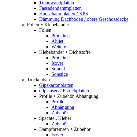
Trennwandplatten
Fassadendämmplatten
Hartschaumplatten / XPS
Dämmung Dachboden / obere Geschossdecke
Folien + Klebebänder
Folien
ProClima
Alujet
Weitere
Klebebänder + Dichtstoffe
ProClima
Isover
Soudal
Sonstige
Trockenbau
Gipskartonplatten
Gipsfaser- / Estrichplatten
Profile + Zubehör, Abhängung
Profile
Abhängung
Zubehör
Spachtel, Kleber
Zubehör
Dampfbremsen + Zubehör
Isover