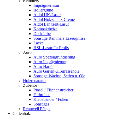
Remmers
Imprägnierlasur
Isoliergrund
Aidol HK-Lasur
Aidol Holzschutz-Creme
Aidol Langzeit-Lasur
Kompaktbeize
Deckfarbe
Sonstige Remmers-Erzeugnisse
Lacke
HSL-Lasur für Profis
Auro
Auro Spezialgrundierung
Auro Imprägnierung
Auro Hartöl
Auro Garten-u.Terrassenöle
Sonstige Wachse, Seifen u. Öle
Holzreparatur
Zubehör
Pinsel / Flächenstreicher
Farbrollen
Klebebänder / Folien
Sonstiges
Renuwell Pflege
Gartenholz