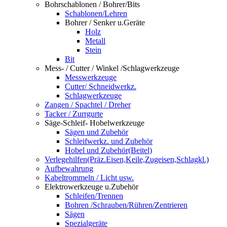
Bohrschablonen / Bohrer/Bits
Schablonen/Lehren
Bohrer / Senker u.Geräte
Holz
Metall
Stein
Bit
Mess- / Cutter / Winkel /Schlagwerkzeuge
Messwerkzeuge
Cutter/ Schneidwerkz.
Schlagwerkzeuge
Zangen / Spachtel / Dreher
Tacker / Zurrgurte
Säge-Schleif- Hobelwerkzeuge
Sägen und Zubehör
Schleifwerkz. und Zubehör
Hobel und Zubehör(Beitel)
Verlegehilfen(Präz.Eisen,Keile,Zugeisen,Schlagkl.)
Aufbewahrung
Kabeltrommeln / Licht usw.
Elektrowerkzeuge u.Zubehör
Schleifen/Trennen
Bohren /Schrauben/Rühren/Zentrieren
Sägen
Spezialgeräte