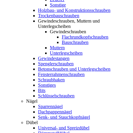
Sonstige
Holzbau- und Konstruktionsschrauben
Trockenbauschrauben
Gewindeschrauben, Muttern und
Unterlegscheiben
Gewindeschrauben
Flachrundkopfschrauben
Bauschrauben
Muttern
Unterlegscheiben
Gewindestangen
Spenglerschrauben
Betonschrauben und Unterlegscheiben
Fensterrahmenschrauben
Schraubhaken
Sonstiges
Bits
Schlüsselschrauben
Nägel
Sparrennägel
Dachpappennägel
Senk- und Stauchkopfnägel
Dübel
Universal- und Spreizdübel