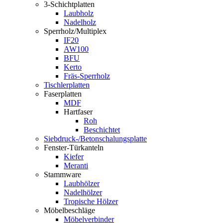
3-Schichtplatten
Laubholz
Nadelholz
Sperrholz/Multiplex
IF20
AW100
BFU
Kerto
Fräs-Sperrholz
Tischlerplatten
Faserplatten
MDF
Hartfaser
Roh
Beschichtet
Siebdruck-/Betonschalungsplatte
Fenster-Türkanteln
Kiefer
Meranti
Stammware
Laubhölzer
Nadelhölzer
Tropische Hölzer
Möbelbeschläge
Möbelverbinder