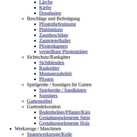
Lärche
Kiefer
Douglasien
Beschläge und Befestigung
Pfostenbefestigung
Pfahlstützen
Zaunbeschläge
Zaunriegelhalter
Pfostenkappen
verstellbare Pfostenträger
Sichtschutz/Rankgitter
Sichtblenden
Rankgitter
Montagezubehör
Pfosten
Spielgeräte / Sonstiges für Garten
Spielgeräte / Sandkästen
Sonstiges
Gartenmöbel
Gartendekoration
Bodenbeläge/Pflaster/Kies
Gestaltungselemente Stein
Gestaltungselemente Holz
Werkzeuge / Maschinen
Spannwerkzeuge/Keile