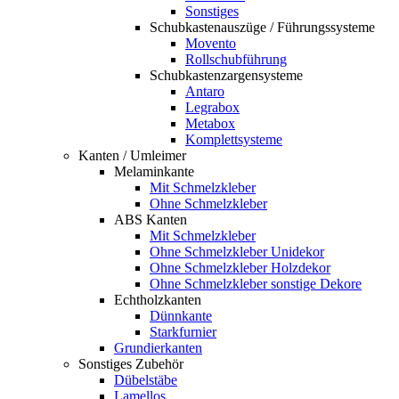
Sonstiges
Schubkastenauszüge / Führungssysteme
Movento
Rollschubführung
Schubkastenzargensysteme
Antaro
Legrabox
Metabox
Komplettsysteme
Kanten / Umleimer
Melaminkante
Mit Schmelzkleber
Ohne Schmelzkleber
ABS Kanten
Mit Schmelzkleber
Ohne Schmelzkleber Unidekor
Ohne Schmelzkleber Holzdekor
Ohne Schmelzkleber sonstige Dekore
Echtholzkanten
Dünnkante
Starkfurnier
Grundierkanten
Sonstiges Zubehör
Dübelstäbe
Lamellos