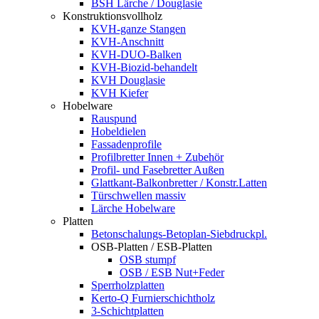
BSH Lärche / Douglasie
Konstruktionsvollholz
KVH-ganze Stangen
KVH-Anschnitt
KVH-DUO-Balken
KVH-Biozid-behandelt
KVH Douglasie
KVH Kiefer
Hobelware
Rauspund
Hobeldielen
Fassadenprofile
Profilbretter Innen + Zubehör
Profil- und Fasebretter Außen
Glattkant-Balkonbretter / Konstr.Latten
Türschwellen massiv
Lärche Hobelware
Platten
Betonschalungs-Betoplan-Siebdruckpl.
OSB-Platten / ESB-Platten
OSB stumpf
OSB / ESB Nut+Feder
Sperrholzplatten
Kerto-Q Furnierschichtholz
3-Schichtplatten