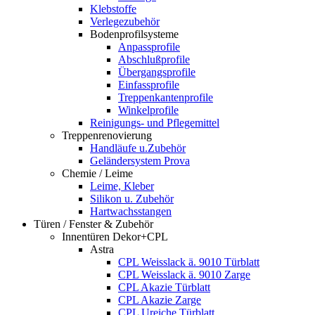
Klebstoffe
Verlegezubehör
Bodenprofilsysteme
Anpassprofile
Abschlußprofile
Übergangsprofile
Einfassprofile
Treppenkantenprofile
Winkelprofile
Reinigungs- und Pflegemittel
Treppenrenovierung
Handläufe u.Zubehör
Geländersystem Prova
Chemie / Leime
Leime, Kleber
Silikon u. Zubehör
Hartwachsstangen
Türen / Fenster & Zubehör
Innentüren Dekor+CPL
Astra
CPL Weisslack ä. 9010 Türblatt
CPL Weisslack ä. 9010 Zarge
CPL Akazie Türblatt
CPL Akazie Zarge
CPL Ureiche Türblatt