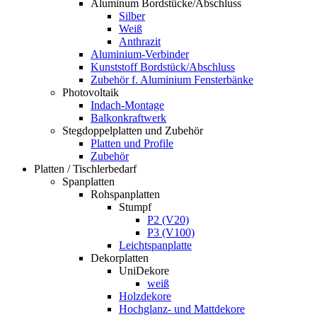
Aluminum Bordstücke/Abschluss
Silber
Weiß
Anthrazit
Aluminium-Verbinder
Kunststoff Bordstück/Abschluss
Zubehör f. Aluminium Fensterbänke
Photovoltaik
Indach-Montage
Balkonkraftwerk
Stegdoppelplatten und Zubehör
Platten und Profile
Zubehör
Platten / Tischlerbedarf
Spanplatten
Rohspanplatten
Stumpf
P2 (V20)
P3 (V100)
Leichtspanplatte
Dekorplatten
UniDekore
weiß
Holzdekore
Hochglanz- und Mattdekore