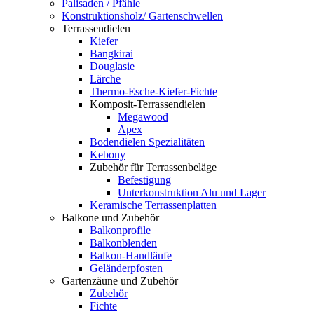
Palisaden / Pfähle
Konstruktionsholz/ Gartenschwellen
Terrassendielen
Kiefer
Bangkirai
Douglasie
Lärche
Thermo-Esche-Kiefer-Fichte
Komposit-Terrassendielen
Megawood
Apex
Bodendielen Spezialitäten
Kebony
Zubehör für Terrassenbeläge
Befestigung
Unterkonstruktion Alu und Lager
Keramische Terrassenplatten
Balkone und Zubehör
Balkonprofile
Balkonblenden
Balkon-Handläufe
Geländerpfosten
Gartenzäune und Zubehör
Zubehör
Fichte