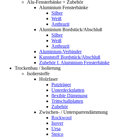
Alu-Fensterbänke + Zubehör
Aluminium Fensterbänke
Silber
Weiß
Anthrazit
Aluminium Bordstück/Abschluß
Silber
Weiß
Anthrazit
Aluminium-Verbinder
Kunststoff Bordstück/Abschluß
Zubehör f. Aluminium Fensterbänke
Trockenbau / Isolierung
Isolierstoffe
Holzfaser
Putzträger
Unterdeckplatten
flexible Dämmung
Trittschallplatten
Zubehör
Zwischen- / Untersparrendämmung
Rockwool
Isover
Ursa
Steico