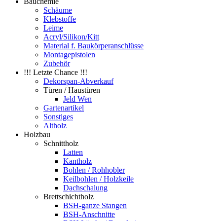
Bauchemie
Schäume
Klebstoffe
Leime
Acryl/Silikon/Kitt
Material f. Baukörperanschlüsse
Montagepistolen
Zubehör
!!! Letzte Chance !!!
Dekorspan-Abverkauf
Türen / Haustüren
Jeld Wen
Gartenartikel
Sonstiges
Altholz
Holzbau
Schnittholz
Latten
Kantholz
Bohlen / Rohhobler
Keilbohlen / Holzkeile
Dachschalung
Brettschichtholz
BSH-ganze Stangen
BSH-Anschnitte