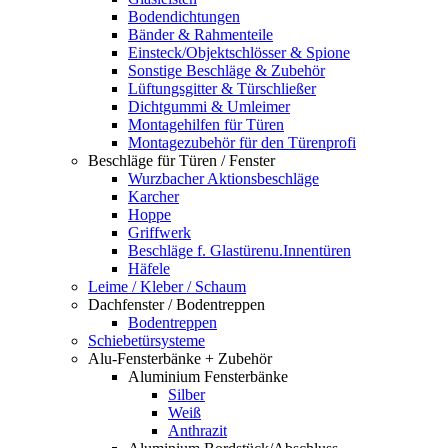
Bodendichtungen
Bänder & Rahmenteile
Einsteck/Objektschlösser & Spione
Sonstige Beschläge & Zubehör
Lüftungsgitter & Türschließer
Dichtgummi & Umleimer
Montagehilfen für Türen
Montagezubehör für den Türenprofi
Beschläge für Türen / Fenster
Wurzbacher Aktionsbeschläge
Karcher
Hoppe
Griffwerk
Beschläge f. Glastürenu.Innentüren
Häfele
Leime / Kleber / Schaum
Dachfenster / Bodentreppen
Bodentreppen
Schiebetürsysteme
Alu-Fensterbänke + Zubehör
Aluminium Fensterbänke
Silber
Weiß
Anthrazit