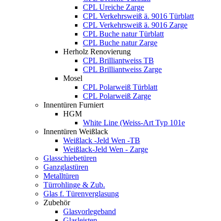
CPL Ureiche Zarge
CPL Verkehrsweiß ä. 9016 Türblatt
CPL Verkehrsweiß ä. 9016 Zarge
CPL Buche natur Türblatt
CPL Buche natur Zarge
Herholz Renovierung
CPL Brilliantweiss TB
CPL Brilliantweiss Zarge
Mosel
CPL Polarweiß Türblatt
CPL Polarweiß Zarge
Innentüren Furniert
HGM
White Line (Weiss-Art Typ 101e
Innentüren Weißlack
Weißlack -Jeld Wen -TB
Weißlack-Jeld Wen - Zarge
Glasschiebetüren
Ganzglastüren
Metalltüren
Türrohlinge & Zub.
Glas f. Türenverglasung
Zubehör
Glasvorlegeband
Glasleisten