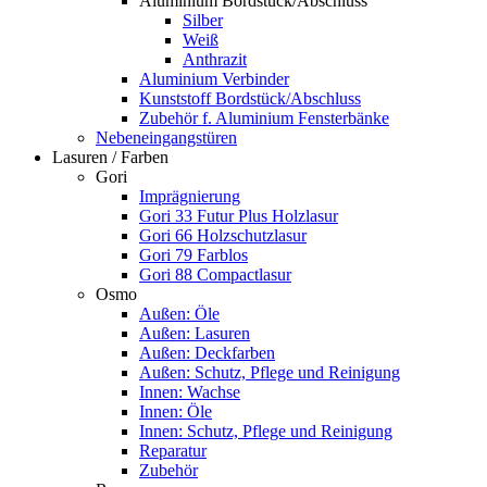
Aluminium Bordstück/Abschluss
Silber
Weiß
Anthrazit
Aluminium Verbinder
Kunststoff Bordstück/Abschluss
Zubehör f. Aluminium Fensterbänke
Nebeneingangstüren
Lasuren / Farben
Gori
Imprägnierung
Gori 33 Futur Plus Holzlasur
Gori 66 Holzschutzlasur
Gori 79 Farblos
Gori 88 Compactlasur
Osmo
Außen: Öle
Außen: Lasuren
Außen: Deckfarben
Außen: Schutz, Pflege und Reinigung
Innen: Wachse
Innen: Öle
Innen: Schutz, Pflege und Reinigung
Reparatur
Zubehör