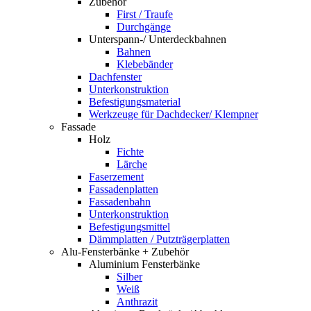
Zubehör
First / Traufe
Durchgänge
Unterspann-/ Unterdeckbahnen
Bahnen
Klebebänder
Dachfenster
Unterkonstruktion
Befestigungsmaterial
Werkzeuge für Dachdecker/ Klempner
Fassade
Holz
Fichte
Lärche
Faserzement
Fassadenplatten
Fassadenbahn
Unterkonstruktion
Befestigungsmittel
Dämmplatten / Putzträgerplatten
Alu-Fensterbänke + Zubehör
Aluminium Fensterbänke
Silber
Weiß
Anthrazit