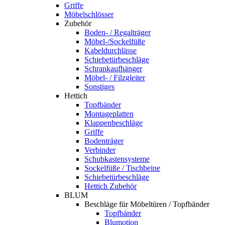
Griffe
Möbelschlösser
Zubehör
Boden- / Regalträger
Möbel-/Sockelfüße
Kabeldurchlässe
Schiebetürbeschläge
Schrankaufhänger
Möbel- / Filzgleiter
Sonstiges
Hettich
Topfbänder
Montageplatten
Klappenbeschläge
Griffe
Bodenträger
Verbinder
Schubkastensysteme
Sockelfüße / Tischbeine
Schiebetürbeschläge
Hettich Zubehör
BLUM
Beschläge für Möbeltüren / Topfbänder
Topfbänder
Blumotion