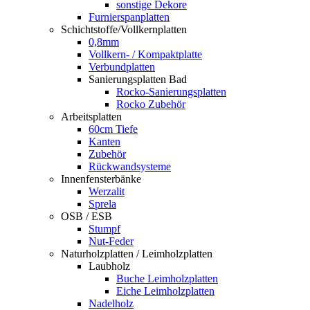
sonstige Dekore
Furnierspanplatten
Schichtstoffe/Vollkernplatten
0,8mm
Vollkern- / Kompaktplatte
Verbundplatten
Sanierungsplatten Bad
Rocko-Sanierungsplatten
Rocko Zubehör
Arbeitsplatten
60cm Tiefe
Kanten
Zubehör
Rückwandsysteme
Innenfensterbänke
Werzalit
Sprela
OSB / ESB
Stumpf
Nut-Feder
Naturholzplatten / Leimholzplatten
Laubholz
Buche Leimholzplatten
Eiche Leimholzplatten
Nadelholz