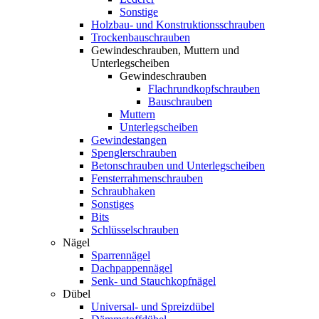
Sonstige
Holzbau- und Konstruktionsschrauben
Trockenbauschrauben
Gewindeschrauben, Muttern und
Unterlegscheiben
Gewindeschrauben
Flachrundkopfschrauben
Bauschrauben
Muttern
Unterlegscheiben
Gewindestangen
Spenglerschrauben
Betonschrauben und Unterlegscheiben
Fensterrahmenschrauben
Schraubhaken
Sonstiges
Bits
Schlüsselschrauben
Nägel
Sparrennägel
Dachpappennägel
Senk- und Stauchkopfnägel
Dübel
Universal- und Spreizdübel