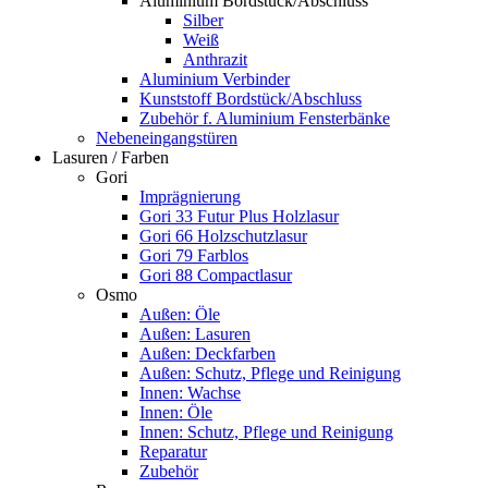
Aluminium Bordstück/Abschluss
Silber
Weiß
Anthrazit
Aluminium Verbinder
Kunststoff Bordstück/Abschluss
Zubehör f. Aluminium Fensterbänke
Nebeneingangstüren
Lasuren / Farben
Gori
Imprägnierung
Gori 33 Futur Plus Holzlasur
Gori 66 Holzschutzlasur
Gori 79 Farblos
Gori 88 Compactlasur
Osmo
Außen: Öle
Außen: Lasuren
Außen: Deckfarben
Außen: Schutz, Pflege und Reinigung
Innen: Wachse
Innen: Öle
Innen: Schutz, Pflege und Reinigung
Reparatur
Zubehör