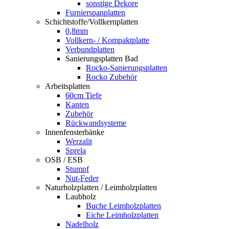
sonstige Dekore
Furnierspanplatten
Schichtstoffe/Vollkernplatten
0,8mm
Vollkern- / Kompaktplatte
Verbundplatten
Sanierungsplatten Bad
Rocko-Sanierungsplatten
Rocko Zubehör
Arbeitsplatten
60cm Tiefe
Kanten
Zubehör
Rückwandsysteme
Innenfensterbänke
Werzalit
Sprela
OSB / ESB
Stumpf
Nut-Feder
Naturholzplatten / Leimholzplatten
Laubholz
Buche Leimholzplatten
Eiche Leimholzplatten
Nadelholz