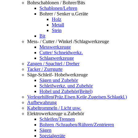
Bohrschablonen / Bohrer/Bits
Schablonen/Lehren
Bohrer / Senker u.Geräte
Holz
Metall
Stein
Bit
Mess- / Cutter / Winkel /Schlagwerkzeuge
Messwerkzeuge
Cutter/ Schneidwerkz.
Schlagwerkzeuge
Zangen / Spachtel / Dreher
Tacker / Zurrgurte
Säge-Schleif- Hobelwerkzeuge
Sägen und Zubehör
Schleifwerkz. und Zubehör
Hobel und Zubehör(Beitel)
Verlegehilfen(Präz.Eisen,Keile,Zugeisen,Schlagkl.)
Aufbewahrung
Kabeltrommeln / Licht usw.
Elektrowerkzeuge u.Zubehör
Schleifen/Trennen
Bohren /Schrauben/Rühren/Zentrieren
Sägen
Spezialgeräte