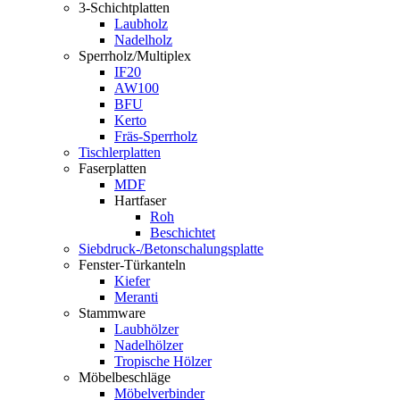
3-Schichtplatten
Laubholz
Nadelholz
Sperrholz/Multiplex
IF20
AW100
BFU
Kerto
Fräs-Sperrholz
Tischlerplatten
Faserplatten
MDF
Hartfaser
Roh
Beschichtet
Siebdruck-/Betonschalungsplatte
Fenster-Türkanteln
Kiefer
Meranti
Stammware
Laubhölzer
Nadelhölzer
Tropische Hölzer
Möbelbeschläge
Möbelverbinder