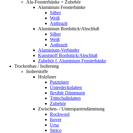
Alu-Fensterbänke + Zubehör
Aluminium Fensterbänke
Silber
Weiß
Anthrazit
Aluminium Bordstück/Abschluß
Silber
Weiß
Anthrazit
Aluminium-Verbinder
Kunststoff Bordstück/Abschluß
Zubehör f. Aluminium Fensterbänke
Trockenbau / Isolierung
Isolierstoffe
Holzfaser
Putzträger
Unterdeckplatten
flexible Dämmung
Trittschallplatten
Zubehör
Zwischen- / Untersparrendämmung
Rockwool
Isover
Ursa
Steico