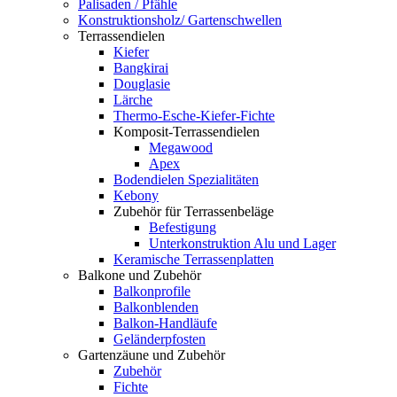
Palisaden / Pfähle
Konstruktionsholz/ Gartenschwellen
Terrassendielen
Kiefer
Bangkirai
Douglasie
Lärche
Thermo-Esche-Kiefer-Fichte
Komposit-Terrassendielen
Megawood
Apex
Bodendielen Spezialitäten
Kebony
Zubehör für Terrassenbeläge
Befestigung
Unterkonstruktion Alu und Lager
Keramische Terrassenplatten
Balkone und Zubehör
Balkonprofile
Balkonblenden
Balkon-Handläufe
Geländerpfosten
Gartenzäune und Zubehör
Zubehör
Fichte