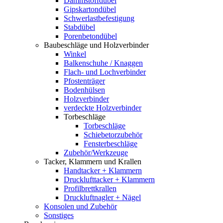
Dämmstoffdübel
Gipskartondübel
Schwerlastbefestigung
Stabdübel
Porenbetondübel
Baubeschläge und Holzverbinder
Winkel
Balkenschuhe / Knaggen
Flach- und Lochverbinder
Pfostenträger
Bodenhülsen
Holzverbinder
verdeckte Holzverbinder
Torbeschläge
Torbeschläge
Schiebetorzubehör
Fensterbeschläge
Zubehör/Werkzeuge
Tacker, Klammern und Krallen
Handtacker + Klammern
Drucklufttacker + Klammern
Profilbrettkrallen
Druckluftnagler + Nägel
Konsolen und Zubehör
Sonstiges