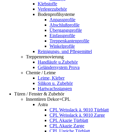
Klebstoffe
Verlegezubehör
Bodenprofilsysteme
Anpassprofile
Abschlußprofile
Übergangsprofile
Einfassprofile
Treppenkantenprofile
Winkelprofile
Reinigungs- und Pflegemittel
Treppenrenovierung
Handläufe u.Zubehör
Geländersystem Prova
Chemie / Leime
Leime, Kleber
Silikon u. Zubehör
Hartwachsstangen
Türen / Fenster & Zubehör
Innentüren Dekor+CPL
Astra
CPL Weisslack ä. 9010 Türblatt
CPL Weisslack ä. 9010 Zarge
CPL Akazie Türblatt
CPL Akazie Zarge
CPL Ureiche Türblatt