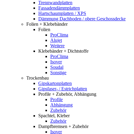
Trennwandplatten
Fassadendämmplatten
Hartschaumplatten / XPS
Dämmung Dachboden / obere Geschossdecke
Folien + Klebebänder
Folien
ProClima
Alujet
Weitere
Klebebänder + Dichtstoffe
ProClima
Isover
Soudal
Sonstige
Trockenbau
Gipskartonplatten
Gipsfaser- / Estrichplatten
Profile + Zubehör, Abhängung
Profile
Abhängung
Zubehör
Spachtel, Kleber
Zubehör
Dampfbremsen + Zubehör
Isover