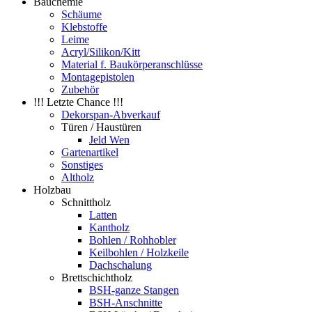
Bauchemie
Schäume
Klebstoffe
Leime
Acryl/Silikon/Kitt
Material f. Baukörperanschlüsse
Montagepistolen
Zubehör
!!! Letzte Chance !!!
Dekorspan-Abverkauf
Türen / Haustüren
Jeld Wen
Gartenartikel
Sonstiges
Altholz
Holzbau
Schnittholz
Latten
Kantholz
Bohlen / Rohhobler
Keilbohlen / Holzkeile
Dachschalung
Brettschichtholz
BSH-ganze Stangen
BSH-Anschnitte