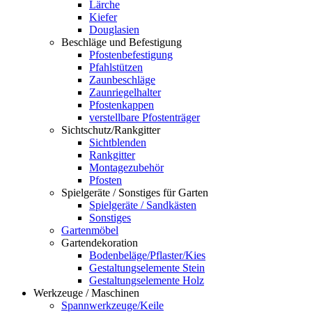
Lärche
Kiefer
Douglasien
Beschläge und Befestigung
Pfostenbefestigung
Pfahlstützen
Zaunbeschläge
Zaunriegelhalter
Pfostenkappen
verstellbare Pfostenträger
Sichtschutz/Rankgitter
Sichtblenden
Rankgitter
Montagezubehör
Pfosten
Spielgeräte / Sonstiges für Garten
Spielgeräte / Sandkästen
Sonstiges
Gartenmöbel
Gartendekoration
Bodenbeläge/Pflaster/Kies
Gestaltungselemente Stein
Gestaltungselemente Holz
Werkzeuge / Maschinen
Spannwerkzeuge/Keile