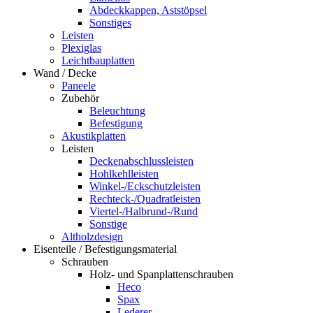
Abdeckkappen, Aststöpsel
Sonstiges
Leisten
Plexiglas
Leichtbauplatten
Wand / Decke
Paneele
Zubehör
Beleuchtung
Befestigung
Akustikplatten
Leisten
Deckenabschlussleisten
Hohlkehlleisten
Winkel-/Eckschutzleisten
Rechteck-/Quadratleisten
Viertel-/Halbrund-/Rund
Sonstige
Altholzdesign
Eisenteile / Befestigungsmaterial
Schrauben
Holz- und Spanplattenschrauben
Heco
Spax
Lederer