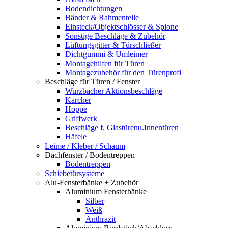
Bodendichtungen
Bänder & Rahmenteile
Einsteck/Objektschlösser & Spione
Sonstige Beschläge & Zubehör
Lüftungsgitter & Türschließer
Dichtgummi & Umleimer
Montagehilfen für Türen
Montagezubehör für den Türenprofi
Beschläge für Türen / Fenster
Wurzbacher Aktionsbeschläge
Karcher
Hoppe
Griffwerk
Beschläge f. Glastürenu.Innentüren
Häfele
Leime / Kleber / Schaum
Dachfenster / Bodentreppen
Bodentreppen
Schiebetürsysteme
Alu-Fensterbänke + Zubehör
Aluminium Fensterbänke
Silber
Weiß
Anthrazit