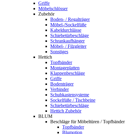
Griffe
Möbelschlösser
Zubehör
Boden- / Regalträger
Möbel-/Sockelfüße
Kabeldurchlässe
Schiebetürbeschläge
Schrankaufhänger
Möbel- / Filzgleiter
Sonstiges
Hettich
Topfbänder
Montageplatten
Klappenbeschläge
Griffe
Bodenträger
Verbinder
Schubkastensysteme
Sockelfüße / Tischbeine
Schiebetürbeschläge
Hettich Zubehör
BLUM
Beschläge für Möbeltüren / Topfbänder
Topfbänder
Blumotion