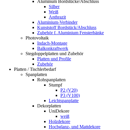
Aluminum Bordstücke/Abschluss
Silber
Weiß
Anthrazit
Aluminium-Verbinder
Kunststoff Bordstück/Abschluss
Zubehör f. Aluminium Fensterbänke
Photovoltaik
Indach-Montage
Balkonkraftwerk
Stegdoppelplatten und Zubehör
Platten und Profile
Zubehör
Platten / Tischlerbedarf
Spanplatten
Rohspanplatten
Stumpf
P2 (V20)
P3 (V100)
Leichtspanplatte
Dekorplatten
UniDekore
weiß
Holzdekore
Hochglanz- und Mattdekore