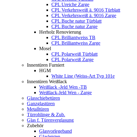
CPL Ureiche Zarge
CPL Verkehrsweiß ä. 9016 Türblatt
CPL Verkehrsweiß ä. 9016 Zarge
CPL Buche natur Türblatt
CPL Buche natur Zarge
Herholz Renovierung
CPL Brilliantweiss TB
CPL Brilliantweiss Zarge
Mosel
CPL Polarweiß Türblatt
CPL Polarweiß Zarge
Innentüren Furniert
HGM
White Line (Weiss-Art Typ 101e
Innentüren Weißlack
Weißlack -Jeld Wen -TB
Weißlack-Jeld Wen - Zarge
Glasschiebetüren
Ganzglastüren
Metalltüren
Türrohlinge & Zub.
Glas f. Türenverglasung
Zubehör
Glasvorlegeband
Glasleisten