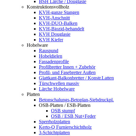
BSH Lärche / Douglasie
Konstruktionsvollholz
KVH-ganze Stangen
KVH-Anschnitt
KVH-DUO-Balken
KVH-Biozid-behandelt
KVH Douglasie
KVH Kiefer
Hobelware
Rauspund
Hobeldielen
Fassadenprofile
Profilbretter Innen + Zubehör
Profil- und Fasebretter Außen
Glattkant-Balkonbretter / Konstr.Latten
Türschwellen massiv
Lärche Hobelware
Platten
Betonschalungs-Betoplan-Siebdruckpl.
OSB-Platten / ESB-Platten
OSB stumpf
OSB / ESB Nut+Feder
Sperrholzplatten
Kerto-Q Furnierschichtholz
3-Schichtplatten