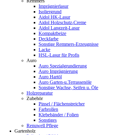
Remmers
Imprägnierlasur
Isoliergrund
Aidol HK-Lasur
Aidol Holzschutz-Creme
Aidol Langzeit-Lasur
Kompaktbeize
Deckfarbe
Sonstige Remmers-Erzeugnisse
Lacke
HSL-Lasur für Profis
Auro
Auro Spezialgrundierung
Auro Imprägnierung
Auro Hartöl
Auro Garten-u.Terrassenöle
Sonstige Wachse, Seifen u. Öle
Holzreparatur
Zubehör
Pinsel / Flächenstreicher
Farbrollen
Klebebänder / Folien
Sonstiges
Renuwell Pflege
Gartenholz