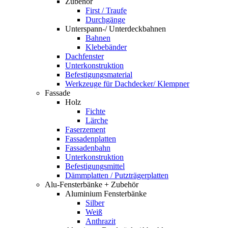
Zubehör
First / Traufe
Durchgänge
Unterspann-/ Unterdeckbahnen
Bahnen
Klebebänder
Dachfenster
Unterkonstruktion
Befestigungsmaterial
Werkzeuge für Dachdecker/ Klempner
Fassade
Holz
Fichte
Lärche
Faserzement
Fassadenplatten
Fassadenbahn
Unterkonstruktion
Befestigungsmittel
Dämmplatten / Putzträgerplatten
Alu-Fensterbänke + Zubehör
Aluminium Fensterbänke
Silber
Weiß
Anthrazit