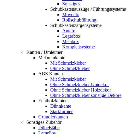
Sonstiges
Schubkastenauszüge / Führungssysteme
Movento
Rollschubführung
Schubkastenzargensysteme
Antaro
Legrabox
Metabox
Komplettsysteme
Kanten / Umleimer
Melaminkante
Mit Schmelzkleber
Ohne Schmelzkleber
ABS Kanten
Mit Schmelzkleber
Ohne Schmelzkleber Unidekor
Ohne Schmelzkleber Holzdekor
Ohne Schmelzkleber sonstige Dekore
Echtholzkanten
Dünnkante
Starkfurnier
Grundierkanten
Sonstiges Zubehör
Dübelstäbe
Lamellos