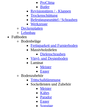
ProClima
Butler
Revisionstüren / - Klappen
Trockenschüttung
Befestigungsmittel / Schrauben
Werkzeuge
Deckenplatten
Lehmbau
Fußboden
Bodenbeläge
Fertigparkett und Furnierboden
Massivholzdielen
Dielenschrauben
Vinyl- und Designboden
Laminat
Meister
Egger
Bodenzubehör
Trittschalldämmung
Sockelleisten und Zubehör
Meister
Kährs
Parador
Egger
Sonstige