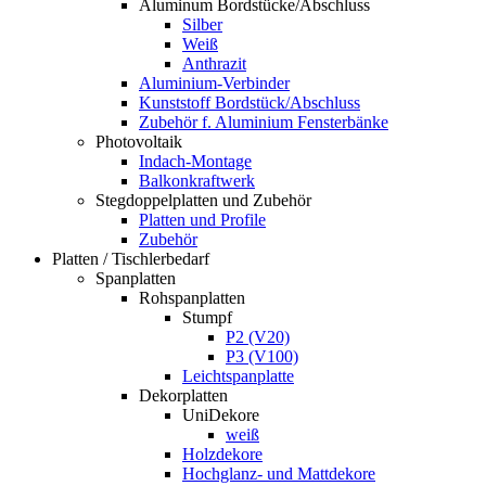
Aluminum Bordstücke/Abschluss
Silber
Weiß
Anthrazit
Aluminium-Verbinder
Kunststoff Bordstück/Abschluss
Zubehör f. Aluminium Fensterbänke
Photovoltaik
Indach-Montage
Balkonkraftwerk
Stegdoppelplatten und Zubehör
Platten und Profile
Zubehör
Platten / Tischlerbedarf
Spanplatten
Rohspanplatten
Stumpf
P2 (V20)
P3 (V100)
Leichtspanplatte
Dekorplatten
UniDekore
weiß
Holzdekore
Hochglanz- und Mattdekore