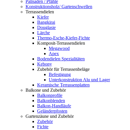
Palisaden / Pfähle
Konstruktionsholz/ Gartenschwellen
Terrassendielen
Kiefer
Bangkirai
Douglasie
Lärche
Thermo-Esche-Kiefer-Fichte
Komposit-Terrassendielen
Megawood
Apex
Bodendielen Spezialitäten
Kebony
Zubehör für Terrassenbeläge
Befestigung
Unterkonstruktion Alu und Lager
Keramische Terrassenplatten
Balkone und Zubehör
Balkonprofile
Balkonblenden
Balkon-Handläufe
Geländerpfosten
Gartenzäune und Zubehör
Zubehör
Fichte