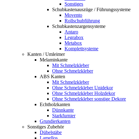
Sonstiges
Schubkastenauszüge / Führungssysteme
Movento
Rollschubführung
Schubkastenzargensysteme
Antaro
Legrabox
Metabox
Komplettsysteme
Kanten / Umleimer
Melaminkante
Mit Schmelzkleber
Ohne Schmelzkleber
ABS Kanten
Mit Schmelzkleber
Ohne Schmelzkleber Unidekor
Ohne Schmelzkleber Holzdekor
Ohne Schmelzkleber sonstige Dekore
Echtholzkanten
Dünnkante
Starkfurnier
Grundierkanten
Sonstiges Zubehör
Dübelstäbe
Lamellos