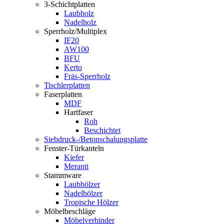
3-Schichtplatten
Laubholz
Nadelholz
Sperrholz/Multiplex
IF20
AW100
BFU
Kerto
Fräs-Sperrholz
Tischlerplatten
Faserplatten
MDF
Hartfaser
Roh
Beschichtet
Siebdruck-/Betonschalungsplatte
Fenster-Türkanteln
Kiefer
Meranti
Stammware
Laubhölzer
Nadelhölzer
Tropische Hölzer
Möbelbeschläge
Möbelverbinder