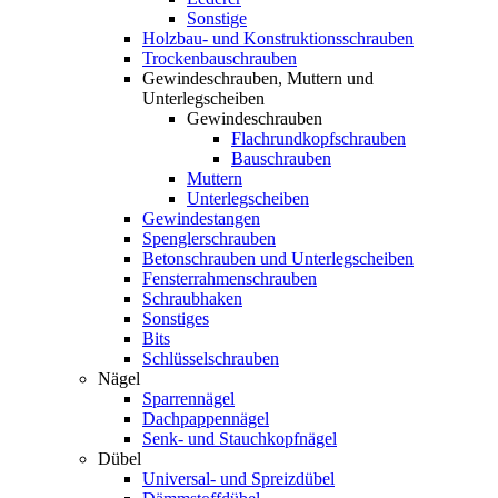
Sonstige
Holzbau- und Konstruktionsschrauben
Trockenbauschrauben
Gewindeschrauben, Muttern und
Unterlegscheiben
Gewindeschrauben
Flachrundkopfschrauben
Bauschrauben
Muttern
Unterlegscheiben
Gewindestangen
Spenglerschrauben
Betonschrauben und Unterlegscheiben
Fensterrahmenschrauben
Schraubhaken
Sonstiges
Bits
Schlüsselschrauben
Nägel
Sparrennägel
Dachpappennägel
Senk- und Stauchkopfnägel
Dübel
Universal- und Spreizdübel