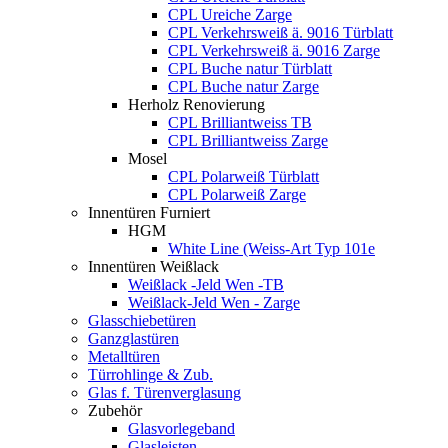
CPL Ureiche Zarge
CPL Verkehrsweiß ä. 9016 Türblatt
CPL Verkehrsweiß ä. 9016 Zarge
CPL Buche natur Türblatt
CPL Buche natur Zarge
Herholz Renovierung
CPL Brilliantweiss TB
CPL Brilliantweiss Zarge
Mosel
CPL Polarweiß Türblatt
CPL Polarweiß Zarge
Innentüren Furniert
HGM
White Line (Weiss-Art Typ 101e
Innentüren Weißlack
Weißlack -Jeld Wen -TB
Weißlack-Jeld Wen - Zarge
Glasschiebetüren
Ganzglastüren
Metalltüren
Türrohlinge & Zub.
Glas f. Türenverglasung
Zubehör
Glasvorlegeband
Glasleisten