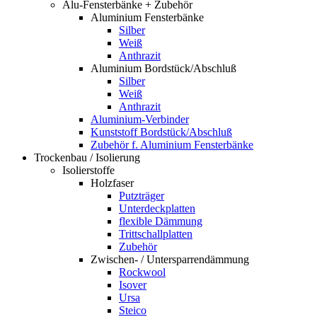
Alu-Fensterbänke + Zubehör
Aluminium Fensterbänke
Silber
Weiß
Anthrazit
Aluminium Bordstück/Abschluß
Silber
Weiß
Anthrazit
Aluminium-Verbinder
Kunststoff Bordstück/Abschluß
Zubehör f. Aluminium Fensterbänke
Trockenbau / Isolierung
Isolierstoffe
Holzfaser
Putzträger
Unterdeckplatten
flexible Dämmung
Trittschallplatten
Zubehör
Zwischen- / Untersparrendämmung
Rockwool
Isover
Ursa
Steico