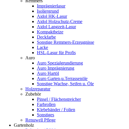
Remmers
Imprägnierlasur
Isoliergrund
Aidol HK-Lasur
Aidol Holzschutz-Creme
Aidol Langzeit-Lasur
Kompaktbeize
Deckfarbe
Sonstige Remmers-Erzeugnisse
Lacke
HSL-Lasur für Profis
Auro
Auro Spezialgrundierung
Auro Imprägnierung
Auro Hartöl
Auro Garten-u.Terrassenöle
Sonstige Wachse, Seifen u. Öle
Holzreparatur
Zubehör
Pinsel / Flächenstreicher
Farbrollen
Klebebänder / Folien
Sonstiges
Renuwell Pflege
Gartenholz