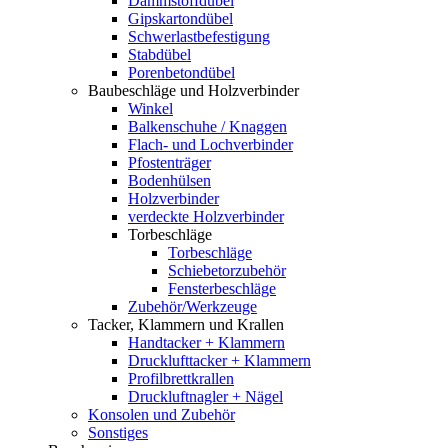
Dämmstoffdübel
Gipskartondübel
Schwerlastbefestigung
Stabdübel
Porenbetondübel
Baubeschläge und Holzverbinder
Winkel
Balkenschuhe / Knaggen
Flach- und Lochverbinder
Pfostenträger
Bodenhülsen
Holzverbinder
verdeckte Holzverbinder
Torbeschläge
Torbeschläge
Schiebetorzubehör
Fensterbeschläge
Zubehör/Werkzeuge
Tacker, Klammern und Krallen
Handtacker + Klammern
Drucklufttacker + Klammern
Profilbrettkrallen
Druckluftnagler + Nägel
Konsolen und Zubehör
Sonstiges