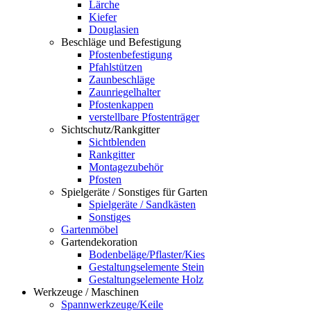
Lärche
Kiefer
Douglasien
Beschläge und Befestigung
Pfostenbefestigung
Pfahlstützen
Zaunbeschläge
Zaunriegelhalter
Pfostenkappen
verstellbare Pfostenträger
Sichtschutz/Rankgitter
Sichtblenden
Rankgitter
Montagezubehör
Pfosten
Spielgeräte / Sonstiges für Garten
Spielgeräte / Sandkästen
Sonstiges
Gartenmöbel
Gartendekoration
Bodenbeläge/Pflaster/Kies
Gestaltungselemente Stein
Gestaltungselemente Holz
Werkzeuge / Maschinen
Spannwerkzeuge/Keile