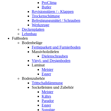
ProClima
Butler
Revisionstüren / - Klappen
Trockenschüttung
Befestigungsmittel / Schrauben
Werkzeuge
Deckenplatten
Lehmbau
Fußboden
Bodenbeläge
Fertigparkett und Furnierboden
Massivholzdielen
Dielenschrauben
Vinyl- und Designboden
Laminat
Meister
Egger
Bodenzubehör
Trittschalldämmung
Sockelleisten und Zubehör
Meister
Kährs
Parador
Egger
Sonstige