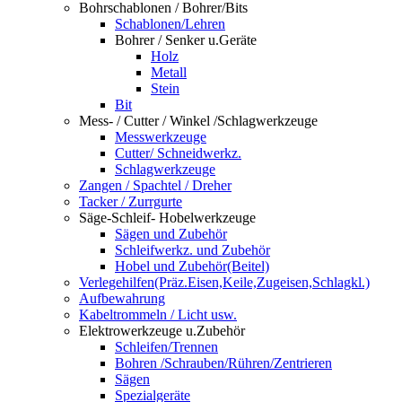
Bohrschablonen / Bohrer/Bits
Schablonen/Lehren
Bohrer / Senker u.Geräte
Holz
Metall
Stein
Bit
Mess- / Cutter / Winkel /Schlagwerkzeuge
Messwerkzeuge
Cutter/ Schneidwerkz.
Schlagwerkzeuge
Zangen / Spachtel / Dreher
Tacker / Zurrgurte
Säge-Schleif- Hobelwerkzeuge
Sägen und Zubehör
Schleifwerkz. und Zubehör
Hobel und Zubehör(Beitel)
Verlegehilfen(Präz.Eisen,Keile,Zugeisen,Schlagkl.)
Aufbewahrung
Kabeltrommeln / Licht usw.
Elektrowerkzeuge u.Zubehör
Schleifen/Trennen
Bohren /Schrauben/Rühren/Zentrieren
Sägen
Spezialgeräte