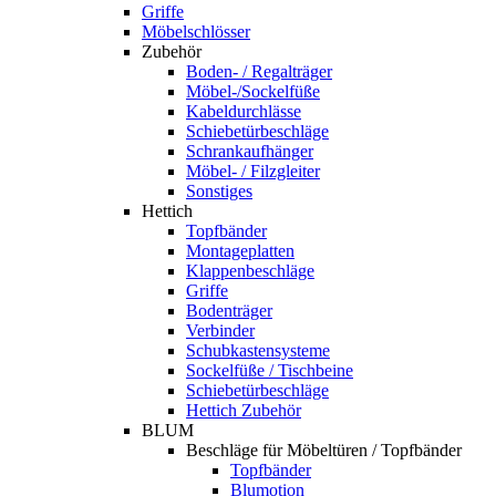
Griffe
Möbelschlösser
Zubehör
Boden- / Regalträger
Möbel-/Sockelfüße
Kabeldurchlässe
Schiebetürbeschläge
Schrankaufhänger
Möbel- / Filzgleiter
Sonstiges
Hettich
Topfbänder
Montageplatten
Klappenbeschläge
Griffe
Bodenträger
Verbinder
Schubkastensysteme
Sockelfüße / Tischbeine
Schiebetürbeschläge
Hettich Zubehör
BLUM
Beschläge für Möbeltüren / Topfbänder
Topfbänder
Blumotion