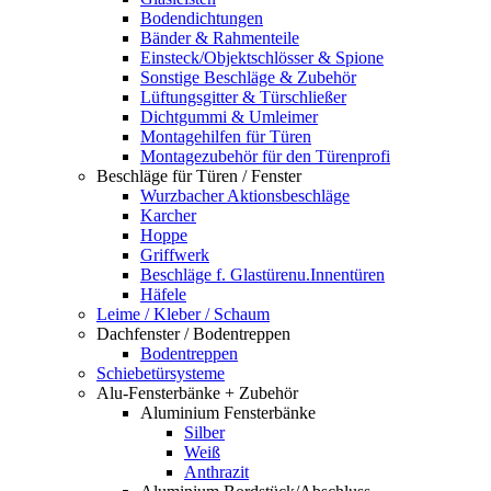
Bodendichtungen
Bänder & Rahmenteile
Einsteck/Objektschlösser & Spione
Sonstige Beschläge & Zubehör
Lüftungsgitter & Türschließer
Dichtgummi & Umleimer
Montagehilfen für Türen
Montagezubehör für den Türenprofi
Beschläge für Türen / Fenster
Wurzbacher Aktionsbeschläge
Karcher
Hoppe
Griffwerk
Beschläge f. Glastürenu.Innentüren
Häfele
Leime / Kleber / Schaum
Dachfenster / Bodentreppen
Bodentreppen
Schiebetürsysteme
Alu-Fensterbänke + Zubehör
Aluminium Fensterbänke
Silber
Weiß
Anthrazit