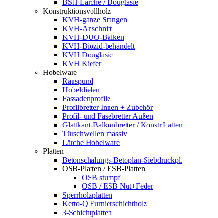
BSH Lärche / Douglasie
Konstruktionsvollholz
KVH-ganze Stangen
KVH-Anschnitt
KVH-DUO-Balken
KVH-Biozid-behandelt
KVH Douglasie
KVH Kiefer
Hobelware
Rauspund
Hobeldielen
Fassadenprofile
Profilbretter Innen + Zubehör
Profil- und Fasebretter Außen
Glattkant-Balkonbretter / Konstr.Latten
Türschwellen massiv
Lärche Hobelware
Platten
Betonschalungs-Betoplan-Siebdruckpl.
OSB-Platten / ESB-Platten
OSB stumpf
OSB / ESB Nut+Feder
Sperrholzplatten
Kerto-Q Furnierschichtholz
3-Schichtplatten