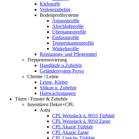
Klebstoffe
Verlegezubehör
Bodenprofilsysteme
Anpassprofile
Abschlußprofile
Übergangsprofile
Einfassprofile
Treppenkantenprofile
Winkelprofile
Reinigungs- und Pflegemittel
Treppenrenovierung
Handläufe u.Zubehör
Geländersystem Prova
Chemie / Leime
Leime, Kleber
Silikon u. Zubehör
Hartwachsstangen
Türen / Fenster & Zubehör
Innentüren Dekor+CPL
Astra
CPL Weisslack ä. 9010 Türblatt
CPL Weisslack ä. 9010 Zarge
CPL Akazie Türblatt
CPL Akazie Zarge
CPL Ureiche Türblatt