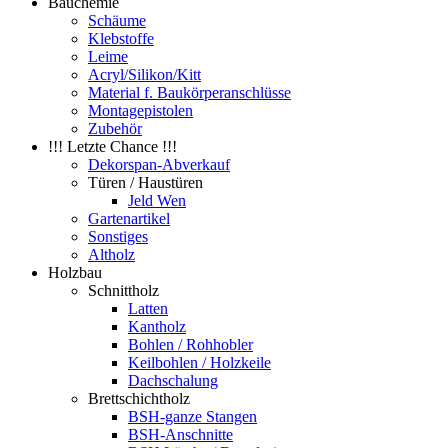
Bauchemie
Schäume
Klebstoffe
Leime
Acryl/Silikon/Kitt
Material f. Baukörperanschlüsse
Montagepistolen
Zubehör
!!! Letzte Chance !!!
Dekorspan-Abverkauf
Türen / Haustüren
Jeld Wen
Gartenartikel
Sonstiges
Altholz
Holzbau
Schnittholz
Latten
Kantholz
Bohlen / Rohhobler
Keilbohlen / Holzkeile
Dachschalung
Brettschichtholz
BSH-ganze Stangen
BSH-Anschnitte