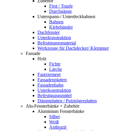
Zubehör
First / Traufe
Durchgänge
Unterspann-/ Unterdeckbahnen
Bahnen
Klebebänder
Dachfenster
Unterkonstruktion
Befestigungsmaterial
Werkzeuge für Dachdecker/ Klempner
Fassade
Holz
Fichte
Lärche
Faserzement
Fassadenplatten
Fassadenbahn
Unterkonstruktion
Befestigungsmittel
Dämmplatten / Putzträgerplatten
Alu-Fensterbänke + Zubehör
Aluminium Fensterbänke
Silber
Weiß
Anthrazit