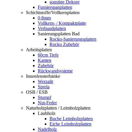
sonstige Dekore
Furnierspanplatten
Schichtstoffe/Vollkernplatten
0,8mm
Vollkern- / Kompaktplatte
Verbundplatten
Sanierungsplatten Bad
Rocko-Sanierungsplatten
Rocko Zubehör
Arbeitsplatten
60cm Tiefe
Kanten
Zubehör
Rückwandsysteme
Innenfensterbänke
Werzalit
Sprela
OSB / ESB
Stumpf
Nut-Feder
Naturholzplatten / Leimholzplatten
Laubholz
Buche Leimholzplatten
Eiche Leimholzplatten
Nadelholz