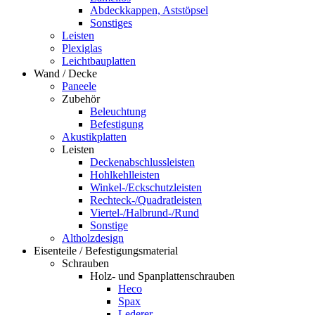
Abdeckkappen, Aststöpsel
Sonstiges
Leisten
Plexiglas
Leichtbauplatten
Wand / Decke
Paneele
Zubehör
Beleuchtung
Befestigung
Akustikplatten
Leisten
Deckenabschlussleisten
Hohlkehlleisten
Winkel-/Eckschutzleisten
Rechteck-/Quadratleisten
Viertel-/Halbrund-/Rund
Sonstige
Altholzdesign
Eisenteile / Befestigungsmaterial
Schrauben
Holz- und Spanplattenschrauben
Heco
Spax
Lederer