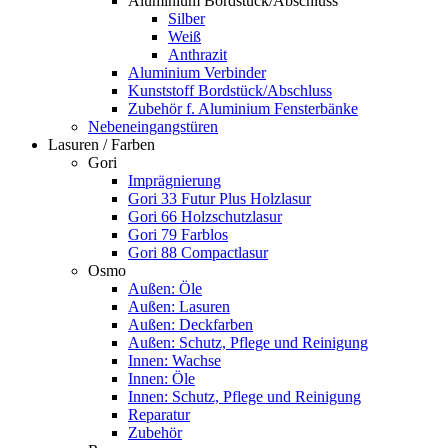
Aluminium Bordstück/Abschluss
Silber
Weiß
Anthrazit
Aluminium Verbinder
Kunststoff Bordstück/Abschluss
Zubehör f. Aluminium Fensterbänke
Nebeneingangstüren
Lasuren / Farben
Gori
Imprägnierung
Gori 33 Futur Plus Holzlasur
Gori 66 Holzschutzlasur
Gori 79 Farblos
Gori 88 Compactlasur
Osmo
Außen: Öle
Außen: Lasuren
Außen: Deckfarben
Außen: Schutz, Pflege und Reinigung
Innen: Wachse
Innen: Öle
Innen: Schutz, Pflege und Reinigung
Reparatur
Zubehör