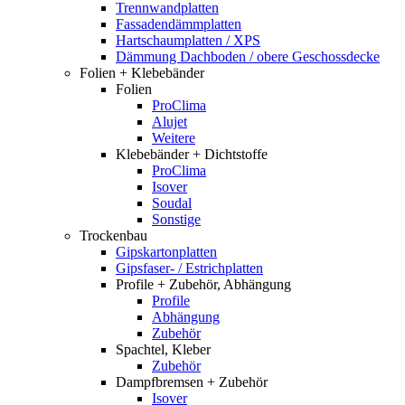
Trennwandplatten
Fassadendämmplatten
Hartschaumplatten / XPS
Dämmung Dachboden / obere Geschossdecke
Folien + Klebebänder
Folien
ProClima
Alujet
Weitere
Klebebänder + Dichtstoffe
ProClima
Isover
Soudal
Sonstige
Trockenbau
Gipskartonplatten
Gipsfaser- / Estrichplatten
Profile + Zubehör, Abhängung
Profile
Abhängung
Zubehör
Spachtel, Kleber
Zubehör
Dampfbremsen + Zubehör
Isover