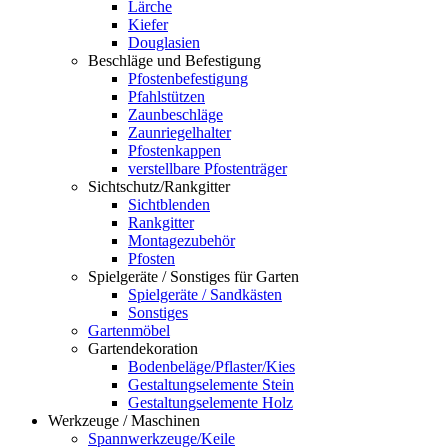
Lärche
Kiefer
Douglasien
Beschläge und Befestigung
Pfostenbefestigung
Pfahlstützen
Zaunbeschläge
Zaunriegelhalter
Pfostenkappen
verstellbare Pfostenträger
Sichtschutz/Rankgitter
Sichtblenden
Rankgitter
Montagezubehör
Pfosten
Spielgeräte / Sonstiges für Garten
Spielgeräte / Sandkästen
Sonstiges
Gartenmöbel
Gartendekoration
Bodenbeläge/Pflaster/Kies
Gestaltungselemente Stein
Gestaltungselemente Holz
Werkzeuge / Maschinen
Spannwerkzeuge/Keile