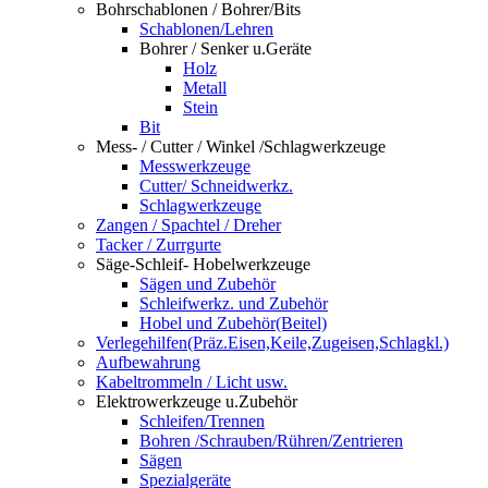
Bohrschablonen / Bohrer/Bits
Schablonen/Lehren
Bohrer / Senker u.Geräte
Holz
Metall
Stein
Bit
Mess- / Cutter / Winkel /Schlagwerkzeuge
Messwerkzeuge
Cutter/ Schneidwerkz.
Schlagwerkzeuge
Zangen / Spachtel / Dreher
Tacker / Zurrgurte
Säge-Schleif- Hobelwerkzeuge
Sägen und Zubehör
Schleifwerkz. und Zubehör
Hobel und Zubehör(Beitel)
Verlegehilfen(Präz.Eisen,Keile,Zugeisen,Schlagkl.)
Aufbewahrung
Kabeltrommeln / Licht usw.
Elektrowerkzeuge u.Zubehör
Schleifen/Trennen
Bohren /Schrauben/Rühren/Zentrieren
Sägen
Spezialgeräte