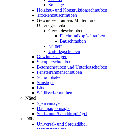
Sonstige
Holzbau- und Konstruktionsschrauben
Trockenbauschrauben
Gewindeschrauben, Muttern und
Unterlegscheiben
Gewindeschrauben
Flachrundkopfschrauben
Bauschrauben
Muttern
Unterlegscheiben
Gewindestangen
Spenglerschrauben
Betonschrauben und Unterlegscheiben
Fensterrahmenschrauben
Schraubhaken
Sonstiges
Bits
Schlüsselschrauben
Nägel
Sparrennägel
Dachpappennägel
Senk- und Stauchkopfnägel
Dübel
Universal- und Spreizdübel