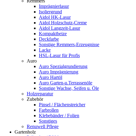
Remmers
Imprägnierlasur
Isoliergrund
Aidol HK-Lasur
Aidol Holzschutz-Creme
Aidol Langzeit-Lasur
Kompaktbeize
Deckfarbe
Sonstige Remmers-Erzeugnisse
Lacke
HSL-Lasur für Profis
Auro
Auro Spezialgrundierung
Auro Imprägnierung
Auro Hartöl
Auro Garten-u.Terrassenöle
Sonstige Wachse, Seifen u. Öle
Holzreparatur
Zubehör
Pinsel / Flächenstreicher
Farbrollen
Klebebänder / Folien
Sonstiges
Renuwell Pflege
Gartenholz