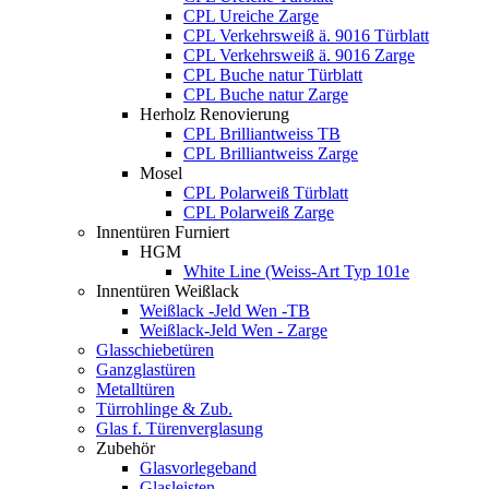
CPL Ureiche Zarge
CPL Verkehrsweiß ä. 9016 Türblatt
CPL Verkehrsweiß ä. 9016 Zarge
CPL Buche natur Türblatt
CPL Buche natur Zarge
Herholz Renovierung
CPL Brilliantweiss TB
CPL Brilliantweiss Zarge
Mosel
CPL Polarweiß Türblatt
CPL Polarweiß Zarge
Innentüren Furniert
HGM
White Line (Weiss-Art Typ 101e
Innentüren Weißlack
Weißlack -Jeld Wen -TB
Weißlack-Jeld Wen - Zarge
Glasschiebetüren
Ganzglastüren
Metalltüren
Türrohlinge & Zub.
Glas f. Türenverglasung
Zubehör
Glasvorlegeband
Glasleisten