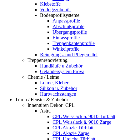
Klebstoffe
Verlegezubehör
Bodenprofilsysteme
Anpassprofile
Abschlußprofile
Übergangsprofile
Einfassprofile
Treppenkantenprofile
Winkelprofile
Reinigungs- und Pflegemittel
Treppenrenovierung
Handläufe u.Zubehör
Geländersystem Prova
Chemie / Leime
Leime, Kleber
Silikon u. Zubehör
Hartwachsstangen
Türen / Fenster & Zubehör
Innentüren Dekor+CPL
Astra
CPL Weisslack ä. 9010 Türblatt
CPL Weisslack ä. 9010 Zarge
CPL Akazie Türblatt
CPL Akazie Zarge
CPL Ureiche Türblatt