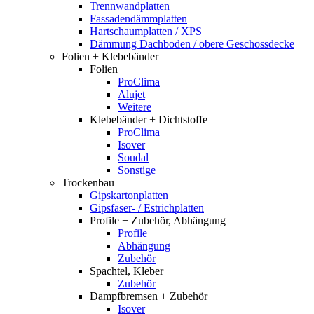
Trennwandplatten
Fassadendämmplatten
Hartschaumplatten / XPS
Dämmung Dachboden / obere Geschossdecke
Folien + Klebebänder
Folien
ProClima
Alujet
Weitere
Klebebänder + Dichtstoffe
ProClima
Isover
Soudal
Sonstige
Trockenbau
Gipskartonplatten
Gipsfaser- / Estrichplatten
Profile + Zubehör, Abhängung
Profile
Abhängung
Zubehör
Spachtel, Kleber
Zubehör
Dampfbremsen + Zubehör
Isover