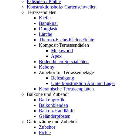
Palisaden / Pfähle
Konstruktionsholz/ Gartenschwellen
Terrassendielen
Kiefer
Bangkirai
Douglasie
Lärche
Thermo-Esche-Kiefer-Fichte
Komposit-Terrassendielen
Megawood
Apex
Bodendielen Spezialitäten
Kebony
Zubehör für Terrassenbeläge
Befestigung
Unterkonstruktion Alu und Lager
Keramische Terrassenplatten
Balkone und Zubehör
Balkonprofile
Balkonblenden
Balkon-Handläufe
Geländerpfosten
Gartenzäune und Zubehör
Zubehör
Fichte