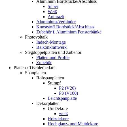
Aluminum Bordstücke/Abschluss
Silber
Weiß
Anthrazit
Aluminium-Verbinder
Kunststoff Bordstück/Abschluss
Zubehör f. Aluminium Fensterbänke
Photovoltaik
Indach-Montage
Balkonkraftwerk
Stegdoppelplatten und Zubehör
Platten und Profile
Zubehör
Platten / Tischlerbedarf
Spanplatten
Rohspanplatten
Stumpf
P2 (V20)
P3 (V100)
Leichtspanplatte
Dekorplatten
UniDekore
weiß
Holzdekore
Hochglanz- und Mattdekore