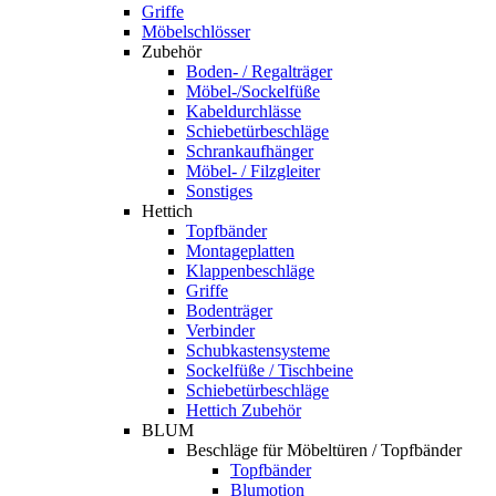
Griffe
Möbelschlösser
Zubehör
Boden- / Regalträger
Möbel-/Sockelfüße
Kabeldurchlässe
Schiebetürbeschläge
Schrankaufhänger
Möbel- / Filzgleiter
Sonstiges
Hettich
Topfbänder
Montageplatten
Klappenbeschläge
Griffe
Bodenträger
Verbinder
Schubkastensysteme
Sockelfüße / Tischbeine
Schiebetürbeschläge
Hettich Zubehör
BLUM
Beschläge für Möbeltüren / Topfbänder
Topfbänder
Blumotion