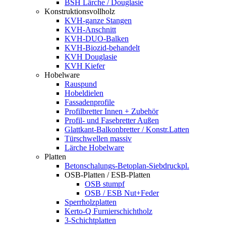
BSH Lärche / Douglasie
Konstruktionsvollholz
KVH-ganze Stangen
KVH-Anschnitt
KVH-DUO-Balken
KVH-Biozid-behandelt
KVH Douglasie
KVH Kiefer
Hobelware
Rauspund
Hobeldielen
Fassadenprofile
Profilbretter Innen + Zubehör
Profil- und Fasebretter Außen
Glattkant-Balkonbretter / Konstr.Latten
Türschwellen massiv
Lärche Hobelware
Platten
Betonschalungs-Betoplan-Siebdruckpl.
OSB-Platten / ESB-Platten
OSB stumpf
OSB / ESB Nut+Feder
Sperrholzplatten
Kerto-Q Furnierschichtholz
3-Schichtplatten