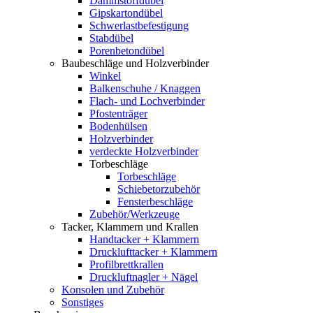
Dämmstoffdübel
Gipskartondübel
Schwerlastbefestigung
Stabdübel
Porenbetondübel
Baubeschläge und Holzverbinder
Winkel
Balkenschuhe / Knaggen
Flach- und Lochverbinder
Pfostenträger
Bodenhülsen
Holzverbinder
verdeckte Holzverbinder
Torbeschläge
Torbeschläge
Schiebetorzubehör
Fensterbeschläge
Zubehör/Werkzeuge
Tacker, Klammern und Krallen
Handtacker + Klammern
Drucklufttacker + Klammern
Profilbrettkrallen
Druckluftnagler + Nägel
Konsolen und Zubehör
Sonstiges