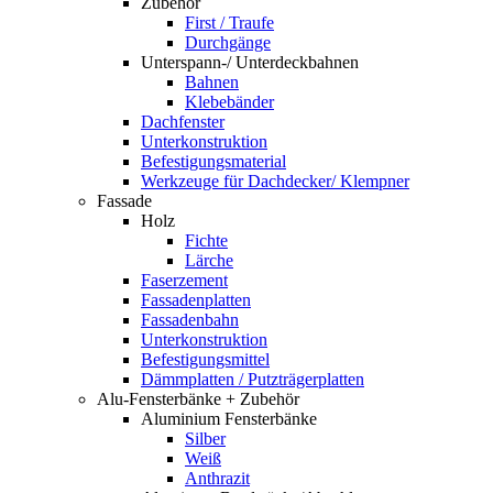
Zubehör
First / Traufe
Durchgänge
Unterspann-/ Unterdeckbahnen
Bahnen
Klebebänder
Dachfenster
Unterkonstruktion
Befestigungsmaterial
Werkzeuge für Dachdecker/ Klempner
Fassade
Holz
Fichte
Lärche
Faserzement
Fassadenplatten
Fassadenbahn
Unterkonstruktion
Befestigungsmittel
Dämmplatten / Putzträgerplatten
Alu-Fensterbänke + Zubehör
Aluminium Fensterbänke
Silber
Weiß
Anthrazit