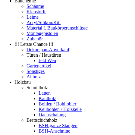
Bauchemie
Schäume
Klebstoffe
Leime
Acryl/Silikon/Kitt
Material f. Baukörperanschlüsse
Montagepistolen
Zubehör
!!! Letzte Chance !!!
Dekorspan-Abverkauf
Türen / Haustüren
Jeld Wen
Gartenartikel
Sonstiges
Altholz
Holzbau
Schnittholz
Latten
Kantholz
Bohlen / Rohhobler
Keilbohlen / Holzkeile
Dachschalung
Brettschichtholz
BSH-ganze Stangen
BSH-Anschnitte