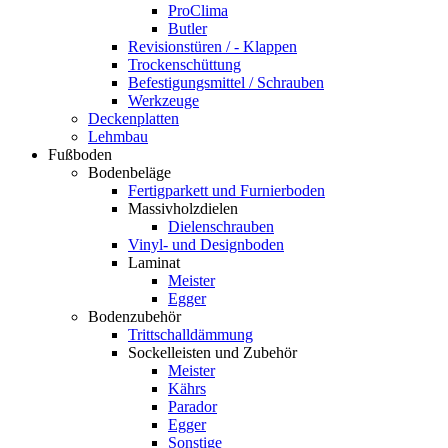
ProClima
Butler
Revisionstüren / - Klappen
Trockenschüttung
Befestigungsmittel / Schrauben
Werkzeuge
Deckenplatten
Lehmbau
Fußboden
Bodenbeläge
Fertigparkett und Furnierboden
Massivholzdielen
Dielenschrauben
Vinyl- und Designboden
Laminat
Meister
Egger
Bodenzubehör
Trittschalldämmung
Sockelleisten und Zubehör
Meister
Kährs
Parador
Egger
Sonstige