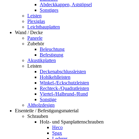
Abdeckkappen, Aststöpsel
Sonstiges
Leisten
Plexiglas
Leichtbauplatten
Wand / Decke
Paneele
Zubehör
Beleuchtung
Befestigung
Akustikplatten
Leisten
Deckenabschlussleisten
Hohlkehlleisten
Winkel-/Eckschutzleisten
Rechteck-/Quadratleisten
Viertel-/Halbrund-/Rund
Sonstige
Altholzdesign
Eisenteile / Befestigungsmaterial
Schrauben
Holz- und Spanplattenschrauben
Heco
Spax
Lederer