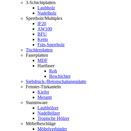
3-Schichtplatten
Laubholz
Nadelholz
Sperrholz/Multiplex
IF20
AW100
BFU
Kerto
Fräs-Sperrholz
Tischlerplatten
Faserplatten
MDF
Hartfaser
Roh
Beschichtet
Siebdruck-/Betonschalungsplatte
Fenster-Türkanteln
Kiefer
Meranti
Stammware
Laubhölzer
Nadelhölzer
Tropische Hölzer
Möbelbeschläge
Möbelverbinder