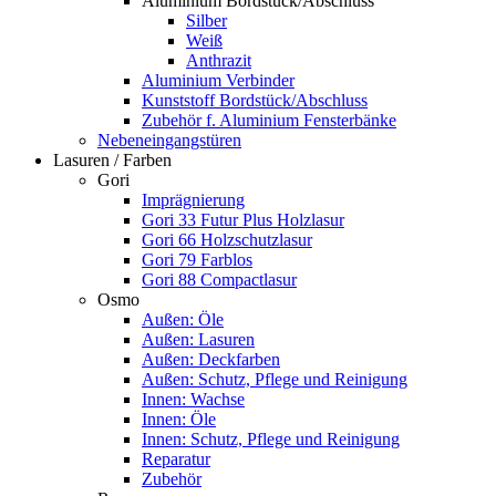
Aluminium Bordstück/Abschluss
Silber
Weiß
Anthrazit
Aluminium Verbinder
Kunststoff Bordstück/Abschluss
Zubehör f. Aluminium Fensterbänke
Nebeneingangstüren
Lasuren / Farben
Gori
Imprägnierung
Gori 33 Futur Plus Holzlasur
Gori 66 Holzschutzlasur
Gori 79 Farblos
Gori 88 Compactlasur
Osmo
Außen: Öle
Außen: Lasuren
Außen: Deckfarben
Außen: Schutz, Pflege und Reinigung
Innen: Wachse
Innen: Öle
Innen: Schutz, Pflege und Reinigung
Reparatur
Zubehör