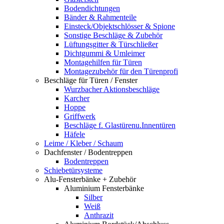
Bodendichtungen
Bänder & Rahmenteile
Einsteck/Objektschlösser & Spione
Sonstige Beschläge & Zubehör
Lüftungsgitter & Türschließer
Dichtgummi & Umleimer
Montagehilfen für Türen
Montagezubehör für den Türenprofi
Beschläge für Türen / Fenster
Wurzbacher Aktionsbeschläge
Karcher
Hoppe
Griffwerk
Beschläge f. Glastürenu.Innentüren
Häfele
Leime / Kleber / Schaum
Dachfenster / Bodentreppen
Bodentreppen
Schiebetürsysteme
Alu-Fensterbänke + Zubehör
Aluminium Fensterbänke
Silber
Weiß
Anthrazit