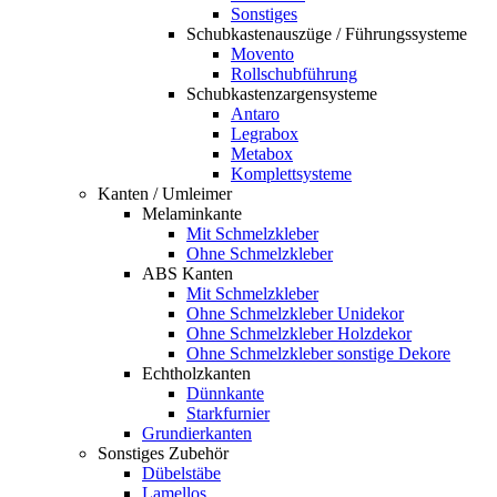
Sonstiges
Schubkastenauszüge / Führungssysteme
Movento
Rollschubführung
Schubkastenzargensysteme
Antaro
Legrabox
Metabox
Komplettsysteme
Kanten / Umleimer
Melaminkante
Mit Schmelzkleber
Ohne Schmelzkleber
ABS Kanten
Mit Schmelzkleber
Ohne Schmelzkleber Unidekor
Ohne Schmelzkleber Holzdekor
Ohne Schmelzkleber sonstige Dekore
Echtholzkanten
Dünnkante
Starkfurnier
Grundierkanten
Sonstiges Zubehör
Dübelstäbe
Lamellos