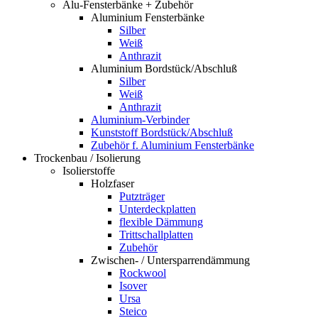
Alu-Fensterbänke + Zubehör
Aluminium Fensterbänke
Silber
Weiß
Anthrazit
Aluminium Bordstück/Abschluß
Silber
Weiß
Anthrazit
Aluminium-Verbinder
Kunststoff Bordstück/Abschluß
Zubehör f. Aluminium Fensterbänke
Trockenbau / Isolierung
Isolierstoffe
Holzfaser
Putzträger
Unterdeckplatten
flexible Dämmung
Trittschallplatten
Zubehör
Zwischen- / Untersparrendämmung
Rockwool
Isover
Ursa
Steico