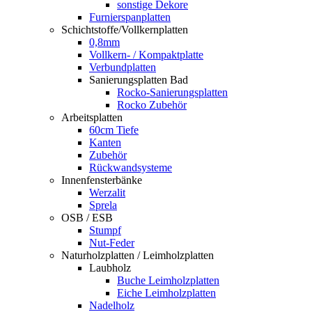
sonstige Dekore
Furnierspanplatten
Schichtstoffe/Vollkernplatten
0,8mm
Vollkern- / Kompaktplatte
Verbundplatten
Sanierungsplatten Bad
Rocko-Sanierungsplatten
Rocko Zubehör
Arbeitsplatten
60cm Tiefe
Kanten
Zubehör
Rückwandsysteme
Innenfensterbänke
Werzalit
Sprela
OSB / ESB
Stumpf
Nut-Feder
Naturholzplatten / Leimholzplatten
Laubholz
Buche Leimholzplatten
Eiche Leimholzplatten
Nadelholz