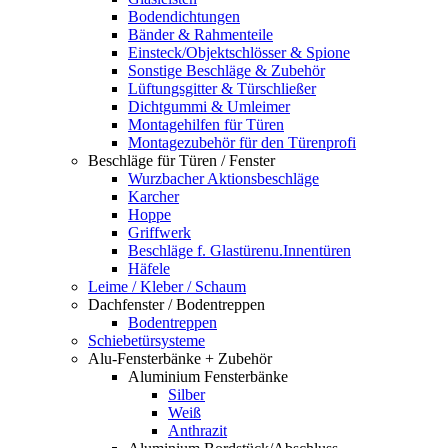
Bodendichtungen
Bänder & Rahmenteile
Einsteck/Objektschlösser & Spione
Sonstige Beschläge & Zubehör
Lüftungsgitter & Türschließer
Dichtgummi & Umleimer
Montagehilfen für Türen
Montagezubehör für den Türenprofi
Beschläge für Türen / Fenster
Wurzbacher Aktionsbeschläge
Karcher
Hoppe
Griffwerk
Beschläge f. Glastürenu.Innentüren
Häfele
Leime / Kleber / Schaum
Dachfenster / Bodentreppen
Bodentreppen
Schiebetürsysteme
Alu-Fensterbänke + Zubehör
Aluminium Fensterbänke
Silber
Weiß
Anthrazit