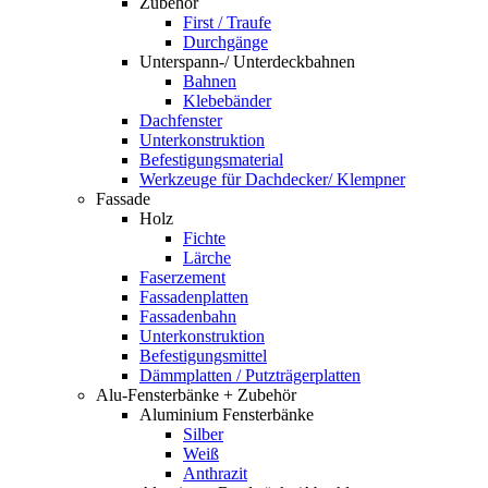
Zubehör
First / Traufe
Durchgänge
Unterspann-/ Unterdeckbahnen
Bahnen
Klebebänder
Dachfenster
Unterkonstruktion
Befestigungsmaterial
Werkzeuge für Dachdecker/ Klempner
Fassade
Holz
Fichte
Lärche
Faserzement
Fassadenplatten
Fassadenbahn
Unterkonstruktion
Befestigungsmittel
Dämmplatten / Putzträgerplatten
Alu-Fensterbänke + Zubehör
Aluminium Fensterbänke
Silber
Weiß
Anthrazit