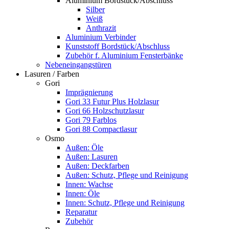
Aluminium Bordstück/Abschluss
Silber
Weiß
Anthrazit
Aluminium Verbinder
Kunststoff Bordstück/Abschluss
Zubehör f. Aluminium Fensterbänke
Nebeneingangstüren
Lasuren / Farben
Gori
Imprägnierung
Gori 33 Futur Plus Holzlasur
Gori 66 Holzschutzlasur
Gori 79 Farblos
Gori 88 Compactlasur
Osmo
Außen: Öle
Außen: Lasuren
Außen: Deckfarben
Außen: Schutz, Pflege und Reinigung
Innen: Wachse
Innen: Öle
Innen: Schutz, Pflege und Reinigung
Reparatur
Zubehör