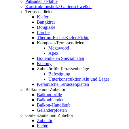
Palisaden / Pfähle
Konstruktionsholz/ Gartenschwellen
Terrassendielen
Kiefer
Bangkirai
Douglasie
Lärche
Thermo-Esche-Kiefer-Fichte
Komposit-Terrassendielen
Megawood
Apex
Bodendielen Spezialitäten
Kebony
Zubehör für Terrassenbeläge
Befestigung
Unterkonstruktion Alu und Lager
Keramische Terrassenplatten
Balkone und Zubehör
Balkonprofile
Balkonblenden
Balkon-Handläufe
Geländerpfosten
Gartenzäune und Zubehör
Zubehör
Fichte