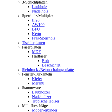
3-Schichtplatten
Laubholz
Nadelholz
Sperrholz/Multiplex
IF20
AW100
BFU
Kerto
Fräs-Sperrholz
Tischlerplatten
Faserplatten
MDF
Hartfaser
Roh
Beschichtet
Siebdruck-/Betonschalungsplatte
Fenster-Türkanteln
Kiefer
Meranti
Stammware
Laubhölzer
Nadelhölzer
Tropische Hölzer
Möbelbeschläge
Möbelverbinder