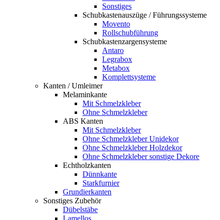
Sonstiges
Schubkastenauszüge / Führungssysteme
Movento
Rollschubführung
Schubkastenzargensysteme
Antaro
Legrabox
Metabox
Komplettsysteme
Kanten / Umleimer
Melaminkante
Mit Schmelzkleber
Ohne Schmelzkleber
ABS Kanten
Mit Schmelzkleber
Ohne Schmelzkleber Unidekor
Ohne Schmelzkleber Holzdekor
Ohne Schmelzkleber sonstige Dekore
Echtholzkanten
Dünnkante
Starkfurnier
Grundierkanten
Sonstiges Zubehör
Dübelstäbe
Lamellos