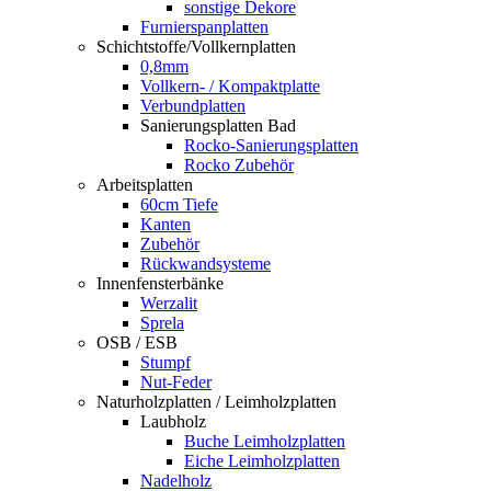
sonstige Dekore
Furnierspanplatten
Schichtstoffe/Vollkernplatten
0,8mm
Vollkern- / Kompaktplatte
Verbundplatten
Sanierungsplatten Bad
Rocko-Sanierungsplatten
Rocko Zubehör
Arbeitsplatten
60cm Tiefe
Kanten
Zubehör
Rückwandsysteme
Innenfensterbänke
Werzalit
Sprela
OSB / ESB
Stumpf
Nut-Feder
Naturholzplatten / Leimholzplatten
Laubholz
Buche Leimholzplatten
Eiche Leimholzplatten
Nadelholz