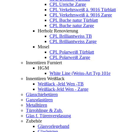
CPL Ureiche Zarge
CPL Verkehrsweiß ä. 9016 Türblatt
CPL Verkehrsweiß ä. 9016 Zarge
CPL Buche natur Türblatt
CPL Buche natur Zarge
Herholz Renovierung
CPL Brilliantweiss TB
CPL Brilliantweiss Zarge
Mosel
CPL Polarweiß Türblatt
CPL Polarweiß Zarge
Innentüren Furniert
HGM
White Line (Weiss-Art Typ 101e
Innentüren Weißlack
Weißlack -Jeld Wen -TB
Weißlack-Jeld Wen - Zarge
Glasschiebetüren
Ganzglastüren
Metalltüren
Türrohlinge & Zub.
Glas f. Türenverglasung
Zubehör
Glasvorlegeband
Glasleisten