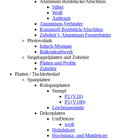
Aluminum Bordstücke/Abschluss
Silber
Weiß
Anthrazit
Aluminium-Verbinder
Kunststoff Bordstück/Abschluss
Zubehör f. Aluminium Fensterbänke
Photovoltaik
Indach-Montage
Balkonkraftwerk
Stegdoppelplatten und Zubehör
Platten und Profile
Zubehör
Platten / Tischlerbedarf
Spanplatten
Rohspanplatten
Stumpf
P2 (V20)
P3 (V100)
Leichtspanplatte
Dekorplatten
UniDekore
weiß
Holzdekore
Hochglanz- und Mattdekore