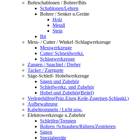
Bohrschablonen / Bohrer/Bits
Schablonen/Lehren
Bohrer / Senker u.Geräte
Holz
Metall
Stein
Bit
Mess- / Cutter / Winkel /Schlagwerkzeuge
Messwerkzeuge
Cutter/ Schneidwerkz.
Schlagwerkzeuge
Zangen / Spachtel / Dreher
Tacker / Zurrgurte
Säge-Schleif- Hobelwerkzeuge
Sägen und Zubehör
Schleifwerkz. und Zubehör
Hobel und Zubehör(Beitel)
Verlegehilfen(Präz.Eisen,Keile,Zugeisen,Schlagkl.)
Aufbewahrung
Kabeltrommeln / Licht usw.
Elektrowerkzeuge u.Zubehör
Schleifen/Trennen
Bohren /Schrauben/Rühren/Zentrieren
Sägen
Spezialgeräte