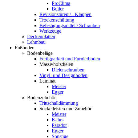
ProClima
Butler
Revisionstüren / - Klappen
Trockenschüttung
Befestigungsmittel / Schrauben
Werkzeuge
Deckenplatten
Lehmbau
Fußboden
Bodenbeläge
Fertigparkett und Furnierboden
Massivholzdielen
Dielenschrauben
Vinyl- und Designboden
Laminat
Meister
Egger
Bodenzubehör
Trittschalldämmung
Sockelleisten und Zubehör
Meister
Kährs
Parador
Egger
Sonstige