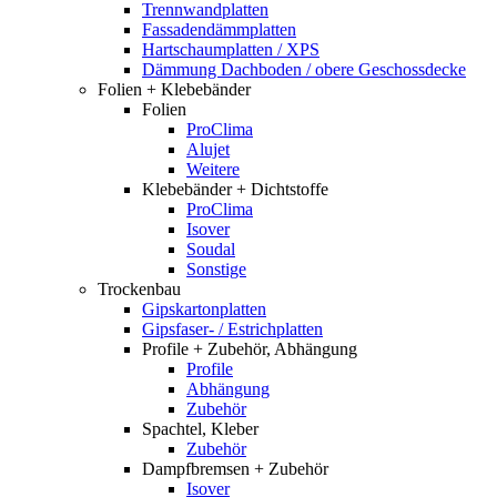
Trennwandplatten
Fassadendämmplatten
Hartschaumplatten / XPS
Dämmung Dachboden / obere Geschossdecke
Folien + Klebebänder
Folien
ProClima
Alujet
Weitere
Klebebänder + Dichtstoffe
ProClima
Isover
Soudal
Sonstige
Trockenbau
Gipskartonplatten
Gipsfaser- / Estrichplatten
Profile + Zubehör, Abhängung
Profile
Abhängung
Zubehör
Spachtel, Kleber
Zubehör
Dampfbremsen + Zubehör
Isover