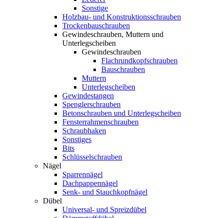
Sonstige
Holzbau- und Konstruktionsschrauben
Trockenbauschrauben
Gewindeschrauben, Muttern und
Unterlegscheiben
Gewindeschrauben
Flachrundkopfschrauben
Bauschrauben
Muttern
Unterlegscheiben
Gewindestangen
Spenglerschrauben
Betonschrauben und Unterlegscheiben
Fensterrahmenschrauben
Schraubhaken
Sonstiges
Bits
Schlüsselschrauben
Nägel
Sparrennägel
Dachpappennägel
Senk- und Stauchkopfnägel
Dübel
Universal- und Spreizdübel