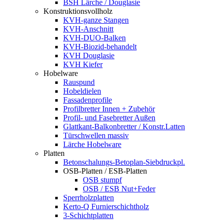
BSH Lärche / Douglasie
Konstruktionsvollholz
KVH-ganze Stangen
KVH-Anschnitt
KVH-DUO-Balken
KVH-Biozid-behandelt
KVH Douglasie
KVH Kiefer
Hobelware
Rauspund
Hobeldielen
Fassadenprofile
Profilbretter Innen + Zubehör
Profil- und Fasebretter Außen
Glattkant-Balkonbretter / Konstr.Latten
Türschwellen massiv
Lärche Hobelware
Platten
Betonschalungs-Betoplan-Siebdruckpl.
OSB-Platten / ESB-Platten
OSB stumpf
OSB / ESB Nut+Feder
Sperrholzplatten
Kerto-Q Furnierschichtholz
3-Schichtplatten