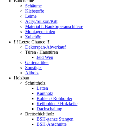
Bauchemie
Schäume
Klebstoffe
Leime
Acryl/Silikon/Kitt
Material f. Baukörperanschlüsse
Montagepistolen
Zubehör
!!! Letzte Chance !!!
Dekorspan-Abverkauf
Türen / Haustüren
Jeld Wen
Gartenartikel
Sonstiges
Altholz
Holzbau
Schnittholz
Latten
Kantholz
Bohlen / Rohhobler
Keilbohlen / Holzkeile
Dachschalung
Brettschichtholz
BSH-ganze Stangen
BSH-Anschnitte