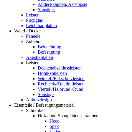
Abdeckkappen, Aststöpsel
Sonstiges
Leisten
Plexiglas
Leichtbauplatten
Wand / Decke
Paneele
Zubehör
Beleuchtung
Befestigung
Akustikplatten
Leisten
Deckenabschlussleisten
Hohlkehlleisten
Winkel-/Eckschutzleisten
Rechteck-/Quadratleisten
Viertel-/Halbrund-/Rund
Sonstige
Altholzdesign
Eisenteile / Befestigungsmaterial
Schrauben
Holz- und Spanplattenschrauben
Heco
Spax
Lederer