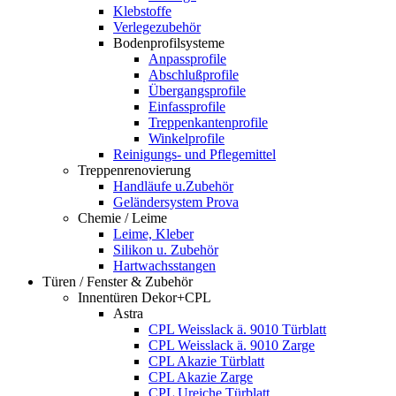
Klebstoffe
Verlegezubehör
Bodenprofilsysteme
Anpassprofile
Abschlußprofile
Übergangsprofile
Einfassprofile
Treppenkantenprofile
Winkelprofile
Reinigungs- und Pflegemittel
Treppenrenovierung
Handläufe u.Zubehör
Geländersystem Prova
Chemie / Leime
Leime, Kleber
Silikon u. Zubehör
Hartwachsstangen
Türen / Fenster & Zubehör
Innentüren Dekor+CPL
Astra
CPL Weisslack ä. 9010 Türblatt
CPL Weisslack ä. 9010 Zarge
CPL Akazie Türblatt
CPL Akazie Zarge
CPL Ureiche Türblatt