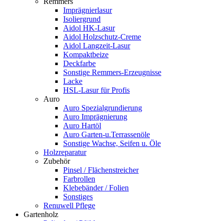
Remmers
Imprägnierlasur
Isoliergrund
Aidol HK-Lasur
Aidol Holzschutz-Creme
Aidol Langzeit-Lasur
Kompaktbeize
Deckfarbe
Sonstige Remmers-Erzeugnisse
Lacke
HSL-Lasur für Profis
Auro
Auro Spezialgrundierung
Auro Imprägnierung
Auro Hartöl
Auro Garten-u.Terrassenöle
Sonstige Wachse, Seifen u. Öle
Holzreparatur
Zubehör
Pinsel / Flächenstreicher
Farbrollen
Klebebänder / Folien
Sonstiges
Renuwell Pflege
Gartenholz