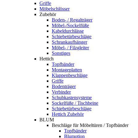
Griffe
Möbelschlösser
Zubehör
Boden- / Regalträger
Möbel-/Sockelfüße
Kabeldurchlässe
Schiebetürbeschläge
Schrankaufhänger
Möbel- / Filzgleiter
Sonstiges
Hettich
Topfbänder
Montageplatten
Klappenbeschläge
Griffe
Bodenträger
Verbinder
Schubkastensysteme
Sockelfüße / Tischbeine
Schiebetürbeschläge
Hettich Zubehör
BLUM
Beschläge für Möbeltüren / Topfbänder
Topfbänder
Blumotion