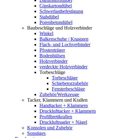
Dämmstoffdübel
Gipskartondübel
Schwerlastbefestigung
Stabdübel
Porenbetondübel
Baubeschläge und Holzverbinder
Winkel
Balkenschuhe / Knaggen
Flach- und Lochverbinder
Pfostenträger
Bodenhülsen
Holzverbinder
verdeckte Holzverbinder
Torbeschläge
Torbeschläge
Schiebetorzubehör
Fensterbeschläge
Zubehör/Werkzeuge
Tacker, Klammern und Krallen
Handtacker + Klammern
Drucklufttacker + Klammern
Profilbrettkrallen
Druckluftnagler + Nägel
Konsolen und Zubehör
Sonstiges