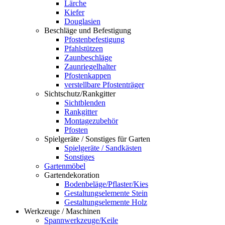
Lärche
Kiefer
Douglasien
Beschläge und Befestigung
Pfostenbefestigung
Pfahlstützen
Zaunbeschläge
Zaunriegelhalter
Pfostenkappen
verstellbare Pfostenträger
Sichtschutz/Rankgitter
Sichtblenden
Rankgitter
Montagezubehör
Pfosten
Spielgeräte / Sonstiges für Garten
Spielgeräte / Sandkästen
Sonstiges
Gartenmöbel
Gartendekoration
Bodenbeläge/Pflaster/Kies
Gestaltungselemente Stein
Gestaltungselemente Holz
Werkzeuge / Maschinen
Spannwerkzeuge/Keile