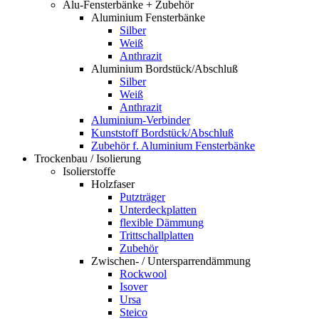
Alu-Fensterbänke + Zubehör
Aluminium Fensterbänke
Silber
Weiß
Anthrazit
Aluminium Bordstück/Abschluß
Silber
Weiß
Anthrazit
Aluminium-Verbinder
Kunststoff Bordstück/Abschluß
Zubehör f. Aluminium Fensterbänke
Trockenbau / Isolierung
Isolierstoffe
Holzfaser
Putzträger
Unterdeckplatten
flexible Dämmung
Trittschallplatten
Zubehör
Zwischen- / Untersparrendämmung
Rockwool
Isover
Ursa
Steico