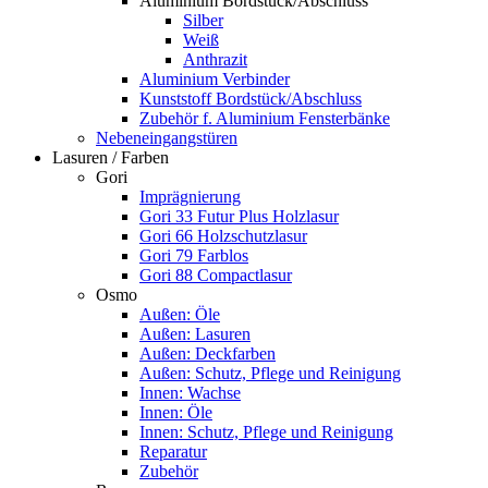
Aluminium Bordstück/Abschluss
Silber
Weiß
Anthrazit
Aluminium Verbinder
Kunststoff Bordstück/Abschluss
Zubehör f. Aluminium Fensterbänke
Nebeneingangstüren
Lasuren / Farben
Gori
Imprägnierung
Gori 33 Futur Plus Holzlasur
Gori 66 Holzschutzlasur
Gori 79 Farblos
Gori 88 Compactlasur
Osmo
Außen: Öle
Außen: Lasuren
Außen: Deckfarben
Außen: Schutz, Pflege und Reinigung
Innen: Wachse
Innen: Öle
Innen: Schutz, Pflege und Reinigung
Reparatur
Zubehör