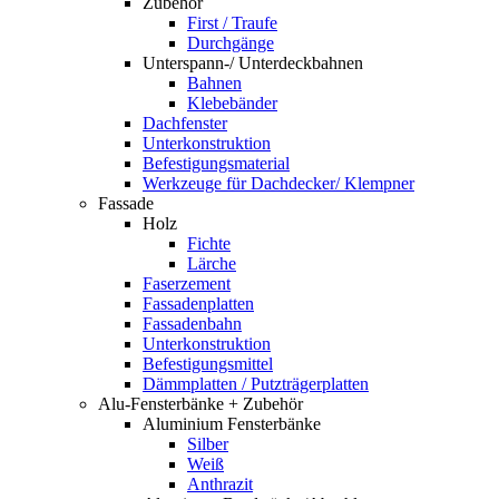
Zubehör
First / Traufe
Durchgänge
Unterspann-/ Unterdeckbahnen
Bahnen
Klebebänder
Dachfenster
Unterkonstruktion
Befestigungsmaterial
Werkzeuge für Dachdecker/ Klempner
Fassade
Holz
Fichte
Lärche
Faserzement
Fassadenplatten
Fassadenbahn
Unterkonstruktion
Befestigungsmittel
Dämmplatten / Putzträgerplatten
Alu-Fensterbänke + Zubehör
Aluminium Fensterbänke
Silber
Weiß
Anthrazit