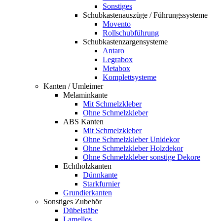
Sonstiges
Schubkastenauszüge / Führungssysteme
Movento
Rollschubführung
Schubkastenzargensysteme
Antaro
Legrabox
Metabox
Komplettsysteme
Kanten / Umleimer
Melaminkante
Mit Schmelzkleber
Ohne Schmelzkleber
ABS Kanten
Mit Schmelzkleber
Ohne Schmelzkleber Unidekor
Ohne Schmelzkleber Holzdekor
Ohne Schmelzkleber sonstige Dekore
Echtholzkanten
Dünnkante
Starkfurnier
Grundierkanten
Sonstiges Zubehör
Dübelstäbe
Lamellos