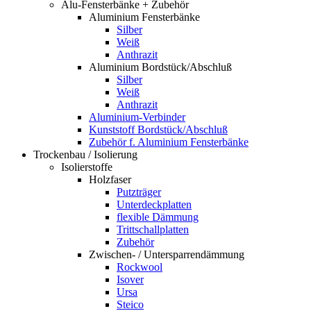
Alu-Fensterbänke + Zubehör
Aluminium Fensterbänke
Silber
Weiß
Anthrazit
Aluminium Bordstück/Abschluß
Silber
Weiß
Anthrazit
Aluminium-Verbinder
Kunststoff Bordstück/Abschluß
Zubehör f. Aluminium Fensterbänke
Trockenbau / Isolierung
Isolierstoffe
Holzfaser
Putzträger
Unterdeckplatten
flexible Dämmung
Trittschallplatten
Zubehör
Zwischen- / Untersparrendämmung
Rockwool
Isover
Ursa
Steico