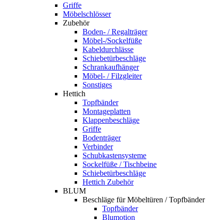
Griffe
Möbelschlösser
Zubehör
Boden- / Regalträger
Möbel-/Sockelfüße
Kabeldurchlässe
Schiebetürbeschläge
Schrankaufhänger
Möbel- / Filzgleiter
Sonstiges
Hettich
Topfbänder
Montageplatten
Klappenbeschläge
Griffe
Bodenträger
Verbinder
Schubkastensysteme
Sockelfüße / Tischbeine
Schiebetürbeschläge
Hettich Zubehör
BLUM
Beschläge für Möbeltüren / Topfbänder
Topfbänder
Blumotion