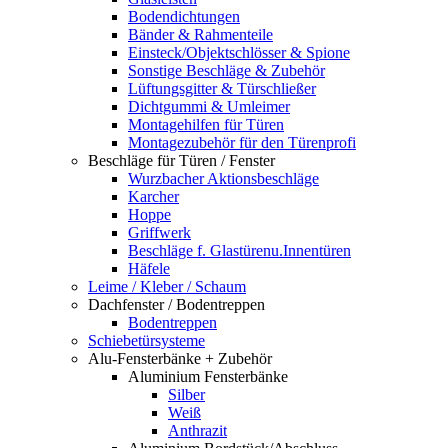
Bodendichtungen
Bänder & Rahmenteile
Einsteck/Objektschlösser & Spione
Sonstige Beschläge & Zubehör
Lüftungsgitter & Türschließer
Dichtgummi & Umleimer
Montagehilfen für Türen
Montagezubehör für den Türenprofi
Beschläge für Türen / Fenster
Wurzbacher Aktionsbeschläge
Karcher
Hoppe
Griffwerk
Beschläge f. Glastürenu.Innentüren
Häfele
Leime / Kleber / Schaum
Dachfenster / Bodentreppen
Bodentreppen
Schiebetürsysteme
Alu-Fensterbänke + Zubehör
Aluminium Fensterbänke
Silber
Weiß
Anthrazit