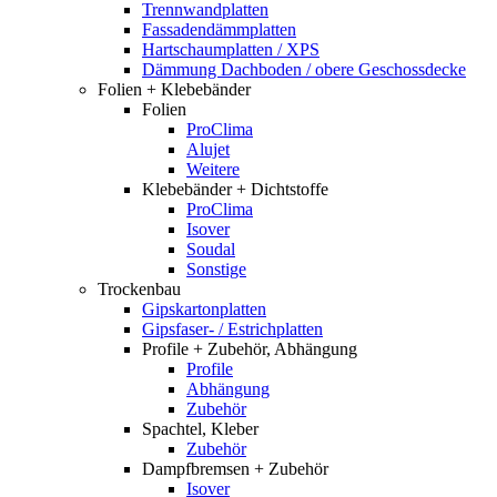
Trennwandplatten
Fassadendämmplatten
Hartschaumplatten / XPS
Dämmung Dachboden / obere Geschossdecke
Folien + Klebebänder
Folien
ProClima
Alujet
Weitere
Klebebänder + Dichtstoffe
ProClima
Isover
Soudal
Sonstige
Trockenbau
Gipskartonplatten
Gipsfaser- / Estrichplatten
Profile + Zubehör, Abhängung
Profile
Abhängung
Zubehör
Spachtel, Kleber
Zubehör
Dampfbremsen + Zubehör
Isover