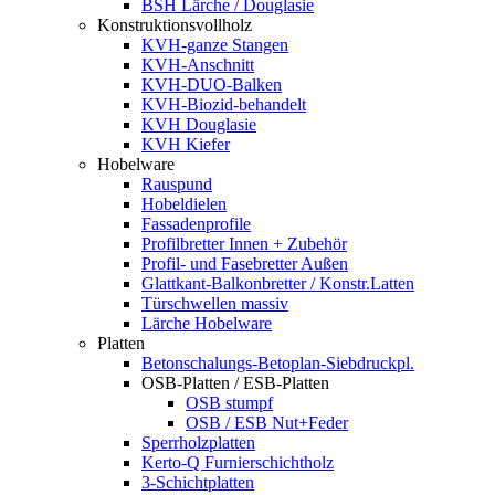
BSH Lärche / Douglasie
Konstruktionsvollholz
KVH-ganze Stangen
KVH-Anschnitt
KVH-DUO-Balken
KVH-Biozid-behandelt
KVH Douglasie
KVH Kiefer
Hobelware
Rauspund
Hobeldielen
Fassadenprofile
Profilbretter Innen + Zubehör
Profil- und Fasebretter Außen
Glattkant-Balkonbretter / Konstr.Latten
Türschwellen massiv
Lärche Hobelware
Platten
Betonschalungs-Betoplan-Siebdruckpl.
OSB-Platten / ESB-Platten
OSB stumpf
OSB / ESB Nut+Feder
Sperrholzplatten
Kerto-Q Furnierschichtholz
3-Schichtplatten