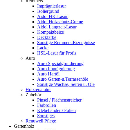
Remmers
Imprägnierlasur
Isoliergrund
Aidol HK-Lasur
Aidol Holzschutz-Creme
Aidol Langzeit-Lasur
Kompaktbeize
Deckfarbe
Sonstige Remmers-Erzeugnisse
Lacke
HSL-Lasur für Profis
Auro
Auro Spezialgrundierung
Auro Imprägnierung
Auro Hartöl
Auro Garten-u.Terrassenöle
Sonstige Wachse, Seifen u. Öle
Holzreparatur
Zubehör
Pinsel / Flächenstreicher
Farbrollen
Klebebänder / Folien
Sonstiges
Renuwell Pflege
Gartenholz