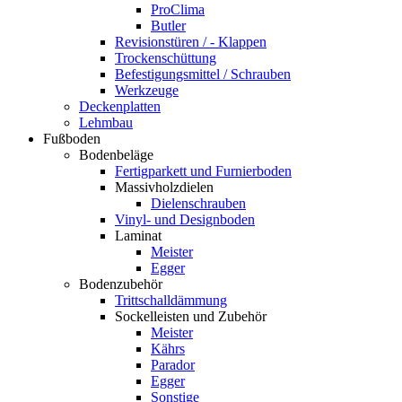
ProClima
Butler
Revisionstüren / - Klappen
Trockenschüttung
Befestigungsmittel / Schrauben
Werkzeuge
Deckenplatten
Lehmbau
Fußboden
Bodenbeläge
Fertigparkett und Furnierboden
Massivholzdielen
Dielenschrauben
Vinyl- und Designboden
Laminat
Meister
Egger
Bodenzubehör
Trittschalldämmung
Sockelleisten und Zubehör
Meister
Kährs
Parador
Egger
Sonstige