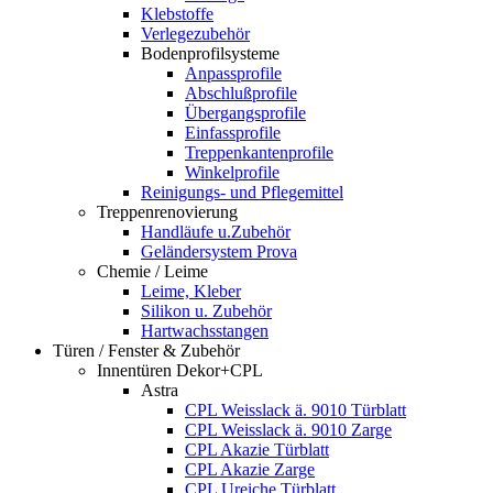
Klebstoffe
Verlegezubehör
Bodenprofilsysteme
Anpassprofile
Abschlußprofile
Übergangsprofile
Einfassprofile
Treppenkantenprofile
Winkelprofile
Reinigungs- und Pflegemittel
Treppenrenovierung
Handläufe u.Zubehör
Geländersystem Prova
Chemie / Leime
Leime, Kleber
Silikon u. Zubehör
Hartwachsstangen
Türen / Fenster & Zubehör
Innentüren Dekor+CPL
Astra
CPL Weisslack ä. 9010 Türblatt
CPL Weisslack ä. 9010 Zarge
CPL Akazie Türblatt
CPL Akazie Zarge
CPL Ureiche Türblatt