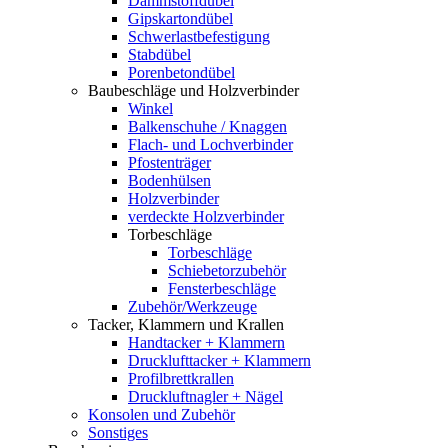
Dämmstoffdübel
Gipskartondübel
Schwerlastbefestigung
Stabdübel
Porenbetondübel
Baubeschläge und Holzverbinder
Winkel
Balkenschuhe / Knaggen
Flach- und Lochverbinder
Pfostenträger
Bodenhülsen
Holzverbinder
verdeckte Holzverbinder
Torbeschläge
Torbeschläge
Schiebetorzubehör
Fensterbeschläge
Zubehör/Werkzeuge
Tacker, Klammern und Krallen
Handtacker + Klammern
Drucklufttacker + Klammern
Profilbrettkrallen
Druckluftnagler + Nägel
Konsolen und Zubehör
Sonstiges