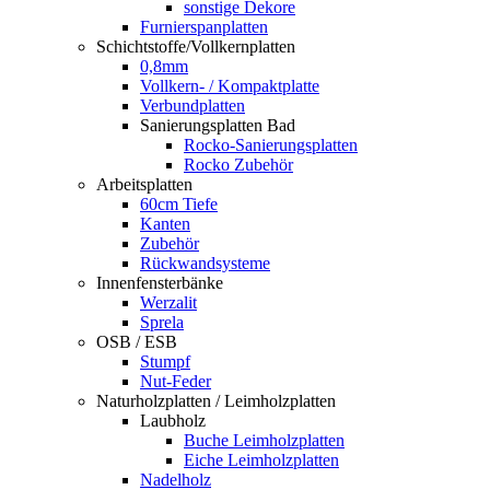
sonstige Dekore
Furnierspanplatten
Schichtstoffe/Vollkernplatten
0,8mm
Vollkern- / Kompaktplatte
Verbundplatten
Sanierungsplatten Bad
Rocko-Sanierungsplatten
Rocko Zubehör
Arbeitsplatten
60cm Tiefe
Kanten
Zubehör
Rückwandsysteme
Innenfensterbänke
Werzalit
Sprela
OSB / ESB
Stumpf
Nut-Feder
Naturholzplatten / Leimholzplatten
Laubholz
Buche Leimholzplatten
Eiche Leimholzplatten
Nadelholz