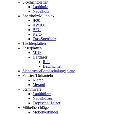
3-Schichtplatten
Laubholz
Nadelholz
Sperrholz/Multiplex
IF20
AW100
BFU
Kerto
Fräs-Sperrholz
Tischlerplatten
Faserplatten
MDF
Hartfaser
Roh
Beschichtet
Siebdruck-/Betonschalungsplatte
Fenster-Türkanteln
Kiefer
Meranti
Stammware
Laubhölzer
Nadelhölzer
Tropische Hölzer
Möbelbeschläge
Möbelverbinder