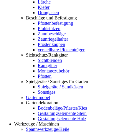
Lärche
Kiefer
Douglasien
Beschläge und Befestigung
Pfostenbefestigung
Pfahlstützen
Zaunbeschläge
Zaunriegelhalter
Pfostenkappen
verstellbare Pfostenträger
Sichtschutz/Rankgitter
Sichtblenden
Rankgitter
Montagezubehör
Pfosten
Spielgeräte / Sonstiges für Garten
Spielgeräte / Sandkästen
Sonstiges
Gartenmöbel
Gartendekoration
Bodenbeläge/Pflaster/Kies
Gestaltungselemente Stein
Gestaltungselemente Holz
Werkzeuge / Maschinen
Spannwerkzeuge/Keile