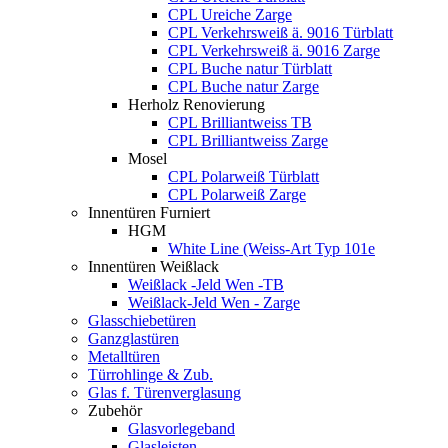
CPL Ureiche Zarge
CPL Verkehrsweiß ä. 9016 Türblatt
CPL Verkehrsweiß ä. 9016 Zarge
CPL Buche natur Türblatt
CPL Buche natur Zarge
Herholz Renovierung
CPL Brilliantweiss TB
CPL Brilliantweiss Zarge
Mosel
CPL Polarweiß Türblatt
CPL Polarweiß Zarge
Innentüren Furniert
HGM
White Line (Weiss-Art Typ 101e
Innentüren Weißlack
Weißlack -Jeld Wen -TB
Weißlack-Jeld Wen - Zarge
Glasschiebetüren
Ganzglastüren
Metalltüren
Türrohlinge & Zub.
Glas f. Türenverglasung
Zubehör
Glasvorlegeband
Glasleisten