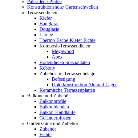
Palisaden / Pfähle
Konstruktionsholz/ Gartenschwellen
Terrassendielen
Kiefer
Bangkirai
Douglasie
Lärche
Thermo-Esche-Kiefer-Fichte
Komposit-Terrassendielen
Megawood
Apex
Bodendielen Spezialitäten
Kebony
Zubehör für Terrassenbeläge
Befestigung
Unterkonstruktion Alu und Lager
Keramische Terrassenplatten
Balkone und Zubehör
Balkonprofile
Balkonblenden
Balkon-Handläufe
Geländerpfosten
Gartenzäune und Zubehör
Zubehör
Fichte