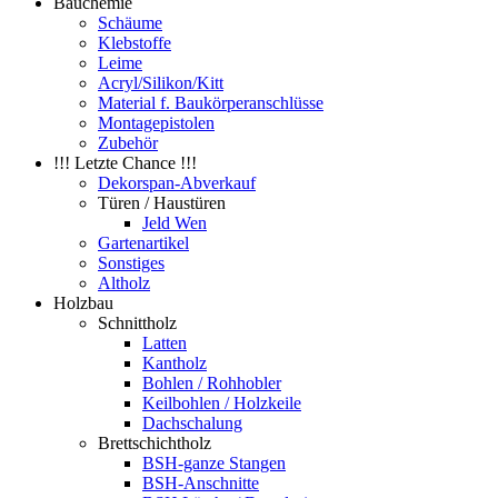
Bauchemie
Schäume
Klebstoffe
Leime
Acryl/Silikon/Kitt
Material f. Baukörperanschlüsse
Montagepistolen
Zubehör
!!! Letzte Chance !!!
Dekorspan-Abverkauf
Türen / Haustüren
Jeld Wen
Gartenartikel
Sonstiges
Altholz
Holzbau
Schnittholz
Latten
Kantholz
Bohlen / Rohhobler
Keilbohlen / Holzkeile
Dachschalung
Brettschichtholz
BSH-ganze Stangen
BSH-Anschnitte