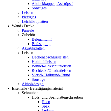
Abdeckkappen, Aststöpsel
Sonstiges
Leisten
Plexiglas
Leichtbauplatten
Wand / Decke
Paneele
Zubehör
Beleuchtung
Befestigung
Akustikplatten
Leisten
Deckenabschlussleisten
Hohlkehlleisten
Winkel-/Eckschutzleisten
Rechteck-/Quadratleisten
Viertel-/Halbrund-/Rund
Sonstige
Altholzdesign
Eisenteile / Befestigungsmaterial
Schrauben
Holz- und Spanplattenschrauben
Heco
Spax
Lederer