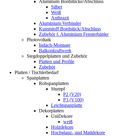
Aluminum Bordstücke/Abschluss
Silber
Weiß
Anthrazit
Aluminium-Verbinder
Kunststoff Bordstück/Abschluss
Zubehör f. Aluminium Fensterbänke
Photovoltaik
Indach-Montage
Balkonkraftwerk
Stegdoppelplatten und Zubehör
Platten und Profile
Zubehör
Platten / Tischlerbedarf
Spanplatten
Rohspanplatten
Stumpf
P2 (V20)
P3 (V100)
Leichtspanplatte
Dekorplatten
UniDekore
weiß
Holzdekore
Hochglanz- und Mattdekore