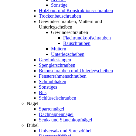
Sonstige
Holzbau- und Konstruktionsschrauben
Trockenbauschrauben
Gewindeschrauben, Muttern und
Unterlegscheiben
Gewindeschrauben
Flachrundkopfschrauben
Bauschrauben
Muttern
Unterlegscheiben
Gewindestangen
Spenglerschrauben
Betonschrauben und Unterlegscheiben
Fensterrahmenschrauben
Schraubhaken
Sonstiges
Bits
Schlüsselschrauben
Nägel
Sparrennägel
Dachpappennägel
Senk- und Stauchkopfnägel
Dübel
Universal- und Spreizdübel