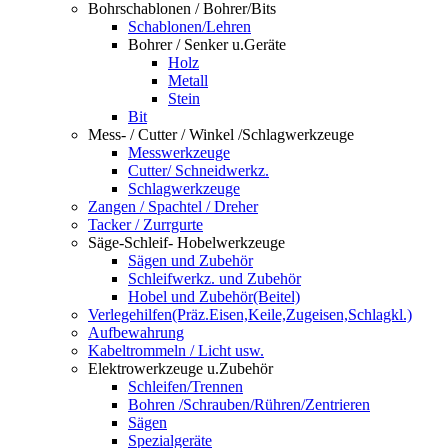
Bohrschablonen / Bohrer/Bits
Schablonen/Lehren
Bohrer / Senker u.Geräte
Holz
Metall
Stein
Bit
Mess- / Cutter / Winkel /Schlagwerkzeuge
Messwerkzeuge
Cutter/ Schneidwerkz.
Schlagwerkzeuge
Zangen / Spachtel / Dreher
Tacker / Zurrgurte
Säge-Schleif- Hobelwerkzeuge
Sägen und Zubehör
Schleifwerkz. und Zubehör
Hobel und Zubehör(Beitel)
Verlegehilfen(Präz.Eisen,Keile,Zugeisen,Schlagkl.)
Aufbewahrung
Kabeltrommeln / Licht usw.
Elektrowerkzeuge u.Zubehör
Schleifen/Trennen
Bohren /Schrauben/Rühren/Zentrieren
Sägen
Spezialgeräte