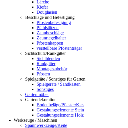
Lärche
Kiefer
Douglasien
Beschläge und Befestigung
Pfostenbefestigung
Pfahlstützen
Zaunbeschläge
Zaunriegelhalter
Pfostenkappen
verstellbare Pfostenträger
Sichtschutz/Rankgitter
Sichtblenden
Rankgitter
Montagezubehör
Pfosten
Spielgeräte / Sonstiges für Garten
Spielgeräte / Sandkästen
Sonstiges
Gartenmöbel
Gartendekoration
Bodenbeläge/Pflaster/Kies
Gestaltungselemente Stein
Gestaltungselemente Holz
Werkzeuge / Maschinen
Spannwerkzeuge/Keile