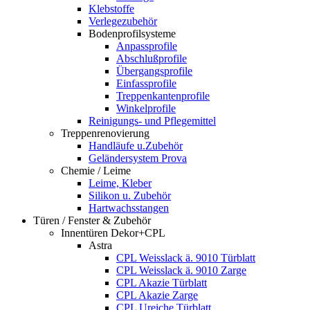
Klebstoffe
Verlegezubehör
Bodenprofilsysteme
Anpassprofile
Abschlußprofile
Übergangsprofile
Einfassprofile
Treppenkantenprofile
Winkelprofile
Reinigungs- und Pflegemittel
Treppenrenovierung
Handläufe u.Zubehör
Geländersystem Prova
Chemie / Leime
Leime, Kleber
Silikon u. Zubehör
Hartwachsstangen
Türen / Fenster & Zubehör
Innentüren Dekor+CPL
Astra
CPL Weisslack ä. 9010 Türblatt
CPL Weisslack ä. 9010 Zarge
CPL Akazie Türblatt
CPL Akazie Zarge
CPL Ureiche Türblatt