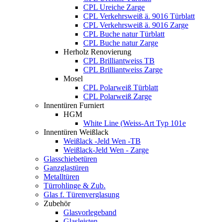
CPL Ureiche Zarge
CPL Verkehrsweiß ä. 9016 Türblatt
CPL Verkehrsweiß ä. 9016 Zarge
CPL Buche natur Türblatt
CPL Buche natur Zarge
Herholz Renovierung
CPL Brilliantweiss TB
CPL Brilliantweiss Zarge
Mosel
CPL Polarweiß Türblatt
CPL Polarweiß Zarge
Innentüren Furniert
HGM
White Line (Weiss-Art Typ 101e
Innentüren Weißlack
Weißlack -Jeld Wen -TB
Weißlack-Jeld Wen - Zarge
Glasschiebetüren
Ganzglastüren
Metalltüren
Türrohlinge & Zub.
Glas f. Türenverglasung
Zubehör
Glasvorlegeband
Glasleisten