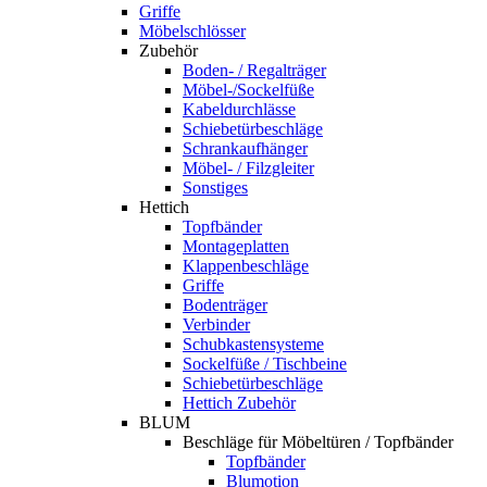
Griffe
Möbelschlösser
Zubehör
Boden- / Regalträger
Möbel-/Sockelfüße
Kabeldurchlässe
Schiebetürbeschläge
Schrankaufhänger
Möbel- / Filzgleiter
Sonstiges
Hettich
Topfbänder
Montageplatten
Klappenbeschläge
Griffe
Bodenträger
Verbinder
Schubkastensysteme
Sockelfüße / Tischbeine
Schiebetürbeschläge
Hettich Zubehör
BLUM
Beschläge für Möbeltüren / Topfbänder
Topfbänder
Blumotion