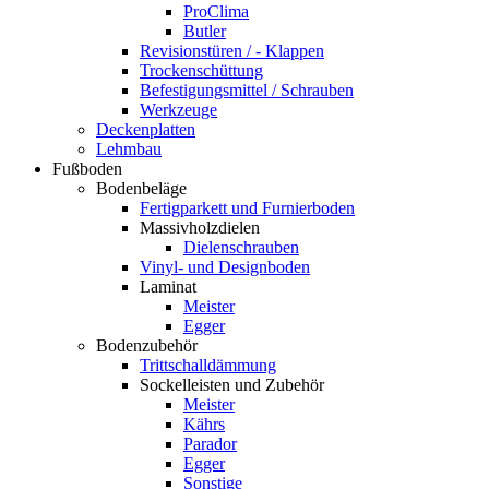
ProClima
Butler
Revisionstüren / - Klappen
Trockenschüttung
Befestigungsmittel / Schrauben
Werkzeuge
Deckenplatten
Lehmbau
Fußboden
Bodenbeläge
Fertigparkett und Furnierboden
Massivholzdielen
Dielenschrauben
Vinyl- und Designboden
Laminat
Meister
Egger
Bodenzubehör
Trittschalldämmung
Sockelleisten und Zubehör
Meister
Kährs
Parador
Egger
Sonstige