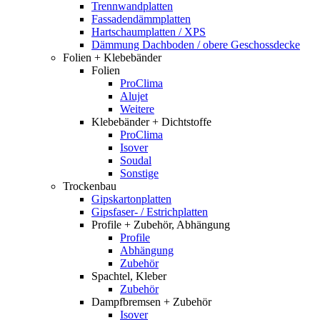
Trennwandplatten
Fassadendämmplatten
Hartschaumplatten / XPS
Dämmung Dachboden / obere Geschossdecke
Folien + Klebebänder
Folien
ProClima
Alujet
Weitere
Klebebänder + Dichtstoffe
ProClima
Isover
Soudal
Sonstige
Trockenbau
Gipskartonplatten
Gipsfaser- / Estrichplatten
Profile + Zubehör, Abhängung
Profile
Abhängung
Zubehör
Spachtel, Kleber
Zubehör
Dampfbremsen + Zubehör
Isover