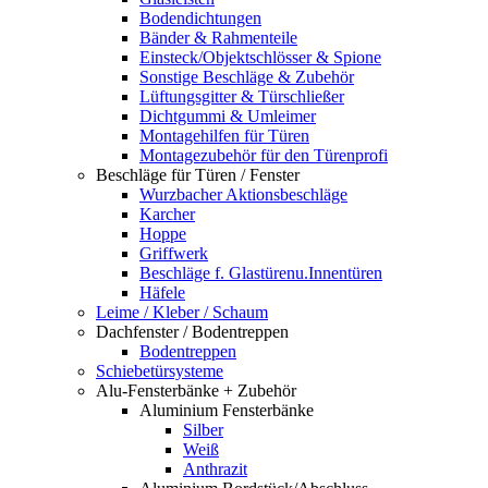
Bodendichtungen
Bänder & Rahmenteile
Einsteck/Objektschlösser & Spione
Sonstige Beschläge & Zubehör
Lüftungsgitter & Türschließer
Dichtgummi & Umleimer
Montagehilfen für Türen
Montagezubehör für den Türenprofi
Beschläge für Türen / Fenster
Wurzbacher Aktionsbeschläge
Karcher
Hoppe
Griffwerk
Beschläge f. Glastürenu.Innentüren
Häfele
Leime / Kleber / Schaum
Dachfenster / Bodentreppen
Bodentreppen
Schiebetürsysteme
Alu-Fensterbänke + Zubehör
Aluminium Fensterbänke
Silber
Weiß
Anthrazit