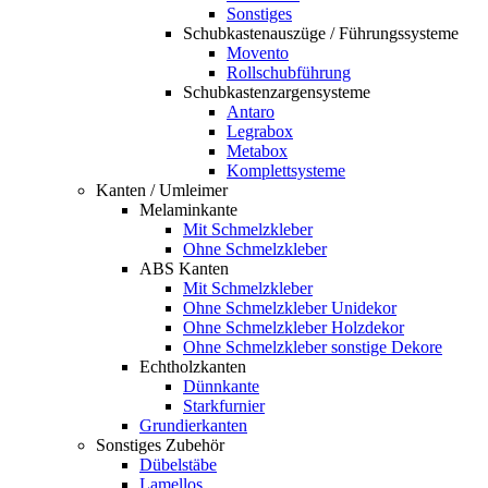
Sonstiges
Schubkastenauszüge / Führungssysteme
Movento
Rollschubführung
Schubkastenzargensysteme
Antaro
Legrabox
Metabox
Komplettsysteme
Kanten / Umleimer
Melaminkante
Mit Schmelzkleber
Ohne Schmelzkleber
ABS Kanten
Mit Schmelzkleber
Ohne Schmelzkleber Unidekor
Ohne Schmelzkleber Holzdekor
Ohne Schmelzkleber sonstige Dekore
Echtholzkanten
Dünnkante
Starkfurnier
Grundierkanten
Sonstiges Zubehör
Dübelstäbe
Lamellos