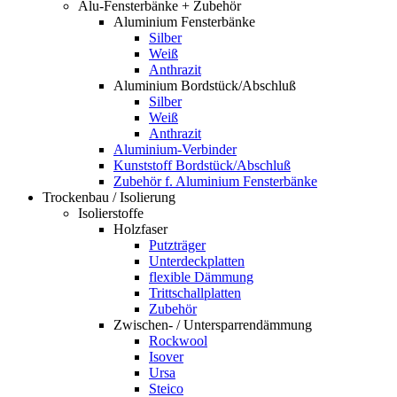
Alu-Fensterbänke + Zubehör
Aluminium Fensterbänke
Silber
Weiß
Anthrazit
Aluminium Bordstück/Abschluß
Silber
Weiß
Anthrazit
Aluminium-Verbinder
Kunststoff Bordstück/Abschluß
Zubehör f. Aluminium Fensterbänke
Trockenbau / Isolierung
Isolierstoffe
Holzfaser
Putzträger
Unterdeckplatten
flexible Dämmung
Trittschallplatten
Zubehör
Zwischen- / Untersparrendämmung
Rockwool
Isover
Ursa
Steico