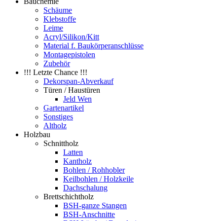
Bauchemie
Schäume
Klebstoffe
Leime
Acryl/Silikon/Kitt
Material f. Baukörperanschlüsse
Montagepistolen
Zubehör
!!! Letzte Chance !!!
Dekorspan-Abverkauf
Türen / Haustüren
Jeld Wen
Gartenartikel
Sonstiges
Altholz
Holzbau
Schnittholz
Latten
Kantholz
Bohlen / Rohhobler
Keilbohlen / Holzkeile
Dachschalung
Brettschichtholz
BSH-ganze Stangen
BSH-Anschnitte