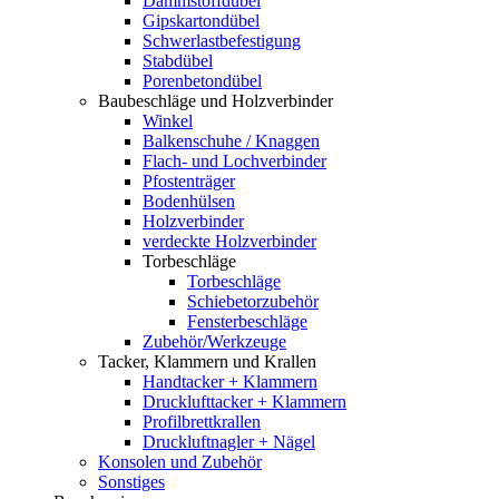
Dämmstoffdübel
Gipskartondübel
Schwerlastbefestigung
Stabdübel
Porenbetondübel
Baubeschläge und Holzverbinder
Winkel
Balkenschuhe / Knaggen
Flach- und Lochverbinder
Pfostenträger
Bodenhülsen
Holzverbinder
verdeckte Holzverbinder
Torbeschläge
Torbeschläge
Schiebetorzubehör
Fensterbeschläge
Zubehör/Werkzeuge
Tacker, Klammern und Krallen
Handtacker + Klammern
Drucklufttacker + Klammern
Profilbrettkrallen
Druckluftnagler + Nägel
Konsolen und Zubehör
Sonstiges