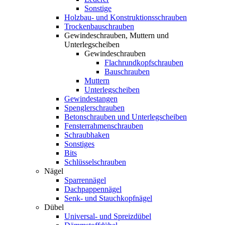
Sonstige
Holzbau- und Konstruktionsschrauben
Trockenbauschrauben
Gewindeschrauben, Muttern und
Unterlegscheiben
Gewindeschrauben
Flachrundkopfschrauben
Bauschrauben
Muttern
Unterlegscheiben
Gewindestangen
Spenglerschrauben
Betonschrauben und Unterlegscheiben
Fensterrahmenschrauben
Schraubhaken
Sonstiges
Bits
Schlüsselschrauben
Nägel
Sparrennägel
Dachpappennägel
Senk- und Stauchkopfnägel
Dübel
Universal- und Spreizdübel