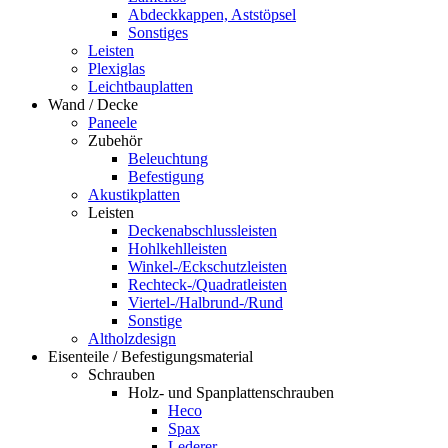
Abdeckkappen, Aststöpsel
Sonstiges
Leisten
Plexiglas
Leichtbauplatten
Wand / Decke
Paneele
Zubehör
Beleuchtung
Befestigung
Akustikplatten
Leisten
Deckenabschlussleisten
Hohlkehlleisten
Winkel-/Eckschutzleisten
Rechteck-/Quadratleisten
Viertel-/Halbrund-/Rund
Sonstige
Altholzdesign
Eisenteile / Befestigungsmaterial
Schrauben
Holz- und Spanplattenschrauben
Heco
Spax
Lederer