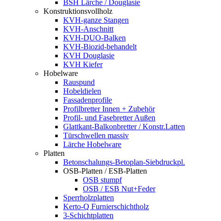
BSH Lärche / Douglasie
Konstruktionsvollholz
KVH-ganze Stangen
KVH-Anschnitt
KVH-DUO-Balken
KVH-Biozid-behandelt
KVH Douglasie
KVH Kiefer
Hobelware
Rauspund
Hobeldielen
Fassadenprofile
Profilbretter Innen + Zubehör
Profil- und Fasebretter Außen
Glattkant-Balkonbretter / Konstr.Latten
Türschwellen massiv
Lärche Hobelware
Platten
Betonschalungs-Betoplan-Siebdruckpl.
OSB-Platten / ESB-Platten
OSB stumpf
OSB / ESB Nut+Feder
Sperrholzplatten
Kerto-Q Furnierschichtholz
3-Schichtplatten