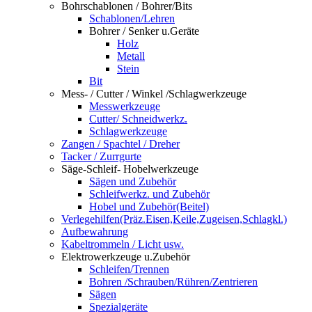
Bohrschablonen / Bohrer/Bits
Schablonen/Lehren
Bohrer / Senker u.Geräte
Holz
Metall
Stein
Bit
Mess- / Cutter / Winkel /Schlagwerkzeuge
Messwerkzeuge
Cutter/ Schneidwerkz.
Schlagwerkzeuge
Zangen / Spachtel / Dreher
Tacker / Zurrgurte
Säge-Schleif- Hobelwerkzeuge
Sägen und Zubehör
Schleifwerkz. und Zubehör
Hobel und Zubehör(Beitel)
Verlegehilfen(Präz.Eisen,Keile,Zugeisen,Schlagkl.)
Aufbewahrung
Kabeltrommeln / Licht usw.
Elektrowerkzeuge u.Zubehör
Schleifen/Trennen
Bohren /Schrauben/Rühren/Zentrieren
Sägen
Spezialgeräte