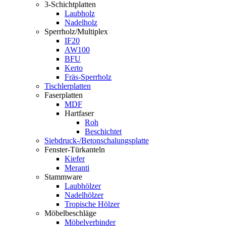
3-Schichtplatten
Laubholz
Nadelholz
Sperrholz/Multiplex
IF20
AW100
BFU
Kerto
Fräs-Sperrholz
Tischlerplatten
Faserplatten
MDF
Hartfaser
Roh
Beschichtet
Siebdruck-/Betonschalungsplatte
Fenster-Türkanteln
Kiefer
Meranti
Stammware
Laubhölzer
Nadelhölzer
Tropische Hölzer
Möbelbeschläge
Möbelverbinder