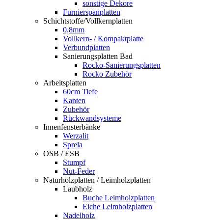
sonstige Dekore
Furnierspanplatten
Schichtstoffe/Vollkernplatten
0,8mm
Vollkern- / Kompaktplatte
Verbundplatten
Sanierungsplatten Bad
Rocko-Sanierungsplatten
Rocko Zubehör
Arbeitsplatten
60cm Tiefe
Kanten
Zubehör
Rückwandsysteme
Innenfensterbänke
Werzalit
Sprela
OSB / ESB
Stumpf
Nut-Feder
Naturholzplatten / Leimholzplatten
Laubholz
Buche Leimholzplatten
Eiche Leimholzplatten
Nadelholz