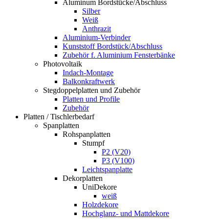
Aluminum Bordstücke/Abschluss
Silber
Weiß
Anthrazit
Aluminium-Verbinder
Kunststoff Bordstück/Abschluss
Zubehör f. Aluminium Fensterbänke
Photovoltaik
Indach-Montage
Balkonkraftwerk
Stegdoppelplatten und Zubehör
Platten und Profile
Zubehör
Platten / Tischlerbedarf
Spanplatten
Rohspanplatten
Stumpf
P2 (V20)
P3 (V100)
Leichtspanplatte
Dekorplatten
UniDekore
weiß
Holzdekore
Hochglanz- und Mattdekore