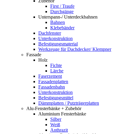
Zubehör
First / Traufe
Durchgänge
Unterspann-/ Unterdeckbahnen
Bahnen
Klebebänder
Dachfenster
Unterkonstruktion
Befestigungsmaterial
Werkzeuge für Dachdecker/ Klempner
Fassade
Holz
Fichte
Lärche
Faserzement
Fassadenplatten
Fassadenbahn
Unterkonstruktion
Befestigungsmittel
Dämmplatten / Putzträgerplatten
Alu-Fensterbänke + Zubehör
Aluminium Fensterbänke
Silber
Weiß
Anthrazit