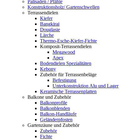
Palisaden / Pfähle
Konstruktionsholz/ Gartenschwellen
Terrassendielen
Kiefer
Bangkirai
Douglasie
Lärche
Thermo-Esche-Kiefer-Fichte
Komposit-Terrassendielen
Megawood
Apex
Bodendielen Spezialitäten
Kebony
Zubehör für Terrassenbeläge
Befestigung
Unterkonstruktion Alu und Lager
Keramische Terrassenplatten
Balkone und Zubehör
Balkonprofile
Balkonblenden
Balkon-Handläufe
Geländerpfosten
Gartenzäune und Zubehör
Zubehör
Fichte