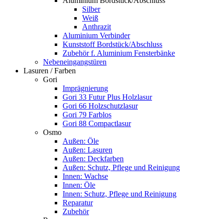
Aluminium Bordstück/Abschluss
Silber
Weiß
Anthrazit
Aluminium Verbinder
Kunststoff Bordstück/Abschluss
Zubehör f. Aluminium Fensterbänke
Nebeneingangstüren
Lasuren / Farben
Gori
Imprägnierung
Gori 33 Futur Plus Holzlasur
Gori 66 Holzschutzlasur
Gori 79 Farblos
Gori 88 Compactlasur
Osmo
Außen: Öle
Außen: Lasuren
Außen: Deckfarben
Außen: Schutz, Pflege und Reinigung
Innen: Wachse
Innen: Öle
Innen: Schutz, Pflege und Reinigung
Reparatur
Zubehör