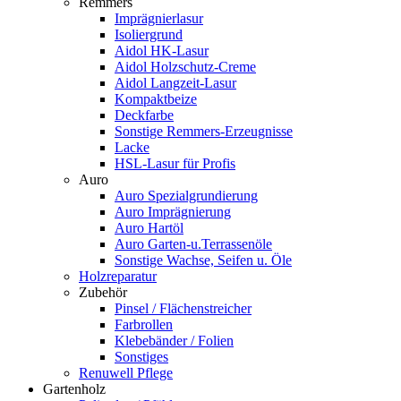
Remmers
Imprägnierlasur
Isoliergrund
Aidol HK-Lasur
Aidol Holzschutz-Creme
Aidol Langzeit-Lasur
Kompaktbeize
Deckfarbe
Sonstige Remmers-Erzeugnisse
Lacke
HSL-Lasur für Profis
Auro
Auro Spezialgrundierung
Auro Imprägnierung
Auro Hartöl
Auro Garten-u.Terrassenöle
Sonstige Wachse, Seifen u. Öle
Holzreparatur
Zubehör
Pinsel / Flächenstreicher
Farbrollen
Klebebänder / Folien
Sonstiges
Renuwell Pflege
Gartenholz