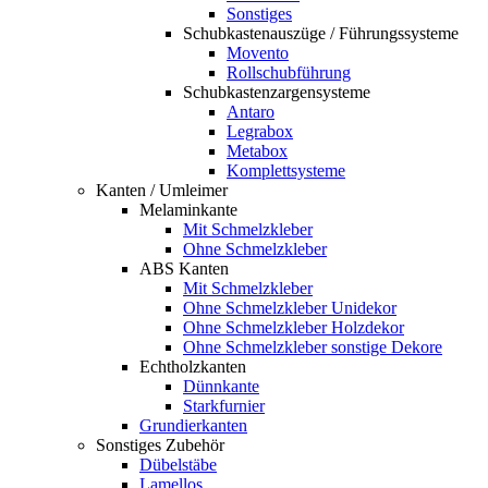
Sonstiges
Schubkastenauszüge / Führungssysteme
Movento
Rollschubführung
Schubkastenzargensysteme
Antaro
Legrabox
Metabox
Komplettsysteme
Kanten / Umleimer
Melaminkante
Mit Schmelzkleber
Ohne Schmelzkleber
ABS Kanten
Mit Schmelzkleber
Ohne Schmelzkleber Unidekor
Ohne Schmelzkleber Holzdekor
Ohne Schmelzkleber sonstige Dekore
Echtholzkanten
Dünnkante
Starkfurnier
Grundierkanten
Sonstiges Zubehör
Dübelstäbe
Lamellos