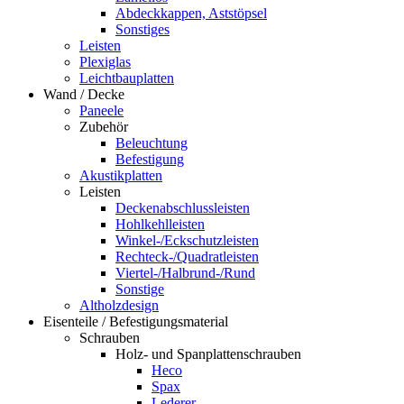
Abdeckkappen, Aststöpsel
Sonstiges
Leisten
Plexiglas
Leichtbauplatten
Wand / Decke
Paneele
Zubehör
Beleuchtung
Befestigung
Akustikplatten
Leisten
Deckenabschlussleisten
Hohlkehlleisten
Winkel-/Eckschutzleisten
Rechteck-/Quadratleisten
Viertel-/Halbrund-/Rund
Sonstige
Altholzdesign
Eisenteile / Befestigungsmaterial
Schrauben
Holz- und Spanplattenschrauben
Heco
Spax
Lederer