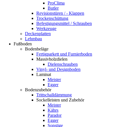
ProClima
Butler
Revisionstüren / - Klappen
Trockenschüttung
Befestigungsmittel / Schrauben
Werkzeuge
Deckenplatten
Lehmbau
Fußboden
Bodenbeläge
Fertigparkett und Furnierboden
Massivholzdielen
Dielenschrauben
Vinyl- und Designboden
Laminat
Meister
Egger
Bodenzubehör
Trittschalldämmung
Sockelleisten und Zubehör
Meister
Kährs
Parador
Egger
Sonstige