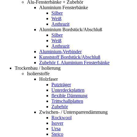
Alu-Fensterbänke + Zubehör
Aluminium Fensterbänke
Silber
Weiß
Anthrazit
Aluminium Bordstück/Abschluß
Silber
Weiß
Anthrazit
Aluminium-Verbinder
Kunststoff Bordstück/Abschluß
Zubehör f. Aluminium Fensterbänke
Trockenbau / Isolierung
Isolierstoffe
Holzfaser
Putzträger
Unterdeckplatten
flexible Dämmung
Trittschallplatten
Zubehör
Zwischen- / Untersparrendämmung
Rockwool
Isover
Ursa
Steico