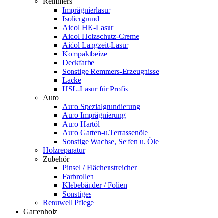
Remmers
Imprägnierlasur
Isoliergrund
Aidol HK-Lasur
Aidol Holzschutz-Creme
Aidol Langzeit-Lasur
Kompaktbeize
Deckfarbe
Sonstige Remmers-Erzeugnisse
Lacke
HSL-Lasur für Profis
Auro
Auro Spezialgrundierung
Auro Imprägnierung
Auro Hartöl
Auro Garten-u.Terrassenöle
Sonstige Wachse, Seifen u. Öle
Holzreparatur
Zubehör
Pinsel / Flächenstreicher
Farbrollen
Klebebänder / Folien
Sonstiges
Renuwell Pflege
Gartenholz