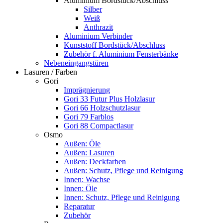
Aluminium Bordstück/Abschluss
Silber
Weiß
Anthrazit
Aluminium Verbinder
Kunststoff Bordstück/Abschluss
Zubehör f. Aluminium Fensterbänke
Nebeneingangstüren
Lasuren / Farben
Gori
Imprägnierung
Gori 33 Futur Plus Holzlasur
Gori 66 Holzschutzlasur
Gori 79 Farblos
Gori 88 Compactlasur
Osmo
Außen: Öle
Außen: Lasuren
Außen: Deckfarben
Außen: Schutz, Pflege und Reinigung
Innen: Wachse
Innen: Öle
Innen: Schutz, Pflege und Reinigung
Reparatur
Zubehör