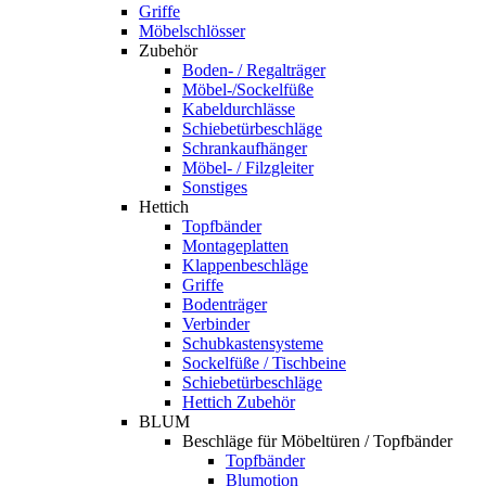
Griffe
Möbelschlösser
Zubehör
Boden- / Regalträger
Möbel-/Sockelfüße
Kabeldurchlässe
Schiebetürbeschläge
Schrankaufhänger
Möbel- / Filzgleiter
Sonstiges
Hettich
Topfbänder
Montageplatten
Klappenbeschläge
Griffe
Bodenträger
Verbinder
Schubkastensysteme
Sockelfüße / Tischbeine
Schiebetürbeschläge
Hettich Zubehör
BLUM
Beschläge für Möbeltüren / Topfbänder
Topfbänder
Blumotion