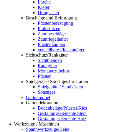
Lärche
Kiefer
Douglasien
Beschläge und Befestigung
Pfostenbefestigung
Pfahlstützen
Zaunbeschläge
Zaunriegelhalter
Pfostenkappen
verstellbare Pfostenträger
Sichtschutz/Rankgitter
Sichtblenden
Rankgitter
Montagezubehör
Pfosten
Spielgeräte / Sonstiges für Garten
Spielgeräte / Sandkästen
Sonstiges
Gartenmöbel
Gartendekoration
Bodenbeläge/Pflaster/Kies
Gestaltungselemente Stein
Gestaltungselemente Holz
Werkzeuge / Maschinen
Spannwerkzeuge/Keile