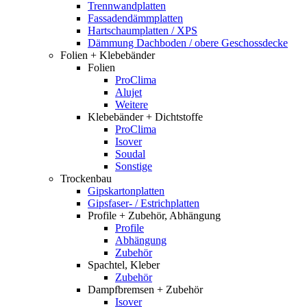
Trennwandplatten
Fassadendämmplatten
Hartschaumplatten / XPS
Dämmung Dachboden / obere Geschossdecke
Folien + Klebebänder
Folien
ProClima
Alujet
Weitere
Klebebänder + Dichtstoffe
ProClima
Isover
Soudal
Sonstige
Trockenbau
Gipskartonplatten
Gipsfaser- / Estrichplatten
Profile + Zubehör, Abhängung
Profile
Abhängung
Zubehör
Spachtel, Kleber
Zubehör
Dampfbremsen + Zubehör
Isover