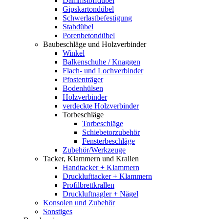
Dämmstoffdübel
Gipskartondübel
Schwerlastbefestigung
Stabdübel
Porenbetondübel
Baubeschläge und Holzverbinder
Winkel
Balkenschuhe / Knaggen
Flach- und Lochverbinder
Pfostenträger
Bodenhülsen
Holzverbinder
verdeckte Holzverbinder
Torbeschläge
Torbeschläge
Schiebetorzubehör
Fensterbeschläge
Zubehör/Werkzeuge
Tacker, Klammern und Krallen
Handtacker + Klammern
Drucklufttacker + Klammern
Profilbrettkrallen
Druckluftnagler + Nägel
Konsolen und Zubehör
Sonstiges