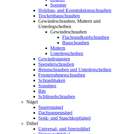
Sonstige
Holzbau- und Konstruktionsschrauben
Trockenbauschrauben
Gewindeschrauben, Muttern und
Unterlegscheiben
Gewindeschrauben
Flachrundkopfschrauben
Bauschrauben
Muttern
Unterlegscheiben
Gewindestangen
Spenglerschrauben
Betonschrauben und Unterlegscheiben
Fensterrahmenschrauben
Schraubhaken
Sonstiges
Bits
Schlüsselschrauben
Nägel
Sparrennägel
Dachpappennägel
Senk- und Stauchkopfnägel
Dübel
Universal- und Spreizdübel