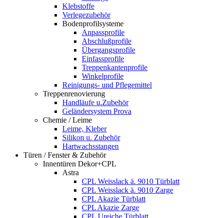
Klebstoffe
Verlegezubehör
Bodenprofilsysteme
Anpassprofile
Abschlußprofile
Übergangsprofile
Einfassprofile
Treppenkantenprofile
Winkelprofile
Reinigungs- und Pflegemittel
Treppenrenovierung
Handläufe u.Zubehör
Geländersystem Prova
Chemie / Leime
Leime, Kleber
Silikon u. Zubehör
Hartwachsstangen
Türen / Fenster & Zubehör
Innentüren Dekor+CPL
Astra
CPL Weisslack ä. 9010 Türblatt
CPL Weisslack ä. 9010 Zarge
CPL Akazie Türblatt
CPL Akazie Zarge
CPL Ureiche Türblatt