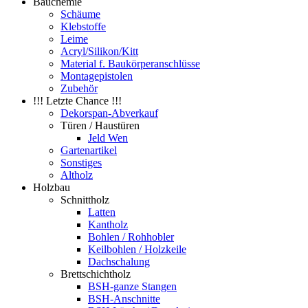
Bauchemie
Schäume
Klebstoffe
Leime
Acryl/Silikon/Kitt
Material f. Baukörperanschlüsse
Montagepistolen
Zubehör
!!! Letzte Chance !!!
Dekorspan-Abverkauf
Türen / Haustüren
Jeld Wen
Gartenartikel
Sonstiges
Altholz
Holzbau
Schnittholz
Latten
Kantholz
Bohlen / Rohhobler
Keilbohlen / Holzkeile
Dachschalung
Brettschichtholz
BSH-ganze Stangen
BSH-Anschnitte