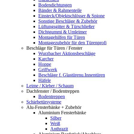
Bodendichtungen
Bänder & Rahmenteile
Einsteck/Objektschlösser & Spione
Sonstige Beschläge & Zubehör
Lüftungsgitter & Türschließer
Dichtgummi & Umleimer
Montagehilfen für Türen
Montagezubehör für den Türenprofi
Beschläge für Türen / Fenster
Wurzbacher Aktionsbeschläge
Karcher
Hoppe
Griffwerk
Beschläge f. Glastürenu.Innentüren
Häfele
Leime / Kleber / Schaum
Dachfenster / Bodentreppen
Bodentreppen
Schiebetürsysteme
Alu-Fensterbänke + Zubehör
Aluminium Fensterbänke
Silber
Weiß
Anthrazit