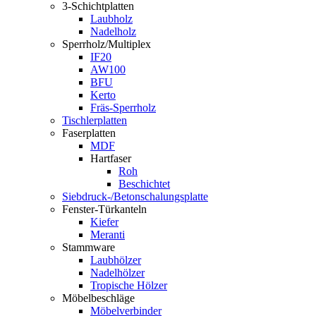
3-Schichtplatten
Laubholz
Nadelholz
Sperrholz/Multiplex
IF20
AW100
BFU
Kerto
Fräs-Sperrholz
Tischlerplatten
Faserplatten
MDF
Hartfaser
Roh
Beschichtet
Siebdruck-/Betonschalungsplatte
Fenster-Türkanteln
Kiefer
Meranti
Stammware
Laubhölzer
Nadelhölzer
Tropische Hölzer
Möbelbeschläge
Möbelverbinder