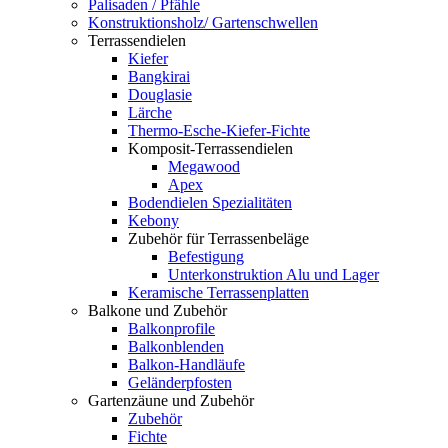
Palisaden / Pfähle
Konstruktionsholz/ Gartenschwellen
Terrassendielen
Kiefer
Bangkirai
Douglasie
Lärche
Thermo-Esche-Kiefer-Fichte
Komposit-Terrassendielen
Megawood
Apex
Bodendielen Spezialitäten
Kebony
Zubehör für Terrassenbeläge
Befestigung
Unterkonstruktion Alu und Lager
Keramische Terrassenplatten
Balkone und Zubehör
Balkonprofile
Balkonblenden
Balkon-Handläufe
Geländerpfosten
Gartenzäune und Zubehör
Zubehör
Fichte