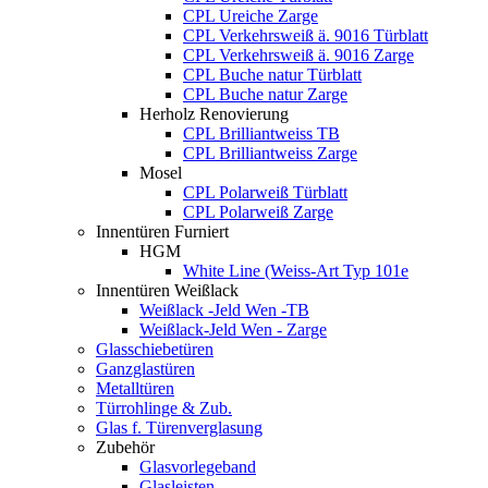
CPL Ureiche Zarge
CPL Verkehrsweiß ä. 9016 Türblatt
CPL Verkehrsweiß ä. 9016 Zarge
CPL Buche natur Türblatt
CPL Buche natur Zarge
Herholz Renovierung
CPL Brilliantweiss TB
CPL Brilliantweiss Zarge
Mosel
CPL Polarweiß Türblatt
CPL Polarweiß Zarge
Innentüren Furniert
HGM
White Line (Weiss-Art Typ 101e
Innentüren Weißlack
Weißlack -Jeld Wen -TB
Weißlack-Jeld Wen - Zarge
Glasschiebetüren
Ganzglastüren
Metalltüren
Türrohlinge & Zub.
Glas f. Türenverglasung
Zubehör
Glasvorlegeband
Glasleisten