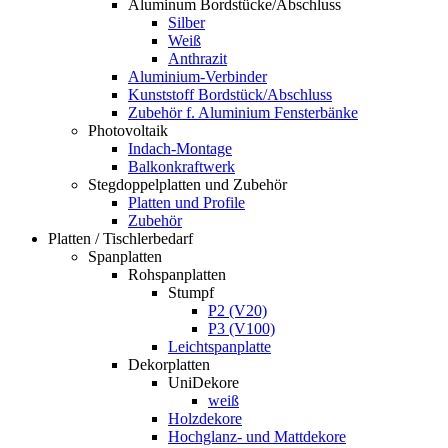
Aluminum Bordstücke/Abschluss
Silber
Weiß
Anthrazit
Aluminium-Verbinder
Kunststoff Bordstück/Abschluss
Zubehör f. Aluminium Fensterbänke
Photovoltaik
Indach-Montage
Balkonkraftwerk
Stegdoppelplatten und Zubehör
Platten und Profile
Zubehör
Platten / Tischlerbedarf
Spanplatten
Rohspanplatten
Stumpf
P2 (V20)
P3 (V100)
Leichtspanplatte
Dekorplatten
UniDekore
weiß
Holzdekore
Hochglanz- und Mattdekore