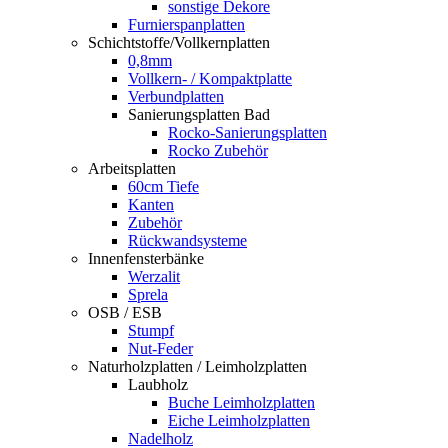
sonstige Dekore
Furnierspanplatten
Schichtstoffe/Vollkernplatten
0,8mm
Vollkern- / Kompaktplatte
Verbundplatten
Sanierungsplatten Bad
Rocko-Sanierungsplatten
Rocko Zubehör
Arbeitsplatten
60cm Tiefe
Kanten
Zubehör
Rückwandsysteme
Innenfensterbänke
Werzalit
Sprela
OSB / ESB
Stumpf
Nut-Feder
Naturholzplatten / Leimholzplatten
Laubholz
Buche Leimholzplatten
Eiche Leimholzplatten
Nadelholz