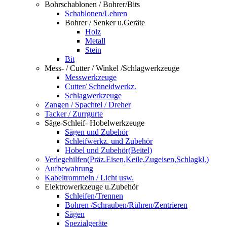
Bohrschablonen / Bohrer/Bits
Schablonen/Lehren
Bohrer / Senker u.Geräte
Holz
Metall
Stein
Bit
Mess- / Cutter / Winkel /Schlagwerkzeuge
Messwerkzeuge
Cutter/ Schneidwerkz.
Schlagwerkzeuge
Zangen / Spachtel / Dreher
Tacker / Zurrgurte
Säge-Schleif- Hobelwerkzeuge
Sägen und Zubehör
Schleifwerkz. und Zubehör
Hobel und Zubehör(Beitel)
Verlegehilfen(Präz.Eisen,Keile,Zugeisen,Schlagkl.)
Aufbewahrung
Kabeltrommeln / Licht usw.
Elektrowerkzeuge u.Zubehör
Schleifen/Trennen
Bohren /Schrauben/Rühren/Zentrieren
Sägen
Spezialgeräte