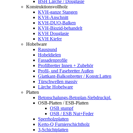
BSH Lärche / Douglasie
Konstruktionsvollholz
KVH-ganze Stangen
KVH-Anschnitt
KVH-DUO-Balken
KVH-Biozid-behandelt
KVH Douglasie
KVH Kiefer
Hobelware
Rauspund
Hobeldielen
Fassadenprofile
Profilbretter Innen + Zubehör
Profil- und Fasebretter Außen
Glattkant-Balkonbretter / Konstr.Latten
Türschwellen massiv
Lärche Hobelware
Platten
Betonschalungs-Betoplan-Siebdruckpl.
OSB-Platten / ESB-Platten
OSB stumpf
OSB / ESB Nut+Feder
Sperrholzplatten
Kerto-Q Furnierschichtholz
3-Schichtplatten