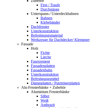
Zubehör
First / Traufe
Durchgänge
Unterspann-/ Unterdeckbahnen
Bahnen
Klebebänder
Dachfenster
Unterkonstruktion
Befestigungsmaterial
Werkzeuge für Dachdecker/ Klempner
Fassade
Holz
Fichte
Lärche
Faserzement
Fassadenplatten
Fassadenbahn
Unterkonstruktion
Befestigungsmittel
Dämmplatten / Putzträgerplatten
Alu-Fensterbänke + Zubehör
Aluminium Fensterbänke
Silber
Weiß
Anthrazit