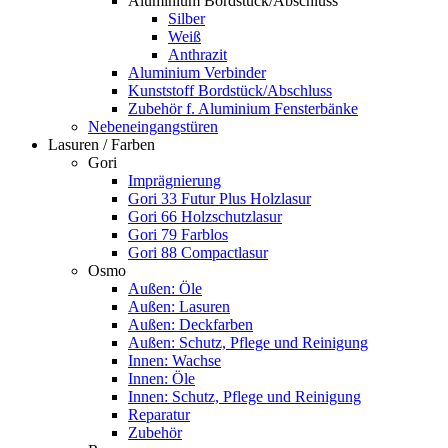
Aluminium Bordstück/Abschluss
Silber
Weiß
Anthrazit
Aluminium Verbinder
Kunststoff Bordstück/Abschluss
Zubehör f. Aluminium Fensterbänke
Nebeneingangstüren
Lasuren / Farben
Gori
Imprägnierung
Gori 33 Futur Plus Holzlasur
Gori 66 Holzschutzlasur
Gori 79 Farblos
Gori 88 Compactlasur
Osmo
Außen: Öle
Außen: Lasuren
Außen: Deckfarben
Außen: Schutz, Pflege und Reinigung
Innen: Wachse
Innen: Öle
Innen: Schutz, Pflege und Reinigung
Reparatur
Zubehör