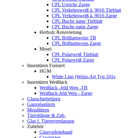
CPL Ureiche Zarge
CPL Verkehrsweiß ä. 9016 Türblatt
CPL Verkehrsweiß ä. 9016 Zarge
CPL Buche natur Türblatt
CPL Buche natur Zarge
Herholz Renovierung
CPL Brilliantweiss TB
CPL Brilliantweiss Zarge
Mosel
CPL Polarweiß Türblatt
CPL Polarweiß Zarge
Innentüren Furniert
HGM
White Line (Weiss-Art Typ 101e
Innentüren Weißlack
Weißlack -Jeld Wen -TB
Weißlack-Jeld Wen - Zarge
Glasschiebetüren
Ganzglastüren
Metalltüren
Türrohlinge & Zub.
Glas f. Türenverglasung
Zubehör
Glasvorlegeband
Glasleisten