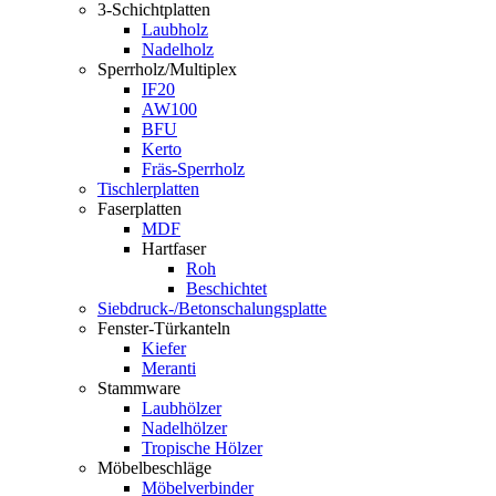
3-Schichtplatten
Laubholz
Nadelholz
Sperrholz/Multiplex
IF20
AW100
BFU
Kerto
Fräs-Sperrholz
Tischlerplatten
Faserplatten
MDF
Hartfaser
Roh
Beschichtet
Siebdruck-/Betonschalungsplatte
Fenster-Türkanteln
Kiefer
Meranti
Stammware
Laubhölzer
Nadelhölzer
Tropische Hölzer
Möbelbeschläge
Möbelverbinder