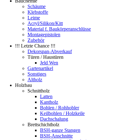
Bauchemie
Schäume
Klebstoffe
Leime
Acryl/Silikon/Kitt
Material f. Baukörperanschlüsse
Montagepistolen
Zubehör
!!! Letzte Chance !!!
Dekorspan-Abverkauf
Türen / Haustüren
Jeld Wen
Gartenartikel
Sonstiges
Altholz
Holzbau
Schnittholz
Latten
Kantholz
Bohlen / Rohhobler
Keilbohlen / Holzkeile
Dachschalung
Brettschichtholz
BSH-ganze Stangen
BSH-Anschnitte