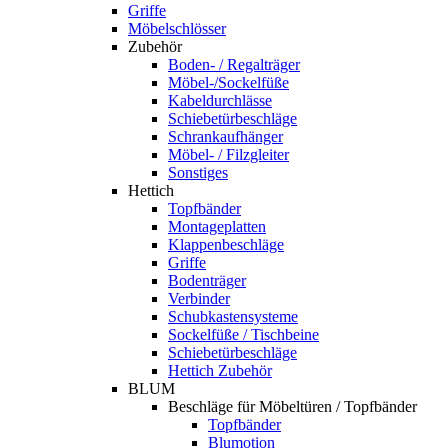
Griffe
Möbelschlösser
Zubehör
Boden- / Regalträger
Möbel-/Sockelfüße
Kabeldurchlässe
Schiebetürbeschläge
Schrankaufhänger
Möbel- / Filzgleiter
Sonstiges
Hettich
Topfbänder
Montageplatten
Klappenbeschläge
Griffe
Bodenträger
Verbinder
Schubkastensysteme
Sockelfüße / Tischbeine
Schiebetürbeschläge
Hettich Zubehör
BLUM
Beschläge für Möbeltüren / Topfbänder
Topfbänder
Blumotion