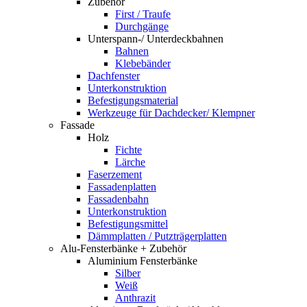
Zubehör
First / Traufe
Durchgänge
Unterspann-/ Unterdeckbahnen
Bahnen
Klebebänder
Dachfenster
Unterkonstruktion
Befestigungsmaterial
Werkzeuge für Dachdecker/ Klempner
Fassade
Holz
Fichte
Lärche
Faserzement
Fassadenplatten
Fassadenbahn
Unterkonstruktion
Befestigungsmittel
Dämmplatten / Putzträgerplatten
Alu-Fensterbänke + Zubehör
Aluminium Fensterbänke
Silber
Weiß
Anthrazit