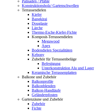
Palisaden / Pfähle
Konstruktionsholz/ Gartenschwellen
Terrassendielen
Kiefer
Bangkirai
Douglasie
Lärche
Thermo-Esche-Kiefer-Fichte
Komposit-Terrassendielen
Megawood
Apex
Bodendielen Spezialitäten
Kebony
Zubehör für Terrassenbeläge
Befestigung
Unterkonstruktion Alu und Lager
Keramische Terrassenplatten
Balkone und Zubehör
Balkonprofile
Balkonblenden
Balkon-Handläufe
Geländerpfosten
Gartenzäune und Zubehör
Zubehör
Fichte