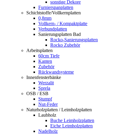
sonstige Dekore
Furnierspanplatten
Schichtstoffe/Vollkernplatten
0,8mm
Vollkern- / Kompaktplatte
Verbundplatten
Sanierungsplatten Bad
Rocko-Sanierungsplatten
Rocko Zubehör
Arbeitsplatten
60cm Tiefe
Kanten
Zubehör
Rückwandsysteme
Innenfensterbänke
Werzalit
Sprela
OSB / ESB
Stumpf
Nut-Feder
Naturholzplatten / Leimholzplatten
Laubholz
Buche Leimholzplatten
Eiche Leimholzplatten
Nadelholz