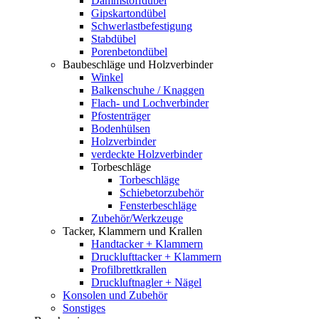
Dämmstoffdübel
Gipskartondübel
Schwerlastbefestigung
Stabdübel
Porenbetondübel
Baubeschläge und Holzverbinder
Winkel
Balkenschuhe / Knaggen
Flach- und Lochverbinder
Pfostenträger
Bodenhülsen
Holzverbinder
verdeckte Holzverbinder
Torbeschläge
Torbeschläge
Schiebetorzubehör
Fensterbeschläge
Zubehör/Werkzeuge
Tacker, Klammern und Krallen
Handtacker + Klammern
Drucklufttacker + Klammern
Profilbrettkrallen
Druckluftnagler + Nägel
Konsolen und Zubehör
Sonstiges