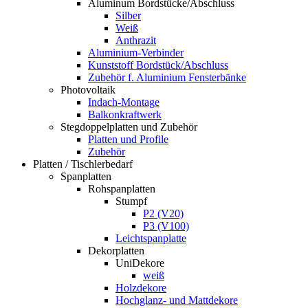
Aluminum Bordstücke/Abschluss
Silber
Weiß
Anthrazit
Aluminium-Verbinder
Kunststoff Bordstück/Abschluss
Zubehör f. Aluminium Fensterbänke
Photovoltaik
Indach-Montage
Balkonkraftwerk
Stegdoppelplatten und Zubehör
Platten und Profile
Zubehör
Platten / Tischlerbedarf
Spanplatten
Rohspanplatten
Stumpf
P2 (V20)
P3 (V100)
Leichtspanplatte
Dekorplatten
UniDekore
weiß
Holzdekore
Hochglanz- und Mattdekore