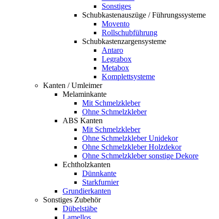
Sonstiges
Schubkastenauszüge / Führungssysteme
Movento
Rollschubführung
Schubkastenzargensysteme
Antaro
Legrabox
Metabox
Komplettsysteme
Kanten / Umleimer
Melaminkante
Mit Schmelzkleber
Ohne Schmelzkleber
ABS Kanten
Mit Schmelzkleber
Ohne Schmelzkleber Unidekor
Ohne Schmelzkleber Holzdekor
Ohne Schmelzkleber sonstige Dekore
Echtholzkanten
Dünnkante
Starkfurnier
Grundierkanten
Sonstiges Zubehör
Dübelstäbe
Lamellos