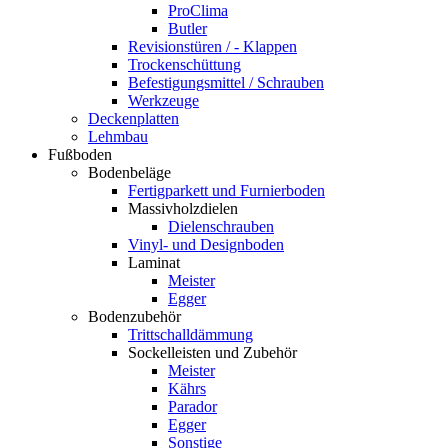
ProClima
Butler
Revisionstüren / - Klappen
Trockenschüttung
Befestigungsmittel / Schrauben
Werkzeuge
Deckenplatten
Lehmbau
Fußboden
Bodenbeläge
Fertigparkett und Furnierboden
Massivholzdielen
Dielenschrauben
Vinyl- und Designboden
Laminat
Meister
Egger
Bodenzubehör
Trittschalldämmung
Sockelleisten und Zubehör
Meister
Kährs
Parador
Egger
Sonstige