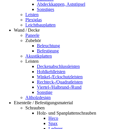
Abdeckkappen, Aststöpsel
Sonstiges
Leisten
Plexiglas
Leichtbauplatten
Wand / Decke
Paneele
Zubehör
Beleuchtung
Befestigung
Akustikplatten
Leisten
Deckenabschlussleisten
Hohlkehlleisten
Winkel-/Eckschutzleisten
Rechteck-/Quadratleisten
Viertel-/Halbrund-/Rund
Sonstige
Altholzdesign
Eisenteile / Befestigungsmaterial
Schrauben
Holz- und Spanplattenschrauben
Heco
Spax
Lederer