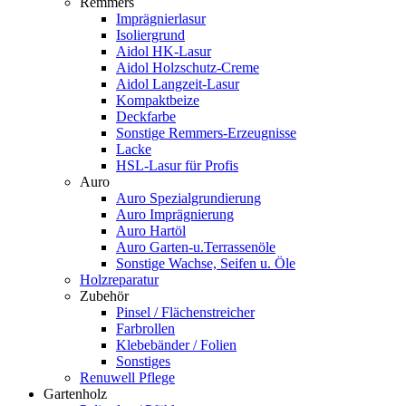
Remmers
Imprägnierlasur
Isoliergrund
Aidol HK-Lasur
Aidol Holzschutz-Creme
Aidol Langzeit-Lasur
Kompaktbeize
Deckfarbe
Sonstige Remmers-Erzeugnisse
Lacke
HSL-Lasur für Profis
Auro
Auro Spezialgrundierung
Auro Imprägnierung
Auro Hartöl
Auro Garten-u.Terrassenöle
Sonstige Wachse, Seifen u. Öle
Holzreparatur
Zubehör
Pinsel / Flächenstreicher
Farbrollen
Klebebänder / Folien
Sonstiges
Renuwell Pflege
Gartenholz