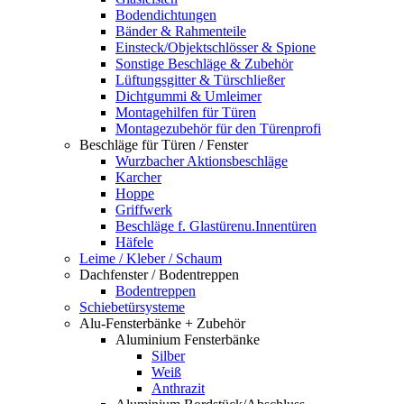
Bodendichtungen
Bänder & Rahmenteile
Einsteck/Objektschlösser & Spione
Sonstige Beschläge & Zubehör
Lüftungsgitter & Türschließer
Dichtgummi & Umleimer
Montagehilfen für Türen
Montagezubehör für den Türenprofi
Beschläge für Türen / Fenster
Wurzbacher Aktionsbeschläge
Karcher
Hoppe
Griffwerk
Beschläge f. Glastürenu.Innentüren
Häfele
Leime / Kleber / Schaum
Dachfenster / Bodentreppen
Bodentreppen
Schiebetürsysteme
Alu-Fensterbänke + Zubehör
Aluminium Fensterbänke
Silber
Weiß
Anthrazit