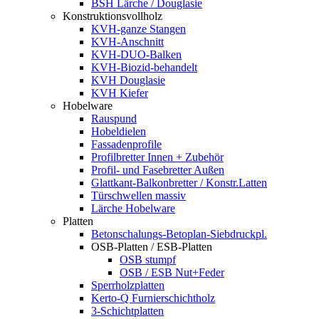
BSH Lärche / Douglasie
Konstruktionsvollholz
KVH-ganze Stangen
KVH-Anschnitt
KVH-DUO-Balken
KVH-Biozid-behandelt
KVH Douglasie
KVH Kiefer
Hobelware
Rauspund
Hobeldielen
Fassadenprofile
Profilbretter Innen + Zubehör
Profil- und Fasebretter Außen
Glattkant-Balkonbretter / Konstr.Latten
Türschwellen massiv
Lärche Hobelware
Platten
Betonschalungs-Betoplan-Siebdruckpl.
OSB-Platten / ESB-Platten
OSB stumpf
OSB / ESB Nut+Feder
Sperrholzplatten
Kerto-Q Furnierschichtholz
3-Schichtplatten