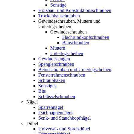
Sonstige
Holzbau- und Konstruktionsschrauben
Trockenbauschrauben
Gewindeschrauben, Muttern und
Unterlegscheiben
Gewindeschrauben
Flachrundkopfschrauben
Bauschrauben
Muttern
Unterlegscheiben
Gewindestangen
Spenglerschrauben
Betonschrauben und Unterlegscheiben
Fensterrahmenschrauben
Schraubhaken
Sonstiges
Bits
Schlüsselschrauben
Nägel
Sparrennägel
Dachpappennägel
Senk- und Stauchkopfnägel
Dübel
Universal- und Spreizdübel