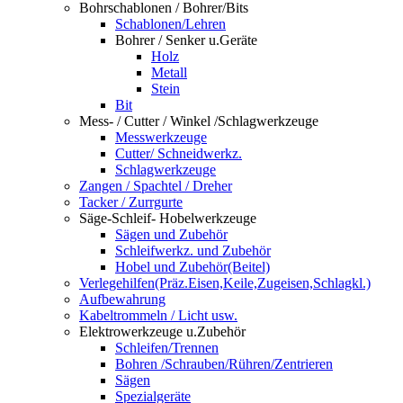
Bohrschablonen / Bohrer/Bits
Schablonen/Lehren
Bohrer / Senker u.Geräte
Holz
Metall
Stein
Bit
Mess- / Cutter / Winkel /Schlagwerkzeuge
Messwerkzeuge
Cutter/ Schneidwerkz.
Schlagwerkzeuge
Zangen / Spachtel / Dreher
Tacker / Zurrgurte
Säge-Schleif- Hobelwerkzeuge
Sägen und Zubehör
Schleifwerkz. und Zubehör
Hobel und Zubehör(Beitel)
Verlegehilfen(Präz.Eisen,Keile,Zugeisen,Schlagkl.)
Aufbewahrung
Kabeltrommeln / Licht usw.
Elektrowerkzeuge u.Zubehör
Schleifen/Trennen
Bohren /Schrauben/Rühren/Zentrieren
Sägen
Spezialgeräte