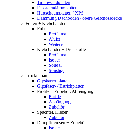
Trennwandplatten
Fassadendämmplatten
Hartschaumplatten / XPS
Dämmung Dachboden / obere Geschossdecke
Folien + Klebebänder
Folien
ProClima
Alujet
Weitere
Klebebänder + Dichtstoffe
ProClima
Isover
Soudal
Sonstige
Trockenbau
Gipskartonplatten
Gipsfaser- / Estrichplatten
Profile + Zubehör, Abhängung
Profile
Abhängung
Zubehör
Spachtel, Kleber
Zubehör
Dampfbremsen + Zubehör
Isover