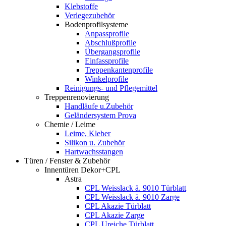
Klebstoffe
Verlegezubehör
Bodenprofilsysteme
Anpassprofile
Abschlußprofile
Übergangsprofile
Einfassprofile
Treppenkantenprofile
Winkelprofile
Reinigungs- und Pflegemittel
Treppenrenovierung
Handläufe u.Zubehör
Geländersystem Prova
Chemie / Leime
Leime, Kleber
Silikon u. Zubehör
Hartwachsstangen
Türen / Fenster & Zubehör
Innentüren Dekor+CPL
Astra
CPL Weisslack ä. 9010 Türblatt
CPL Weisslack ä. 9010 Zarge
CPL Akazie Türblatt
CPL Akazie Zarge
CPL Ureiche Türblatt