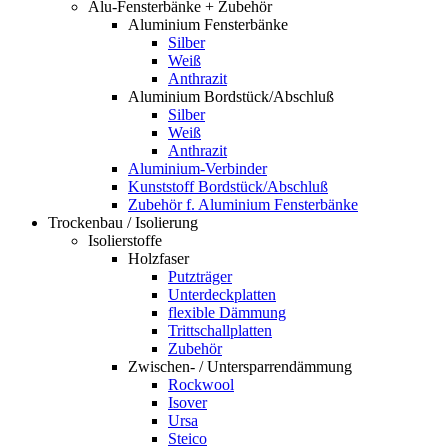
Alu-Fensterbänke + Zubehör
Aluminium Fensterbänke
Silber
Weiß
Anthrazit
Aluminium Bordstück/Abschluß
Silber
Weiß
Anthrazit
Aluminium-Verbinder
Kunststoff Bordstück/Abschluß
Zubehör f. Aluminium Fensterbänke
Trockenbau / Isolierung
Isolierstoffe
Holzfaser
Putzträger
Unterdeckplatten
flexible Dämmung
Trittschallplatten
Zubehör
Zwischen- / Untersparrendämmung
Rockwool
Isover
Ursa
Steico