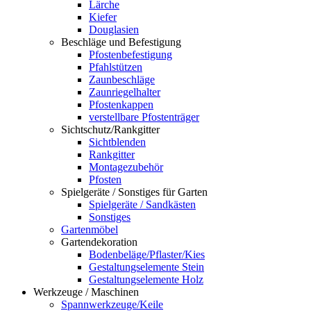
Lärche
Kiefer
Douglasien
Beschläge und Befestigung
Pfostenbefestigung
Pfahlstützen
Zaunbeschläge
Zaunriegelhalter
Pfostenkappen
verstellbare Pfostenträger
Sichtschutz/Rankgitter
Sichtblenden
Rankgitter
Montagezubehör
Pfosten
Spielgeräte / Sonstiges für Garten
Spielgeräte / Sandkästen
Sonstiges
Gartenmöbel
Gartendekoration
Bodenbeläge/Pflaster/Kies
Gestaltungselemente Stein
Gestaltungselemente Holz
Werkzeuge / Maschinen
Spannwerkzeuge/Keile