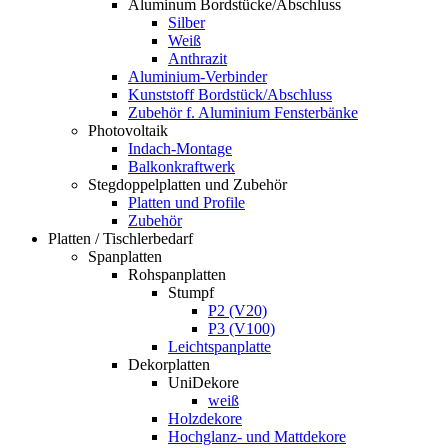
Aluminum Bordstücke/Abschluss
Silber
Weiß
Anthrazit
Aluminium-Verbinder
Kunststoff Bordstück/Abschluss
Zubehör f. Aluminium Fensterbänke
Photovoltaik
Indach-Montage
Balkonkraftwerk
Stegdoppelplatten und Zubehör
Platten und Profile
Zubehör
Platten / Tischlerbedarf
Spanplatten
Rohspanplatten
Stumpf
P2 (V20)
P3 (V100)
Leichtspanplatte
Dekorplatten
UniDekore
weiß
Holzdekore
Hochglanz- und Mattdekore