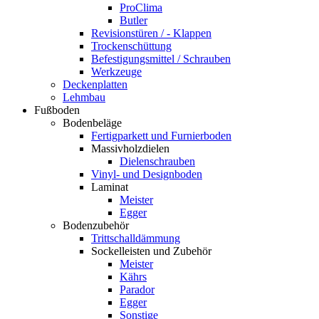
ProClima
Butler
Revisionstüren / - Klappen
Trockenschüttung
Befestigungsmittel / Schrauben
Werkzeuge
Deckenplatten
Lehmbau
Fußboden
Bodenbeläge
Fertigparkett und Furnierboden
Massivholzdielen
Dielenschrauben
Vinyl- und Designboden
Laminat
Meister
Egger
Bodenzubehör
Trittschalldämmung
Sockelleisten und Zubehör
Meister
Kährs
Parador
Egger
Sonstige