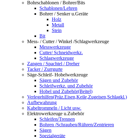
Bohrschablonen / Bohrer/Bits
Schablonen/Lehren
Bohrer / Senker u.Geräte
Holz
Metall
Stein
Bit
Mess- / Cutter / Winkel /Schlagwerkzeuge
Messwerkzeuge
Cutter/ Schneidwerkz.
Schlagwerkzeuge
Zangen / Spachtel / Dreher
Tacker / Zurrgurte
Säge-Schleif- Hobelwerkzeuge
Sägen und Zubehör
Schleifwerkz. und Zubehör
Hobel und Zubehör(Beitel)
Verlegehilfen(Präz.Eisen,Keile,Zugeisen,Schlagkl.)
Aufbewahrung
Kabeltrommeln / Licht usw.
Elektrowerkzeuge u.Zubehör
Schleifen/Trennen
Bohren /Schrauben/Rühren/Zentrieren
Sägen
Spezialgeräte