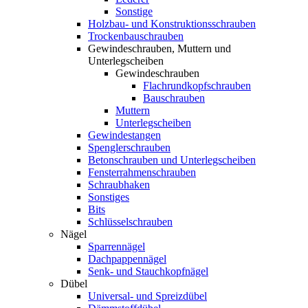
Sonstige
Holzbau- und Konstruktionsschrauben
Trockenbauschrauben
Gewindeschrauben, Muttern und
Unterlegscheiben
Gewindeschrauben
Flachrundkopfschrauben
Bauschrauben
Muttern
Unterlegscheiben
Gewindestangen
Spenglerschrauben
Betonschrauben und Unterlegscheiben
Fensterrahmenschrauben
Schraubhaken
Sonstiges
Bits
Schlüsselschrauben
Nägel
Sparrennägel
Dachpappennägel
Senk- und Stauchkopfnägel
Dübel
Universal- und Spreizdübel