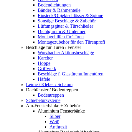
Bodendichtungen
Bänder & Rahmenteile
Einsteck/Objektschlösser & Spione
Sonstige Beschläge & Zubehör
Lüftungsgitter & Türschließer
Dichtgummi & Umleimer
Montagehilfen für Türen
Montagezubehör für den Türenprofi
Beschläge für Türen / Fenster
Wurzbacher Aktionsbeschläge
Karcher
Hoppe
Griffwerk
Beschläge f. Glastürenu.Innentüren
Häfele
Leime / Kleber / Schaum
Dachfenster / Bodentreppen
Bodentreppen
Schiebetürsysteme
Alu-Fensterbänke + Zubehör
Aluminium Fensterbänke
Silber
Weiß
Anthrazit