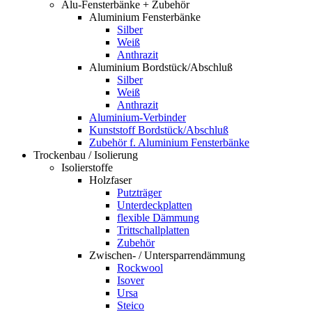
Alu-Fensterbänke + Zubehör
Aluminium Fensterbänke
Silber
Weiß
Anthrazit
Aluminium Bordstück/Abschluß
Silber
Weiß
Anthrazit
Aluminium-Verbinder
Kunststoff Bordstück/Abschluß
Zubehör f. Aluminium Fensterbänke
Trockenbau / Isolierung
Isolierstoffe
Holzfaser
Putzträger
Unterdeckplatten
flexible Dämmung
Trittschallplatten
Zubehör
Zwischen- / Untersparrendämmung
Rockwool
Isover
Ursa
Steico