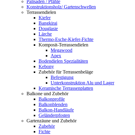
Palisaden / Pfähle
Konstruktionsholz/ Gartenschwellen
Terrassendielen
Kiefer
Bangkirai
Douglasie
Lärche
Thermo-Esche-Kiefer-Fichte
Komposit-Terrassendielen
Megawood
Apex
Bodendielen Spezialitäten
Kebony
Zubehör für Terrassenbeläge
Befestigung
Unterkonstruktion Alu und Lager
Keramische Terrassenplatten
Balkone und Zubehör
Balkonprofile
Balkonblenden
Balkon-Handläufe
Geländerpfosten
Gartenzäune und Zubehör
Zubehör
Fichte