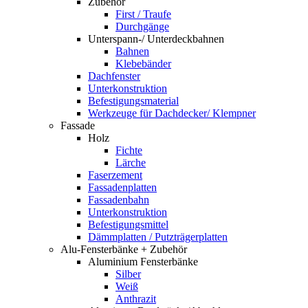
Zubehör
First / Traufe
Durchgänge
Unterspann-/ Unterdeckbahnen
Bahnen
Klebebänder
Dachfenster
Unterkonstruktion
Befestigungsmaterial
Werkzeuge für Dachdecker/ Klempner
Fassade
Holz
Fichte
Lärche
Faserzement
Fassadenplatten
Fassadenbahn
Unterkonstruktion
Befestigungsmittel
Dämmplatten / Putzträgerplatten
Alu-Fensterbänke + Zubehör
Aluminium Fensterbänke
Silber
Weiß
Anthrazit