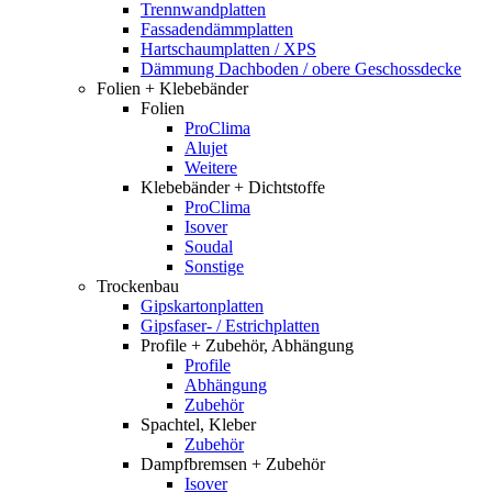
Trennwandplatten
Fassadendämmplatten
Hartschaumplatten / XPS
Dämmung Dachboden / obere Geschossdecke
Folien + Klebebänder
Folien
ProClima
Alujet
Weitere
Klebebänder + Dichtstoffe
ProClima
Isover
Soudal
Sonstige
Trockenbau
Gipskartonplatten
Gipsfaser- / Estrichplatten
Profile + Zubehör, Abhängung
Profile
Abhängung
Zubehör
Spachtel, Kleber
Zubehör
Dampfbremsen + Zubehör
Isover