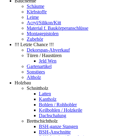
Bauchemie
Schäume
Klebstoffe
Leime
Acryl/Silikon/Kitt
Material f. Baukörperanschlüsse
Montagepistolen
Zubehör
!!! Letzte Chance !!!
Dekorspan-Abverkauf
Türen / Haustüren
Jeld Wen
Gartenartikel
Sonstiges
Altholz
Holzbau
Schnittholz
Latten
Kantholz
Bohlen / Rohhobler
Keilbohlen / Holzkeile
Dachschalung
Brettschichtholz
BSH-ganze Stangen
BSH-Anschnitte