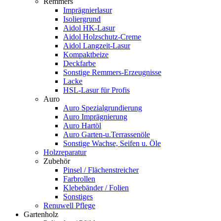
Remmers
Imprägnierlasur
Isoliergrund
Aidol HK-Lasur
Aidol Holzschutz-Creme
Aidol Langzeit-Lasur
Kompaktbeize
Deckfarbe
Sonstige Remmers-Erzeugnisse
Lacke
HSL-Lasur für Profis
Auro
Auro Spezialgrundierung
Auro Imprägnierung
Auro Hartöl
Auro Garten-u.Terrassenöle
Sonstige Wachse, Seifen u. Öle
Holzreparatur
Zubehör
Pinsel / Flächenstreicher
Farbrollen
Klebebänder / Folien
Sonstiges
Renuwell Pflege
Gartenholz