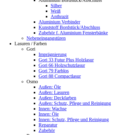
Aluminium Bordstück/Abschluss
Silber
Weiß
Anthrazit
Aluminium Verbinder
Kunststoff Bordstück/Abschluss
Zubehör f. Aluminium Fensterbänke
Nebeneingangstüren
Lasuren / Farben
Gori
Imprägnierung
Gori 33 Futur Plus Holzlasur
Gori 66 Holzschutzlasur
Gori 79 Farblos
Gori 88 Compactlasur
Osmo
Außen: Öle
Außen: Lasuren
Außen: Deckfarben
Außen: Schutz, Pflege und Reinigung
Innen: Wachse
Innen: Öle
Innen: Schutz, Pflege und Reinigung
Reparatur
Zubehör