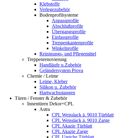
Klebstoffe
Verlegezubehör
Bodenprofilsysteme
Anpassprofile
Abschlußprofile
Übergangsprofile
Einfassprofile
Treppenkantenprofile
Winkelprofile
Reinigungs- und Pflegemittel
Treppenrenovierung
Handläufe u.Zubehör
Geländersystem Prova
Chemie / Leime
Leime, Kleber
Silikon u. Zubehör
Hartwachsstangen
Türen / Fenster & Zubehör
Innentüren Dekor+CPL
Astra
CPL Weisslack ä. 9010 Türblatt
CPL Weisslack ä. 9010 Zarge
CPL Akazie Türblatt
CPL Akazie Zarge
CPL Ureiche Türblatt