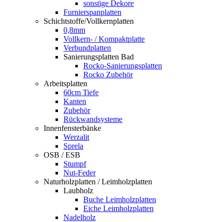
sonstige Dekore
Furnierspanplatten
Schichtstoffe/Vollkernplatten
0,8mm
Vollkern- / Kompaktplatte
Verbundplatten
Sanierungsplatten Bad
Rocko-Sanierungsplatten
Rocko Zubehör
Arbeitsplatten
60cm Tiefe
Kanten
Zubehör
Rückwandsysteme
Innenfensterbänke
Werzalit
Sprela
OSB / ESB
Stumpf
Nut-Feder
Naturholzplatten / Leimholzplatten
Laubholz
Buche Leimholzplatten
Eiche Leimholzplatten
Nadelholz