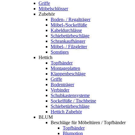
Griffe
Möbelschlösser
Zubehör
Boden- / Regalträger
Möbel-/Sockelfüße
Kabeldurchlässe
Schiebetürbeschläge
Schrankaufhänger
Möbel- / Filzgleiter
Sonstiges
Hettich
Topfbänder
Montageplatten
Klappenbeschläge
Griffe
Bodenträger
Verbinder
Schubkastensysteme
Sockelfüße / Tischbeine
Schiebetürbeschläge
Hettich Zubehör
BLUM
Beschläge für Möbeltüren / Topfbänder
Topfbänder
Blumotion