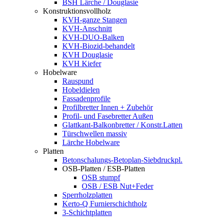
BSH Lärche / Douglasie
Konstruktionsvollholz
KVH-ganze Stangen
KVH-Anschnitt
KVH-DUO-Balken
KVH-Biozid-behandelt
KVH Douglasie
KVH Kiefer
Hobelware
Rauspund
Hobeldielen
Fassadenprofile
Profilbretter Innen + Zubehör
Profil- und Fasebretter Außen
Glattkant-Balkonbretter / Konstr.Latten
Türschwellen massiv
Lärche Hobelware
Platten
Betonschalungs-Betoplan-Siebdruckpl.
OSB-Platten / ESB-Platten
OSB stumpf
OSB / ESB Nut+Feder
Sperrholzplatten
Kerto-Q Furnierschichtholz
3-Schichtplatten