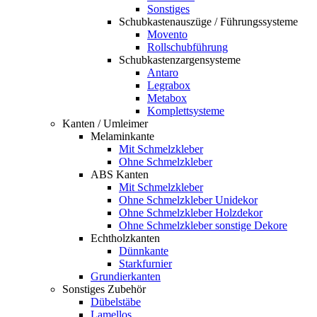
Sonstiges
Schubkastenauszüge / Führungssysteme
Movento
Rollschubführung
Schubkastenzargensysteme
Antaro
Legrabox
Metabox
Komplettsysteme
Kanten / Umleimer
Melaminkante
Mit Schmelzkleber
Ohne Schmelzkleber
ABS Kanten
Mit Schmelzkleber
Ohne Schmelzkleber Unidekor
Ohne Schmelzkleber Holzdekor
Ohne Schmelzkleber sonstige Dekore
Echtholzkanten
Dünnkante
Starkfurnier
Grundierkanten
Sonstiges Zubehör
Dübelstäbe
Lamellos