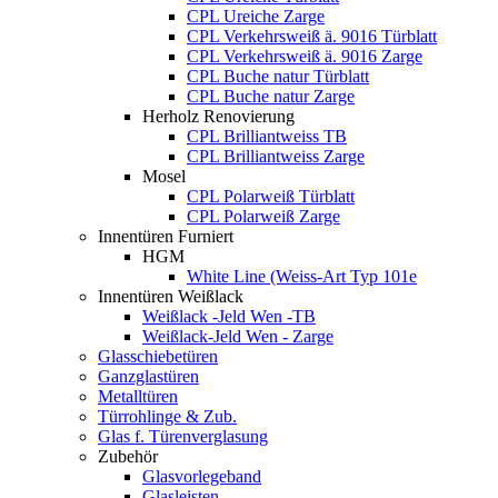
CPL Ureiche Zarge
CPL Verkehrsweiß ä. 9016 Türblatt
CPL Verkehrsweiß ä. 9016 Zarge
CPL Buche natur Türblatt
CPL Buche natur Zarge
Herholz Renovierung
CPL Brilliantweiss TB
CPL Brilliantweiss Zarge
Mosel
CPL Polarweiß Türblatt
CPL Polarweiß Zarge
Innentüren Furniert
HGM
White Line (Weiss-Art Typ 101e
Innentüren Weißlack
Weißlack -Jeld Wen -TB
Weißlack-Jeld Wen - Zarge
Glasschiebetüren
Ganzglastüren
Metalltüren
Türrohlinge & Zub.
Glas f. Türenverglasung
Zubehör
Glasvorlegeband
Glasleisten