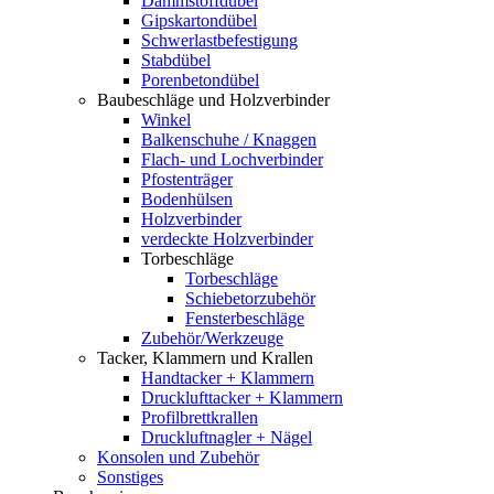
Dämmstoffdübel
Gipskartondübel
Schwerlastbefestigung
Stabdübel
Porenbetondübel
Baubeschläge und Holzverbinder
Winkel
Balkenschuhe / Knaggen
Flach- und Lochverbinder
Pfostenträger
Bodenhülsen
Holzverbinder
verdeckte Holzverbinder
Torbeschläge
Torbeschläge
Schiebetorzubehör
Fensterbeschläge
Zubehör/Werkzeuge
Tacker, Klammern und Krallen
Handtacker + Klammern
Drucklufttacker + Klammern
Profilbrettkrallen
Druckluftnagler + Nägel
Konsolen und Zubehör
Sonstiges