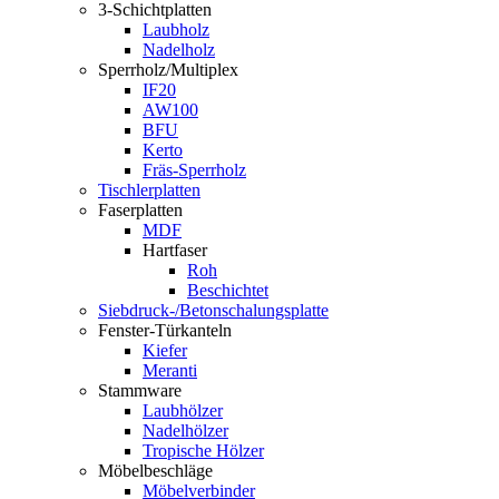
3-Schichtplatten
Laubholz
Nadelholz
Sperrholz/Multiplex
IF20
AW100
BFU
Kerto
Fräs-Sperrholz
Tischlerplatten
Faserplatten
MDF
Hartfaser
Roh
Beschichtet
Siebdruck-/Betonschalungsplatte
Fenster-Türkanteln
Kiefer
Meranti
Stammware
Laubhölzer
Nadelhölzer
Tropische Hölzer
Möbelbeschläge
Möbelverbinder