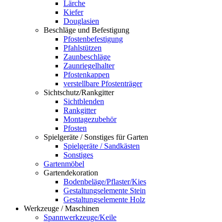
Lärche
Kiefer
Douglasien
Beschläge und Befestigung
Pfostenbefestigung
Pfahlstützen
Zaunbeschläge
Zaunriegelhalter
Pfostenkappen
verstellbare Pfostenträger
Sichtschutz/Rankgitter
Sichtblenden
Rankgitter
Montagezubehör
Pfosten
Spielgeräte / Sonstiges für Garten
Spielgeräte / Sandkästen
Sonstiges
Gartenmöbel
Gartendekoration
Bodenbeläge/Pflaster/Kies
Gestaltungselemente Stein
Gestaltungselemente Holz
Werkzeuge / Maschinen
Spannwerkzeuge/Keile