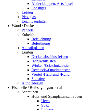
Abdeckkappen, Aststöpsel
Sonstiges
Leisten
Plexiglas
Leichtbauplatten
Wand / Decke
Paneele
Zubehör
Beleuchtung
Befestigung
Akustikplatten
Leisten
Deckenabschlussleisten
Hohlkehlleisten
Winkel-/Eckschutzleisten
Rechteck-/Quadratleisten
Viertel-/Halbrund-/Rund
Sonstige
Altholzdesign
Eisenteile / Befestigungsmaterial
Schrauben
Holz- und Spanplattenschrauben
Heco
Spax
Lederer