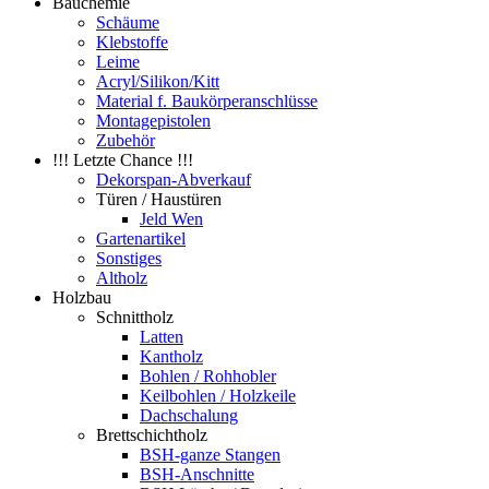
Bauchemie
Schäume
Klebstoffe
Leime
Acryl/Silikon/Kitt
Material f. Baukörperanschlüsse
Montagepistolen
Zubehör
!!! Letzte Chance !!!
Dekorspan-Abverkauf
Türen / Haustüren
Jeld Wen
Gartenartikel
Sonstiges
Altholz
Holzbau
Schnittholz
Latten
Kantholz
Bohlen / Rohhobler
Keilbohlen / Holzkeile
Dachschalung
Brettschichtholz
BSH-ganze Stangen
BSH-Anschnitte