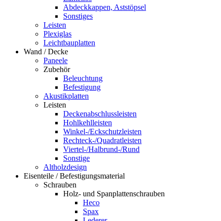
Abdeckkappen, Aststöpsel
Sonstiges
Leisten
Plexiglas
Leichtbauplatten
Wand / Decke
Paneele
Zubehör
Beleuchtung
Befestigung
Akustikplatten
Leisten
Deckenabschlussleisten
Hohlkehlleisten
Winkel-/Eckschutzleisten
Rechteck-/Quadratleisten
Viertel-/Halbrund-/Rund
Sonstige
Altholzdesign
Eisenteile / Befestigungsmaterial
Schrauben
Holz- und Spanplattenschrauben
Heco
Spax
Lederer