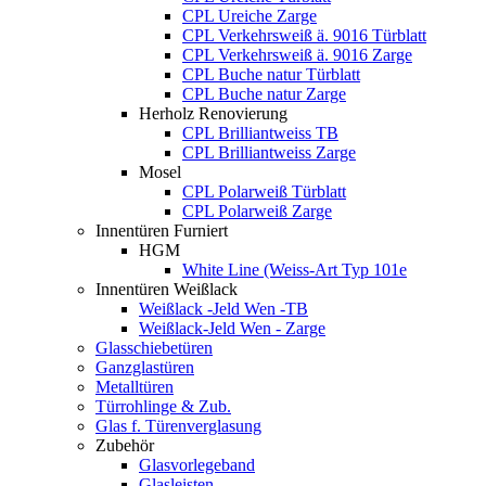
CPL Ureiche Zarge
CPL Verkehrsweiß ä. 9016 Türblatt
CPL Verkehrsweiß ä. 9016 Zarge
CPL Buche natur Türblatt
CPL Buche natur Zarge
Herholz Renovierung
CPL Brilliantweiss TB
CPL Brilliantweiss Zarge
Mosel
CPL Polarweiß Türblatt
CPL Polarweiß Zarge
Innentüren Furniert
HGM
White Line (Weiss-Art Typ 101e
Innentüren Weißlack
Weißlack -Jeld Wen -TB
Weißlack-Jeld Wen - Zarge
Glasschiebetüren
Ganzglastüren
Metalltüren
Türrohlinge & Zub.
Glas f. Türenverglasung
Zubehör
Glasvorlegeband
Glasleisten