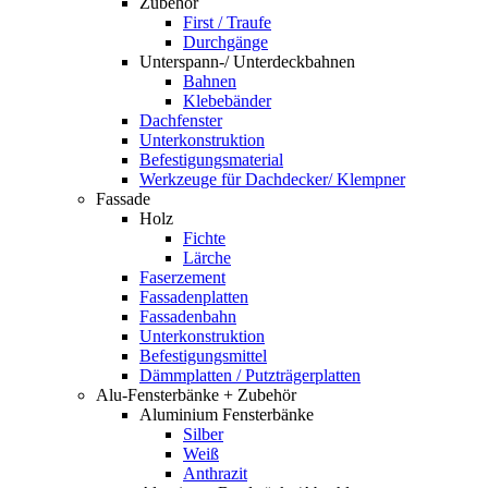
Zubehör
First / Traufe
Durchgänge
Unterspann-/ Unterdeckbahnen
Bahnen
Klebebänder
Dachfenster
Unterkonstruktion
Befestigungsmaterial
Werkzeuge für Dachdecker/ Klempner
Fassade
Holz
Fichte
Lärche
Faserzement
Fassadenplatten
Fassadenbahn
Unterkonstruktion
Befestigungsmittel
Dämmplatten / Putzträgerplatten
Alu-Fensterbänke + Zubehör
Aluminium Fensterbänke
Silber
Weiß
Anthrazit