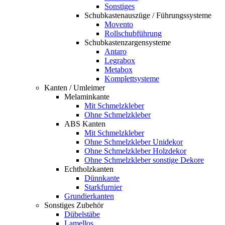
Sonstiges
Schubkastenauszüge / Führungssysteme
Movento
Rollschubführung
Schubkastenzargensysteme
Antaro
Legrabox
Metabox
Komplettsysteme
Kanten / Umleimer
Melaminkante
Mit Schmelzkleber
Ohne Schmelzkleber
ABS Kanten
Mit Schmelzkleber
Ohne Schmelzkleber Unidekor
Ohne Schmelzkleber Holzdekor
Ohne Schmelzkleber sonstige Dekore
Echtholzkanten
Dünnkante
Starkfurnier
Grundierkanten
Sonstiges Zubehör
Dübelstäbe
Lamellos