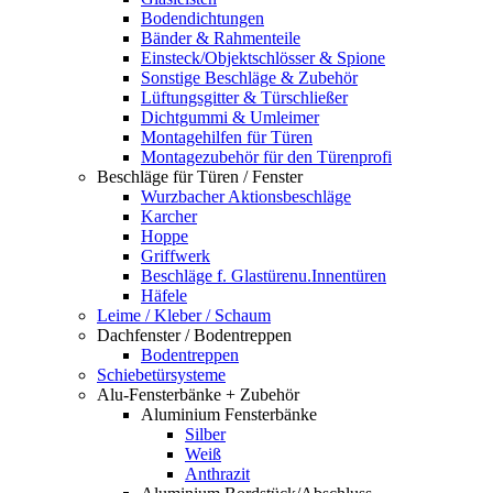
Bodendichtungen
Bänder & Rahmenteile
Einsteck/Objektschlösser & Spione
Sonstige Beschläge & Zubehör
Lüftungsgitter & Türschließer
Dichtgummi & Umleimer
Montagehilfen für Türen
Montagezubehör für den Türenprofi
Beschläge für Türen / Fenster
Wurzbacher Aktionsbeschläge
Karcher
Hoppe
Griffwerk
Beschläge f. Glastürenu.Innentüren
Häfele
Leime / Kleber / Schaum
Dachfenster / Bodentreppen
Bodentreppen
Schiebetürsysteme
Alu-Fensterbänke + Zubehör
Aluminium Fensterbänke
Silber
Weiß
Anthrazit