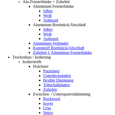
Alu-Fensterbänke + Zubehör
Aluminium Fensterbänke
Silber
Weiß
Anthrazit
Aluminium Bordstück/Abschluß
Silber
Weiß
Anthrazit
Aluminium-Verbinder
Kunststoff Bordstück/Abschluß
Zubehör f. Aluminium Fensterbänke
Trockenbau / Isolierung
Isolierstoffe
Holzfaser
Putzträger
Unterdeckplatten
flexible Dämmung
Trittschallplatten
Zubehör
Zwischen- / Untersparrendämmung
Rockwool
Isover
Ursa
Steico