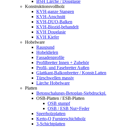
BSH Lärche / Douglasie
Konstruktionsvollholz
KVH-ganze Stangen
KVH-Anschnitt
KVH-DUO-Balken
KVH-Biozid-behandelt
KVH Douglasie
KVH Kiefer
Hobelware
Rauspund
Hobeldielen
Fassadenprofile
Profilbretter Innen + Zubehör
Profil- und Fasebretter Außen
Glattkant-Balkonbretter / Konstr.Latten
Türschwellen massiv
Lärche Hobelware
Platten
Betonschalungs-Betoplan-Siebdruckpl.
OSB-Platten / ESB-Platten
OSB stumpf
OSB / ESB Nut+Feder
Sperrholzplatten
Kerto-Q Furnierschichtholz
3-Schichtplatten