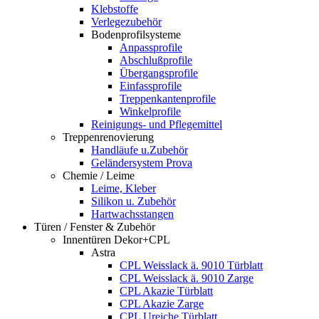
Klebstoffe
Verlegezubehör
Bodenprofilsysteme
Anpassprofile
Abschlußprofile
Übergangsprofile
Einfassprofile
Treppenkantenprofile
Winkelprofile
Reinigungs- und Pflegemittel
Treppenrenovierung
Handläufe u.Zubehör
Geländersystem Prova
Chemie / Leime
Leime, Kleber
Silikon u. Zubehör
Hartwachsstangen
Türen / Fenster & Zubehör
Innentüren Dekor+CPL
Astra
CPL Weisslack ä. 9010 Türblatt
CPL Weisslack ä. 9010 Zarge
CPL Akazie Türblatt
CPL Akazie Zarge
CPL Ureiche Türblatt