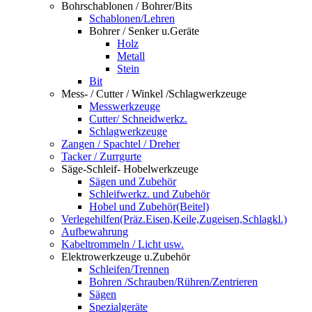
Bohrschablonen / Bohrer/Bits
Schablonen/Lehren
Bohrer / Senker u.Geräte
Holz
Metall
Stein
Bit
Mess- / Cutter / Winkel /Schlagwerkzeuge
Messwerkzeuge
Cutter/ Schneidwerkz.
Schlagwerkzeuge
Zangen / Spachtel / Dreher
Tacker / Zurrgurte
Säge-Schleif- Hobelwerkzeuge
Sägen und Zubehör
Schleifwerkz. und Zubehör
Hobel und Zubehör(Beitel)
Verlegehilfen(Präz.Eisen,Keile,Zugeisen,Schlagkl.)
Aufbewahrung
Kabeltrommeln / Licht usw.
Elektrowerkzeuge u.Zubehör
Schleifen/Trennen
Bohren /Schrauben/Rühren/Zentrieren
Sägen
Spezialgeräte