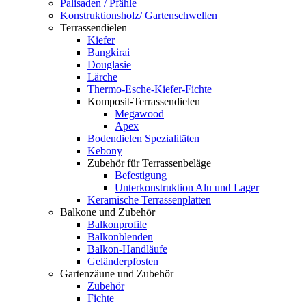
Palisaden / Pfähle
Konstruktionsholz/ Gartenschwellen
Terrassendielen
Kiefer
Bangkirai
Douglasie
Lärche
Thermo-Esche-Kiefer-Fichte
Komposit-Terrassendielen
Megawood
Apex
Bodendielen Spezialitäten
Kebony
Zubehör für Terrassenbeläge
Befestigung
Unterkonstruktion Alu und Lager
Keramische Terrassenplatten
Balkone und Zubehör
Balkonprofile
Balkonblenden
Balkon-Handläufe
Geländerpfosten
Gartenzäune und Zubehör
Zubehör
Fichte