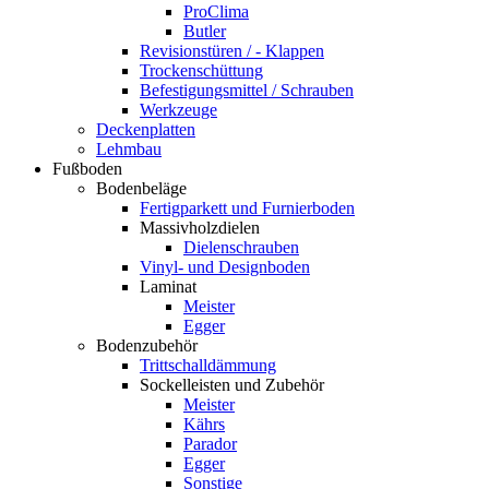
ProClima
Butler
Revisionstüren / - Klappen
Trockenschüttung
Befestigungsmittel / Schrauben
Werkzeuge
Deckenplatten
Lehmbau
Fußboden
Bodenbeläge
Fertigparkett und Furnierboden
Massivholzdielen
Dielenschrauben
Vinyl- und Designboden
Laminat
Meister
Egger
Bodenzubehör
Trittschalldämmung
Sockelleisten und Zubehör
Meister
Kährs
Parador
Egger
Sonstige