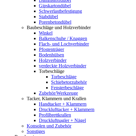
Dämmstoffdübel
Gipskartondübel
Schwerlastbefestigung
Stabdübel
Porenbetondübel
Baubeschläge und Holzverbinder
Winkel
Balkenschuhe / Knaggen
Flach- und Lochverbinder
Pfostenträger
Bodenhülsen
Holzverbinder
verdeckte Holzverbinder
Torbeschläge
Torbeschläge
Schiebetorzubehör
Fensterbeschläge
Zubehör/Werkzeuge
Tacker, Klammern und Krallen
Handtacker + Klammern
Drucklufttacker + Klammern
Profilbrettkrallen
Druckluftnagler + Nägel
Konsolen und Zubehör
Sonstiges