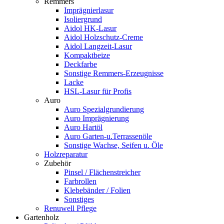
Remmers
Imprägnierlasur
Isoliergrund
Aidol HK-Lasur
Aidol Holzschutz-Creme
Aidol Langzeit-Lasur
Kompaktbeize
Deckfarbe
Sonstige Remmers-Erzeugnisse
Lacke
HSL-Lasur für Profis
Auro
Auro Spezialgrundierung
Auro Imprägnierung
Auro Hartöl
Auro Garten-u.Terrassenöle
Sonstige Wachse, Seifen u. Öle
Holzreparatur
Zubehör
Pinsel / Flächenstreicher
Farbrollen
Klebebänder / Folien
Sonstiges
Renuwell Pflege
Gartenholz