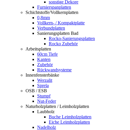
sonstige Dekore
Furnierspanplatten
Schichtstoffe/Vollkernplatten
0,8mm
Vollkern- / Kompaktplatte
Verbundplatten
Sanierungsplatten Bad
Rocko-Sanierungsplatten
Rocko Zubehör
Arbeitsplatten
60cm Tiefe
Kanten
Zubehör
Rückwandsysteme
Innenfensterbänke
Werzalit
Sprela
OSB / ESB
Stumpf
Nut-Feder
Naturholzplatten / Leimholzplatten
Laubholz
Buche Leimholzplatten
Eiche Leimholzplatten
Nadelholz