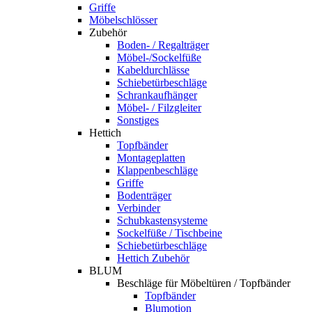
Griffe
Möbelschlösser
Zubehör
Boden- / Regalträger
Möbel-/Sockelfüße
Kabeldurchlässe
Schiebetürbeschläge
Schrankaufhänger
Möbel- / Filzgleiter
Sonstiges
Hettich
Topfbänder
Montageplatten
Klappenbeschläge
Griffe
Bodenträger
Verbinder
Schubkastensysteme
Sockelfüße / Tischbeine
Schiebetürbeschläge
Hettich Zubehör
BLUM
Beschläge für Möbeltüren / Topfbänder
Topfbänder
Blumotion