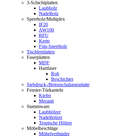
3-Schichtplatten
Laubholz
Nadelholz
Sperrholz/Multiplex
IF20
AW100
BFU
Kerto
Fräs-Sperrholz
Tischlerplatten
Faserplatten
MDF
Hartfaser
Roh
Beschichtet
Siebdruck-/Betonschalungsplatte
Fenster-Türkanteln
Kiefer
Meranti
Stammware
Laubhölzer
Nadelhölzer
Tropische Hölzer
Möbelbeschläge
Möbelverbinder