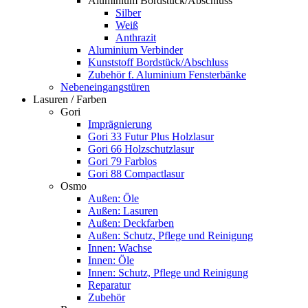
Aluminium Bordstück/Abschluss
Silber
Weiß
Anthrazit
Aluminium Verbinder
Kunststoff Bordstück/Abschluss
Zubehör f. Aluminium Fensterbänke
Nebeneingangstüren
Lasuren / Farben
Gori
Imprägnierung
Gori 33 Futur Plus Holzlasur
Gori 66 Holzschutzlasur
Gori 79 Farblos
Gori 88 Compactlasur
Osmo
Außen: Öle
Außen: Lasuren
Außen: Deckfarben
Außen: Schutz, Pflege und Reinigung
Innen: Wachse
Innen: Öle
Innen: Schutz, Pflege und Reinigung
Reparatur
Zubehör