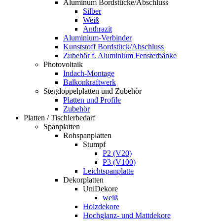
Aluminum Bordstücke/Abschluss
Silber
Weiß
Anthrazit
Aluminium-Verbinder
Kunststoff Bordstück/Abschluss
Zubehör f. Aluminium Fensterbänke
Photovoltaik
Indach-Montage
Balkonkraftwerk
Stegdoppelplatten und Zubehör
Platten und Profile
Zubehör
Platten / Tischlerbedarf
Spanplatten
Rohspanplatten
Stumpf
P2 (V20)
P3 (V100)
Leichtspanplatte
Dekorplatten
UniDekore
weiß
Holzdekore
Hochglanz- und Mattdekore