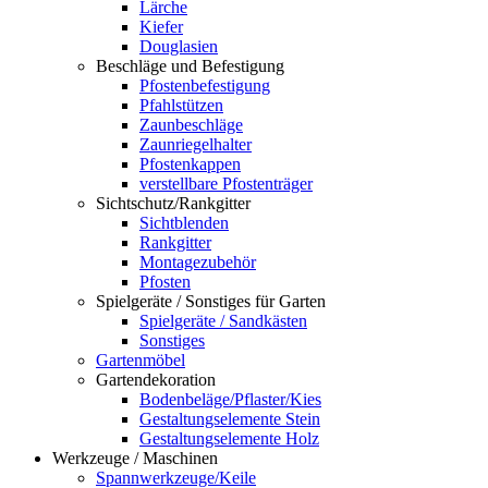
Lärche
Kiefer
Douglasien
Beschläge und Befestigung
Pfostenbefestigung
Pfahlstützen
Zaunbeschläge
Zaunriegelhalter
Pfostenkappen
verstellbare Pfostenträger
Sichtschutz/Rankgitter
Sichtblenden
Rankgitter
Montagezubehör
Pfosten
Spielgeräte / Sonstiges für Garten
Spielgeräte / Sandkästen
Sonstiges
Gartenmöbel
Gartendekoration
Bodenbeläge/Pflaster/Kies
Gestaltungselemente Stein
Gestaltungselemente Holz
Werkzeuge / Maschinen
Spannwerkzeuge/Keile