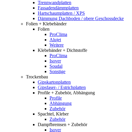
Trennwandplatten
Fassadendämmplatten
Hartschaumplatten / XPS
Dämmung Dachboden / obere Geschossdecke
Folien + Klebebänder
Folien
ProClima
Alujet
Weitere
Klebebänder + Dichtstoffe
ProClima
Isover
Soudal
Sonstige
Trockenbau
Gipskartonplatten
Gipsfaser- / Estrichplatten
Profile + Zubehör, Abhängung
Profile
Abhängung
Zubehör
Spachtel, Kleber
Zubehör
Dampfbremsen + Zubehör
Isover