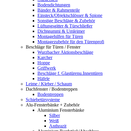
Bodendichtungen
Bänder & Rahmenteile
Einsteck/Objektschlösser & Spione
Sonstige Beschläge & Zubehör
Lüftungsgitter & Türschließer
Dichtgummi & Umleimer
Montagehilfen für Türen
Montagezubehör für den Türenprofi
Beschläge für Türen / Fenster
Wurzbacher Aktionsbeschläge
Karcher
Hoppe
Griffwerk
Beschläge f. Glastürenu.Innentüren
Häfele
Leime / Kleber / Schaum
Dachfenster / Bodentreppen
Bodentreppen
Schiebetürsysteme
Alu-Fensterbänke + Zubehör
Aluminium Fensterbänke
Silber
Weiß
Anthrazit