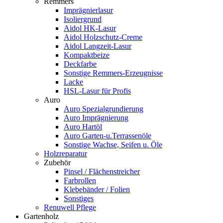
Remmers
Imprägnierlasur
Isoliergrund
Aidol HK-Lasur
Aidol Holzschutz-Creme
Aidol Langzeit-Lasur
Kompaktbeize
Deckfarbe
Sonstige Remmers-Erzeugnisse
Lacke
HSL-Lasur für Profis
Auro
Auro Spezialgrundierung
Auro Imprägnierung
Auro Hartöl
Auro Garten-u.Terrassenöle
Sonstige Wachse, Seifen u. Öle
Holzreparatur
Zubehör
Pinsel / Flächenstreicher
Farbrollen
Klebebänder / Folien
Sonstiges
Renuwell Pflege
Gartenholz