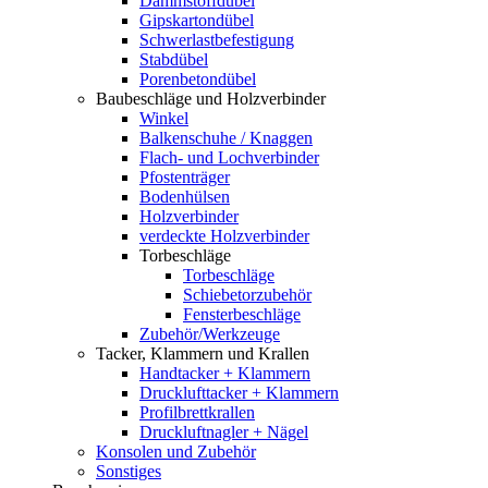
Dämmstoffdübel
Gipskartondübel
Schwerlastbefestigung
Stabdübel
Porenbetondübel
Baubeschläge und Holzverbinder
Winkel
Balkenschuhe / Knaggen
Flach- und Lochverbinder
Pfostenträger
Bodenhülsen
Holzverbinder
verdeckte Holzverbinder
Torbeschläge
Torbeschläge
Schiebetorzubehör
Fensterbeschläge
Zubehör/Werkzeuge
Tacker, Klammern und Krallen
Handtacker + Klammern
Drucklufttacker + Klammern
Profilbrettkrallen
Druckluftnagler + Nägel
Konsolen und Zubehör
Sonstiges