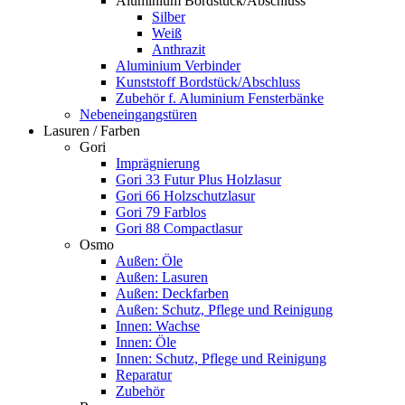
Aluminium Bordstück/Abschluss
Silber
Weiß
Anthrazit
Aluminium Verbinder
Kunststoff Bordstück/Abschluss
Zubehör f. Aluminium Fensterbänke
Nebeneingangstüren
Lasuren / Farben
Gori
Imprägnierung
Gori 33 Futur Plus Holzlasur
Gori 66 Holzschutzlasur
Gori 79 Farblos
Gori 88 Compactlasur
Osmo
Außen: Öle
Außen: Lasuren
Außen: Deckfarben
Außen: Schutz, Pflege und Reinigung
Innen: Wachse
Innen: Öle
Innen: Schutz, Pflege und Reinigung
Reparatur
Zubehör