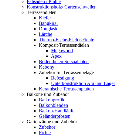
Palisaden / Pfähle
Konstruktionsholz/ Gartenschwellen
Terrassendielen
Kiefer
Bangkirai
Douglasie
Lärche
Thermo-Esche-Kiefer-Fichte
Komposit-Terrassendielen
Megawood
Apex
Bodendielen Spezialitäten
Kebony
Zubehör für Terrassenbeläge
Befestigung
Unterkonstruktion Alu und Lager
Keramische Terrassenplatten
Balkone und Zubehör
Balkonprofile
Balkonblenden
Balkon-Handläufe
Geländerpfosten
Gartenzäune und Zubehör
Zubehör
Fichte