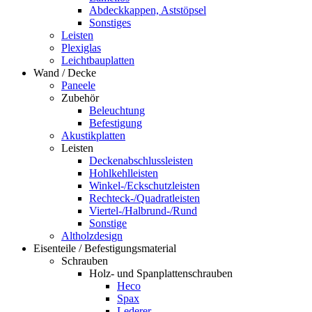
Abdeckkappen, Aststöpsel
Sonstiges
Leisten
Plexiglas
Leichtbauplatten
Wand / Decke
Paneele
Zubehör
Beleuchtung
Befestigung
Akustikplatten
Leisten
Deckenabschlussleisten
Hohlkehlleisten
Winkel-/Eckschutzleisten
Rechteck-/Quadratleisten
Viertel-/Halbrund-/Rund
Sonstige
Altholzdesign
Eisenteile / Befestigungsmaterial
Schrauben
Holz- und Spanplattenschrauben
Heco
Spax
Lederer