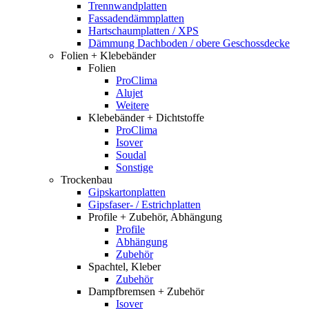
Trennwandplatten
Fassadendämmplatten
Hartschaumplatten / XPS
Dämmung Dachboden / obere Geschossdecke
Folien + Klebebänder
Folien
ProClima
Alujet
Weitere
Klebebänder + Dichtstoffe
ProClima
Isover
Soudal
Sonstige
Trockenbau
Gipskartonplatten
Gipsfaser- / Estrichplatten
Profile + Zubehör, Abhängung
Profile
Abhängung
Zubehör
Spachtel, Kleber
Zubehör
Dampfbremsen + Zubehör
Isover