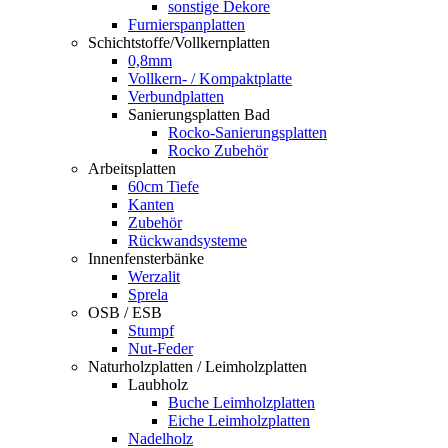
sonstige Dekore
Furnierspanplatten
Schichtstoffe/Vollkernplatten
0,8mm
Vollkern- / Kompaktplatte
Verbundplatten
Sanierungsplatten Bad
Rocko-Sanierungsplatten
Rocko Zubehör
Arbeitsplatten
60cm Tiefe
Kanten
Zubehör
Rückwandsysteme
Innenfensterbänke
Werzalit
Sprela
OSB / ESB
Stumpf
Nut-Feder
Naturholzplatten / Leimholzplatten
Laubholz
Buche Leimholzplatten
Eiche Leimholzplatten
Nadelholz