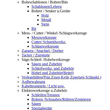
Bohrschablonen / Bohrer/Bits
Schablonen/Lehren
Bohrer / Senker u.Geräte
Holz
Metall
Stein
Bit
Mess- / Cutter / Winkel /Schlagwerkzeuge
Messwerkzeuge
Cutter/ Schneidwerkz.
Schlagwerkzeuge
Zangen / Spachtel / Dreher
Tacker / Zurrgurte
Säge-Schleif- Hobelwerkzeuge
Sägen und Zubehör
Schleifwerkz. und Zubehör
Hobel und Zubehör(Beitel)
Verlegehilfen(Präz.Eisen,Keile,Zugeisen,Schlagkl.)
Aufbewahrung
Kabeltrommeln / Licht usw.
Elektrowerkzeuge u.Zubehör
Schleifen/Trennen
Bohren /Schrauben/Rühren/Zentrieren
Sägen
Spezialgeräte