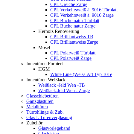
CPL Ureiche Zarge
CPL Verkehrsweiß ä. 9016 Türblatt
CPL Verkehrsweiß ä. 9016 Zarge
CPL Buche natur Türblatt
CPL Buche natur Zarge
Herholz Renovierung
CPL Brilliantweiss TB
CPL Brilliantweiss Zarge
Mosel
CPL Polarweiß Türblatt
CPL Polarweiß Zarge
Innentüren Furniert
HGM
White Line (Weiss-Art Typ 101e
Innentüren Weißlack
Weißlack -Jeld Wen -TB
Weißlack-Jeld Wen - Zarge
Glasschiebetüren
Ganzglastüren
Metalltüren
Türrohlinge & Zub.
Glas f. Türenverglasung
Zubehör
Glasvorlegeband
Glasleisten