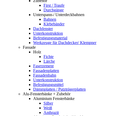
Zubehör
First / Traufe
Durchgänge
Unterspann-/ Unterdeckbahnen
Bahnen
Klebebänder
Dachfenster
Unterkonstruktion
Befestigungsmaterial
Werkzeuge für Dachdecker/ Klempner
Fassade
Holz
Fichte
Lärche
Faserzement
Fassadenplatten
Fassadenbahn
Unterkonstruktion
Befestigungsmittel
Dämmplatten / Putzträgerplatten
Alu-Fensterbänke + Zubehör
Aluminium Fensterbänke
Silber
Weiß
Anthrazit