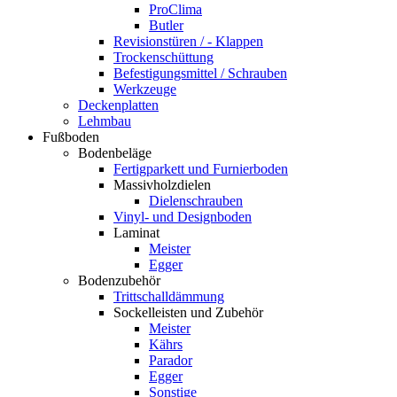
ProClima
Butler
Revisionstüren / - Klappen
Trockenschüttung
Befestigungsmittel / Schrauben
Werkzeuge
Deckenplatten
Lehmbau
Fußboden
Bodenbeläge
Fertigparkett und Furnierboden
Massivholzdielen
Dielenschrauben
Vinyl- und Designboden
Laminat
Meister
Egger
Bodenzubehör
Trittschalldämmung
Sockelleisten und Zubehör
Meister
Kährs
Parador
Egger
Sonstige