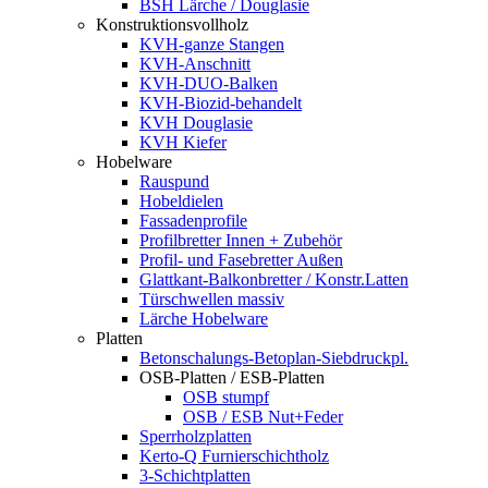
BSH Lärche / Douglasie
Konstruktionsvollholz
KVH-ganze Stangen
KVH-Anschnitt
KVH-DUO-Balken
KVH-Biozid-behandelt
KVH Douglasie
KVH Kiefer
Hobelware
Rauspund
Hobeldielen
Fassadenprofile
Profilbretter Innen + Zubehör
Profil- und Fasebretter Außen
Glattkant-Balkonbretter / Konstr.Latten
Türschwellen massiv
Lärche Hobelware
Platten
Betonschalungs-Betoplan-Siebdruckpl.
OSB-Platten / ESB-Platten
OSB stumpf
OSB / ESB Nut+Feder
Sperrholzplatten
Kerto-Q Furnierschichtholz
3-Schichtplatten