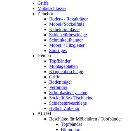
Griffe
Möbelschlösser
Zubehör
Boden- / Regalträger
Möbel-/Sockelfüße
Kabeldurchlässe
Schiebetürbeschläge
Schrankaufhänger
Möbel- / Filzgleiter
Sonstiges
Hettich
Topfbänder
Montageplatten
Klappenbeschläge
Griffe
Bodenträger
Verbinder
Schubkastensysteme
Sockelfüße / Tischbeine
Schiebetürbeschläge
Hettich Zubehör
BLUM
Beschläge für Möbeltüren / Topfbänder
Topfbänder
Blumotion