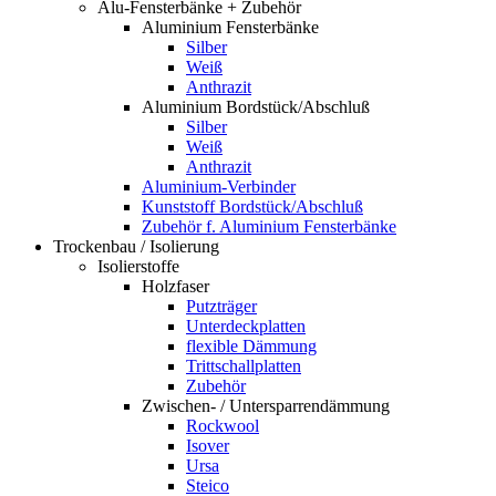
Alu-Fensterbänke + Zubehör
Aluminium Fensterbänke
Silber
Weiß
Anthrazit
Aluminium Bordstück/Abschluß
Silber
Weiß
Anthrazit
Aluminium-Verbinder
Kunststoff Bordstück/Abschluß
Zubehör f. Aluminium Fensterbänke
Trockenbau / Isolierung
Isolierstoffe
Holzfaser
Putzträger
Unterdeckplatten
flexible Dämmung
Trittschallplatten
Zubehör
Zwischen- / Untersparrendämmung
Rockwool
Isover
Ursa
Steico