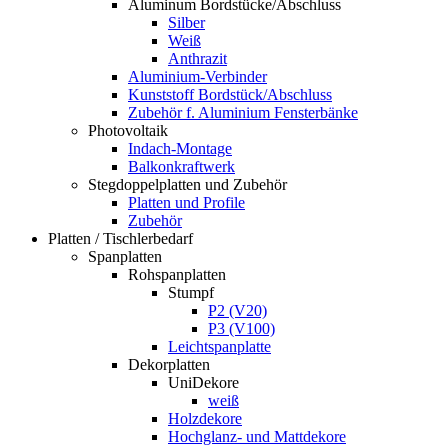
Aluminum Bordstücke/Abschluss
Silber
Weiß
Anthrazit
Aluminium-Verbinder
Kunststoff Bordstück/Abschluss
Zubehör f. Aluminium Fensterbänke
Photovoltaik
Indach-Montage
Balkonkraftwerk
Stegdoppelplatten und Zubehör
Platten und Profile
Zubehör
Platten / Tischlerbedarf
Spanplatten
Rohspanplatten
Stumpf
P2 (V20)
P3 (V100)
Leichtspanplatte
Dekorplatten
UniDekore
weiß
Holzdekore
Hochglanz- und Mattdekore