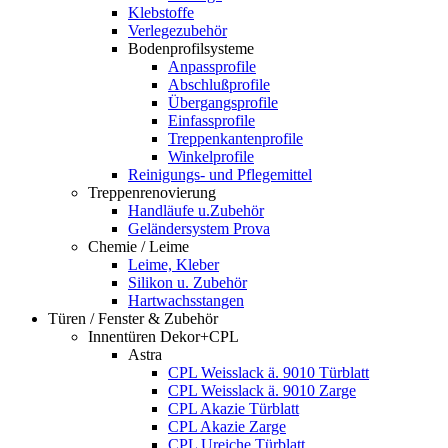
Klebstoffe
Verlegezubehör
Bodenprofilsysteme
Anpassprofile
Abschlußprofile
Übergangsprofile
Einfassprofile
Treppenkantenprofile
Winkelprofile
Reinigungs- und Pflegemittel
Treppenrenovierung
Handläufe u.Zubehör
Geländersystem Prova
Chemie / Leime
Leime, Kleber
Silikon u. Zubehör
Hartwachsstangen
Türen / Fenster & Zubehör
Innentüren Dekor+CPL
Astra
CPL Weisslack ä. 9010 Türblatt
CPL Weisslack ä. 9010 Zarge
CPL Akazie Türblatt
CPL Akazie Zarge
CPL Ureiche Türblatt