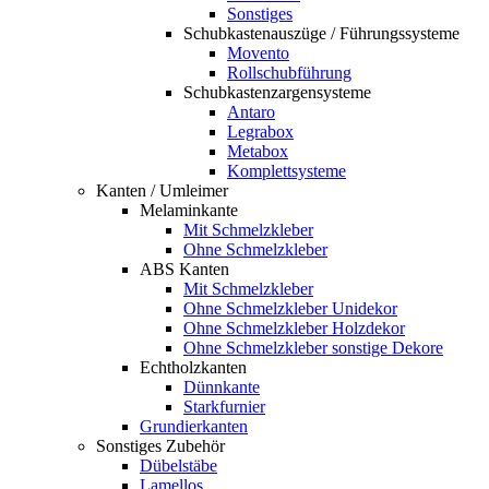
Sonstiges
Schubkastenauszüge / Führungssysteme
Movento
Rollschubführung
Schubkastenzargensysteme
Antaro
Legrabox
Metabox
Komplettsysteme
Kanten / Umleimer
Melaminkante
Mit Schmelzkleber
Ohne Schmelzkleber
ABS Kanten
Mit Schmelzkleber
Ohne Schmelzkleber Unidekor
Ohne Schmelzkleber Holzdekor
Ohne Schmelzkleber sonstige Dekore
Echtholzkanten
Dünnkante
Starkfurnier
Grundierkanten
Sonstiges Zubehör
Dübelstäbe
Lamellos