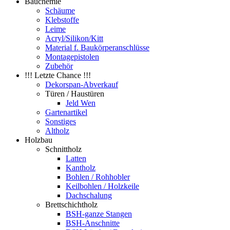
Bauchemie
Schäume
Klebstoffe
Leime
Acryl/Silikon/Kitt
Material f. Baukörperanschlüsse
Montagepistolen
Zubehör
!!! Letzte Chance !!!
Dekorspan-Abverkauf
Türen / Haustüren
Jeld Wen
Gartenartikel
Sonstiges
Altholz
Holzbau
Schnittholz
Latten
Kantholz
Bohlen / Rohhobler
Keilbohlen / Holzkeile
Dachschalung
Brettschichtholz
BSH-ganze Stangen
BSH-Anschnitte