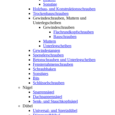
Sonstige
Holzbau- und Konstruktionsschrauben
Trockenbauschrauben
Gewindeschrauben, Muttern und
Unterlegscheiben
Gewindeschrauben
Flachrundkopfschrauben
Bauschrauben
Muttern
Unterlegscheiben
Gewindestangen
Spenglerschrauben
Betonschrauben und Unterlegscheiben
Fensterrahmenschrauben
Schraubhaken
Sonstiges
Bits
Schlüsselschrauben
Nägel
Sparrennägel
Dachpappennägel
Senk- und Stauchkopfnägel
Dübel
Universal- und Spreizdübel