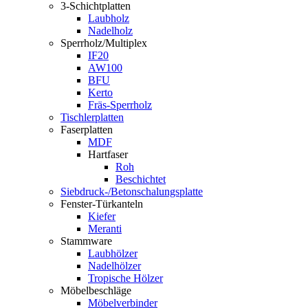
3-Schichtplatten
Laubholz
Nadelholz
Sperrholz/Multiplex
IF20
AW100
BFU
Kerto
Fräs-Sperrholz
Tischlerplatten
Faserplatten
MDF
Hartfaser
Roh
Beschichtet
Siebdruck-/Betonschalungsplatte
Fenster-Türkanteln
Kiefer
Meranti
Stammware
Laubhölzer
Nadelhölzer
Tropische Hölzer
Möbelbeschläge
Möbelverbinder