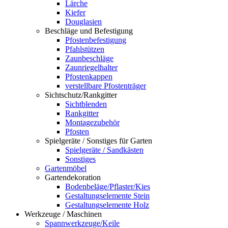
Lärche
Kiefer
Douglasien
Beschläge und Befestigung
Pfostenbefestigung
Pfahlstützen
Zaunbeschläge
Zaunriegelhalter
Pfostenkappen
verstellbare Pfostenträger
Sichtschutz/Rankgitter
Sichtblenden
Rankgitter
Montagezubehör
Pfosten
Spielgeräte / Sonstiges für Garten
Spielgeräte / Sandkästen
Sonstiges
Gartenmöbel
Gartendekoration
Bodenbeläge/Pflaster/Kies
Gestaltungselemente Stein
Gestaltungselemente Holz
Werkzeuge / Maschinen
Spannwerkzeuge/Keile