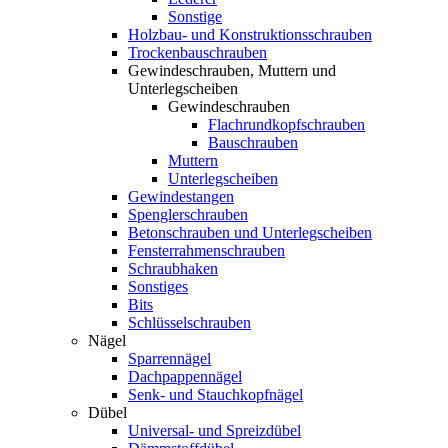
Sonstige
Holzbau- und Konstruktionsschrauben
Trockenbauschrauben
Gewindeschrauben, Muttern und
Unterlegscheiben
Gewindeschrauben
Flachrundkopfschrauben
Bauschrauben
Muttern
Unterlegscheiben
Gewindestangen
Spenglerschrauben
Betonschrauben und Unterlegscheiben
Fensterrahmenschrauben
Schraubhaken
Sonstiges
Bits
Schlüsselschrauben
Nägel
Sparrennägel
Dachpappennägel
Senk- und Stauchkopfnägel
Dübel
Universal- und Spreizdübel