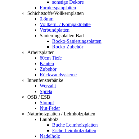
sonstige Dekore
Furnierspanplatten
Schichtstoffe/Vollkernplatten
0,8mm
Vollkern- / Kompaktplatte
Verbundplatten
Sanierungsplatten Bad
Rocko-Sanierungsplatten
Rocko Zubehör
Arbeitsplatten
60cm Tiefe
Kanten
Zubehör
Rückwandsysteme
Innenfensterbänke
Werzalit
Sprela
OSB / ESB
Stumpf
Nut-Feder
Naturholzplatten / Leimholzplatten
Laubholz
Buche Leimholzplatten
Eiche Leimholzplatten
Nadelholz