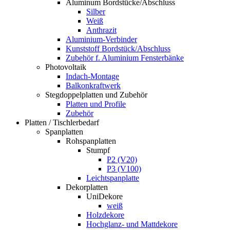
Aluminum Bordstücke/Abschluss
Silber
Weiß
Anthrazit
Aluminium-Verbinder
Kunststoff Bordstück/Abschluss
Zubehör f. Aluminium Fensterbänke
Photovoltaik
Indach-Montage
Balkonkraftwerk
Stegdoppelplatten und Zubehör
Platten und Profile
Zubehör
Platten / Tischlerbedarf
Spanplatten
Rohspanplatten
Stumpf
P2 (V20)
P3 (V100)
Leichtspanplatte
Dekorplatten
UniDekore
weiß
Holzdekore
Hochglanz- und Mattdekore