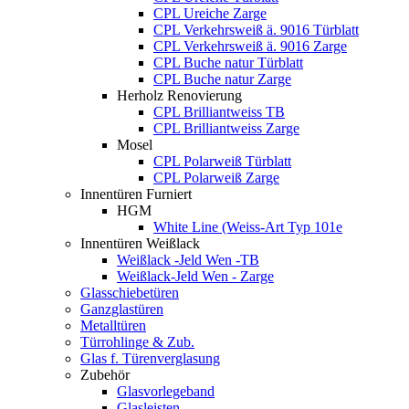
CPL Ureiche Zarge
CPL Verkehrsweiß ä. 9016 Türblatt
CPL Verkehrsweiß ä. 9016 Zarge
CPL Buche natur Türblatt
CPL Buche natur Zarge
Herholz Renovierung
CPL Brilliantweiss TB
CPL Brilliantweiss Zarge
Mosel
CPL Polarweiß Türblatt
CPL Polarweiß Zarge
Innentüren Furniert
HGM
White Line (Weiss-Art Typ 101e
Innentüren Weißlack
Weißlack -Jeld Wen -TB
Weißlack-Jeld Wen - Zarge
Glasschiebetüren
Ganzglastüren
Metalltüren
Türrohlinge & Zub.
Glas f. Türenverglasung
Zubehör
Glasvorlegeband
Glasleisten