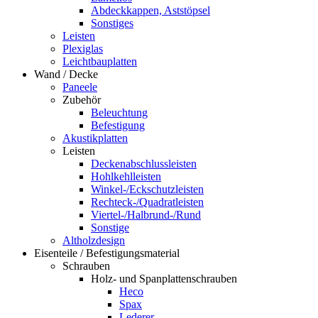
Abdeckkappen, Aststöpsel
Sonstiges
Leisten
Plexiglas
Leichtbauplatten
Wand / Decke
Paneele
Zubehör
Beleuchtung
Befestigung
Akustikplatten
Leisten
Deckenabschlussleisten
Hohlkehlleisten
Winkel-/Eckschutzleisten
Rechteck-/Quadratleisten
Viertel-/Halbrund-/Rund
Sonstige
Altholzdesign
Eisenteile / Befestigungsmaterial
Schrauben
Holz- und Spanplattenschrauben
Heco
Spax
Lederer