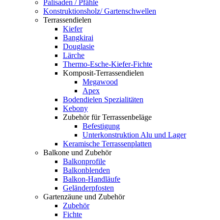
Palisaden / Pfähle
Konstruktionsholz/ Gartenschwellen
Terrassendielen
Kiefer
Bangkirai
Douglasie
Lärche
Thermo-Esche-Kiefer-Fichte
Komposit-Terrassendielen
Megawood
Apex
Bodendielen Spezialitäten
Kebony
Zubehör für Terrassenbeläge
Befestigung
Unterkonstruktion Alu und Lager
Keramische Terrassenplatten
Balkone und Zubehör
Balkonprofile
Balkonblenden
Balkon-Handläufe
Geländerpfosten
Gartenzäune und Zubehör
Zubehör
Fichte