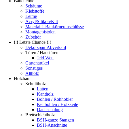
Bauchemie
Schäume
Klebstoffe
Leime
Acryl/Silikon/Kitt
Material f. Baukörperanschlüsse
Montagepistolen
Zubehör
!!! Letzte Chance !!!
Dekorspan-Abverkauf
Türen / Haustüren
Jeld Wen
Gartenartikel
Sonstiges
Altholz
Holzbau
Schnittholz
Latten
Kantholz
Bohlen / Rohhobler
Keilbohlen / Holzkeile
Dachschalung
Brettschichtholz
BSH-ganze Stangen
BSH-Anschnitte