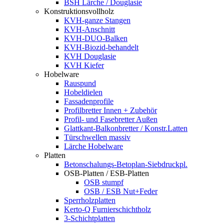
BSH Lärche / Douglasie
Konstruktionsvollholz
KVH-ganze Stangen
KVH-Anschnitt
KVH-DUO-Balken
KVH-Biozid-behandelt
KVH Douglasie
KVH Kiefer
Hobelware
Rauspund
Hobeldielen
Fassadenprofile
Profilbretter Innen + Zubehör
Profil- und Fasebretter Außen
Glattkant-Balkonbretter / Konstr.Latten
Türschwellen massiv
Lärche Hobelware
Platten
Betonschalungs-Betoplan-Siebdruckpl.
OSB-Platten / ESB-Platten
OSB stumpf
OSB / ESB Nut+Feder
Sperrholzplatten
Kerto-Q Furnierschichtholz
3-Schichtplatten