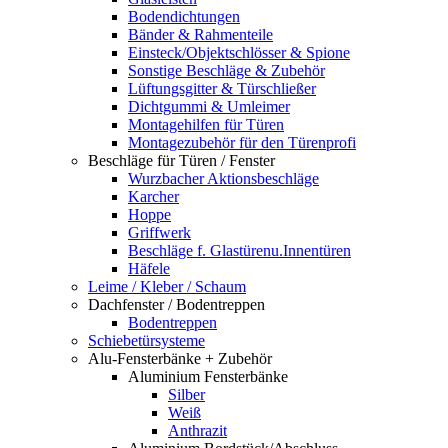
Bodendichtungen
Bänder & Rahmenteile
Einsteck/Objektschlösser & Spione
Sonstige Beschläge & Zubehör
Lüftungsgitter & Türschließer
Dichtgummi & Umleimer
Montagehilfen für Türen
Montagezubehör für den Türenprofi
Beschläge für Türen / Fenster
Wurzbacher Aktionsbeschläge
Karcher
Hoppe
Griffwerk
Beschläge f. Glastürenu.Innentüren
Häfele
Leime / Kleber / Schaum
Dachfenster / Bodentreppen
Bodentreppen
Schiebetürsysteme
Alu-Fensterbänke + Zubehör
Aluminium Fensterbänke
Silber
Weiß
Anthrazit