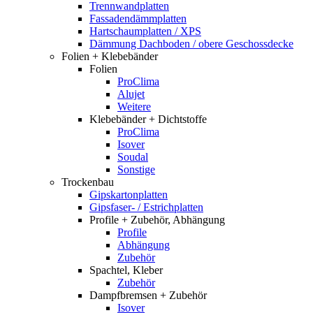
Trennwandplatten
Fassadendämmplatten
Hartschaumplatten / XPS
Dämmung Dachboden / obere Geschossdecke
Folien + Klebebänder
Folien
ProClima
Alujet
Weitere
Klebebänder + Dichtstoffe
ProClima
Isover
Soudal
Sonstige
Trockenbau
Gipskartonplatten
Gipsfaser- / Estrichplatten
Profile + Zubehör, Abhängung
Profile
Abhängung
Zubehör
Spachtel, Kleber
Zubehör
Dampfbremsen + Zubehör
Isover