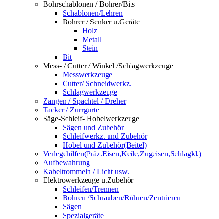
Bohrschablonen / Bohrer/Bits
Schablonen/Lehren
Bohrer / Senker u.Geräte
Holz
Metall
Stein
Bit
Mess- / Cutter / Winkel /Schlagwerkzeuge
Messwerkzeuge
Cutter/ Schneidwerkz.
Schlagwerkzeuge
Zangen / Spachtel / Dreher
Tacker / Zurrgurte
Säge-Schleif- Hobelwerkzeuge
Sägen und Zubehör
Schleifwerkz. und Zubehör
Hobel und Zubehör(Beitel)
Verlegehilfen(Präz.Eisen,Keile,Zugeisen,Schlagkl.)
Aufbewahrung
Kabeltrommeln / Licht usw.
Elektrowerkzeuge u.Zubehör
Schleifen/Trennen
Bohren /Schrauben/Rühren/Zentrieren
Sägen
Spezialgeräte