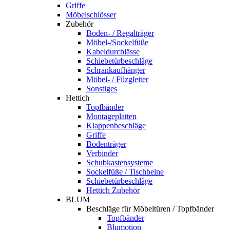
Griffe
Möbelschlösser
Zubehör
Boden- / Regalträger
Möbel-/Sockelfüße
Kabeldurchlässe
Schiebetürbeschläge
Schrankaufhänger
Möbel- / Filzgleiter
Sonstiges
Hettich
Topfbänder
Montageplatten
Klappenbeschläge
Griffe
Bodenträger
Verbinder
Schubkastensysteme
Sockelfüße / Tischbeine
Schiebetürbeschläge
Hettich Zubehör
BLUM
Beschläge für Möbeltüren / Topfbänder
Topfbänder
Blumotion