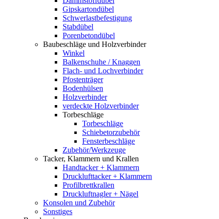
Dämmstoffdübel
Gipskartondübel
Schwerlastbefestigung
Stabdübel
Porenbetondübel
Baubeschläge und Holzverbinder
Winkel
Balkenschuhe / Knaggen
Flach- und Lochverbinder
Pfostenträger
Bodenhülsen
Holzverbinder
verdeckte Holzverbinder
Torbeschläge
Torbeschläge
Schiebetorzubehör
Fensterbeschläge
Zubehör/Werkzeuge
Tacker, Klammern und Krallen
Handtacker + Klammern
Drucklufttacker + Klammern
Profilbrettkrallen
Druckluftnagler + Nägel
Konsolen und Zubehör
Sonstiges