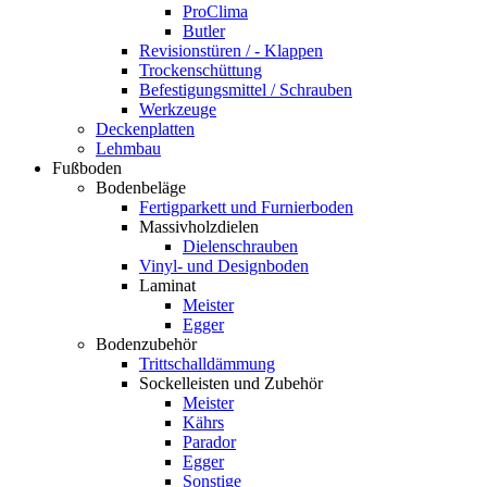
ProClima
Butler
Revisionstüren / - Klappen
Trockenschüttung
Befestigungsmittel / Schrauben
Werkzeuge
Deckenplatten
Lehmbau
Fußboden
Bodenbeläge
Fertigparkett und Furnierboden
Massivholzdielen
Dielenschrauben
Vinyl- und Designboden
Laminat
Meister
Egger
Bodenzubehör
Trittschalldämmung
Sockelleisten und Zubehör
Meister
Kährs
Parador
Egger
Sonstige