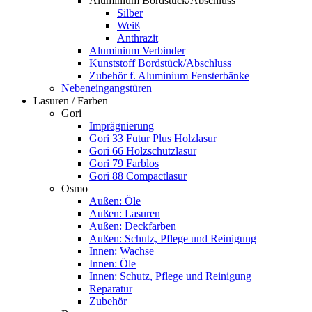
Aluminium Bordstück/Abschluss
Silber
Weiß
Anthrazit
Aluminium Verbinder
Kunststoff Bordstück/Abschluss
Zubehör f. Aluminium Fensterbänke
Nebeneingangstüren
Lasuren / Farben
Gori
Imprägnierung
Gori 33 Futur Plus Holzlasur
Gori 66 Holzschutzlasur
Gori 79 Farblos
Gori 88 Compactlasur
Osmo
Außen: Öle
Außen: Lasuren
Außen: Deckfarben
Außen: Schutz, Pflege und Reinigung
Innen: Wachse
Innen: Öle
Innen: Schutz, Pflege und Reinigung
Reparatur
Zubehör