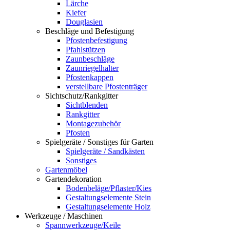
Lärche
Kiefer
Douglasien
Beschläge und Befestigung
Pfostenbefestigung
Pfahlstützen
Zaunbeschläge
Zaunriegelhalter
Pfostenkappen
verstellbare Pfostenträger
Sichtschutz/Rankgitter
Sichtblenden
Rankgitter
Montagezubehör
Pfosten
Spielgeräte / Sonstiges für Garten
Spielgeräte / Sandkästen
Sonstiges
Gartenmöbel
Gartendekoration
Bodenbeläge/Pflaster/Kies
Gestaltungselemente Stein
Gestaltungselemente Holz
Werkzeuge / Maschinen
Spannwerkzeuge/Keile