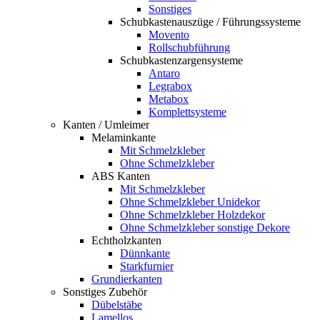
Sonstiges
Schubkastenauszüge / Führungssysteme
Movento
Rollschubführung
Schubkastenzargensysteme
Antaro
Legrabox
Metabox
Komplettsysteme
Kanten / Umleimer
Melaminkante
Mit Schmelzkleber
Ohne Schmelzkleber
ABS Kanten
Mit Schmelzkleber
Ohne Schmelzkleber Unidekor
Ohne Schmelzkleber Holzdekor
Ohne Schmelzkleber sonstige Dekore
Echtholzkanten
Dünnkante
Starkfurnier
Grundierkanten
Sonstiges Zubehör
Dübelstäbe
Lamellos