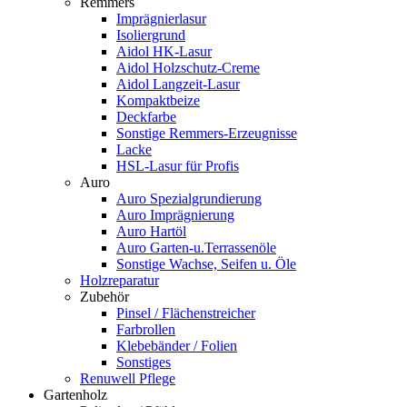
Remmers
Imprägnierlasur
Isoliergrund
Aidol HK-Lasur
Aidol Holzschutz-Creme
Aidol Langzeit-Lasur
Kompaktbeize
Deckfarbe
Sonstige Remmers-Erzeugnisse
Lacke
HSL-Lasur für Profis
Auro
Auro Spezialgrundierung
Auro Imprägnierung
Auro Hartöl
Auro Garten-u.Terrassenöle
Sonstige Wachse, Seifen u. Öle
Holzreparatur
Zubehör
Pinsel / Flächenstreicher
Farbrollen
Klebebänder / Folien
Sonstiges
Renuwell Pflege
Gartenholz