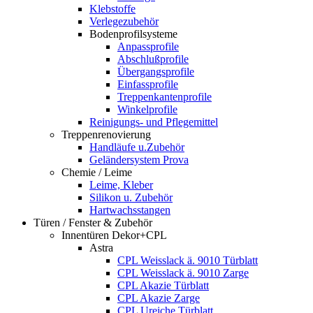
Klebstoffe
Verlegezubehör
Bodenprofilsysteme
Anpassprofile
Abschlußprofile
Übergangsprofile
Einfassprofile
Treppenkantenprofile
Winkelprofile
Reinigungs- und Pflegemittel
Treppenrenovierung
Handläufe u.Zubehör
Geländersystem Prova
Chemie / Leime
Leime, Kleber
Silikon u. Zubehör
Hartwachsstangen
Türen / Fenster & Zubehör
Innentüren Dekor+CPL
Astra
CPL Weisslack ä. 9010 Türblatt
CPL Weisslack ä. 9010 Zarge
CPL Akazie Türblatt
CPL Akazie Zarge
CPL Ureiche Türblatt