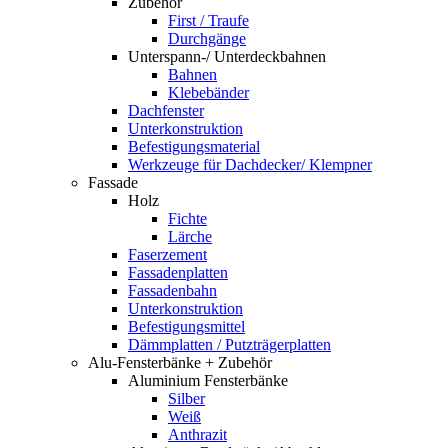
Zubehör
First / Traufe
Durchgänge
Unterspann-/ Unterdeckbahnen
Bahnen
Klebebänder
Dachfenster
Unterkonstruktion
Befestigungsmaterial
Werkzeuge für Dachdecker/ Klempner
Fassade
Holz
Fichte
Lärche
Faserzement
Fassadenplatten
Fassadenbahn
Unterkonstruktion
Befestigungsmittel
Dämmplatten / Putzträgerplatten
Alu-Fensterbänke + Zubehör
Aluminium Fensterbänke
Silber
Weiß
Anthrazit