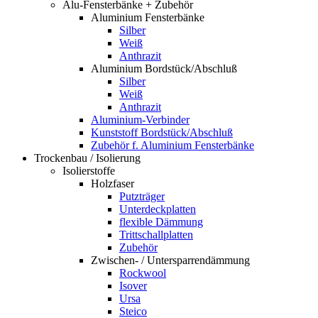
Alu-Fensterbänke + Zubehör
Aluminium Fensterbänke
Silber
Weiß
Anthrazit
Aluminium Bordstück/Abschluß
Silber
Weiß
Anthrazit
Aluminium-Verbinder
Kunststoff Bordstück/Abschluß
Zubehör f. Aluminium Fensterbänke
Trockenbau / Isolierung
Isolierstoffe
Holzfaser
Putzträger
Unterdeckplatten
flexible Dämmung
Trittschallplatten
Zubehör
Zwischen- / Untersparrendämmung
Rockwool
Isover
Ursa
Steico