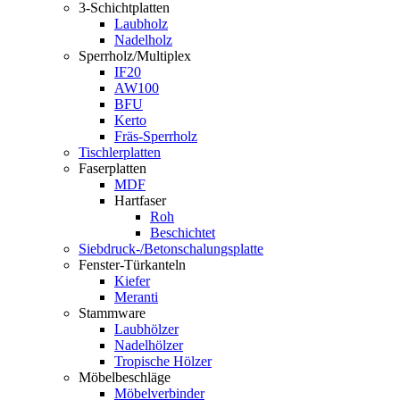
3-Schichtplatten
Laubholz
Nadelholz
Sperrholz/Multiplex
IF20
AW100
BFU
Kerto
Fräs-Sperrholz
Tischlerplatten
Faserplatten
MDF
Hartfaser
Roh
Beschichtet
Siebdruck-/Betonschalungsplatte
Fenster-Türkanteln
Kiefer
Meranti
Stammware
Laubhölzer
Nadelhölzer
Tropische Hölzer
Möbelbeschläge
Möbelverbinder