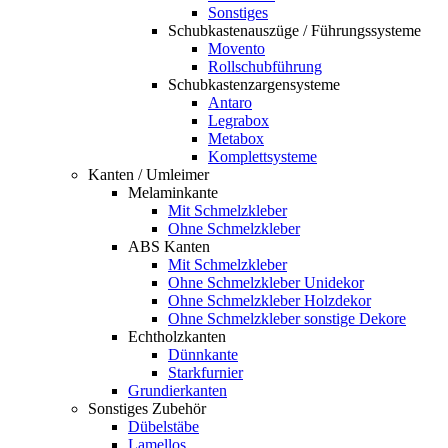
Sonstiges
Schubkastenauszüge / Führungssysteme
Movento
Rollschubführung
Schubkastenzargensysteme
Antaro
Legrabox
Metabox
Komplettsysteme
Kanten / Umleimer
Melaminkante
Mit Schmelzkleber
Ohne Schmelzkleber
ABS Kanten
Mit Schmelzkleber
Ohne Schmelzkleber Unidekor
Ohne Schmelzkleber Holzdekor
Ohne Schmelzkleber sonstige Dekore
Echtholzkanten
Dünnkante
Starkfurnier
Grundierkanten
Sonstiges Zubehör
Dübelstäbe
Lamellos