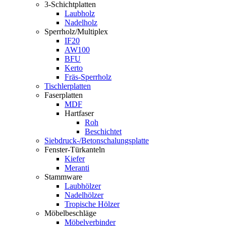
3-Schichtplatten
Laubholz
Nadelholz
Sperrholz/Multiplex
IF20
AW100
BFU
Kerto
Fräs-Sperrholz
Tischlerplatten
Faserplatten
MDF
Hartfaser
Roh
Beschichtet
Siebdruck-/Betonschalungsplatte
Fenster-Türkanteln
Kiefer
Meranti
Stammware
Laubhölzer
Nadelhölzer
Tropische Hölzer
Möbelbeschläge
Möbelverbinder