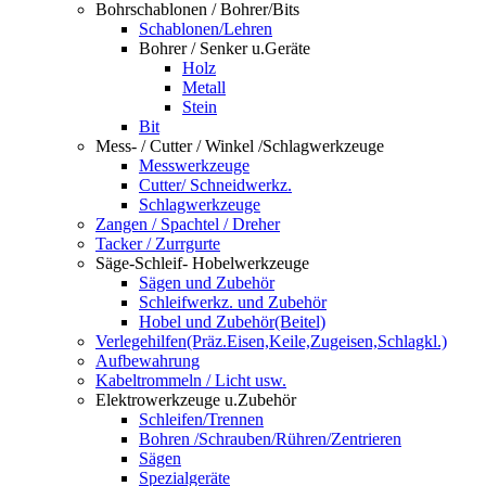
Bohrschablonen / Bohrer/Bits
Schablonen/Lehren
Bohrer / Senker u.Geräte
Holz
Metall
Stein
Bit
Mess- / Cutter / Winkel /Schlagwerkzeuge
Messwerkzeuge
Cutter/ Schneidwerkz.
Schlagwerkzeuge
Zangen / Spachtel / Dreher
Tacker / Zurrgurte
Säge-Schleif- Hobelwerkzeuge
Sägen und Zubehör
Schleifwerkz. und Zubehör
Hobel und Zubehör(Beitel)
Verlegehilfen(Präz.Eisen,Keile,Zugeisen,Schlagkl.)
Aufbewahrung
Kabeltrommeln / Licht usw.
Elektrowerkzeuge u.Zubehör
Schleifen/Trennen
Bohren /Schrauben/Rühren/Zentrieren
Sägen
Spezialgeräte