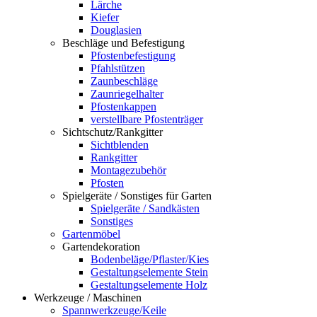
Lärche
Kiefer
Douglasien
Beschläge und Befestigung
Pfostenbefestigung
Pfahlstützen
Zaunbeschläge
Zaunriegelhalter
Pfostenkappen
verstellbare Pfostenträger
Sichtschutz/Rankgitter
Sichtblenden
Rankgitter
Montagezubehör
Pfosten
Spielgeräte / Sonstiges für Garten
Spielgeräte / Sandkästen
Sonstiges
Gartenmöbel
Gartendekoration
Bodenbeläge/Pflaster/Kies
Gestaltungselemente Stein
Gestaltungselemente Holz
Werkzeuge / Maschinen
Spannwerkzeuge/Keile