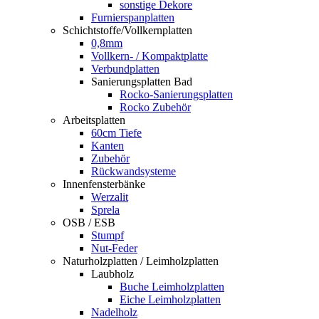
sonstige Dekore
Furnierspanplatten
Schichtstoffe/Vollkernplatten
0,8mm
Vollkern- / Kompaktplatte
Verbundplatten
Sanierungsplatten Bad
Rocko-Sanierungsplatten
Rocko Zubehör
Arbeitsplatten
60cm Tiefe
Kanten
Zubehör
Rückwandsysteme
Innenfensterbänke
Werzalit
Sprela
OSB / ESB
Stumpf
Nut-Feder
Naturholzplatten / Leimholzplatten
Laubholz
Buche Leimholzplatten
Eiche Leimholzplatten
Nadelholz