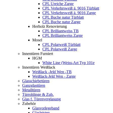
CPL Ureiche Zarge
CPL Verkehrsweiß ä. 9016 Türblatt
CPL Verkehrsweiß ä. 9016 Zarge
CPL Buche natur Türblatt
CPL Buche natur Zarge
Herholz Renovierung
CPL Brilliantweiss TB
CPL Brilliantweiss Zarge
Mosel
CPL Polarweiß Türblatt
CPL Polarweiß Zarge
Innentüren Furniert
HGM
White Line (Weiss-Art Typ 101e
Innentüren Weißlack
Weißlack -Jeld Wen -TB
Weißlack-Jeld Wen - Zarge
Glasschiebetüren
Ganzglastüren
Metalltüren
Türrohlinge & Zub.
Glas f. Türenverglasung
Zubehör
Glasvorlegeband
Glasleisten