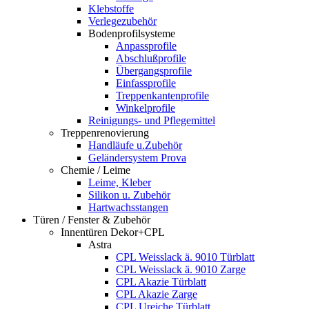
Klebstoffe
Verlegezubehör
Bodenprofilsysteme
Anpassprofile
Abschlußprofile
Übergangsprofile
Einfassprofile
Treppenkantenprofile
Winkelprofile
Reinigungs- und Pflegemittel
Treppenrenovierung
Handläufe u.Zubehör
Geländersystem Prova
Chemie / Leime
Leime, Kleber
Silikon u. Zubehör
Hartwachsstangen
Türen / Fenster & Zubehör
Innentüren Dekor+CPL
Astra
CPL Weisslack ä. 9010 Türblatt
CPL Weisslack ä. 9010 Zarge
CPL Akazie Türblatt
CPL Akazie Zarge
CPL Ureiche Türblatt