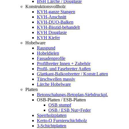
BSH Lärche / Douglasie
Konstruktionsvollholz
KVH-ganze Stangen
KVH-Anschnitt
KVH-DUO-Balken
KVH-Biozid-behandelt
KVH Douglasie
KVH Kiefer
Hobelware
Rauspund
Hobeldielen
Fassadenprofile
Profilbretter Innen + Zubehör
Profil- und Fasebretter Außen
Glattkant-Balkonbretter / Konstr.Latten
Türschwellen massiv
Lärche Hobelware
Platten
Betonschalungs-Betoplan-Siebdruckpl.
OSB-Platten / ESB-Platten
OSB stumpf
OSB / ESB Nut+Feder
Sperrholzplatten
Kerto-Q Furnierschichtholz
3-Schichtplatten