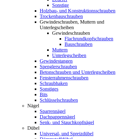
Sonstige
Holzbau- und Konstruktionsschrauben
Trockenbauschrauben
Gewindeschrauben, Muttern und
Unterlegscheiben
Gewindeschrauben
Flachrundkopfschrauben
Bauschrauben
Muttern
Unterlegscheiben
Gewindestangen
Spenglerschrauben
Betonschrauben und Unterlegscheiben
Fensterrahmenschrauben
Schraubhaken
Sonstiges
Bits
Schlüsselschrauben
Nägel
Sparrennägel
Dachpappennägel
Senk- und Stauchkopfnägel
Dübel
Universal- und Spreizdübel