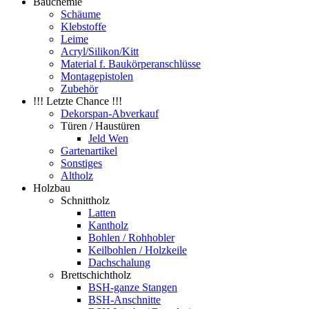
Bauchemie
Schäume
Klebstoffe
Leime
Acryl/Silikon/Kitt
Material f. Baukörperanschlüsse
Montagepistolen
Zubehör
!!! Letzte Chance !!!
Dekorspan-Abverkauf
Türen / Haustüren
Jeld Wen
Gartenartikel
Sonstiges
Altholz
Holzbau
Schnittholz
Latten
Kantholz
Bohlen / Rohhobler
Keilbohlen / Holzkeile
Dachschalung
Brettschichtholz
BSH-ganze Stangen
BSH-Anschnitte