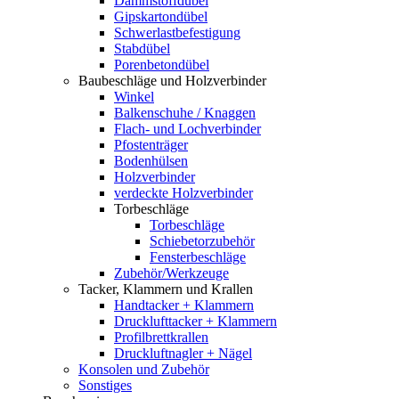
Dämmstoffdübel
Gipskartondübel
Schwerlastbefestigung
Stabdübel
Porenbetondübel
Baubeschläge und Holzverbinder
Winkel
Balkenschuhe / Knaggen
Flach- und Lochverbinder
Pfostenträger
Bodenhülsen
Holzverbinder
verdeckte Holzverbinder
Torbeschläge
Torbeschläge
Schiebetorzubehör
Fensterbeschläge
Zubehör/Werkzeuge
Tacker, Klammern und Krallen
Handtacker + Klammern
Drucklufttacker + Klammern
Profilbrettkrallen
Druckluftnagler + Nägel
Konsolen und Zubehör
Sonstiges