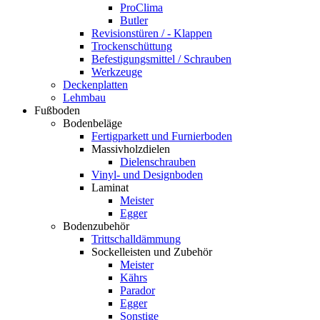
ProClima
Butler
Revisionstüren / - Klappen
Trockenschüttung
Befestigungsmittel / Schrauben
Werkzeuge
Deckenplatten
Lehmbau
Fußboden
Bodenbeläge
Fertigparkett und Furnierboden
Massivholzdielen
Dielenschrauben
Vinyl- und Designboden
Laminat
Meister
Egger
Bodenzubehör
Trittschalldämmung
Sockelleisten und Zubehör
Meister
Kährs
Parador
Egger
Sonstige