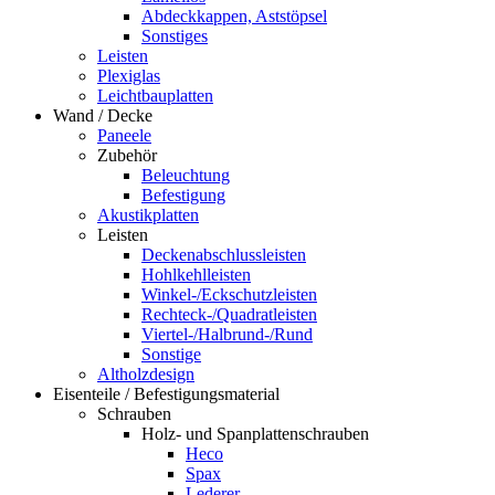
Abdeckkappen, Aststöpsel
Sonstiges
Leisten
Plexiglas
Leichtbauplatten
Wand / Decke
Paneele
Zubehör
Beleuchtung
Befestigung
Akustikplatten
Leisten
Deckenabschlussleisten
Hohlkehlleisten
Winkel-/Eckschutzleisten
Rechteck-/Quadratleisten
Viertel-/Halbrund-/Rund
Sonstige
Altholzdesign
Eisenteile / Befestigungsmaterial
Schrauben
Holz- und Spanplattenschrauben
Heco
Spax
Lederer