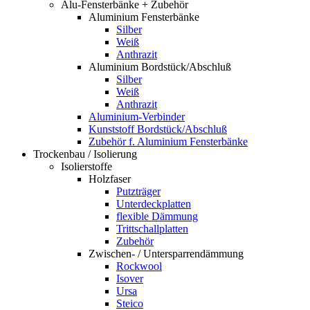
Alu-Fensterbänke + Zubehör
Aluminium Fensterbänke
Silber
Weiß
Anthrazit
Aluminium Bordstück/Abschluß
Silber
Weiß
Anthrazit
Aluminium-Verbinder
Kunststoff Bordstück/Abschluß
Zubehör f. Aluminium Fensterbänke
Trockenbau / Isolierung
Isolierstoffe
Holzfaser
Putzträger
Unterdeckplatten
flexible Dämmung
Trittschallplatten
Zubehör
Zwischen- / Untersparrendämmung
Rockwool
Isover
Ursa
Steico