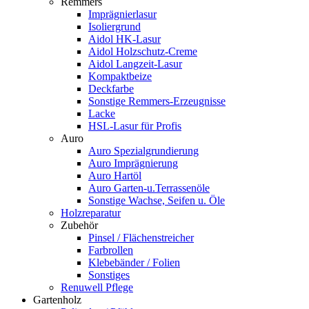
Remmers
Imprägnierlasur
Isoliergrund
Aidol HK-Lasur
Aidol Holzschutz-Creme
Aidol Langzeit-Lasur
Kompaktbeize
Deckfarbe
Sonstige Remmers-Erzeugnisse
Lacke
HSL-Lasur für Profis
Auro
Auro Spezialgrundierung
Auro Imprägnierung
Auro Hartöl
Auro Garten-u.Terrassenöle
Sonstige Wachse, Seifen u. Öle
Holzreparatur
Zubehör
Pinsel / Flächenstreicher
Farbrollen
Klebebänder / Folien
Sonstiges
Renuwell Pflege
Gartenholz