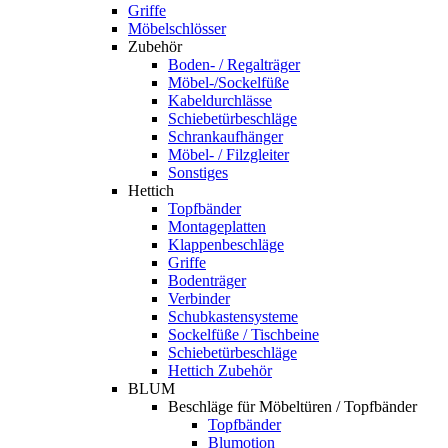
Griffe
Möbelschlösser
Zubehör
Boden- / Regalträger
Möbel-/Sockelfüße
Kabeldurchlässe
Schiebetürbeschläge
Schrankaufhänger
Möbel- / Filzgleiter
Sonstiges
Hettich
Topfbänder
Montageplatten
Klappenbeschläge
Griffe
Bodenträger
Verbinder
Schubkastensysteme
Sockelfüße / Tischbeine
Schiebetürbeschläge
Hettich Zubehör
BLUM
Beschläge für Möbeltüren / Topfbänder
Topfbänder
Blumotion