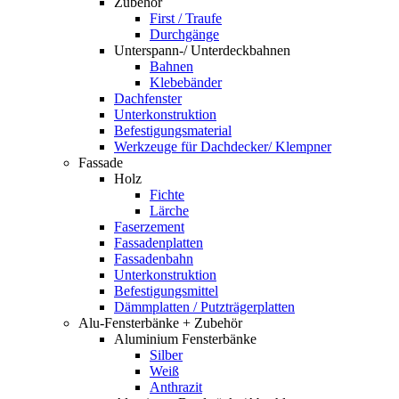
Zubehör
First / Traufe
Durchgänge
Unterspann-/ Unterdeckbahnen
Bahnen
Klebebänder
Dachfenster
Unterkonstruktion
Befestigungsmaterial
Werkzeuge für Dachdecker/ Klempner
Fassade
Holz
Fichte
Lärche
Faserzement
Fassadenplatten
Fassadenbahn
Unterkonstruktion
Befestigungsmittel
Dämmplatten / Putzträgerplatten
Alu-Fensterbänke + Zubehör
Aluminium Fensterbänke
Silber
Weiß
Anthrazit