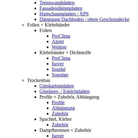
Trennwandplatten
Fassadendämmplatten
Hartschaumplatten / XPS
Dämmung Dachboden / obere Geschossdecke
Folien + Klebebänder
Folien
ProClima
Alujet
Weitere
Klebebänder + Dichtstoffe
ProClima
Isover
Soudal
Sonstige
Trockenbau
Gipskartonplatten
Gipsfaser- / Estrichplatten
Profile + Zubehör, Abhängung
Profile
Abhängung
Zubehör
Spachtel, Kleber
Zubehör
Dampfbremsen + Zubehör
Isover