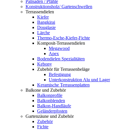
Palisaden / Pfähle
Konstruktionsholz/ Gartenschwellen
Terrassendielen
Kiefer
Bangkirai
Douglasie
Lärche
Thermo-Esche-Kiefer-Fichte
Komposit-Terrassendielen
Megawood
Apex
Bodendielen Spezialitäten
Kebony
Zubehör für Terrassenbeläge
Befestigung
Unterkonstruktion Alu und Lager
Keramische Terrassenplatten
Balkone und Zubehör
Balkonprofile
Balkonblenden
Balkon-Handläufe
Geländerpfosten
Gartenzäune und Zubehör
Zubehör
Fichte