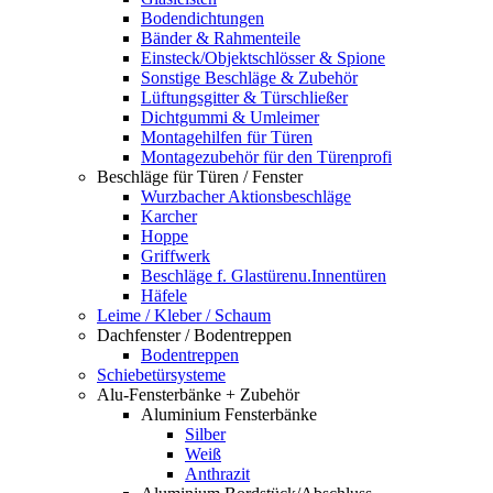
Bodendichtungen
Bänder & Rahmenteile
Einsteck/Objektschlösser & Spione
Sonstige Beschläge & Zubehör
Lüftungsgitter & Türschließer
Dichtgummi & Umleimer
Montagehilfen für Türen
Montagezubehör für den Türenprofi
Beschläge für Türen / Fenster
Wurzbacher Aktionsbeschläge
Karcher
Hoppe
Griffwerk
Beschläge f. Glastürenu.Innentüren
Häfele
Leime / Kleber / Schaum
Dachfenster / Bodentreppen
Bodentreppen
Schiebetürsysteme
Alu-Fensterbänke + Zubehör
Aluminium Fensterbänke
Silber
Weiß
Anthrazit