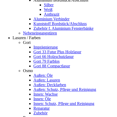
Aluminium Bordstück/Abschluss
Silber
Weiß
Anthrazit
Aluminium Verbinder
Kunststoff Bordstück/Abschluss
Zubehör f. Aluminium Fensterbänke
Nebeneingangstüren
Lasuren / Farben
Gori
Imprägnierung
Gori 33 Futur Plus Holzlasur
Gori 66 Holzschutzlasur
Gori 79 Farblos
Gori 88 Compactlasur
Osmo
Außen: Öle
Außen: Lasuren
Außen: Deckfarben
Außen: Schutz, Pflege und Reinigung
Innen: Wachse
Innen: Öle
Innen: Schutz, Pflege und Reinigung
Reparatur
Zubehör