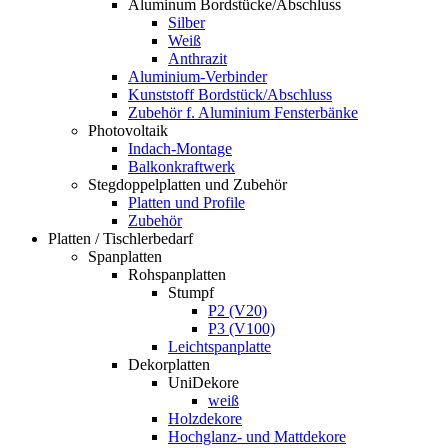
Aluminum Bordstücke/Abschluss
Silber
Weiß
Anthrazit
Aluminium-Verbinder
Kunststoff Bordstück/Abschluss
Zubehör f. Aluminium Fensterbänke
Photovoltaik
Indach-Montage
Balkonkraftwerk
Stegdoppelplatten und Zubehör
Platten und Profile
Zubehör
Platten / Tischlerbedarf
Spanplatten
Rohspanplatten
Stumpf
P2 (V20)
P3 (V100)
Leichtspanplatte
Dekorplatten
UniDekore
weiß
Holzdekore
Hochglanz- und Mattdekore