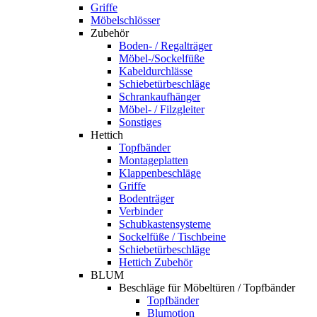
Griffe
Möbelschlösser
Zubehör
Boden- / Regalträger
Möbel-/Sockelfüße
Kabeldurchlässe
Schiebetürbeschläge
Schrankaufhänger
Möbel- / Filzgleiter
Sonstiges
Hettich
Topfbänder
Montageplatten
Klappenbeschläge
Griffe
Bodenträger
Verbinder
Schubkastensysteme
Sockelfüße / Tischbeine
Schiebetürbeschläge
Hettich Zubehör
BLUM
Beschläge für Möbeltüren / Topfbänder
Topfbänder
Blumotion