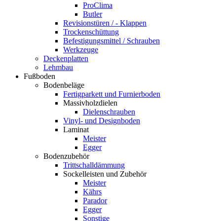
ProClima
Butler
Revisionstüren / - Klappen
Trockenschüttung
Befestigungsmittel / Schrauben
Werkzeuge
Deckenplatten
Lehmbau
Fußboden
Bodenbeläge
Fertigparkett und Furnierboden
Massivholzdielen
Dielenschrauben
Vinyl- und Designboden
Laminat
Meister
Egger
Bodenzubehör
Trittschalldämmung
Sockelleisten und Zubehör
Meister
Kährs
Parador
Egger
Sonstige