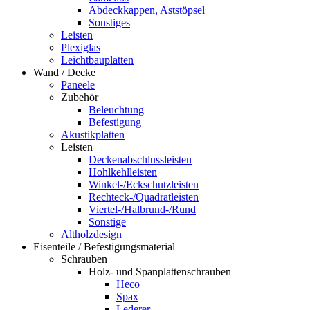
Abdeckkappen, Aststöpsel
Sonstiges
Leisten
Plexiglas
Leichtbauplatten
Wand / Decke
Paneele
Zubehör
Beleuchtung
Befestigung
Akustikplatten
Leisten
Deckenabschlussleisten
Hohlkehlleisten
Winkel-/Eckschutzleisten
Rechteck-/Quadratleisten
Viertel-/Halbrund-/Rund
Sonstige
Altholzdesign
Eisenteile / Befestigungsmaterial
Schrauben
Holz- und Spanplattenschrauben
Heco
Spax
Lederer