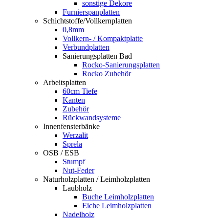
sonstige Dekore
Furnierspanplatten
Schichtstoffe/Vollkernplatten
0,8mm
Vollkern- / Kompaktplatte
Verbundplatten
Sanierungsplatten Bad
Rocko-Sanierungsplatten
Rocko Zubehör
Arbeitsplatten
60cm Tiefe
Kanten
Zubehör
Rückwandsysteme
Innenfensterbänke
Werzalit
Sprela
OSB / ESB
Stumpf
Nut-Feder
Naturholzplatten / Leimholzplatten
Laubholz
Buche Leimholzplatten
Eiche Leimholzplatten
Nadelholz