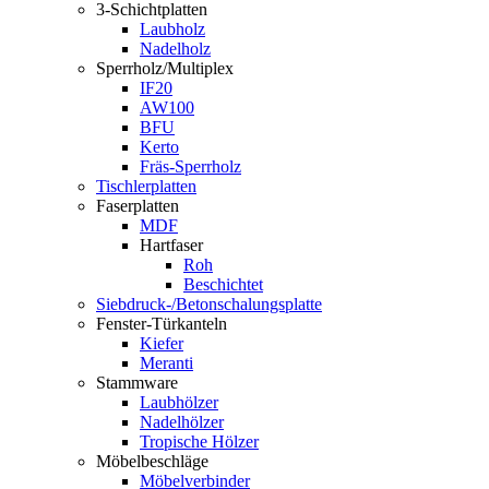
3-Schichtplatten
Laubholz
Nadelholz
Sperrholz/Multiplex
IF20
AW100
BFU
Kerto
Fräs-Sperrholz
Tischlerplatten
Faserplatten
MDF
Hartfaser
Roh
Beschichtet
Siebdruck-/Betonschalungsplatte
Fenster-Türkanteln
Kiefer
Meranti
Stammware
Laubhölzer
Nadelhölzer
Tropische Hölzer
Möbelbeschläge
Möbelverbinder