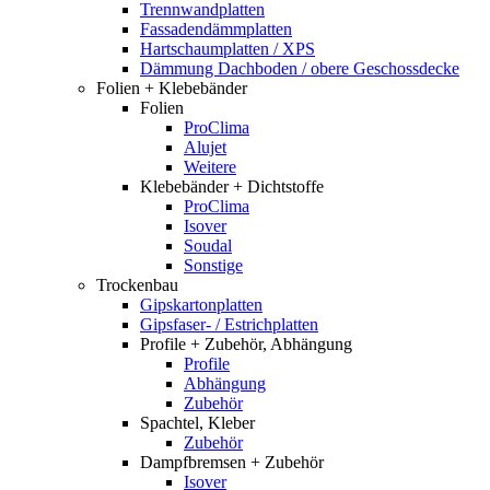
Trennwandplatten
Fassadendämmplatten
Hartschaumplatten / XPS
Dämmung Dachboden / obere Geschossdecke
Folien + Klebebänder
Folien
ProClima
Alujet
Weitere
Klebebänder + Dichtstoffe
ProClima
Isover
Soudal
Sonstige
Trockenbau
Gipskartonplatten
Gipsfaser- / Estrichplatten
Profile + Zubehör, Abhängung
Profile
Abhängung
Zubehör
Spachtel, Kleber
Zubehör
Dampfbremsen + Zubehör
Isover