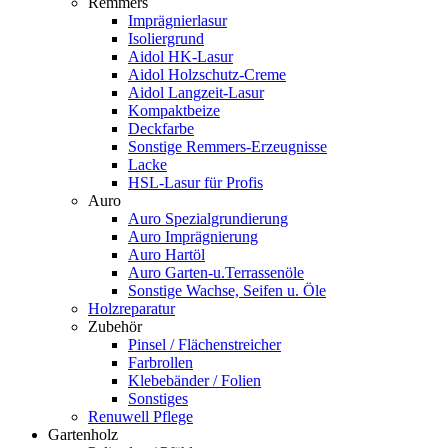
Remmers
Imprägnierlasur
Isoliergrund
Aidol HK-Lasur
Aidol Holzschutz-Creme
Aidol Langzeit-Lasur
Kompaktbeize
Deckfarbe
Sonstige Remmers-Erzeugnisse
Lacke
HSL-Lasur für Profis
Auro
Auro Spezialgrundierung
Auro Imprägnierung
Auro Hartöl
Auro Garten-u.Terrassenöle
Sonstige Wachse, Seifen u. Öle
Holzreparatur
Zubehör
Pinsel / Flächenstreicher
Farbrollen
Klebebänder / Folien
Sonstiges
Renuwell Pflege
Gartenholz