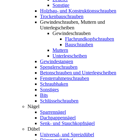
Sonstige
Holzbau- und Konstruktionsschrauben
Trockenbauschrauben
Gewindeschrauben, Muttern und
Unterlegscheiben
Gewindeschrauben
Flachrundkopfschrauben
Bauschrauben
Muttern
Unterlegscheiben
Gewindestangen
Spenglerschrauben
Betonschrauben und Unterlegscheiben
Fensterrahmenschrauben
Schraubhaken
Sonstiges
Bits
Schlüsselschrauben
Nägel
Sparrennägel
Dachpappennägel
Senk- und Stauchkopfnägel
Dübel
Universal- und Spreizdübel