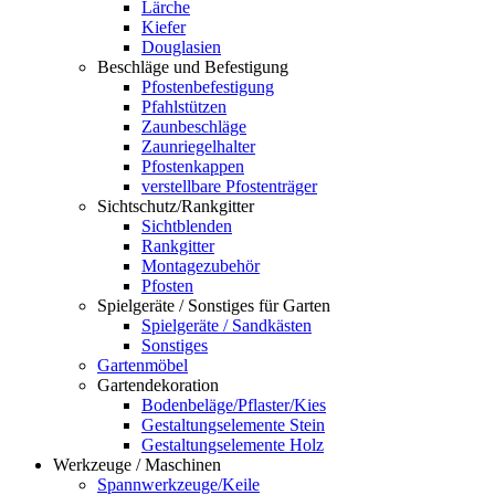
Lärche
Kiefer
Douglasien
Beschläge und Befestigung
Pfostenbefestigung
Pfahlstützen
Zaunbeschläge
Zaunriegelhalter
Pfostenkappen
verstellbare Pfostenträger
Sichtschutz/Rankgitter
Sichtblenden
Rankgitter
Montagezubehör
Pfosten
Spielgeräte / Sonstiges für Garten
Spielgeräte / Sandkästen
Sonstiges
Gartenmöbel
Gartendekoration
Bodenbeläge/Pflaster/Kies
Gestaltungselemente Stein
Gestaltungselemente Holz
Werkzeuge / Maschinen
Spannwerkzeuge/Keile