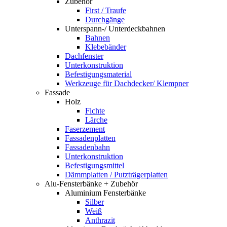
Zubehör
First / Traufe
Durchgänge
Unterspann-/ Unterdeckbahnen
Bahnen
Klebebänder
Dachfenster
Unterkonstruktion
Befestigungsmaterial
Werkzeuge für Dachdecker/ Klempner
Fassade
Holz
Fichte
Lärche
Faserzement
Fassadenplatten
Fassadenbahn
Unterkonstruktion
Befestigungsmittel
Dämmplatten / Putzträgerplatten
Alu-Fensterbänke + Zubehör
Aluminium Fensterbänke
Silber
Weiß
Anthrazit