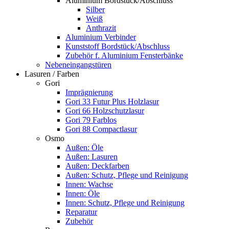
Aluminium Bordstück/Abschluss
Silber
Weiß
Anthrazit
Aluminium Verbinder
Kunststoff Bordstück/Abschluss
Zubehör f. Aluminium Fensterbänke
Nebeneingangstüren
Lasuren / Farben
Gori
Imprägnierung
Gori 33 Futur Plus Holzlasur
Gori 66 Holzschutzlasur
Gori 79 Farblos
Gori 88 Compactlasur
Osmo
Außen: Öle
Außen: Lasuren
Außen: Deckfarben
Außen: Schutz, Pflege und Reinigung
Innen: Wachse
Innen: Öle
Innen: Schutz, Pflege und Reinigung
Reparatur
Zubehör