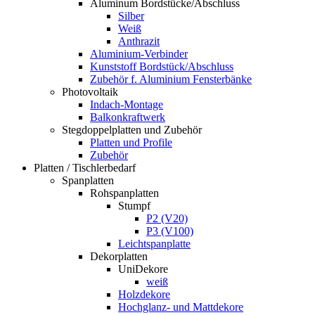
Aluminum Bordstücke/Abschluss
Silber
Weiß
Anthrazit
Aluminium-Verbinder
Kunststoff Bordstück/Abschluss
Zubehör f. Aluminium Fensterbänke
Photovoltaik
Indach-Montage
Balkonkraftwerk
Stegdoppelplatten und Zubehör
Platten und Profile
Zubehör
Platten / Tischlerbedarf
Spanplatten
Rohspanplatten
Stumpf
P2 (V20)
P3 (V100)
Leichtspanplatte
Dekorplatten
UniDekore
weiß
Holzdekore
Hochglanz- und Mattdekore