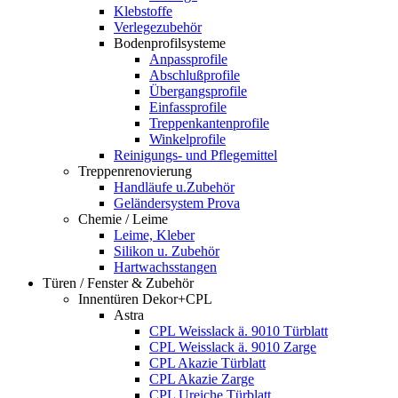
Klebstoffe
Verlegezubehör
Bodenprofilsysteme
Anpassprofile
Abschlußprofile
Übergangsprofile
Einfassprofile
Treppenkantenprofile
Winkelprofile
Reinigungs- und Pflegemittel
Treppenrenovierung
Handläufe u.Zubehör
Geländersystem Prova
Chemie / Leime
Leime, Kleber
Silikon u. Zubehör
Hartwachsstangen
Türen / Fenster & Zubehör
Innentüren Dekor+CPL
Astra
CPL Weisslack ä. 9010 Türblatt
CPL Weisslack ä. 9010 Zarge
CPL Akazie Türblatt
CPL Akazie Zarge
CPL Ureiche Türblatt