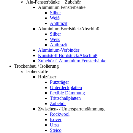
Alu-Fensterbänke + Zubehör
Aluminium Fensterbänke
Silber
Weiß
Anthrazit
Aluminium Bordstück/Abschluß
Silber
Weiß
Anthrazit
Aluminium-Verbinder
Kunststoff Bordstück/Abschluß
Zubehör f. Aluminium Fensterbänke
Trockenbau / Isolierung
Isolierstoffe
Holzfaser
Putzträger
Unterdeckplatten
flexible Dämmung
Trittschallplatten
Zubehör
Zwischen- / Untersparrendämmung
Rockwool
Isover
Ursa
Steico