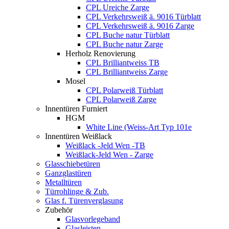
CPL Ureiche Zarge
CPL Verkehrsweiß ä. 9016 Türblatt
CPL Verkehrsweiß ä. 9016 Zarge
CPL Buche natur Türblatt
CPL Buche natur Zarge
Herholz Renovierung
CPL Brilliantweiss TB
CPL Brilliantweiss Zarge
Mosel
CPL Polarweiß Türblatt
CPL Polarweiß Zarge
Innentüren Furniert
HGM
White Line (Weiss-Art Typ 101e
Innentüren Weißlack
Weißlack -Jeld Wen -TB
Weißlack-Jeld Wen - Zarge
Glasschiebetüren
Ganzglastüren
Metalltüren
Türrohlinge & Zub.
Glas f. Türenverglasung
Zubehör
Glasvorlegeband
Glasleisten