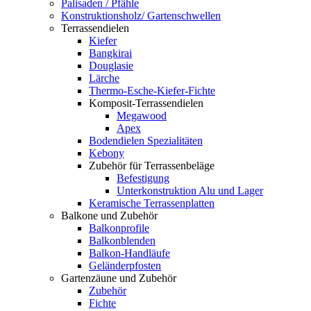
Palisaden / Pfähle
Konstruktionsholz/ Gartenschwellen
Terrassendielen
Kiefer
Bangkirai
Douglasie
Lärche
Thermo-Esche-Kiefer-Fichte
Komposit-Terrassendielen
Megawood
Apex
Bodendielen Spezialitäten
Kebony
Zubehör für Terrassenbeläge
Befestigung
Unterkonstruktion Alu und Lager
Keramische Terrassenplatten
Balkone und Zubehör
Balkonprofile
Balkonblenden
Balkon-Handläufe
Geländerpfosten
Gartenzäune und Zubehör
Zubehör
Fichte