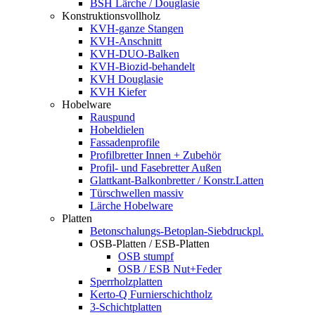
BSH Lärche / Douglasie
Konstruktionsvollholz
KVH-ganze Stangen
KVH-Anschnitt
KVH-DUO-Balken
KVH-Biozid-behandelt
KVH Douglasie
KVH Kiefer
Hobelware
Rauspund
Hobeldielen
Fassadenprofile
Profilbretter Innen + Zubehör
Profil- und Fasebretter Außen
Glattkant-Balkonbretter / Konstr.Latten
Türschwellen massiv
Lärche Hobelware
Platten
Betonschalungs-Betoplan-Siebdruckpl.
OSB-Platten / ESB-Platten
OSB stumpf
OSB / ESB Nut+Feder
Sperrholzplatten
Kerto-Q Furnierschichtholz
3-Schichtplatten