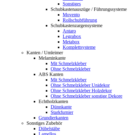
Sonstiges
Schubkastenauszüge / Führungssysteme
Movento
Rollschubführung
Schubkastenzargensysteme
Antaro
Legrabox
Metabox
Komplettsysteme
Kanten / Umleimer
Melaminkante
Mit Schmelzkleber
Ohne Schmelzkleber
ABS Kanten
Mit Schmelzkleber
Ohne Schmelzkleber Unidekor
Ohne Schmelzkleber Holzdekor
Ohne Schmelzkleber sonstige Dekore
Echtholzkanten
Dünnkante
Starkfurnier
Grundierkanten
Sonstiges Zubehör
Dübelstäbe
Lamellos