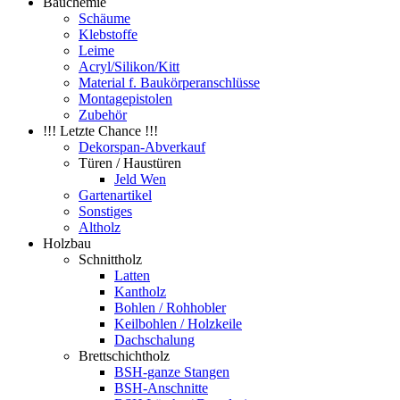
Bauchemie
Schäume
Klebstoffe
Leime
Acryl/Silikon/Kitt
Material f. Baukörperanschlüsse
Montagepistolen
Zubehör
!!! Letzte Chance !!!
Dekorspan-Abverkauf
Türen / Haustüren
Jeld Wen
Gartenartikel
Sonstiges
Altholz
Holzbau
Schnittholz
Latten
Kantholz
Bohlen / Rohhobler
Keilbohlen / Holzkeile
Dachschalung
Brettschichtholz
BSH-ganze Stangen
BSH-Anschnitte