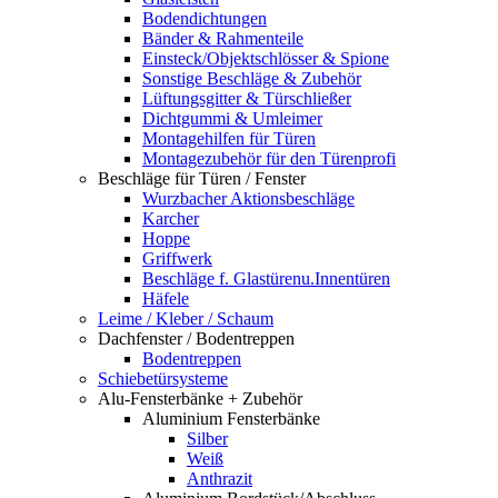
Bodendichtungen
Bänder & Rahmenteile
Einsteck/Objektschlösser & Spione
Sonstige Beschläge & Zubehör
Lüftungsgitter & Türschließer
Dichtgummi & Umleimer
Montagehilfen für Türen
Montagezubehör für den Türenprofi
Beschläge für Türen / Fenster
Wurzbacher Aktionsbeschläge
Karcher
Hoppe
Griffwerk
Beschläge f. Glastürenu.Innentüren
Häfele
Leime / Kleber / Schaum
Dachfenster / Bodentreppen
Bodentreppen
Schiebetürsysteme
Alu-Fensterbänke + Zubehör
Aluminium Fensterbänke
Silber
Weiß
Anthrazit