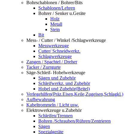
Bohrschablonen / Bohrer/Bits
Schablonen/Lehren
Bohrer / Senker u.Geräte
Holz
Metall
Stein
Bit
Mess- / Cutter / Winkel /Schlagwerkzeuge
Messwerkzeuge
Cutter/ Schneidwerkz.
Schlagwerkzeuge
Zangen / Spachtel / Dreher
Tacker / Zurrgurte
Säge-Schleif- Hobelwerkzeuge
Sägen und Zubehör
Schleifwerkz. und Zubehör
Hobel und Zubehör(Beitel)
Verlegehilfen(Präz.Eisen,Keile,Zugeisen,Schlagkl.)
Aufbewahrung
Kabeltrommeln / Licht usw.
Elektrowerkzeuge u.Zubehör
Schleifen/Trennen
Bohren /Schrauben/Rühren/Zentrieren
Sägen
Spezialgeräte