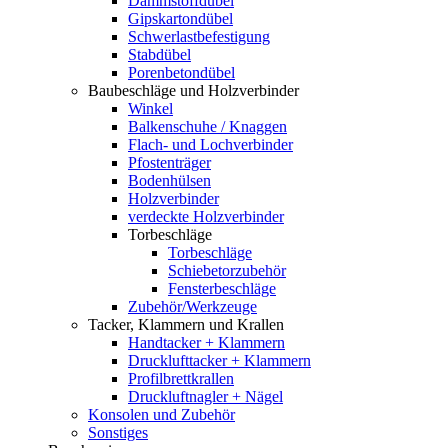
Dämmstoffdübel
Gipskartondübel
Schwerlastbefestigung
Stabdübel
Porenbetondübel
Baubeschläge und Holzverbinder
Winkel
Balkenschuhe / Knaggen
Flach- und Lochverbinder
Pfostenträger
Bodenhülsen
Holzverbinder
verdeckte Holzverbinder
Torbeschläge
Torbeschläge
Schiebetorzubehör
Fensterbeschläge
Zubehör/Werkzeuge
Tacker, Klammern und Krallen
Handtacker + Klammern
Drucklufttacker + Klammern
Profilbrettkrallen
Druckluftnagler + Nägel
Konsolen und Zubehör
Sonstiges