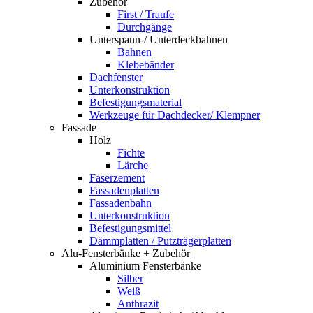
Zubehör
First / Traufe
Durchgänge
Unterspann-/ Unterdeckbahnen
Bahnen
Klebebänder
Dachfenster
Unterkonstruktion
Befestigungsmaterial
Werkzeuge für Dachdecker/ Klempner
Fassade
Holz
Fichte
Lärche
Faserzement
Fassadenplatten
Fassadenbahn
Unterkonstruktion
Befestigungsmittel
Dämmplatten / Putzträgerplatten
Alu-Fensterbänke + Zubehör
Aluminium Fensterbänke
Silber
Weiß
Anthrazit