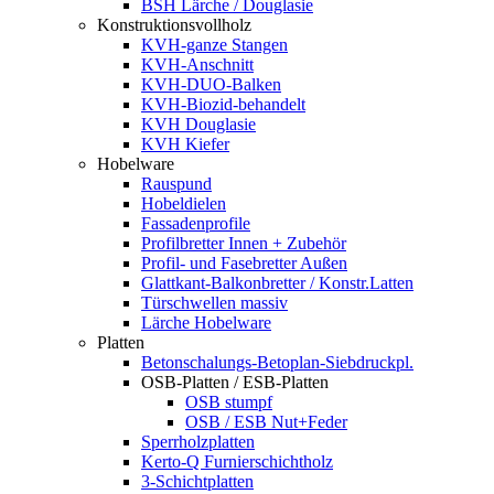
BSH Lärche / Douglasie
Konstruktionsvollholz
KVH-ganze Stangen
KVH-Anschnitt
KVH-DUO-Balken
KVH-Biozid-behandelt
KVH Douglasie
KVH Kiefer
Hobelware
Rauspund
Hobeldielen
Fassadenprofile
Profilbretter Innen + Zubehör
Profil- und Fasebretter Außen
Glattkant-Balkonbretter / Konstr.Latten
Türschwellen massiv
Lärche Hobelware
Platten
Betonschalungs-Betoplan-Siebdruckpl.
OSB-Platten / ESB-Platten
OSB stumpf
OSB / ESB Nut+Feder
Sperrholzplatten
Kerto-Q Furnierschichtholz
3-Schichtplatten