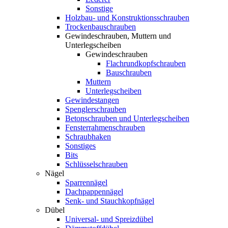
Sonstige
Holzbau- und Konstruktionsschrauben
Trockenbauschrauben
Gewindeschrauben, Muttern und
Unterlegscheiben
Gewindeschrauben
Flachrundkopfschrauben
Bauschrauben
Muttern
Unterlegscheiben
Gewindestangen
Spenglerschrauben
Betonschrauben und Unterlegscheiben
Fensterrahmenschrauben
Schraubhaken
Sonstiges
Bits
Schlüsselschrauben
Nägel
Sparrennägel
Dachpappennägel
Senk- und Stauchkopfnägel
Dübel
Universal- und Spreizdübel