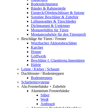
Bodendichtungen
Bänder & Rahmenteile
Einsteck/Objektschlösser & Spione
Sonstige Beschläge & Zubehör
Lüftungsgitter & Türschließer
Dichtgummi & Umleimer
Montagehilfen für Türen
Montagezubehör für den Türenprofi
Beschläge für Türen / Fenster
Wurzbacher Aktionsbeschläge
Karcher
Hoppe
Griffwerk
Beschläge f. Glastürenu.Innentüren
Häfele
Leime / Kleber / Schaum
Dachfenster / Bodentreppen
Bodentreppen
Schiebetürsysteme
Alu-Fensterbänke + Zubehör
Aluminium Fensterbänke
Silber
Weiß
Anthrazit