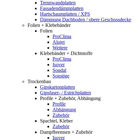
Trennwandplatten
Fassadendämmplatten
Hartschaumplatten / XPS
Dämmung Dachboden / obere Geschossdecke
Folien + Klebebänder
Folien
ProClima
Alujet
Weitere
Klebebänder + Dichtstoffe
ProClima
Isover
Soudal
Sonstige
Trockenbau
Gipskartonplatten
Gipsfaser- / Estrichplatten
Profile + Zubehör, Abhängung
Profile
Abhängung
Zubehör
Spachtel, Kleber
Zubehör
Dampfbremsen + Zubehör
Isover