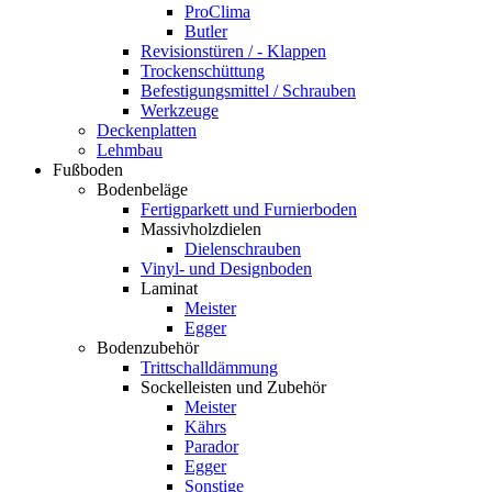
ProClima
Butler
Revisionstüren / - Klappen
Trockenschüttung
Befestigungsmittel / Schrauben
Werkzeuge
Deckenplatten
Lehmbau
Fußboden
Bodenbeläge
Fertigparkett und Furnierboden
Massivholzdielen
Dielenschrauben
Vinyl- und Designboden
Laminat
Meister
Egger
Bodenzubehör
Trittschalldämmung
Sockelleisten und Zubehör
Meister
Kährs
Parador
Egger
Sonstige