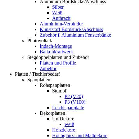
Aluminum Bordstücke/Abschluss
Silber
Weiß
Anthrazit
Aluminium-Verbinder
Kunststoff Bordstück/Abschluss
Zubehör f. Aluminium Fensterbänke
Photovoltaik
Indach-Montage
Balkonkraftwerk
Stegdoppelplatten und Zubehör
Platten und Profile
Zubehör
Platten / Tischlerbedarf
Spanplatten
Rohspanplatten
Stumpf
P2 (V20)
P3 (V100)
Leichtspanplatte
Dekorplatten
UniDekore
weiß
Holzdekore
Hochglanz- und Mattdekore