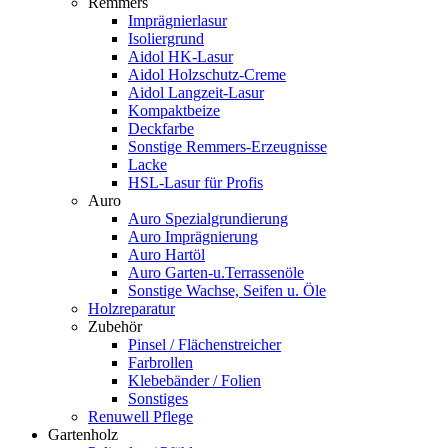
Remmers
Imprägnierlasur
Isoliergrund
Aidol HK-Lasur
Aidol Holzschutz-Creme
Aidol Langzeit-Lasur
Kompaktbeize
Deckfarbe
Sonstige Remmers-Erzeugnisse
Lacke
HSL-Lasur für Profis
Auro
Auro Spezialgrundierung
Auro Imprägnierung
Auro Hartöl
Auro Garten-u.Terrassenöle
Sonstige Wachse, Seifen u. Öle
Holzreparatur
Zubehör
Pinsel / Flächenstreicher
Farbrollen
Klebebänder / Folien
Sonstiges
Renuwell Pflege
Gartenholz