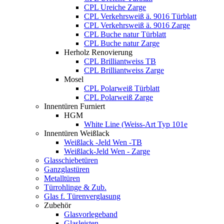
CPL Ureiche Zarge
CPL Verkehrsweiß ä. 9016 Türblatt
CPL Verkehrsweiß ä. 9016 Zarge
CPL Buche natur Türblatt
CPL Buche natur Zarge
Herholz Renovierung
CPL Brilliantweiss TB
CPL Brilliantweiss Zarge
Mosel
CPL Polarweiß Türblatt
CPL Polarweiß Zarge
Innentüren Furniert
HGM
White Line (Weiss-Art Typ 101e
Innentüren Weißlack
Weißlack -Jeld Wen -TB
Weißlack-Jeld Wen - Zarge
Glasschiebetüren
Ganzglastüren
Metalltüren
Türrohlinge & Zub.
Glas f. Türenverglasung
Zubehör
Glasvorlegeband
Glasleisten