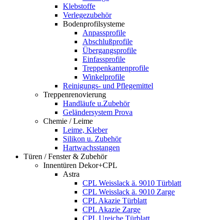
Klebstoffe
Verlegezubehör
Bodenprofilsysteme
Anpassprofile
Abschlußprofile
Übergangsprofile
Einfassprofile
Treppenkantenprofile
Winkelprofile
Reinigungs- und Pflegemittel
Treppenrenovierung
Handläufe u.Zubehör
Geländersystem Prova
Chemie / Leime
Leime, Kleber
Silikon u. Zubehör
Hartwachsstangen
Türen / Fenster & Zubehör
Innentüren Dekor+CPL
Astra
CPL Weisslack ä. 9010 Türblatt
CPL Weisslack ä. 9010 Zarge
CPL Akazie Türblatt
CPL Akazie Zarge
CPL Ureiche Türblatt