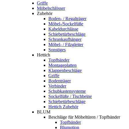
Griffe
Möbelschlösser
Zubehör
Boden- / Regalträger
Möbel-/Sockelfüße
Kabeldurchlässe
Schiebetürbeschläge
Schrankaufhänger
Möbel- / Filzgleiter
Sonstiges
Hettich
Topfbänder
Montageplatten
Klappenbeschläge
Griffe
Bodenträger
Verbinder
Schubkastensysteme
Sockelfüße / Tischbeine
Schiebetürbeschläge
Hettich Zubehör
BLUM
Beschläge für Möbeltüren / Topfbänder
Topfbänder
Blumotion