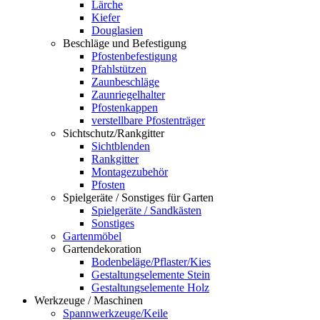
Lärche
Kiefer
Douglasien
Beschläge und Befestigung
Pfostenbefestigung
Pfahlstützen
Zaunbeschläge
Zaunriegelhalter
Pfostenkappen
verstellbare Pfostenträger
Sichtschutz/Rankgitter
Sichtblenden
Rankgitter
Montagezubehör
Pfosten
Spielgeräte / Sonstiges für Garten
Spielgeräte / Sandkästen
Sonstiges
Gartenmöbel
Gartendekoration
Bodenbeläge/Pflaster/Kies
Gestaltungselemente Stein
Gestaltungselemente Holz
Werkzeuge / Maschinen
Spannwerkzeuge/Keile