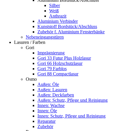
Aluminium Bordstück/Abschluss
Silber
Weiß
Anthrazit
Aluminium Verbinder
Kunststoff Bordstück/Abschluss
Zubehör f. Aluminium Fensterbänke
Nebeneingangstüren
Lasuren / Farben
Gori
Imprägnierung
Gori 33 Futur Plus Holzlasur
Gori 66 Holzschutzlasur
Gori 79 Farblos
Gori 88 Compactlasur
Osmo
Außen: Öle
Außen: Lasuren
Außen: Deckfarben
Außen: Schutz, Pflege und Reinigung
Innen: Wachse
Innen: Öle
Innen: Schutz, Pflege und Reinigung
Reparatur
Zubehör