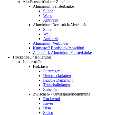
Alu-Fensterbänke + Zubehör
Aluminium Fensterbänke
Silber
Weiß
Anthrazit
Aluminium Bordstück/Abschluß
Silber
Weiß
Anthrazit
Aluminium-Verbinder
Kunststoff Bordstück/Abschluß
Zubehör f. Aluminium Fensterbänke
Trockenbau / Isolierung
Isolierstoffe
Holzfaser
Putzträger
Unterdeckplatten
flexible Dämmung
Trittschallplatten
Zubehör
Zwischen- / Untersparrendämmung
Rockwool
Isover
Ursa
Steico