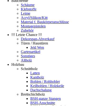
Bauchemie
Schäume
Klebstoffe
Leime
Acryl/Silikon/Kitt
Material f. Baukörperanschlüsse
Montagepistolen
Zubehör
!!! Letzte Chance !!!
Dekorspan-Abverkauf
Türen / Haustüren
Jeld Wen
Gartenartikel
Sonstiges
Altholz
Holzbau
Schnittholz
Latten
Kantholz
Bohlen / Rohhobler
Keilbohlen / Holzkeile
Dachschalung
Brettschichtholz
BSH-ganze Stangen
BSH-Anschnitte