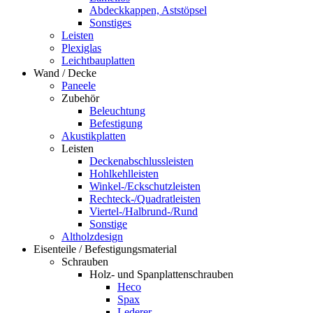
Abdeckkappen, Aststöpsel
Sonstiges
Leisten
Plexiglas
Leichtbauplatten
Wand / Decke
Paneele
Zubehör
Beleuchtung
Befestigung
Akustikplatten
Leisten
Deckenabschlussleisten
Hohlkehlleisten
Winkel-/Eckschutzleisten
Rechteck-/Quadratleisten
Viertel-/Halbrund-/Rund
Sonstige
Altholzdesign
Eisenteile / Befestigungsmaterial
Schrauben
Holz- und Spanplattenschrauben
Heco
Spax
Lederer