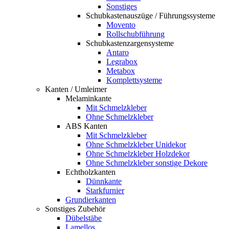
Sonstiges
Schubkastenauszüge / Führungssysteme
Movento
Rollschubführung
Schubkastenzargensysteme
Antaro
Legrabox
Metabox
Komplettsysteme
Kanten / Umleimer
Melaminkante
Mit Schmelzkleber
Ohne Schmelzkleber
ABS Kanten
Mit Schmelzkleber
Ohne Schmelzkleber Unidekor
Ohne Schmelzkleber Holzdekor
Ohne Schmelzkleber sonstige Dekore
Echtholzkanten
Dünnkante
Starkfurnier
Grundierkanten
Sonstiges Zubehör
Dübelstäbe
Lamellos