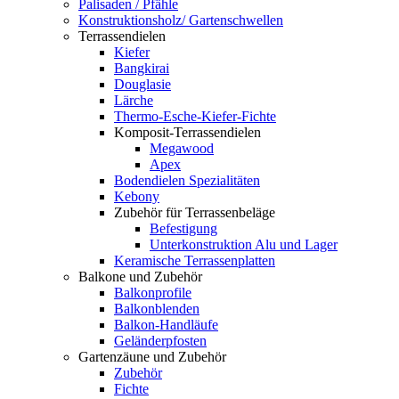
Palisaden / Pfähle
Konstruktionsholz/ Gartenschwellen
Terrassendielen
Kiefer
Bangkirai
Douglasie
Lärche
Thermo-Esche-Kiefer-Fichte
Komposit-Terrassendielen
Megawood
Apex
Bodendielen Spezialitäten
Kebony
Zubehör für Terrassenbeläge
Befestigung
Unterkonstruktion Alu und Lager
Keramische Terrassenplatten
Balkone und Zubehör
Balkonprofile
Balkonblenden
Balkon-Handläufe
Geländerpfosten
Gartenzäune und Zubehör
Zubehör
Fichte