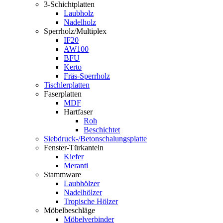
3-Schichtplatten
Laubholz
Nadelholz
Sperrholz/Multiplex
IF20
AW100
BFU
Kerto
Fräs-Sperrholz
Tischlerplatten
Faserplatten
MDF
Hartfaser
Roh
Beschichtet
Siebdruck-/Betonschalungsplatte
Fenster-Türkanteln
Kiefer
Meranti
Stammware
Laubhölzer
Nadelhölzer
Tropische Hölzer
Möbelbeschläge
Möbelverbinder