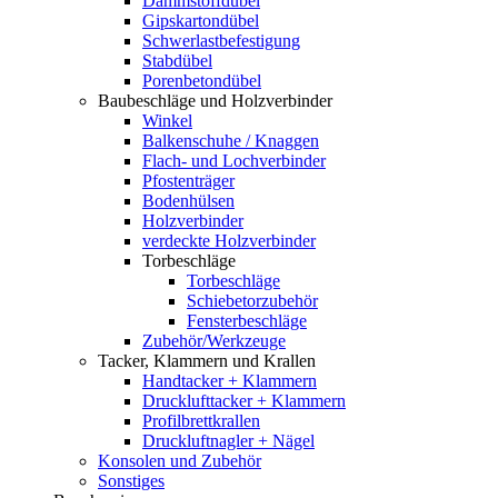
Dämmstoffdübel
Gipskartondübel
Schwerlastbefestigung
Stabdübel
Porenbetondübel
Baubeschläge und Holzverbinder
Winkel
Balkenschuhe / Knaggen
Flach- und Lochverbinder
Pfostenträger
Bodenhülsen
Holzverbinder
verdeckte Holzverbinder
Torbeschläge
Torbeschläge
Schiebetorzubehör
Fensterbeschläge
Zubehör/Werkzeuge
Tacker, Klammern und Krallen
Handtacker + Klammern
Drucklufttacker + Klammern
Profilbrettkrallen
Druckluftnagler + Nägel
Konsolen und Zubehör
Sonstiges