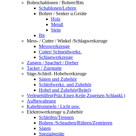
Bohrschablonen / Bohrer/Bits
Schablonen/Lehren
Bohrer / Senker u.Geräte
Holz
Metall
Stein
Bit
Mess- / Cutter / Winkel /Schlagwerkzeuge
Messwerkzeuge
Cutter/ Schneidwerkz.
Schlagwerkzeuge
Zangen / Spachtel / Dreher
Tacker / Zurrgurte
Säge-Schleif- Hobelwerkzeuge
Sägen und Zubehör
Schleifwerkz. und Zubehör
Hobel und Zubehör(Beitel)
Verlegehilfen(Präz.Eisen,Keile,Zugeisen,Schlagkl.)
Aufbewahrung
Kabeltrommeln / Licht usw.
Elektrowerkzeuge u.Zubehör
Schleifen/Trennen
Bohren /Schrauben/Rühren/Zentrieren
Sägen
Spezialgeräte