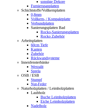
sonstige Dekore
Furnierspanplatten
Schichtstoffe/Vollkernplatten
0,8mm
Vollkern- / Kompaktplatte
Verbundplatten
Sanierungsplatten Bad
Rocko-Sanierungsplatten
Rocko Zubehör
Arbeitsplatten
60cm Tiefe
Kanten
Zubehör
Rückwandsysteme
Innenfensterbänke
Werzalit
Sprela
OSB / ESB
Stumpf
Nut-Feder
Naturholzplatten / Leimholzplatten
Laubholz
Buche Leimholzplatten
Eiche Leimholzplatten
Nadelholz