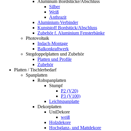
Aluminum Bordstücke/Abschluss
Silber
Weiß
Anthrazit
Aluminium-Verbinder
Kunststoff Bordstück/Abschluss
Zubehör f. Aluminium Fensterbänke
Photovoltaik
Indach-Montage
Balkonkraftwerk
Stegdoppelplatten und Zubehör
Platten und Profile
Zubehör
Platten / Tischlerbedarf
Spanplatten
Rohspanplatten
Stumpf
P2 (V20)
P3 (V100)
Leichtspanplatte
Dekorplatten
UniDekore
weiß
Holzdekore
Hochglanz- und Mattdekore