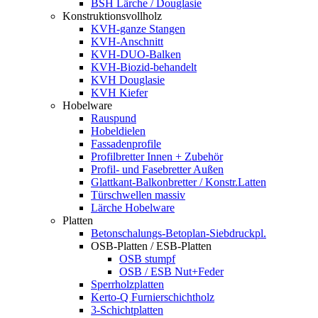
BSH Lärche / Douglasie
Konstruktionsvollholz
KVH-ganze Stangen
KVH-Anschnitt
KVH-DUO-Balken
KVH-Biozid-behandelt
KVH Douglasie
KVH Kiefer
Hobelware
Rauspund
Hobeldielen
Fassadenprofile
Profilbretter Innen + Zubehör
Profil- und Fasebretter Außen
Glattkant-Balkonbretter / Konstr.Latten
Türschwellen massiv
Lärche Hobelware
Platten
Betonschalungs-Betoplan-Siebdruckpl.
OSB-Platten / ESB-Platten
OSB stumpf
OSB / ESB Nut+Feder
Sperrholzplatten
Kerto-Q Furnierschichtholz
3-Schichtplatten