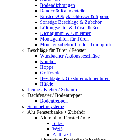
Bodendichtungen
Bänder & Rahmenteile
Einsteck/Objektschlösser & Spione
Sonstige Beschläge & Zubehör
Lüftungsgitter & Türschließer
Dichtgummi & Umleimer
Montagehilfen für Türen
Montagezubehör für den Türenprofi
Beschläge für Türen / Fenster
Wurzbacher Aktionsbeschläge
Karcher
Hoppe
Griffwerk
Beschläge f. Glastürenu.Innentüren
Häfele
Leime / Kleber / Schaum
Dachfenster / Bodentreppen
Bodentreppen
Schiebetürsysteme
Alu-Fensterbänke + Zubehör
Aluminium Fensterbänke
Silber
Weiß
Anthrazit