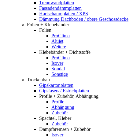
Trennwandplatten
Fassadendämmplatten
Hartschaumplatten / XPS
Dämmung Dachboden / obere Geschossdecke
Folien + Klebebänder
Folien
ProClima
Alujet
Weitere
Klebebänder + Dichtstoffe
ProClima
Isover
Soudal
Sonstige
Trockenbau
Gipskartonplatten
Gipsfaser- / Estrichplatten
Profile + Zubehör, Abhängung
Profile
Abhängung
Zubehör
Spachtel, Kleber
Zubehör
Dampfbremsen + Zubehör
Isover