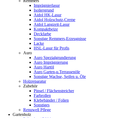
Remmers
Imprägnierlasur
Isoliergrund
Aidol HK-Lasur
Aidol Holzschutz-Creme
Aidol Langzeit-Lasur
Kompaktbeize
Deckfarbe
Sonstige Remmers-Erzeugnisse
Lacke
HSL-Lasur für Profis
Auro
Auro Spezialgrundierung
Auro Imprägnierung
Auro Hartöl
Auro Garten-u.Terrassenöle
Sonstige Wachse, Seifen u. Öle
Holzreparatur
Zubehör
Pinsel / Flächenstreicher
Farbrollen
Klebebänder / Folien
Sonstiges
Renuwell Pflege
Gartenholz