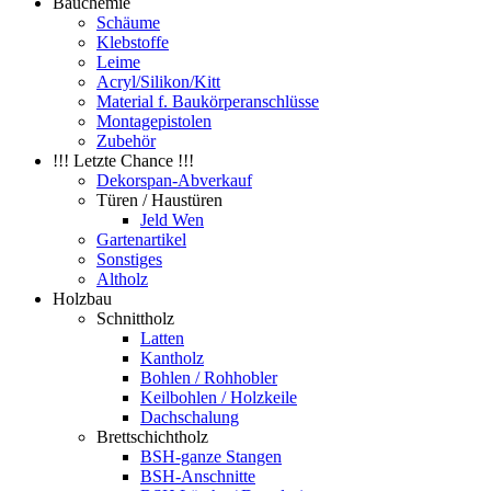
Bauchemie
Schäume
Klebstoffe
Leime
Acryl/Silikon/Kitt
Material f. Baukörperanschlüsse
Montagepistolen
Zubehör
!!! Letzte Chance !!!
Dekorspan-Abverkauf
Türen / Haustüren
Jeld Wen
Gartenartikel
Sonstiges
Altholz
Holzbau
Schnittholz
Latten
Kantholz
Bohlen / Rohhobler
Keilbohlen / Holzkeile
Dachschalung
Brettschichtholz
BSH-ganze Stangen
BSH-Anschnitte