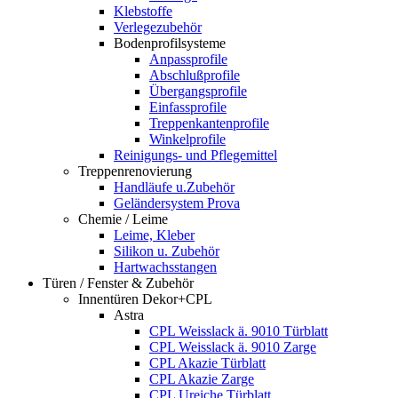
Klebstoffe
Verlegezubehör
Bodenprofilsysteme
Anpassprofile
Abschlußprofile
Übergangsprofile
Einfassprofile
Treppenkantenprofile
Winkelprofile
Reinigungs- und Pflegemittel
Treppenrenovierung
Handläufe u.Zubehör
Geländersystem Prova
Chemie / Leime
Leime, Kleber
Silikon u. Zubehör
Hartwachsstangen
Türen / Fenster & Zubehör
Innentüren Dekor+CPL
Astra
CPL Weisslack ä. 9010 Türblatt
CPL Weisslack ä. 9010 Zarge
CPL Akazie Türblatt
CPL Akazie Zarge
CPL Ureiche Türblatt