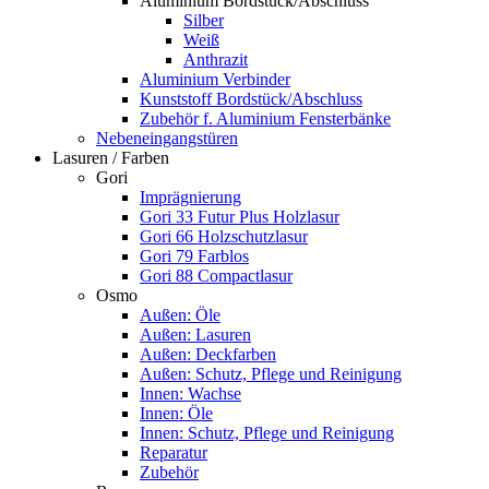
Aluminium Bordstück/Abschluss
Silber
Weiß
Anthrazit
Aluminium Verbinder
Kunststoff Bordstück/Abschluss
Zubehör f. Aluminium Fensterbänke
Nebeneingangstüren
Lasuren / Farben
Gori
Imprägnierung
Gori 33 Futur Plus Holzlasur
Gori 66 Holzschutzlasur
Gori 79 Farblos
Gori 88 Compactlasur
Osmo
Außen: Öle
Außen: Lasuren
Außen: Deckfarben
Außen: Schutz, Pflege und Reinigung
Innen: Wachse
Innen: Öle
Innen: Schutz, Pflege und Reinigung
Reparatur
Zubehör