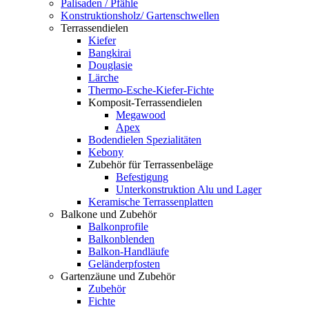
Palisaden / Pfähle
Konstruktionsholz/ Gartenschwellen
Terrassendielen
Kiefer
Bangkirai
Douglasie
Lärche
Thermo-Esche-Kiefer-Fichte
Komposit-Terrassendielen
Megawood
Apex
Bodendielen Spezialitäten
Kebony
Zubehör für Terrassenbeläge
Befestigung
Unterkonstruktion Alu und Lager
Keramische Terrassenplatten
Balkone und Zubehör
Balkonprofile
Balkonblenden
Balkon-Handläufe
Geländerpfosten
Gartenzäune und Zubehör
Zubehör
Fichte