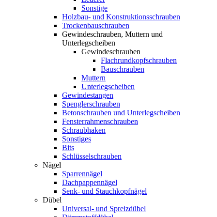
Sonstige
Holzbau- und Konstruktionsschrauben
Trockenbauschrauben
Gewindeschrauben, Muttern und
Unterlegscheiben
Gewindeschrauben
Flachrundkopfschrauben
Bauschrauben
Muttern
Unterlegscheiben
Gewindestangen
Spenglerschrauben
Betonschrauben und Unterlegscheiben
Fensterrahmenschrauben
Schraubhaken
Sonstiges
Bits
Schlüsselschrauben
Nägel
Sparrennägel
Dachpappennägel
Senk- und Stauchkopfnägel
Dübel
Universal- und Spreizdübel