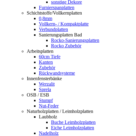
sonstige Dekore
Furnierspanplatten
Schichtstoffe/Vollkernplatten
0,8mm
Vollkern- / Kompaktplatte
Verbundplatten
Sanierungsplatten Bad
Rocko-Sanierungsplatten
Rocko Zubehör
Arbeitsplatten
60cm Tiefe
Kanten
Zubehör
Rückwandsysteme
Innenfensterbänke
Werzalit
Sprela
OSB / ESB
Stumpf
Nut-Feder
Naturholzplatten / Leimholzplatten
Laubholz
Buche Leimholzplatten
Eiche Leimholzplatten
Nadelholz