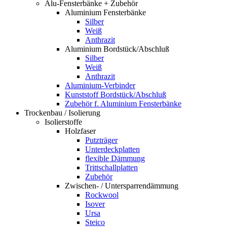
Alu-Fensterbänke + Zubehör
Aluminium Fensterbänke
Silber
Weiß
Anthrazit
Aluminium Bordstück/Abschluß
Silber
Weiß
Anthrazit
Aluminium-Verbinder
Kunststoff Bordstück/Abschluß
Zubehör f. Aluminium Fensterbänke
Trockenbau / Isolierung
Isolierstoffe
Holzfaser
Putzträger
Unterdeckplatten
flexible Dämmung
Trittschallplatten
Zubehör
Zwischen- / Untersparrendämmung
Rockwool
Isover
Ursa
Steico