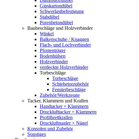
Dämmstoffdübel
Gipskartondübel
Schwerlastbefestigung
Stabdübel
Porenbetondübel
Baubeschläge und Holzverbinder
Winkel
Balkenschuhe / Knaggen
Flach- und Lochverbinder
Pfostenträger
Bodenhülsen
Holzverbinder
verdeckte Holzverbinder
Torbeschläge
Torbeschläge
Schiebetorzubehör
Fensterbeschläge
Zubehör/Werkzeuge
Tacker, Klammern und Krallen
Handtacker + Klammern
Drucklufttacker + Klammern
Profilbrettkrallen
Druckluftnagler + Nägel
Konsolen und Zubehör
Sonstiges