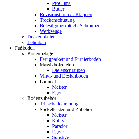
ProClima
Butler
Revisionstüren / - Klappen
Trockenschüttung
Befestigungsmittel / Schrauben
Werkzeuge
Deckenplatten
Lehmbau
Fußboden
Bodenbeläge
Fertigparkett und Furnierboden
Massivholzdielen
Dielenschrauben
Vinyl- und Designboden
Laminat
Meister
Egger
Bodenzubehör
Trittschalldämmung
Sockelleisten und Zubehör
Meister
Kährs
Parador
Egger
Sonstige