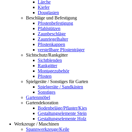
Lärche
Kiefer
Douglasien
Beschläge und Befestigung
Pfostenbefestigung
Pfahlstützen
Zaunbeschläge
Zaunriegelhalter
Pfostenkappen
verstellbare Pfostenträger
Sichtschutz/Rankgitter
Sichtblenden
Rankgitter
Montagezubehör
Pfosten
Spielgeräte / Sonstiges für Garten
Spielgeräte / Sandkästen
Sonstiges
Gartenmöbel
Gartendekoration
Bodenbeläge/Pflaster/Kies
Gestaltungselemente Stein
Gestaltungselemente Holz
Werkzeuge / Maschinen
Spannwerkzeuge/Keile