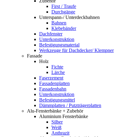
Zubehör
First / Traufe
Durchgänge
Unterspann-/ Unterdeckbahnen
Bahnen
Klebebänder
Dachfenster
Unterkonstruktion
Befestigungsmaterial
Werkzeuge für Dachdecker/ Klempner
Fassade
Holz
Fichte
Lärche
Faserzement
Fassadenplatten
Fassadenbahn
Unterkonstruktion
Befestigungsmittel
Dämmplatten / Putzträgerplatten
Alu-Fensterbänke + Zubehör
Aluminium Fensterbänke
Silber
Weiß
Anthrazit