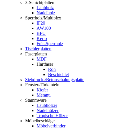
3-Schichtplatten
Laubholz
Nadelholz
Sperrholz/Multiplex
IF20
AW100
BFU
Kerto
Fräs-Sperrholz
Tischlerplatten
Faserplatten
MDF
Hartfaser
Roh
Beschichtet
Siebdruck-/Betonschalungsplatte
Fenster-Türkanteln
Kiefer
Meranti
Stammware
Laubhölzer
Nadelhölzer
Tropische Hölzer
Möbelbeschläge
Möbelverbinder