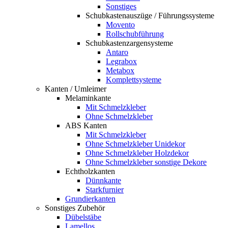
Sonstiges
Schubkastenauszüge / Führungssysteme
Movento
Rollschubführung
Schubkastenzargensysteme
Antaro
Legrabox
Metabox
Komplettsysteme
Kanten / Umleimer
Melaminkante
Mit Schmelzkleber
Ohne Schmelzkleber
ABS Kanten
Mit Schmelzkleber
Ohne Schmelzkleber Unidekor
Ohne Schmelzkleber Holzdekor
Ohne Schmelzkleber sonstige Dekore
Echtholzkanten
Dünnkante
Starkfurnier
Grundierkanten
Sonstiges Zubehör
Dübelstäbe
Lamellos