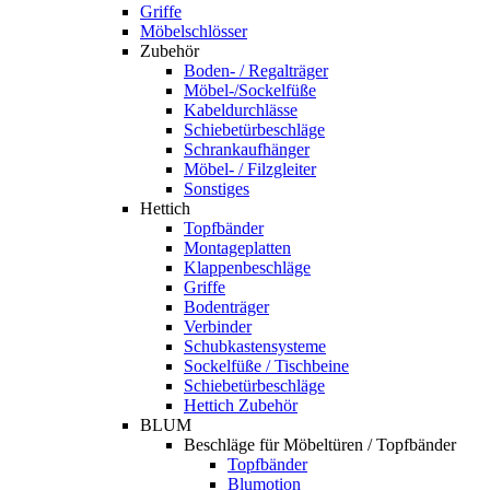
Griffe
Möbelschlösser
Zubehör
Boden- / Regalträger
Möbel-/Sockelfüße
Kabeldurchlässe
Schiebetürbeschläge
Schrankaufhänger
Möbel- / Filzgleiter
Sonstiges
Hettich
Topfbänder
Montageplatten
Klappenbeschläge
Griffe
Bodenträger
Verbinder
Schubkastensysteme
Sockelfüße / Tischbeine
Schiebetürbeschläge
Hettich Zubehör
BLUM
Beschläge für Möbeltüren / Topfbänder
Topfbänder
Blumotion