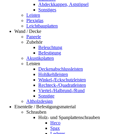
Abdeckkappen, Aststöpsel
Sonstiges
Leisten
Plexiglas
Leichtbauplatten
Wand / Decke
Paneele
Zubehör
Beleuchtung
Befestigung
Akustikplatten
Leisten
Deckenabschlussleisten
Hohlkehlleisten
Winkel-/Eckschutzleisten
Rechteck-/Quadratleisten
Viertel-/Halbrund-/Rund
Sonstige
Altholzdesign
Eisenteile / Befestigungsmaterial
Schrauben
Holz- und Spanplattenschrauben
Heco
Spax
Lederer