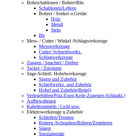
Bohrschablonen / Bohrer/Bits
Schablonen/Lehren
Bohrer / Senker u.Geräte
Holz
Metall
Stein
Bit
Mess- / Cutter / Winkel /Schlagwerkzeuge
Messwerkzeuge
Cutter/ Schneidwerkz.
Schlagwerkzeuge
Zangen / Spachtel / Dreher
Tacker / Zurrgurte
Säge-Schleif- Hobelwerkzeuge
Sägen und Zubehör
Schleifwerkz. und Zubehör
Hobel und Zubehör(Beitel)
Verlegehilfen(Präz.Eisen,Keile,Zugeisen,Schlagkl.)
Aufbewahrung
Kabeltrommeln / Licht usw.
Elektrowerkzeuge u.Zubehör
Schleifen/Trennen
Bohren /Schrauben/Rühren/Zentrieren
Sägen
Spezialgeräte