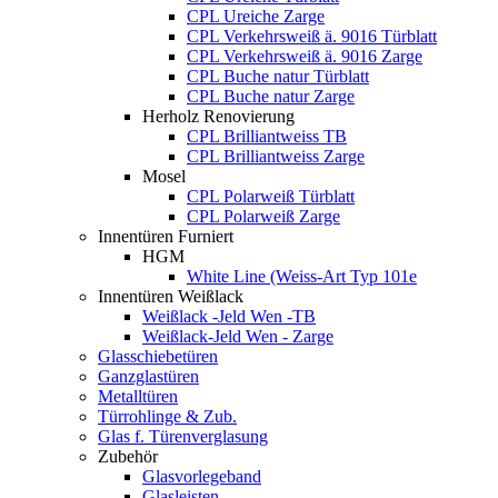
CPL Ureiche Zarge
CPL Verkehrsweiß ä. 9016 Türblatt
CPL Verkehrsweiß ä. 9016 Zarge
CPL Buche natur Türblatt
CPL Buche natur Zarge
Herholz Renovierung
CPL Brilliantweiss TB
CPL Brilliantweiss Zarge
Mosel
CPL Polarweiß Türblatt
CPL Polarweiß Zarge
Innentüren Furniert
HGM
White Line (Weiss-Art Typ 101e
Innentüren Weißlack
Weißlack -Jeld Wen -TB
Weißlack-Jeld Wen - Zarge
Glasschiebetüren
Ganzglastüren
Metalltüren
Türrohlinge & Zub.
Glas f. Türenverglasung
Zubehör
Glasvorlegeband
Glasleisten