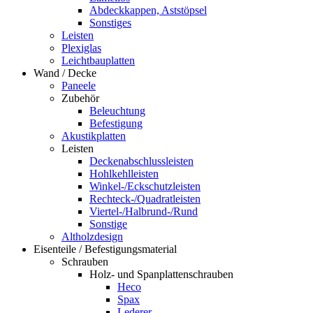
Abdeckkappen, Aststöpsel
Sonstiges
Leisten
Plexiglas
Leichtbauplatten
Wand / Decke
Paneele
Zubehör
Beleuchtung
Befestigung
Akustikplatten
Leisten
Deckenabschlussleisten
Hohlkehlleisten
Winkel-/Eckschutzleisten
Rechteck-/Quadratleisten
Viertel-/Halbrund-/Rund
Sonstige
Altholzdesign
Eisenteile / Befestigungsmaterial
Schrauben
Holz- und Spanplattenschrauben
Heco
Spax
Lederer