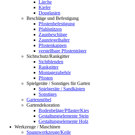
Lärche
Kiefer
Douglasien
Beschläge und Befestigung
Pfostenbefestigung
Pfahlstützen
Zaunbeschläge
Zaunriegelhalter
Pfostenkappen
verstellbare Pfostenträger
Sichtschutz/Rankgitter
Sichtblenden
Rankgitter
Montagezubehör
Pfosten
Spielgeräte / Sonstiges für Garten
Spielgeräte / Sandkästen
Sonstiges
Gartenmöbel
Gartendekoration
Bodenbeläge/Pflaster/Kies
Gestaltungselemente Stein
Gestaltungselemente Holz
Werkzeuge / Maschinen
Spannwerkzeuge/Keile