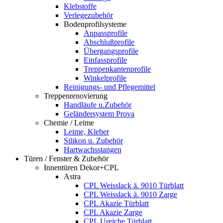
Klebstoffe
Verlegezubehör
Bodenprofilsysteme
Anpassprofile
Abschlußprofile
Übergangsprofile
Einfassprofile
Treppenkantenprofile
Winkelprofile
Reinigungs- und Pflegemittel
Treppenrenovierung
Handläufe u.Zubehör
Geländersystem Prova
Chemie / Leime
Leime, Kleber
Silikon u. Zubehör
Hartwachsstangen
Türen / Fenster & Zubehör
Innentüren Dekor+CPL
Astra
CPL Weisslack ä. 9010 Türblatt
CPL Weisslack ä. 9010 Zarge
CPL Akazie Türblatt
CPL Akazie Zarge
CPL Ureiche Türblatt