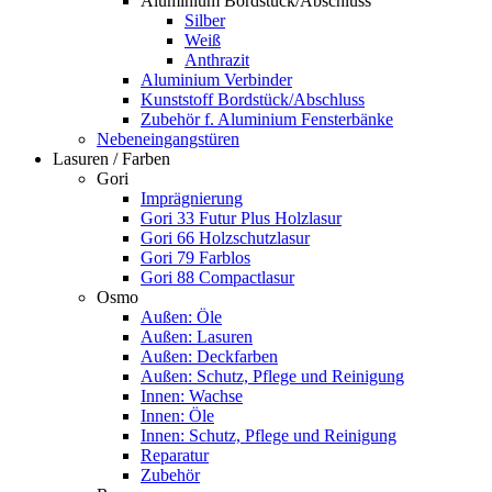
Aluminium Bordstück/Abschluss
Silber
Weiß
Anthrazit
Aluminium Verbinder
Kunststoff Bordstück/Abschluss
Zubehör f. Aluminium Fensterbänke
Nebeneingangstüren
Lasuren / Farben
Gori
Imprägnierung
Gori 33 Futur Plus Holzlasur
Gori 66 Holzschutzlasur
Gori 79 Farblos
Gori 88 Compactlasur
Osmo
Außen: Öle
Außen: Lasuren
Außen: Deckfarben
Außen: Schutz, Pflege und Reinigung
Innen: Wachse
Innen: Öle
Innen: Schutz, Pflege und Reinigung
Reparatur
Zubehör