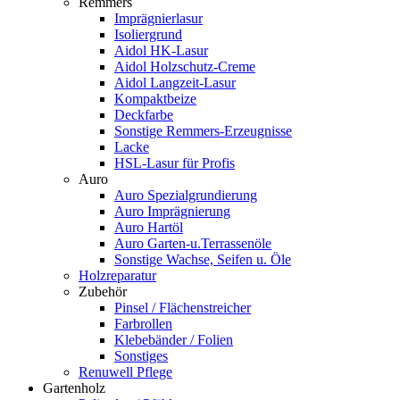
Remmers
Imprägnierlasur
Isoliergrund
Aidol HK-Lasur
Aidol Holzschutz-Creme
Aidol Langzeit-Lasur
Kompaktbeize
Deckfarbe
Sonstige Remmers-Erzeugnisse
Lacke
HSL-Lasur für Profis
Auro
Auro Spezialgrundierung
Auro Imprägnierung
Auro Hartöl
Auro Garten-u.Terrassenöle
Sonstige Wachse, Seifen u. Öle
Holzreparatur
Zubehör
Pinsel / Flächenstreicher
Farbrollen
Klebebänder / Folien
Sonstiges
Renuwell Pflege
Gartenholz