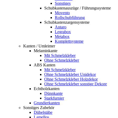
Sonstiges
Schubkastenauszüge / Führungssysteme
Movento
Rollschubführung
Schubkastenzargensysteme
Antaro
Legrabox
Metabox
Komplettsysteme
Kanten / Umleimer
Melaminkante
Mit Schmelzkleber
Ohne Schmelzkleber
ABS Kanten
Mit Schmelzkleber
Ohne Schmelzkleber Unidekor
Ohne Schmelzkleber Holzdekor
Ohne Schmelzkleber sonstige Dekore
Echtholzkanten
Dünnkante
Starkfurnier
Grundierkanten
Sonstiges Zubehör
Dübelstäbe
Lamellos