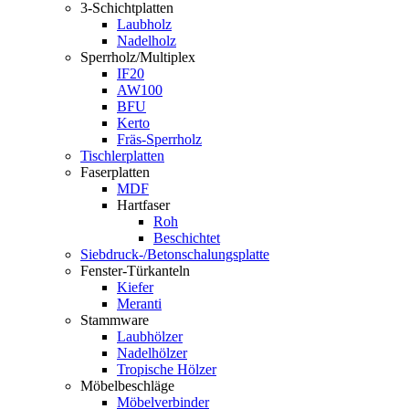
3-Schichtplatten
Laubholz
Nadelholz
Sperrholz/Multiplex
IF20
AW100
BFU
Kerto
Fräs-Sperrholz
Tischlerplatten
Faserplatten
MDF
Hartfaser
Roh
Beschichtet
Siebdruck-/Betonschalungsplatte
Fenster-Türkanteln
Kiefer
Meranti
Stammware
Laubhölzer
Nadelhölzer
Tropische Hölzer
Möbelbeschläge
Möbelverbinder