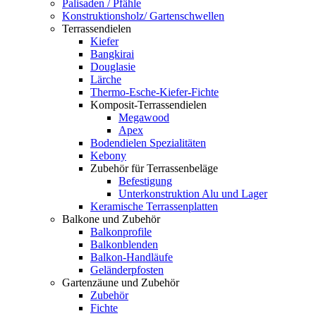
Palisaden / Pfähle
Konstruktionsholz/ Gartenschwellen
Terrassendielen
Kiefer
Bangkirai
Douglasie
Lärche
Thermo-Esche-Kiefer-Fichte
Komposit-Terrassendielen
Megawood
Apex
Bodendielen Spezialitäten
Kebony
Zubehör für Terrassenbeläge
Befestigung
Unterkonstruktion Alu und Lager
Keramische Terrassenplatten
Balkone und Zubehör
Balkonprofile
Balkonblenden
Balkon-Handläufe
Geländerpfosten
Gartenzäune und Zubehör
Zubehör
Fichte