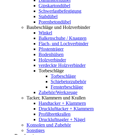
Dämmstoffdübel
Gipskartondübel
Schwerlastbefestigung
Stabdübel
Porenbetondübel
Baubeschläge und Holzverbinder
Winkel
Balkenschuhe / Knaggen
Flach- und Lochverbinder
Pfostenträger
Bodenhülsen
Holzverbinder
verdeckte Holzverbinder
Torbeschläge
Torbeschläge
Schiebetorzubehör
Fensterbeschläge
Zubehör/Werkzeuge
Tacker, Klammern und Krallen
Handtacker + Klammern
Drucklufttacker + Klammern
Profilbrettkrallen
Druckluftnagler + Nägel
Konsolen und Zubehör
Sonstiges