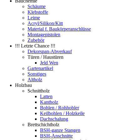
Bauchemie
Schäume
Klebstoffe
Leime
Acryl/Silikon/Kitt
Material f. Baukörperanschlüsse
Montagepistolen
Zubehör
!!! Letzte Chance !!!
Dekorspan-Abverkauf
Türen / Haustüren
Jeld Wen
Gartenartikel
Sonstiges
Altholz
Holzbau
Schnittholz
Latten
Kantholz
Bohlen / Rohhobler
Keilbohlen / Holzkeile
Dachschalung
Brettschichtholz
BSH-ganze Stangen
BSH-Anschnitte