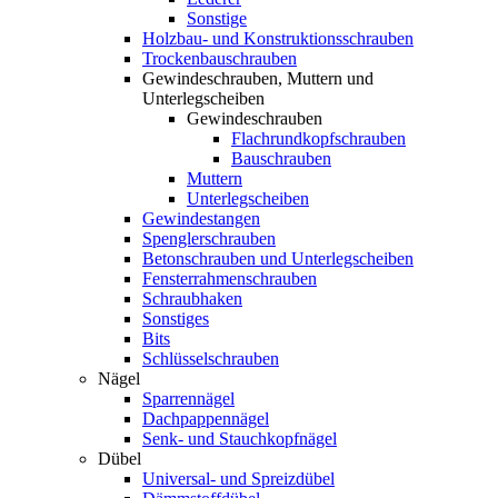
Sonstige
Holzbau- und Konstruktionsschrauben
Trockenbauschrauben
Gewindeschrauben, Muttern und
Unterlegscheiben
Gewindeschrauben
Flachrundkopfschrauben
Bauschrauben
Muttern
Unterlegscheiben
Gewindestangen
Spenglerschrauben
Betonschrauben und Unterlegscheiben
Fensterrahmenschrauben
Schraubhaken
Sonstiges
Bits
Schlüsselschrauben
Nägel
Sparrennägel
Dachpappennägel
Senk- und Stauchkopfnägel
Dübel
Universal- und Spreizdübel