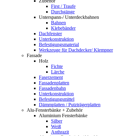
Zubehör
First / Traufe
Durchgänge
Unterspann-/ Unterdeckbahnen
Bahnen
Klebebänder
Dachfenster
Unterkonstruktion
Befestigungsmaterial
Werkzeuge für Dachdecker/ Klempner
Fassade
Holz
Fichte
Lärche
Faserzement
Fassadenplatten
Fassadenbahn
Unterkonstruktion
Befestigungsmittel
Dämmplatten / Putzträgerplatten
Alu-Fensterbänke + Zubehör
Aluminium Fensterbänke
Silber
Weiß
Anthrazit