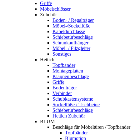
Griffe
Möbelschlösser
Zubehör
Boden- / Regalträger
Möbel-/Sockelfüße
Kabeldurchlässe
Schiebetürbeschläge
Schrankaufhänger
Möbel- / Filzgleiter
Sonstiges
Hettich
Topfbänder
Montageplatten
Klappenbeschläge
Griffe
Bodenträger
Verbinder
Schubkastensysteme
Sockelfüße / Tischbeine
Schiebetürbeschläge
Hettich Zubehör
BLUM
Beschläge für Möbeltüren / Topfbänder
Topfbänder
Blumotion