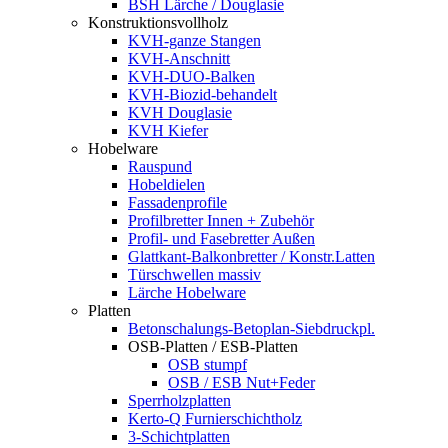
BSH Lärche / Douglasie
Konstruktionsvollholz
KVH-ganze Stangen
KVH-Anschnitt
KVH-DUO-Balken
KVH-Biozid-behandelt
KVH Douglasie
KVH Kiefer
Hobelware
Rauspund
Hobeldielen
Fassadenprofile
Profilbretter Innen + Zubehör
Profil- und Fasebretter Außen
Glattkant-Balkonbretter / Konstr.Latten
Türschwellen massiv
Lärche Hobelware
Platten
Betonschalungs-Betoplan-Siebdruckpl.
OSB-Platten / ESB-Platten
OSB stumpf
OSB / ESB Nut+Feder
Sperrholzplatten
Kerto-Q Furnierschichtholz
3-Schichtplatten