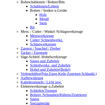
Bohrschablonen / Bohrer/Bits
Schablonen/Lehren
Bohrer / Senker u.Geräte
Holz
Metall
Stein
Bit
Mess- / Cutter / Winkel /Schlagwerkzeuge
Messwerkzeuge
Cutter/ Schneidwerkz.
Schlagwerkzeuge
Zangen / Spachtel / Dreher
Tacker / Zurrgurte
Säge-Schleif- Hobelwerkzeuge
Sägen und Zubehör
Schleifwerkz. und Zubehör
Hobel und Zubehör(Beitel)
Verlegehilfen(Präz.Eisen,Keile,Zugeisen,Schlagkl.)
Aufbewahrung
Kabeltrommeln / Licht usw.
Elektrowerkzeuge u.Zubehör
Schleifen/Trennen
Bohren /Schrauben/Rühren/Zentrieren
Sägen
Spezialgeräte