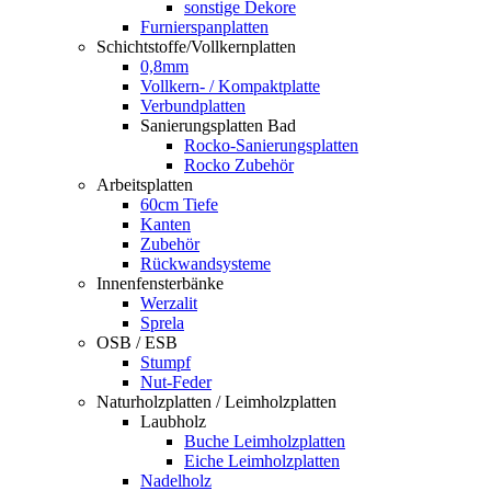
sonstige Dekore
Furnierspanplatten
Schichtstoffe/Vollkernplatten
0,8mm
Vollkern- / Kompaktplatte
Verbundplatten
Sanierungsplatten Bad
Rocko-Sanierungsplatten
Rocko Zubehör
Arbeitsplatten
60cm Tiefe
Kanten
Zubehör
Rückwandsysteme
Innenfensterbänke
Werzalit
Sprela
OSB / ESB
Stumpf
Nut-Feder
Naturholzplatten / Leimholzplatten
Laubholz
Buche Leimholzplatten
Eiche Leimholzplatten
Nadelholz