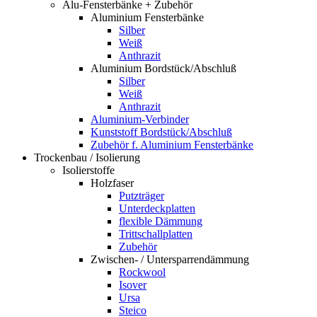
Alu-Fensterbänke + Zubehör
Aluminium Fensterbänke
Silber
Weiß
Anthrazit
Aluminium Bordstück/Abschluß
Silber
Weiß
Anthrazit
Aluminium-Verbinder
Kunststoff Bordstück/Abschluß
Zubehör f. Aluminium Fensterbänke
Trockenbau / Isolierung
Isolierstoffe
Holzfaser
Putzträger
Unterdeckplatten
flexible Dämmung
Trittschallplatten
Zubehör
Zwischen- / Untersparrendämmung
Rockwool
Isover
Ursa
Steico