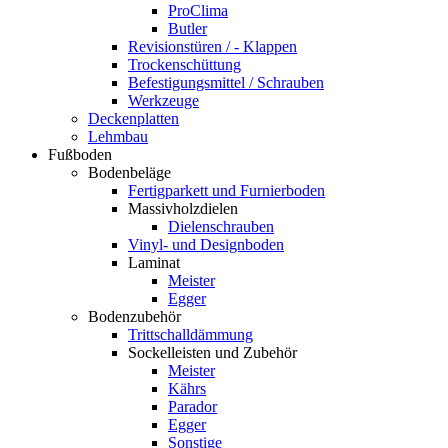
ProClima
Butler
Revisionstüren / - Klappen
Trockenschüttung
Befestigungsmittel / Schrauben
Werkzeuge
Deckenplatten
Lehmbau
Fußboden
Bodenbeläge
Fertigparkett und Furnierboden
Massivholzdielen
Dielenschrauben
Vinyl- und Designboden
Laminat
Meister
Egger
Bodenzubehör
Trittschalldämmung
Sockelleisten und Zubehör
Meister
Kährs
Parador
Egger
Sonstige