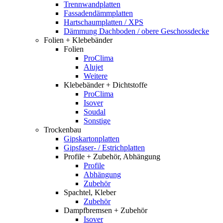
Trennwandplatten
Fassadendämmplatten
Hartschaumplatten / XPS
Dämmung Dachboden / obere Geschossdecke
Folien + Klebebänder
Folien
ProClima
Alujet
Weitere
Klebebänder + Dichtstoffe
ProClima
Isover
Soudal
Sonstige
Trockenbau
Gipskartonplatten
Gipsfaser- / Estrichplatten
Profile + Zubehör, Abhängung
Profile
Abhängung
Zubehör
Spachtel, Kleber
Zubehör
Dampfbremsen + Zubehör
Isover