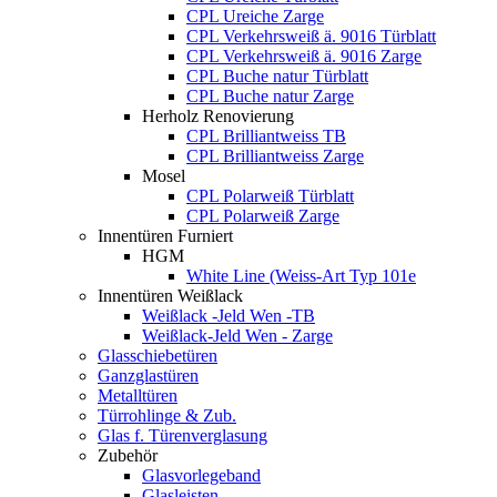
CPL Ureiche Zarge
CPL Verkehrsweiß ä. 9016 Türblatt
CPL Verkehrsweiß ä. 9016 Zarge
CPL Buche natur Türblatt
CPL Buche natur Zarge
Herholz Renovierung
CPL Brilliantweiss TB
CPL Brilliantweiss Zarge
Mosel
CPL Polarweiß Türblatt
CPL Polarweiß Zarge
Innentüren Furniert
HGM
White Line (Weiss-Art Typ 101e
Innentüren Weißlack
Weißlack -Jeld Wen -TB
Weißlack-Jeld Wen - Zarge
Glasschiebetüren
Ganzglastüren
Metalltüren
Türrohlinge & Zub.
Glas f. Türenverglasung
Zubehör
Glasvorlegeband
Glasleisten