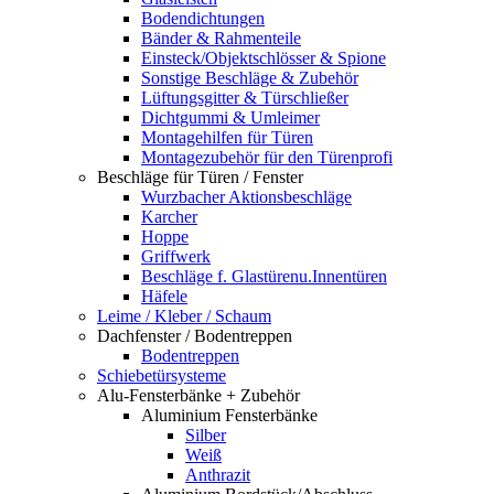
Bodendichtungen
Bänder & Rahmenteile
Einsteck/Objektschlösser & Spione
Sonstige Beschläge & Zubehör
Lüftungsgitter & Türschließer
Dichtgummi & Umleimer
Montagehilfen für Türen
Montagezubehör für den Türenprofi
Beschläge für Türen / Fenster
Wurzbacher Aktionsbeschläge
Karcher
Hoppe
Griffwerk
Beschläge f. Glastürenu.Innentüren
Häfele
Leime / Kleber / Schaum
Dachfenster / Bodentreppen
Bodentreppen
Schiebetürsysteme
Alu-Fensterbänke + Zubehör
Aluminium Fensterbänke
Silber
Weiß
Anthrazit