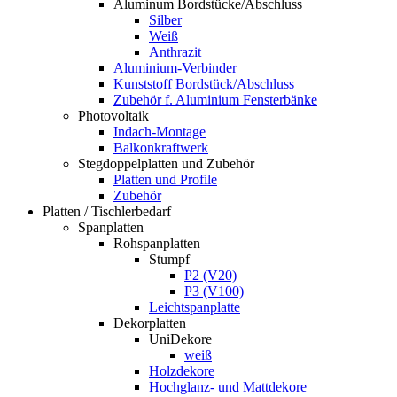
Aluminum Bordstücke/Abschluss
Silber
Weiß
Anthrazit
Aluminium-Verbinder
Kunststoff Bordstück/Abschluss
Zubehör f. Aluminium Fensterbänke
Photovoltaik
Indach-Montage
Balkonkraftwerk
Stegdoppelplatten und Zubehör
Platten und Profile
Zubehör
Platten / Tischlerbedarf
Spanplatten
Rohspanplatten
Stumpf
P2 (V20)
P3 (V100)
Leichtspanplatte
Dekorplatten
UniDekore
weiß
Holzdekore
Hochglanz- und Mattdekore