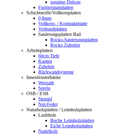
sonstige Dekore
Furnierspanplatten
Schichtstoffe/Vollkernplatten
0,8mm
Vollkern- / Kompaktplatte
Verbundplatten
Sanierungsplatten Bad
Rocko-Sanierungsplatten
Rocko Zubehör
Arbeitsplatten
60cm Tiefe
Kanten
Zubehör
Rückwandsysteme
Innenfensterbänke
Werzalit
Sprela
OSB / ESB
Stumpf
Nut-Feder
Naturholzplatten / Leimholzplatten
Laubholz
Buche Leimholzplatten
Eiche Leimholzplatten
Nadelholz