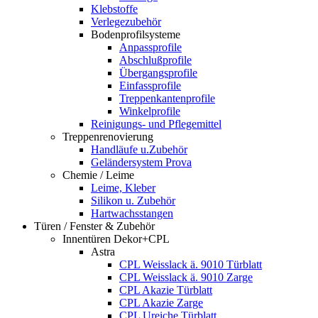
Klebstoffe
Verlegezubehör
Bodenprofilsysteme
Anpassprofile
Abschlußprofile
Übergangsprofile
Einfassprofile
Treppenkantenprofile
Winkelprofile
Reinigungs- und Pflegemittel
Treppenrenovierung
Handläufe u.Zubehör
Geländersystem Prova
Chemie / Leime
Leime, Kleber
Silikon u. Zubehör
Hartwachsstangen
Türen / Fenster & Zubehör
Innentüren Dekor+CPL
Astra
CPL Weisslack ä. 9010 Türblatt
CPL Weisslack ä. 9010 Zarge
CPL Akazie Türblatt
CPL Akazie Zarge
CPL Ureiche Türblatt