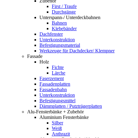
Zubehör
First / Traufe
Durchgänge
Unterspann-/ Unterdeckbahnen
Bahnen
Klebebänder
Dachfenster
Unterkonstruktion
Befestigungsmaterial
Werkzeuge für Dachdecker/ Klempner
Fassade
Holz
Fichte
Lärche
Faserzement
Fassadenplatten
Fassadenbahn
Unterkonstruktion
Befestigungsmittel
Dämmplatten / Putzträgerplatten
Alu-Fensterbänke + Zubehör
Aluminium Fensterbänke
Silber
Weiß
Anthrazit