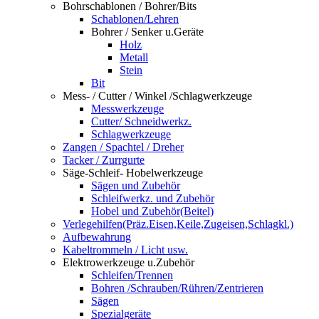
Bohrschablonen / Bohrer/Bits
Schablonen/Lehren
Bohrer / Senker u.Geräte
Holz
Metall
Stein
Bit
Mess- / Cutter / Winkel /Schlagwerkzeuge
Messwerkzeuge
Cutter/ Schneidwerkz.
Schlagwerkzeuge
Zangen / Spachtel / Dreher
Tacker / Zurrgurte
Säge-Schleif- Hobelwerkzeuge
Sägen und Zubehör
Schleifwerkz. und Zubehör
Hobel und Zubehör(Beitel)
Verlegehilfen(Präz.Eisen,Keile,Zugeisen,Schlagkl.)
Aufbewahrung
Kabeltrommeln / Licht usw.
Elektrowerkzeuge u.Zubehör
Schleifen/Trennen
Bohren /Schrauben/Rühren/Zentrieren
Sägen
Spezialgeräte