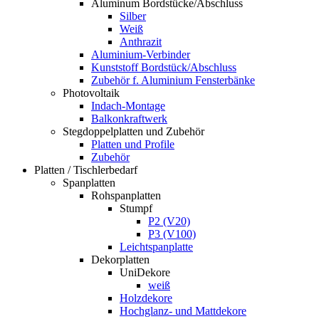
Aluminum Bordstücke/Abschluss
Silber
Weiß
Anthrazit
Aluminium-Verbinder
Kunststoff Bordstück/Abschluss
Zubehör f. Aluminium Fensterbänke
Photovoltaik
Indach-Montage
Balkonkraftwerk
Stegdoppelplatten und Zubehör
Platten und Profile
Zubehör
Platten / Tischlerbedarf
Spanplatten
Rohspanplatten
Stumpf
P2 (V20)
P3 (V100)
Leichtspanplatte
Dekorplatten
UniDekore
weiß
Holzdekore
Hochglanz- und Mattdekore