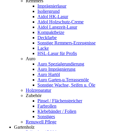
Remmers
Imprägnierlasur
Isoliergrund
Aidol HK-Lasur
Aidol Holzschutz-Creme
Aidol Langzeit-Lasur
Kompaktbeize
Deckfarbe
Sonstige Remmers-Erzeugnisse
Lacke
HSL-Lasur für Profis
Auro
Auro Spezialgrundierung
Auro Imprägnierung
Auro Hartöl
Auro Garten-u.Terrassenöle
Sonstige Wachse, Seifen u. Öle
Holzreparatur
Zubehör
Pinsel / Flächenstreicher
Farbrollen
Klebebänder / Folien
Sonstiges
Renuwell Pflege
Gartenholz