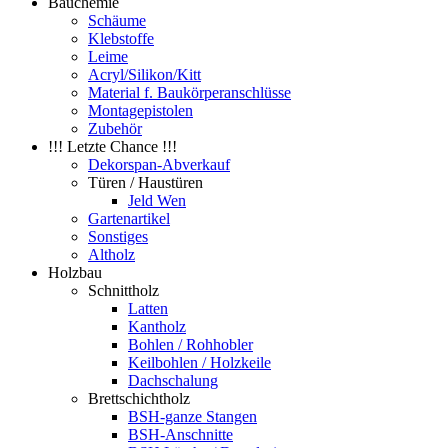
Bauchemie
Schäume
Klebstoffe
Leime
Acryl/Silikon/Kitt
Material f. Baukörperanschlüsse
Montagepistolen
Zubehör
!!! Letzte Chance !!!
Dekorspan-Abverkauf
Türen / Haustüren
Jeld Wen
Gartenartikel
Sonstiges
Altholz
Holzbau
Schnittholz
Latten
Kantholz
Bohlen / Rohhobler
Keilbohlen / Holzkeile
Dachschalung
Brettschichtholz
BSH-ganze Stangen
BSH-Anschnitte