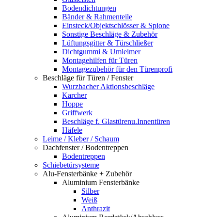
Bodendichtungen
Bänder & Rahmenteile
Einsteck/Objektschlösser & Spione
Sonstige Beschläge & Zubehör
Lüftungsgitter & Türschließer
Dichtgummi & Umleimer
Montagehilfen für Türen
Montagezubehör für den Türenprofi
Beschläge für Türen / Fenster
Wurzbacher Aktionsbeschläge
Karcher
Hoppe
Griffwerk
Beschläge f. Glastürenu.Innentüren
Häfele
Leime / Kleber / Schaum
Dachfenster / Bodentreppen
Bodentreppen
Schiebetürsysteme
Alu-Fensterbänke + Zubehör
Aluminium Fensterbänke
Silber
Weiß
Anthrazit