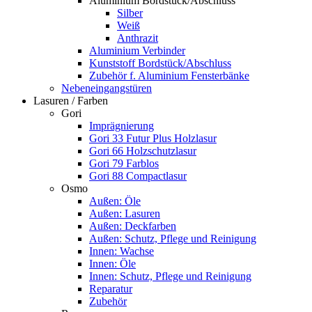
Aluminium Bordstück/Abschluss
Silber
Weiß
Anthrazit
Aluminium Verbinder
Kunststoff Bordstück/Abschluss
Zubehör f. Aluminium Fensterbänke
Nebeneingangstüren
Lasuren / Farben
Gori
Imprägnierung
Gori 33 Futur Plus Holzlasur
Gori 66 Holzschutzlasur
Gori 79 Farblos
Gori 88 Compactlasur
Osmo
Außen: Öle
Außen: Lasuren
Außen: Deckfarben
Außen: Schutz, Pflege und Reinigung
Innen: Wachse
Innen: Öle
Innen: Schutz, Pflege und Reinigung
Reparatur
Zubehör