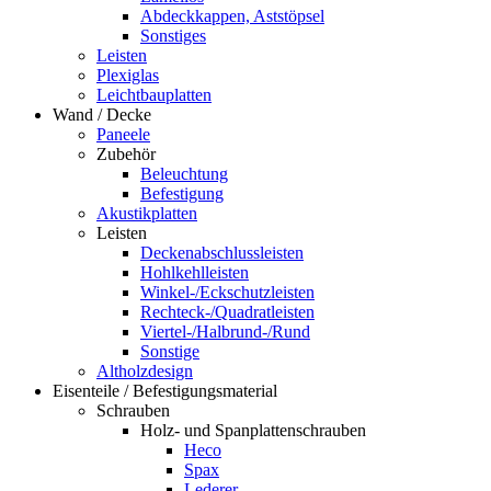
Abdeckkappen, Aststöpsel
Sonstiges
Leisten
Plexiglas
Leichtbauplatten
Wand / Decke
Paneele
Zubehör
Beleuchtung
Befestigung
Akustikplatten
Leisten
Deckenabschlussleisten
Hohlkehlleisten
Winkel-/Eckschutzleisten
Rechteck-/Quadratleisten
Viertel-/Halbrund-/Rund
Sonstige
Altholzdesign
Eisenteile / Befestigungsmaterial
Schrauben
Holz- und Spanplattenschrauben
Heco
Spax
Lederer