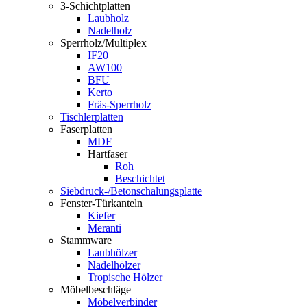
3-Schichtplatten
Laubholz
Nadelholz
Sperrholz/Multiplex
IF20
AW100
BFU
Kerto
Fräs-Sperrholz
Tischlerplatten
Faserplatten
MDF
Hartfaser
Roh
Beschichtet
Siebdruck-/Betonschalungsplatte
Fenster-Türkanteln
Kiefer
Meranti
Stammware
Laubhölzer
Nadelhölzer
Tropische Hölzer
Möbelbeschläge
Möbelverbinder