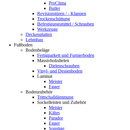
ProClima
Butler
Revisionstüren / - Klappen
Trockenschüttung
Befestigungsmittel / Schrauben
Werkzeuge
Deckenplatten
Lehmbau
Fußboden
Bodenbeläge
Fertigparkett und Furnierboden
Massivholzdielen
Dielenschrauben
Vinyl- und Designboden
Laminat
Meister
Egger
Bodenzubehör
Trittschalldämmung
Sockelleisten und Zubehör
Meister
Kährs
Parador
Egger
Sonstige