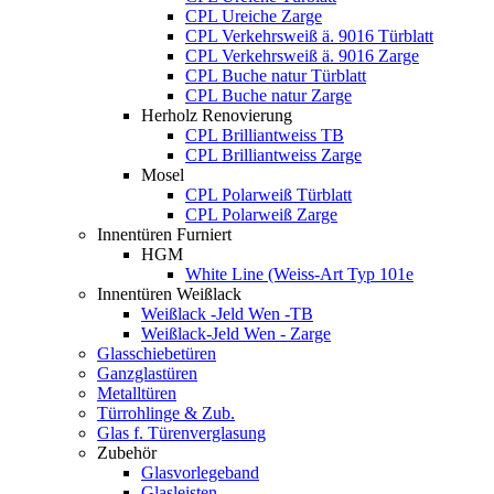
CPL Ureiche Zarge
CPL Verkehrsweiß ä. 9016 Türblatt
CPL Verkehrsweiß ä. 9016 Zarge
CPL Buche natur Türblatt
CPL Buche natur Zarge
Herholz Renovierung
CPL Brilliantweiss TB
CPL Brilliantweiss Zarge
Mosel
CPL Polarweiß Türblatt
CPL Polarweiß Zarge
Innentüren Furniert
HGM
White Line (Weiss-Art Typ 101e
Innentüren Weißlack
Weißlack -Jeld Wen -TB
Weißlack-Jeld Wen - Zarge
Glasschiebetüren
Ganzglastüren
Metalltüren
Türrohlinge & Zub.
Glas f. Türenverglasung
Zubehör
Glasvorlegeband
Glasleisten