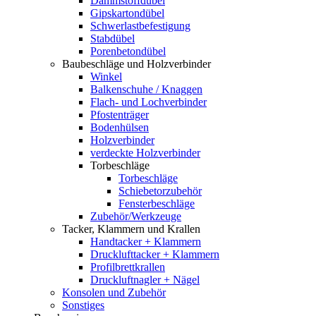
Dämmstoffdübel
Gipskartondübel
Schwerlastbefestigung
Stabdübel
Porenbetondübel
Baubeschläge und Holzverbinder
Winkel
Balkenschuhe / Knaggen
Flach- und Lochverbinder
Pfostenträger
Bodenhülsen
Holzverbinder
verdeckte Holzverbinder
Torbeschläge
Torbeschläge
Schiebetorzubehör
Fensterbeschläge
Zubehör/Werkzeuge
Tacker, Klammern und Krallen
Handtacker + Klammern
Drucklufttacker + Klammern
Profilbrettkrallen
Druckluftnagler + Nägel
Konsolen und Zubehör
Sonstiges