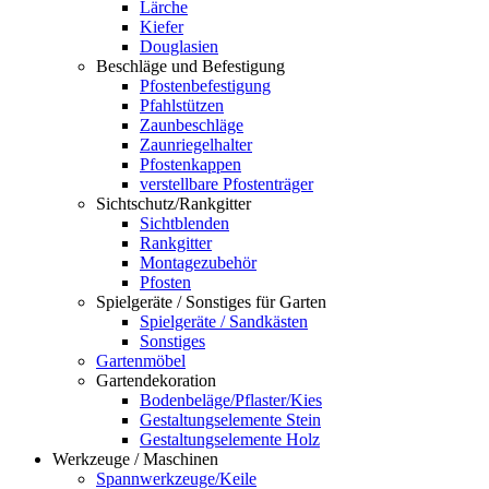
Lärche
Kiefer
Douglasien
Beschläge und Befestigung
Pfostenbefestigung
Pfahlstützen
Zaunbeschläge
Zaunriegelhalter
Pfostenkappen
verstellbare Pfostenträger
Sichtschutz/Rankgitter
Sichtblenden
Rankgitter
Montagezubehör
Pfosten
Spielgeräte / Sonstiges für Garten
Spielgeräte / Sandkästen
Sonstiges
Gartenmöbel
Gartendekoration
Bodenbeläge/Pflaster/Kies
Gestaltungselemente Stein
Gestaltungselemente Holz
Werkzeuge / Maschinen
Spannwerkzeuge/Keile