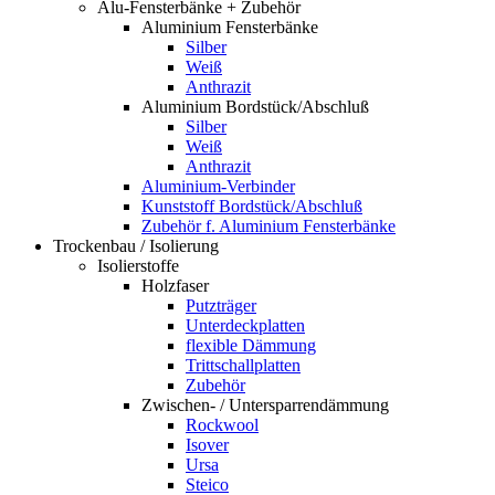
Alu-Fensterbänke + Zubehör
Aluminium Fensterbänke
Silber
Weiß
Anthrazit
Aluminium Bordstück/Abschluß
Silber
Weiß
Anthrazit
Aluminium-Verbinder
Kunststoff Bordstück/Abschluß
Zubehör f. Aluminium Fensterbänke
Trockenbau / Isolierung
Isolierstoffe
Holzfaser
Putzträger
Unterdeckplatten
flexible Dämmung
Trittschallplatten
Zubehör
Zwischen- / Untersparrendämmung
Rockwool
Isover
Ursa
Steico