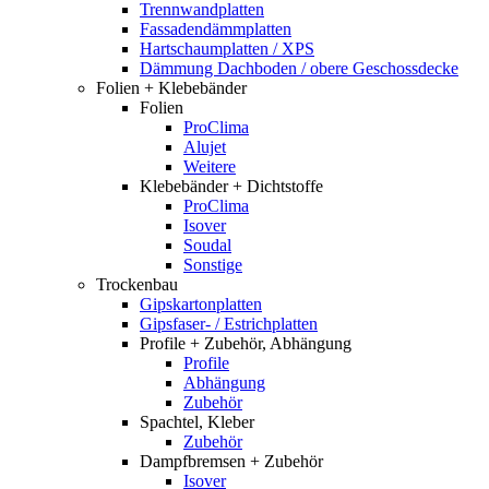
Trennwandplatten
Fassadendämmplatten
Hartschaumplatten / XPS
Dämmung Dachboden / obere Geschossdecke
Folien + Klebebänder
Folien
ProClima
Alujet
Weitere
Klebebänder + Dichtstoffe
ProClima
Isover
Soudal
Sonstige
Trockenbau
Gipskartonplatten
Gipsfaser- / Estrichplatten
Profile + Zubehör, Abhängung
Profile
Abhängung
Zubehör
Spachtel, Kleber
Zubehör
Dampfbremsen + Zubehör
Isover