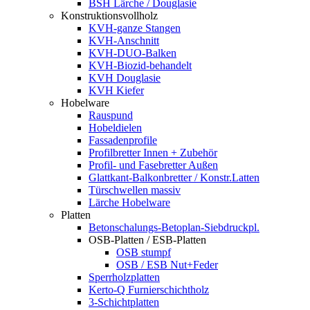
BSH Lärche / Douglasie
Konstruktionsvollholz
KVH-ganze Stangen
KVH-Anschnitt
KVH-DUO-Balken
KVH-Biozid-behandelt
KVH Douglasie
KVH Kiefer
Hobelware
Rauspund
Hobeldielen
Fassadenprofile
Profilbretter Innen + Zubehör
Profil- und Fasebretter Außen
Glattkant-Balkonbretter / Konstr.Latten
Türschwellen massiv
Lärche Hobelware
Platten
Betonschalungs-Betoplan-Siebdruckpl.
OSB-Platten / ESB-Platten
OSB stumpf
OSB / ESB Nut+Feder
Sperrholzplatten
Kerto-Q Furnierschichtholz
3-Schichtplatten