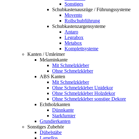
Sonstiges
Schubkastenauszüge / Führungssysteme
Movento
Rollschubführung
Schubkastenzargensysteme
Antaro
Legrabox
Metabox
Komplettsysteme
Kanten / Umleimer
Melaminkante
Mit Schmelzkleber
Ohne Schmelzkleber
ABS Kanten
Mit Schmelzkleber
Ohne Schmelzkleber Unidekor
Ohne Schmelzkleber Holzdekor
Ohne Schmelzkleber sonstige Dekore
Echtholzkanten
Dünnkante
Starkfurnier
Grundierkanten
Sonstiges Zubehör
Dübelstäbe
Lamellos