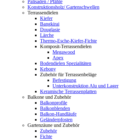
Palisaden / Pfähle
Konstruktionsholz/ Gartenschwellen
Terrassendielen
Kiefer
Bangkirai
Douglasie
Lärche
Thermo-Esche-Kiefer-Fichte
Komposit-Terrassendielen
Megawood
Apex
Bodendielen Spezialitäten
Kebony
Zubehör für Terrassenbeläge
Befestigung
Unterkonstruktion Alu und Lager
Keramische Terrassenplatten
Balkone und Zubehör
Balkonprofile
Balkonblenden
Balkon-Handläufe
Geländerpfosten
Gartenzäune und Zubehör
Zubehör
Fichte