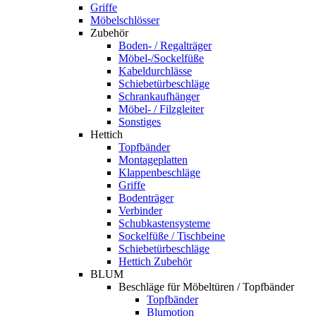
Griffe
Möbelschlösser
Zubehör
Boden- / Regalträger
Möbel-/Sockelfüße
Kabeldurchlässe
Schiebetürbeschläge
Schrankaufhänger
Möbel- / Filzgleiter
Sonstiges
Hettich
Topfbänder
Montageplatten
Klappenbeschläge
Griffe
Bodenträger
Verbinder
Schubkastensysteme
Sockelfüße / Tischbeine
Schiebetürbeschläge
Hettich Zubehör
BLUM
Beschläge für Möbeltüren / Topfbänder
Topfbänder
Blumotion