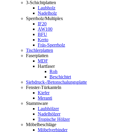
3-Schichtplatten
Laubholz
Nadelholz
Sperrholz/Multiplex
IF20
AW100
BFU
Kerto
Fräs-Sperrholz
Tischlerplatten
Faserplatten
MDF
Hartfaser
Roh
Beschichtet
Siebdruck-/Betonschalungsplatte
Fenster-Türkanteln
Kiefer
Meranti
Stammware
Laubhölzer
Nadelhölzer
Tropische Hölzer
Möbelbeschläge
Möbelverbinder