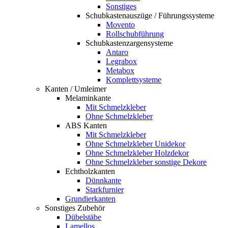
Sonstiges
Schubkastenauszüge / Führungssysteme
Movento
Rollschubführung
Schubkastenzargensysteme
Antaro
Legrabox
Metabox
Komplettsysteme
Kanten / Umleimer
Melaminkante
Mit Schmelzkleber
Ohne Schmelzkleber
ABS Kanten
Mit Schmelzkleber
Ohne Schmelzkleber Unidekor
Ohne Schmelzkleber Holzdekor
Ohne Schmelzkleber sonstige Dekore
Echtholzkanten
Dünnkante
Starkfurnier
Grundierkanten
Sonstiges Zubehör
Dübelstäbe
Lamellos