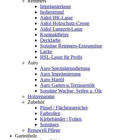
Remmers
Imprägnierlasur
Isoliergrund
Aidol HK-Lasur
Aidol Holzschutz-Creme
Aidol Langzeit-Lasur
Kompaktbeize
Deckfarbe
Sonstige Remmers-Erzeugnisse
Lacke
HSL-Lasur für Profis
Auro
Auro Spezialgrundierung
Auro Imprägnierung
Auro Hartöl
Auro Garten-u.Terrassenöle
Sonstige Wachse, Seifen u. Öle
Holzreparatur
Zubehör
Pinsel / Flächenstreicher
Farbrollen
Klebebänder / Folien
Sonstiges
Renuwell Pflege
Gartenholz