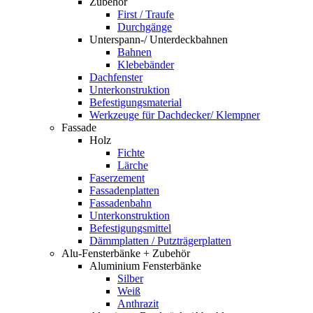
Zubehör
First / Traufe
Durchgänge
Unterspann-/ Unterdeckbahnen
Bahnen
Klebebänder
Dachfenster
Unterkonstruktion
Befestigungsmaterial
Werkzeuge für Dachdecker/ Klempner
Fassade
Holz
Fichte
Lärche
Faserzement
Fassadenplatten
Fassadenbahn
Unterkonstruktion
Befestigungsmittel
Dämmplatten / Putzträgerplatten
Alu-Fensterbänke + Zubehör
Aluminium Fensterbänke
Silber
Weiß
Anthrazit