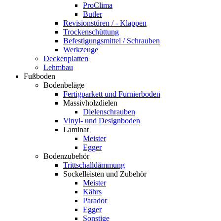
ProClima
Butler
Revisionstüren / - Klappen
Trockenschüttung
Befestigungsmittel / Schrauben
Werkzeuge
Deckenplatten
Lehmbau
Fußboden
Bodenbeläge
Fertigparkett und Furnierboden
Massivholzdielen
Dielenschrauben
Vinyl- und Designboden
Laminat
Meister
Egger
Bodenzubehör
Trittschalldämmung
Sockelleisten und Zubehör
Meister
Kährs
Parador
Egger
Sonstige