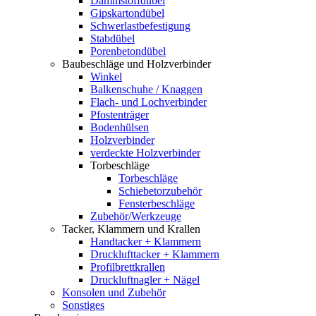
Dämmstoffdübel
Gipskartondübel
Schwerlastbefestigung
Stabdübel
Porenbetondübel
Baubeschläge und Holzverbinder
Winkel
Balkenschuhe / Knaggen
Flach- und Lochverbinder
Pfostenträger
Bodenhülsen
Holzverbinder
verdeckte Holzverbinder
Torbeschläge
Torbeschläge
Schiebetorzubehör
Fensterbeschläge
Zubehör/Werkzeuge
Tacker, Klammern und Krallen
Handtacker + Klammern
Drucklufttacker + Klammern
Profilbrettkrallen
Druckluftnagler + Nägel
Konsolen und Zubehör
Sonstiges