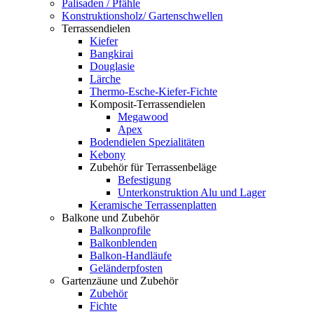
Palisaden / Pfähle
Konstruktionsholz/ Gartenschwellen
Terrassendielen
Kiefer
Bangkirai
Douglasie
Lärche
Thermo-Esche-Kiefer-Fichte
Komposit-Terrassendielen
Megawood
Apex
Bodendielen Spezialitäten
Kebony
Zubehör für Terrassenbeläge
Befestigung
Unterkonstruktion Alu und Lager
Keramische Terrassenplatten
Balkone und Zubehör
Balkonprofile
Balkonblenden
Balkon-Handläufe
Geländerpfosten
Gartenzäune und Zubehör
Zubehör
Fichte