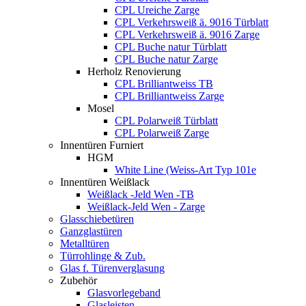
CPL Ureiche Zarge
CPL Verkehrsweiß ä. 9016 Türblatt
CPL Verkehrsweiß ä. 9016 Zarge
CPL Buche natur Türblatt
CPL Buche natur Zarge
Herholz Renovierung
CPL Brilliantweiss TB
CPL Brilliantweiss Zarge
Mosel
CPL Polarweiß Türblatt
CPL Polarweiß Zarge
Innentüren Furniert
HGM
White Line (Weiss-Art Typ 101e
Innentüren Weißlack
Weißlack -Jeld Wen -TB
Weißlack-Jeld Wen - Zarge
Glasschiebetüren
Ganzglastüren
Metalltüren
Türrohlinge & Zub.
Glas f. Türenverglasung
Zubehör
Glasvorlegeband
Glasleisten