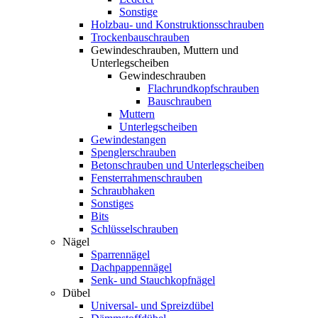
Sonstige
Holzbau- und Konstruktionsschrauben
Trockenbauschrauben
Gewindeschrauben, Muttern und
Unterlegscheiben
Gewindeschrauben
Flachrundkopfschrauben
Bauschrauben
Muttern
Unterlegscheiben
Gewindestangen
Spenglerschrauben
Betonschrauben und Unterlegscheiben
Fensterrahmenschrauben
Schraubhaken
Sonstiges
Bits
Schlüsselschrauben
Nägel
Sparrennägel
Dachpappennägel
Senk- und Stauchkopfnägel
Dübel
Universal- und Spreizdübel