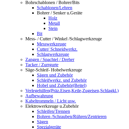
Bohrschablonen / Bohrer/Bits
Schablonen/Lehren
Bohrer / Senker u.Geräte
Holz
Metall
Stein
Bit
Mess- / Cutter / Winkel /Schlagwerkzeuge
Messwerkzeuge
Cutter/ Schneidwerkz.
Schlagwerkzeuge
Zangen / Spachtel / Dreher
Tacker / Zurrgurte
Säge-Schleif- Hobelwerkzeuge
Sägen und Zubehör
Schleifwerkz. und Zubehör
Hobel und Zubehör(Beitel)
Verlegehilfen(Präz.Eisen,Keile,Zugeisen,Schlagkl.)
Aufbewahrung
Kabeltrommeln / Licht usw.
Elektrowerkzeuge u.Zubehör
Schleifen/Trennen
Bohren /Schrauben/Rühren/Zentrieren
Sägen
Spezialgeräte