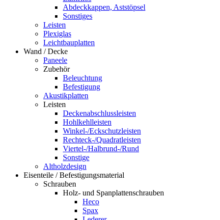
Abdeckkappen, Aststöpsel
Sonstiges
Leisten
Plexiglas
Leichtbauplatten
Wand / Decke
Paneele
Zubehör
Beleuchtung
Befestigung
Akustikplatten
Leisten
Deckenabschlussleisten
Hohlkehlleisten
Winkel-/Eckschutzleisten
Rechteck-/Quadratleisten
Viertel-/Halbrund-/Rund
Sonstige
Altholzdesign
Eisenteile / Befestigungsmaterial
Schrauben
Holz- und Spanplattenschrauben
Heco
Spax
Lederer