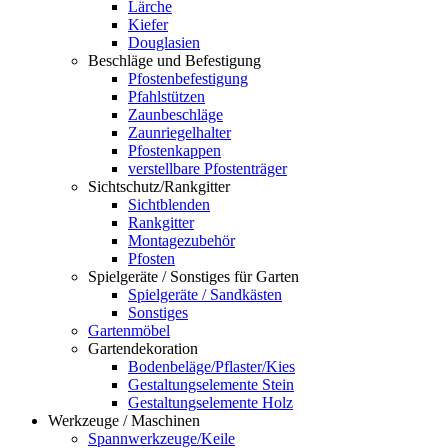
Lärche
Kiefer
Douglasien
Beschläge und Befestigung
Pfostenbefestigung
Pfahlstützen
Zaunbeschläge
Zaunriegelhalter
Pfostenkappen
verstellbare Pfostenträger
Sichtschutz/Rankgitter
Sichtblenden
Rankgitter
Montagezubehör
Pfosten
Spielgeräte / Sonstiges für Garten
Spielgeräte / Sandkästen
Sonstiges
Gartenmöbel
Gartendekoration
Bodenbeläge/Pflaster/Kies
Gestaltungselemente Stein
Gestaltungselemente Holz
Werkzeuge / Maschinen
Spannwerkzeuge/Keile