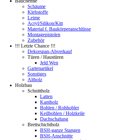
Bauchemie
Schäume
Klebstoffe
Leime
Acryl/Silikon/Kitt
Material f. Baukörperanschlüsse
Montagepistolen
Zubehör
!!! Letzte Chance !!!
Dekorspan-Abverkauf
Türen / Haustüren
Jeld Wen
Gartenartikel
Sonstiges
Altholz
Holzbau
Schnittholz
Latten
Kantholz
Bohlen / Rohhobler
Keilbohlen / Holzkeile
Dachschalung
Brettschichtholz
BSH-ganze Stangen
BSH-Anschnitte