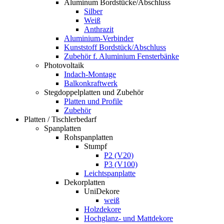
Aluminum Bordstücke/Abschluss
Silber
Weiß
Anthrazit
Aluminium-Verbinder
Kunststoff Bordstück/Abschluss
Zubehör f. Aluminium Fensterbänke
Photovoltaik
Indach-Montage
Balkonkraftwerk
Stegdoppelplatten und Zubehör
Platten und Profile
Zubehör
Platten / Tischlerbedarf
Spanplatten
Rohspanplatten
Stumpf
P2 (V20)
P3 (V100)
Leichtspanplatte
Dekorplatten
UniDekore
weiß
Holzdekore
Hochglanz- und Mattdekore