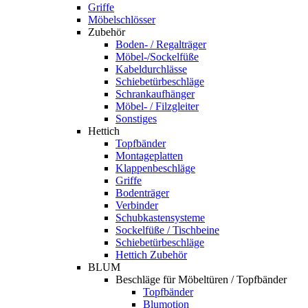
Griffe
Möbelschlösser
Zubehör
Boden- / Regalträger
Möbel-/Sockelfüße
Kabeldurchlässe
Schiebetürbeschläge
Schrankaufhänger
Möbel- / Filzgleiter
Sonstiges
Hettich
Topfbänder
Montageplatten
Klappenbeschläge
Griffe
Bodenträger
Verbinder
Schubkastensysteme
Sockelfüße / Tischbeine
Schiebetürbeschläge
Hettich Zubehör
BLUM
Beschläge für Möbeltüren / Topfbänder
Topfbänder
Blumotion