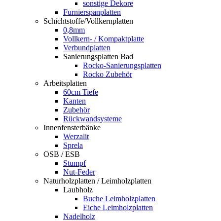
sonstige Dekore
Furnierspanplatten
Schichtstoffe/Vollkernplatten
0,8mm
Vollkern- / Kompaktplatte
Verbundplatten
Sanierungsplatten Bad
Rocko-Sanierungsplatten
Rocko Zubehör
Arbeitsplatten
60cm Tiefe
Kanten
Zubehör
Rückwandsysteme
Innenfensterbänke
Werzalit
Sprela
OSB / ESB
Stumpf
Nut-Feder
Naturholzplatten / Leimholzplatten
Laubholz
Buche Leimholzplatten
Eiche Leimholzplatten
Nadelholz