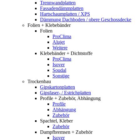
Trennwandplatten
Fassadendämmplatten
Hartschaumplatten / XPS
Dämmung Dachboden / obere Geschossdecke
Folien + Klebebänder
Folien
ProClima
Alujet
Weitere
Klebebänder + Dichtstoffe
ProClima
Isover
Soudal
Sonstige
Trockenbau
Gipskartonplatten
Gipsfaser- / Estrichplatten
Profile + Zubehör, Abhängung
Profile
Abhängung
Zubehör
Spachtel, Kleber
Zubehör
Dampfbremsen + Zubehör
Isover