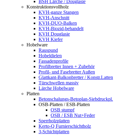
BSH Lärche / Douglasie
Konstruktionsvollholz
KVH-ganze Stangen
KVH-Anschnitt
KVH-DUO-Balken
KVH-Biozid-behandelt
KVH Douglasie
KVH Kiefer
Hobelware
Rauspund
Hobeldielen
Fassadenprofile
Profilbretter Innen + Zubehör
Profil- und Fasebretter Außen
Glattkant-Balkonbretter / Konstr.Latten
Türschwellen massiv
Lärche Hobelware
Platten
Betonschalungs-Betoplan-Siebdruckpl.
OSB-Platten / ESB-Platten
OSB stumpf
OSB / ESB Nut+Feder
Sperrholzplatten
Kerto-Q Furnierschichtholz
3-Schichtplatten