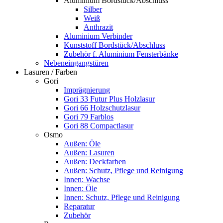
Aluminium Bordstück/Abschluss
Silber
Weiß
Anthrazit
Aluminium Verbinder
Kunststoff Bordstück/Abschluss
Zubehör f. Aluminium Fensterbänke
Nebeneingangstüren
Lasuren / Farben
Gori
Imprägnierung
Gori 33 Futur Plus Holzlasur
Gori 66 Holzschutzlasur
Gori 79 Farblos
Gori 88 Compactlasur
Osmo
Außen: Öle
Außen: Lasuren
Außen: Deckfarben
Außen: Schutz, Pflege und Reinigung
Innen: Wachse
Innen: Öle
Innen: Schutz, Pflege und Reinigung
Reparatur
Zubehör