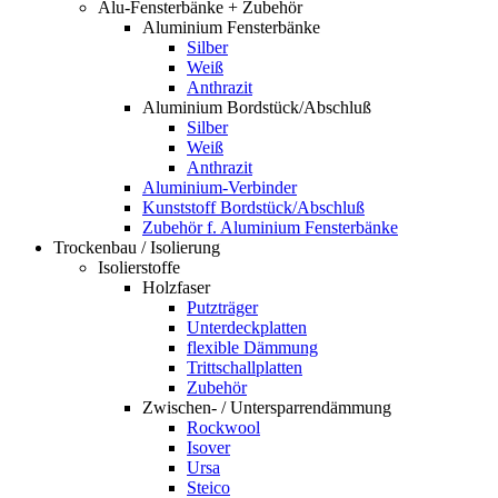
Alu-Fensterbänke + Zubehör
Aluminium Fensterbänke
Silber
Weiß
Anthrazit
Aluminium Bordstück/Abschluß
Silber
Weiß
Anthrazit
Aluminium-Verbinder
Kunststoff Bordstück/Abschluß
Zubehör f. Aluminium Fensterbänke
Trockenbau / Isolierung
Isolierstoffe
Holzfaser
Putzträger
Unterdeckplatten
flexible Dämmung
Trittschallplatten
Zubehör
Zwischen- / Untersparrendämmung
Rockwool
Isover
Ursa
Steico