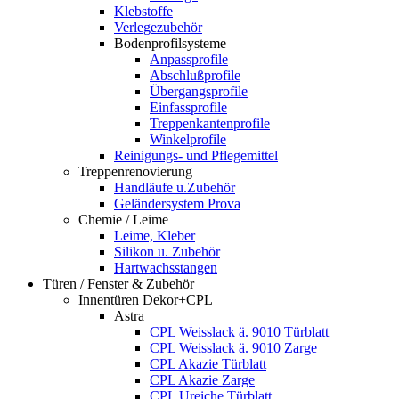
Klebstoffe
Verlegezubehör
Bodenprofilsysteme
Anpassprofile
Abschlußprofile
Übergangsprofile
Einfassprofile
Treppenkantenprofile
Winkelprofile
Reinigungs- und Pflegemittel
Treppenrenovierung
Handläufe u.Zubehör
Geländersystem Prova
Chemie / Leime
Leime, Kleber
Silikon u. Zubehör
Hartwachsstangen
Türen / Fenster & Zubehör
Innentüren Dekor+CPL
Astra
CPL Weisslack ä. 9010 Türblatt
CPL Weisslack ä. 9010 Zarge
CPL Akazie Türblatt
CPL Akazie Zarge
CPL Ureiche Türblatt