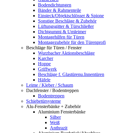
Bodendichtungen
Bänder & Rahmenteile
Einsteck/Objektschlösser & Spione
Sonstige Beschläge & Zubehör
Lüftungsgitter & Türschließer
Dichtgummi & Umleimer
Montagehilfen für Türen
Montagezubehör für den Türenprofi
Beschläge für Türen / Fenster
Wurzbacher Aktionsbeschläge
Karcher
Hoppe
Griffwerk
Beschläge f. Glastürenu.Innentüren
Häfele
Leime / Kleber / Schaum
Dachfenster / Bodentreppen
Bodentreppen
Schiebetürsysteme
Alu-Fensterbänke + Zubehör
Aluminium Fensterbänke
Silber
Weiß
Anthrazit