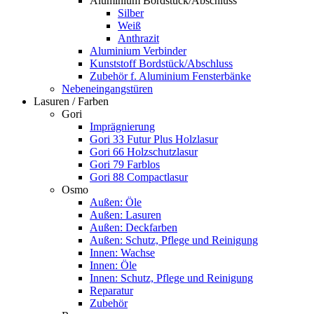
Aluminium Bordstück/Abschluss
Silber
Weiß
Anthrazit
Aluminium Verbinder
Kunststoff Bordstück/Abschluss
Zubehör f. Aluminium Fensterbänke
Nebeneingangstüren
Lasuren / Farben
Gori
Imprägnierung
Gori 33 Futur Plus Holzlasur
Gori 66 Holzschutzlasur
Gori 79 Farblos
Gori 88 Compactlasur
Osmo
Außen: Öle
Außen: Lasuren
Außen: Deckfarben
Außen: Schutz, Pflege und Reinigung
Innen: Wachse
Innen: Öle
Innen: Schutz, Pflege und Reinigung
Reparatur
Zubehör