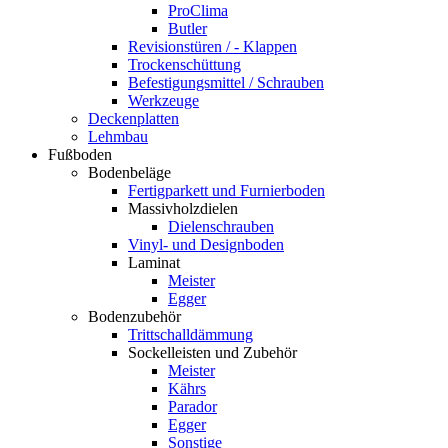
ProClima
Butler
Revisionstüren / - Klappen
Trockenschüttung
Befestigungsmittel / Schrauben
Werkzeuge
Deckenplatten
Lehmbau
Fußboden
Bodenbeläge
Fertigparkett und Furnierboden
Massivholzdielen
Dielenschrauben
Vinyl- und Designboden
Laminat
Meister
Egger
Bodenzubehör
Trittschalldämmung
Sockelleisten und Zubehör
Meister
Kährs
Parador
Egger
Sonstige