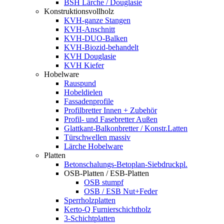
BSH Lärche / Douglasie
Konstruktionsvollholz
KVH-ganze Stangen
KVH-Anschnitt
KVH-DUO-Balken
KVH-Biozid-behandelt
KVH Douglasie
KVH Kiefer
Hobelware
Rauspund
Hobeldielen
Fassadenprofile
Profilbretter Innen + Zubehör
Profil- und Fasebretter Außen
Glattkant-Balkonbretter / Konstr.Latten
Türschwellen massiv
Lärche Hobelware
Platten
Betonschalungs-Betoplan-Siebdruckpl.
OSB-Platten / ESB-Platten
OSB stumpf
OSB / ESB Nut+Feder
Sperrholzplatten
Kerto-Q Furnierschichtholz
3-Schichtplatten