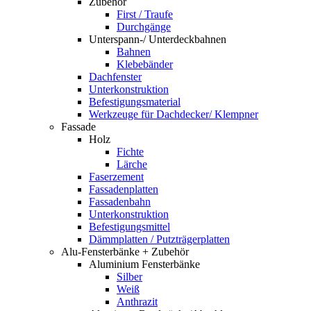
Zubehör
First / Traufe
Durchgänge
Unterspann-/ Unterdeckbahnen
Bahnen
Klebebänder
Dachfenster
Unterkonstruktion
Befestigungsmaterial
Werkzeuge für Dachdecker/ Klempner
Fassade
Holz
Fichte
Lärche
Faserzement
Fassadenplatten
Fassadenbahn
Unterkonstruktion
Befestigungsmittel
Dämmplatten / Putzträgerplatten
Alu-Fensterbänke + Zubehör
Aluminium Fensterbänke
Silber
Weiß
Anthrazit