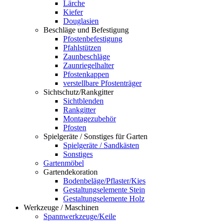
Lärche
Kiefer
Douglasien
Beschläge und Befestigung
Pfostenbefestigung
Pfahlstützen
Zaunbeschläge
Zaunriegelhalter
Pfostenkappen
verstellbare Pfostenträger
Sichtschutz/Rankgitter
Sichtblenden
Rankgitter
Montagezubehör
Pfosten
Spielgeräte / Sonstiges für Garten
Spielgeräte / Sandkästen
Sonstiges
Gartenmöbel
Gartendekoration
Bodenbeläge/Pflaster/Kies
Gestaltungselemente Stein
Gestaltungselemente Holz
Werkzeuge / Maschinen
Spannwerkzeuge/Keile