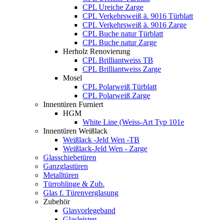
CPL Ureiche Zarge
CPL Verkehrsweiß ä. 9016 Türblatt
CPL Verkehrsweiß ä. 9016 Zarge
CPL Buche natur Türblatt
CPL Buche natur Zarge
Herholz Renovierung
CPL Brilliantweiss TB
CPL Brilliantweiss Zarge
Mosel
CPL Polarweiß Türblatt
CPL Polarweiß Zarge
Innentüren Furniert
HGM
White Line (Weiss-Art Typ 101e
Innentüren Weißlack
Weißlack -Jeld Wen -TB
Weißlack-Jeld Wen - Zarge
Glasschiebetüren
Ganzglastüren
Metalltüren
Türrohlinge & Zub.
Glas f. Türenverglasung
Zubehör
Glasvorlegeband
Glasleisten