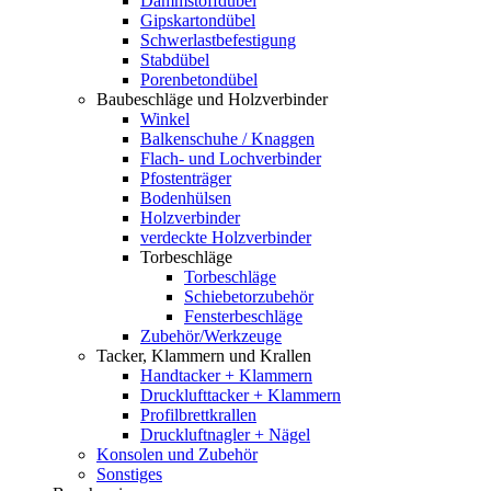
Dämmstoffdübel
Gipskartondübel
Schwerlastbefestigung
Stabdübel
Porenbetondübel
Baubeschläge und Holzverbinder
Winkel
Balkenschuhe / Knaggen
Flach- und Lochverbinder
Pfostenträger
Bodenhülsen
Holzverbinder
verdeckte Holzverbinder
Torbeschläge
Torbeschläge
Schiebetorzubehör
Fensterbeschläge
Zubehör/Werkzeuge
Tacker, Klammern und Krallen
Handtacker + Klammern
Drucklufttacker + Klammern
Profilbrettkrallen
Druckluftnagler + Nägel
Konsolen und Zubehör
Sonstiges