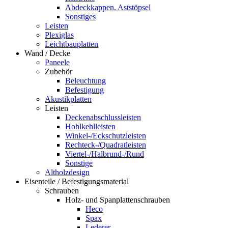
Abdeckkappen, Aststöpsel
Sonstiges
Leisten
Plexiglas
Leichtbauplatten
Wand / Decke
Paneele
Zubehör
Beleuchtung
Befestigung
Akustikplatten
Leisten
Deckenabschlussleisten
Hohlkehlleisten
Winkel-/Eckschutzleisten
Rechteck-/Quadratleisten
Viertel-/Halbrund-/Rund
Sonstige
Altholzdesign
Eisenteile / Befestigungsmaterial
Schrauben
Holz- und Spanplattenschrauben
Heco
Spax
Lederer