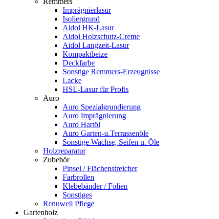
Remmers
Imprägnierlasur
Isoliergrund
Aidol HK-Lasur
Aidol Holzschutz-Creme
Aidol Langzeit-Lasur
Kompaktbeize
Deckfarbe
Sonstige Remmers-Erzeugnisse
Lacke
HSL-Lasur für Profis
Auro
Auro Spezialgrundierung
Auro Imprägnierung
Auro Hartöl
Auro Garten-u.Terrassenöle
Sonstige Wachse, Seifen u. Öle
Holzreparatur
Zubehör
Pinsel / Flächenstreicher
Farbrollen
Klebebänder / Folien
Sonstiges
Renuwell Pflege
Gartenholz