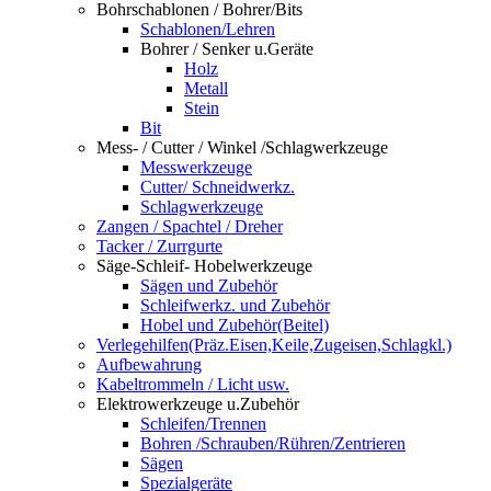
Bohrschablonen / Bohrer/Bits
Schablonen/Lehren
Bohrer / Senker u.Geräte
Holz
Metall
Stein
Bit
Mess- / Cutter / Winkel /Schlagwerkzeuge
Messwerkzeuge
Cutter/ Schneidwerkz.
Schlagwerkzeuge
Zangen / Spachtel / Dreher
Tacker / Zurrgurte
Säge-Schleif- Hobelwerkzeuge
Sägen und Zubehör
Schleifwerkz. und Zubehör
Hobel und Zubehör(Beitel)
Verlegehilfen(Präz.Eisen,Keile,Zugeisen,Schlagkl.)
Aufbewahrung
Kabeltrommeln / Licht usw.
Elektrowerkzeuge u.Zubehör
Schleifen/Trennen
Bohren /Schrauben/Rühren/Zentrieren
Sägen
Spezialgeräte