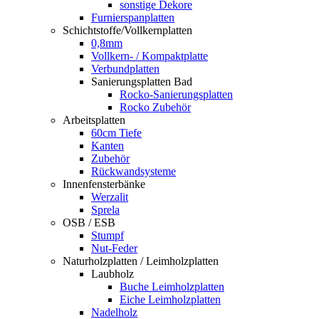
sonstige Dekore
Furnierspanplatten
Schichtstoffe/Vollkernplatten
0,8mm
Vollkern- / Kompaktplatte
Verbundplatten
Sanierungsplatten Bad
Rocko-Sanierungsplatten
Rocko Zubehör
Arbeitsplatten
60cm Tiefe
Kanten
Zubehör
Rückwandsysteme
Innenfensterbänke
Werzalit
Sprela
OSB / ESB
Stumpf
Nut-Feder
Naturholzplatten / Leimholzplatten
Laubholz
Buche Leimholzplatten
Eiche Leimholzplatten
Nadelholz