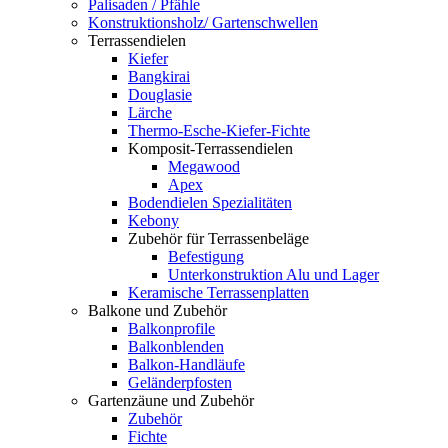
Palisaden / Pfähle
Konstruktionsholz/ Gartenschwellen
Terrassendielen
Kiefer
Bangkirai
Douglasie
Lärche
Thermo-Esche-Kiefer-Fichte
Komposit-Terrassendielen
Megawood
Apex
Bodendielen Spezialitäten
Kebony
Zubehör für Terrassenbeläge
Befestigung
Unterkonstruktion Alu und Lager
Keramische Terrassenplatten
Balkone und Zubehör
Balkonprofile
Balkonblenden
Balkon-Handläufe
Geländerpfosten
Gartenzäune und Zubehör
Zubehör
Fichte