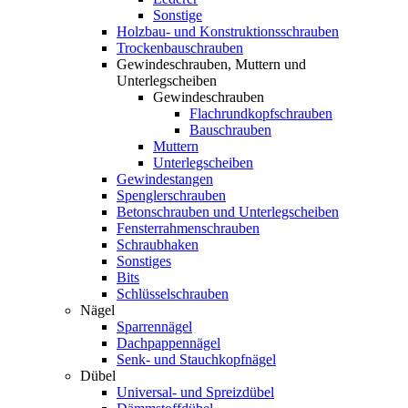
Sonstige
Holzbau- und Konstruktionsschrauben
Trockenbauschrauben
Gewindeschrauben, Muttern und
Unterlegscheiben
Gewindeschrauben
Flachrundkopfschrauben
Bauschrauben
Muttern
Unterlegscheiben
Gewindestangen
Spenglerschrauben
Betonschrauben und Unterlegscheiben
Fensterrahmenschrauben
Schraubhaken
Sonstiges
Bits
Schlüsselschrauben
Nägel
Sparrennägel
Dachpappennägel
Senk- und Stauchkopfnägel
Dübel
Universal- und Spreizdübel