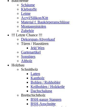
Bauchemie
Schäume
Klebstoffe
Leime
Acryl/Silikon/Kitt
Material f. Baukörperanschlüsse
Montagepistolen
Zubehör
!!! Letzte Chance !!!
Dekorspan-Abverkauf
Türen / Haustüren
Jeld Wen
Gartenartikel
Sonstiges
Altholz
Holzbau
Schnittholz
Latten
Kantholz
Bohlen / Rohhobler
Keilbohlen / Holzkeile
Dachschalung
Brettschichtholz
BSH-ganze Stangen
BSH-Anschnitte