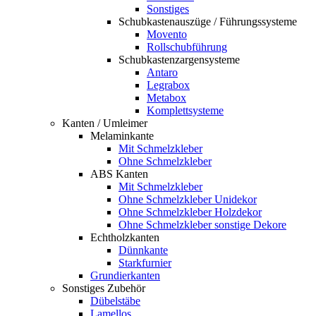
Sonstiges
Schubkastenauszüge / Führungssysteme
Movento
Rollschubführung
Schubkastenzargensysteme
Antaro
Legrabox
Metabox
Komplettsysteme
Kanten / Umleimer
Melaminkante
Mit Schmelzkleber
Ohne Schmelzkleber
ABS Kanten
Mit Schmelzkleber
Ohne Schmelzkleber Unidekor
Ohne Schmelzkleber Holzdekor
Ohne Schmelzkleber sonstige Dekore
Echtholzkanten
Dünnkante
Starkfurnier
Grundierkanten
Sonstiges Zubehör
Dübelstäbe
Lamellos