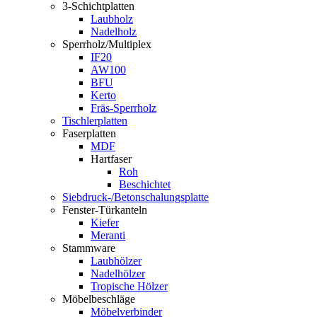
3-Schichtplatten
Laubholz
Nadelholz
Sperrholz/Multiplex
IF20
AW100
BFU
Kerto
Fräs-Sperrholz
Tischlerplatten
Faserplatten
MDF
Hartfaser
Roh
Beschichtet
Siebdruck-/Betonschalungsplatte
Fenster-Türkanteln
Kiefer
Meranti
Stammware
Laubhölzer
Nadelhölzer
Tropische Hölzer
Möbelbeschläge
Möbelverbinder