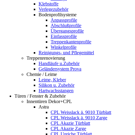
Klebstoffe
Verlegezubehör
Bodenprofilsysteme
Anpassprofile
Abschlußprofile
Übergangsprofile
Einfassprofile
Treppenkantenprofile
Winkelprofile
Reinigungs- und Pflegemittel
Treppenrenovierung
Handläufe u.Zubehör
Geländersystem Prova
Chemie / Leime
Leime, Kleber
Silikon u. Zubehör
Hartwachsstangen
Türen / Fenster & Zubehör
Innentüren Dekor+CPL
Astra
CPL Weisslack ä. 9010 Türblatt
CPL Weisslack ä. 9010 Zarge
CPL Akazie Türblatt
CPL Akazie Zarge
CPL Ureiche Türblatt