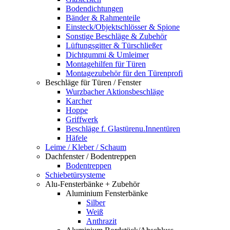
Bodendichtungen
Bänder & Rahmenteile
Einsteck/Objektschlösser & Spione
Sonstige Beschläge & Zubehör
Lüftungsgitter & Türschließer
Dichtgummi & Umleimer
Montagehilfen für Türen
Montagezubehör für den Türenprofi
Beschläge für Türen / Fenster
Wurzbacher Aktionsbeschläge
Karcher
Hoppe
Griffwerk
Beschläge f. Glastürenu.Innentüren
Häfele
Leime / Kleber / Schaum
Dachfenster / Bodentreppen
Bodentreppen
Schiebetürsysteme
Alu-Fensterbänke + Zubehör
Aluminium Fensterbänke
Silber
Weiß
Anthrazit