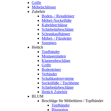
Griffe
Möbelschlösser
Zubehör
Boden- / Regalträger
Möbel-/Sockelfüße
Kabeldurchlässe
Schiebetürbeschläge
Schrankaufhänger
Möbel- / Filzgleiter
Sonstiges
Hettich
Topfbänder
Montageplatten
Klappenbeschläge
Griffe
Bodenträger
Verbinder
Schubkastensysteme
Sockelfüße / Tischbeine
Schiebetürbeschläge
Hettich Zubehör
BLUM
Beschläge für Möbeltüren / Topfbänder
Topfbänder
Blumotion