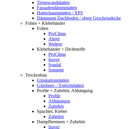
Trennwandplatten
Fassadendämmplatten
Hartschaumplatten / XPS
Dämmung Dachboden / obere Geschossdecke
Folien + Klebebänder
Folien
ProClima
Alujet
Weitere
Klebebänder + Dichtstoffe
ProClima
Isover
Soudal
Sonstige
Trockenbau
Gipskartonplatten
Gipsfaser- / Estrichplatten
Profile + Zubehör, Abhängung
Profile
Abhängung
Zubehör
Spachtel, Kleber
Zubehör
Dampfbremsen + Zubehör
Isover