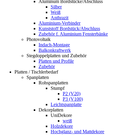
Aluminum Bordstücke/Abschluss
Silber
Weiß
Anthrazit
Aluminium-Verbinder
Kunststoff Bordstück/Abschluss
Zubehör f. Aluminium Fensterbänke
Photovoltaik
Indach-Montage
Balkonkraftwerk
Stegdoppelplatten und Zubehör
Platten und Profile
Zubehör
Platten / Tischlerbedarf
Spanplatten
Rohspanplatten
Stumpf
P2 (V20)
P3 (V100)
Leichtspanplatte
Dekorplatten
UniDekore
weiß
Holzdekore
Hochglanz- und Mattdekore