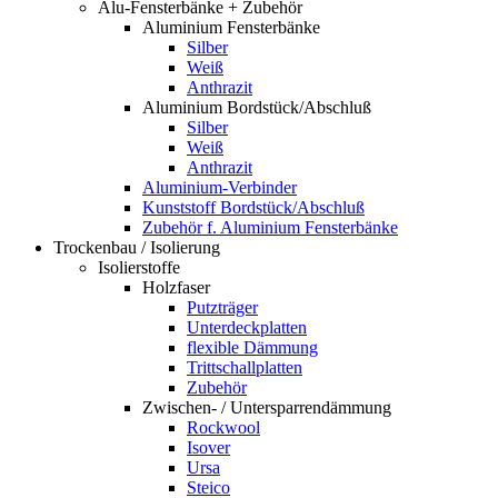
Alu-Fensterbänke + Zubehör
Aluminium Fensterbänke
Silber
Weiß
Anthrazit
Aluminium Bordstück/Abschluß
Silber
Weiß
Anthrazit
Aluminium-Verbinder
Kunststoff Bordstück/Abschluß
Zubehör f. Aluminium Fensterbänke
Trockenbau / Isolierung
Isolierstoffe
Holzfaser
Putzträger
Unterdeckplatten
flexible Dämmung
Trittschallplatten
Zubehör
Zwischen- / Untersparrendämmung
Rockwool
Isover
Ursa
Steico