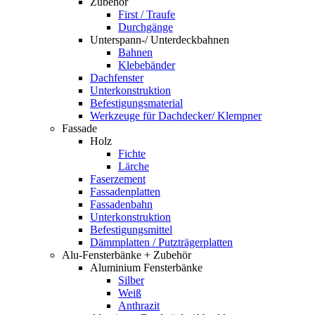
Zubehör
First / Traufe
Durchgänge
Unterspann-/ Unterdeckbahnen
Bahnen
Klebebänder
Dachfenster
Unterkonstruktion
Befestigungsmaterial
Werkzeuge für Dachdecker/ Klempner
Fassade
Holz
Fichte
Lärche
Faserzement
Fassadenplatten
Fassadenbahn
Unterkonstruktion
Befestigungsmittel
Dämmplatten / Putzträgerplatten
Alu-Fensterbänke + Zubehör
Aluminium Fensterbänke
Silber
Weiß
Anthrazit