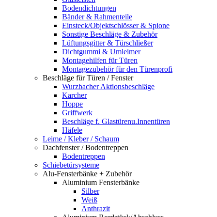
Bodendichtungen
Bänder & Rahmenteile
Einsteck/Objektschlösser & Spione
Sonstige Beschläge & Zubehör
Lüftungsgitter & Türschließer
Dichtgummi & Umleimer
Montagehilfen für Türen
Montagezubehör für den Türenprofi
Beschläge für Türen / Fenster
Wurzbacher Aktionsbeschläge
Karcher
Hoppe
Griffwerk
Beschläge f. Glastürenu.Innentüren
Häfele
Leime / Kleber / Schaum
Dachfenster / Bodentreppen
Bodentreppen
Schiebetürsysteme
Alu-Fensterbänke + Zubehör
Aluminium Fensterbänke
Silber
Weiß
Anthrazit