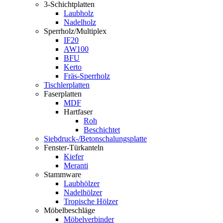
3-Schichtplatten
Laubholz
Nadelholz
Sperrholz/Multiplex
IF20
AW100
BFU
Kerto
Fräs-Sperrholz
Tischlerplatten
Faserplatten
MDF
Hartfaser
Roh
Beschichtet
Siebdruck-/Betonschalungsplatte
Fenster-Türkanteln
Kiefer
Meranti
Stammware
Laubhölzer
Nadelhölzer
Tropische Hölzer
Möbelbeschläge
Möbelverbinder