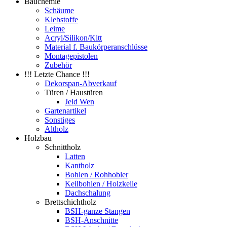
Bauchemie
Schäume
Klebstoffe
Leime
Acryl/Silikon/Kitt
Material f. Baukörperanschlüsse
Montagepistolen
Zubehör
!!! Letzte Chance !!!
Dekorspan-Abverkauf
Türen / Haustüren
Jeld Wen
Gartenartikel
Sonstiges
Altholz
Holzbau
Schnittholz
Latten
Kantholz
Bohlen / Rohhobler
Keilbohlen / Holzkeile
Dachschalung
Brettschichtholz
BSH-ganze Stangen
BSH-Anschnitte