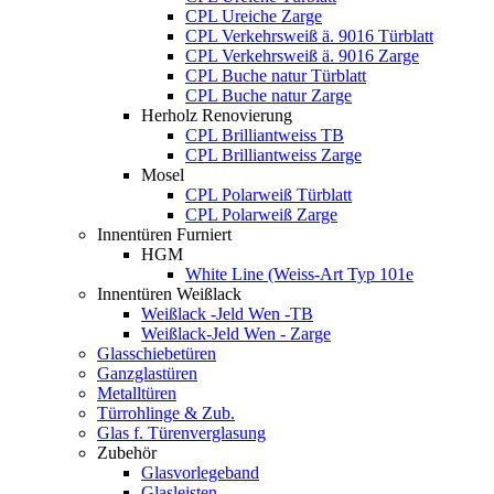
CPL Ureiche Zarge
CPL Verkehrsweiß ä. 9016 Türblatt
CPL Verkehrsweiß ä. 9016 Zarge
CPL Buche natur Türblatt
CPL Buche natur Zarge
Herholz Renovierung
CPL Brilliantweiss TB
CPL Brilliantweiss Zarge
Mosel
CPL Polarweiß Türblatt
CPL Polarweiß Zarge
Innentüren Furniert
HGM
White Line (Weiss-Art Typ 101e
Innentüren Weißlack
Weißlack -Jeld Wen -TB
Weißlack-Jeld Wen - Zarge
Glasschiebetüren
Ganzglastüren
Metalltüren
Türrohlinge & Zub.
Glas f. Türenverglasung
Zubehör
Glasvorlegeband
Glasleisten