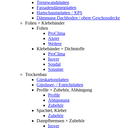
Trennwandplatten
Fassadendämmplatten
Hartschaumplatten / XPS
Dämmung Dachboden / obere Geschossdecke
Folien + Klebebänder
Folien
ProClima
Alujet
Weitere
Klebebänder + Dichtstoffe
ProClima
Isover
Soudal
Sonstige
Trockenbau
Gipskartonplatten
Gipsfaser- / Estrichplatten
Profile + Zubehör, Abhängung
Profile
Abhängung
Zubehör
Spachtel, Kleber
Zubehör
Dampfbremsen + Zubehör
Isover