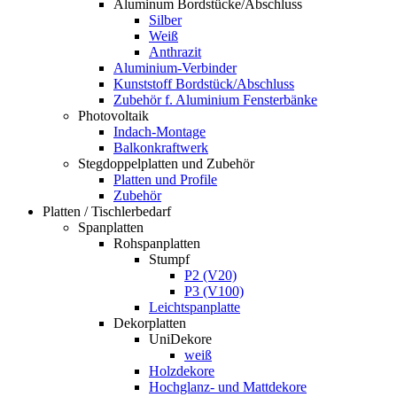
Aluminum Bordstücke/Abschluss
Silber
Weiß
Anthrazit
Aluminium-Verbinder
Kunststoff Bordstück/Abschluss
Zubehör f. Aluminium Fensterbänke
Photovoltaik
Indach-Montage
Balkonkraftwerk
Stegdoppelplatten und Zubehör
Platten und Profile
Zubehör
Platten / Tischlerbedarf
Spanplatten
Rohspanplatten
Stumpf
P2 (V20)
P3 (V100)
Leichtspanplatte
Dekorplatten
UniDekore
weiß
Holzdekore
Hochglanz- und Mattdekore