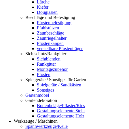
Lärche
Kiefer
Douglasien
Beschläge und Befestigung
Pfostenbefestigung
Pfahlstützen
Zaunbeschläge
Zaunriegelhalter
Pfostenkappen
verstellbare Pfostenträger
Sichtschutz/Rankgitter
Sichtblenden
Rankgitter
Montagezubehör
Pfosten
Spielgeräte / Sonstiges für Garten
Spielgeräte / Sandkästen
Sonstiges
Gartenmöbel
Gartendekoration
Bodenbeläge/Pflaster/Kies
Gestaltungselemente Stein
Gestaltungselemente Holz
Werkzeuge / Maschinen
Spannwerkzeuge/Keile