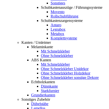
Sonstiges
Schubkastenauszüge / Führungssysteme
Movento
Rollschubführung
Schubkastenzargensysteme
Antaro
Legrabox
Metabox
Komplettsysteme
Kanten / Umleimer
Melaminkante
Mit Schmelzkleber
Ohne Schmelzkleber
ABS Kanten
Mit Schmelzkleber
Ohne Schmelzkleber Unidekor
Ohne Schmelzkleber Holzdekor
Ohne Schmelzkleber sonstige Dekore
Echtholzkanten
Dünnkante
Starkfurnier
Grundierkanten
Sonstiges Zubehör
Dübelstäbe
Lamellos