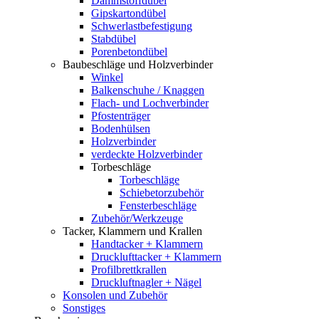
Dämmstoffdübel
Gipskartondübel
Schwerlastbefestigung
Stabdübel
Porenbetondübel
Baubeschläge und Holzverbinder
Winkel
Balkenschuhe / Knaggen
Flach- und Lochverbinder
Pfostenträger
Bodenhülsen
Holzverbinder
verdeckte Holzverbinder
Torbeschläge
Torbeschläge
Schiebetorzubehör
Fensterbeschläge
Zubehör/Werkzeuge
Tacker, Klammern und Krallen
Handtacker + Klammern
Drucklufttacker + Klammern
Profilbrettkrallen
Druckluftnagler + Nägel
Konsolen und Zubehör
Sonstiges