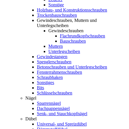
Sonstige
Holzbau- und Konstruktionsschrauben
Trockenbauschrauben
Gewindeschrauben, Muttern und
Unterlegscheiben
Gewindeschrauben
Flachrundkopfschrauben
Bauschrauben
Muttern
Unterlegscheiben
Gewindestangen
Spenglerschrauben
Betonschrauben und Unterlegscheiben
Fensterrahmenschrauben
Schraubhaken
Sonstiges
Bits
Schlüsselschrauben
Nägel
Sparrennägel
Dachpappennägel
Senk- und Stauchkopfnägel
Dübel
Universal- und Spreizdübel