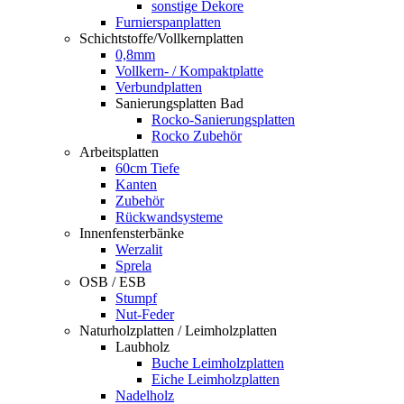
sonstige Dekore
Furnierspanplatten
Schichtstoffe/Vollkernplatten
0,8mm
Vollkern- / Kompaktplatte
Verbundplatten
Sanierungsplatten Bad
Rocko-Sanierungsplatten
Rocko Zubehör
Arbeitsplatten
60cm Tiefe
Kanten
Zubehör
Rückwandsysteme
Innenfensterbänke
Werzalit
Sprela
OSB / ESB
Stumpf
Nut-Feder
Naturholzplatten / Leimholzplatten
Laubholz
Buche Leimholzplatten
Eiche Leimholzplatten
Nadelholz