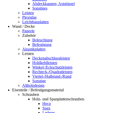
Abdeckkappen, Aststöpsel
Sonstiges
Leisten
Plexiglas
Leichtbauplatten
Wand / Decke
Paneele
Zubehör
Beleuchtung
Befestigung
Akustikplatten
Leisten
Deckenabschlussleisten
Hohlkehlleisten
Winkel-/Eckschutzleisten
Rechteck-/Quadratleisten
Viertel-/Halbrund-/Rund
Sonstige
Altholzdesign
Eisenteile / Befestigungsmaterial
Schrauben
Holz- und Spanplattenschrauben
Heco
Spax
Lederer