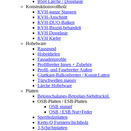
BSH Lärche / Douglasie
Konstruktionsvollholz
KVH-ganze Stangen
KVH-Anschnitt
KVH-DUO-Balken
KVH-Biozid-behandelt
KVH Douglasie
KVH Kiefer
Hobelware
Rauspund
Hobeldielen
Fassadenprofile
Profilbretter Innen + Zubehör
Profil- und Fasebretter Außen
Glattkant-Balkonbretter / Konstr.Latten
Türschwellen massiv
Lärche Hobelware
Platten
Betonschalungs-Betoplan-Siebdruckpl.
OSB-Platten / ESB-Platten
OSB stumpf
OSB / ESB Nut+Feder
Sperrholzplatten
Kerto-Q Furnierschichtholz
3-Schichtplatten