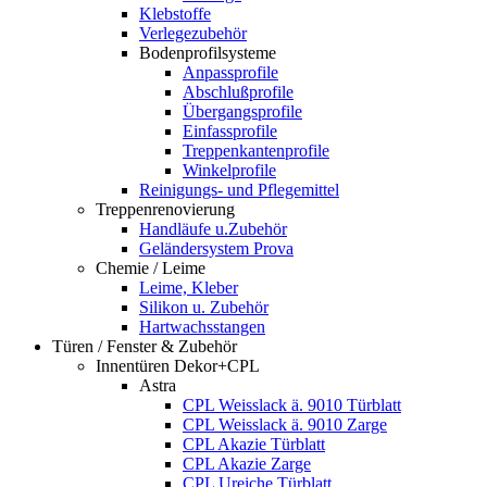
Klebstoffe
Verlegezubehör
Bodenprofilsysteme
Anpassprofile
Abschlußprofile
Übergangsprofile
Einfassprofile
Treppenkantenprofile
Winkelprofile
Reinigungs- und Pflegemittel
Treppenrenovierung
Handläufe u.Zubehör
Geländersystem Prova
Chemie / Leime
Leime, Kleber
Silikon u. Zubehör
Hartwachsstangen
Türen / Fenster & Zubehör
Innentüren Dekor+CPL
Astra
CPL Weisslack ä. 9010 Türblatt
CPL Weisslack ä. 9010 Zarge
CPL Akazie Türblatt
CPL Akazie Zarge
CPL Ureiche Türblatt