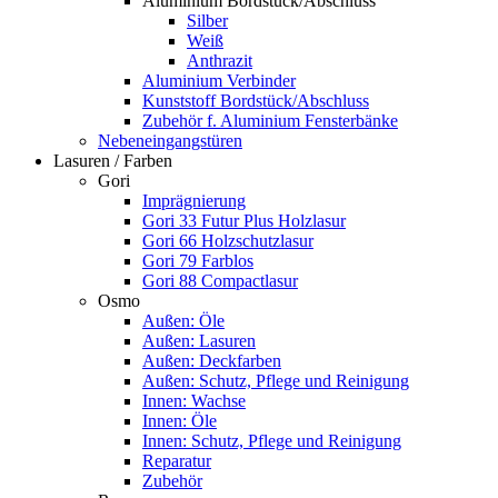
Aluminium Bordstück/Abschluss
Silber
Weiß
Anthrazit
Aluminium Verbinder
Kunststoff Bordstück/Abschluss
Zubehör f. Aluminium Fensterbänke
Nebeneingangstüren
Lasuren / Farben
Gori
Imprägnierung
Gori 33 Futur Plus Holzlasur
Gori 66 Holzschutzlasur
Gori 79 Farblos
Gori 88 Compactlasur
Osmo
Außen: Öle
Außen: Lasuren
Außen: Deckfarben
Außen: Schutz, Pflege und Reinigung
Innen: Wachse
Innen: Öle
Innen: Schutz, Pflege und Reinigung
Reparatur
Zubehör