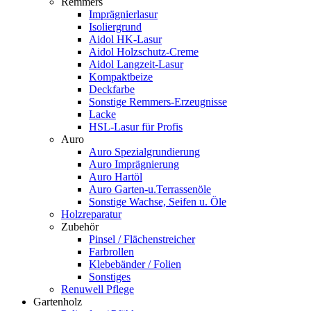
Remmers
Imprägnierlasur
Isoliergrund
Aidol HK-Lasur
Aidol Holzschutz-Creme
Aidol Langzeit-Lasur
Kompaktbeize
Deckfarbe
Sonstige Remmers-Erzeugnisse
Lacke
HSL-Lasur für Profis
Auro
Auro Spezialgrundierung
Auro Imprägnierung
Auro Hartöl
Auro Garten-u.Terrassenöle
Sonstige Wachse, Seifen u. Öle
Holzreparatur
Zubehör
Pinsel / Flächenstreicher
Farbrollen
Klebebänder / Folien
Sonstiges
Renuwell Pflege
Gartenholz