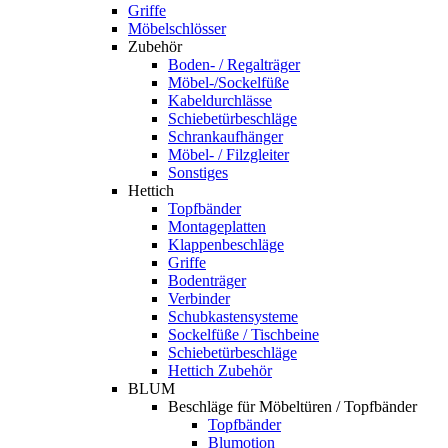
Griffe
Möbelschlösser
Zubehör
Boden- / Regalträger
Möbel-/Sockelfüße
Kabeldurchlässe
Schiebetürbeschläge
Schrankaufhänger
Möbel- / Filzgleiter
Sonstiges
Hettich
Topfbänder
Montageplatten
Klappenbeschläge
Griffe
Bodenträger
Verbinder
Schubkastensysteme
Sockelfüße / Tischbeine
Schiebetürbeschläge
Hettich Zubehör
BLUM
Beschläge für Möbeltüren / Topfbänder
Topfbänder
Blumotion