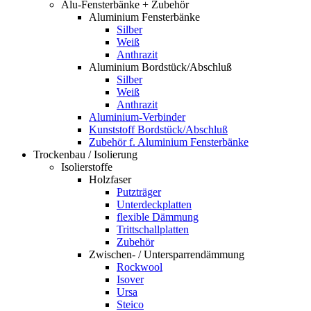
Alu-Fensterbänke + Zubehör
Aluminium Fensterbänke
Silber
Weiß
Anthrazit
Aluminium Bordstück/Abschluß
Silber
Weiß
Anthrazit
Aluminium-Verbinder
Kunststoff Bordstück/Abschluß
Zubehör f. Aluminium Fensterbänke
Trockenbau / Isolierung
Isolierstoffe
Holzfaser
Putzträger
Unterdeckplatten
flexible Dämmung
Trittschallplatten
Zubehör
Zwischen- / Untersparrendämmung
Rockwool
Isover
Ursa
Steico