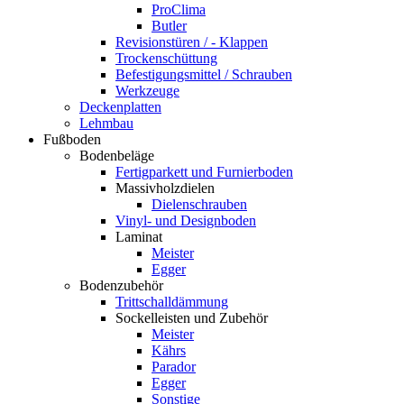
ProClima
Butler
Revisionstüren / - Klappen
Trockenschüttung
Befestigungsmittel / Schrauben
Werkzeuge
Deckenplatten
Lehmbau
Fußboden
Bodenbeläge
Fertigparkett und Furnierboden
Massivholzdielen
Dielenschrauben
Vinyl- und Designboden
Laminat
Meister
Egger
Bodenzubehör
Trittschalldämmung
Sockelleisten und Zubehör
Meister
Kährs
Parador
Egger
Sonstige