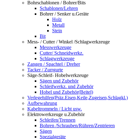
Bohrschablonen / Bohrer/Bits
Schablonen/Lehren
Bohrer / Senker u.Geräte
Holz
Metall
Stein
Bit
Mess- / Cutter / Winkel /Schlagwerkzeuge
Messwerkzeuge
Cutter/ Schneidwerkz.
Schlagwerkzeuge
Zangen / Spachtel / Dreher
Tacker / Zurrgurte
Säge-Schleif- Hobelwerkzeuge
Sägen und Zubehör
Schleifwerkz. und Zubehör
Hobel und Zubehör(Beitel)
Verlegehilfen(Präz.Eisen,Keile,Zugeisen,Schlagkl.)
Aufbewahrung
Kabeltrommeln / Licht usw.
Elektrowerkzeuge u.Zubehör
Schleifen/Trennen
Bohren /Schrauben/Rühren/Zentrieren
Sägen
Spezialgeräte