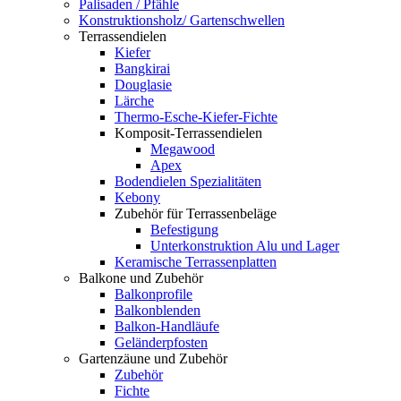
Palisaden / Pfähle
Konstruktionsholz/ Gartenschwellen
Terrassendielen
Kiefer
Bangkirai
Douglasie
Lärche
Thermo-Esche-Kiefer-Fichte
Komposit-Terrassendielen
Megawood
Apex
Bodendielen Spezialitäten
Kebony
Zubehör für Terrassenbeläge
Befestigung
Unterkonstruktion Alu und Lager
Keramische Terrassenplatten
Balkone und Zubehör
Balkonprofile
Balkonblenden
Balkon-Handläufe
Geländerpfosten
Gartenzäune und Zubehör
Zubehör
Fichte