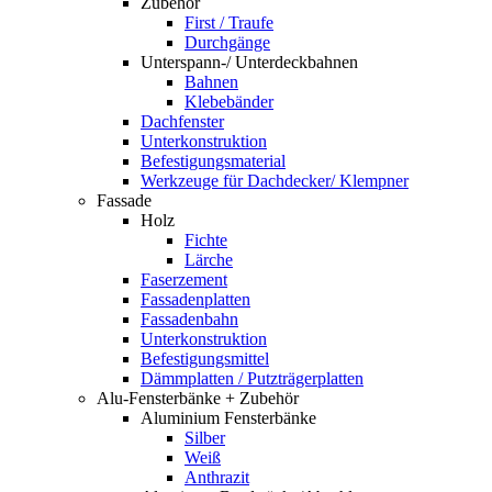
Zubehör
First / Traufe
Durchgänge
Unterspann-/ Unterdeckbahnen
Bahnen
Klebebänder
Dachfenster
Unterkonstruktion
Befestigungsmaterial
Werkzeuge für Dachdecker/ Klempner
Fassade
Holz
Fichte
Lärche
Faserzement
Fassadenplatten
Fassadenbahn
Unterkonstruktion
Befestigungsmittel
Dämmplatten / Putzträgerplatten
Alu-Fensterbänke + Zubehör
Aluminium Fensterbänke
Silber
Weiß
Anthrazit