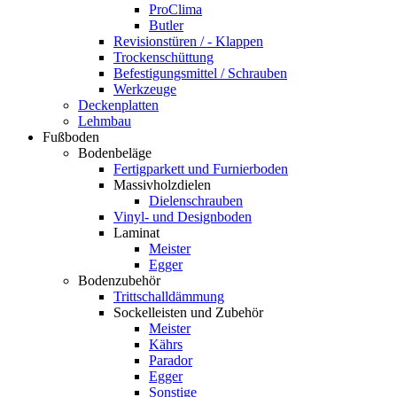
ProClima
Butler
Revisionstüren / - Klappen
Trockenschüttung
Befestigungsmittel / Schrauben
Werkzeuge
Deckenplatten
Lehmbau
Fußboden
Bodenbeläge
Fertigparkett und Furnierboden
Massivholzdielen
Dielenschrauben
Vinyl- und Designboden
Laminat
Meister
Egger
Bodenzubehör
Trittschalldämmung
Sockelleisten und Zubehör
Meister
Kährs
Parador
Egger
Sonstige