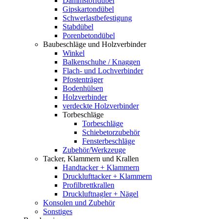
Dämmstoffdübel
Gipskartondübel
Schwerlastbefestigung
Stabdübel
Porenbetondübel
Baubeschläge und Holzverbinder
Winkel
Balkenschuhe / Knaggen
Flach- und Lochverbinder
Pfostenträger
Bodenhülsen
Holzverbinder
verdeckte Holzverbinder
Torbeschläge
Torbeschläge
Schiebetorzubehör
Fensterbeschläge
Zubehör/Werkzeuge
Tacker, Klammern und Krallen
Handtacker + Klammern
Drucklufttacker + Klammern
Profilbrettkrallen
Druckluftnagler + Nägel
Konsolen und Zubehör
Sonstiges