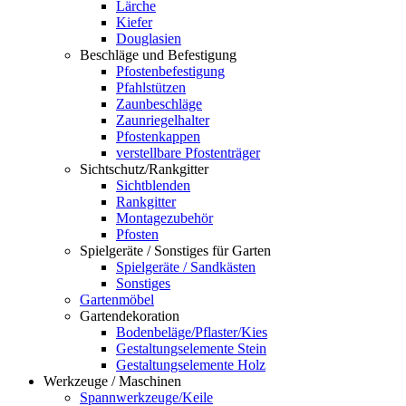
Lärche
Kiefer
Douglasien
Beschläge und Befestigung
Pfostenbefestigung
Pfahlstützen
Zaunbeschläge
Zaunriegelhalter
Pfostenkappen
verstellbare Pfostenträger
Sichtschutz/Rankgitter
Sichtblenden
Rankgitter
Montagezubehör
Pfosten
Spielgeräte / Sonstiges für Garten
Spielgeräte / Sandkästen
Sonstiges
Gartenmöbel
Gartendekoration
Bodenbeläge/Pflaster/Kies
Gestaltungselemente Stein
Gestaltungselemente Holz
Werkzeuge / Maschinen
Spannwerkzeuge/Keile