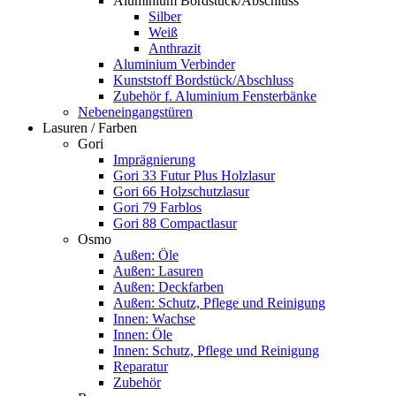
Aluminium Bordstück/Abschluss
Silber
Weiß
Anthrazit
Aluminium Verbinder
Kunststoff Bordstück/Abschluss
Zubehör f. Aluminium Fensterbänke
Nebeneingangstüren
Lasuren / Farben
Gori
Imprägnierung
Gori 33 Futur Plus Holzlasur
Gori 66 Holzschutzlasur
Gori 79 Farblos
Gori 88 Compactlasur
Osmo
Außen: Öle
Außen: Lasuren
Außen: Deckfarben
Außen: Schutz, Pflege und Reinigung
Innen: Wachse
Innen: Öle
Innen: Schutz, Pflege und Reinigung
Reparatur
Zubehör