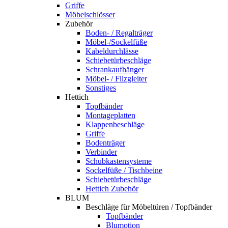
Griffe
Möbelschlösser
Zubehör
Boden- / Regalträger
Möbel-/Sockelfüße
Kabeldurchlässe
Schiebetürbeschläge
Schrankaufhänger
Möbel- / Filzgleiter
Sonstiges
Hettich
Topfbänder
Montageplatten
Klappenbeschläge
Griffe
Bodenträger
Verbinder
Schubkastensysteme
Sockelfüße / Tischbeine
Schiebetürbeschläge
Hettich Zubehör
BLUM
Beschläge für Möbeltüren / Topfbänder
Topfbänder
Blumotion