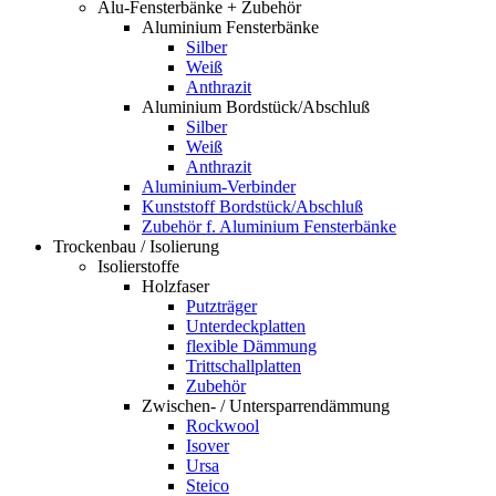
Alu-Fensterbänke + Zubehör
Aluminium Fensterbänke
Silber
Weiß
Anthrazit
Aluminium Bordstück/Abschluß
Silber
Weiß
Anthrazit
Aluminium-Verbinder
Kunststoff Bordstück/Abschluß
Zubehör f. Aluminium Fensterbänke
Trockenbau / Isolierung
Isolierstoffe
Holzfaser
Putzträger
Unterdeckplatten
flexible Dämmung
Trittschallplatten
Zubehör
Zwischen- / Untersparrendämmung
Rockwool
Isover
Ursa
Steico