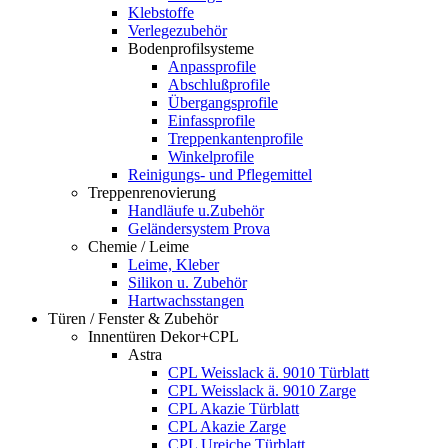
Klebstoffe
Verlegezubehör
Bodenprofilsysteme
Anpassprofile
Abschlußprofile
Übergangsprofile
Einfassprofile
Treppenkantenprofile
Winkelprofile
Reinigungs- und Pflegemittel
Treppenrenovierung
Handläufe u.Zubehör
Geländersystem Prova
Chemie / Leime
Leime, Kleber
Silikon u. Zubehör
Hartwachsstangen
Türen / Fenster & Zubehör
Innentüren Dekor+CPL
Astra
CPL Weisslack ä. 9010 Türblatt
CPL Weisslack ä. 9010 Zarge
CPL Akazie Türblatt
CPL Akazie Zarge
CPL Ureiche Türblatt