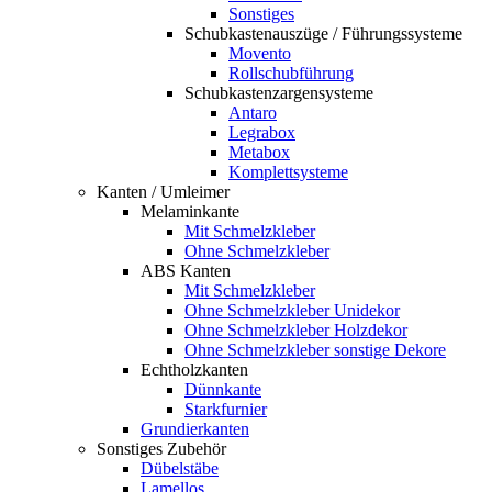
Sonstiges
Schubkastenauszüge / Führungssysteme
Movento
Rollschubführung
Schubkastenzargensysteme
Antaro
Legrabox
Metabox
Komplettsysteme
Kanten / Umleimer
Melaminkante
Mit Schmelzkleber
Ohne Schmelzkleber
ABS Kanten
Mit Schmelzkleber
Ohne Schmelzkleber Unidekor
Ohne Schmelzkleber Holzdekor
Ohne Schmelzkleber sonstige Dekore
Echtholzkanten
Dünnkante
Starkfurnier
Grundierkanten
Sonstiges Zubehör
Dübelstäbe
Lamellos