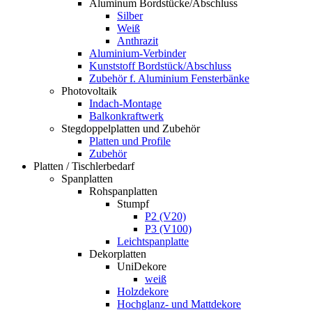
Aluminum Bordstücke/Abschluss
Silber
Weiß
Anthrazit
Aluminium-Verbinder
Kunststoff Bordstück/Abschluss
Zubehör f. Aluminium Fensterbänke
Photovoltaik
Indach-Montage
Balkonkraftwerk
Stegdoppelplatten und Zubehör
Platten und Profile
Zubehör
Platten / Tischlerbedarf
Spanplatten
Rohspanplatten
Stumpf
P2 (V20)
P3 (V100)
Leichtspanplatte
Dekorplatten
UniDekore
weiß
Holzdekore
Hochglanz- und Mattdekore