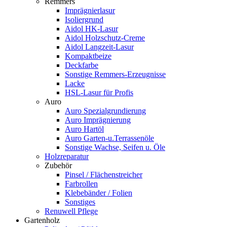
Remmers
Imprägnierlasur
Isoliergrund
Aidol HK-Lasur
Aidol Holzschutz-Creme
Aidol Langzeit-Lasur
Kompaktbeize
Deckfarbe
Sonstige Remmers-Erzeugnisse
Lacke
HSL-Lasur für Profis
Auro
Auro Spezialgrundierung
Auro Imprägnierung
Auro Hartöl
Auro Garten-u.Terrassenöle
Sonstige Wachse, Seifen u. Öle
Holzreparatur
Zubehör
Pinsel / Flächenstreicher
Farbrollen
Klebebänder / Folien
Sonstiges
Renuwell Pflege
Gartenholz