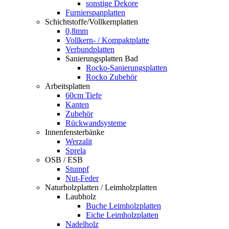
sonstige Dekore
Furnierspanplatten
Schichtstoffe/Vollkernplatten
0,8mm
Vollkern- / Kompaktplatte
Verbundplatten
Sanierungsplatten Bad
Rocko-Sanierungsplatten
Rocko Zubehör
Arbeitsplatten
60cm Tiefe
Kanten
Zubehör
Rückwandsysteme
Innenfensterbänke
Werzalit
Sprela
OSB / ESB
Stumpf
Nut-Feder
Naturholzplatten / Leimholzplatten
Laubholz
Buche Leimholzplatten
Eiche Leimholzplatten
Nadelholz