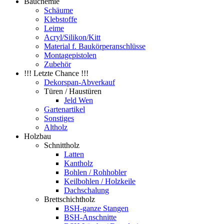
Bauchemie
Schäume
Klebstoffe
Leime
Acryl/Silikon/Kitt
Material f. Baukörperanschlüsse
Montagepistolen
Zubehör
!!! Letzte Chance !!!
Dekorspan-Abverkauf
Türen / Haustüren
Jeld Wen
Gartenartikel
Sonstiges
Altholz
Holzbau
Schnittholz
Latten
Kantholz
Bohlen / Rohhobler
Keilbohlen / Holzkeile
Dachschalung
Brettschichtholz
BSH-ganze Stangen
BSH-Anschnitte