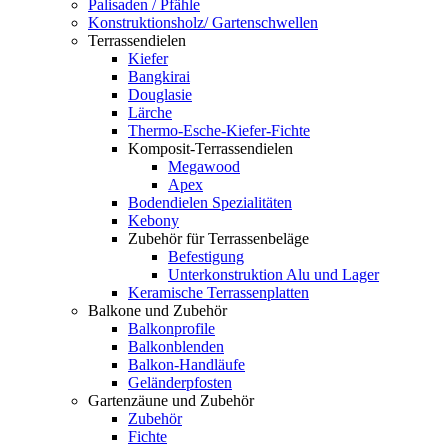
Palisaden / Pfähle
Konstruktionsholz/ Gartenschwellen
Terrassendielen
Kiefer
Bangkirai
Douglasie
Lärche
Thermo-Esche-Kiefer-Fichte
Komposit-Terrassendielen
Megawood
Apex
Bodendielen Spezialitäten
Kebony
Zubehör für Terrassenbeläge
Befestigung
Unterkonstruktion Alu und Lager
Keramische Terrassenplatten
Balkone und Zubehör
Balkonprofile
Balkonblenden
Balkon-Handläufe
Geländerpfosten
Gartenzäune und Zubehör
Zubehör
Fichte