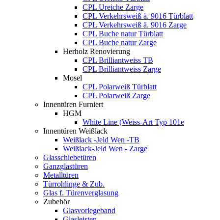
CPL Ureiche Zarge
CPL Verkehrsweiß ä. 9016 Türblatt
CPL Verkehrsweiß ä. 9016 Zarge
CPL Buche natur Türblatt
CPL Buche natur Zarge
Herholz Renovierung
CPL Brilliantweiss TB
CPL Brilliantweiss Zarge
Mosel
CPL Polarweiß Türblatt
CPL Polarweiß Zarge
Innentüren Furniert
HGM
White Line (Weiss-Art Typ 101e
Innentüren Weißlack
Weißlack -Jeld Wen -TB
Weißlack-Jeld Wen - Zarge
Glasschiebetüren
Ganzglastüren
Metalltüren
Türrohlinge & Zub.
Glas f. Türenverglasung
Zubehör
Glasvorlegeband
Glasleisten