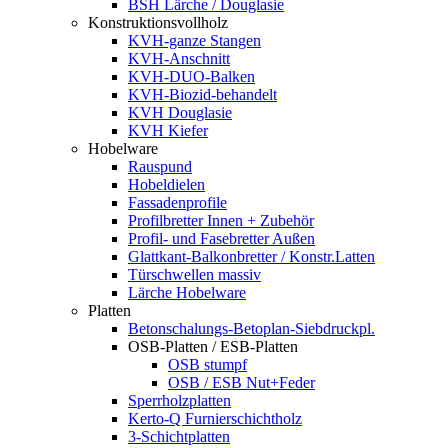
BSH Lärche / Douglasie
Konstruktionsvollholz
KVH-ganze Stangen
KVH-Anschnitt
KVH-DUO-Balken
KVH-Biozid-behandelt
KVH Douglasie
KVH Kiefer
Hobelware
Rauspund
Hobeldielen
Fassadenprofile
Profilbretter Innen + Zubehör
Profil- und Fasebretter Außen
Glattkant-Balkonbretter / Konstr.Latten
Türschwellen massiv
Lärche Hobelware
Platten
Betonschalungs-Betoplan-Siebdruckpl.
OSB-Platten / ESB-Platten
OSB stumpf
OSB / ESB Nut+Feder
Sperrholzplatten
Kerto-Q Furnierschichtholz
3-Schichtplatten