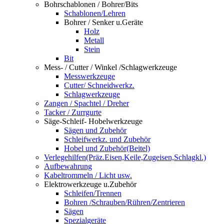
Bohrschablonen / Bohrer/Bits
Schablonen/Lehren
Bohrer / Senker u.Geräte
Holz
Metall
Stein
Bit
Mess- / Cutter / Winkel /Schlagwerkzeuge
Messwerkzeuge
Cutter/ Schneidwerkz.
Schlagwerkzeuge
Zangen / Spachtel / Dreher
Tacker / Zurrgurte
Säge-Schleif- Hobelwerkzeuge
Sägen und Zubehör
Schleifwerkz. und Zubehör
Hobel und Zubehör(Beitel)
Verlegehilfen(Präz.Eisen,Keile,Zugeisen,Schlagkl.)
Aufbewahrung
Kabeltrommeln / Licht usw.
Elektrowerkzeuge u.Zubehör
Schleifen/Trennen
Bohren /Schrauben/Rühren/Zentrieren
Sägen
Spezialgeräte