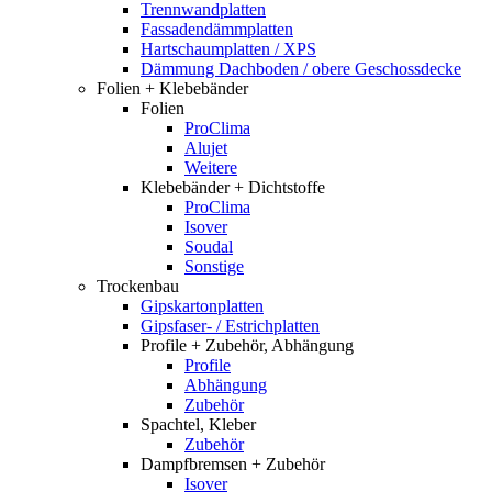
Trennwandplatten
Fassadendämmplatten
Hartschaumplatten / XPS
Dämmung Dachboden / obere Geschossdecke
Folien + Klebebänder
Folien
ProClima
Alujet
Weitere
Klebebänder + Dichtstoffe
ProClima
Isover
Soudal
Sonstige
Trockenbau
Gipskartonplatten
Gipsfaser- / Estrichplatten
Profile + Zubehör, Abhängung
Profile
Abhängung
Zubehör
Spachtel, Kleber
Zubehör
Dampfbremsen + Zubehör
Isover