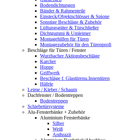
Bodendichtungen
Bänder & Rahmenteile
Einsteck/Objektschlösser & Spione
Sonstige Beschläge & Zubehör
Lüftungsgitter & Türschließer
Dichtgummi & Umleimer
Montagehilfen für Türen
Montagezubehör für den Türenprofi
Beschläge für Türen / Fenster
Wurzbacher Aktionsbeschläge
Karcher
Hoppe
Griffwerk
Beschläge f. Glastürenu.Innentüren
Häfele
Leime / Kleber / Schaum
Dachfenster / Bodentreppen
Bodentreppen
Schiebetürsysteme
Alu-Fensterbänke + Zubehör
Aluminium Fensterbänke
Silber
Weiß
Anthrazit