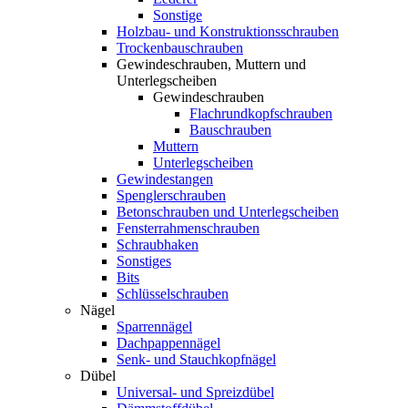
Sonstige
Holzbau- und Konstruktionsschrauben
Trockenbauschrauben
Gewindeschrauben, Muttern und
Unterlegscheiben
Gewindeschrauben
Flachrundkopfschrauben
Bauschrauben
Muttern
Unterlegscheiben
Gewindestangen
Spenglerschrauben
Betonschrauben und Unterlegscheiben
Fensterrahmenschrauben
Schraubhaken
Sonstiges
Bits
Schlüsselschrauben
Nägel
Sparrennägel
Dachpappennägel
Senk- und Stauchkopfnägel
Dübel
Universal- und Spreizdübel