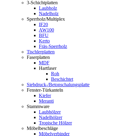
3-Schichtplatten
Laubholz
Nadelholz
Sperrholz/Multiplex
IF20
AW100
BFU
Kerto
Fräs-Sperrholz
Tischlerplatten
Faserplatten
MDF
Hartfaser
Roh
Beschichtet
Siebdruck-/Betonschalungsplatte
Fenster-Türkanteln
Kiefer
Meranti
Stammware
Laubhölzer
Nadelhölzer
Tropische Hölzer
Möbelbeschläge
Möbelverbinder