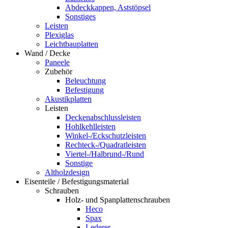
Abdeckkappen, Aststöpsel
Sonstiges
Leisten
Plexiglas
Leichtbauplatten
Wand / Decke
Paneele
Zubehör
Beleuchtung
Befestigung
Akustikplatten
Leisten
Deckenabschlussleisten
Hohlkehlleisten
Winkel-/Eckschutzleisten
Rechteck-/Quadratleisten
Viertel-/Halbrund-/Rund
Sonstige
Altholzdesign
Eisenteile / Befestigungsmaterial
Schrauben
Holz- und Spanplattenschrauben
Heco
Spax
Lederer