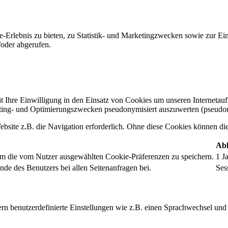
-Erlebnis zu bieten, zu Statistik- und Marketingzwecken sowie zur E
oder abgerufen.
t Ihre Einwilligung in den Einsatz von Cookies um unseren Internetauftr
ing- und Optimierungszwecken pseudonymisiert auszuwerten (pseudon
bsite z.B. die Navigation erforderlich. Ohne diese Cookies können die 
Abl
um die vom Nutzer ausgewählten Cookie-Präferenzen zu speichern.
1 J
nde des Benutzers bei allen Seitenanfragen bei.
Ses
rn benutzerdefinierte Einstellungen wie z.B. einen Sprachwechsel und