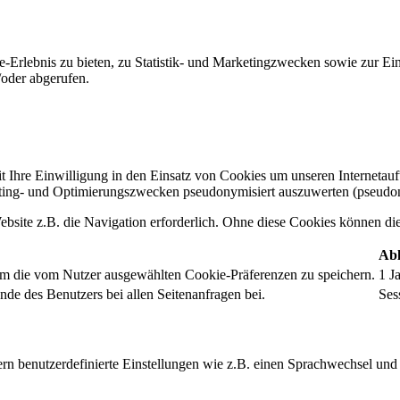
-Erlebnis zu bieten, zu Statistik- und Marketingzwecken sowie zur E
oder abgerufen.
t Ihre Einwilligung in den Einsatz von Cookies um unseren Internetauftr
ing- und Optimierungszwecken pseudonymisiert auszuwerten (pseudon
bsite z.B. die Navigation erforderlich. Ohne diese Cookies können die 
Abl
um die vom Nutzer ausgewählten Cookie-Präferenzen zu speichern.
1 J
nde des Benutzers bei allen Seitenanfragen bei.
Ses
rn benutzerdefinierte Einstellungen wie z.B. einen Sprachwechsel und