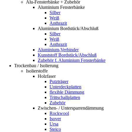
Alu-Fensterbänke + Zubehör
Aluminium Fensterbänke
Silber
Weiß
Anthrazit
Aluminium Bordstück/Abschluß
Silber
Weiß
Anthrazit
Aluminium-Verbinder
Kunststoff Bordstück/Abschluß
Zubehör f. Aluminium Fensterbänke
Trockenbau / Isolierung
Isolierstoffe
Holzfaser
Putzträger
Unterdeckplatten
flexible Dämmung
Trittschallplatten
Zubehör
Zwischen- / Untersparrendämmung
Rockwool
Isover
Ursa
Steico