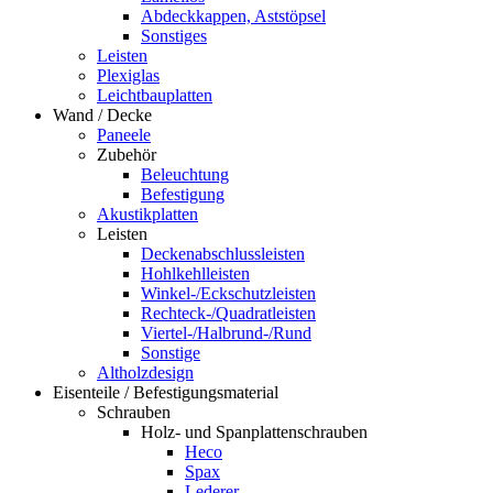
Abdeckkappen, Aststöpsel
Sonstiges
Leisten
Plexiglas
Leichtbauplatten
Wand / Decke
Paneele
Zubehör
Beleuchtung
Befestigung
Akustikplatten
Leisten
Deckenabschlussleisten
Hohlkehlleisten
Winkel-/Eckschutzleisten
Rechteck-/Quadratleisten
Viertel-/Halbrund-/Rund
Sonstige
Altholzdesign
Eisenteile / Befestigungsmaterial
Schrauben
Holz- und Spanplattenschrauben
Heco
Spax
Lederer