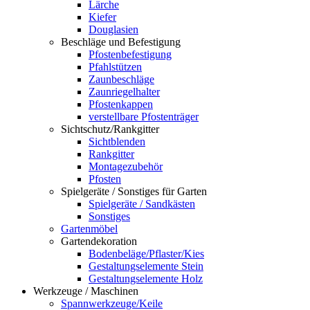
Lärche
Kiefer
Douglasien
Beschläge und Befestigung
Pfostenbefestigung
Pfahlstützen
Zaunbeschläge
Zaunriegelhalter
Pfostenkappen
verstellbare Pfostenträger
Sichtschutz/Rankgitter
Sichtblenden
Rankgitter
Montagezubehör
Pfosten
Spielgeräte / Sonstiges für Garten
Spielgeräte / Sandkästen
Sonstiges
Gartenmöbel
Gartendekoration
Bodenbeläge/Pflaster/Kies
Gestaltungselemente Stein
Gestaltungselemente Holz
Werkzeuge / Maschinen
Spannwerkzeuge/Keile