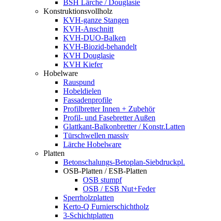
BSH Lärche / Douglasie
Konstruktionsvollholz
KVH-ganze Stangen
KVH-Anschnitt
KVH-DUO-Balken
KVH-Biozid-behandelt
KVH Douglasie
KVH Kiefer
Hobelware
Rauspund
Hobeldielen
Fassadenprofile
Profilbretter Innen + Zubehör
Profil- und Fasebretter Außen
Glattkant-Balkonbretter / Konstr.Latten
Türschwellen massiv
Lärche Hobelware
Platten
Betonschalungs-Betoplan-Siebdruckpl.
OSB-Platten / ESB-Platten
OSB stumpf
OSB / ESB Nut+Feder
Sperrholzplatten
Kerto-Q Furnierschichtholz
3-Schichtplatten