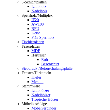
3-Schichtplatten
Laubholz
Nadelholz
Sperrholz/Multiplex
IF20
AW100
BFU
Kerto
Fräs-Sperrholz
Tischlerplatten
Faserplatten
MDF
Hartfaser
Roh
Beschichtet
Siebdruck-/Betonschalungsplatte
Fenster-Türkanteln
Kiefer
Meranti
Stammware
Laubhölzer
Nadelhölzer
Tropische Hölzer
Möbelbeschläge
Möbelverbinder