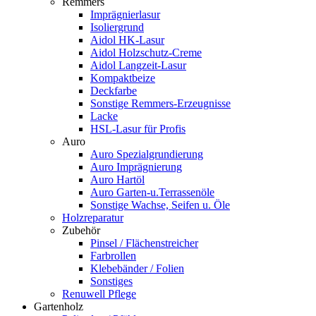
Remmers
Imprägnierlasur
Isoliergrund
Aidol HK-Lasur
Aidol Holzschutz-Creme
Aidol Langzeit-Lasur
Kompaktbeize
Deckfarbe
Sonstige Remmers-Erzeugnisse
Lacke
HSL-Lasur für Profis
Auro
Auro Spezialgrundierung
Auro Imprägnierung
Auro Hartöl
Auro Garten-u.Terrassenöle
Sonstige Wachse, Seifen u. Öle
Holzreparatur
Zubehör
Pinsel / Flächenstreicher
Farbrollen
Klebebänder / Folien
Sonstiges
Renuwell Pflege
Gartenholz