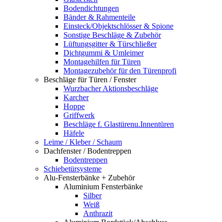
Bodendichtungen
Bänder & Rahmenteile
Einsteck/Objektschlösser & Spione
Sonstige Beschläge & Zubehör
Lüftungsgitter & Türschließer
Dichtgummi & Umleimer
Montagehilfen für Türen
Montagezubehör für den Türenprofi
Beschläge für Türen / Fenster
Wurzbacher Aktionsbeschläge
Karcher
Hoppe
Griffwerk
Beschläge f. Glastürenu.Innentüren
Häfele
Leime / Kleber / Schaum
Dachfenster / Bodentreppen
Bodentreppen
Schiebetürsysteme
Alu-Fensterbänke + Zubehör
Aluminium Fensterbänke
Silber
Weiß
Anthrazit