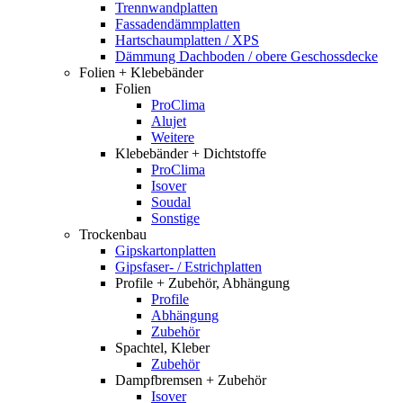
Trennwandplatten
Fassadendämmplatten
Hartschaumplatten / XPS
Dämmung Dachboden / obere Geschossdecke
Folien + Klebebänder
Folien
ProClima
Alujet
Weitere
Klebebänder + Dichtstoffe
ProClima
Isover
Soudal
Sonstige
Trockenbau
Gipskartonplatten
Gipsfaser- / Estrichplatten
Profile + Zubehör, Abhängung
Profile
Abhängung
Zubehör
Spachtel, Kleber
Zubehör
Dampfbremsen + Zubehör
Isover