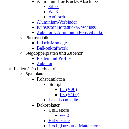
Aluminum Bordstücke/Abschluss
Silber
Weiß
Anthrazit
Aluminium-Verbinder
Kunststoff Bordstück/Abschluss
Zubehör f. Aluminium Fensterbänke
Photovoltaik
Indach-Montage
Balkonkraftwerk
Stegdoppelplatten und Zubehör
Platten und Profile
Zubehör
Platten / Tischlerbedarf
Spanplatten
Rohspanplatten
Stumpf
P2 (V20)
P3 (V100)
Leichtspanplatte
Dekorplatten
UniDekore
weiß
Holzdekore
Hochglanz- und Mattdekore