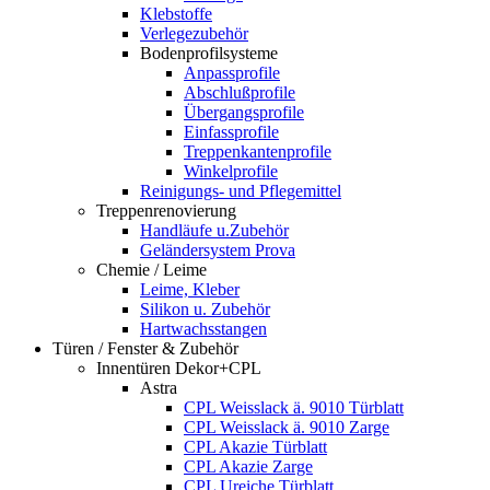
Klebstoffe
Verlegezubehör
Bodenprofilsysteme
Anpassprofile
Abschlußprofile
Übergangsprofile
Einfassprofile
Treppenkantenprofile
Winkelprofile
Reinigungs- und Pflegemittel
Treppenrenovierung
Handläufe u.Zubehör
Geländersystem Prova
Chemie / Leime
Leime, Kleber
Silikon u. Zubehör
Hartwachsstangen
Türen / Fenster & Zubehör
Innentüren Dekor+CPL
Astra
CPL Weisslack ä. 9010 Türblatt
CPL Weisslack ä. 9010 Zarge
CPL Akazie Türblatt
CPL Akazie Zarge
CPL Ureiche Türblatt