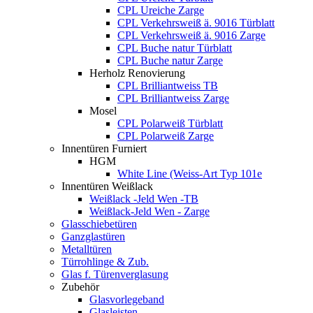
CPL Ureiche Zarge
CPL Verkehrsweiß ä. 9016 Türblatt
CPL Verkehrsweiß ä. 9016 Zarge
CPL Buche natur Türblatt
CPL Buche natur Zarge
Herholz Renovierung
CPL Brilliantweiss TB
CPL Brilliantweiss Zarge
Mosel
CPL Polarweiß Türblatt
CPL Polarweiß Zarge
Innentüren Furniert
HGM
White Line (Weiss-Art Typ 101e
Innentüren Weißlack
Weißlack -Jeld Wen -TB
Weißlack-Jeld Wen - Zarge
Glasschiebetüren
Ganzglastüren
Metalltüren
Türrohlinge & Zub.
Glas f. Türenverglasung
Zubehör
Glasvorlegeband
Glasleisten