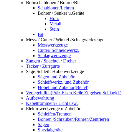
Bohrschablonen / Bohrer/Bits
Schablonen/Lehren
Bohrer / Senker u.Geräte
Holz
Metall
Stein
Bit
Mess- / Cutter / Winkel /Schlagwerkzeuge
Messwerkzeuge
Cutter/ Schneidwerkz.
Schlagwerkzeuge
Zangen / Spachtel / Dreher
Tacker / Zurrgurte
Säge-Schleif- Hobelwerkzeuge
Sägen und Zubehör
Schleifwerkz. und Zubehör
Hobel und Zubehör(Beitel)
Verlegehilfen(Präz.Eisen,Keile,Zugeisen,Schlagkl.)
Aufbewahrung
Kabeltrommeln / Licht usw.
Elektrowerkzeuge u.Zubehör
Schleifen/Trennen
Bohren /Schrauben/Rühren/Zentrieren
Sägen
Spezialgeräte