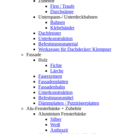
Zubehör
First / Traufe
Durchgänge
Unterspann-/ Unterdeckbahnen
Bahnen
Klebebänder
Dachfenster
Unterkonstruktion
Befestigungsmaterial
Werkzeuge für Dachdecker/ Klempner
Fassade
Holz
Fichte
Lärche
Faserzement
Fassadenplatten
Fassadenbahn
Unterkonstruktion
Befestigungsmittel
Dämmplatten / Putzträgerplatten
Alu-Fensterbänke + Zubehör
Aluminium Fensterbänke
Silber
Weiß
Anthrazit