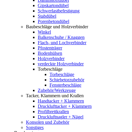
Dämmstoffdübel
Gipskartondübel
Schwerlastbefestigung
Stabdübel
Porenbetondübel
Baubeschläge und Holzverbinder
Winkel
Balkenschuhe / Knaggen
Flach- und Lochverbinder
Pfostenträger
Bodenhülsen
Holzverbinder
verdeckte Holzverbinder
Torbeschläge
Torbeschläge
Schiebetorzubehör
Fensterbeschläge
Zubehör/Werkzeuge
Tacker, Klammern und Krallen
Handtacker + Klammern
Drucklufttacker + Klammern
Profilbrettkrallen
Druckluftnagler + Nägel
Konsolen und Zubehör
Sonstiges