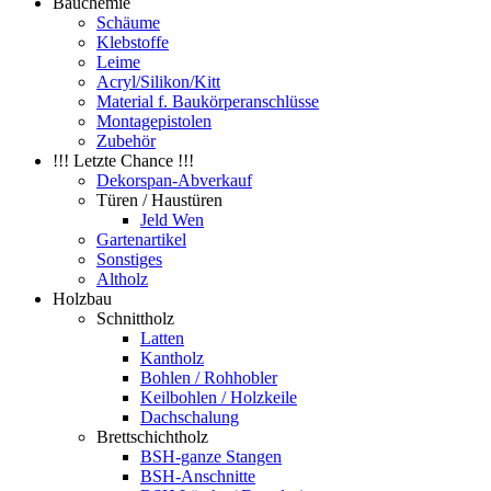
Bauchemie
Schäume
Klebstoffe
Leime
Acryl/Silikon/Kitt
Material f. Baukörperanschlüsse
Montagepistolen
Zubehör
!!! Letzte Chance !!!
Dekorspan-Abverkauf
Türen / Haustüren
Jeld Wen
Gartenartikel
Sonstiges
Altholz
Holzbau
Schnittholz
Latten
Kantholz
Bohlen / Rohhobler
Keilbohlen / Holzkeile
Dachschalung
Brettschichtholz
BSH-ganze Stangen
BSH-Anschnitte