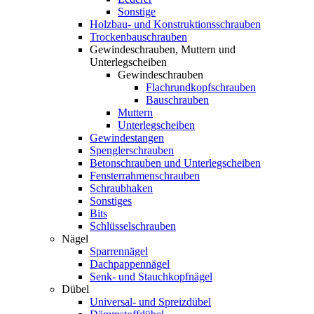
Sonstige
Holzbau- und Konstruktionsschrauben
Trockenbauschrauben
Gewindeschrauben, Muttern und
Unterlegscheiben
Gewindeschrauben
Flachrundkopfschrauben
Bauschrauben
Muttern
Unterlegscheiben
Gewindestangen
Spenglerschrauben
Betonschrauben und Unterlegscheiben
Fensterrahmenschrauben
Schraubhaken
Sonstiges
Bits
Schlüsselschrauben
Nägel
Sparrennägel
Dachpappennägel
Senk- und Stauchkopfnägel
Dübel
Universal- und Spreizdübel