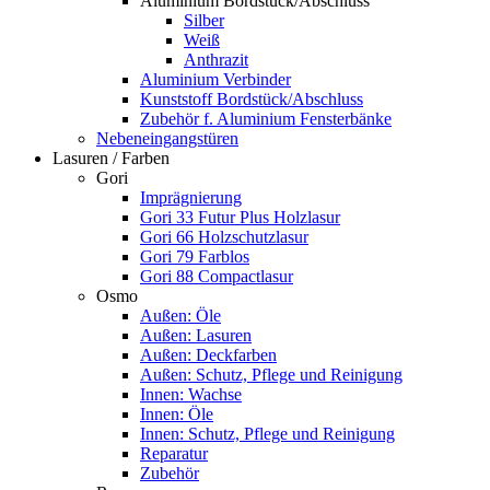
Aluminium Bordstück/Abschluss
Silber
Weiß
Anthrazit
Aluminium Verbinder
Kunststoff Bordstück/Abschluss
Zubehör f. Aluminium Fensterbänke
Nebeneingangstüren
Lasuren / Farben
Gori
Imprägnierung
Gori 33 Futur Plus Holzlasur
Gori 66 Holzschutzlasur
Gori 79 Farblos
Gori 88 Compactlasur
Osmo
Außen: Öle
Außen: Lasuren
Außen: Deckfarben
Außen: Schutz, Pflege und Reinigung
Innen: Wachse
Innen: Öle
Innen: Schutz, Pflege und Reinigung
Reparatur
Zubehör