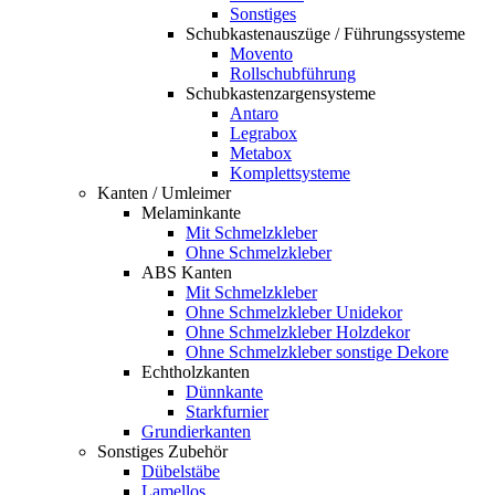
Sonstiges
Schubkastenauszüge / Führungssysteme
Movento
Rollschubführung
Schubkastenzargensysteme
Antaro
Legrabox
Metabox
Komplettsysteme
Kanten / Umleimer
Melaminkante
Mit Schmelzkleber
Ohne Schmelzkleber
ABS Kanten
Mit Schmelzkleber
Ohne Schmelzkleber Unidekor
Ohne Schmelzkleber Holzdekor
Ohne Schmelzkleber sonstige Dekore
Echtholzkanten
Dünnkante
Starkfurnier
Grundierkanten
Sonstiges Zubehör
Dübelstäbe
Lamellos