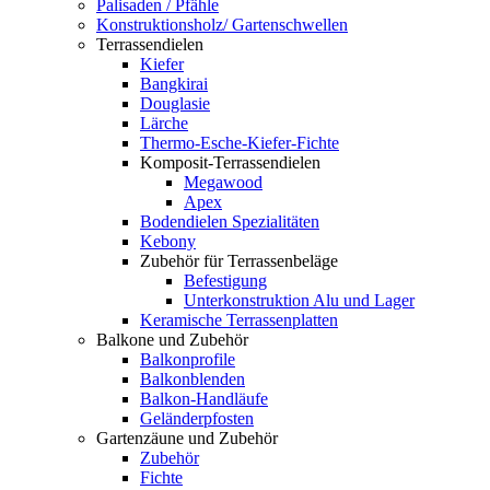
Palisaden / Pfähle
Konstruktionsholz/ Gartenschwellen
Terrassendielen
Kiefer
Bangkirai
Douglasie
Lärche
Thermo-Esche-Kiefer-Fichte
Komposit-Terrassendielen
Megawood
Apex
Bodendielen Spezialitäten
Kebony
Zubehör für Terrassenbeläge
Befestigung
Unterkonstruktion Alu und Lager
Keramische Terrassenplatten
Balkone und Zubehör
Balkonprofile
Balkonblenden
Balkon-Handläufe
Geländerpfosten
Gartenzäune und Zubehör
Zubehör
Fichte