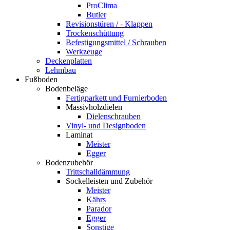
ProClima
Butler
Revisionstüren / - Klappen
Trockenschüttung
Befestigungsmittel / Schrauben
Werkzeuge
Deckenplatten
Lehmbau
Fußboden
Bodenbeläge
Fertigparkett und Furnierboden
Massivholzdielen
Dielenschrauben
Vinyl- und Designboden
Laminat
Meister
Egger
Bodenzubehör
Trittschalldämmung
Sockelleisten und Zubehör
Meister
Kährs
Parador
Egger
Sonstige