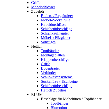
Griffe
Möbelschlösser
Zubehör
Boden- / Regalträger
Möbel-/Sockelfüße
Kabeldurchlässe
Schiebetürbeschläge
Schrankaufhänger
Möbel- / Filzgleiter
Sonstiges
Hettich
Topfbänder
Montageplatten
Klappenbeschläge
Griffe
Bodenträger
Verbinder
Schubkastensysteme
Sockelfüße / Tischbeine
Schiebetürbeschläge
Hettich Zubehör
BLUM
Beschläge für Möbeltüren / Topfbänder
Topfbänder
Blumotion