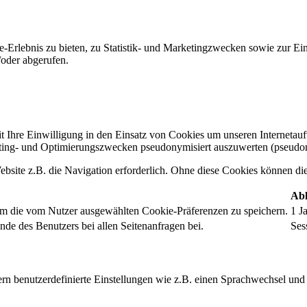
-Erlebnis zu bieten, zu Statistik- und Marketingzwecken sowie zur E
oder abgerufen.
t Ihre Einwilligung in den Einsatz von Cookies um unseren Internetauftr
ing- und Optimierungszwecken pseudonymisiert auszuwerten (pseudon
bsite z.B. die Navigation erforderlich. Ohne diese Cookies können die 
Abl
um die vom Nutzer ausgewählten Cookie-Präferenzen zu speichern.
1 J
nde des Benutzers bei allen Seitenanfragen bei.
Ses
rn benutzerdefinierte Einstellungen wie z.B. einen Sprachwechsel und