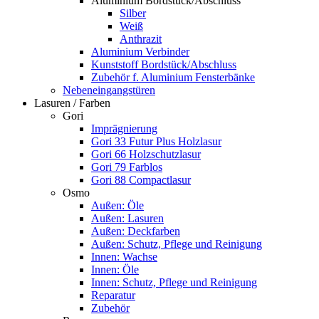
Aluminium Bordstück/Abschluss
Silber
Weiß
Anthrazit
Aluminium Verbinder
Kunststoff Bordstück/Abschluss
Zubehör f. Aluminium Fensterbänke
Nebeneingangstüren
Lasuren / Farben
Gori
Imprägnierung
Gori 33 Futur Plus Holzlasur
Gori 66 Holzschutzlasur
Gori 79 Farblos
Gori 88 Compactlasur
Osmo
Außen: Öle
Außen: Lasuren
Außen: Deckfarben
Außen: Schutz, Pflege und Reinigung
Innen: Wachse
Innen: Öle
Innen: Schutz, Pflege und Reinigung
Reparatur
Zubehör