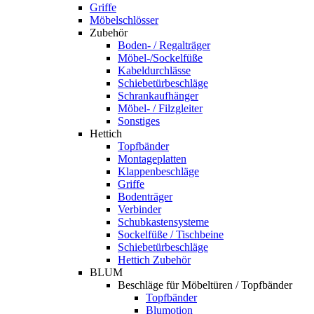
Griffe
Möbelschlösser
Zubehör
Boden- / Regalträger
Möbel-/Sockelfüße
Kabeldurchlässe
Schiebetürbeschläge
Schrankaufhänger
Möbel- / Filzgleiter
Sonstiges
Hettich
Topfbänder
Montageplatten
Klappenbeschläge
Griffe
Bodenträger
Verbinder
Schubkastensysteme
Sockelfüße / Tischbeine
Schiebetürbeschläge
Hettich Zubehör
BLUM
Beschläge für Möbeltüren / Topfbänder
Topfbänder
Blumotion