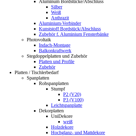
Aluminum Bordstücke/Abschluss
Silber
Weiß
Anthrazit
Aluminium-Verbinder
Kunststoff Bordstück/Abschluss
Zubehör f. Aluminium Fensterbänke
Photovoltaik
Indach-Montage
Balkonkraftwerk
Stegdoppelplatten und Zubehör
Platten und Profile
Zubehör
Platten / Tischlerbedarf
Spanplatten
Rohspanplatten
Stumpf
P2 (V20)
P3 (V100)
Leichtspanplatte
Dekorplatten
UniDekore
weiß
Holzdekore
Hochglanz- und Mattdekore