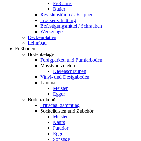
ProClima
Butler
Revisionstüren / - Klappen
Trockenschüttung
Befestigungsmittel / Schrauben
Werkzeuge
Deckenplatten
Lehmbau
Fußboden
Bodenbeläge
Fertigparkett und Furnierboden
Massivholzdielen
Dielenschrauben
Vinyl- und Designboden
Laminat
Meister
Egger
Bodenzubehör
Trittschalldämmung
Sockelleisten und Zubehör
Meister
Kährs
Parador
Egger
Sonstige