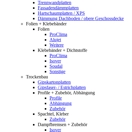
Trennwandplatten
Fassadendämmplatten
Hartschaumplatten / XPS
Dämmung Dachboden / obere Geschossdecke
Folien + Klebebänder
Folien
ProClima
Alujet
Weitere
Klebebänder + Dichtstoffe
ProClima
Isover
Soudal
Sonstige
Trockenbau
Gipskartonplatten
Gipsfaser- / Estrichplatten
Profile + Zubehör, Abhängung
Profile
Abhängung
Zubehör
Spachtel, Kleber
Zubehör
Dampfbremsen + Zubehör
Isover