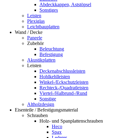
Abdeckkappen, Aststöpsel
Sonstiges
Leisten
Plexiglas
Leichtbauplatten
Wand / Decke
Paneele
Zubehör
Beleuchtung
Befestigung
Akustikplatten
Leisten
Deckenabschlussleisten
Hohlkehlleisten
Winkel-/Eckschutzleisten
Rechteck-/Quadratleisten
Viertel-/Halbrund-/Rund
Sonstige
Altholzdesign
Eisenteile / Befestigungsmaterial
Schrauben
Holz- und Spanplattenschrauben
Heco
Spax
Lederer