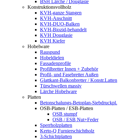
BSH Lärche / Douglasie
Konstruktionsvollholz
KVH-ganze Stangen
KVH-Anschnitt
KVH-DUO-Balken
KVH-Biozid-behandelt
KVH Douglasie
KVH Kiefer
Hobelware
Rauspund
Hobeldielen
Fassadenprofile
Profilbretter Innen + Zubehör
Profil- und Fasebretter Außen
Glattkant-Balkonbretter / Konstr.Latten
Türschwellen massiv
Lärche Hobelware
Platten
Betonschalungs-Betoplan-Siebdruckpl.
OSB-Platten / ESB-Platten
OSB stumpf
OSB / ESB Nut+Feder
Sperrholzplatten
Kerto-Q Furnierschichtholz
3-Schichtplatten