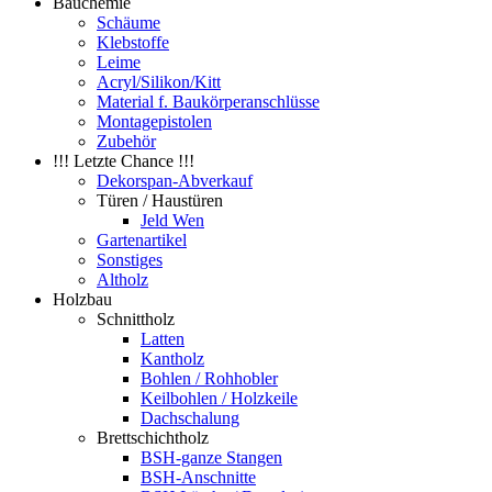
Bauchemie
Schäume
Klebstoffe
Leime
Acryl/Silikon/Kitt
Material f. Baukörperanschlüsse
Montagepistolen
Zubehör
!!! Letzte Chance !!!
Dekorspan-Abverkauf
Türen / Haustüren
Jeld Wen
Gartenartikel
Sonstiges
Altholz
Holzbau
Schnittholz
Latten
Kantholz
Bohlen / Rohhobler
Keilbohlen / Holzkeile
Dachschalung
Brettschichtholz
BSH-ganze Stangen
BSH-Anschnitte