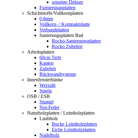
sonstige Dekore
Furnierspanplatten
Schichtstoffe/Vollkernplatten
0,8mm
Vollkern- / Kompaktplatte
Verbundplatten
Sanierungsplatten Bad
Rocko-Sanierungsplatten
Rocko Zubehör
Arbeitsplatten
60cm Tiefe
Kanten
Zubehör
Rückwandsysteme
Innenfensterbänke
Werzalit
Sprela
OSB / ESB
Stumpf
Nut-Feder
Naturholzplatten / Leimholzplatten
Laubholz
Buche Leimholzplatten
Eiche Leimholzplatten
Nadelholz