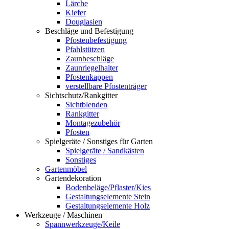
Lärche
Kiefer
Douglasien
Beschläge und Befestigung
Pfostenbefestigung
Pfahlstützen
Zaunbeschläge
Zaunriegelhalter
Pfostenkappen
verstellbare Pfostenträger
Sichtschutz/Rankgitter
Sichtblenden
Rankgitter
Montagezubehör
Pfosten
Spielgeräte / Sonstiges für Garten
Spielgeräte / Sandkästen
Sonstiges
Gartenmöbel
Gartendekoration
Bodenbeläge/Pflaster/Kies
Gestaltungselemente Stein
Gestaltungselemente Holz
Werkzeuge / Maschinen
Spannwerkzeuge/Keile