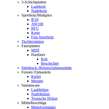
3-Schichtplatten
Laubholz
Nadelholz
Sperrholz/Multiplex
IF20
AW100
BFU
Kerto
Fräs-Sperrholz
Tischlerplatten
Faserplatten
MDF
Hartfaser
Roh
Beschichtet
Siebdruck-/Betonschalungsplatte
Fenster-Türkanteln
Kiefer
Meranti
Stammware
Laubhölzer
Nadelhölzer
Tropische Hölzer
Möbelbeschläge
Möbelverbinder