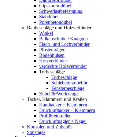
Dämmstoffdübel
Gipskartondübel
Schwerlastbefestigung
Stabdübel
Porenbetondübel
Baubeschläge und Holzverbinder
Winkel
Balkenschuhe / Knaggen
Flach- und Lochverbinder
Pfostenträger
Bodenhülsen
Holzverbinder
verdeckte Holzverbinder
Torbeschläge
Torbeschläge
Schiebetorzubehör
Fensterbeschläge
Zubehör/Werkzeuge
Tacker, Klammern und Krallen
Handtacker + Klammern
Drucklufttacker + Klammern
Profilbrettkrallen
Druckluftnagler + Nägel
Konsolen und Zubehör
Sonstiges