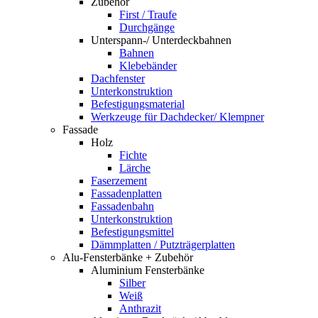
Zubehör
First / Traufe
Durchgänge
Unterspann-/ Unterdeckbahnen
Bahnen
Klebebänder
Dachfenster
Unterkonstruktion
Befestigungsmaterial
Werkzeuge für Dachdecker/ Klempner
Fassade
Holz
Fichte
Lärche
Faserzement
Fassadenplatten
Fassadenbahn
Unterkonstruktion
Befestigungsmittel
Dämmplatten / Putzträgerplatten
Alu-Fensterbänke + Zubehör
Aluminium Fensterbänke
Silber
Weiß
Anthrazit