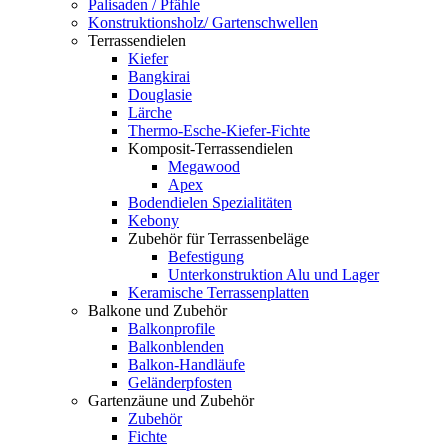
Palisaden / Pfähle
Konstruktionsholz/ Gartenschwellen
Terrassendielen
Kiefer
Bangkirai
Douglasie
Lärche
Thermo-Esche-Kiefer-Fichte
Komposit-Terrassendielen
Megawood
Apex
Bodendielen Spezialitäten
Kebony
Zubehör für Terrassenbeläge
Befestigung
Unterkonstruktion Alu und Lager
Keramische Terrassenplatten
Balkone und Zubehör
Balkonprofile
Balkonblenden
Balkon-Handläufe
Geländerpfosten
Gartenzäune und Zubehör
Zubehör
Fichte