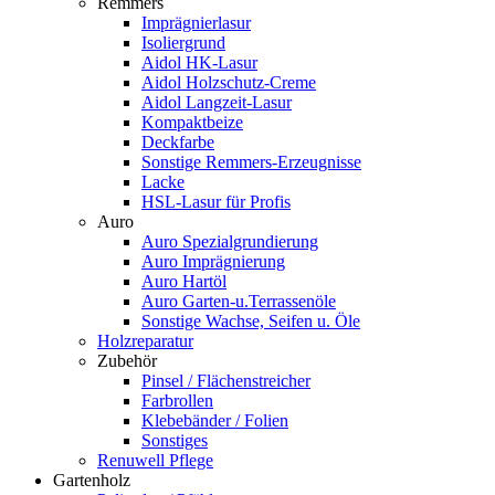
Remmers
Imprägnierlasur
Isoliergrund
Aidol HK-Lasur
Aidol Holzschutz-Creme
Aidol Langzeit-Lasur
Kompaktbeize
Deckfarbe
Sonstige Remmers-Erzeugnisse
Lacke
HSL-Lasur für Profis
Auro
Auro Spezialgrundierung
Auro Imprägnierung
Auro Hartöl
Auro Garten-u.Terrassenöle
Sonstige Wachse, Seifen u. Öle
Holzreparatur
Zubehör
Pinsel / Flächenstreicher
Farbrollen
Klebebänder / Folien
Sonstiges
Renuwell Pflege
Gartenholz