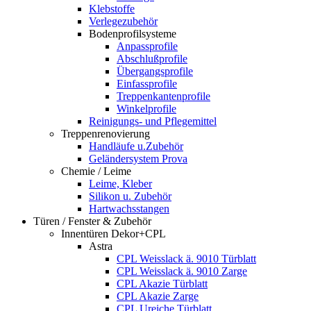
Klebstoffe
Verlegezubehör
Bodenprofilsysteme
Anpassprofile
Abschlußprofile
Übergangsprofile
Einfassprofile
Treppenkantenprofile
Winkelprofile
Reinigungs- und Pflegemittel
Treppenrenovierung
Handläufe u.Zubehör
Geländersystem Prova
Chemie / Leime
Leime, Kleber
Silikon u. Zubehör
Hartwachsstangen
Türen / Fenster & Zubehör
Innentüren Dekor+CPL
Astra
CPL Weisslack ä. 9010 Türblatt
CPL Weisslack ä. 9010 Zarge
CPL Akazie Türblatt
CPL Akazie Zarge
CPL Ureiche Türblatt