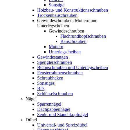
Sonstige
Holzbau- und Konstruktionsschrauben
Trockenbauschrauben
Gewindeschrauben, Muttern und
Unterlegscheiben
Gewindeschrauben
Flachrundkopfschrauben
Bauschrauben
Muttern
Unterlegscheiben
Gewindestangen
Spenglerschrauben
Betonschrauben und Unterlegscheiben
Fensterrahmenschrauben
Schraubhaken
Sonstiges
Bits
Schlüsselschrauben
Nägel
Sparrennägel
Dachpappennägel
Senk- und Stauchkopfnägel
Dübel
Universal- und Spreizdübel