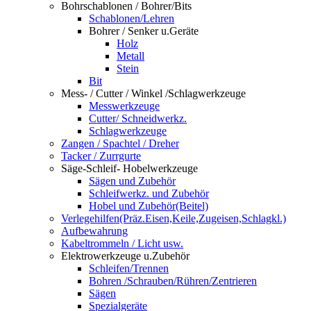
Bohrschablonen / Bohrer/Bits
Schablonen/Lehren
Bohrer / Senker u.Geräte
Holz
Metall
Stein
Bit
Mess- / Cutter / Winkel /Schlagwerkzeuge
Messwerkzeuge
Cutter/ Schneidwerkz.
Schlagwerkzeuge
Zangen / Spachtel / Dreher
Tacker / Zurrgurte
Säge-Schleif- Hobelwerkzeuge
Sägen und Zubehör
Schleifwerkz. und Zubehör
Hobel und Zubehör(Beitel)
Verlegehilfen(Präz.Eisen,Keile,Zugeisen,Schlagkl.)
Aufbewahrung
Kabeltrommeln / Licht usw.
Elektrowerkzeuge u.Zubehör
Schleifen/Trennen
Bohren /Schrauben/Rühren/Zentrieren
Sägen
Spezialgeräte