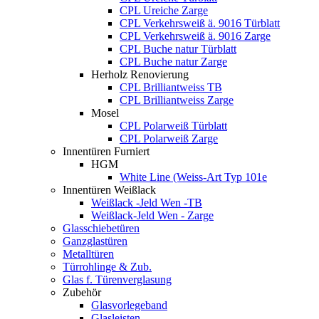
CPL Ureiche Zarge
CPL Verkehrsweiß ä. 9016 Türblatt
CPL Verkehrsweiß ä. 9016 Zarge
CPL Buche natur Türblatt
CPL Buche natur Zarge
Herholz Renovierung
CPL Brilliantweiss TB
CPL Brilliantweiss Zarge
Mosel
CPL Polarweiß Türblatt
CPL Polarweiß Zarge
Innentüren Furniert
HGM
White Line (Weiss-Art Typ 101e
Innentüren Weißlack
Weißlack -Jeld Wen -TB
Weißlack-Jeld Wen - Zarge
Glasschiebetüren
Ganzglastüren
Metalltüren
Türrohlinge & Zub.
Glas f. Türenverglasung
Zubehör
Glasvorlegeband
Glasleisten