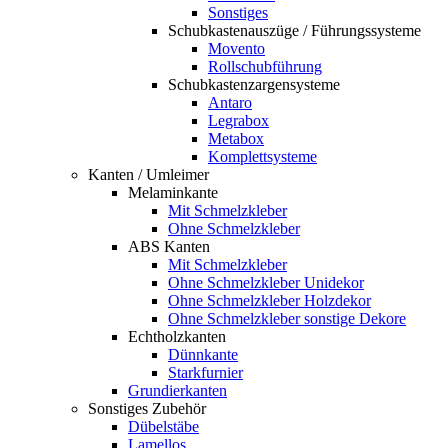
Sonstiges
Schubkastenauszüge / Führungssysteme
Movento
Rollschubführung
Schubkastenzargensysteme
Antaro
Legrabox
Metabox
Komplettsysteme
Kanten / Umleimer
Melaminkante
Mit Schmelzkleber
Ohne Schmelzkleber
ABS Kanten
Mit Schmelzkleber
Ohne Schmelzkleber Unidekor
Ohne Schmelzkleber Holzdekor
Ohne Schmelzkleber sonstige Dekore
Echtholzkanten
Dünnkante
Starkfurnier
Grundierkanten
Sonstiges Zubehör
Dübelstäbe
Lamellos