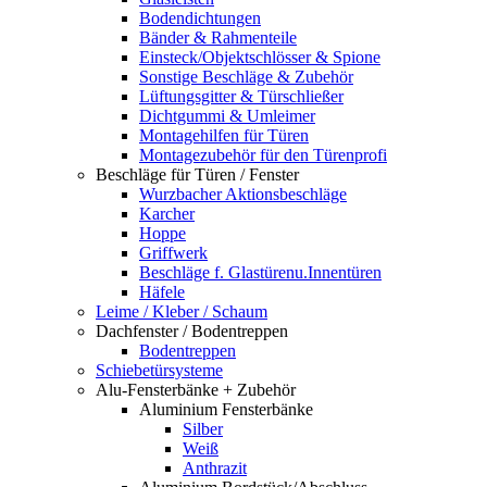
Bodendichtungen
Bänder & Rahmenteile
Einsteck/Objektschlösser & Spione
Sonstige Beschläge & Zubehör
Lüftungsgitter & Türschließer
Dichtgummi & Umleimer
Montagehilfen für Türen
Montagezubehör für den Türenprofi
Beschläge für Türen / Fenster
Wurzbacher Aktionsbeschläge
Karcher
Hoppe
Griffwerk
Beschläge f. Glastürenu.Innentüren
Häfele
Leime / Kleber / Schaum
Dachfenster / Bodentreppen
Bodentreppen
Schiebetürsysteme
Alu-Fensterbänke + Zubehör
Aluminium Fensterbänke
Silber
Weiß
Anthrazit