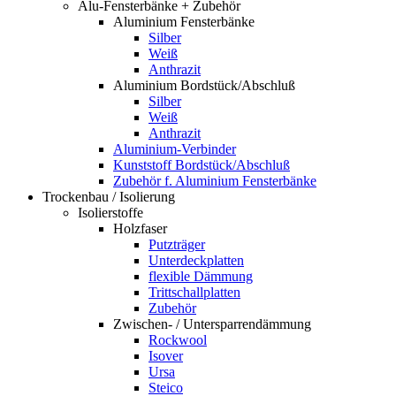
Alu-Fensterbänke + Zubehör
Aluminium Fensterbänke
Silber
Weiß
Anthrazit
Aluminium Bordstück/Abschluß
Silber
Weiß
Anthrazit
Aluminium-Verbinder
Kunststoff Bordstück/Abschluß
Zubehör f. Aluminium Fensterbänke
Trockenbau / Isolierung
Isolierstoffe
Holzfaser
Putzträger
Unterdeckplatten
flexible Dämmung
Trittschallplatten
Zubehör
Zwischen- / Untersparrendämmung
Rockwool
Isover
Ursa
Steico