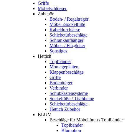
Griffe
Möbelschlösser
Zubehör
Boden- / Regalträger
Möbel-/Sockelfüße
Kabeldurchlässe
Schiebetürbeschläge
Schrankaufhänger
Möbel- / Filzgleiter
Sonstiges
Hettich
Topfbänder
Montageplatten
Klappenbeschläge
Griffe
Bodenträger
Verbinder
Schubkastensysteme
Sockelfüße / Tischbeine
Schiebetürbeschläge
Hettich Zubehör
BLUM
Beschläge für Möbeltüren / Topfbänder
Topfbänder
Blumotion