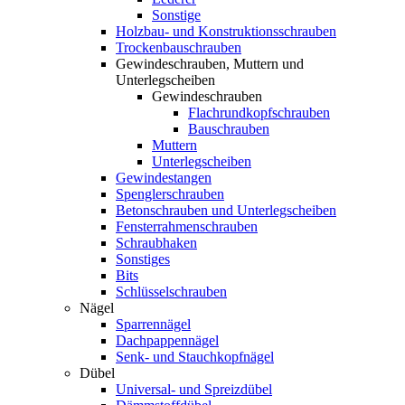
Sonstige
Holzbau- und Konstruktionsschrauben
Trockenbauschrauben
Gewindeschrauben, Muttern und
Unterlegscheiben
Gewindeschrauben
Flachrundkopfschrauben
Bauschrauben
Muttern
Unterlegscheiben
Gewindestangen
Spenglerschrauben
Betonschrauben und Unterlegscheiben
Fensterrahmenschrauben
Schraubhaken
Sonstiges
Bits
Schlüsselschrauben
Nägel
Sparrennägel
Dachpappennägel
Senk- und Stauchkopfnägel
Dübel
Universal- und Spreizdübel