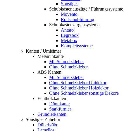
Sonstiges
Schubkastenauszüge / Führungssysteme
Movento
Rollschubführung
Schubkastenzargensysteme
Antaro
Legrabox
Metabox
Komplettsysteme
Kanten / Umleimer
Melaminkante
Mit Schmelzkleber
Ohne Schmelzkleber
ABS Kanten
Mit Schmelzkleber
Ohne Schmelzkleber Unidekor
Ohne Schmelzkleber Holzdekor
Ohne Schmelzkleber sonstige Dekore
Echtholzkanten
Dünnkante
Starkfurnier
Grundierkanten
Sonstiges Zubehör
Dübelstäbe
Lamellos