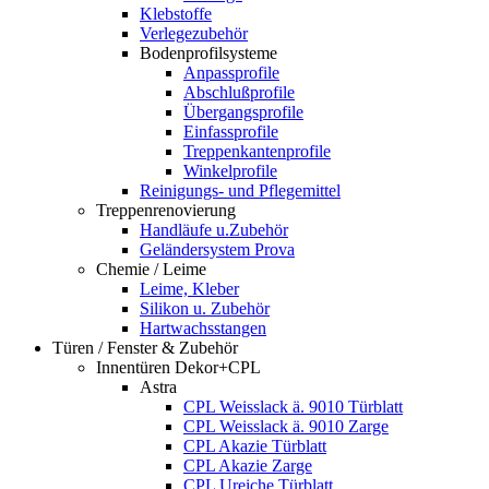
Klebstoffe
Verlegezubehör
Bodenprofilsysteme
Anpassprofile
Abschlußprofile
Übergangsprofile
Einfassprofile
Treppenkantenprofile
Winkelprofile
Reinigungs- und Pflegemittel
Treppenrenovierung
Handläufe u.Zubehör
Geländersystem Prova
Chemie / Leime
Leime, Kleber
Silikon u. Zubehör
Hartwachsstangen
Türen / Fenster & Zubehör
Innentüren Dekor+CPL
Astra
CPL Weisslack ä. 9010 Türblatt
CPL Weisslack ä. 9010 Zarge
CPL Akazie Türblatt
CPL Akazie Zarge
CPL Ureiche Türblatt