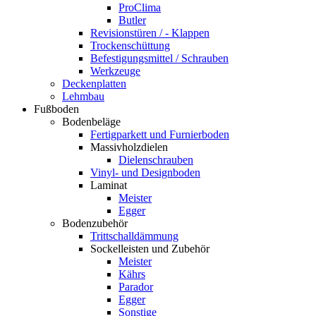
ProClima
Butler
Revisionstüren / - Klappen
Trockenschüttung
Befestigungsmittel / Schrauben
Werkzeuge
Deckenplatten
Lehmbau
Fußboden
Bodenbeläge
Fertigparkett und Furnierboden
Massivholzdielen
Dielenschrauben
Vinyl- und Designboden
Laminat
Meister
Egger
Bodenzubehör
Trittschalldämmung
Sockelleisten und Zubehör
Meister
Kährs
Parador
Egger
Sonstige