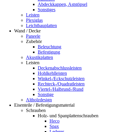
Abdeckkappen, Aststöpsel
Sonstiges
Leisten
Plexiglas
Leichtbauplatten
Wand / Decke
Paneele
Zubehör
Beleuchtung
Befestigung
Akustikplatten
Leisten
Deckenabschlussleisten
Hohlkehlleisten
Winkel-/Eckschutzleisten
Rechteck-/Quadratleisten
Viertel-/Halbrund-/Rund
Sonstige
Altholzdesign
Eisenteile / Befestigungsmaterial
Schrauben
Holz- und Spanplattenschrauben
Heco
Spax
Lederer