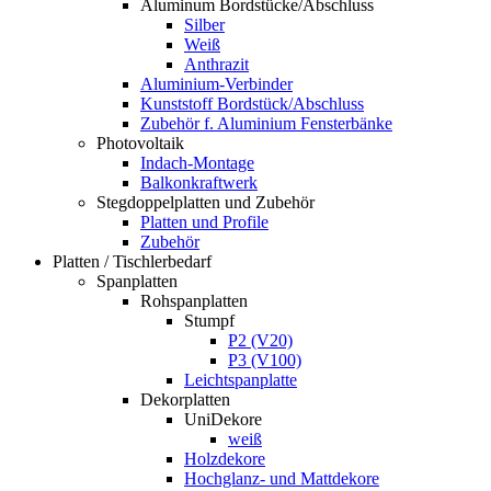
Aluminum Bordstücke/Abschluss
Silber
Weiß
Anthrazit
Aluminium-Verbinder
Kunststoff Bordstück/Abschluss
Zubehör f. Aluminium Fensterbänke
Photovoltaik
Indach-Montage
Balkonkraftwerk
Stegdoppelplatten und Zubehör
Platten und Profile
Zubehör
Platten / Tischlerbedarf
Spanplatten
Rohspanplatten
Stumpf
P2 (V20)
P3 (V100)
Leichtspanplatte
Dekorplatten
UniDekore
weiß
Holzdekore
Hochglanz- und Mattdekore