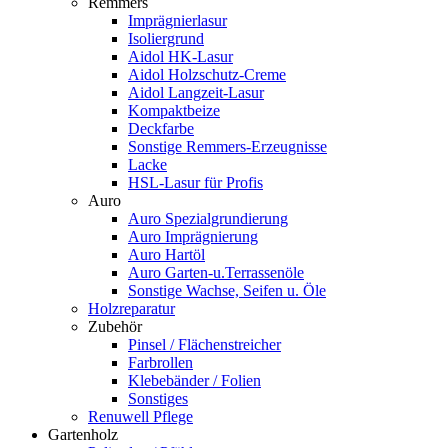
Remmers
Imprägnierlasur
Isoliergrund
Aidol HK-Lasur
Aidol Holzschutz-Creme
Aidol Langzeit-Lasur
Kompaktbeize
Deckfarbe
Sonstige Remmers-Erzeugnisse
Lacke
HSL-Lasur für Profis
Auro
Auro Spezialgrundierung
Auro Imprägnierung
Auro Hartöl
Auro Garten-u.Terrassenöle
Sonstige Wachse, Seifen u. Öle
Holzreparatur
Zubehör
Pinsel / Flächenstreicher
Farbrollen
Klebebänder / Folien
Sonstiges
Renuwell Pflege
Gartenholz