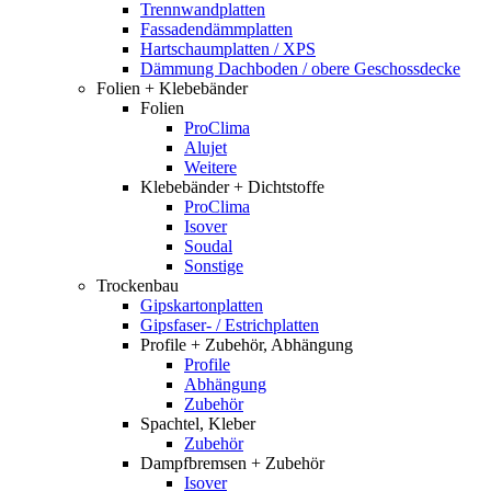
Trennwandplatten
Fassadendämmplatten
Hartschaumplatten / XPS
Dämmung Dachboden / obere Geschossdecke
Folien + Klebebänder
Folien
ProClima
Alujet
Weitere
Klebebänder + Dichtstoffe
ProClima
Isover
Soudal
Sonstige
Trockenbau
Gipskartonplatten
Gipsfaser- / Estrichplatten
Profile + Zubehör, Abhängung
Profile
Abhängung
Zubehör
Spachtel, Kleber
Zubehör
Dampfbremsen + Zubehör
Isover