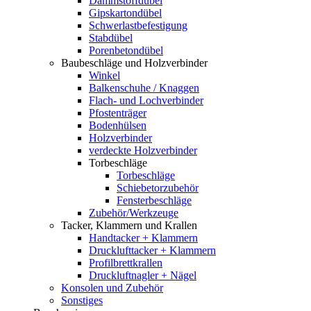
Dämmstoffdübel
Gipskartondübel
Schwerlastbefestigung
Stabdübel
Porenbetondübel
Baubeschläge und Holzverbinder
Winkel
Balkenschuhe / Knaggen
Flach- und Lochverbinder
Pfostenträger
Bodenhülsen
Holzverbinder
verdeckte Holzverbinder
Torbeschläge
Torbeschläge
Schiebetorzubehör
Fensterbeschläge
Zubehör/Werkzeuge
Tacker, Klammern und Krallen
Handtacker + Klammern
Drucklufttacker + Klammern
Profilbrettkrallen
Druckluftnagler + Nägel
Konsolen und Zubehör
Sonstiges