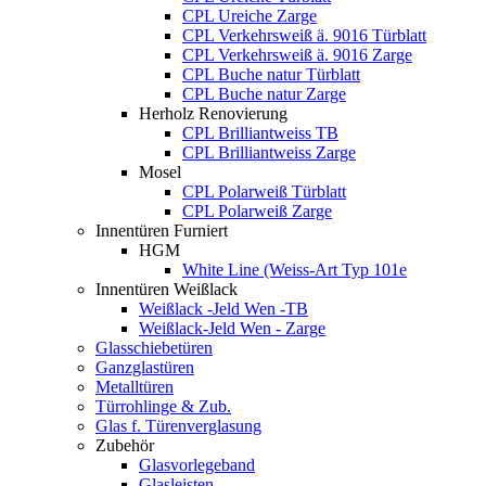
CPL Ureiche Zarge
CPL Verkehrsweiß ä. 9016 Türblatt
CPL Verkehrsweiß ä. 9016 Zarge
CPL Buche natur Türblatt
CPL Buche natur Zarge
Herholz Renovierung
CPL Brilliantweiss TB
CPL Brilliantweiss Zarge
Mosel
CPL Polarweiß Türblatt
CPL Polarweiß Zarge
Innentüren Furniert
HGM
White Line (Weiss-Art Typ 101e
Innentüren Weißlack
Weißlack -Jeld Wen -TB
Weißlack-Jeld Wen - Zarge
Glasschiebetüren
Ganzglastüren
Metalltüren
Türrohlinge & Zub.
Glas f. Türenverglasung
Zubehör
Glasvorlegeband
Glasleisten