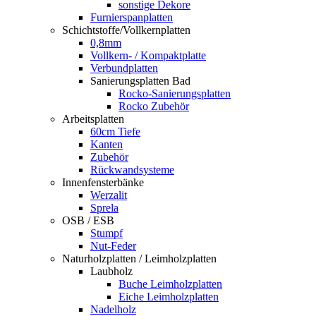
sonstige Dekore
Furnierspanplatten
Schichtstoffe/Vollkernplatten
0,8mm
Vollkern- / Kompaktplatte
Verbundplatten
Sanierungsplatten Bad
Rocko-Sanierungsplatten
Rocko Zubehör
Arbeitsplatten
60cm Tiefe
Kanten
Zubehör
Rückwandsysteme
Innenfensterbänke
Werzalit
Sprela
OSB / ESB
Stumpf
Nut-Feder
Naturholzplatten / Leimholzplatten
Laubholz
Buche Leimholzplatten
Eiche Leimholzplatten
Nadelholz