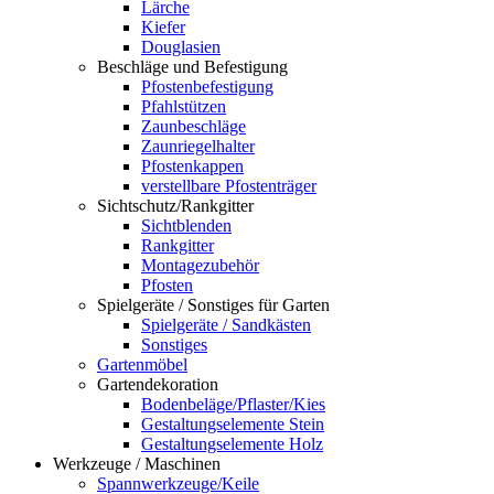
Lärche
Kiefer
Douglasien
Beschläge und Befestigung
Pfostenbefestigung
Pfahlstützen
Zaunbeschläge
Zaunriegelhalter
Pfostenkappen
verstellbare Pfostenträger
Sichtschutz/Rankgitter
Sichtblenden
Rankgitter
Montagezubehör
Pfosten
Spielgeräte / Sonstiges für Garten
Spielgeräte / Sandkästen
Sonstiges
Gartenmöbel
Gartendekoration
Bodenbeläge/Pflaster/Kies
Gestaltungselemente Stein
Gestaltungselemente Holz
Werkzeuge / Maschinen
Spannwerkzeuge/Keile