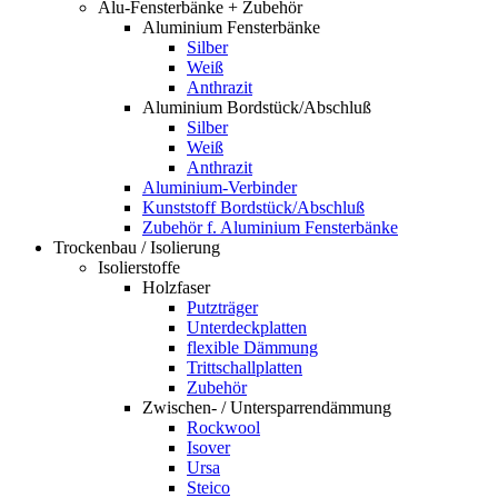
Alu-Fensterbänke + Zubehör
Aluminium Fensterbänke
Silber
Weiß
Anthrazit
Aluminium Bordstück/Abschluß
Silber
Weiß
Anthrazit
Aluminium-Verbinder
Kunststoff Bordstück/Abschluß
Zubehör f. Aluminium Fensterbänke
Trockenbau / Isolierung
Isolierstoffe
Holzfaser
Putzträger
Unterdeckplatten
flexible Dämmung
Trittschallplatten
Zubehör
Zwischen- / Untersparrendämmung
Rockwool
Isover
Ursa
Steico