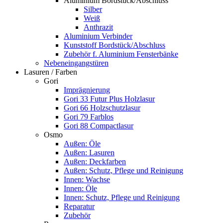
Aluminium Bordstück/Abschluss
Silber
Weiß
Anthrazit
Aluminium Verbinder
Kunststoff Bordstück/Abschluss
Zubehör f. Aluminium Fensterbänke
Nebeneingangstüren
Lasuren / Farben
Gori
Imprägnierung
Gori 33 Futur Plus Holzlasur
Gori 66 Holzschutzlasur
Gori 79 Farblos
Gori 88 Compactlasur
Osmo
Außen: Öle
Außen: Lasuren
Außen: Deckfarben
Außen: Schutz, Pflege und Reinigung
Innen: Wachse
Innen: Öle
Innen: Schutz, Pflege und Reinigung
Reparatur
Zubehör