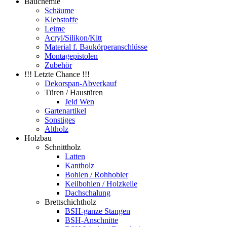
Bauchemie
Schäume
Klebstoffe
Leime
Acryl/Silikon/Kitt
Material f. Baukörperanschlüsse
Montagepistolen
Zubehör
!!! Letzte Chance !!!
Dekorspan-Abverkauf
Türen / Haustüren
Jeld Wen
Gartenartikel
Sonstiges
Altholz
Holzbau
Schnittholz
Latten
Kantholz
Bohlen / Rohhobler
Keilbohlen / Holzkeile
Dachschalung
Brettschichtholz
BSH-ganze Stangen
BSH-Anschnitte