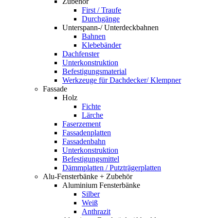
Zubehör
First / Traufe
Durchgänge
Unterspann-/ Unterdeckbahnen
Bahnen
Klebebänder
Dachfenster
Unterkonstruktion
Befestigungsmaterial
Werkzeuge für Dachdecker/ Klempner
Fassade
Holz
Fichte
Lärche
Faserzement
Fassadenplatten
Fassadenbahn
Unterkonstruktion
Befestigungsmittel
Dämmplatten / Putzträgerplatten
Alu-Fensterbänke + Zubehör
Aluminium Fensterbänke
Silber
Weiß
Anthrazit