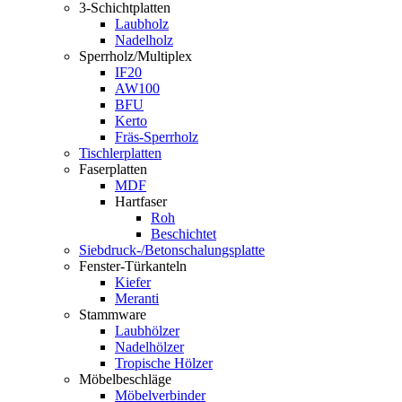
3-Schichtplatten
Laubholz
Nadelholz
Sperrholz/Multiplex
IF20
AW100
BFU
Kerto
Fräs-Sperrholz
Tischlerplatten
Faserplatten
MDF
Hartfaser
Roh
Beschichtet
Siebdruck-/Betonschalungsplatte
Fenster-Türkanteln
Kiefer
Meranti
Stammware
Laubhölzer
Nadelhölzer
Tropische Hölzer
Möbelbeschläge
Möbelverbinder