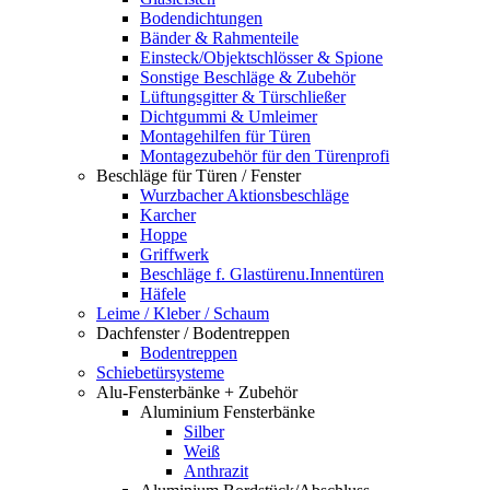
Bodendichtungen
Bänder & Rahmenteile
Einsteck/Objektschlösser & Spione
Sonstige Beschläge & Zubehör
Lüftungsgitter & Türschließer
Dichtgummi & Umleimer
Montagehilfen für Türen
Montagezubehör für den Türenprofi
Beschläge für Türen / Fenster
Wurzbacher Aktionsbeschläge
Karcher
Hoppe
Griffwerk
Beschläge f. Glastürenu.Innentüren
Häfele
Leime / Kleber / Schaum
Dachfenster / Bodentreppen
Bodentreppen
Schiebetürsysteme
Alu-Fensterbänke + Zubehör
Aluminium Fensterbänke
Silber
Weiß
Anthrazit