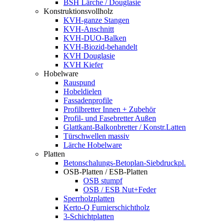
BSH Lärche / Douglasie
Konstruktionsvollholz
KVH-ganze Stangen
KVH-Anschnitt
KVH-DUO-Balken
KVH-Biozid-behandelt
KVH Douglasie
KVH Kiefer
Hobelware
Rauspund
Hobeldielen
Fassadenprofile
Profilbretter Innen + Zubehör
Profil- und Fasebretter Außen
Glattkant-Balkonbretter / Konstr.Latten
Türschwellen massiv
Lärche Hobelware
Platten
Betonschalungs-Betoplan-Siebdruckpl.
OSB-Platten / ESB-Platten
OSB stumpf
OSB / ESB Nut+Feder
Sperrholzplatten
Kerto-Q Furnierschichtholz
3-Schichtplatten