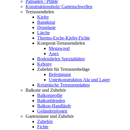
Palisaden / Pfähle
Konstruktionsholz/ Gartenschwellen
Terrassendielen
Kiefer
Bangkirai
Douglasie
Lärche
Thermo-Esche-Kiefer-Fichte
Komposit-Terrassendielen
Megawood
Apex
Bodendielen Spezialitäten
Kebony
Zubehör für Terrassenbeläge
Befestigung
Unterkonstruktion Alu und Lager
Keramische Terrassenplatten
Balkone und Zubehör
Balkonprofile
Balkonblenden
Balkon-Handläufe
Geländerpfosten
Gartenzäune und Zubehör
Zubehör
Fichte