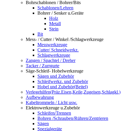
Bohrschablonen / Bohrer/Bits
Schablonen/Lehren
Bohrer / Senker u.Geräte
Holz
Metall
Stein
Bit
Mess- / Cutter / Winkel /Schlagwerkzeuge
Messwerkzeuge
Cutter/ Schneidwerkz.
Schlagwerkzeuge
Zangen / Spachtel / Dreher
Tacker / Zurrgurte
Säge-Schleif- Hobelwerkzeuge
Sägen und Zubehör
Schleifwerkz. und Zubehör
Hobel und Zubehör(Beitel)
Verlegehilfen(Präz.Eisen,Keile,Zugeisen,Schlagkl.)
Aufbewahrung
Kabeltrommeln / Licht usw.
Elektrowerkzeuge u.Zubehör
Schleifen/Trennen
Bohren /Schrauben/Rühren/Zentrieren
Sägen
Spezialgeräte