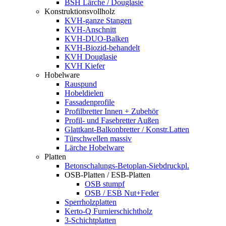
BSH Lärche / Douglasie
Konstruktionsvollholz
KVH-ganze Stangen
KVH-Anschnitt
KVH-DUO-Balken
KVH-Biozid-behandelt
KVH Douglasie
KVH Kiefer
Hobelware
Rauspund
Hobeldielen
Fassadenprofile
Profilbretter Innen + Zubehör
Profil- und Fasebretter Außen
Glattkant-Balkonbretter / Konstr.Latten
Türschwellen massiv
Lärche Hobelware
Platten
Betonschalungs-Betoplan-Siebdruckpl.
OSB-Platten / ESB-Platten
OSB stumpf
OSB / ESB Nut+Feder
Sperrholzplatten
Kerto-Q Furnierschichtholz
3-Schichtplatten