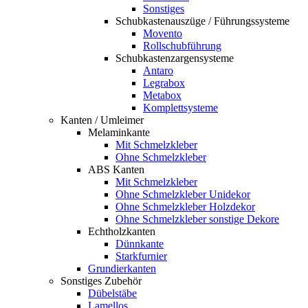
Sonstiges
Schubkastenauszüge / Führungssysteme
Movento
Rollschubführung
Schubkastenzargensysteme
Antaro
Legrabox
Metabox
Komplettsysteme
Kanten / Umleimer
Melaminkante
Mit Schmelzkleber
Ohne Schmelzkleber
ABS Kanten
Mit Schmelzkleber
Ohne Schmelzkleber Unidekor
Ohne Schmelzkleber Holzdekor
Ohne Schmelzkleber sonstige Dekore
Echtholzkanten
Dünnkante
Starkfurnier
Grundierkanten
Sonstiges Zubehör
Dübelstäbe
Lamellos