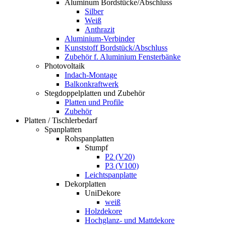
Aluminum Bordstücke/Abschluss
Silber
Weiß
Anthrazit
Aluminium-Verbinder
Kunststoff Bordstück/Abschluss
Zubehör f. Aluminium Fensterbänke
Photovoltaik
Indach-Montage
Balkonkraftwerk
Stegdoppelplatten und Zubehör
Platten und Profile
Zubehör
Platten / Tischlerbedarf
Spanplatten
Rohspanplatten
Stumpf
P2 (V20)
P3 (V100)
Leichtspanplatte
Dekorplatten
UniDekore
weiß
Holzdekore
Hochglanz- und Mattdekore