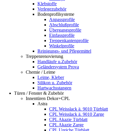
Klebstoffe
Verlegezubehör
Bodenprofilsysteme
Anpassprofile
Abschlußprofile
Übergangsprofile
Einfassprofile
Treppenkantenprofile
Winkelprofile
Reinigungs- und Pflegemittel
Treppenrenovierung
Handläufe u.Zubehör
Geländersystem Prova
Chemie / Leime
Leime, Kleber
Silikon u. Zubehör
Hartwachsstangen
Türen / Fenster & Zubehör
Innentüren Dekor+CPL
Astra
CPL Weisslack ä. 9010 Türblatt
CPL Weisslack ä. 9010 Zarge
CPL Akazie Türblatt
CPL Akazie Zarge
CPL Ureiche Türblatt