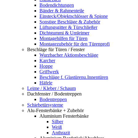
Bodendichtungen
Bänder & Rahmenteile
Einsteck/Objektschlösser & Spione
Sonstige Beschläge & Zubehör
Lüftungsgitter & Türschließer
Dichtgummi & Umleimer
Montagehilfen für Türen
Montagezubehör für den Türenprofi
Beschläge für Türen / Fenster
Wurzbacher Aktionsbeschläge
Karcher
Hoppe
Griffwerk
Beschläge f. Glastürenu.Innentüren
Häfele
Leime / Kleber / Schaum
Dachfenster / Bodentreppen
Bodentreppen
Schiebetürsysteme
Alu-Fensterbänke + Zubehör
Aluminium Fensterbänke
Silber
Weiß
Anthrazit