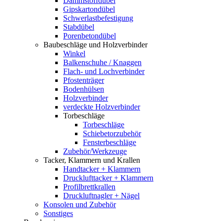
Dämmstoffdübel
Gipskartondübel
Schwerlastbefestigung
Stabdübel
Porenbetondübel
Baubeschläge und Holzverbinder
Winkel
Balkenschuhe / Knaggen
Flach- und Lochverbinder
Pfostenträger
Bodenhülsen
Holzverbinder
verdeckte Holzverbinder
Torbeschläge
Torbeschläge
Schiebetorzubehör
Fensterbeschläge
Zubehör/Werkzeuge
Tacker, Klammern und Krallen
Handtacker + Klammern
Drucklufttacker + Klammern
Profilbrettkrallen
Druckluftnagler + Nägel
Konsolen und Zubehör
Sonstiges