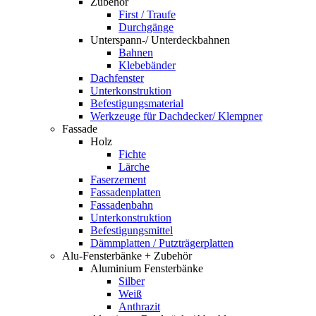
Zubehör
First / Traufe
Durchgänge
Unterspann-/ Unterdeckbahnen
Bahnen
Klebebänder
Dachfenster
Unterkonstruktion
Befestigungsmaterial
Werkzeuge für Dachdecker/ Klempner
Fassade
Holz
Fichte
Lärche
Faserzement
Fassadenplatten
Fassadenbahn
Unterkonstruktion
Befestigungsmittel
Dämmplatten / Putzträgerplatten
Alu-Fensterbänke + Zubehör
Aluminium Fensterbänke
Silber
Weiß
Anthrazit