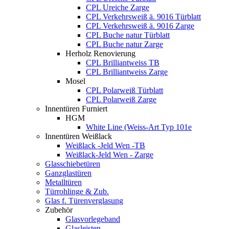
CPL Ureiche Zarge
CPL Verkehrsweiß ä. 9016 Türblatt
CPL Verkehrsweiß ä. 9016 Zarge
CPL Buche natur Türblatt
CPL Buche natur Zarge
Herholz Renovierung
CPL Brilliantweiss TB
CPL Brilliantweiss Zarge
Mosel
CPL Polarweiß Türblatt
CPL Polarweiß Zarge
Innentüren Furniert
HGM
White Line (Weiss-Art Typ 101e
Innentüren Weißlack
Weißlack -Jeld Wen -TB
Weißlack-Jeld Wen - Zarge
Glasschiebetüren
Ganzglastüren
Metalltüren
Türrohlinge & Zub.
Glas f. Türenverglasung
Zubehör
Glasvorlegeband
Glasleisten