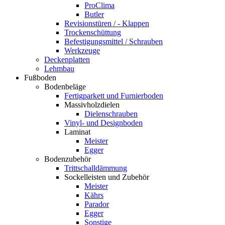
ProClima
Butler
Revisionstüren / - Klappen
Trockenschüttung
Befestigungsmittel / Schrauben
Werkzeuge
Deckenplatten
Lehmbau
Fußboden
Bodenbeläge
Fertigparkett und Furnierboden
Massivholzdielen
Dielenschrauben
Vinyl- und Designboden
Laminat
Meister
Egger
Bodenzubehör
Trittschalldämmung
Sockelleisten und Zubehör
Meister
Kährs
Parador
Egger
Sonstige