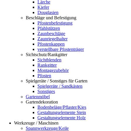
Lärche
Kiefer
Douglasien
Beschläge und Befestigung
Pfostenbefestigung
Pfahlstützen
Zaunbeschläge
Zaunriegelhalter
Pfostenkappen
verstellbare Pfostenträger
Sichtschutz/Rankgitter
Sichtblenden
Rankgitter
Montagezubehör
Pfosten
Spielgeräte / Sonstiges für Garten
Spielgeräte / Sandkästen
Sonstiges
Gartenmöbel
Gartendekoration
Bodenbeläge/Pflaster/Kies
Gestaltungselemente Stein
Gestaltungselemente Holz
Werkzeuge / Maschinen
Spannwerkzeuge/Keile