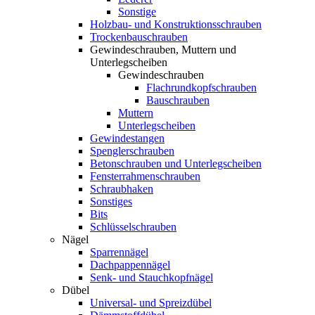
Sonstige
Holzbau- und Konstruktionsschrauben
Trockenbauschrauben
Gewindeschrauben, Muttern und
Unterlegscheiben
Gewindeschrauben
Flachrundkopfschrauben
Bauschrauben
Muttern
Unterlegscheiben
Gewindestangen
Spenglerschrauben
Betonschrauben und Unterlegscheiben
Fensterrahmenschrauben
Schraubhaken
Sonstiges
Bits
Schlüsselschrauben
Nägel
Sparrennägel
Dachpappennägel
Senk- und Stauchkopfnägel
Dübel
Universal- und Spreizdübel