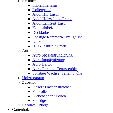
Remmers
Imprägnierlasur
Isoliergrund
Aidol HK-Lasur
Aidol Holzschutz-Creme
Aidol Langzeit-Lasur
Kompaktbeize
Deckfarbe
Sonstige Remmers-Erzeugnisse
Lacke
HSL-Lasur für Profis
Auro
Auro Spezialgrundierung
Auro Imprägnierung
Auro Hartöl
Auro Garten-u.Terrassenöle
Sonstige Wachse, Seifen u. Öle
Holzreparatur
Zubehör
Pinsel / Flächenstreicher
Farbrollen
Klebebänder / Folien
Sonstiges
Renuwell Pflege
Gartenholz