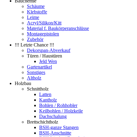
Bauchemie
Schäume
Klebstoffe
Leime
Acryl/Silikon/Kitt
Material f. Baukörperanschlüsse
Montagepistolen
Zubehör
!!! Letzte Chance !!!
Dekorspan-Abverkauf
Türen / Haustüren
Jeld Wen
Gartenartikel
Sonstiges
Altholz
Holzbau
Schnittholz
Latten
Kantholz
Bohlen / Rohhobler
Keilbohlen / Holzkeile
Dachschalung
Brettschichtholz
BSH-ganze Stangen
BSH-Anschnitte