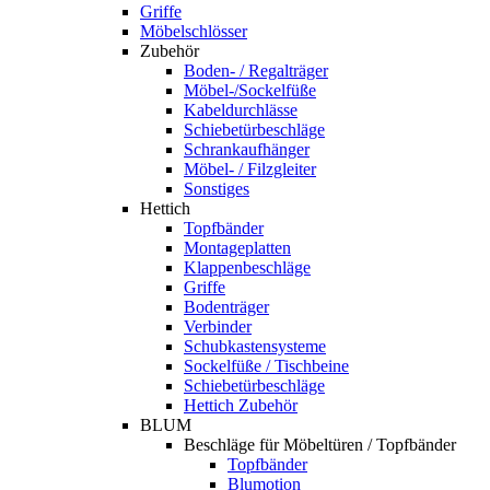
Griffe
Möbelschlösser
Zubehör
Boden- / Regalträger
Möbel-/Sockelfüße
Kabeldurchlässe
Schiebetürbeschläge
Schrankaufhänger
Möbel- / Filzgleiter
Sonstiges
Hettich
Topfbänder
Montageplatten
Klappenbeschläge
Griffe
Bodenträger
Verbinder
Schubkastensysteme
Sockelfüße / Tischbeine
Schiebetürbeschläge
Hettich Zubehör
BLUM
Beschläge für Möbeltüren / Topfbänder
Topfbänder
Blumotion