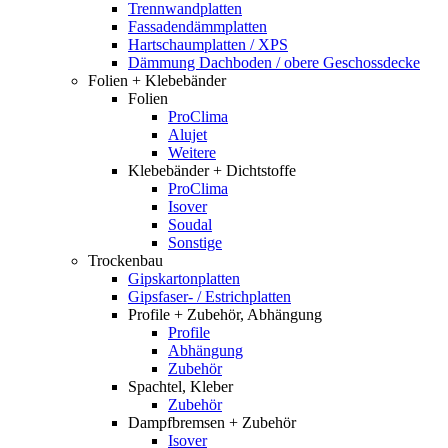
Trennwandplatten
Fassadendämmplatten
Hartschaumplatten / XPS
Dämmung Dachboden / obere Geschossdecke
Folien + Klebebänder
Folien
ProClima
Alujet
Weitere
Klebebänder + Dichtstoffe
ProClima
Isover
Soudal
Sonstige
Trockenbau
Gipskartonplatten
Gipsfaser- / Estrichplatten
Profile + Zubehör, Abhängung
Profile
Abhängung
Zubehör
Spachtel, Kleber
Zubehör
Dampfbremsen + Zubehör
Isover