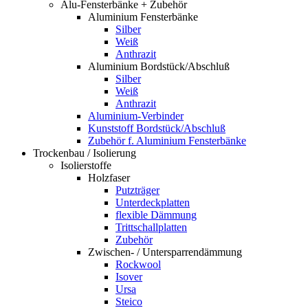
Alu-Fensterbänke + Zubehör
Aluminium Fensterbänke
Silber
Weiß
Anthrazit
Aluminium Bordstück/Abschluß
Silber
Weiß
Anthrazit
Aluminium-Verbinder
Kunststoff Bordstück/Abschluß
Zubehör f. Aluminium Fensterbänke
Trockenbau / Isolierung
Isolierstoffe
Holzfaser
Putzträger
Unterdeckplatten
flexible Dämmung
Trittschallplatten
Zubehör
Zwischen- / Untersparrendämmung
Rockwool
Isover
Ursa
Steico