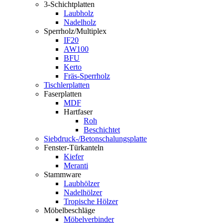
3-Schichtplatten
Laubholz
Nadelholz
Sperrholz/Multiplex
IF20
AW100
BFU
Kerto
Fräs-Sperrholz
Tischlerplatten
Faserplatten
MDF
Hartfaser
Roh
Beschichtet
Siebdruck-/Betonschalungsplatte
Fenster-Türkanteln
Kiefer
Meranti
Stammware
Laubhölzer
Nadelhölzer
Tropische Hölzer
Möbelbeschläge
Möbelverbinder