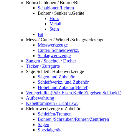
Bohrschablonen / Bohrer/Bits
Schablonen/Lehren
Bohrer / Senker u.Geräte
Holz
Metall
Stein
Bit
Mess- / Cutter / Winkel /Schlagwerkzeuge
Messwerkzeuge
Cutter/ Schneidwerkz.
Schlagwerkzeuge
Zangen / Spachtel / Dreher
Tacker / Zurrgurte
Säge-Schleif- Hobelwerkzeuge
Sägen und Zubehör
Schleifwerkz. und Zubehör
Hobel und Zubehör(Beitel)
Verlegehilfen(Präz.Eisen,Keile,Zugeisen,Schlagkl.)
Aufbewahrung
Kabeltrommeln / Licht usw.
Elektrowerkzeuge u.Zubehör
Schleifen/Trennen
Bohren /Schrauben/Rühren/Zentrieren
Sägen
Spezialgeräte