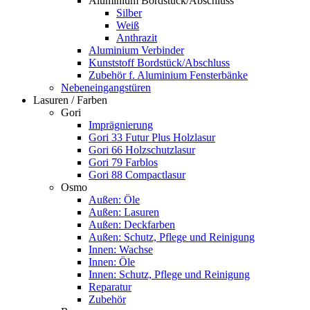
Aluminium Bordstück/Abschluss
Silber
Weiß
Anthrazit
Aluminium Verbinder
Kunststoff Bordstück/Abschluss
Zubehör f. Aluminium Fensterbänke
Nebeneingangstüren
Lasuren / Farben
Gori
Imprägnierung
Gori 33 Futur Plus Holzlasur
Gori 66 Holzschutzlasur
Gori 79 Farblos
Gori 88 Compactlasur
Osmo
Außen: Öle
Außen: Lasuren
Außen: Deckfarben
Außen: Schutz, Pflege und Reinigung
Innen: Wachse
Innen: Öle
Innen: Schutz, Pflege und Reinigung
Reparatur
Zubehör