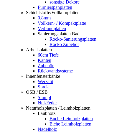
sonstige Dekore
Furnierspanplatten
Schichtstoffe/Vollkernplatten
0,8mm
Vollkern- / Kompaktplatte
Verbundplatten
Sanierungsplatten Bad
Rocko-Sanierungsplatten
Rocko Zubehör
Arbeitsplatten
60cm Tiefe
Kanten
Zubehör
Rückwandsysteme
Innenfensterbänke
Werzalit
Sprela
OSB / ESB
Stumpf
Nut-Feder
Naturholzplatten / Leimholzplatten
Laubholz
Buche Leimholzplatten
Eiche Leimholzplatten
Nadelholz