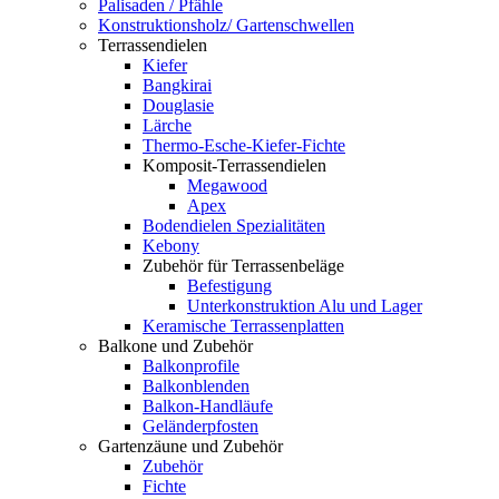
Palisaden / Pfähle
Konstruktionsholz/ Gartenschwellen
Terrassendielen
Kiefer
Bangkirai
Douglasie
Lärche
Thermo-Esche-Kiefer-Fichte
Komposit-Terrassendielen
Megawood
Apex
Bodendielen Spezialitäten
Kebony
Zubehör für Terrassenbeläge
Befestigung
Unterkonstruktion Alu und Lager
Keramische Terrassenplatten
Balkone und Zubehör
Balkonprofile
Balkonblenden
Balkon-Handläufe
Geländerpfosten
Gartenzäune und Zubehör
Zubehör
Fichte