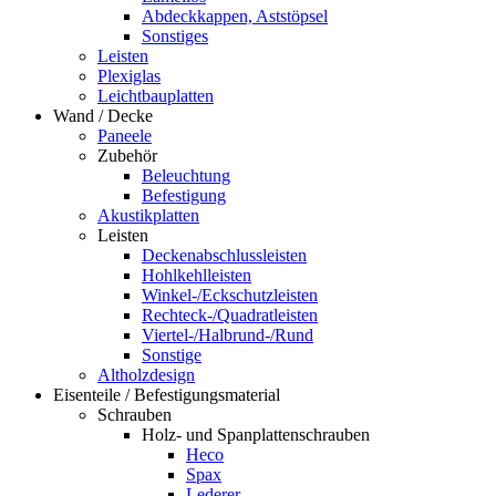
Abdeckkappen, Aststöpsel
Sonstiges
Leisten
Plexiglas
Leichtbauplatten
Wand / Decke
Paneele
Zubehör
Beleuchtung
Befestigung
Akustikplatten
Leisten
Deckenabschlussleisten
Hohlkehlleisten
Winkel-/Eckschutzleisten
Rechteck-/Quadratleisten
Viertel-/Halbrund-/Rund
Sonstige
Altholzdesign
Eisenteile / Befestigungsmaterial
Schrauben
Holz- und Spanplattenschrauben
Heco
Spax
Lederer