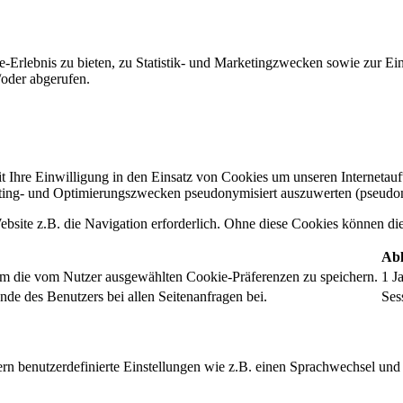
-Erlebnis zu bieten, zu Statistik- und Marketingzwecken sowie zur E
oder abgerufen.
t Ihre Einwilligung in den Einsatz von Cookies um unseren Internetauftr
ing- und Optimierungszwecken pseudonymisiert auszuwerten (pseudon
bsite z.B. die Navigation erforderlich. Ohne diese Cookies können die 
Abl
um die vom Nutzer ausgewählten Cookie-Präferenzen zu speichern.
1 J
nde des Benutzers bei allen Seitenanfragen bei.
Ses
rn benutzerdefinierte Einstellungen wie z.B. einen Sprachwechsel und