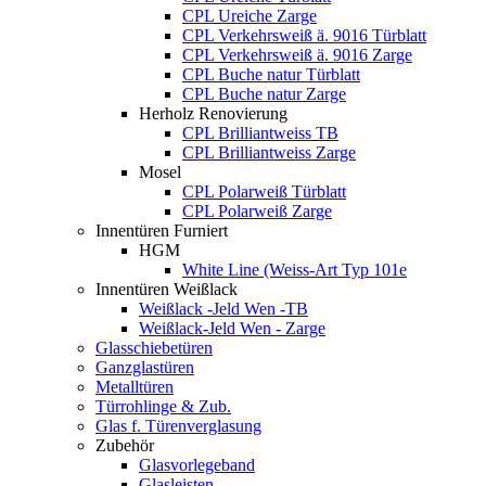
CPL Ureiche Zarge
CPL Verkehrsweiß ä. 9016 Türblatt
CPL Verkehrsweiß ä. 9016 Zarge
CPL Buche natur Türblatt
CPL Buche natur Zarge
Herholz Renovierung
CPL Brilliantweiss TB
CPL Brilliantweiss Zarge
Mosel
CPL Polarweiß Türblatt
CPL Polarweiß Zarge
Innentüren Furniert
HGM
White Line (Weiss-Art Typ 101e
Innentüren Weißlack
Weißlack -Jeld Wen -TB
Weißlack-Jeld Wen - Zarge
Glasschiebetüren
Ganzglastüren
Metalltüren
Türrohlinge & Zub.
Glas f. Türenverglasung
Zubehör
Glasvorlegeband
Glasleisten