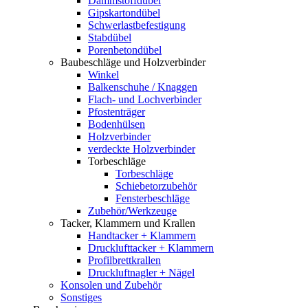
Dämmstoffdübel
Gipskartondübel
Schwerlastbefestigung
Stabdübel
Porenbetondübel
Baubeschläge und Holzverbinder
Winkel
Balkenschuhe / Knaggen
Flach- und Lochverbinder
Pfostenträger
Bodenhülsen
Holzverbinder
verdeckte Holzverbinder
Torbeschläge
Torbeschläge
Schiebetorzubehör
Fensterbeschläge
Zubehör/Werkzeuge
Tacker, Klammern und Krallen
Handtacker + Klammern
Drucklufttacker + Klammern
Profilbrettkrallen
Druckluftnagler + Nägel
Konsolen und Zubehör
Sonstiges