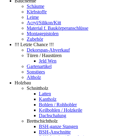
Bauchemie
Schäume
Klebstoffe
Leime
Acryl/Silikon/Kitt
Material f. Baukörperanschlüsse
Montagepistolen
Zubehör
!!! Letzte Chance !!!
Dekorspan-Abverkauf
Türen / Haustüren
Jeld Wen
Gartenartikel
Sonstiges
Altholz
Holzbau
Schnittholz
Latten
Kantholz
Bohlen / Rohhobler
Keilbohlen / Holzkeile
Dachschalung
Brettschichtholz
BSH-ganze Stangen
BSH-Anschnitte