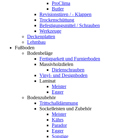
ProClima
Butler
Revisionstüren / - Klappen
Trockenschüttung
Befestigungsmittel / Schrauben
Werkzeuge
Deckenplatten
Lehmbau
Fußboden
Bodenbeläge
Fertigparkett und Furnierboden
Massivholzdielen
Dielenschrauben
Vinyl- und Designboden
Laminat
Meister
Egger
Bodenzubehör
Trittschalldämmung
Sockelleisten und Zubehör
Meister
Kährs
Parador
Egger
Sonstige