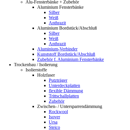
Alu-Fensterbänke + Zubehör
Aluminium Fensterbänke
Silber
Weiß
Anthrazit
Aluminium Bordstück/Abschluß
Silber
Weiß
Anthrazit
Aluminium-Verbinder
Kunststoff Bordstück/Abschluß
Zubehör f. Aluminium Fensterbänke
Trockenbau / Isolierung
Isolierstoffe
Holzfaser
Putzträger
Unterdeckplatten
flexible Dämmung
Trittschallplatten
Zubehör
Zwischen- / Untersparrendämmung
Rockwool
Isover
Ursa
Steico