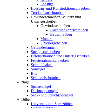
Sonstige
Holzbau- und Konstruktionsschrauben
Trockenbauschrauben
Gewindeschrauben, Muttern und
Unterlegscheiben
Gewindeschrauben
Flachrundkopfschrauben
Bauschrauben
Muttern
Unterlegscheiben
Gewindestangen
Spenglerschrauben
Betonschrauben und Unterlegscheiben
Fensterrahmenschrauben
Schraubhaken
Sonstiges
Bits
Schlüsselschrauben
Nägel
Sparrennägel
Dachpappennägel
Senk- und Stauchkopfnägel
Dübel
Universal- und Spreizdübel