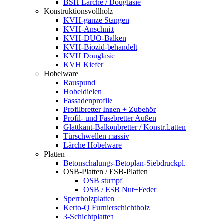
BSH Lärche / Douglasie
Konstruktionsvollholz
KVH-ganze Stangen
KVH-Anschnitt
KVH-DUO-Balken
KVH-Biozid-behandelt
KVH Douglasie
KVH Kiefer
Hobelware
Rauspund
Hobeldielen
Fassadenprofile
Profilbretter Innen + Zubehör
Profil- und Fasebretter Außen
Glattkant-Balkonbretter / Konstr.Latten
Türschwellen massiv
Lärche Hobelware
Platten
Betonschalungs-Betoplan-Siebdruckpl.
OSB-Platten / ESB-Platten
OSB stumpf
OSB / ESB Nut+Feder
Sperrholzplatten
Kerto-Q Furnierschichtholz
3-Schichtplatten