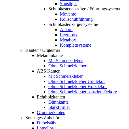
Sonstiges
Schubkastenauszüge / Führungssysteme
Movento
Rollschubführung
Schubkastenzargensysteme
Antaro
Legrabox
Metabox
Komplettsysteme
Kanten / Umleimer
Melaminkante
Mit Schmelzkleber
Ohne Schmelzkleber
ABS Kanten
Mit Schmelzkleber
Ohne Schmelzkleber Unidekor
Ohne Schmelzkleber Holzdekor
Ohne Schmelzkleber sonstige Dekore
Echtholzkanten
Dünnkante
Starkfurnier
Grundierkanten
Sonstiges Zubehör
Dübelstäbe
Lamellos