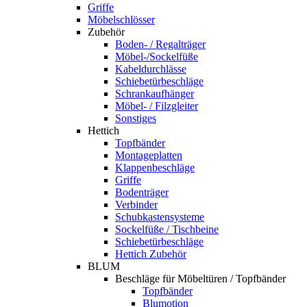
Griffe
Möbelschlösser
Zubehör
Boden- / Regalträger
Möbel-/Sockelfüße
Kabeldurchlässe
Schiebetürbeschläge
Schrankaufhänger
Möbel- / Filzgleiter
Sonstiges
Hettich
Topfbänder
Montageplatten
Klappenbeschläge
Griffe
Bodenträger
Verbinder
Schubkastensysteme
Sockelfüße / Tischbeine
Schiebetürbeschläge
Hettich Zubehör
BLUM
Beschläge für Möbeltüren / Topfbänder
Topfbänder
Blumotion