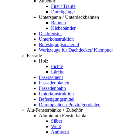
Zubehör
First / Traufe
Durchgänge
Unterspann-/ Unterdeckbahnen
Bahnen
Klebebänder
Dachfenster
Unterkonstruktion
Befestigungsmaterial
Werkzeuge für Dachdecker/ Klempner
Fassade
Holz
Fichte
Lärche
Faserzement
Fassadenplatten
Fassadenbahn
Unterkonstruktion
Befestigungsmittel
Dämmplatten / Putzträgerplatten
Alu-Fensterbänke + Zubehör
Aluminium Fensterbänke
Silber
Weiß
Anthrazit