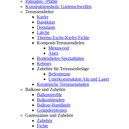
Palisaden / Pfähle
Konstruktionsholz/ Gartenschwellen
Terrassendielen
Kiefer
Bangkirai
Douglasie
Lärche
Thermo-Esche-Kiefer-Fichte
Komposit-Terrassendielen
Megawood
Apex
Bodendielen Spezialitäten
Kebony
Zubehör für Terrassenbeläge
Befestigung
Unterkonstruktion Alu und Lager
Keramische Terrassenplatten
Balkone und Zubehör
Balkonprofile
Balkonblenden
Balkon-Handläufe
Geländerpfosten
Gartenzäune und Zubehör
Zubehör
Fichte