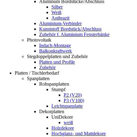
Aluminum Bordstücke/Abschluss
Silber
Weiß
Anthrazit
Aluminium-Verbinder
Kunststoff Bordstück/Abschluss
Zubehör f. Aluminium Fensterbänke
Photovoltaik
Indach-Montage
Balkonkraftwerk
Stegdoppelplatten und Zubehör
Platten und Profile
Zubehör
Platten / Tischlerbedarf
Spanplatten
Rohspanplatten
Stumpf
P2 (V20)
P3 (V100)
Leichtspanplatte
Dekorplatten
UniDekore
weiß
Holzdekore
Hochglanz- und Mattdekore