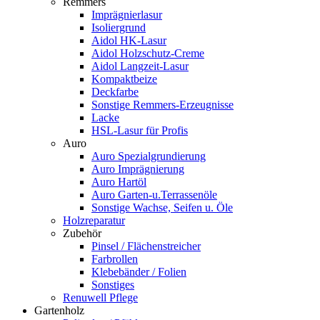
Remmers
Imprägnierlasur
Isoliergrund
Aidol HK-Lasur
Aidol Holzschutz-Creme
Aidol Langzeit-Lasur
Kompaktbeize
Deckfarbe
Sonstige Remmers-Erzeugnisse
Lacke
HSL-Lasur für Profis
Auro
Auro Spezialgrundierung
Auro Imprägnierung
Auro Hartöl
Auro Garten-u.Terrassenöle
Sonstige Wachse, Seifen u. Öle
Holzreparatur
Zubehör
Pinsel / Flächenstreicher
Farbrollen
Klebebänder / Folien
Sonstiges
Renuwell Pflege
Gartenholz