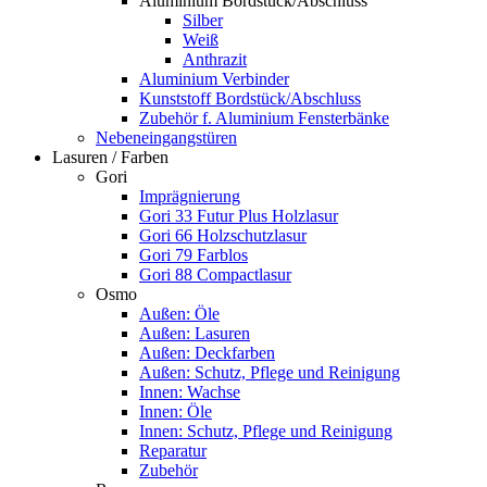
Aluminium Bordstück/Abschluss
Silber
Weiß
Anthrazit
Aluminium Verbinder
Kunststoff Bordstück/Abschluss
Zubehör f. Aluminium Fensterbänke
Nebeneingangstüren
Lasuren / Farben
Gori
Imprägnierung
Gori 33 Futur Plus Holzlasur
Gori 66 Holzschutzlasur
Gori 79 Farblos
Gori 88 Compactlasur
Osmo
Außen: Öle
Außen: Lasuren
Außen: Deckfarben
Außen: Schutz, Pflege und Reinigung
Innen: Wachse
Innen: Öle
Innen: Schutz, Pflege und Reinigung
Reparatur
Zubehör