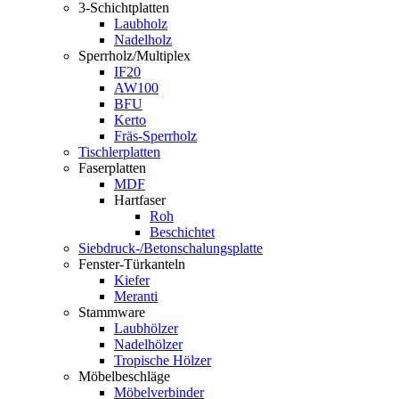
3-Schichtplatten
Laubholz
Nadelholz
Sperrholz/Multiplex
IF20
AW100
BFU
Kerto
Fräs-Sperrholz
Tischlerplatten
Faserplatten
MDF
Hartfaser
Roh
Beschichtet
Siebdruck-/Betonschalungsplatte
Fenster-Türkanteln
Kiefer
Meranti
Stammware
Laubhölzer
Nadelhölzer
Tropische Hölzer
Möbelbeschläge
Möbelverbinder