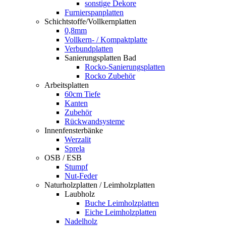
sonstige Dekore
Furnierspanplatten
Schichtstoffe/Vollkernplatten
0,8mm
Vollkern- / Kompaktplatte
Verbundplatten
Sanierungsplatten Bad
Rocko-Sanierungsplatten
Rocko Zubehör
Arbeitsplatten
60cm Tiefe
Kanten
Zubehör
Rückwandsysteme
Innenfensterbänke
Werzalit
Sprela
OSB / ESB
Stumpf
Nut-Feder
Naturholzplatten / Leimholzplatten
Laubholz
Buche Leimholzplatten
Eiche Leimholzplatten
Nadelholz