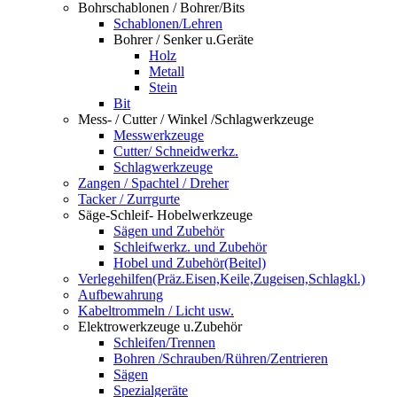
Bohrschablonen / Bohrer/Bits
Schablonen/Lehren
Bohrer / Senker u.Geräte
Holz
Metall
Stein
Bit
Mess- / Cutter / Winkel /Schlagwerkzeuge
Messwerkzeuge
Cutter/ Schneidwerkz.
Schlagwerkzeuge
Zangen / Spachtel / Dreher
Tacker / Zurrgurte
Säge-Schleif- Hobelwerkzeuge
Sägen und Zubehör
Schleifwerkz. und Zubehör
Hobel und Zubehör(Beitel)
Verlegehilfen(Präz.Eisen,Keile,Zugeisen,Schlagkl.)
Aufbewahrung
Kabeltrommeln / Licht usw.
Elektrowerkzeuge u.Zubehör
Schleifen/Trennen
Bohren /Schrauben/Rühren/Zentrieren
Sägen
Spezialgeräte