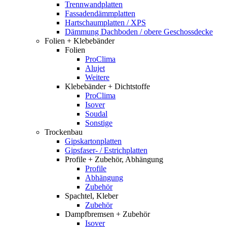
Trennwandplatten
Fassadendämmplatten
Hartschaumplatten / XPS
Dämmung Dachboden / obere Geschossdecke
Folien + Klebebänder
Folien
ProClima
Alujet
Weitere
Klebebänder + Dichtstoffe
ProClima
Isover
Soudal
Sonstige
Trockenbau
Gipskartonplatten
Gipsfaser- / Estrichplatten
Profile + Zubehör, Abhängung
Profile
Abhängung
Zubehör
Spachtel, Kleber
Zubehör
Dampfbremsen + Zubehör
Isover