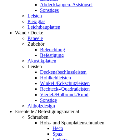
Abdeckkappen, Aststöpsel
Sonstiges
Leisten
Plexiglas
Leichtbauplatten
Wand / Decke
Paneele
Zubehör
Beleuchtung
Befestigung
Akustikplatten
Leisten
Deckenabschlussleisten
Hohlkehlleisten
Winkel-/Eckschutzleisten
Rechteck-/Quadratleisten
Viertel-/Halbrund-/Rund
Sonstige
Altholzdesign
Eisenteile / Befestigungsmaterial
Schrauben
Holz- und Spanplattenschrauben
Heco
Spax
Lederer