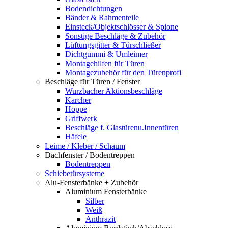
Bodendichtungen
Bänder & Rahmenteile
Einsteck/Objektschlösser & Spione
Sonstige Beschläge & Zubehör
Lüftungsgitter & Türschließer
Dichtgummi & Umleimer
Montagehilfen für Türen
Montagezubehör für den Türenprofi
Beschläge für Türen / Fenster
Wurzbacher Aktionsbeschläge
Karcher
Hoppe
Griffwerk
Beschläge f. Glastürenu.Innentüren
Häfele
Leime / Kleber / Schaum
Dachfenster / Bodentreppen
Bodentreppen
Schiebetürsysteme
Alu-Fensterbänke + Zubehör
Aluminium Fensterbänke
Silber
Weiß
Anthrazit