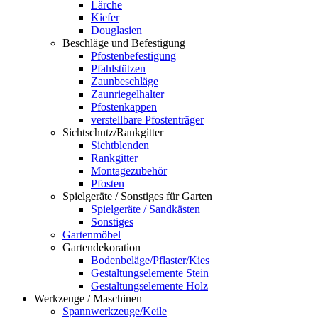
Lärche
Kiefer
Douglasien
Beschläge und Befestigung
Pfostenbefestigung
Pfahlstützen
Zaunbeschläge
Zaunriegelhalter
Pfostenkappen
verstellbare Pfostenträger
Sichtschutz/Rankgitter
Sichtblenden
Rankgitter
Montagezubehör
Pfosten
Spielgeräte / Sonstiges für Garten
Spielgeräte / Sandkästen
Sonstiges
Gartenmöbel
Gartendekoration
Bodenbeläge/Pflaster/Kies
Gestaltungselemente Stein
Gestaltungselemente Holz
Werkzeuge / Maschinen
Spannwerkzeuge/Keile