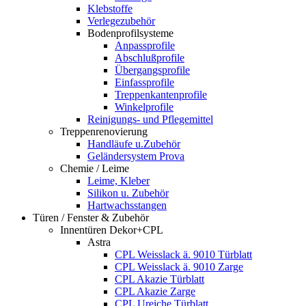
Klebstoffe
Verlegezubehör
Bodenprofilsysteme
Anpassprofile
Abschlußprofile
Übergangsprofile
Einfassprofile
Treppenkantenprofile
Winkelprofile
Reinigungs- und Pflegemittel
Treppenrenovierung
Handläufe u.Zubehör
Geländersystem Prova
Chemie / Leime
Leime, Kleber
Silikon u. Zubehör
Hartwachsstangen
Türen / Fenster & Zubehör
Innentüren Dekor+CPL
Astra
CPL Weisslack ä. 9010 Türblatt
CPL Weisslack ä. 9010 Zarge
CPL Akazie Türblatt
CPL Akazie Zarge
CPL Ureiche Türblatt