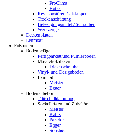
ProClima
Butler
Revisionstüren / - Klappen
Trockenschüttung
Befestigungsmittel / Schrauben
Werkzeuge
Deckenplatten
Lehmbau
Fußboden
Bodenbeläge
Fertigparkett und Furnierboden
Massivholzdielen
Dielenschrauben
Vinyl- und Designboden
Laminat
Meister
Egger
Bodenzubehör
Trittschalldämmung
Sockelleisten und Zubehör
Meister
Kährs
Parador
Egger
Sonstige