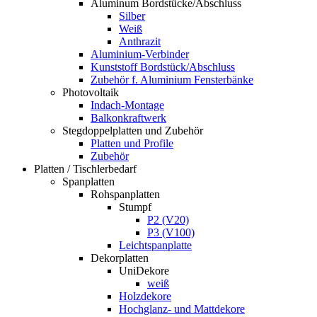
Aluminum Bordstücke/Abschluss
Silber
Weiß
Anthrazit
Aluminium-Verbinder
Kunststoff Bordstück/Abschluss
Zubehör f. Aluminium Fensterbänke
Photovoltaik
Indach-Montage
Balkonkraftwerk
Stegdoppelplatten und Zubehör
Platten und Profile
Zubehör
Platten / Tischlerbedarf
Spanplatten
Rohspanplatten
Stumpf
P2 (V20)
P3 (V100)
Leichtspanplatte
Dekorplatten
UniDekore
weiß
Holzdekore
Hochglanz- und Mattdekore