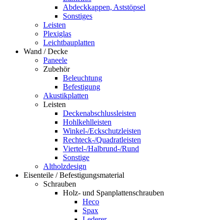
Abdeckkappen, Aststöpsel
Sonstiges
Leisten
Plexiglas
Leichtbauplatten
Wand / Decke
Paneele
Zubehör
Beleuchtung
Befestigung
Akustikplatten
Leisten
Deckenabschlussleisten
Hohlkehlleisten
Winkel-/Eckschutzleisten
Rechteck-/Quadratleisten
Viertel-/Halbrund-/Rund
Sonstige
Altholzdesign
Eisenteile / Befestigungsmaterial
Schrauben
Holz- und Spanplattenschrauben
Heco
Spax
Lederer