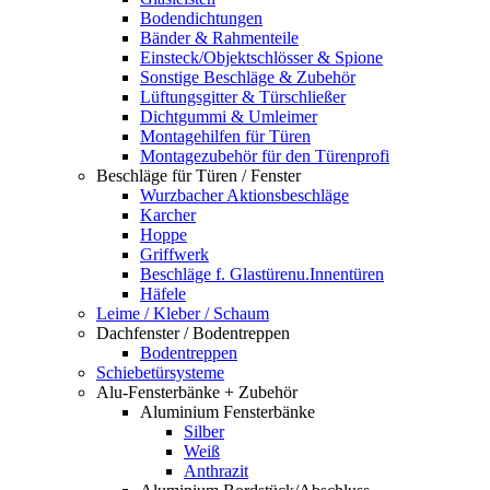
Bodendichtungen
Bänder & Rahmenteile
Einsteck/Objektschlösser & Spione
Sonstige Beschläge & Zubehör
Lüftungsgitter & Türschließer
Dichtgummi & Umleimer
Montagehilfen für Türen
Montagezubehör für den Türenprofi
Beschläge für Türen / Fenster
Wurzbacher Aktionsbeschläge
Karcher
Hoppe
Griffwerk
Beschläge f. Glastürenu.Innentüren
Häfele
Leime / Kleber / Schaum
Dachfenster / Bodentreppen
Bodentreppen
Schiebetürsysteme
Alu-Fensterbänke + Zubehör
Aluminium Fensterbänke
Silber
Weiß
Anthrazit