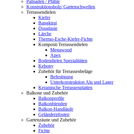
Palisaden / Pfähle
Konstruktionsholz/ Gartenschwellen
Terrassendielen
Kiefer
Bangkirai
Douglasie
Lärche
Thermo-Esche-Kiefer-Fichte
Komposit-Terrassendielen
Megawood
Apex
Bodendielen Spezialitäten
Kebony
Zubehör für Terrassenbeläge
Befestigung
Unterkonstruktion Alu und Lager
Keramische Terrassenplatten
Balkone und Zubehör
Balkonprofile
Balkonblenden
Balkon-Handläufe
Geländerpfosten
Gartenzäune und Zubehör
Zubehör
Fichte