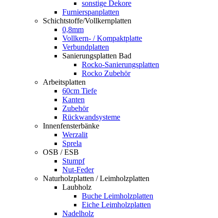
sonstige Dekore
Furnierspanplatten
Schichtstoffe/Vollkernplatten
0,8mm
Vollkern- / Kompaktplatte
Verbundplatten
Sanierungsplatten Bad
Rocko-Sanierungsplatten
Rocko Zubehör
Arbeitsplatten
60cm Tiefe
Kanten
Zubehör
Rückwandsysteme
Innenfensterbänke
Werzalit
Sprela
OSB / ESB
Stumpf
Nut-Feder
Naturholzplatten / Leimholzplatten
Laubholz
Buche Leimholzplatten
Eiche Leimholzplatten
Nadelholz