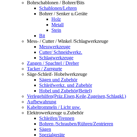
Bohrschablonen / Bohrer/Bits
Schablonen/Lehren
Bohrer / Senker u.Geräte
Holz
Metall
Stein
Bit
Mess- / Cutter / Winkel /Schlagwerkzeuge
Messwerkzeuge
Cutter/ Schneidwerkz.
Schlagwerkzeuge
Zangen / Spachtel / Dreher
Tacker / Zurrgurte
Säge-Schleif- Hobelwerkzeuge
Sägen und Zubehör
Schleifwerkz. und Zubehör
Hobel und Zubehör(Beitel)
Verlegehilfen(Präz.Eisen,Keile,Zugeisen,Schlagkl.)
Aufbewahrung
Kabeltrommeln / Licht usw.
Elektrowerkzeuge u.Zubehör
Schleifen/Trennen
Bohren /Schrauben/Rühren/Zentrieren
Sägen
Spezialgeräte