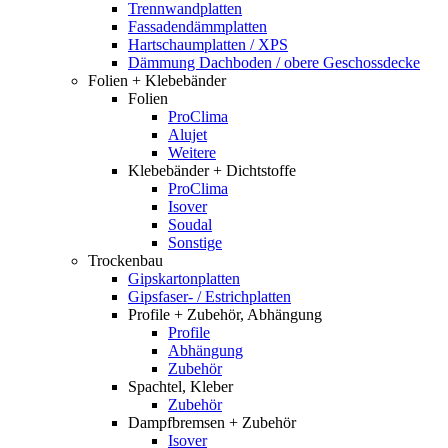
Trennwandplatten
Fassadendämmplatten
Hartschaumplatten / XPS
Dämmung Dachboden / obere Geschossdecke
Folien + Klebebänder
Folien
ProClima
Alujet
Weitere
Klebebänder + Dichtstoffe
ProClima
Isover
Soudal
Sonstige
Trockenbau
Gipskartonplatten
Gipsfaser- / Estrichplatten
Profile + Zubehör, Abhängung
Profile
Abhängung
Zubehör
Spachtel, Kleber
Zubehör
Dampfbremsen + Zubehör
Isover