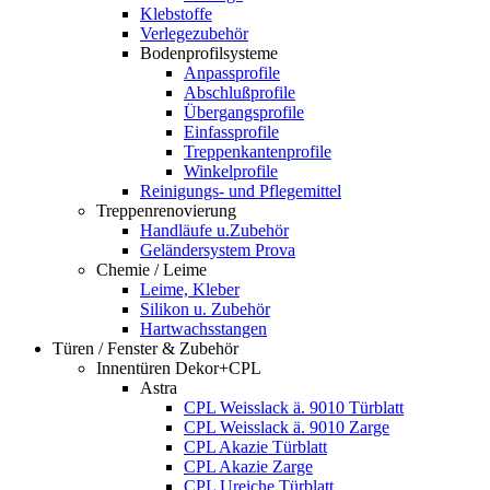
Klebstoffe
Verlegezubehör
Bodenprofilsysteme
Anpassprofile
Abschlußprofile
Übergangsprofile
Einfassprofile
Treppenkantenprofile
Winkelprofile
Reinigungs- und Pflegemittel
Treppenrenovierung
Handläufe u.Zubehör
Geländersystem Prova
Chemie / Leime
Leime, Kleber
Silikon u. Zubehör
Hartwachsstangen
Türen / Fenster & Zubehör
Innentüren Dekor+CPL
Astra
CPL Weisslack ä. 9010 Türblatt
CPL Weisslack ä. 9010 Zarge
CPL Akazie Türblatt
CPL Akazie Zarge
CPL Ureiche Türblatt