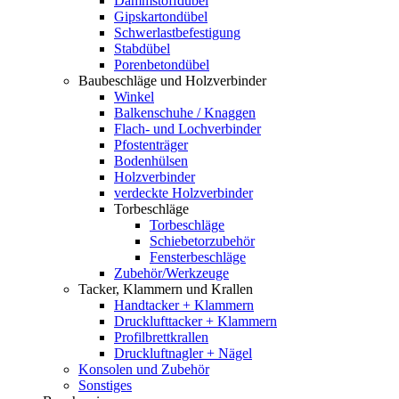
Dämmstoffdübel
Gipskartondübel
Schwerlastbefestigung
Stabdübel
Porenbetondübel
Baubeschläge und Holzverbinder
Winkel
Balkenschuhe / Knaggen
Flach- und Lochverbinder
Pfostenträger
Bodenhülsen
Holzverbinder
verdeckte Holzverbinder
Torbeschläge
Torbeschläge
Schiebetorzubehör
Fensterbeschläge
Zubehör/Werkzeuge
Tacker, Klammern und Krallen
Handtacker + Klammern
Drucklufttacker + Klammern
Profilbrettkrallen
Druckluftnagler + Nägel
Konsolen und Zubehör
Sonstiges