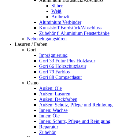
Aluminium Bordstück/Abschluss
Silber
Weiß
Anthrazit
Aluminium Verbinder
Kunststoff Bordstück/Abschluss
Zubehör f. Aluminium Fensterbänke
Nebeneingangstüren
Lasuren / Farben
Gori
Imprägnierung
Gori 33 Futur Plus Holzlasur
Gori 66 Holzschutzlasur
Gori 79 Farblos
Gori 88 Compactlasur
Osmo
Außen: Öle
Außen: Lasuren
Außen: Deckfarben
Außen: Schutz, Pflege und Reinigung
Innen: Wachse
Innen: Öle
Innen: Schutz, Pflege und Reinigung
Reparatur
Zubehör