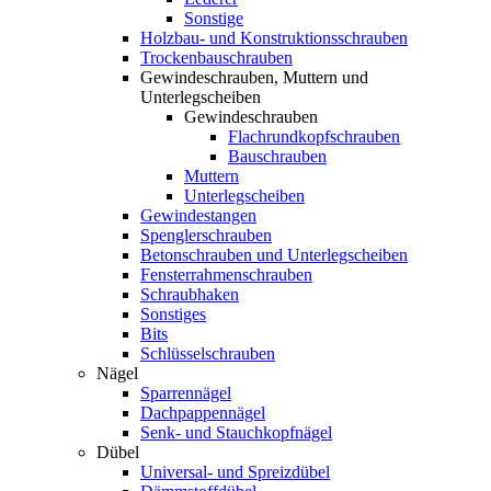
Sonstige
Holzbau- und Konstruktionsschrauben
Trockenbauschrauben
Gewindeschrauben, Muttern und
Unterlegscheiben
Gewindeschrauben
Flachrundkopfschrauben
Bauschrauben
Muttern
Unterlegscheiben
Gewindestangen
Spenglerschrauben
Betonschrauben und Unterlegscheiben
Fensterrahmenschrauben
Schraubhaken
Sonstiges
Bits
Schlüsselschrauben
Nägel
Sparrennägel
Dachpappennägel
Senk- und Stauchkopfnägel
Dübel
Universal- und Spreizdübel