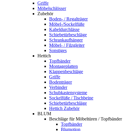
Griffe
Möbelschlösser
Zubehör
Boden- / Regalträger
Möbel-/Sockelfüße
Kabeldurchlässe
Schiebetürbeschläge
Schrankaufhänger
Möbel- / Filzgleiter
Sonstiges
Hettich
Topfbänder
Montageplatten
Klappenbeschläge
Griffe
Bodenträger
Verbinder
Schubkastensysteme
Sockelfüße / Tischbeine
Schiebetürbeschläge
Hettich Zubehör
BLUM
Beschläge für Möbeltüren / Topfbänder
Topfbänder
Blumotion