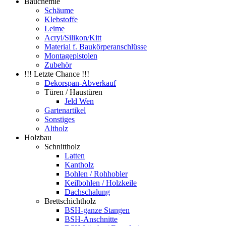
Bauchemie
Schäume
Klebstoffe
Leime
Acryl/Silikon/Kitt
Material f. Baukörperanschlüsse
Montagepistolen
Zubehör
!!! Letzte Chance !!!
Dekorspan-Abverkauf
Türen / Haustüren
Jeld Wen
Gartenartikel
Sonstiges
Altholz
Holzbau
Schnittholz
Latten
Kantholz
Bohlen / Rohhobler
Keilbohlen / Holzkeile
Dachschalung
Brettschichtholz
BSH-ganze Stangen
BSH-Anschnitte