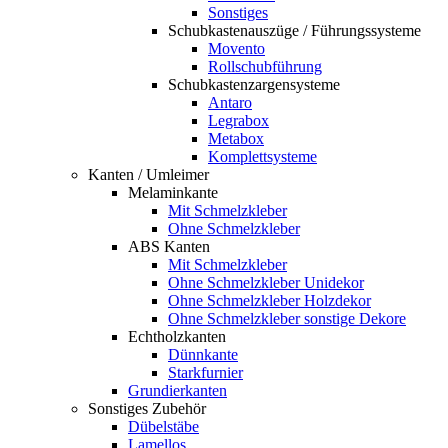
Sonstiges
Schubkastenauszüge / Führungssysteme
Movento
Rollschubführung
Schubkastenzargensysteme
Antaro
Legrabox
Metabox
Komplettsysteme
Kanten / Umleimer
Melaminkante
Mit Schmelzkleber
Ohne Schmelzkleber
ABS Kanten
Mit Schmelzkleber
Ohne Schmelzkleber Unidekor
Ohne Schmelzkleber Holzdekor
Ohne Schmelzkleber sonstige Dekore
Echtholzkanten
Dünnkante
Starkfurnier
Grundierkanten
Sonstiges Zubehör
Dübelstäbe
Lamellos