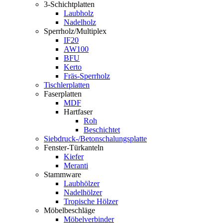
3-Schichtplatten
Laubholz
Nadelholz
Sperrholz/Multiplex
IF20
AW100
BFU
Kerto
Fräs-Sperrholz
Tischlerplatten
Faserplatten
MDF
Hartfaser
Roh
Beschichtet
Siebdruck-/Betonschalungsplatte
Fenster-Türkanteln
Kiefer
Meranti
Stammware
Laubhölzer
Nadelhölzer
Tropische Hölzer
Möbelbeschläge
Möbelverbinder