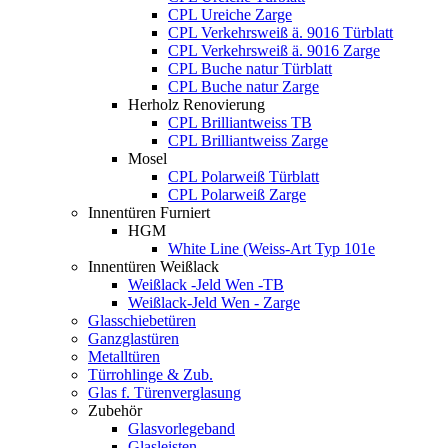
CPL Ureiche Zarge
CPL Verkehrsweiß ä. 9016 Türblatt
CPL Verkehrsweiß ä. 9016 Zarge
CPL Buche natur Türblatt
CPL Buche natur Zarge
Herholz Renovierung
CPL Brilliantweiss TB
CPL Brilliantweiss Zarge
Mosel
CPL Polarweiß Türblatt
CPL Polarweiß Zarge
Innentüren Furniert
HGM
White Line (Weiss-Art Typ 101e
Innentüren Weißlack
Weißlack -Jeld Wen -TB
Weißlack-Jeld Wen - Zarge
Glasschiebetüren
Ganzglastüren
Metalltüren
Türrohlinge & Zub.
Glas f. Türenverglasung
Zubehör
Glasvorlegeband
Glasleisten