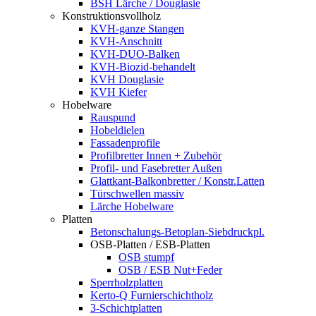
BSH Lärche / Douglasie
Konstruktionsvollholz
KVH-ganze Stangen
KVH-Anschnitt
KVH-DUO-Balken
KVH-Biozid-behandelt
KVH Douglasie
KVH Kiefer
Hobelware
Rauspund
Hobeldielen
Fassadenprofile
Profilbretter Innen + Zubehör
Profil- und Fasebretter Außen
Glattkant-Balkonbretter / Konstr.Latten
Türschwellen massiv
Lärche Hobelware
Platten
Betonschalungs-Betoplan-Siebdruckpl.
OSB-Platten / ESB-Platten
OSB stumpf
OSB / ESB Nut+Feder
Sperrholzplatten
Kerto-Q Furnierschichtholz
3-Schichtplatten