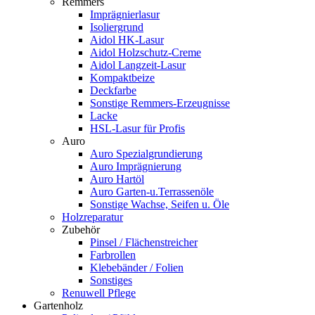
Remmers
Imprägnierlasur
Isoliergrund
Aidol HK-Lasur
Aidol Holzschutz-Creme
Aidol Langzeit-Lasur
Kompaktbeize
Deckfarbe
Sonstige Remmers-Erzeugnisse
Lacke
HSL-Lasur für Profis
Auro
Auro Spezialgrundierung
Auro Imprägnierung
Auro Hartöl
Auro Garten-u.Terrassenöle
Sonstige Wachse, Seifen u. Öle
Holzreparatur
Zubehör
Pinsel / Flächenstreicher
Farbrollen
Klebebänder / Folien
Sonstiges
Renuwell Pflege
Gartenholz