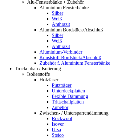
Alu-Fensterbänke + Zubehör
Aluminium Fensterbänke
Silber
Weiß
Anthrazit
Aluminium Bordstück/Abschluß
Silber
Weiß
Anthrazit
Aluminium-Verbinder
Kunststoff Bordstück/Abschluß
Zubehör f. Aluminium Fensterbänke
Trockenbau / Isolierung
Isolierstoffe
Holzfaser
Putzträger
Unterdeckplatten
flexible Dämmung
Trittschallplatten
Zubehör
Zwischen- / Untersparrendämmung
Rockwool
Isover
Ursa
Steico