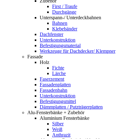
Zubehör
First / Traufe
Durchgänge
Unterspann-/ Unterdeckbahnen
Bahnen
Klebebänder
Dachfenster
Unterkonstruktion
Befestigungsmaterial
Werkzeuge für Dachdecker/ Klempner
Fassade
Holz
Fichte
Lärche
Faserzement
Fassadenplatten
Fassadenbahn
Unterkonstruktion
Befestigungsmittel
Dämmplatten / Putzträgerplatten
Alu-Fensterbänke + Zubehör
Aluminium Fensterbänke
Silber
Weiß
Anthrazit