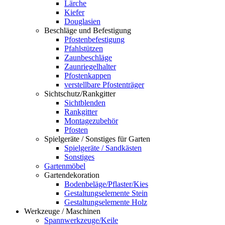
Lärche
Kiefer
Douglasien
Beschläge und Befestigung
Pfostenbefestigung
Pfahlstützen
Zaunbeschläge
Zaunriegelhalter
Pfostenkappen
verstellbare Pfostenträger
Sichtschutz/Rankgitter
Sichtblenden
Rankgitter
Montagezubehör
Pfosten
Spielgeräte / Sonstiges für Garten
Spielgeräte / Sandkästen
Sonstiges
Gartenmöbel
Gartendekoration
Bodenbeläge/Pflaster/Kies
Gestaltungselemente Stein
Gestaltungselemente Holz
Werkzeuge / Maschinen
Spannwerkzeuge/Keile